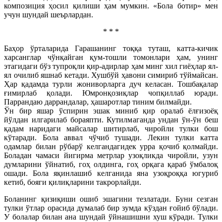
композиция ҳосил қилиши ҳам мумкин. «Бола ботир» мен
учун шундай шеърлардан.
* * *
Баҳор ўрталарида Гарашанинг тоққа туташ, катта-кичик
харсанглар чўнқайган қум-тошли томонлари ҳам, унинг
этагидаги бўз тупроқли қир-адирлар ҳам минг хил гиёҳлар ял-
ял очилиб яшнаб кетади. Хушбўй ҳавони симириб тўймайсан.
Ҳар қадамда турли жониворларга дуч келасан. Тошбақалар
ғимирлаб қолади. Юмронқозиқлар чопқиллаб юради.
Паррандаю даррандалар, ҳашаротлар тиним билмайди.
Ўн бир яшар ўспирин эшак миниб қир оралаб ёлғизоёқ
йўлдан илгарилаб бораяпти. Кутилмаганда ундан ўн-ўн беш
қадам наридаги майсалар шитирлаб, чиройли тулки бош
кўтаради. Бола аввал чўчиб тушади. Лекин тулки катта
одамлар билан рўбарў келгандагидек урра қочиб қолмайди.
Боладан чамаси йигирма метрлар узоқликда чиройли, узун
думларини ўйнатиб, гоҳ олдинга, гоҳ орқага қараб ўмбалоқ
ошади. Бола яқинлашиб келганида яна узоқроққа югуриб
кетиб, бояги қилиқларини такрорлайди.
Боланинг қизиқиши ошиб эшагини тезлатади. Буни сезган
тулки ўтлар орасида думалаб бир зумда кўздан ғойиб бўлади.
У болалар билан ана шундай ўйнашишни хуш кўради. Тулки