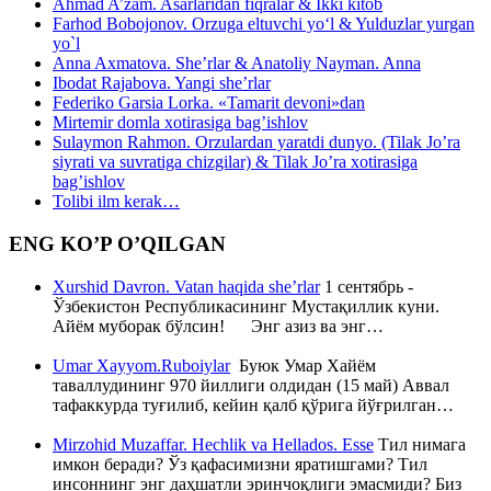
Ahmad A’zam. Asarlaridan fiqralar & Ikki kitob
Farhod Bobojonov. Orzuga eltuvchi yo‘l & Yulduzlar yurgan
yo`l
Anna Axmatova. She’rlar & Anatoliy Nayman. Anna
Ibodat Rajabova. Yangi she’rlar
Federiko Garsia Lorka. «Tamarit devoni»dan
Mirtemir domla xotirasiga bag’ishlov
Sulaymon Rahmon. Orzulardan yaratdi dunyo. (Tilak Jo’ra
siyrati va suvratiga chizgilar) & Tilak Jo’ra xotirasiga
bag’ishlov
Tolibi ilm kerak…
ENG KO’P O’QILGAN
Xurshid Davron. Vatan haqida she’rlar
1 сентябрь -
Ўзбекистон Республикасининг Мустақиллик куни.
Айём муборак бўлсин! Энг азиз ва энг…
Umar Xayyom.Ruboiylar
Буюк Умар Хайём
таваллудининг 970 йиллиги олдидан (15 май) Аввал
тафаккурда туғилиб, кейин қалб қўрига йўғрилган…
Mirzohid Muzaffar. Hechlik va Hellados. Esse
Тил нимага
имкон беради? Ўз қафасимизни яратишгами? Тил
инсоннинг энг даҳшатли эринчоқлиги эмасмиди? Биз