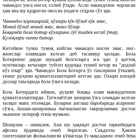
чавандоз унга нигоҳ солиб ўтади. Асли чавандозни чорлаган
ҳам ана шу қудратли овоз ва ундаги сеҳрли сўз эди.
Чавандоз қораширғай, кўзлари кўк бўлиб кўк эмас,
Мовий бўлиб мовий эмас, яшил бўлар.
Боққанда бола ботир кўзларини гўё тиғдек кесиб ўтар,
Қулоқлари чиппа битар.
Китобхон тулки тумоқ кийган чавандоз инсон эмас, инс-
жинслар оламидан келган деб тасаввур қилади. Бола
Ботирнинг дарди шундай белгиларга эга эди: у қаттиқ
иситмалар, кечалари тубсиз қудуққа тушиб кетар ва “додлаб
кўз очар” эди. Чавандоз Бола Ботирга ўз таъсирини ўтказиб,
унинг руҳини қувватсизлантириб кетган эди. Охири илоҳий
дуолар таъсирида бола ўзига келади.
Бола Ботирдаги иймон, руҳият бошқа олам мавжудотини
қувватсизлантирди. Туғилаётган шоирни ўзга оламдан келган
хилқат мавҳ этолмади. Буларни англаш баробарида асарнинг
сўзга, бахши-шоирликка бағишланган такрорланмас достон
эканини эътироф этиш мумкин.
Шоирлик – ошиқлик. Ана шу ҳақиқат достон таркибидаги
афсона ёрдамида очиб берилган. Саъдулла Ҳаким
синтезлашган фольклоризм кўмагида ўз мақсадини очиб бера