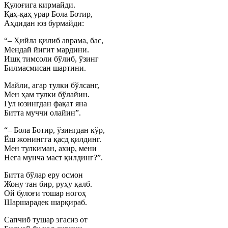
Қулоғига кирмайди.
Қаҳ-қаҳ урар Бола Ботир,
Аҳдидан юз бурмайди:
“– Ҳийла қилиб аврама, бас,
Мендай йигит мардини.
Ишқ тимсоли бўлиб, ўзинг
Билмасмисан шартини.
Майли, агар тулки бўлсанг,
Мен ҳам тулки бўлайин.
Гул юзингдан фақат яна
Битта муччи олайин”.
“– Бола Ботир, ўзингдан кўр,
Ёш жонингга қасд қилдинг.
Мен тулкиман, ахир, мени
Нега мунча маст қилдинг?”.
Битта бўлар еру осмон
Жону тан бир, руҳу қалб.
Ой булоғи тошар ногоҳ
Шаршарадек шарқираб.
Сапчиб тушар эгасиз от