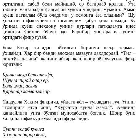
ортилгани сабаб бели майишиб, ер бағирлаб қолган. Ўта
табиий манзарадан фалсафий хулоса чиқариш мумкин. Аммо
қуёш патқалам бўла оладими, у осмонга ёза оладими?! Шу
ҳолатни тафаккурим ва тасаввурим қабул қила олмади. Бу
ўринда қуёш сиёҳдону унинг нурлари патқаламга қиёс
қилинса ўринли бўлур эди. Барибир манзара ва унинг
ортидаги фикр гўзал.
Бола Ботир тилидан айтилган биринчи шеър термага
ўхшайди. Ҳар бир банди алоҳида мавзуга дахлдордай. “Тил –
лиқ тўла хазина” эканини айтар экан, шоир аёл хусусида фикр
юритади:
Қанча меҳр берсанг кўп,
Шунча чирой очар ер.
Бола эмас, аёлни
Қаритар лаллайган эр.
Саъдулла Ҳаким фикрича, уйдаги аёл – тувакдаги гул. Унинг
“томирига етса бол”, “Кўрсатур ғунча жамол”. Аёлнинг
қандайлиги унга бўлган муносабатга боғлиқ. Шоир буни
халқона тафаккур кўмагида ифодалайди:
Сутни солиб кувига
Ҳожати барор кези,