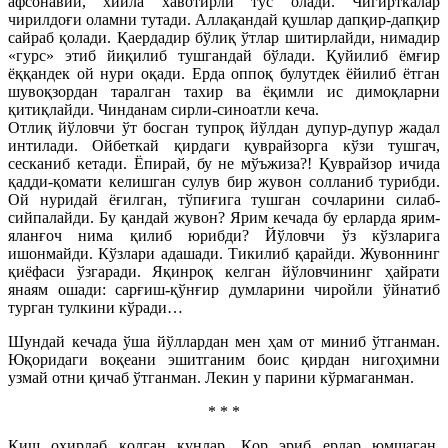
афсонавий, хийла хавотирли тус олади. Чигирткалар
чирилдоғи оламни тутади. Аллақандай қушлар дапқир-дапқир
сайраб қолади. Қаердадир бўлиқ ўтлар шитирлайди, нимадир
«гурс» этиб йиқилиб тушгандай бўлади. Қуйилиб ёмғир
ёққандек ой нури оқади. Ерда оппоқ булутдек ёйилиб ётган
шувоқзордан таралган тахир ва ёқимли ис димоқларни
қитиқлайди. Чинданам сирли-синоатли кеча.
Отлиқ йўловчи ўт босган тупроқ йўлдан дупур-дупур жадал
интилади. Ойбеткай қирдаги қуврайзорга кўзи тушгач,
сесканиб кетади. Ёпирай, бу не мўъжиза?! Қуврайзор ичида
қадди-қомати келишган сулув бир жувон солланиб турибди.
Ой нуридай ёғилган, тўпиғига тушган сочларини силаб-
сийпалайди. Бу қандай жувон? Ярим кечада бу ерларда ярим-
яланғоч нима қилиб юрибди? Йўловчи ўз кўзларига
ишонмайди. Кўзлари адашади. Тикилиб қарайди. Жувоннинг
қиёфаси ўзгаради. Яқинроқ келган йўловчининг ҳайрати
янаям ошади: сарғиш-қўнғир думларини чиройли ўйнатиб
турган тулкини кўради…
Шундай кечада ўша йўллардан мен ҳам от миниб ўтганман.
Юқоридаги воқеани эшитганим боис қирдан нигоҳимни
узмай отни қичаб ўтганман. Лекин у парини кўрмаганман.
* * *
Қиш охирлаб қолган кунлар. Қор эриб ерлар юмшаган.