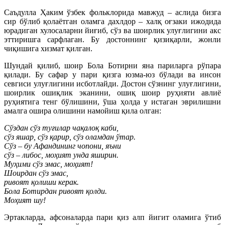
Саъдулла Ҳаким ўзбек фольклорида мавжуд – аслида бизга
сир бўлиб қолаётган оламга дахлдор – халқ оғзаки ижодида
юрадиган хулосаларни йиғиб, сўз ва шоирлик улуғлигини акс
эттиришга сарфлаган. Бу достоннинг қизиқарли, жонли
чиқишига хизмат қилган.
Шундай қилиб, шоир Бола Ботирни яна париларга рўпара
қилади. Бу сафар у пари қизга юзма-юз бўлади ва инсон
севгиси улуғлигини исботлайди. Достон сўзнинг улуғлигини,
шоирлик ошиқлик эканини, ошиқ шоир руҳияти авлиё
руҳиятига тенг бўлишини, ўша ҳолда у истаган эврилишни
амалга ошира олишини намойиш қила олган:
Сўздан сўз туғилар чақалоқ каби,
сўз яшар, сўз қарир, сўз оламдан ўтар.
Сўз – бу Афандининг чопони, яъни
сўз – либос, моҳият унда яширин.
Муҳими сўз эмас, моҳият!
Шоирдан сўз эмас,
ривоят қолиши керак.
Бола Ботирдан ривоят қолди.
Моҳият шу!
Эртакларда, афсоналарда пари қиз алп йигит оламига ўтиб