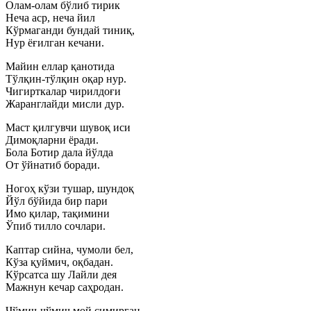
Олам-олам бўлиб тирик
Неча аср, неча йил
Кўрмаганди бундай тиниқ,
Нур ёғилган кечани.
Майин еллар қанотида
Тўлқин-тўлқин оқар нур.
Чигирткалар чирилдоғи
Жаранглайди мисли дур.
Маст қилгувчи шувоқ иси
Димоқларни ёради.
Бола Ботир дала йўлда
От ўйнатиб боради.
Ногоҳ кўзи тушар, шундоқ
Йўл бўйида бир пари
Имо қилар, тақимини
Ўпиб тилло сочлари.
Каптар сийна, чумоли бел,
Кўза қуймич, оқбадан.
Кўрсатса шу Лайли дея
Мажнун кечар саҳродан.
Чўмич-чўмич мой симирган