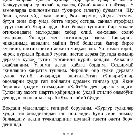
Кечқурунлари ер яхлаб, қатқалоқ бўлиб қолган пайтлар. У
замонларда қишлоғимизда тўкчироқ (электр) бўлмаган. Шу
боис ҳамма уйда ҳам чироқ ёқилавермас, уйқуга ётгунча
бутун оила бир уйда битта чироқ остида, сандал атрофида
гурунглашиб ўтириларди. Биз ёшлар туннинг бир маҳали
оғилхонадаги мол-ҳолдан хабар олиб, ем-хашак солиб
келардик. Ўшанда мен оғилхонада эдим. Ташқарига
чиққанимда аввалига майин ёғиб бошлаган ёмғир бироз
кучайиб, шитир-шитир авжига чиққан эди. Уй томон юриб,
чироқ нуридан ёришиб турган пастак дераза ёруғида кимдир
деразага қулоқ тутиб турганини кўриб қолдим. Аввалига
ажабландим. Ўғрими деган хаёлга бордим. Сездирмай
яқинлашиб ҳайратга тушдим. Чиройли бир тулки деразага
қулоқ тутиб, ичкаридан эшитилаётган ғўнғир-ғўнғир
овозларни худди гап пойлаган одамдек тинглар эди. Яқин
боришга ҳаддим сиғмади-ю «Ҳайт!!!» дея қарсак чалдим.
Тулки шу заҳоти шартта қайрилди-ю, ўқдай отилиб одамбўйи
девордан осонгина сакраб кўздан ғойиб бўлди.
Воқеани уйдагиларга гапириб берувдим, «Қурғур тулкилар
худди тил биладигандай гап пойлайди. Буни сири нимада
билмадигу, лекин тулкиларнинг шундай ғалати одати бор»,
дейишди.
* * *