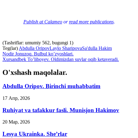
Publish at Calameo
or
read more publications
.
(Tashriflar: umumiy 562, bugungi 1)
Teg(lar)
Abdulla Oripov
Laylo Sharipova
Sa'dulla Hakim
Nodir Jonuzoq. Bulbul ko’zyoshlari.
Xursandbek To’liboyev. Oldimizdan suvlar oqib ketaveradi.
O'xshash maqolalar.
Abdulla Oripov. Birinchi muhabbatim
17 Апр, 2026
Ruhiyat va tafakkur fasli. Munisjon Hakimov
20 Мар, 2026
Lesya Ukrainka. She’rlar