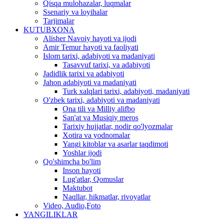
Qisqa mulohazalar, luqmalar
Ssenariy va loyihalar
Tarjimalar
KUTUBXONA
Alisher Navoiy hayoti va ijodi
Amir Temur hayoti va faoliyati
Islom tarixi, adabiyoti va madaniyati
Tasavvuf tarixi, va adabiyoti
Jadidlik tarixi va adabiyoti
Jahon adabiyoti va madaniyati
Turk xalqlari tarixi, adabiyoti, madaniyati
O'zbek tarixi, adabiyoti va madaniyati
Ona tili va Milliy alifbo
San'at va Musiqiy meros
Tarixiy hujjatlar, nodir qo'lyozmalar
Xotira va yodnomalar
Yangi kitoblar va asarlar taqdimoti
Yoshlar ijodi
Qo'shimcha bo'lim
Inson hayoti
Lug'atlar, Qomuslar
Maktubot
Naqllar, hikmatlar, rivoyatlar
Video, Audio,Foto
YANGILIKLAR