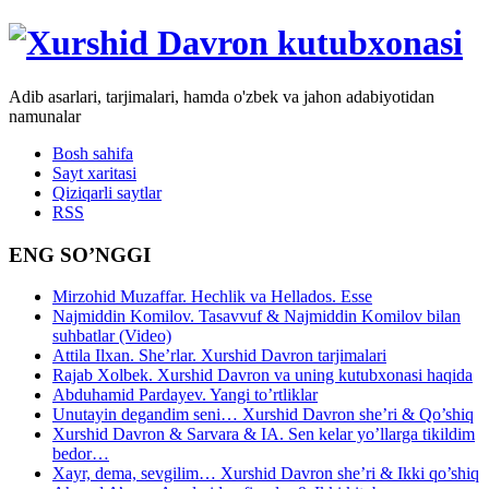
Adib asarlari, tarjimalari, hamda o'zbek va jahon adabiyotidan
namunalar
Bosh sahifa
Sayt xaritasi
Qiziqarli saytlar
RSS
ENG SO’NGGI
Mirzohid Muzaffar. Hechlik va Hellados. Esse
Najmiddin Komilov. Tasavvuf & Najmiddin Komilov bilan
suhbatlar (Video)
Attila Ilxan. She’rlar. Xurshid Davron tarjimalari
Rajab Xolbek. Xurshid Davron va uning kutubxonasi haqida
Abduhamid Pardayev. Yangi to’rtliklar
Unutayin degandim seni… Xurshid Davron she’ri & Qo’shiq
Xurshid Davron & Sarvara & IA. Sen kelar yo’llarga tikildim
bedor…
Xayr, dema, sevgilim… Xurshid Davron she’ri & Ikki qo’shiq