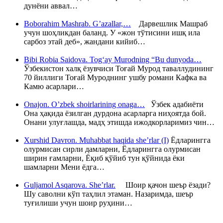
дунёни аввал…
Boborahim Mashrab. G’azallar,…
Дарвешлик Машраб
учун шоҳликдан баланд. У «жон тўтисини ишқ ила
сарбоз этай деб», жандани кийиб…
Bibi Robia Saidova. Tog‘ay Murodning “Bu dunyoda…
Ўзбекистон халқ ёзувчиси Тоғай Мурод таваллудининг
70 йиллиги Тоғай Муроднинг ушбу романи Кафка ва
Камю асарлари…
Onajon. O’zbek shoirlarining onaga…
Ўзбек адабиёти
Она ҳақида ёзилган дурдона асарларга ниҳоятда бой.
Онани улуғлашда, мадҳ этишда ижодкорларимиз чин…
Xurshid Davron. Muhabbat haqida she’rlar (I)
Ёдларингга
олурмисан сирли дамларни, Ёдларингга олурмисан
ширин ғамларни, Ёқиб қўйиб тун қўйнида ёки
шамларни Мени ёдга…
Guljamol Asqarova. She’rlar.
Шоир қачон шеър ёзади?
Шу саволни кўп таҳлил этаман. Назаримда, шеър
туғилиши учун шоир руҳини…