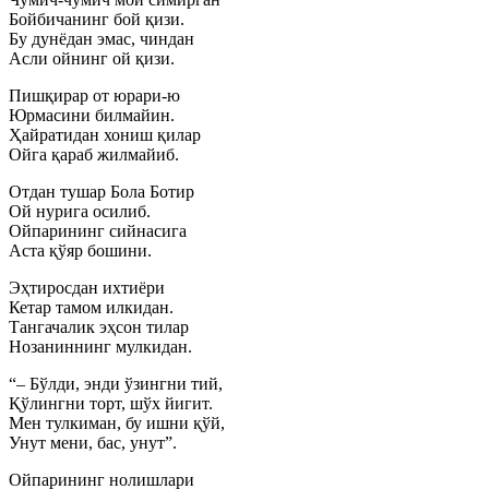
Бойбичанинг бой қизи.
Бу дунёдан эмас, чиндан
Асли ойнинг ой қизи.
Пишқирар от юрари-ю
Юрмасини билмайин.
Ҳайратидан хониш қилар
Ойга қараб жилмайиб.
Отдан тушар Бола Ботир
Ой нурига осилиб.
Ойпарининг сийнасига
Аста қўяр бошини.
Эҳтиросдан ихтиёри
Кетар тамом илкидан.
Тангачалик эҳсон тилар
Нозаниннинг мулкидан.
“– Бўлди, энди ўзингни тий,
Қўлингни торт, шўх йигит.
Мен тулкиман, бу ишни қўй,
Унут мени, бас, унут”.
Ойпарининг нолишлари