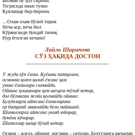
Билмай бу ҳол сирини.
Теграсида икки тулки
Қувлашар бир-бирини.
…Олам олам бўлиб тирик
Неча аср, неча йил
Кўрмаганди бундай тиниқ
Нур ёғилган кечани!
Лайло Шарипова
СЎЗ ҲАҚИДА ДОСТОН
У жуда кўп ёзган. Қуёшни патқалам,
осмонни қоғоз қилиб ёзсанг ҳам
унинг ёзганлари сиғмайди.
Ойнинг ҳошиялари ҳам шеърга тўлиб кетар,
доғ бўлмаган жойи қолмайди ойнинг.
Булутларга айтсанг ёзганларини
ер бағирлаб эмаклайди бели майишиб.
Шамолларга айтсанг увлаб юборар,
дунёни кўчирар.
Шамоллар шоир бўлиб кетар.
Осмон – қоғоз, ойнинг доғлари – сатрлар. Булутларга шеърлар