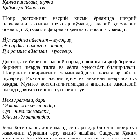
Қанча пишисанг, шунча
Қаймоқли бўлар юзи.
Шоир достоннинг насрий қисми ёрдамида шеърий
парчаларни, аксинча, шеърлар кўмагида насрий қисмларни
боғлайди. Ҳикматли фикрлар оҳанглар либосига ўранади:
Йўл гардига айланган – мусофир,
Эл дардига айланган – шоир,
Гул рангига айланган – мусаввир.
Достондаги биринчи насрий парчада шоирга таъриф берилса,
биринчи шеърда тилга ва аёлга муносабат билдирилади.
Шоирнинг шоирлигини таъминлайдиган воситалар айнан
шулар-ку! Иккинчи насрий қисм ва иккинчи шеър эса сўз
ҳақида. Мумтоз достончилигимиздаги анъанани замонавий
шаклда давом эттиришга ўхшайди гўё:
Неки яралмиш, бари
Сўзнинг жисму танидир.
Сўз – чиғаноқ гавҳари,
Кўнгил кўз ватанидир.
Бола Ботир каби, донишманд сингари ҳар бир чин шоир сўз
жамолини кўришни орзу қилиб яшайди. Саъдулла Ҳаким
тасвирича, Бола Ботир қўшиқ куйлаганда тулки тумоқ кийган