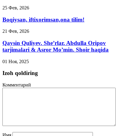
25 Фев, 2026
Boqiysan, iftixorimsan,ona tilim!
21 Фев, 2026
Qaysin Quliyev. She’rlar. Abdulla Oripov
tarjimalari & Asror Mo’min. Shoir haqida
01 Ноя, 2025
Izoh qoldiring
Комментарий
Имя