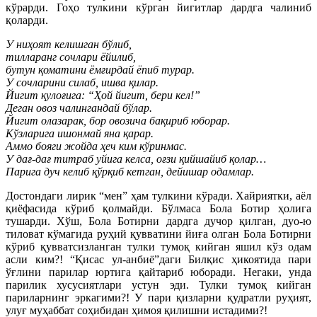
кўрарди. Гоҳо тулкини кўрган йигитлар дардга чалиниб
қоларди.
У ниҳоят келишган бўлиб,
тилларанг сочлари ёйилиб,
бутун қоматини ёмғирдай ёпиб турар.
У сочларини силаб, ишва қилар.
Йигит қулоғига: “Ҳой йигит, бери кел!”
Деган овоз чалингандай бўлар.
Йигит олазарак, бор овозича бақириб юборар.
Кўзларига ишонмай яна қарар.
Аммо бояги жойда ҳеч ким кўринмас.
У дағ-дағ титраб уйига келса, оғзи қийшайиб қолар…
Парига дуч келиб қўрқиб кетган, дейишар одамлар.
Достондаги лирик “мен” ҳам тулкини кўради. Хайриятки, аёл
қиёфасида кўриб қолмайди. Бўлмаса Бола Ботир ҳолига
тушарди. Хўш, Бола Ботирни дардга дучор қилган, дуо-ю
тиловат кўмагида руҳий қувватини йиға олган Бола Ботирни
кўриб қувватсизланган тулки тумоқ кийган яшил кўз одам
асли ким?! “Қисас ул-анбиё”даги Билқис ҳикоятида пари
ўғлини парилар юртига қайтариб юборади. Негаки, унда
парилик хусусиятлари устун эди. Тулки тумоқ кийган
париларнинг эркагими?! У пари қизларни қудратли руҳият,
улуғ муҳаббат соҳибидан ҳимоя қилишни истадими?!