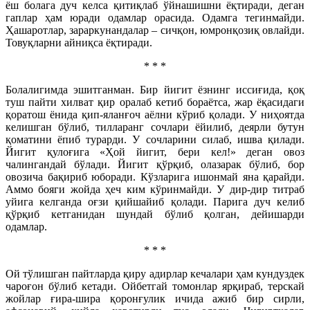
ёш болага дуч келса қитиқлаб ўйнашишни ёқтиради, деган
гаплар ҳам юради одамлар орасида. Одамга тегинмайди.
Ҳашаротлар, зараркунандалар – сичқон, юмронқозиқ овлайди.
Товуқларни айниқса ёқтиради.
* * *
Болалигимда эшитганман. Бир йигит ёзнинг иссиғида, қоқ
туш пайти хилват қир оралаб кетиб бораётса, жар ёқасидаги
қоратош ёнида қип-яланғоч аёлни кўриб қолади. У ниҳоятда
келишган бўлиб, тилларанг сочлари ёйилиб, деярли бутун
қоматини ёпиб турарди. У сочларини силаб, ишва қилади.
Йигит қулоғига «Ҳой йигит, бери кел!» деган овоз
чалингандай бўлади. Йигит қўрқиб, олазарак бўлиб, бор
овозича бақириб юборади. Кўзларига ишонмай яна қарайди.
Аммо бояги жойда ҳеч ким кўринмайди. У дир-дир титраб
уйига келганда оғзи қийшайиб қолади. Парига дуч келиб
қўрқиб кетганидан шундай бўлиб қолган, дейишарди
одамлар.
* * *
Ой тўлишган пайтларда қиру адирлар кечалари ҳам кундуздек
чароғон бўлиб кетади. Ойбетгай томонлар ярқираб, терскай
жойлар ғира-шира қоронғулик ичида ажиб бир сирли,