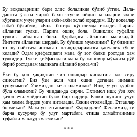
Бу воқеаларнинг бари олис болаликда бўлиб ўтган. Дала-
даштга ўзгача чирой бахш этувчи ойдин кечаларни яхши
кўрганим учун уларни аҳён-аҳён эслаб юрардим. Шу воқеалар
сабаб бўлибми, «Бола ботир» кўнглимда етилди. Парига
айланган тулки. Парига ошиқ бола. Ошиқлик туфайли
тулкига айланган бола. Қурбақага айланган маликадай.
Йигитга айланган шердай. Бу бўлиши мумкинми? Бу бизнинг
то шу пайтгача англаган эътиқодларимизга қанчалик тўғри
келади? Одам қиёфасидаги мана бу зот балки ростдан ҳам
тулкидир. Тулки қиёфасидаги мана бу жонивор мўъжиза рўй
бериб ростданам маликага айланиб қолса-чи?
Ёки бу ҳол ҳақиқатан чин ошиқлар қисматига хос сиру
синоатми? Биз ўзи асли чин ошиқ деганда нимани
тушунамиз? Ўзимиздан кеча оламизми? Ишқ учун қурбон
бўла оламизми? Бу чиндан-да сирли. Эҳтимол ишқ ўзи ҳеч
қачон ечилмайдиган буюк бир сирдир. Балки шунинг учун
ҳам ҳамма бирдек унга интилади. Лекин етолмайди. Етганлар
бормикан? Мажнун етганмиди? Фарҳод-чи? Феълимиздаги
барча қусурлар бу улуғ мартабага етиша олмаётганимиз
туфайли мавжуд эмасмикан?
* * *