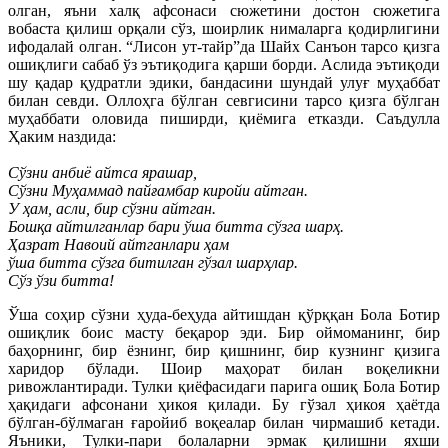
олган, яъни халқ афсонаси сюжетини достон сюжетига
вобаста қилиш орқали сўз, шоирлик нималарга қодирлигини
ифодалай олган. “Лисон ут-тайр”да Шайх Санъон тарсо қизга
ошиқлиги сабаб ўз эътиқодига қарши борди. Аслида эътиқоди
шу қадар қудратли эдики, бандасини шундай улуғ муҳаббат
билан севди. Оллоҳга бўлган севгисини тарсо қизга бўлган
муҳаббати оловида пиширди, қиёмига етказди. Саъдулла
Ҳаким наздида:
Сўзни анбиё айтса ярашар,
Сўзни Муҳаммад пайғамбар киройи айтган.
У ҳам, асли, бир сўзни айтган.
Бошқа айтилганлар бари ўша битта сўзга шарҳ.
Ҳазрат Навоий айтганлари ҳам
ўша битта сўзга битилган гўзал шарҳлар.
Сўз ўзи битта!
Ўша соҳир сўзни ҳуда-беҳуда айтишдан қўрққан Бола Ботир
ошиқлик боис масту беқарор эди. Бир оймоманинг, бир
баҳорнинг, бир ёзнинг, бир қишнинг, бир кузнинг қизига
харидор бўлади. Шоир маҳорат билан воқеликни
ривожлантиради. Тулки қиёфасидаги парига ошиқ Бола Ботир
ҳақидаги афсонани ҳикоя қилади. Бу гўзал ҳикоя ҳаётда
бўлган-бўлмаган ғаройиб воқеалар билан чирмашиб кетади.
Яъники, Тулки-пари болаларни эрмак қилишни яхши