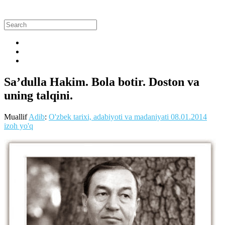
Sa’dulla Hakim. Bola botir. Doston va
uning talqini.
Muallif
Adib
:
O'zbek tarixi, adabiyoti va madaniyati
08.01.2014
izoh yo'q