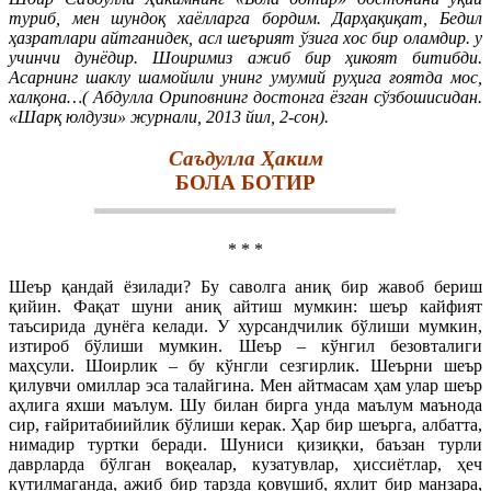
туриб, мен шундоқ хаёлларга бордим. Дарҳақиқат, Бедил
ҳазратлари айтганидек, асл шеърият ўзига хос бир оламдир. у
учинчи дунёдир. Шоиримиз ажиб бир ҳикоят битибди.
Асарнинг шаклу шамойили унинг умумий руҳига ғоятда мос,
халқона…( Абдулла Ориповнинг достонга ёзган сўзбошисидан.
«Шарқ юлдузи» журнали, 2013 йил, 2-сон).
Саъдулла Ҳаким
БОЛА БОТИР
* * *
Шеър қандай ёзилади? Бу саволга аниқ бир жавоб бериш
қийин. Фақат шуни аниқ айтиш мумкин: шеър кайфият
таъсирида дунёга келади. У хурсандчилик бўлиши мумкин,
изтироб бўлиши мумкин. Шеър – кўнгил безовталиги
маҳсули. Шоирлик – бу кўнгли сезгирлик. Шеърни шеър
қилувчи омиллар эса талайгина. Мен айтмасам ҳам улар шеър
аҳлига яхши маълум. Шу билан бирга унда маълум маънода
сир, ғайритабиийлик бўлиши керак. Ҳар бир шеърга, албатта,
нимадир туртки беради. Шуниси қизиқки, баъзан турли
даврларда бўлган воқеалар, кузатувлар, ҳиссиётлар, ҳеч
кутилмаганда, ажиб бир тарзда қовушиб, яхлит бир манзара,