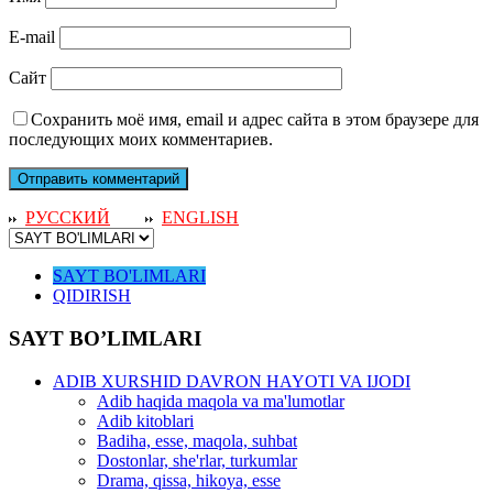
E-mail
Сайт
Сохранить моё имя, email и адрес сайта в этом браузере для
последующих моих комментариев.
РУССКИЙ
ENGLISH
SAYT BO'LIMLARI
QIDIRISH
SAYT BO’LIMLARI
ADIB XURSHID DAVRON HAYOTI VA IJODI
Adib haqida maqola va ma'lumotlar
Adib kitoblari
Badiha, esse, maqola, suhbat
Dostonlar, she'rlar, turkumlar
Drama, qissa, hikoya, esse