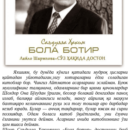
Яхшиям, бу дунёда кўнгил қатидаги мудроқ ҳисларни
қайтадан уйғотадиган,эзгу хотираларни ёдга соладиган
китоблар бор. Чингиз Айтматов асарларини эслайман. Буюк
муаллифнинг талқинича, одамларнинг бир қавми қачонлардир
Шохдор Она Бўғудан ўриган, беозор болакай денгиздан паноҳ
излаб, балиққа айлангиси келади, мангу айрилиқ қа маҳкум
бахтиқаро келинчакнинг руҳи эса тоғу тошлар аро дарбадар
кезиб юради. Булар — аччиқ тақдирлар, булар юксак ва сирли
поэзиядир. Одам боласи китоб ўқиётганда, уни ёзувчи
ёзганини унутса дейман. Асарнинг ичида китобхоннинг ўзи
ҳам яшаса дейман.
Шоир Саъдулла Ҳакимнинг «Бола ботир» достонини ўқий