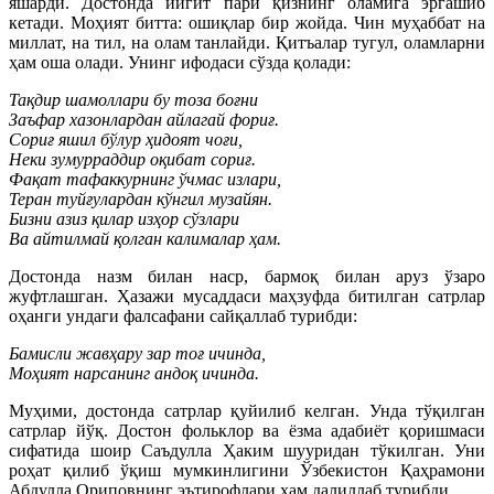
яшарди. Достонда йигит пари қизнинг оламига эргашиб
кетади. Моҳият битта: ошиқлар бир жойда. Чин муҳаббат на
миллат, на тил, на олам танлайди. Қитъалар тугул, оламларни
ҳам оша олади. Унинг ифодаси сўзда қолади:
Тақдир шамоллари бу тоза боғни
Заъфар хазонлардан айлагай фориғ.
Сориғ яшил бўлур ҳидоят чоғи,
Неки зумурраддир оқибат сориғ.
Фақат тафаккурнинг ўчмас излари,
Теран туйғулардан кўнгил музайян.
Бизни азиз қилар изҳор сўзлари
Ва айтилмай қолган калималар ҳам.
Достонда назм билан наср, бармоқ билан аруз ўзаро
жуфтлашган. Ҳазажи мусаддаси маҳзуфда битилган сатрлар
оҳанги ундаги фалсафани сайқаллаб турибди:
Бамисли жавҳару зар тоғ ичинда,
Моҳият нарсанинг андоқ ичинда.
Муҳими, достонда сатрлар қуйилиб келган. Унда тўқилган
сатрлар йўқ. Достон фольклор ва ёзма адабиёт қоришмаси
сифатида шоир Саъдулла Ҳаким шууридан тўкилган. Уни
роҳат қилиб ўқиш мумкинлигини Ўзбекистон Қаҳрамони
Абдулла Ориповнинг эътирофлари ҳам далиллаб турибди.