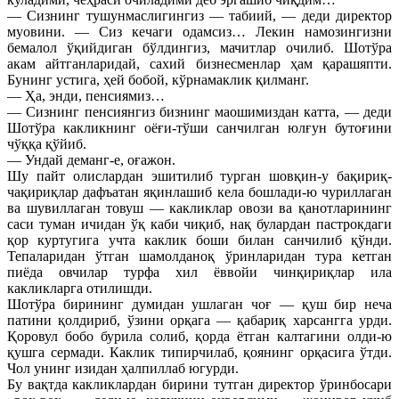
— Сизнинг тушунмаслигингиз — табиий, — деди директор
муовини. — Сиз кечаги одамсиз… Лекин намозингизни
бемалол ўқийдиган бўлдингиз, мачитлар очилиб. Шотўра
акам айтганларидай, сахий бизнесменлар ҳам қарашяпти.
Бунинг устига, ҳей бобой, кўрнамаклик қилманг.
— Ҳа, энди, пенсиямиз…
— Сизнинг пенсиянгиз бизнинг маошимиздан катта, — деди
Шотўра какликнинг оёғи-тўши санчилган юлғун бутоғини
чўққа қўйиб.
— Ундай деманг-е, оғажон.
Шу пайт олислардан эшитилиб турган шовқин-у бақириқ-
чақириқлар дафъатан яқинлашиб кела бошлади-ю чуриллаган
ва шувиллаган товуш — какликлар овози ва қанотларининг
саси туман ичидан ўқ каби чиқиб, нақ булардан пастрокдаги
қор куртугига учта каклик боши билан санчилиб қўнди.
Тепаларидан ўтган шамолданоқ ўринларидан тура кетган
пиёда овчилар турфа хил ёввойи чинқириқлар ила
какликларга отилишди.
Шотўра бирининг думидан ушлаган чоғ — қуш бир неча
патини қолдириб, ўзини орқага — қабариқ харсангга урди.
Қоровул бобо бурила солиб, қорда ётган калтагини олди-ю
қушга сермади. Каклик типирчилаб, қоянинг орқасига ўтди.
Чол унинг изидан ҳалпиллаб югурди.
Бу вақтда какликлардан бирини тутган директор ўринбосари