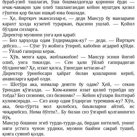
бураб-узиб ташлагач, ўша бошмалдоғида қорнини ёрди —
ичак-чавақни ҳам олиб ташлангандан кейин муштдек қизил
гўштни қор билан ишқаб юва бошлади.
— Ҳе, йиртқич экансизлар-е, — деди Мансур бу манзарани
карахт ҳолда кузатиб тураркан, ёқасини ушлаб. — Қойил
бўлдим сизларга.
Директор муовини унга қия қараб:
— Биз ҳарҳолда одам ўлдирмадик-ку? — деди. — Йиртқич
дейсиз… — Сўнг ўз жойига ўтириб, кабобни ағдариб қўйди.
— Ўйлаб гапириш керак.
— Ҳўв, менга қара, жиблажибон! — Мансур эсини йиғиб
олиб, унга тикилди. — Сен ҳали ўйлаб гапирадиган
бўлдингми? Ҳе, иззат қилса, ўзингдан кетасан-а?
Директор ўринбосари ҳайрат билан қошларини кериб,
анавиларга қараб олди.
— Шотўра ака, нималар деяпти бу одам? Ҳей, — секин
ўрнидан қўзғалди. — Ким-кимни иззат қилиб турибди шу
тобда? Биз сизними, сиз бизними? — Кейин кўзлари йилтираб
кулимсиради. — Сиз ахир одам ўлдирган туремшик-ку? Хўп,
ака, беш-тўртта мол қилибсиз, баъзиларни айтиб, ис
чиқарибсиз. Нима бўпти?.. Бу билан сиз ўзгариб қолганингиз
йўқ.
Мансур бошини эгиб турди-турди-да, бирдан интилиб, унинг
ияги устига чунон урдики, муовин баайни сакраб тушиб,
қояга суяниб қолди.