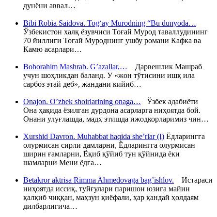
дунёни аввал…
Bibi Robia Saidova. Tog‘ay Murodning “Bu dunyoda…
Ўзбекистон халқ ёзувчиси Тоғай Мурод таваллудининг
70 йиллиги Тоғай Муроднинг ушбу романи Кафка ва
Камю асарлари…
Boborahim Mashrab. G’azallar,…
Дарвешлик Машраб
учун шоҳликдан баланд. У «жон тўтисини ишқ ила
сарбоз этай деб», жандани кийиб…
Onajon. O’zbek shoirlarining onaga…
Ўзбек адабиёти
Она ҳақида ёзилган дурдона асарларга ниҳоятда бой.
Онани улуғлашда, мадҳ этишда ижодкорларимиз чин…
Xurshid Davron. Muhabbat haqida she’rlar (I)
Ёдларингга
олурмисан сирли дамларни, Ёдларингга олурмисан
ширин ғамларни, Ёқиб қўйиб тун қўйнида ёки
шамларни Мени ёдга…
Betakror aktrisa Rimma Ahmedovaga bag’ishlov.
Истараси
ниҳоятда иссиқ, туйғулари паришон юзига майин
қалқиб чиққан, маҳзун қиёфали, ҳар қандай ҳолдаям
дилбарлигича…