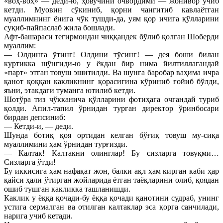
«воҳ-воҳ» — деди-ю, ҳовучини очвордими — жонивор учиб
кетди. Муовин сўкиниб, қорни чангитиб кавлаётган
муаллимнинг ёнига чўк тушди-да, уям қор ичига қўлларини
суқиб-пайпаслаб жила бошлади.
Афт-башараси тегирмондан чиққандек бўлиб қолган Шоберди
муаллим:
— Олдинга ўтинг! Олдини тўсинг! — дея боши билан
куртикка шўнғиди-ю у ёкдан бир нима йилтиллагандай
«парт» этган товуш эшитилди. Ва шунга баробар ваҳима ичра
қанот қоққан какликнинг қорасигина кўриниб ғойиб бўлди,
яъни, этакдаги туманга ютилиб кетди.
Шотўра тиз чўкканича қўлларини фотиҳага очгандай туриб
қолди. Апил-тапил ўрнидан турган директор ўринбосари
бирдан депсиниб:
— Кетди-и, — деди.
Шунда ботиқ қоя ортидан келган бўғиқ товуш му-сиқа
муаллимини ҳам ўрнидан турғизди.
— Калтак! Калтакни олинглар! Бу сизларга товуқми…
Сизларга ўтди!
Бу иккисига ҳам нафақат жон, балки ақл ҳам кирган каби ҳар
қайси ҳали ўтирган жойларида ётган таёқларини олиб, қоядан
ошиб тушган какликка ташланишди.
Каклик у ёққа қочади-бу ёққа қочади қанотини судраб, унинг
устига сермалган ва отилган калтаклар эса қорга санчилади,
нарига учиб кетади.