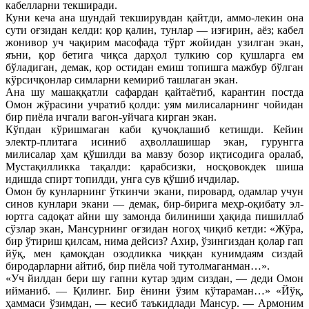
кабелларни текширади.
Куни кеча ана шундай текширувдан қайтди, аммо-лекин она
сути оғзидан келди: қор қалин, тунлар — изғирин, аёз; кабел
жонивор уч чақирим масофада тўрт жойидан узилган экан,
яъни, қор бетига чиқса дарҳол тулкию сор қушларга ем
бўладиган, демак, қор остидан емиш топишга мажбур бўлган
кўрсичқонлар симларни кемириб ташлаган экан.
Ана шу машаққатли сафардан қайтаётиб, карантин постда
Омон жўрасини учратиб қолди: уям милисаларнинг чойидан
бир пиёла ичгали вагон-уйчага кирган экан.
Кўпдан кўришмаган каби қучоқлашиб кетишди. Кейин
электр-плитага исиниб аҳволлашишар экан, гурунгга
милисалар ҳам қўшилди ва мавзу бозор иқтисодига оралаб,
Мустақилликка тақалди: қарабсизки, носқовокдек шиша
идишда спирт топилди, унга сув қўшиб ичдилар.
Омон бу кунларнинг ўткинчи экани, пировард, одамлар учун
синов кунлари экани — демак, бир-бирига меҳр-оқибату эл-
юртга садоқат айни шу замонда билиниши ҳақида пишиллаб
сўзлар экан, Мансурнинг оғзидан ногоҳ чиқиб кетди: «Жўра,
бир ўтириш қилсам, нима дейсиз? Ахир, ўзингиздан қолар гап
йўқ, мен қамоқдан озодликка чиққан кунимдаям сиздай
биродарларни айтиб, бир пиёла чой тутолмаганман…».
«Уч йилдан бери шу гапни кутар эдим сиздан, — деди Омон
ийманиб. — Қилинг. Бир ёнини ўзим кўтараман…» «Йўқ,
ҳаммаси ўзимдан, — кесиб таъкидлади Мансур. — Армоним