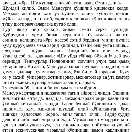
шу эди, жўра. Шу кунларга насиб этган экан. Омин денг!».
Шундай қилиб, Омон Мансурга қўшилиб қишлоққа келди.
Меҳмон айтишни ҳам ўз бўйнига олиб, кундузи келган
мўйсафидлардан тортиб, оқшом келишган кўнгил яқин тенг-
тўшу шотирваччаларгача кутиб олди.
Тўрт яшар бир қўчқор билан семиз серка сўйилди.
Қуйруқнинг ярми билан серканинг бузилмаган иккита
сонини, келишувга кўра, қассоб сотиб бердики, унинг пулига
ҳўлу қуруқ мева-чева харид қилинди, тағин беш-ўнта шиша…
Овқатдан — шўрва, палов… Ишқилиб, бир кичик мавлуд
ўтди ҳисоб: ҳе, қариялар: «Шу уйда тўйлар бўлсин!» деб дуо
беришди. Тенгқурлар Полвоннинг соғлиғи учун ҳам қадаҳ
кўтаришди. Во ажаб, Мансурга баъзан шундай туюлдики, уни
ҳамма қадрлар, ҳурматлар экан-у, ўзи билмай юраркан. Буям
оз: у сахий, уйпарвар, хотинпарвар, меҳнатсевар ва ўта камтар
йигит эканки, кўплар зимдан ҳавас қиларкан.
Туремшик бўлганини биров ҳам эслатмайди-я!
Мансур кафтларини ишқаганча тағин айвонга чиқди. Эшикни
зичлабгина ёпти-да, наздида, меҳмонлардан бири каклигини
ўғирлаб кетгандай туюлди. Гарчи бундай бўлишига у қадар
ишонмаса ҳам, занжири шундай илиб қўйиладиган ўрта
эшикка ҳаллослаб бориб, апил-тапил очди. Ғадир-будир
деворни сийпалаб, чироқни ёкди. Музхонадек омбордаги қоп-
қоп ун, лаби учган хум, эски танча-ю арра, пойтеша ва уюлиб
ётган эски-тускилар чарақлаб кўриниши замон какликнинг