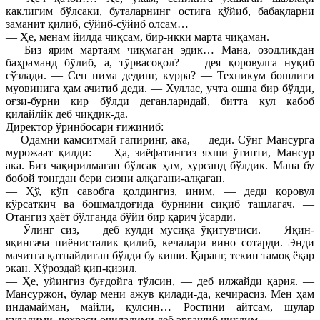
каклигим бўлсаки, буталарнинг остига қўйиб, бабақларни
заманит қилиб, сўйиб-сўйиб олсам…
— Ҳе, менам йилда чиқсам, бир-икки марта чиқаман.
— Биз ярим мартаям чиқмаган эдик… Мана, озодликдан
баҳраманд бўлиб, а, тўрвасоқол? — дея қоровулга нуқиб
сўзлади. — Сен нима дединг, курра? — Техникум бошлиғи
муовинига ҳам ачитиб деди. — Хуллас, учта ошна бир бўлди,
оғзи-бурни кир бўлди деганларидай, битта кул кабоб
қилайлйк деб чиқдик-да.
Директор ўринбосари ғижиниб:
— Одамни камситмай гапиринг, ака, — деди. Сўнг Мансурга
мурожаат қилди: — Ҳа, зиёфатингиз яхши ўтипти, Мансур
ака. Биз чақирилмаган бўлсак ҳам, хурсанд бўлдик. Мана бу
бобой тонгдан бери сизни алқагани-алқаган.
— Ҳў, кўп савобга қолдингиз, иним, — деди қоровул
кўрсаткич ва бошмалдоғида бурнини сиқиб ташлагач. —
Отангиз ҳаёт бўлганда бўйи бир қарич ўсарди.
— Ўлинг сиз, — деб кулди мусиқа ўқитувчиси. — Яқин-
яқингача пиёнисталик қилиб, кечалари вино сотарди. Энди
мачитга қатнайдиган бўлди бу киши. Қаранг, текин тамоқ ёқар
экан. Хўроздай қип-қизил.
— Ҳе, уйингиз буғдойга тўлсин, — деб илжайди қария. —
Мансуржон, булар мени ажув қилади-да, кечирасиз. Мен ҳам
индамайман, майли, кулсин… Ростини айтсам, шулар
куладими, чеҳраси очиладими деб эргашиб чиқдим…