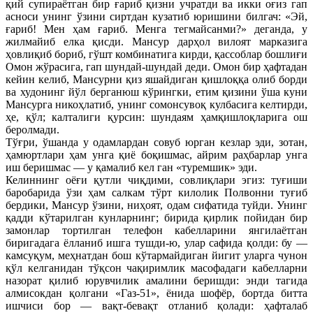
қий супираётган бир ғариб қизни учратди ва икки оғиз гап
асноси унинг ўзини сиртдан кузатиб юришини билгач: «Эй,
ғариб! Мен ҳам ғариб. Менга тегмайсанми?» деганда, у
жилмайиб елка қисди. Мансур дарҳол вилоят марказига
ҳовлиқиб бориб, гўшт комбинатига кирди, қассоблар бошлиғи
Омон жўрасига, гап шундай-шундай деди. Омон бир ҳафтадан
кейин келиб, Мансурни қиз яшайдиган қишлоққа олиб борди
ва худонинг йўл берганюш кўрингки, етим қизини ўша куни
Мансурга никоҳлатиб, унинг сомонсувоқ кулбасига келтирди,
ҳе, қўл; калталиги қурсин: шундаям ҳамқишлоқларига ош
беролмади.
Тўғри, ўшанда у одамлардан совуб юрган кезлар эди, зотан,
ҳамюртлари ҳам унга қиё боқишмас, айрим раҳбарлар унга
иш беришмас — у қамалиб кел ган «туремшик» эди.
Келиннинг оёғи қутли чиқдими, совлиқлари эгиз: туғиши
баробарида ўзи ҳам салкам тўрт килолик Полвонни туғиб
бердики, Мансур ўзини, ниҳоят, одам сифатида туйди. Унинг
қадди кўтарилган кунларнинг; бирида қирлик пойидан бир
замонлар тортилган телефон кабелларини янгилаётган
биригадага ёлланиб ишга тушди-ю, улар сафида қолди: бу —
камсуқум, меҳнатдан бош кўтармайдиган йигит уларга чунон
қўл келганидан тўқсон чақиримлик масофадаги кабелларни
назорат қилиб юрувчилик амалини беришди: энди тагида
алмисокдан қолгани «Газ-51», ёнида шофёр, бортда битта
ишчиси бор — вақт-бевақт отланиб қолади: ҳафталаб