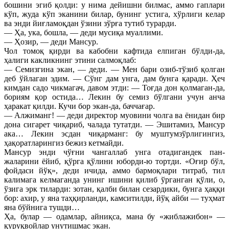
бошини эгиб қолди: у нима дейишни билмас, аммо гаплари
кўп, жуда кўп эканини билар, бунинг устига, хўрлиги келар
ва энди йиғламоқдан ўзини зўрға тутиб турарди.
— Ҳа, ука, бошла, — деди мусиқа муаллими.
— Ҳозир, — деди Мансур.
Чол томоқ қирди ва кабобни кафтида елпиган бўлди-да,
ҳалиги какликнинг этини салмоқлаб:
— Семизгина экан, — деди. — Мен бари озиб-тўзиб қолган
деб ўйлаган эдим. — Сўнг дам унга, дам бунга қаради. Ҳеч
кимдан садо чикмагач, давом этди: — Тоғда дон қолмаган-да,
бориям қор остида… Лекин бу семиз бўлгани учун анча
ҳаракат қилди. Кучи бор экан-да, баччағар.
— Алжиманг! — деди директор муовини чолга ва ёнидан бир
дона сигарет чиқариб, чалада тутатди. — Эшитамиз, Мансур
ака… Лекин эсдан чиқарманг: бу муштумзўрлигингиз,
ҳақоратларингиз бежиз кетмайди.
Мансур энди чўғни чангаллаб унга отадигандек пан-
жаларини ёйиб, қўрга қўлини юборди-ю тортди. «Оғир бўл,
фойдаси йўқ», деди ичида, аммо бармоқлари титраб, тил
калимага келмаганда унинг ишини қилиб ўрганган қўли, о,
ўзига эрк тиларди: зотан, қалби билан сезардики, бунга ҳаққи
бор: ахир, у яна таҳқирланди, камситилди, йўқ айби — туҳмат
яна бўйнига тушди…
Ҳа, булар — одамлар, айниқса, мана бу «жиблажибон» —
қуруқвойлар унутишмас экан.