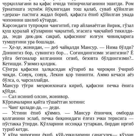
чурқиллагани ва қафас ичида типирчилаганини эшитди. Ром
ўрнатишга эҳтиёж йўқлигидан тош қалаб, суваб қўйилган
«дераза» пастига жадал бориб, қафасга ёпиб қўйилган увада
чопонини шилиб кўтарди.
Карсондаги тупроқни чангитиб, гир айланаётган йирик, гўзал
қуш қуралай кўзларини чақнатиб, эгасига чақчайиб тикилди-
да, энди дик-дик сакраб, қафаснинг юлғун чивиқларига
тумшуғини ура бошлади.
— Ҳе-ҳе, жонидан, — деб чайқалди Мансур. — Нима бўлди?
Донингиз бор, сувингиз бор… Соғиндингизми эгангизни? Ё
уйга бегоналар келганини сезиб, безовта бўлдингизми?..
Кетишди. Ўзимиз қолдик.
Сўнгра қафасни ҳалқасидан кўтариб ва чироқни ўчириб
чиқди. Совуқ, совуқ. Лекин қор тинипти. Аммо кечаси аёз
бўлса, о, чарсиллайди.
Мансур тўғри меҳмонхонага кириб, қафасни печка ёнига
қўйди.
— Сал исиниб олсин, жонивор.
Кўрпачаларни қайта тўшаётган хотини:
— Чанг қилади-да, — деди.
— Устини ёпиб қўямиз. — Мансур ёпинчиқ омборда
қолганини эслаб, печка биқинидаги ёлғиз эчки терисига —
пўстакка ўтирди. Қўлларини иссиққа тутаркан, бирдан ирғиб
туриб кетди.
У қўра чироғини ёқиб, қўй-эчкиларини санагудек— кўздан