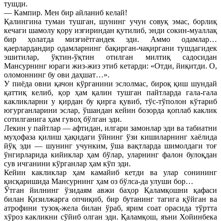
тушди.
— Кампир. Мен бир айланиб келай!
Қалингина туман тушган, шунинг учун совуқ эмас, борлиқ
кечаги шамолу қору изғириндан қутилиб, энди сокин-муаллақ
бир ҳолатда мизғиётгандек эди. Аммо одамлар…
қаерлардандир одамларнинг бақирган-чақиргани тушдагидек
эшитилар, ўқтин-ўқтин отилган милтиқ садосидан
Мансурнинг юраги жиз-жиз этиб кетарди: «Отди, йиқитди. О,
оломоннинг бу ови даҳшат…».
У пиёда овни қачон кўрганини эслолмас, бироқ қиш шундай
қаттиқ келиб, қор ҳам қалин тушган пайтларда гала-гала
какликларни у қирдан бу қирга қувиб, тўс-тўполон кўтариб
югурганларини эслар, ўшандан кейин бозорда қоплаб каклик
сотилганига ҳам гувоҳ бўлган эди.
Лекин у пайтлар — афтидан, илгари замонлар эди ва табиатни
муҳофаза қилиш ҳақидаги ўйнинг ўзи кишиларнинг хаёлида
йўқ эди — шунинг учунким, ўша вақтларда шимолдаги тоғ
ўнгирларида кийиклар ҳам бўлар, уларнинг фалон булоқдан
сув ичганини кўрганлар ҳам кўп эди.
Кейин какликлар ҳам камайиб кетди ва улар сонининг
қисқаришида Мансурнинг ҳам оз бўлса-да улуши бор…
Ўтган йилнинг ўзидаям авжи баҳор Қаламқошни қафаси
билан Қизилжарга опчиқиб, бир бутанинг тагига қўйган ва
атрофини тузоқ-жела билан ўраб, ярим соат орасида тўртта
хўроз какликни сўйиб олган эди. Қаламқош, яъни Хойинбека