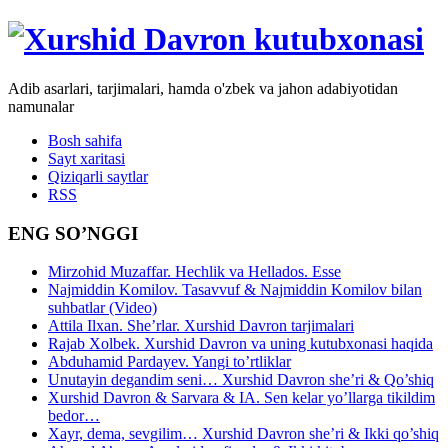
Adib asarlari, tarjimalari, hamda o'zbek va jahon adabiyotidan
namunalar
Bosh sahifa
Sayt xaritasi
Qiziqarli saytlar
RSS
ENG SO’NGGI
Mirzohid Muzaffar. Hechlik va Hellados. Esse
Najmiddin Komilov. Tasavvuf & Najmiddin Komilov bilan
suhbatlar (Video)
Attila Ilxan. She’rlar. Xurshid Davron tarjimalari
Rajab Xolbek. Xurshid Davron va uning kutubxonasi haqida
Abduhamid Pardayev. Yangi to’rtliklar
Unutayin degandim seni… Xurshid Davron she’ri & Qo’shiq
Xurshid Davron & Sarvara & IA. Sen kelar yo’llarga tikildim
bedor…
Xayr, dema, sevgilim… Xurshid Davron she’ri & Ikki qo’shiq