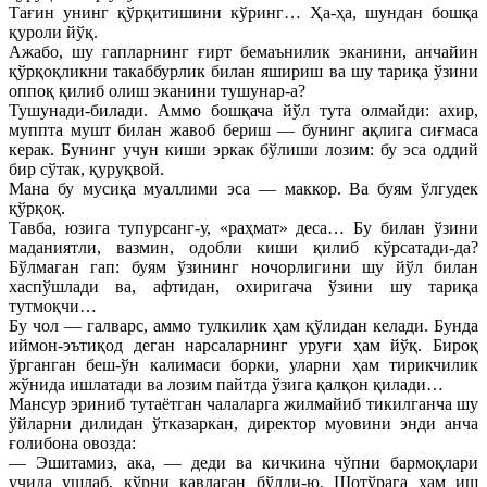
Тағин унинг қўрқитишини кўринг… Ҳа-ҳа, шундан бошқа
қуроли йўқ.
Ажабо, шу гапларнинг ғирт бемаънилик эканини, анчайин
қўрқоқликни такаббурлик билан яшириш ва шу тариқа ўзини
оппоқ қилиб олиш эканини тушунар-а?
Тушунади-билади. Аммо бошқача йўл тута олмайди: ахир,
муппта мушт билан жавоб бериш — бунинг ақлига сиғмаса
керак. Бунинг учун киши эркак бўлиши лозим: бу эса оддий
бир сўтак, қуруқвой.
Мана бу мусиқа муаллими эса — маккор. Ва буям ўлгудек
қўрқоқ.
Тавба, юзига тупурсанг-у, «раҳмат» деса… Бу билан ўзини
маданиятли, вазмин, одобли киши қилиб кўрсатади-да?
Бўлмаган гап: буям ўзининг ночорлигини шу йўл билан
хаспўшлади ва, афтидан, охиригача ўзини шу тариқа
тутмоқчи…
Бу чол — галварс, аммо тулкилик ҳам қўлидан келади. Бунда
иймон-эътиқод деган нарсаларнинг уруғи ҳам йўқ. Бироқ
ўрганган беш-ўн калимаси борки, уларни ҳам тирикчилик
жўнида ишлатади ва лозим пайтда ўзига қалқон қилади…
Мансур эриниб тутаётган чалаларга жилмайиб тикилганча шу
ўйларни дилидан ўтказаркан, директор муовини энди анча
ғолибона овозда:
— Эшитамиз, ака, — деди ва кичкина чўпни бармоқлари
учида ушлаб, қўрни кавлаган бўлди-ю, Шотўрага ҳам иш