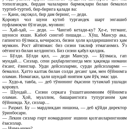
топилгандек, бирдан чалаларни бармоқлари билан бемалол
туртиб-туртиб, бир-бирига қалади ва:
— Қани, оқсоқол, бир дам беринг, — деди.
Қоровул чол шуни кутиб тургандек шарт энгашиб
пуфламоқчи бўлганди, муовин:
— Ҳай-ҳай, — деди. — Чангиб кетади-ку? Ҳе-е, тегманг,
шуниси яхши. Кабоб сингиб пишади… Хўш, Мансур ака,
гапингиз бўлмаса, кечирасиз, бизни ҳоли қолдиришингиз ҳам
мумкин. Рост айтяпман: биз сизни таклиф этмаганмиз. Ўз
оёғингиз билан келдингиз. Биз сизни қабул қилдик.
— Бўлди. Бўлди қил, — деди Мансур. — Бўлмаса, гап
мундай… Сизлар, сени раҳбарлигингда мен ҳақимда нимани
ёзсанг, ёзинглар. Урди дейсизларми, сурди дейсизларми —
бемалол. Ҳатто калтак билан солди десанг ҳам, мен бўйнимга
оламан. Нимагаки, ҳали шундай ниятим ҳам йўқ эмас эди.
— Худо-я, тавба, — деб тўнининг ёқасини тутамлаб ушлади
қоровул.
— Шундай… Сизни серкага ўхшатганимниям бўйнимга
оламан. Ҳой, муаллим, башарангизга тупурганим ҳам
бўйнимда. Ҳе, сизлар…
— Раҳмат. Бу — мардликдан нишона, — деб қўйди директор
ўринбосари.
— Лекин сизлар ғирт номарднинг ишини қилганларингниям
ёзасизлар.
— Нима-нима?