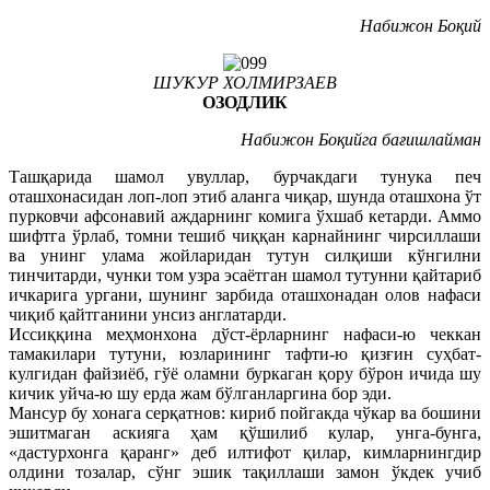
Набижон Боқий
ШУКУР ХОЛМИРЗАЕВ
ОЗОДЛИК
Набижон Боқийга бағишлайман
Ташқарида шамол увуллар, бурчакдаги тунука печ
оташхонасидан лоп-лоп этиб аланга чиқар, шунда оташхона ўт
пурковчи афсонавий аждарнинг комига ўхшаб кетарди. Аммо
шифтга ўрлаб, томни тешиб чиққан карнайнинг чирсиллаши
ва унинг улама жойларидан тутун силқиши кўнгилни
тинчитарди, чунки том узра эсаётган шамол тутунни қайтариб
ичкарига ургани, шунинг зарбида оташхонадан олов нафаси
чиқиб қайтганини унсиз англатарди.
Иссиққина меҳмонхона дўст-ёрларнинг нафаси-ю чеккан
тамакилари тутуни, юзларининг тафти-ю қизғин суҳбат-
кулгидан файзиёб, гўё оламни буркаган қору бўрон ичида шу
кичик уйча-ю шу ерда жам бўлганларгина бор эди.
Мансур бу хонага серқатнов: кириб пойгакда чўкар ва бошини
эшитмаган аскияга ҳам қўшилиб кулар, унга-бунга,
«дастурхонга қаранг» деб илтифот қилар, кимларнингдир
олдини тозалар, сўнг эшик тақиллаши замон ўкдек учиб