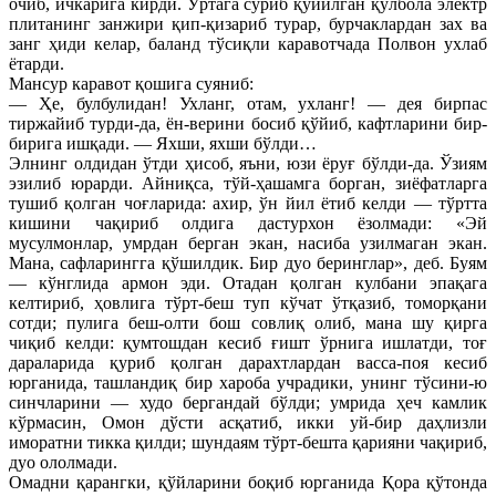
очиб, ичкарига кирди. Ўртага суриб қўйилган қўлбола электр
плитанинг занжири қип-қизариб турар, бурчаклардан зах ва
занг ҳиди келар, баланд тўсиқли каравотчада Полвон ухлаб
ётарди.
Мансур каравот қошига суяниб:
— Ҳе, булбулидан! Ухланг, отам, ухланг! — дея бирпас
тиржайиб турди-да, ён-верини босиб қўйиб, кафтларини бир-
бирига ишқади. — Яхши, яхши бўлди…
Элнинг олдидан ўтди ҳисоб, яъни, юзи ёруғ бўлди-да. Ўзиям
эзилиб юрарди. Айниқса, тўй-ҳашамга борган, зиёфатларга
тушиб қолган чоғларида: ахир, ўн йил ётиб келди — тўртта
кишини чақириб олдига дастурхон ёзолмади: «Эй
мусулмонлар, умрдан берган экан, насиба узилмаган экан.
Мана, сафларингга қўшилдик. Бир дуо беринглар», деб. Буям
— кўнглида армон эди. Отадан қолган кулбани эпақага
келтириб, ҳовлига тўрт-беш туп кўчат ўтқазиб, томорқани
сотди; пулига беш-олти бош совлиқ олиб, мана шу қирга
чиқиб келди: қумтошдан кесиб ғишт ўрнига ишлатди, тоғ
дараларида қуриб қолган дарахтлардан васса-поя кесиб
юрганида, ташландиқ бир хароба учрадики, унинг тўсини-ю
синчларини — худо бергандай бўлди; умрида ҳеч камлик
кўрмасин, Омон дўсти асқатиб, икки уй-бир даҳлизли
иморатни тикка қилди; шундаям тўрт-бешта қарияни чақириб,
дуо ололмади.
Омадни қарангки, қўйларини боқиб юрганида Қора қўтонда