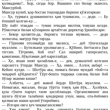
қолмадими?.. Бор, сизда бор. Яшашни сиз билар экансиз,
Мансурбой.
Мансур кулиб, қор босган тошлардан бирини қўзғатаркан:
— Ҳе, турмага душманингиз ҳам тушмасин, — деди. — Бу
ёпишиб қолган-ку…
Шу пайт этакдан — туман ичидан милтиқ товуши келди.
Рўмолчаси билан кўзларини артаётган директор ўринбосари:
— Бекор қиляпти-да, бировга тегиши мумкин, — деди
холисона, мағрур бир тарзда.
— Гўрниям отолмайди шу милиса, — деб тўнғиллади
муаллим. — Бутилкани уролмаган-у… Қўйинг, биттасига ўқи
тегсин. Тўғрими, бой ота? Сал ошириб гапирсангиз,
қаматаман, йўқотаман деб кариллайди.
— Ҳе, яхши ният қилайлик-е, — дея, думалатиб келгани
харсангга ўтирди Мансур. — Ҳа, омин… Аллоҳ акбар! —
Кейин кулди. — Шотўра ака, нимага бизни мундай «бой»га
чиқариб қўйдингиз? Тўрт-бешта тиррақи совлиқ билан бой
бўлар эканми киши?
— Албатта, — деб жавоб берди Шотўра муаллим. —
Нимагаки, масалан, бизда тўртта товуқ ҳам йўқ… Ҳолбуки,
қуш гўшти парҳез таом ҳисобланади. Организмнинг ана
шунга бўлган талабини қондириш учун, мана, ота-бобомиз
қилмаган ишни қилиб ўтирибмиз.
— Илгари овга ҳеч чиқмагансизми?
— Ҳеч қачон!… Ҳе, укам, сеникига ўхшаган шаллақи