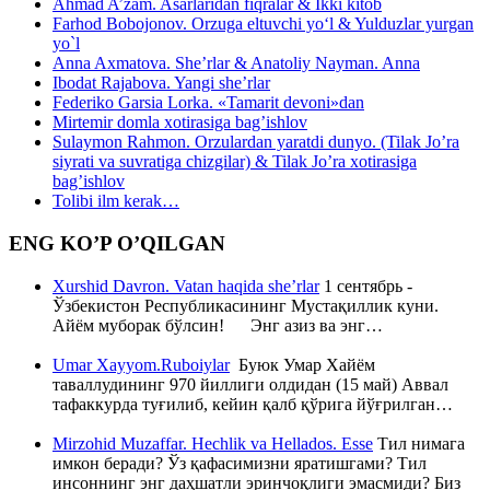
Ahmad A’zam. Asarlaridan fiqralar & Ikki kitob
Farhod Bobojonov. Orzuga eltuvchi yo‘l & Yulduzlar yurgan
yo`l
Anna Axmatova. She’rlar & Anatoliy Nayman. Anna
Ibodat Rajabova. Yangi she’rlar
Federiko Garsia Lorka. «Tamarit devoni»dan
Mirtemir domla xotirasiga bag’ishlov
Sulaymon Rahmon. Orzulardan yaratdi dunyo. (Tilak Jo’ra
siyrati va suvratiga chizgilar) & Tilak Jo’ra xotirasiga
bag’ishlov
Tolibi ilm kerak…
ENG KO’P O’QILGAN
Xurshid Davron. Vatan haqida she’rlar
1 сентябрь -
Ўзбекистон Республикасининг Мустақиллик куни.
Айём муборак бўлсин! Энг азиз ва энг…
Umar Xayyom.Ruboiylar
Буюк Умар Хайём
таваллудининг 970 йиллиги олдидан (15 май) Аввал
тафаккурда туғилиб, кейин қалб қўрига йўғрилган…
Mirzohid Muzaffar. Hechlik va Hellados. Esse
Тил нимага
имкон беради? Ўз қафасимизни яратишгами? Тил
инсоннинг энг даҳшатли эринчоқлиги эмасмиди? Биз