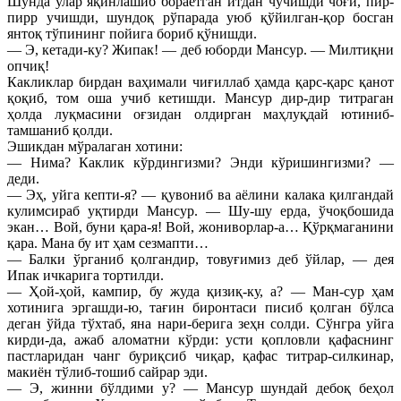
Шунда улар яқинлашиб бораётган итдан чўчишди чоғи, пир-
пирр учишди, шундоқ рўпарада уюб қўйилган-қор босган
янтоқ тўпининг пойига бориб қўнишди.
— Э, кетади-ку? Жипак! — деб юборди Мансур. — Милтиқни
опчиқ!
Какликлар бирдан ваҳимали чиғиллаб ҳамда қарс-қарс қанот
қоқиб, том оша учиб кетишди. Мансур дир-дир титраган
ҳолда луқмасини оғзидан олдирган маҳлуқдай ютиниб-
тамшаниб қолди.
Эшикдан мўралаган хотини:
— Нима? Каклик кўрдингизми? Энди кўришингизми? —
деди.
— Эҳ, уйга кепти-я? — қувониб ва аёлини калака қилгандай
кулимсираб уқтирди Мансур. — Шу-шу ерда, ўчоқбошида
экан… Вой, буни қара-я! Вой, жониворлар-а… Қўрқмаганини
қара. Мана бу ит ҳам сезмапти…
— Балки ўрганиб қолгандир, товуғимиз деб ўйлар, — дея
Ипак ичкарига тортилди.
— Ҳой-ҳой, кампир, бу жуда қизиқ-ку, а? — Ман-сур ҳам
хотинига эргашди-ю, тағин биронтаси писиб қолган бўлса
деган ўйда тўхтаб, яна нари-берига зеҳн солди. Сўнгра уйга
кирди-да, ажаб аломатни кўрди: усти қопловли қафаснинг
пастларидан чанг буриқсиб чиқар, қафас титрар-силкинар,
макиён тўлиб-тошиб сайрар эди.
— Э, жинни бўлдими у? — Мансур шундай дебоқ беҳол