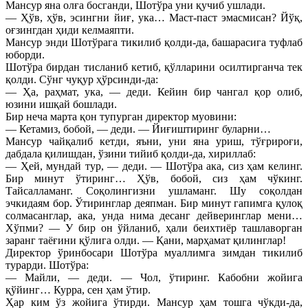
Мансур яна олға босганди, Шотўра уни қучиб ушлади.
— Ҳўв, ҳўв, эсингни йиғ, ука… Маст-паст эмасмисан? Йўқ,
оғзингдан ҳиди келмаяпти.
Мансур энди Шотўрага тикилиб қолди-да, башарасига туфлаб
юборди.
Шотўра бирдан тисланиб кетиб, қўлларини осилтирганча тек
қолди. Сўнг чуқур ҳўрсинди-да:
— Ҳа, раҳмат, ука, — деди. Кейин бир чангал қор олиб,
юзини ишқай бошлади.
Бир неча марта қон тупурган директор муовини:
— Кетамиз, бобой, — деди. — Йиғиштиринг буларни…
Мансур чайқалиб кетди, яъни, уни яна уриш, тўғрироғи,
дабдала қилишдан, ўзини тийиб қолди-да, хириллаб:
— Ҳей, мундай тур, — деди. — Шотўра ака, сиз ҳам келинг.
Бир минут ўтиринг… Ҳўв, бобой, сиз ҳам чўкинг.
Тайсалламанг. Соқолингизни ушламанг. Шу соқолдан
эчкидаям бор. Ўтиринглар деяпман. Бир минут гапимга қулоқ
солмасанглар, ака, унда нима десанг дейверинглар мени…
Хўпми? — У бир он ўйланиб, ҳали беихтиёр ташлаворган
заранг таёғини қўлига олди. — Қани, марҳамат қилинглар!
Директор ўринбосари Шотўра муаллимга зимдан тикилиб
турарди. Шотўра:
— Майли, — деди. — Чол, ўтиринг. Кабобни жойига
қўйинг… Курра, сен ҳам ўтир.
Ҳар ким ўз жойига ўтирди. Мансур ҳам тошга чўкди-да,