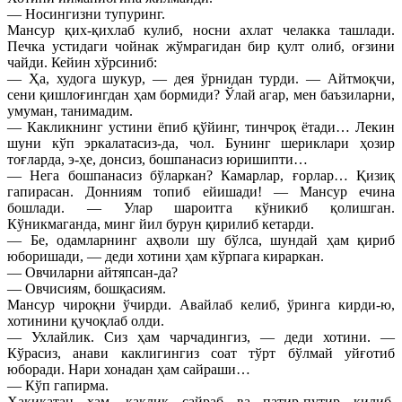
— Носингизни тупуринг.
Мансур қих-қихлаб кулиб, носни ахлат челакка ташлади.
Печка устидаги чойнак жўмрагидан бир қулт олиб, оғзини
чайди. Кейин хўрсиниб:
— Ҳа, худога шукур, — дея ўрнидан турди. — Айтмоқчи,
сени қишлоғингдан ҳам бормиди? Ўлай агар, мен баъзиларни,
умуман, танимадим.
— Какликнинг устини ёпиб қўйинг, тинчроқ ётади… Лекин
шуни кўп эркалатасиз-да, чол. Бунинг шериклари ҳозир
тоғларда, э-ҳе, донсиз, бошпанасиз юришипти…
— Нега бошпанасиз бўларкан? Камарлар, ғорлар… Қизиқ
гапирасан. Донниям топиб ейишади! — Мансур ечина
бошлади. — Улар шароитга кўникиб қолишган.
Кўникмаганда, минг йил бурун қирилиб кетарди.
— Бе, одамларнинг аҳволи шу бўлса, шундай ҳам қириб
юборишади, — деди хотини ҳам кўрпага кираркан.
— Овчиларни айтяпсан-да?
— Овчисиям, бошқасиям.
Мансур чироқни ўчирди. Авайлаб келиб, ўринга кирди-ю,
хотинини қучоқлаб олди.
— Ухлайлик. Сиз ҳам чарчадингиз, — деди хотини. —
Кўрасиз, анави каклигингиз соат тўрт бўлмай уйғотиб
юборади. Нари хонадан ҳам сайраши…
— Кўп гапирма.
Ҳақиқатан ҳам, каклик сайраб ва патир-путир қилиб,