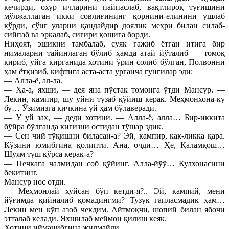
кечирди, охур ичларини пайпаслаб, вақтлироқ туғишини
мўлжаллаган икки совлиғининг қорнини-елинини ушлаб
кўрди, сўнг уларни қандайдир доялик меҳри билан силаб-
сийпаб ва эркалаб, сигири қошига борди.
Ниҳоят, эшикни тамбалаб, суяк ғажиб ётган итига бир
нималарни тайинлаган бўлиб ҳамда атай йўталиб — томоқ
қириб, уйга кирганида хотини ўрин солиб бўлган, Полвонни
ҳам ётқизиб, кифтига аста-аста урганча ғунғилар эди:
— Алла-ё, ал-ла.
— Ҳа-а, яхши, — дея яна пўстак томонга ўтди Мансур. —
Лекин, кампир, шу уйни тузаб қўйиш керак. Меҳмонхона-ку
бу… Ўзимизга кичкина уй ҳам бўлаверади.
— У уй зах, — деди хотини. — Алла-ё, алла… Бир-иккита
бўйра бўлганда кигизни остидан тўшар эдик.
— Сен чий тўқишни биласан-а? Эй, кампир, как-ликка қара.
Кўзини юмибгина қолипти. Ана, очди… Ҳе, Қаламқош…
Шуям туш кўрса керак-а?
— Печкага чалмидан соб қўйинг. Алла-йўў… Кулхонасини
бекитинг.
Мансур нос отди.
— Меҳмонлай хуйсан бўп кетди-я?.. Эй, кампий, мени
йўғимда қийналиб қомадингми? Тузук гапласмадик ҳам…
Лекин мен кўп азоб чекдим. Айтмоқчи, шопий билан ябочи
этталаб келади. Яхшилаб меймон қилиш кеяк.
Хотини ийманибгина жилмайди.