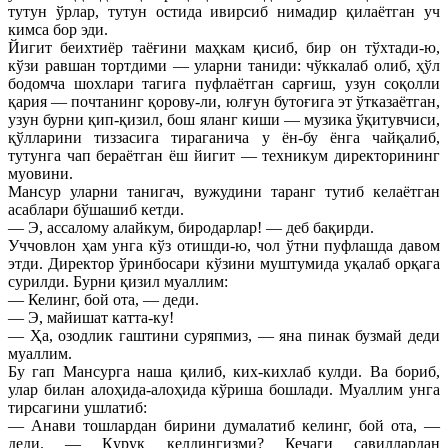
тутун ўрлар, тутун остида ивирсиб нимадир қилаётган уч
кимса бор эди.
Йигит беихтиёр таёғини маҳкам қисиб, бир он тўхтади-ю,
кўзи равшан тортдими — уларни таниди: чўккалаб олиб, ҳўл
бодомча шохлари тагига пуфлаётган сарғиш, узун соқолли
қария — почтанинг қорову-ли, юлғун бутоғига эт ўтказаётган,
узун бурни қип-қизил, бош яланг киши — музика ўқитувчиси,
қўлларини тиззасига тираганича у ён-бу ёнга чайқалиб,
тутунга чап бераётган ёш йигит — техникум директорининг
муовини.
Мансур уларни танигач, вужудини таранг тутиб келаётган
асаблари бўшашиб кетди.
— Э, ассалому алайкум, биродарлар! — деб бақирди.
Уччовлон ҳам унга кўз отишди-ю, чол ўтни пуфлашда давом
этди. Директор ўринбосари кўзини муштумида уқалаб орқага
сурилди. Бурни қизил муаллим:
— Келинг, бой ота, — деди.
— Э, майишат катта-ку!
— Ҳа, озодлик гаштини суряпмиз, — яна пинак бузмай деди
муаллим.
Бу гап Мансурга наша қилиб, ких-кихлаб кулди. Ва бориб,
улар билан алоҳида-алоҳида кўриша бошлади. Муаллим унга
тирсагини ушлатиб:
— Анави тошлардан бирини думалатиб келинг, бой ота, —
деди. — Қуруқ келдингизми? Кечаги савиллардан