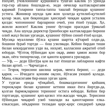
Ниҳоят, учовлоннинг қуршовига тушган каклик ўз ўрнида
гир-гир айлана бошлади-ю, энди овчилар калтакларигаям
қарамай ўзларини таппа-таппа ташлай беришди қушнинг
устига. Жонивор шунда ҳам жон ҳолатда қутилиб-қутилиб
қолар экан, қоя биқинидан ҳансираб чиққан қария усталик
қилди: чопонининг барларини очиб, уни ёпиб тушди. Ҳе,
жонли жонзот! Каклик унинг бутлари орасидан ўрмалаб
чиқди. Ана шунда директор ўринбосари калтаклардан бирини
олиб жаҳл билан урганди, қушнинг бўйни синиб ётиб қолди.
Мусиқа муаллими бўлса қушни шартта кўтариб олди-да,
бошини бураб тортди — бош узилмади. Кейин бирдан тиши
билан кекирдагини узди ва, ниҳоят, калласини ажратиб отиб
юборди. Чўлтоқ бўйиндан қон оқар, аммо ҳамон жони бор
экан, оёғи типирчилар, соғ қаноти қорнига уриларди.
— Уф, — деди Шотўра қон ва пат ёпишган лабларини кафти
билан артиб. — Чарчатди-е.
— Тезроқ терисини шилиш керак, менга беринг, — деди
қария. — Ичидаги қониям оқсин, йўғасам уюшиб қолади.
Мана, елкасигаям бир-икки урган эдим.
У турган ерида чўнқайиб, бошмалдоғининг қийшиқ
тирноқлари билан қушнинг кетини икки ёнга йиртди-да,
қолган бармоқларини терининг остига юборди. Кейин бир
тортганди, қушнинг қип-қизил эти-жасади чиқди. Терисини
бўйиндан чиқариб узиб ташлади ва қанотларини елка-
елкасидан, оёкдарини тиззадан қирс-қирс синдириб ҳамда