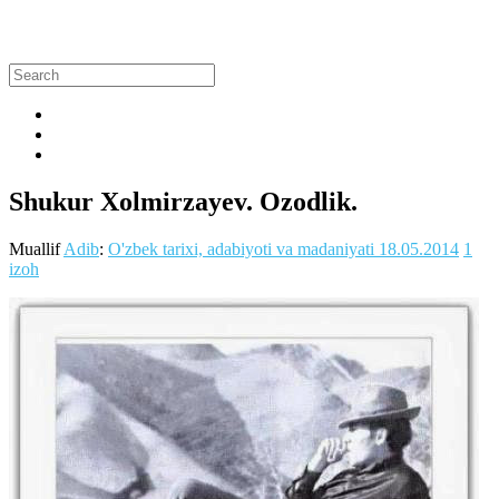
Shukur Xolmirzayev. Ozodlik.
Muallif
Adib
:
O'zbek tarixi, adabiyoti va madaniyati
18.05.2014
1
izoh