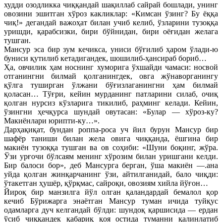
худди озодликка чиққандай шақиллаб сайрай бошлади, унинг
овозини эшитган хўроз какликлар: «Кимсан ўзинг? Бу ёққа
чиқ!» дегандай важоҳат билан учиб келиб, ўзларини тузоққа
уришди, қарабсизки, бири бўйнидан, бири оёғидан желага
тушган.
Мансур эса бир зум кечикса, униси бўғилиб ҳаром ўлади-ю
буниси қутилиб кетадигандек, шошилиб-ҳансираб бориб…
Ҳа, овчилик ҳам носнинг хуморига ўхшайди чамаси: носвой
отганингни билмай қолганингдек, овга жўнаворганингу
қўлга туширган ўлжани бўғизлаганингни ҳам билмай
қоласан… Тўғри, кейин мурданинг патларини силаб, очиқ
қолган нурсиз кўзларига тикилиб, раҳминг келади. Кейин,
ўзингни ҳечқурса шундай овутасан: «Булар — хўроз-ку?
Макиёнлари юрипти-ку…».
Дарҳақиқат, бундан роппа-роса уч йил бурун Мансур бир
шафёр таниши билан жела овига чиққанда, ёшгина бир
макиён тузоққа тушган ва ов соҳиби: «Шуни боқинг, жўра.
Ўзи урғочи бўлсаям менинг хўрозим билан уришгани келди.
Бир балоси бор», деб Мансурга берган, ўша макиён —.ана
уйда қолган жинқарчанинг ўзи, айтилганидай, бало чиқди:
ўтакетган ҳушёр, қўрқмас, сайроқи, овозиям хийла йўғон…
Йироқ бир манзилга йўл олган қаландардай бемалол қор
кечиб Бўрижарга энаётган Мансур туман ичида туйқус
одамларга дуч келгандай бўлди: шундоқ қаршисида — ердан
ўсиб чиққандек қабариқ қоя остида туманни қалинлатиб