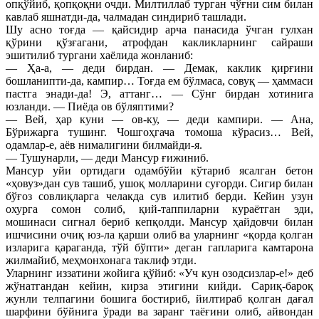
опқўйиб, қопқоқни очди. Милтиллаб турган чўғни сим билан
кавлаб яшнатди-да, чалмадан синдириб ташлади.
Шу асно тоғда — қайсидир арча панасида ўчган гулхан
қўрини қўзғагани, атрофдан какликларнинг сайраши
эшитилиб тургани хаёлида жонланиб:
— Ҳа-а, — деди бирдан. — Демак, каклик қирғини
бошланипти-да, кампир… Тоғда ем бўлмаса, совуқ — ҳаммаси
пастга энади-да! Э, аттанг… — Сўнг бирдан хотинига
юзланди. — Пиёда ов бўляптими?
— Вей, ҳар куни — ов-ку, — деди кампири. — Ана,
Бўрижарга тушинг. Чошгоҳгача томоша кўрасиз… Вей,
одамлар-е, аёв нималигини билмайди-я.
— Тушунарли, — деди Мансур ғижиниб.
Мансур уйи ортидаги одамбўйи кўтариб ясалган бетон
«ҳовуз»дан сув ташиб, ушоқ молларини суғорди. Сигир билан
бўғоз совлиқларга челакда сув илитиб берди. Кейин узун
охурга сомон солиб, қий-таппиларни кураётган эди,
мошинаси сигнал бериб кепқолди. Мансур ҳайдовчи билан
ишчисини очиқ юз-ла қарши олиб ва уларнинг «қорда қолган
изларига қараганда, тўй бўпти» деган гапларига камтарона
жилмайиб, меҳмонхонага таклиф этди.
Уларнинг иззатини жойига қўйиб: «Уч кун озодсизлар-е!» деб
жўнатгандан кейин, кирза этигини кийди. Сариқ-бароқ
жунли телпагини бошига бостириб, йилтираб қолган дағал
шарфини бўйнига ўради ва заранг таёғини олиб, айвондан