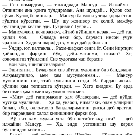
— Сен номардсан, — таъкидлади Мансур. — Илжайма…
Оғзингни яна қонга тўлдираман. Ана шундай… Қулоқ сол,
сўтак. Қулоқ беринглар. — Мансур бармоғи учида қорда ётган
гўштни кўрсатди. — Шу, шу жонивор оч қолиб, мажбур
бўлганидан келган эди. Тўғрими? Тўғри…
— Мансуржон, кечирасиз-у, айтиб қўйишим керак, — деб гап
қилди чол. — Оламда неки бор, барчаси инсон учун
яратилган. Ҳадиси шарифда ҳам шундай дейилган.
— Ўлдир, ют, калтакла… Раҳм-шафқат сенга ёт. Сени йиртқич
ҳайвондан фарқинг йўқ, дейилмаганми, отахон? Ҳе,
соқолингиз тўкилсин! Сиз худогаям чап берасиз.
— Вой-вой, эшитяпсизларми?
— Эшитяпти… Булар ҳам сиз айтган худонинг бир бандалари.
Алҳамдулилло, мен ҳам мусулмонман… — Мансур
муовиннинг пиқ этиб кулганини сезди. Ва бирдан иккала
қўлини ҳам теппасига кўтарди. — Хато килдим. Бу ерда
биттамиз ҳам комил мусулмон эмасмиз.
— «Миз» деб гапирмасанг ҳам бўлаверади, — деб қўйди
мусиқа муаллими. — Ҳа-ҳа, укабой, нимагаки, одам ўлдириш
билан, хўш, олло-таоло бандаларимнинг рисқи деб яратган
бир паррандани ҳалол қилишнинг фарқи бор.
— Вў, сиз ҳам жуда-а уста бўп кетибсиз-ку, оға? — деб
илжайди Мансур. — Ҳа, энди, устозингиз шу қария
бўлганидан кейин…
— Бас-е! — деб юборди шунда Шотўра. — Бўларини айт.