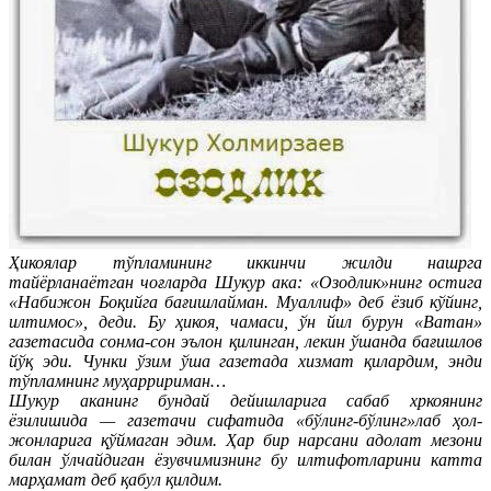
Ҳикоялар тўпламининг иккинчи жилди нашрга
тайёрланаётган чоғларда Шукур ака: «Озодлик»нинг остига
«Набижон Боқийга бағишлайман. Муаллиф» деб ёзиб кўйинг,
илтимос», деди. Бу ҳикоя, чамаси, ўн йил бурун «Ватан»
газетасида сонма-сон эълон қилинган, лекин ўшанда бағишлов
йўқ эди. Чунки ўзим ўша газетада хизмат қилардим, энди
тўпламнинг муҳарририман…
Шукур аканинг бундай дейишларига сабаб хркоянинг
ёзилишида — газетачи сифатида «бўлинг-бўлинг»лаб ҳол-
жонларига қўймаган эдим. Ҳар бир нарсани адолат мезони
билан ўлчайдиган ёзувчимизнинг бу илтифотларини катта
марҳамат деб қабул қилдим.