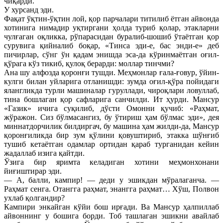
чиқарди.
У хурсанд эди.
Фақат ўқтин-ўқтин лой, қор парчалари титилиб ётган айвонда
хотинига нимадир уқтиргани ҳолда туриб қолар, этакларни
чулғаган оқликка, рўпарасидан буралиб-шошиб ўтаётган қор
сурувига қийналиб боқар, «Тинса эди-е, бас энди-е» деб
пичирлар, сўнг ўн қадам энишда эса-да кўринмаётган оғил-
қўрага кўз тикиб, қулоқ берарди: моллар тинчми?
Ана шу алфозда қоронғи тушди. Меҳмонлар ғала-ғовур, ўйин-
кулги билан уйларига отланишди: зумда оғил-қўра пойидаги
ялангликда турли машиналар гуруллади, чироқлари ловуллаб,
тина бошлаган қор сафларига санчилди. Ит ҳурди. Мансур
«Газик» ичига суқилиб, дўсти Омонни қучиб: «Раҳмат,
жўражон. Сиз бўлмасангиз, бу ўтириш ҳам бўлмас эди», дея
миннатдорчилик билдиргач, бу машина ҳам жилди-да, Мансур
қоронғиликда бир зум қўлини қовуштириб, этакка шўнғиб
тушиб кетаётган одамлар ортидан қараб турганидан кейин
жадаллаб изига қайтди.
Ўзига бир яримта келадиган хотини меҳмонхонани
йиғиштирар эди.
— А, балли, кампир! — деди у эшикдан мўралаганча. —
Раҳмат сенга. Отангга раҳмат, энангга раҳмат… Хўш, Полвон
ухлаб қолгандир?
Кампири энкайган кўйи бош ирғади. Ва Мансур ҳалпиллаб
айвоннинг у бошига борди. Тоб ташлаган эшикни авайлаб