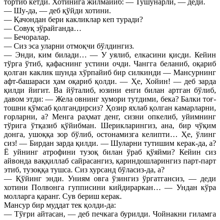
тортиб кетди. Хотинига жилмайиб: — Тушунарли, — деди.
— Шу-да, — деб қўйди хотини.
— Қачондан бери какликлар кеп туради?
— Совуқ зўрайганда…
— Бечоралар.
— Сиз эса уларни отмоқчи бўлдингиз.
— Энди, ким билади… — У уялиб, елкасини қисди. Кейин
тўрга ўтиб, қафаснинг устини очди. Чангга беланиб, оқариб
қолган каклик шунда хўрпайиб бир силкинди — Мансурнинг
афт-башараси ҳам оқариб қолди. — Ҳе, Хойин! — деб зарда
қилди йигит. Ва йўталиб, юзини енги билан артган бўлиб,
давом этди: — Жела овнинг хумори тутдими, бека? Балки тоғ-
тошни қўмсаб қолгандирсиз? Ҳозир яхлаб қолган камарларни,
ғорларни, а? Менга раҳмат денг, сизни опкелиб, уйимнинг
тўрига ўтқазиб қўйибман. Шерикларингиз, ана, бир чўқим
донга, ушоққа зор бўлиб, остонамизга келипти… Ҳе, ўлинг
сиз! — Бирдан зарда қилди. — Шуларни тутишим керак-да, а?
Ё уйнинг атрофини тузоқ билан ўраб қўяйми? Кейин сиз
айвонда ваққиллаб сайрасангиз, қариндошларингиз парт-парт
этиб, тузоққа тушса. Сиз хурсанд бўласиз-да, а?
— Қўйинг энди. Униям овга ўзингиз ўргатгансиз, — деди
хотини Полвонга гупписини кийдираркан… — Ундан кўра
молларга қаранг. Сув бериш керак.
Мансур бир муддат тек қолди-да:
— Тўғри айтасан, — деб печкага бурилди. Чойнакни гиламга