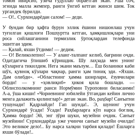
томон ивирсиб, ўзича ғудуллаб бораётган экан. Ўша соч,
эгнида малла жемпер, ранги ўнгиб кетган жинси шим. Ток
ургандек бурилди.
— О!.. Сурхондарёдан салом! — деди.
У бундан бир ҳафта бурун эллик ёшини нишонлаш учун
туғилган қишлоғи Пошхуртта кетган, ҳамқишлоқлари уни
роса сийлашганини термизлик ўртоқлардан телефонда
эшитган эдим.
— Қалай, яхши ўтдими! — дедим.
— О! Великолепно! — У аланг-талпанг келиб, бағрини очди.
Одатдагича ўпишиб кўришдик. Шу лаҳзада мен унинг
кўзларига тикилдим. Нега экани маълум… Ёш боланики каби
шўх, қувноқ кўзлари чақнар, ранги ҳам тиниқ эди. «Яхши.
Дам олибди». «Областнинг ҳамма шоирлари, ёзувчилари
борди! — у «ҳовлиқиб» ҳикоя қила бошлади. —
Облисполкомнинг раиси Нормўмин Туроповни биласанми!
А-а, ўша киши! «Чориевнинг юбилейи ўтгандан кейин лично
менга далажить қилинглар!» деган экан. Во, раҳбар! Санъатни
тушунади! Қадрлайди! Гап шунда!.. Э, шунинг учун
Сурхондарё ўсади! Ўсади! Раҳбарларга кўп нарса боғлиқ.
Ҳамма борди! Эй, энг зўри шуки, музейни очдик. Санъат
музейини! Сурхондарёда уже учинчи санъат музейи очилди!
Это великое дело!.. Бу нарса халқни тарбия қилади! Ёшларга
яхши бўлади!..