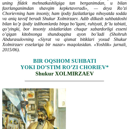
uning fildek mehnatkashligiga tan berganimdan, u bilan
faxrlanganimdan shavqim kepketaveradi», — deya Ro’zi
Chorievning ham insoniy, ham ijodiy fazilatlariga nihoyatda sodda
va aniq tavsif beradi Shukur Xolmirzaev. Adib dilkash suhbatdoshi
bilan ko’p ijodiy izdihomlarda birga bo’lgani, ruhiyati, fe’lu tabiati,
qo’yingki, bor insoniy xislatlaridan chuqur xabardorligi esseni
o’qigan kitobxonga shundoqqina ayon bo’ladi (Shohruh
Abdurasulovning «Siyrat va qismat bitiklari yoxud Shukur
Xolmirzaev esselariga bir nazar» maqolasidan. «Yoshlik» jurnali,
2015/06).
BIR OQSHOM SUHBATI
YOKI DO’STIM RO’ZI CHORIEV*
Shukur XOLMIRZAEV