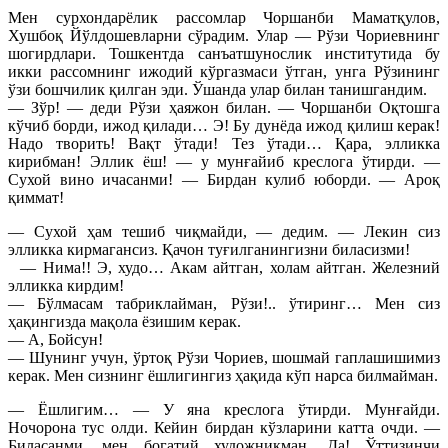
Мен сурхондарёлик рассомлар Чоршанби Маматқулов,
Хушбоқ Йўлдошевларни сўрадим. Улар — Рўзи Чориевнинг
шогирдлари. Тошкентда санъатшунослик институтида бу
икки рассомнинг ижодий кўргазмаси ўтган, унга Рўзининг
ўзи бошчилик қилган эди. Ўшанда улар билан танишгандим.
— Зўр! — деди Рўзи ҳаяжон билан. — Чоршанби Оқтошга
кўчиб борди, ижод қилади… Э! Бу дунёда ижод қилиш керак!
Надо творить! Вақт ўтади! Тез ўтади… Қара, элликка
кирибман! Эллик ёш! — у мунғайиб креслога ўтирди. —
Сухой вино ичасанми! — Бирдан кулиб юборди. — Ароқ
қиммат!
— Сухой ҳам тешиб чиқмайди, — дедим. — Лекин сиз
элликка кирмагансиз. Қачон туғилганингизни биласизми!
— Нима!! Э, худо… Акам айтган, холам айтган. Железний
элликка кирдим!
— Бўлмасам табриклайман, Рўзи!.. ўтиринг… Мен сиз
ҳақингизда мақола ёзишим керак.
— А, Бойсун!
— Шунинг учун, ўртоқ Рўзи Чориев, шошмай гаплашишимиз
керак. Мен сизнинг ёшлигингиз ҳақида кўп нарса билмайман.
— Ёшлигим… — У яна креслога ўтирди. Мунғайди.
Ночорона тус олди. Кейин бирдан кўзларини катта очди. —
Биласанми, мен богатий художникман. Да! Ўттизинчи