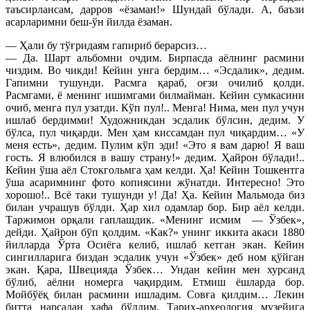
таъсирлансам, дарров «ёзаман!» Шундай бўлади. А, баъзи
асарларимни беш-ўн йилда ёзаман.
— Ҳали бу тўғридаям гапириб берарсиз…
— Да. Шарт альбомни очдим. Бирпасда аёлнинг расмини
чиздим. Во чикди! Кейин унга бердим… «Эсдалик», дедим.
Гапимни тушунди. Расмга қараб, оғзи очилиб қолди.
Расмгами, ё менинг ишимгами билмайман. Кейин сумкасини
очиб, менга пул узатди. Кўп пул!.. Менга! Нима, мен пул учун
ишлаб бердимми! Художникдан эсдалик бўлсин, дедим. У
бўлса, пул чиқарди. Мен ҳам киссамдан пул чиқардим… «У
меня есть», дедим. Пулим кўп эди! «Это я вам дарю! Я ваш
гость.
Я влюбился в вашу страну!» дедим. Ҳайрон бўлади!..
Кейин ўша аёл Стокгольмга ҳам келди. Ҳа! Кейин Тошкентга
ўша асаримнинг фото копиясини жўнатди. Интересно! Это
хорошо!.. Всё таки тушунди у! Да! Ҳа. Кейин Мальмода биз
билан учрашув бўлди. Ҳар хил одамлар бор. Бир аёл келди.
Таржимон орқали гаплашдик. «Менинг исмим — Ўзбек»,
дейди. Ҳайрон бўп қолдим. «Как?» унинг иккита акаси 1880
йилларда Ўрта Осиёга келиб, ишлаб кетган экан. Кейин
сингилларига биздан эсдалик учун «Ўзбек» деб ном қўйган
экан. Қара, Швецияда Ўзбек… Ундан кейин мен хурсанд
бўлиб, аёлни номерга чақирдим. Етмиш ёшларда бор.
Мойбўёқ билан расмини ишладим. Совға қилдим… Лекин
битта нарсадан хафа бўлдим. Тарих-археология музейига