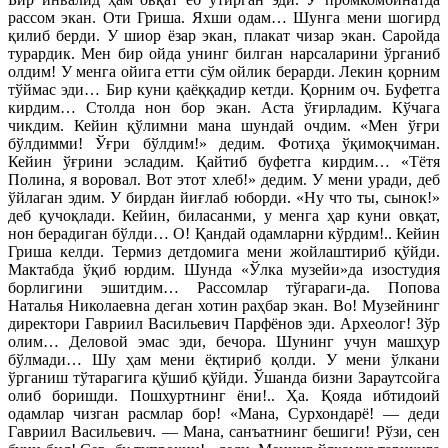
рассом экан. Оти Гриша. Яхши одам… Шунга мени шогирд
қилиб берди. У шиор ёзар экан, плакат чизар экан. Саройда
турардик. Мен бир ойда унинг билган нарсаларини ўрганиб
олдим! У менга ойига етти сўм ойлик берарди. Лекин қорним
тўймас эди… Бир куни қаёққадир кетди. Қорним оч. Буфетга
кирдим… Столда нон бор экан. Аста ўғирладим. Кўчага
чикдим. Кейин қўлимни мана шундай очдим. «Мен ўғри
бўлдимми! Ўғри бўлдим!» дедим. Фотиҳа ўқимоқчиман.
Кейин ўғрини эсладим. Қайтиб буфетга кирдим… «Тётя
Полина, я воровал. Вот этот хлеб!» дедим. У мени уради, деб
ўйлаган эдим. У бирдан йиғлаб юборди. «Ну что ты, сынок!»
деб қучоқлади. Кейин, биласанми, у менга ҳар куни овқат,
нон берадиган бўлди… О! Қандай одамларни кўрдим!.. Кейин
Гриша келди. Термиз детдомига мени жойлаштириб қўйди.
Мактабда ўқиб юрдим. Шунда «Ўлка музейи»да изостудия
борлигини эшитдим… Рассомлар тўгараги-да. Попова
Наталья Николаевна деган хотин раҳбар экан. Во! Музейнинг
директори Гавриил Васильевич Парфёнов эди. Археолог! Зўр
олим… Деловой эмас эди, бечора. Шунинг учун машҳур
бўлмади… Шу ҳам мени ёқтириб қолди. У мени ўлкани
ўрганиш тўтарагига қўшиб қўйди. Ўшанда бизни Зараутсойга
олиб боришди. Пошхуртнинг ёни!.. Ҳа. Қояда ибтидоий
одамлар чизган расмлар бор! «Мана, Сурхондарё! — деди
Гавриил Васильевич. — Мана, санъатнинг бешиги! Рўзи, сен