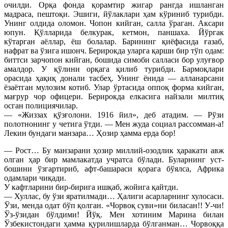
очилди. Орқа фонда қорамтир жигар рангда ишланган
мадраса, пештоқи. Эшиги, йўлаклари ҳам кўриниб турибди.
Унинг олдида оломон. Чопон кийган, салла ўраган. Аксари
юпун. Қўлларида белкурак, кетмон, паншаха. Йўргак
кўтарган аёллар, ёш болалар. Барининг қиёфасида ғазаб,
нафрат ва ўзига ишонч. Берирокда уларга қарши бир тўп одам:
биттси зарчопон кийган, бошида симоби салласи бор улуғвор
амалдор. У қўлини орқага қилиб турибди. Бармоқлари
орасида ҳақиқ донали тасбеҳ. Унинг ёнида — алланарсани
ёзаётган мулозим котиб. Улар ўртасида оппоқ форма кийган,
мағрур чор офицери. Берирокда елкасига найзали милтиқ
осган полициячилар.
— «Жиззах қўзғолони. 1916 йил», деб атадим. — Рўзи
полотнонинг у четига ўтди. — Мен жуда социал рассомман-а!
Лекин бундаги манзара… Ҳозир ҳамма ерда бор!
— Рост… Бу манзарани ҳозир миллий-озодлик ҳаракати авж
олган ҳар бир мамлакатда учратса бўлади. Буларнинг уст-
бошини ўзгартириб, афт-башараси қорага бўялса, Африка
одамлари чиқади.
У кафтларини бир-бирига ишқаб, жойига қайтди.
— Хуллас, бу ўзи яратилмади… Ҳалиги асарларнинг хулосаси.
Ўзи, менда одат бўп қолган. «Чорвоқ суви»ни биласан!! У-чи!
Ўз-ўзидан бўлдими! Йўқ. Мен хотиним Марина билан
Ўзбекистондаги ҳамма қурилишларда бўлганман… Чорвоққа