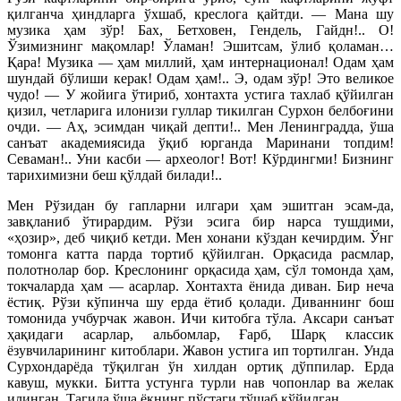
қилганча ҳиндларга ўхшаб, креслога қайтди. — Мана шу
музика ҳам зўр! Бах, Бетховен, Гендель, Гайдн!.. О!
Ўзимизнинг мақомлар! Ўламан! Эшитсам, ўлиб қоламан…
Қара! Музика — ҳам миллий, ҳам интернационал! Одам ҳам
шундай бўлиши керак! Одам ҳам!.. Э, одам зўр! Это великое
чудо! — У жойига ўтириб, хонтахта устига тахлаб қўйилган
қизил, четларига илонизи гуллар тикилган Сурхон белбоғини
очди. — Аҳ, эсимдан чиқай депти!.. Мен Ленинградда, ўша
санъат академиясида ўқиб юрганда Маринани топдим!
Севаман!.. Уни касби — археолог! Вот! Кўрдингми! Бизнинг
тарихимизни беш қўлдай билади!..
Мен Рўзидан бу гапларни илгари ҳам эшитган эсам-да,
завқланиб ўтирардим. Рўзи эсига бир нарса тушдими,
«ҳозир», деб чиқиб кетди. Мен хонани кўздан кечирдим. Ўнг
томонга катта парда тортиб қўйилган. Орқасида расмлар,
полотнолар бор. Креслонинг орқасида ҳам, сўл томонда ҳам,
токчаларда ҳам — асарлар. Хонтахта ёнида диван. Бир неча
ёстиқ. Рўзи кўпинча шу ерда ётиб қолади.
Диваннинг бош
томонида учбурчак жавон. Ичи китобга тўла. Аксари санъат
ҳақидаги асарлар, альбомлар, Ғарб, Шарқ классик
ёзувчиларининг китоблари. Жавон устига ип тортилган. Унда
Сурхондарёда тўқилган ўн хилдан ортиқ дўппилар. Ерда
кавуш, мукки. Битта устунга турли нав чопонлар ва желак
илинган. Тагида ўша ёқнинг пўстаги тўшаб қўйилган.