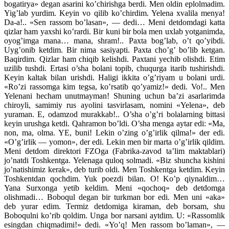
bogatirya» degan asarini ko’chirishga berdi. Men oldin eplolmadim.
Yig’lab yurdim. Keyin vo qilib ko’chirdim. Yelena xvalila menya!
Da-a!.. «Sen rassom bo’lasan», — dedi… Meni detdomdagi katta
qizlar ham yaxshi ko’rardi. Bir kuni bir bola men uxlab yotganimda,
oyog’imga mana… mana, shram!.. Paxta bog’lab, o’t qo’yibdi.
Uyg’onib ketdim. Bir nima sasiyapti. Paxta cho’g’ bo’lib ketgan.
Baqirdim. Qizlar ham chiqib kelishdi. Paxtani yechib olishdi. Etim
uzilib tushdi. Ertasi o’sha bolani topib, chuqurga itarib tushirishdi.
Keyin kaltak bilan urishdi. Haligi ikkita o’g’riyam u bolani urdi.
«Ro’zi rassomga kim tegsa, ko’rsatib qo’yamiz!» dedi. Vo!.. Men
Yelenani hecham unutmayman! Shuning uchun ba’zi asarlarimda
chiroyli, samimiy rus ayolini tasvirlasam, nomini «Yelena», deb
yuraman. E, odamzod murakkab!.. O’sha o’g’ri bolalarning bittasi
keyin urushga ketdi. Qahramon bo’ldi. O’sha menga aytar edi: «Ma,
non, ma, olma. YE, buni! Lekin o’zing o’g’irlik qilma!» der edi.
«O’g’irlik — yomon», der edi. Lekin men bir marta o’g’irlik qildim.
Meni detdom direktori FZOga (Fabrika-zavod ta’lim maktablari)
jo’natdi Toshkentga. Yelenaga quloq solmadi. «Biz shuncha kishini
jo’natishimiz kerak», deb turib oldi. Men Toshkentga ketdim. Keyin
Toshkentdan qochdim. Yuk poezdi bilan. O! Ko’p qiynaldim…
Yana Surxonga yetib keldim. Meni «qochoq» deb detdomga
olishmadi… Boboqul degan bir turkman bor edi. Men uni «aka»
deb yurar edim. Termiz detdomiga kiraman, deb borsam, shu
Boboqulni ko’rib qoldim. Unga bor narsani aytdim. U: «Rassomlik
esingdan chiqmadimi!» dedi. «Yo’q! Men rassom bo’laman», —