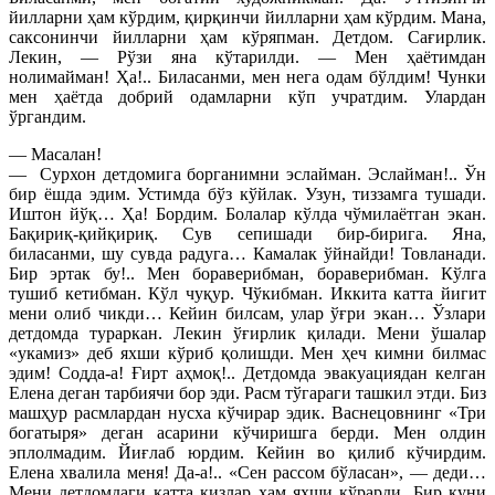
йилларни ҳам кўрдим, қирқинчи йилларни ҳам кўрдим. Мана,
саксонинчи йилларни ҳам кўряпман. Детдом. Сағирлик.
Лекин, — Рўзи яна кўтарилди. — Мен ҳаётимдан
нолимайман! Ҳа!.. Биласанми, мен нега одам бўлдим! Чунки
мен ҳаётда добрий одамларни кўп учратдим. Улардан
ўргандим.
— Масалан!
— Сурхон детдомига борганимни эслайман. Эслайман!.. Ўн
бир ёшда эдим. Устимда бўз кўйлак. Узун, тиззамга тушади.
Иштон йўқ… Ҳа! Бордим. Болалар кўлда чўмилаётган экан.
Бақириқ-қийқириқ. Сув сепишади бир-бирига. Яна,
биласанми, шу сувда радуга… Камалак ўйнайди! Товланади.
Бир эртак бу!.. Мен бораверибман, бораверибман. Кўлга
тушиб кетибман. Кўл чуқур. Чўкибман. Иккита катта йигит
мени олиб чикди… Кейин билсам, улар ўғри экан… Ўзлари
детдомда тураркан. Лекин ўғирлик қилади. Мени ўшалар
«укамиз» деб яхши кўриб қолишди. Мен ҳеч кимни билмас
эдим! Содда-а! Ғирт аҳмоқ!.. Детдомда эвакуациядан келган
Елена деган тарбиячи бор эди. Расм тўгараги ташкил этди. Биз
машҳур расмлардан нусха кўчирар эдик. Васнецовнинг «Три
богатыря» деган асарини кўчиришга берди. Мен олдин
эплолмадим. Йиғлаб юрдим. Кейин во қилиб кўчирдим.
Елена хвалила меня! Да-а!.. «Сен рассом бўласан», — деди…
Мени детдомдаги катта қизлар ҳам яхши кўрарди. Бир куни