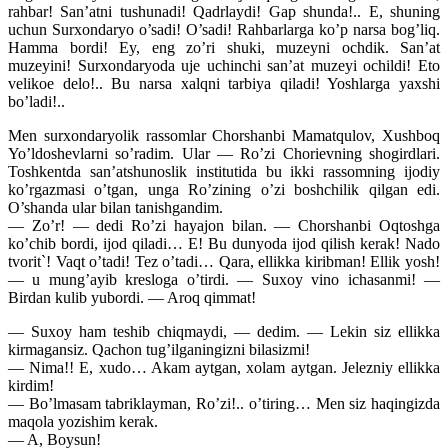
rahbar! San’atni tushunadi! Qadrlaydi! Gap shunda!.. E, shuning
uchun Surxondaryo o’sadi! O’sadi! Rahbarlarga ko’p narsa bog’liq.
Hamma bordi! Ey, eng zo’ri shuki, muzeyni ochdik. San’at
muzeyini! Surxondaryoda uje uchinchi san’at muzeyi ochildi! Eto
velikoe delo!.. Bu narsa xalqni tarbiya qiladi! Yoshlarga yaxshi
bo’ladi!..
Men surxondaryolik rassomlar Chorshanbi Mamatqulov, Xushboq
Yo’ldoshevlarni so’radim. Ular — Ro’zi Chorievning shogirdlari.
Toshkentda san’atshunoslik institutida bu ikki rassomning ijodiy
ko’rgazmasi o’tgan, unga Ro’zining o’zi boshchilik qilgan edi.
O’shanda ular bilan tanishgandim.
— Zo’r! — dedi Ro’zi hayajon bilan. — Chorshanbi Oqtoshga
ko’chib bordi, ijod qiladi… E! Bu dunyoda ijod qilish kerak! Nado
tvorit`! Vaqt o’tadi! Tez o’tadi… Qara, ellikka kiribman! Ellik yosh!
— u mung’ayib kresloga o’tirdi. — Suxoy vino ichasanmi! —
Birdan kulib yubordi. — Aroq qimmat!
— Suxoy ham teshib chiqmaydi, — dedim. — Lekin siz ellikka
kirmagansiz. Qachon tug’ilganingizni bilasizmi!
— Nima!! E, xudo… Akam aytgan, xolam aytgan. Jelezniy ellikka
kirdim!
— Bo’lmasam tabriklayman, Ro’zi!.. o’tiring… Men siz haqingizda
maqola yozishim kerak.
— A, Boysun!