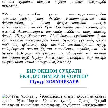
санъат муҳибига тақцим этувчи чинакам назаркарда
шахслар!..
“Уни суйганимдан, унинг хатти-ҳаракатларидан
завқланганимдан, унинг филдек меҳнаткашлигига тан
берганимдан, у билан фахрланганимдан шавқим
кепкетаверади», — дея Рўзи Чориевнинг ҳам инсоний, ҳам
ижодий фазилатларига ниҳоятда содда ва аниқ тавсиф
беради Шукур Холмирзаев. Адиб дилкаш суҳбатдоши билан
кўп ижодий издиҳомларда бирга бўлгани, руҳияти, феълу
табиати, қўйингки, бор инсоний хислатларидан чуқур
хабардорлиги эссени ўқиган китобхонга шундоққина аён
бўлади (Шоҳруҳ Абдурасуловнинг «Сийрат ва қисмат
битиклари ёхуд Шукур Холмирзаев эсселарига бир назар»
мақоласидан. «Ёшлик» журнали, 2015/06).
БИР ОҚШОМ СУҲБАТИ
ЁКИ ДЎСТИМ РЎЗИ ЧОРИЕВ*
Шукур ХОЛМИРЗАЕВ
Рўзи Чориев… Ўзбекистонда хизмат кўрсатган санъат
арбоби Рўзи Чориев 50 ёшга тўлибди. Одатда, бундай
саналарни нишонлаш пайтларида ёр-дўстлар «айбдор»нинг