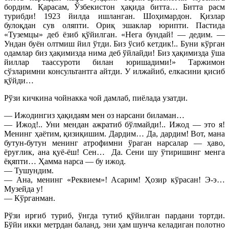
бордим. Қарасам, Ўзбекистон ҳақида битта… Битта расм
турибди! 1923 йилда ишланган. Шоҳимардон. Қизлар
булоқдан сув оляпти. Ориқ эшаклар юрипти. Пастида
«Туземцы» деб ёзиб қўйилган. «Нега бундай! — дедим. —
Ундан буён олтмиш йил ўтди. Биз ўсиб кетдик!.. Буни кўрган
одамлар биз ҳақимизда нима деб ўйлайди! Биз ҳақимизда ўша
йиллар таассуроти билан юришадими!» Таржимон
сўзларимни консультантга айтди. У илжайиб, елкасини қисиб
қўйди…
Рўзи кичкина чойнакка чой дамлаб, пиёлада узатди.
— Ижодингиз ҳақидаям мен оз нарсани биламан…
— Ижод!.. Уни мендан ажратиб бўлмайди!.. Ижод — это я!
Менинг ҳаётим, қизиқишим. Дардим… Да, дардим! Вот, мана
бутун-бутун менинг атрофимни ўраган нарсалар — ҳаво,
ёруғлик, ана қуё-ёш! Сен… Да. Сени шу ўтиришинг менга
ёқяпти… Ҳамма нарса — бу ижод.
— Тушундим.
— Ана, менинг «Реквием»! Асарим! Ҳозир кўрасан! Э-э…
Музейда у!
— Кўрганман.
Рўзи ирғиб туриб, ўнгда тутиб қўйилган пардани тортди.
Бўйи икки метрдан баланд, эни ҳам шунча келадиган полотно