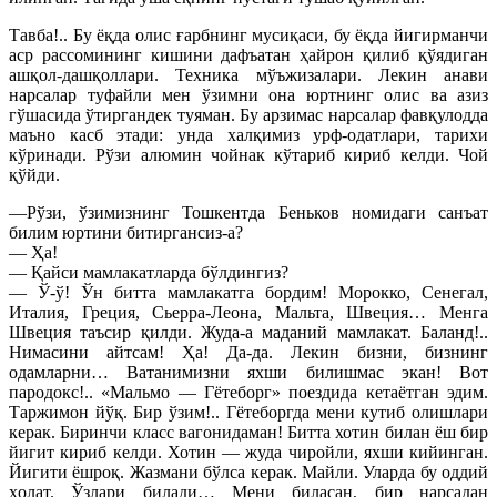
Тавба!.. Бу ёқда олис ғарбнинг мусиқаси, бу ёқда йигирманчи
аср рассомининг кишини дафъатан ҳайрон қилиб қўядиган
ашқол-дашқоллари. Техника мўъжизалари. Лекин анави
нарсалар туфайли мен ўзимни она юртнинг олис ва азиз
гўшасида ўтиргандек туяман. Бу арзимас нарсалар фавқулодда
маъно касб этади: унда халқимиз урф-одатлари, тарихи
кўринади. Рўзи алюмин чойнак кўтариб кириб келди. Чой
қўйди.
—Рўзи, ўзимизнинг Тошкентда Беньков номидаги санъат
билим юртини битиргансиз-а?
— Ҳа!
— Қайси мамлакатларда бўлдингиз?
— Ў-ў! Ўн битта мамлакатга бордим! Морокко, Сенегал,
Италия, Греция, Сьерра-Леона, Мальта, Швеция… Менга
Швеция таъсир қилди. Жуда-а маданий мамлакат. Баланд!..
Нимасини айтсам! Ҳа! Да-да. Лекин бизни, бизнинг
одамларни… Ватанимизни яхши билишмас экан! Вот
пародокс!.. «Мальмо — Гётеборг» поездида кетаётган эдим.
Таржимон йўқ. Бир ўзим!.. Гётеборгда мени кутиб олишлари
керак. Биринчи класс вагонидаман! Битта хотин билан ёш бир
йигит кириб келди. Хотин — жуда чиройли, яхши кийинган.
Йигити ёшроқ. Жазмани бўлса керак. Майли. Уларда бу оддий
ҳолат. Ўзлари билади… Мени биласан, бир нарсадан