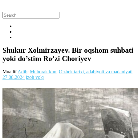
Shukur Xolmirzayev. Bir oqshom suhbati
yoki do’stim Ro’zi Choriyev
Muallif
Adib
:
Muborak kun
,
O'zbek tarixi, adabiyoti va madaniyati
27.08.2024
izoh yo'q