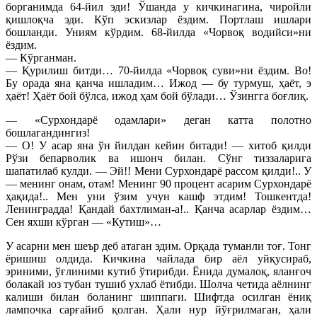
борганимда 64-йил эди! Ўшанда у кичкинагина, чиройли
қишлоқча эди. Кўп эскизлар ёздим. Портлаш ишлари
бошланди. Униям кўрдим. 68-йилда «Чорвоқ водийси»ни
ёздим.
— Кўрганман.
— Қурилиш битди… 70-йилда «Чорвоқ суви»ни ёздим. Во!
Бу орада яна қанча ишладим… Ижод — бу турмуш, ҳаёт, э
ҳаёт! Ҳаёт бой бўлса, ижод ҳам бой бўлади… Ўзингга боғлиқ.
— «Сурхондарё одамлари» деган катта полотно
бошлагандингиз!
— О! У асар яна ўн йилдан кейин битади! — хитоб қилди
Рўзи бепарволик ва ишонч билан. Сўнг тиззаларига
шапатилаб кулди. — Эй!! Мени Сурхондарё рассом қилди!.. У
— менинг онам, отам! Менинг 90 процент асарим Сурхондарё
ҳақида!.. Мен уни ўзим учун кашф этдим! Тошкентда!
Ленинградда! Қандай бахтлиман-а!.. Қанча асарлар ёздим…
Сен яхши кўрган — «Кутиш»…
У асарни мен шеър деб атаган эдим. Орқада туманли тоғ. Тонг
ёришиш олдида. Кичкина чайлада бир аёл уйқусираб,
эриними, ўғлиними кутиб ўтирибди. Ёнида думалоқ, яланғоч
болакай юз тубан тушиб ухлаб ётибди. Шолча четида аёлнинг
калиши билан боланинг шиппаги. Шифтда осилган ёниқ
лампочка сарғайиб қолган. Ҳали нур йўғрилмаган, ҳали