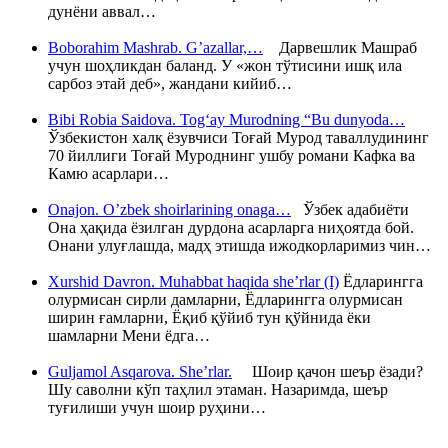
дунёни аввал…
Boborahim Mashrab. G’azallar,…
Дарвешлик Машраб
учун шоҳликдан баланд. У «жон тўтисини ишқ ила
сарбоз этай деб», жандани кийиб…
Bibi Robia Saidova. Tog‘ay Murodning “Bu dunyoda…
Ўзбекистон халқ ёзувчиси Тоғай Мурод таваллудининг
70 йиллиги Тоғай Муроднинг ушбу романи Кафка ва
Камю асарлари…
Onajon. O’zbek shoirlarining onaga…
Ўзбек адабиёти
Она ҳақида ёзилган дурдона асарларга ниҳоятда бой.
Онани улуғлашда, мадҳ этишда ижодкорларимиз чин…
Xurshid Davron. Muhabbat haqida she’rlar (I)
Ёдларингга
олурмисан сирли дамларни, Ёдларингга олурмисан
ширин ғамларни, Ёқиб қўйиб тун қўйнида ёки
шамларни Мени ёдга…
Guljamol Asqarova. She’rlar.
Шоир қачон шеър ёзади?
Шу саволни кўп таҳлил этаман. Назаримда, шеър
туғилиши учун шоир руҳини…