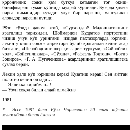
қоронғилик сояси ҳам буткул кетмаган тоғ оқиш-
бинафшаранг туман қўйнида мудраб кўринади. Бу ерда ҳамма
нарса ниманидир кутади: улуғ бир нарсани, мангуликка
алоқадор нарсани кутади.
Рўзи сўзида давом этиб, «Сурхондарё Мадоннаси»нинг
яратилиш тарихидан, Шоймардон Қудратов портретини
чизиш учун кўп урингани, изидан пахтазорларда юргани,
лекин у киши совхоз директори бўлиб қолгандан кейин асар
битгани, «Шерободнинг шер қизлари» туркуми, «Сайроблик
чол», «Бойсунликлар», «Сўзана», «Рафаэль Тоқтош», «Ботир
Зокиров», «Г. А. Пугаченкова» асарларининг яратилишигача
сўзлаб берди.
Лекин ҳали кўп юришим керак! Кузатиш керак! Сен айтган
полотно кейин битади…
— Элликка кирибман-а!
— Узун соқол билан алдай олмайсиз.
1981
*
Эссе 1981 йили Рўзи Чориевнинг 50 ёшга тўлиши
муносабати билан ёзилган