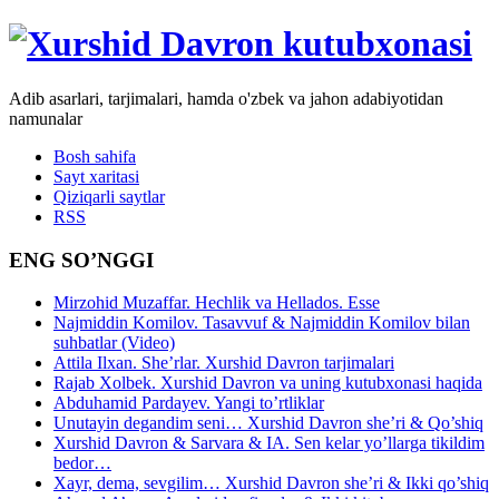
Adib asarlari, tarjimalari, hamda o'zbek va jahon adabiyotidan
namunalar
Bosh sahifa
Sayt xaritasi
Qiziqarli saytlar
RSS
ENG SO’NGGI
Mirzohid Muzaffar. Hechlik va Hellados. Esse
Najmiddin Komilov. Tasavvuf & Najmiddin Komilov bilan
suhbatlar (Video)
Attila Ilxan. She’rlar. Xurshid Davron tarjimalari
Rajab Xolbek. Xurshid Davron va uning kutubxonasi haqida
Abduhamid Pardayev. Yangi to’rtliklar
Unutayin degandim seni… Xurshid Davron she’ri & Qo’shiq
Xurshid Davron & Sarvara & IA. Sen kelar yo’llarga tikildim
bedor…
Xayr, dema, sevgilim… Xurshid Davron she’ri & Ikki qo’shiq