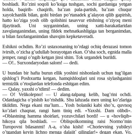
boshladi. Ro’zini soqoli ko’ksiga tushgan, sochi gardaniga yetgan
holda, baqirib- chaqirib, ba’zan pala-partish, ba’zan chuqur
xayolchanlik bilan, gohi birdan po’rtanadek g’alayon qilib gapirish,
hatto ko’ziga yosh olib qolishini tasavvur etishning o’ziyoq meni
iljaytiradi. Uni suyganimdan, uning xatti-harakatlaridan
zavqlanganimdan, uning fildek mehnatkashligiga tan berganimdan,
u bilan faxrlanganimdan shavqim kepketaveradi.
Eshikni ochdim. Ro’zi ustaxonaning to’rdagi ochiq derazasi tomon
ivirsib, o’zicha g’udullab borayotgan ekan. O’sha soch, egnida malla
jemper, rangi o’ngib ketgan jinsi shim. Tok urgandek burildi.
— O!.. Surxondaryodan salom! — dedi.
U bundan bir hafta burun ellik yoshini nishonlash uchun tug’ilgan
qishlog’i Poshxurtta ketgan, hamqishloqlari uni rosa siylashganini
termizlik o’rtoqlardan telefonda eshitgan edim.
— Qalay, yaxshi o’tdimi! — dedim.
— O! Velikolepno! — U alang-talpang kelib, bag’rini ochdi.
Odatdagicha o’pishib ko’rishdik. Shu lahzada men uning ko’zlariga
tikildim. Nega ekani ma’lum… Yosh bolaniki kabi sho’x, quvnoq
ko’zlari chaqnar, rangi ham tiniq edi. «Yaxshi. Dam olibdi».
«Oblastning hamma shoirlari, yozuvchilari bordi! — u «hovliqib»
hikoya qila boshladi. — Oblispolkomning raisi Normo’min
Turopovni bilasanmi! A-a, o’sha kishi! «Chorievning yubileyi
o’tgandan keyin lichno menga dalajit` qilinglar!» degan ekan. Vo,