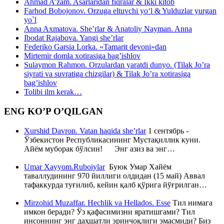
Ahmad A’zam. Asarlaridan fiqralar & Ikki kitob
Farhod Bobojonov. Orzuga eltuvchi yo‘l & Yulduzlar yurgan
yo`l
Anna Axmatova. She’rlar & Anatoliy Nayman. Anna
Ibodat Rajabova. Yangi she’rlar
Federiko Garsia Lorka. «Tamarit devoni»dan
Mirtemir domla xotirasiga bag’ishlov
Sulaymon Rahmon. Orzulardan yaratdi dunyo. (Tilak Jo’ra
siyrati va suvratiga chizgilar) & Tilak Jo’ra xotirasiga
bag’ishlov
Tolibi ilm kerak…
ENG KO’P O’QILGAN
Xurshid Davron. Vatan haqida she’rlar
1 сентябрь -
Ўзбекистон Республикасининг Мустақиллик куни.
Айём муборак бўлсин! Энг азиз ва энг…
Umar Xayyom.Ruboiylar
Буюк Умар Хайём
таваллудининг 970 йиллиги олдидан (15 май) Аввал
тафаккурда туғилиб, кейин қалб қўрига йўғрилган…
Mirzohid Muzaffar. Hechlik va Hellados. Esse
Тил нимага
имкон беради? Ўз қафасимизни яратишгами? Тил
инсоннинг энг даҳшатли эринчоқлиги эмасмиди? Биз