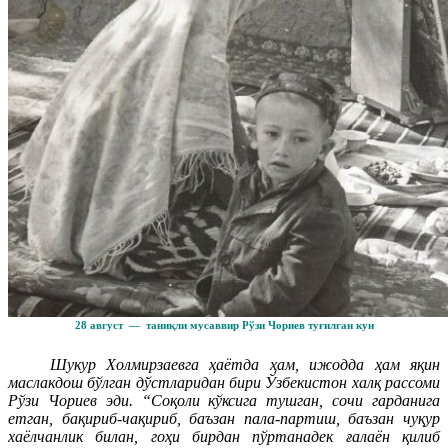
28 август — таниқли мусаввир Рўзи Чориев туғилган кун
Шукур Холмирзаевга ҳаётда ҳам, ижодда ҳам яқин
маслакдош бўлган дўстларидан бири Ўзбекистон халқ рассоми
Рўзи Чориев эди. “Соқоли кўксига тушган, сочи гарданига
етган, бақириб-чақириб, баъзан пала-партиш, баъзан чуқур
хаёлчанлик билан, гоҳи бирдан пўртанадек ғалаён қилиб