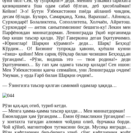
буни бил! Сев, бу тупроқни!» деди. Менинг ўлкамиз тарихига
қизиқишимга ўша одам сабаб бўлган, деб ҳисоблайман!
Кейин! Э-э! Бутун Ўзбекистонни пиёда айланиб чикдим,
десам бўлади. Бухоро, Самарқанд, Хива, Варахша!.. Айниқса,
Сурхондарё! Болаликтепа, Сополлитепа, Холчаён, Айритош.
Сурхондарё — антик санъатимизнинг бешиги-ку! Лекин мен
Парфёновдан миннатдорман. Ленинградда ўқиб юрганимда
бир киши таъсир қилди. Зўр! Гаверкина деган ўқитувчимиз.
«Юринглар! Шарқни кўрамиз!» деди… Шарқ! Беҳзод!
Кўрдим… О! Бизнинг тупрокда ҳавони, қуёшли кунни
«ёзиш» қийин! Мен сариқ бўёқлар билан чизишни Беҳзодд,ан
ўргандим!.. «Рўзи, видишь это — твоя родина!» деди
ўқитувчимиз… Бу гап ҳам одамга таъсир қилади! Сен ишон:
Мен Ўзбекистонни қанча севмайин, уни Ленинградда очдим!
Умуман, у ерда Ғарб билан Шарқни очдим!..
— Ўзингизга таъсир қилган самимий одамлар ҳақида…
Рўзи қаҳ-қаҳ отиб, туриб кетди.
— Менга ҳамма-ҳамма таъсир қилди… Мен миннатдорман!
Ёмонлардан ҳам ўргандим… Ёмон бўлмасликни ўргандим! —
у хонтахта тагидан алюмин чойдиш олиб, бурчакка борди.
Чой қўйиб, магнитофон тугмасини босди. Мусиқа янгради…
Рўзи кафтларини бир-бирига уриб, сўнг кафтларини жуфт