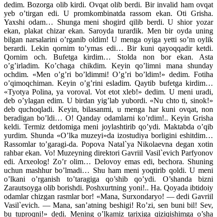
dedim. Bozorga olib kirdi. Ovqat olib berdi. Bir invalid ham ovqat
yeb o’tirgan edi. U promkombinatda rassom ekan. Oti Grisha.
Yaxshi odam… Shunga meni shogird qilib berdi. U shior yozar
ekan, plakat chizar ekan. Saroyda turardik. Men bir oyda uning
bilgan narsalarini o’rganib oldim! U menga oyiga yetti so’m oylik
berardi. Lekin qornim to’ymas edi… Bir kuni qayoqqadir ketdi.
Qornim och. Bufetga kirdim… Stolda non bor ekan. Asta
o’g’irladim. Ko’chaga chikdim. Keyin qo’limni mana shunday
ochdim. «Men o’g’ri bo’ldimmi! O’g’ri bo’ldim!» dedim. Fotiha
o’qimoqchiman. Keyin o’g’rini esladim. Qaytib bufetga kirdim…
«Tyotya Polina, ya voroval. Vot etot xleb!» dedim. U meni uradi,
deb o’ylagan edim. U birdan yig’lab yubordi. «Nu chto ti, sinok!»
deb quchoqladi. Keyin, bilasanmi, u menga har kuni ovqat, non
beradigan bo’ldi… O! Qanday odamlarni ko’rdim!.. Keyin Grisha
keldi. Termiz detdomiga meni joylashtirib qo’ydi. Maktabda o’qib
yurdim. Shunda «O’lka muzeyi»da izostudiya borligini eshitdim…
Rassomlar to’garagi-da. Popova Natal`ya Nikolaevna degan xotin
rahbar ekan. Vo! Muzeyning direktori Gavriil Vasil`evich Parfyonov
edi. Arxeolog! Zo’r olim… Delovoy emas edi, bechora. Shuning
uchun mashhur bo’lmadi… Shu ham meni yoqtirib qoldi. U meni
o’lkani o’rganish to’taragiga qo’shib qo’ydi. O’shanda bizni
Zarautsoyga olib borishdi. Poshxurtning yoni!.. Ha. Qoyada ibtidoiy
odamlar chizgan rasmlar bor! «Mana, Surxondaryo! — dedi Gavriil
Vasil`evich. — Mana, san’atning beshigi! Ro’zi, sen buni bil! Sev,
bu tuproqni!» dedi. Mening o’lkamiz tarixiga qiziqishimga o’sha