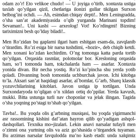
odam zo’r! Eto velikoe chudo! — U joyiga o’tirib, xontaxta ustiga
taxlab qo’yilgan qizil, chetlariga ilonizi gullar tikilgan Surxon
belbog’ini ochdi. — Ah, esimdan chiqay depti!.. Men Leningradda,
o’sha san’at akademiyasida o’qib yurganda Marinani topdim!
Sevaman!.. Uni kasbi — arxeolog! Vot! Ko’rdingmi! Bizning
tariximizni besh qo’lday biladi!..
Men Ro’zidan bu gaplarni ilgari ham eshitgan esam-da, zavqlanib
o’tirardim. Ro’zi esiga bir narsa tushdimi, «hozir», deb chiqib ketdi.
Men xonani ko’zdan kechirdim. O’ng tomonga katta parda tortib
qo’yilgan. Orqasida rasmlar, polotnolar bor. Kresloning orqasida
ham, so’l tomonda ham, tokchalarda ham — asarlar. Xontaxta
yonida divan. Bir necha yostiq. Ro’zi ko’pincha shu yerda yotib
qoladi.
Divanning bosh tomonida uchburchak javon. Ichi kitobga
to’la. Aksari san’at haqidagi asarlar, al`bomlar, G’arb, Sharq klassik
yozuvchilarining kitoblari. Javon ustiga ip tortilgan. Unda
Surxondaryoda to’qilgan o’n xildan ortiq do’ppilar. Yerda kavush,
mukki. Bitta ustunga turli nav choponlar va jelak ilingan. Tagida
o’sha yoqning po’stagi to’shab qo’yilgan.
Tavba!.. Bu yoqda olis g’arbning musiqasi, bu yoqda yigirmanchi
asr rassomining kishini daf’atan hayron qilib qo’yadigan ashqol-
dashqollari. Texnika mo»jizalari. Lekin anavi narsalar tufayli men
o’zimni ona yurtning olis va aziz go’shasida o’tirgandek tuyaman.
Bu arzimas narsalar favqulodda ma’no kasb etadi: unda xalqimiz