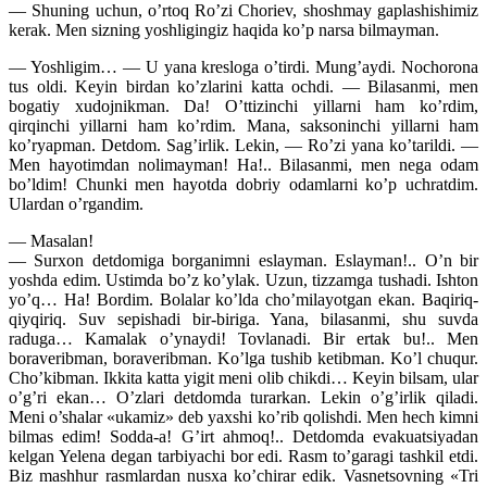
— Shuning uchun, o’rtoq Ro’zi Choriev, shoshmay gaplashishimiz
kerak. Men sizning yoshligingiz haqida ko’p narsa bilmayman.
— Yoshligim… — U yana kresloga o’tirdi. Mung’aydi. Nochorona
tus oldi. Keyin birdan ko’zlarini katta ochdi. — Bilasanmi, men
bogatiy xudojnikman. Da! O’ttizinchi yillarni ham ko’rdim,
qirqinchi yillarni ham ko’rdim. Mana, saksoninchi yillarni ham
ko’ryapman. Detdom. Sag’irlik. Lekin, — Ro’zi yana ko’tarildi. —
Men hayotimdan nolimayman! Ha!.. Bilasanmi, men nega odam
bo’ldim! Chunki men hayotda dobriy odamlarni ko’p uchratdim.
Ulardan o’rgandim.
— Masalan!
— Surxon detdomiga borganimni eslayman. Eslayman!.. O’n bir
yoshda edim. Ustimda bo’z ko’ylak. Uzun, tizzamga tushadi. Ishton
yo’q… Ha! Bordim. Bolalar ko’lda cho’milayotgan ekan. Baqiriq-
qiyqiriq. Suv sepishadi bir-biriga. Yana, bilasanmi, shu suvda
raduga… Kamalak o’ynaydi! Tovlanadi. Bir ertak bu!.. Men
boraveribman, boraveribman. Ko’lga tushib ketibman. Ko’l chuqur.
Cho’kibman. Ikkita katta yigit meni olib chikdi… Keyin bilsam, ular
o’g’ri ekan… O’zlari detdomda turarkan. Lekin o’g’irlik qiladi.
Meni o’shalar «ukamiz» deb yaxshi ko’rib qolishdi. Men hech kimni
bilmas edim! Sodda-a! G’irt ahmoq!.. Detdomda evakuatsiyadan
kelgan Yelena degan tarbiyachi bor edi. Rasm to’garagi tashkil etdi.
Biz mashhur rasmlardan nusxa ko’chirar edik. Vasnetsovning «Tri