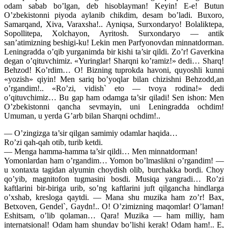
odam sabab bo’lgan, deb hisoblayman! Keyin! E-e! Butun
O’zbekistonni piyoda aylanib chikdim, desam bo’ladi. Buxoro,
Samarqand, Xiva, Varaxsha!.. Ayniqsa, Surxondaryo! Bolaliktepa,
Sopollitepa, Xolchayon, Ayritosh. Surxondaryo — antik
san’atimizning beshigi-ku! Lekin men Parfyonovdan minnatdorman.
Leningradda o’qib yurganimda bir kishi ta’sir qildi. Zo’r! Gaverkina
degan o’qituvchimiz. «Yuringlar! Sharqni ko’ramiz!» dedi… Sharq!
Behzod! Ko’rdim… O! Bizning tuprokda havoni, quyoshli kunni
«yozish» qiyin! Men sariq bo’yoqlar bilan chizishni Behzodd,an
o’rgandim!.. «Ro’zi, vidish` eto — tvoya rodina!» dedi
o’qituvchimiz… Bu gap ham odamga ta’sir qiladi! Sen ishon: Men
O’zbekistonni qancha sevmayin, uni Leningradda ochdim!
Umuman, u yerda G’arb bilan Sharqni ochdim!..
— O’zingizga ta’sir qilgan samimiy odamlar haqida…
Ro’zi qah-qah otib, turib ketdi.
— Menga hamma-hamma ta’sir qildi… Men minnatdorman!
Yomonlardan ham o’rgandim… Yomon bo’lmaslikni o’rgandim! —
u xontaxta tagidan alyumin choydish olib, burchakka bordi. Choy
qo’yib, magnitofon tugmasini bosdi. Musiqa yangradi… Ro’zi
kaftlarini bir-biriga urib, so’ng kaftlarini juft qilgancha hindlarga
o’xshab, kresloga qaytdi. — Mana shu muzika ham zo’r! Bax,
Betxoven, Gendel`, Gaydn!.. O! O’zimizning maqomlar! O’laman!
Eshitsam, o’lib qolaman… Qara! Muzika — ham milliy, ham
internatsional! Odam ham shunday bo’lishi kerak! Odam ham!.. E,