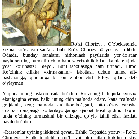
Ro’zi Choriev… O’zbekistonda
xizmat ko’rsatgan san’at arbobi Ro’zi Choriev 50 yoshga to’libdi.
Odatda, bunday sanalarni nishonlash paytlarida yor-do’stlar
«aybdor»ning hurmati uchun ham xayrixohlik bilan, kamida: «juda
yosh ko’rinasiz!» deydi. Buni isbotlashga ham urinadi. Biroq
Ro’zining ellikka «kirmaganini» isbotlash uchun uning aft-
basharasiga, qiliqlariga bir on e’tibor etish kifoya qiladi, deb
o’ylayman.
Yaqinda uning ustaxonasida bo’ldim. Ro’zining hali juda «yosh»
ekanigagina emas, balki uning chin ma’noda odam, katta ma’noda
grajdanin, keng ma’noda san’atkor bo’lgani, hatto o’ziga yarasha
«ustoz» darajasiga ko’tarilayotganiga qanoat hosil qildim. Tag’in
unda o’zining turmushini bir chiziqqa qo’yib tahlil etish fazilati
paydo bo’libdi.
«Rassomlar uyining ikkinchi qavati. Eshik. Tepasida yozuv: «Ro’zi
Choriev». Eshik tutqichiga qo’l uzatishim bilan kulgim qistay