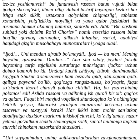
tez-tez yoshlanuvchi” bu jununvash rassom butun vujudi bilan
ijodga sho’ng’ishi, ilhom otlig’ duldul tashrif buyurgan kezlari har
ishga etak silkib, ustaxona qo’ynidan chiqmasligi, tabiatan
xonanishin, yolg’izlikka moyilligi va yana qator fazilatlari ila
rosmana Shukur akaning hamrozi, sirdoshi edi. Adib “Bir oqshom
suhbati yoki do’stim Ro’zi Choriev” nomli essesida rassom bilan
bog’liq quvnoq gurunglar, dilkash lahzalar, san’at, adabiyot
haqidagi qizg’in musohabayu munozaralarni yodga oladi.
“Ijod!… Uni mendan ajratib bo’lmaydi!.. Ijod — bu men! Mening
hayotim, qiziqishim. Dardim…” Ana shu oddiy, jaydari falsafa
hayotning turfa tajallisini suratlarga muhrlagan ijodkor uchun
doimo hamroh bo’ldi. Undagi kuchli ishtiyoq, iztirob, dardmandlik
kayfiyati Shukur Xolmirzaevni ham bezovta qildi, alal-oqibat qalb-
qalbga payvand bo’lib, qog’ozga rangsiz-tussiz, bo’yoqsiz, faqat
so’zlardan iborat chiroyli polotno chizildi. Ha, bu yozuvchining
polotnosi edi! Aslida rassom va adibning ish quroli bir xil: qog’oz
va qalam. Faqat biri mavjud voqelikni shundoqqina ko’z oldingizga
keltirib qo’ysa, ikkinchisi yaratgan manzarani ko’rmoq uchun
tasavvur va taxayyul kerak! Har ikkisi ham mohir san’atkor,
abadiyatga daxldor asarlarni inkishof etuvchi, ko’z ilg’amas, nazar
yetmas go’zallikni shaklu shamoyilga solib, san’at muhibiga taqtsim
etuvchi chinakam nazarkarda shaxslar!..
“Uni suyganimdan, uning xatti-harakatlaridan zavqlanganimdan,