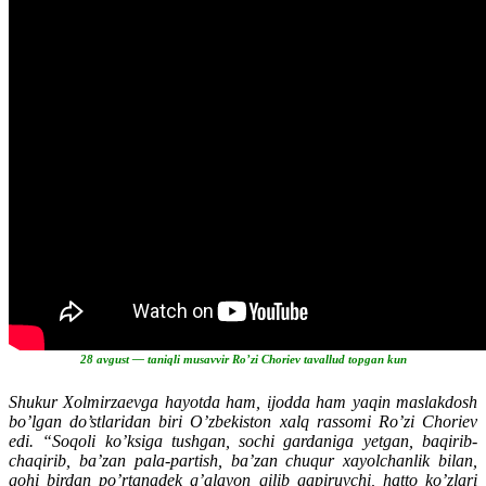
28 avgust — taniqli musavvir Ro’zi Choriev tavallud topgan kun
Shukur Xolmirzaevga hayotda ham, ijodda ham yaqin maslakdosh
bo’lgan do’stlaridan biri O’zbekiston xalq rassomi Ro’zi Choriev
edi. “Soqoli ko’ksiga tushgan, sochi gardaniga yetgan, baqirib-
chaqirib, ba’zan pala-partish, ba’zan chuqur xayolchanlik bilan,
gohi birdan po’rtanadek g’alayon qilib gapiruvchi, hatto ko’zlari