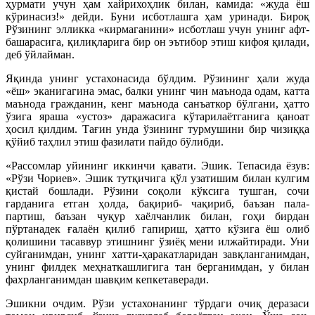
ҳурмати учун ҳам хайрихоҳлик билан, камида: «жуда ёш
кўринасиз!» дейди. Буни исботлашга ҳам уринади. Бироқ
Рўзининг элликка «кирмаганини» исботлаш учун унинг афт-
башарасига, қилиқларига бир он эътибор этиш кифоя қилади,
деб ўйлайман.
Яқинда унинг устахонасида бўлдим. Рўзининг ҳали жуда
«ёш» эканигагина эмас, балки унинг чин маънода одам, катта
маънода гражданин, кенг маънода санъаткор бўлгани, ҳатто
ўзига яраша «устоз» даражасига кўтарилаётганига қаноат
ҳосил қилдим. Тағин унда ўзининг турмушини бир чизиққа
қўйиб таҳлил этиш фазилати пайдо бўлибди.
«Рассомлар уйининг иккинчи қавати. Эшик. Тепасида ёзув:
«Рўзи Чориев». Эшик тутқичига қўл узатишим билан кулгим
қистай бошлади. Рўзини соқоли кўксига тушган, сочи
гарданига етган ҳолда, бақириб- чақириб, баъзан пала-
партиш, баъзан чуқур хаёлчанлик билан, гоҳи бирдан
пўртанадек ғалаён қилиб гапириш, ҳатто кўзига ёш олиб
қолишини тасаввур этишнинг ўзиёқ мени илжайтиради. Уни
суйганимдан, унинг хатти-ҳаракатларидан завқланганимдан,
унинг филдек меҳнаткашлигига тан берганимдан, у билан
фахрланганимдан шавқим кепкетаверади.
Эшикни очдим. Рўзи устахонанинг тўрдаги очиқ деразаси