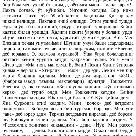
бир бола мен ухлаб ётганимда, оёғимга мана… мана, шрам!..
Пахта боғлаб, ўт қўйибди. Уйғониб кетдим. Бир нима
сасияпти. Пахта чўғ бўлиб кетган. Бақирдим. Қизлар ҳам
чиқиб келишди. Пахтани ечиб олишди. Этим узилиб тушди.
Эртаси ўша болани топиб, чуқурга итариб туширишди. Кейин
калтак билан уришди. Ҳалиги иккита ўғриям у болани урди.
«Рўзи рассомга ким тегса, кўрсатиб қўямиз!» деди. Во!.. Мен
Еленани ҳечам унутмайман! Шунинг учун баъзи асарларимда
чиройли, самимий рус аёлини тасвирласам, номини «Елена»,
деб юраман. Э, одамзод мураккаб!.. Ўша ўғри болаларнинг
биттаси кейин урушга кетди. Қаҳрамон бўлди. Ўша менга
айтар эди: «Ма, нон, ма, олма. Е, буни! Лекин ўзинг ўғирлик
қилма!» дер эди. «Ўғирлик — ёмон», дер эди. Лекин мен бир
марта ўғирлик қилдим. Мени детдом директори ФЗОга
(Фабрика-завод таълим мактаблари) жўнатди Тошкентга.
Еленага қулоқ солмади. «Биз шунча кишини жўнатишимиз
керак», деб туриб олди. Мен Тошкентга кетдим. Кейин
Тошкентдан қочдим. Юк поезди билан. О! Кўп қийналдим…
Яна Сурхонга етиб келдим. Мени «қочоқ» деб детдомга
олишмади… Бобоқул деган бир туркман бор эди. Мен уни
«ака» деб юрар эдим. Термиз детдомига кираман, деб борсам,
шу Бобоқулни кўриб қолдим. Унга бор нарсани айтдим. У:
«Рассомлик эсингдан чиқмадими!» деди. «Йўқ! Мен рассом
бўламан», — дедим. Бозорга олиб кирди. Овқат олиб берди.
Бир инвалид ҳам овқат еб ўтирган эди. У промкомбинатда