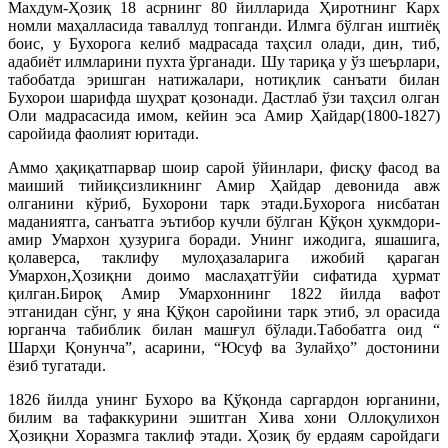
Махдум-Ҳозиқ 18 асрнинг 80 йилларида Ҳиротнинг Карх
номли маҳалласида таваллуд топганди. Илмга бўлган иштиёқ
боис, у Бухорога келиб мадрасада таҳсил олади, дин, тиб,
адабиёт илмларини пухта ўрганади. Шу тариқа у ўз шеърлари,
табобатда эришган натижалари, нотиқлик санъати билан
Бухорои шарифда шуҳрат қозонади. Дастлаб ўзи таҳсил олган
Оли мадрасасида имом, кейин эса Амир Ҳайдар(1800-1827)
саройида фаолият юритади.
Аммо ҳақиқатпарвар шоир сарой ўйинлари, фисқу фасод ва
маиший тийиқсизликнинг Амир Ҳайдар девонида авж
олганини кўриб, Бухорони тарк этади.Бухорога нисбатан
маданиятга, санъатга эътибор кучли бўлган Қўқон ҳукмдори-
амир Умархон ҳузурига боради. Унинг ижодига, яшашига,
қолаверса, таклифу мулоҳазаларига ижобий қараган
Умархон,Ҳозиқни доимо маслаҳатгўйи сифатида ҳурмат
қилган.Бироқ Амир Умархоннинг 1822 йилда вафот
этганидан сўнг, у яна Қўқон саройини тарк этиб, эл орасида
юрганча табиблик билан машғул бўлади.Табобатга оид “
Шарҳи Қонунча”, асарини, “Юсуф ва Зулайҳо” достонини
ёзиб тугатади.
1826 йилда унинг Бухоро ва Қўқонда саргардон юрганини,
билим ва тафаккурини эшитган Хива хони Оллоқулихон
Ҳозиқни Хоразмга таклиф этади. Ҳозиқ бу ердаям саройдаги