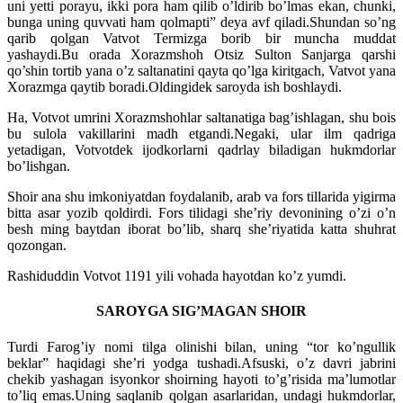
uni yetti porayu, ikki pora ham qilib o’ldirib bo’lmas ekan, chunki,
bunga uning quvvati ham qolmapti” deya avf qiladi.Shundan so’ng
qarib qolgan Vatvot Termizga borib bir muncha muddat
yashaydi.Bu orada Xorazmshoh Otsiz Sulton Sanjarga qarshi
qo’shin tortib yana o’z saltanatini qayta qo’lga kiritgach, Vatvot yana
Xorazmga qaytib boradi.Oldingidek saroyda ish boshlaydi.
Ha, Votvot umrini Xorazmshohlar saltanatiga bag’ishlagan, shu bois
bu sulola vakillarini madh etgandi.Negaki, ular ilm qadriga
yetadigan, Votvotdek ijodkorlarni qadrlay biladigan hukmdorlar
bo’lishgan.
Shoir ana shu imkoniyatdan foydalanib, arab va fors tillarida yigirma
bitta asar yozib qoldirdi. Fors tilidagi she’riy devonining o’zi o’n
besh ming baytdan iborat bo’lib, sharq she’riyatida katta shuhrat
qozongan.
Rashiduddin Votvot 1191 yili vohada hayotdan ko’z yumdi.
SAROYGA SIG’MAGAN SHOIR
Turdi Farog’iy nomi tilga olinishi bilan, uning “tor ko’ngullik
beklar” haqidagi she’ri yodga tushadi.Afsuski, o’z davri jabrini
chekib yashagan isyonkor shoirning hayoti to’g’risida ma’lumotlar
to’liq emas.Uning saqlanib qolgan asarlaridan, undagi hukmdorlar,