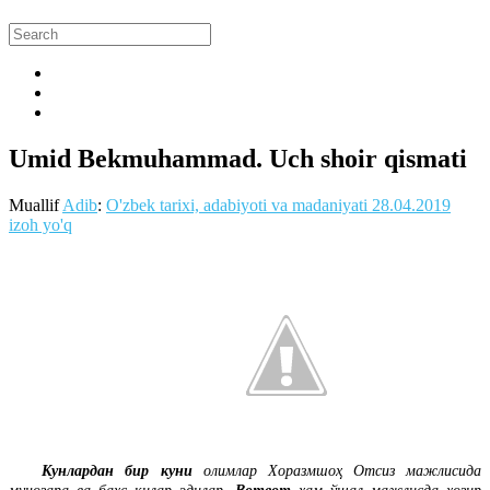
Umid Bekmuhammad. Uch shoir qismati
Muallif
Adib
:
O'zbek tarixi, adabiyoti va madaniyati
28.04.2019
izoh yo'q
Кунлардан бир куни
олимлар Хоразмшоҳ Отсиз мажлисида