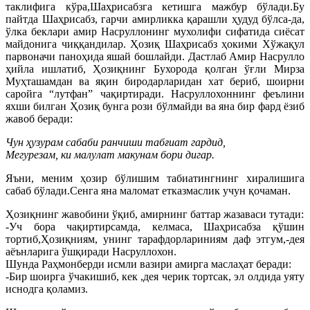
таклифига кўра,Шаҳрисабзга кетишга мажбур бўлади.Бу
пайтда Шаҳрисабз, гарчи амирликка қарашли ҳудуд бўлса-да,
ўлка беклари амир Насруллонинг мухолифи сифатида сиёсат
майдонига чиққандилар. Ҳозиқ Шаҳрисабз ҳокими Хўжақул
парвоначи паноҳида яшай бошлайди. Дастлаб Амир Насрулло
ҳийла ишлатиб, Ҳозиқнинг Бухорода қолган ўғли Мирза
Муҳташамдан ва яқин биродарларидан хат бериб, шоирни
саройга “лутфан” чақиртиради. Насруллохоннинг феълини
яхши билган Ҳозиқ бунга рози бўлмайди ва яна бир фард ёзиб
жавоб беради:
Чун ҳузурам сабаби ранчиши табғиат гардид,
Мегурезам, ки малулат макунам бори дигар.
Яъни, меним ҳозир бўлишим табиатингнинг хиралишига
сабаб бўлади.Сенга яна маломат етказмаслик учун қочаман.
Ҳозиқнинг жавобини ўқиб, амирнинг баттар жазаваси тутади:
-Уч бора чақиртирсамда, келмаса, Шаҳрисабза қўшин
тортиб,Ҳозиқниям, унинг тарафдорлариниям даф этгум,-дея
аёънларига ўшқиради Насруллохон.
Шунда Раҳмонберди исмли вазири амирга маслаҳат беради:
-Бир шоирга ўчакишиб, кек ,дея черик тортсак, эл олдида уяту
иснодга қоламиз.