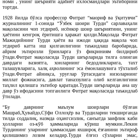
номи , унинг шеърияти адабиёт ихлосмандлари эътиборини
тортди.
1928 йилда бўлса профессор Фитрат “маориф ва ўқитувчи”
журналининг 1-сонида “Ўзбек шоири Турди” сарлаваҳали
мақоласини чоп этдириб, исёнкор шоир шеъриятини, унинг
ҳаётини кенгроқ ёритишга ҳаракат қилди.Мақолада Фитрат
Мажидийнинг Турди ҳаёти ва ижоди ҳақида мақола чоп
этдириб катта иш қилганлигини таъкидлаш баробарида,
айрим эътирозли ўринларга ўз фикриниям билдириб
ўтади.Фитрат мақоласида Турди шеърларида тилга олинган
даврдаги вазиятга, хонларнинг бедодликларига, тахт
талашувларига, халқ аҳволининг эса ёмонлашувига тўхталиб
ўтади.Фитрат айниқса, уруғлар ўртасидаги низоларнинг
миллат фожиасига, давлат таназзулига олиб келганлигини
таҳлил қилишга эътибор қаратади.Турди шеърларида ана шу
давр ўз ифодасини топганлиги Фитрат мақоласида таъкидлаб
ўтилади.
“Бу даврнинг маълум шоирлари бўлған
Машраб,Ҳувайдо,Сўфи Оллоҳёр ва Турдиларни текширганда
тилда соддалиқ, назмда оҳангсизлик, санъатда заифлик каби
ҳолларни оз-кўб ҳаммаларида кўриш мумкин.Лекин
Турдининг уларнинг ҳаммасидан яхшироқ ёзғанини эътироф
қилишимиз лозим келадир.Турди ёлғиз сўзларни эмас,