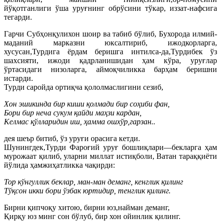
йўқотганлиги ўша уруғнинг обрўсини тўкар, иззат-нафсига
тегарди.
Гарчи Субҳонқулихон шоир ва табиб бўлиб, Бухорода илмий-
маданий марказни юксалтириб, ижодкорларга,
хусусан,Турдига ёрдам беришга интилса-да,Турдибек ўз
шахсияти, ижоди қадрланишидан ҳам кўра, уруғлар
ўртасидаги низоларга, аймоқчиликка барҳам беришни
истарди.
Турди саройда ортиқча қололмаслигини сезиб,
Хон эшикинда бир киши қолмади бир соҳиби фан,
Бори бир неча сукум қайди маҳзи кардан,
Келмас қўлларидин иш, ҳамма ошхўр,гарзан..
дея шеър битиб, ўз уруғи орасига кетди.
Шунингдек,Турди Фароғий уруғ бошлиқлари—бекларга ҳам
мурожаат қилиб, уларни миллат истиқболи, Ватан тараққиёти
йўлида ҳамжиҳатликка чақирди:
Тор кўнгуллик беклар, ман-ман деманг, кенглик қилинг
Тўқсон икки бори ўзбак юртидир, тенглик қилинг.
Бирни қипчоқу хитою, бирни юз,найман деманг,
Қирқу юз минг сон бўлуб, бир хон ойинлик қилинг.