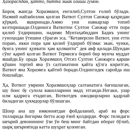
Ҳазораспдан, ҳатто, битта эшак олиши гумон.
Бироқ жангда Хоразмшоҳ енгилиб,Султон ғолиб бўлади.
Назмий найзабозлик қилган Ватвот Султон Санжар қаҳридан
қўрқиб, яширинади.Аммо уни навкарлар топиб
келтиришади.Олдинига Ватвотни Султон Санжар етти пора
қилиб ўлдиришни, надими Мунтаҳабиддин Бадиъ унинг
гуноҳидан ўтишни сўрагач эса, “Кетаверсин Ватвот, уни етти
пораю, икки пора ҳам қилиб ўлдириб бўлмас экан, чунки,
бунга унинг қуввати ҳам қолмапти” дея авф қилади.Шундан
сўнг қариб қолган Ватвот Термизга бориб бир мунча муддат
яшайди.Бу орада Хоразмшоҳ Отсиз Султон Санжарга қарши
қўшин тортиб яна ўз салтанатини қайта қўлга киритгач,
Ватвот яна Хоразмга қайтиб боради.Олдингидек саройда иш
бошлайди.
Ҳа, Вотвот умрини Хоразмшоҳлар салтанатига бағишлаган,
шу боис бу сулола вакилларини мадҳ этганди.Негаки, улар
илм қадрига етадиган, Вотвотдек ижодкорларни қадрлай
биладиган ҳукмдорлар бўлишган.
Шоир ана шу имкониятдан фойдаланиб, араб ва форс
тилларида йигирма битта асар ёзиб қолдирди. Форс тилидаги
шеърий девонининг ўзи ўн беш минг байтдан иборат бўлиб,
шарқ шеъриятида катта шуҳрат қозонган.