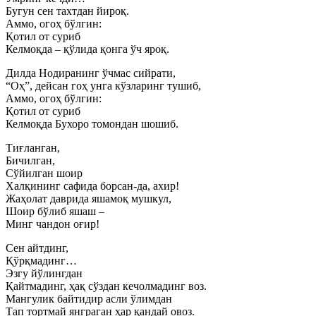
Бугун сен тахтдан йироқ.
Аммо, огоҳ бўлгин:
Қотил от суриб
Келмоқда – қўлида қонга ўч яроқ.
Дилда Нодиранинг ўчмас сийрати,
“Оҳ”, дейсан гоҳ унга кўзларинг тушиб,
Аммо, огоҳ бўлгин:
Қотил от суриб
Келмоқда Бухоро томондан шошиб.
Тиғланган,
Бичилган,
Сўйилган шоир
Халқининг сафида борсан-да, ахир!
Жаҳолат даврида яшамоқ мушкул,
Шоир бўлиб яшаш –
Минг чандон оғир!
Сен айтдинг,
Қўрқмадинг…
Эзгу йўлингдан
Қайтмадинг, ҳақ сўздан кечолмадинг воз.
Мангулик байтидир асли ўлимдан
Тап тортмай янграган ҳар қандай овоз.