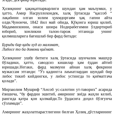
Ҳозиқнинг ҳақиқатпарварлиги шундан ҳам маълумки, у
ҳатто, Амир Насруллохондек, халқ ўртасида “қассоб “
лақабини олган золим ҳукмдоргаям ҳақ гапни айта
олди.Чунончи, 1842 йил май ойида, Қўқонга юриш қилиб,
Мадаминхонни, онаси шоира Нодирабегимни ўлдиртириб
юбориб, хонликни талон-тарож этганида унинг
қилмишларига бағишлаб бир фард битади:
Буриди бар қади худ аз маломат,
Либосе то ба домони қиёмат.
Ҳозиқнинг ушбу битиги халқ ўртасида шунчалик машҳур
бўладики, ҳатто, саводсиз кишилар ҳам ёддан айтиб
юришади.Негаки, фард мазмуни айнан халқ фикрини
мужассам этганди: “Ўз қадингга лаънатлардан шундай бир
либос тикиб кийдингки, у либос устингда то қиёматгача
қолади”.
Мирзаолим Мушриф “Ансоб ус-салотин ут-таворих” асарида
ёзишича, “бу фардни эшитиб, амирнинг зиёда жаҳли келиб,
рангида қатра қон қолмайди.То ўрдасиға доҳил бўлғунча
сўзламади”.
Амирнинг жаҳолатпарастлигини билган Ҳозиқ дўстларининг