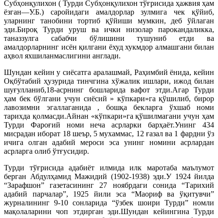
Субҳонқулихон ( Турди Субҳонқулихон тўғрисида ҳажвия ҳам
ёзган—У.Б.) саройидаги амалдорлар зулмига чек қўйиб,
уларнинг танобини тортиб қўйиши мумкин, деб ўйлаган
эди.Бироқ Турди уруш ва ички низолар парокандаликка,
таназзулга сабабчи бўлишини тушуниб етди ва
амалдорларнинг исён қилгани ёхуд хукмдор алмашгани билан
аҳвол яхшиланмаслигини англади.
Шундан кейин у сиёсатга аралашмай, Раҳимбий ёнида, кейин
Оқбўтабий ҳузурида тинчгина хўжалик ишлари, ижод билан
шуғулланиб,18-асрнинг бошларида вафот этди.Агар Турди
ҳам бек бўлгани учун сиёсий » кўпкари»га қўшилиб, бирор
лавозимни эгаллаганида , бошқа бекларга ўхшаб номи
тарихда қолмасди.Айнан «кўпкари»га қўшилмагани учун ҳам
Турди Фароғий номи неча асрларки барҳаёт.Унинг 434
мисрадан иборат 18 шеър, 5 мухаммас, 12 ғазал ва 1 фардни ўз
ичига олган адабий мероси эса унинг номини асрлардан
асрларга олиб ўтғусидир.
Турди тўғрисида адабиёт илмида илк маротаба маълумот
берган Абдулҳамид Мажидий (1902-1938) эди.У 1924 йилда
“Зарафшон” газетасининг 27 ноябрдаги сонида “Тарихий
адабий парчалар”, 1925 йили эса “Маориф ва ўқитувчи”
журналининг 9-10 сонларида “ўзбек шоири Турди” номли
мақолаларини чоп этдирган эди.Шундан кейингина Турди