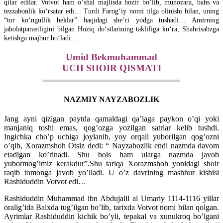
qilar edilar. Votvot ham oʻshal majlisda hozir boʻlib, munozara, bahs va
tezzabonlik koʻrsatar edi… Turdi Farogʻiy nomi tilga olinishi bilan, uning
“tor koʻngullik beklar” haqidagi sheʼri yodga tushadi… Amirning
jaholatparastligini bilgan Hoziq doʻstlarining taklifiga koʻra, Shahrisabzga
ketishga majbur boʻladi…
Umid Bekmuhammad
UCH SHOIR QISMATI
NAZMIY NAYZABOZLIK
Jang ayni qizigan paytda qamaldagi qa’laga paykon o’qi yoki
manjaniq toshi emas, qog’ozga yozilgan satrlar kelib tushdi.
Ingichka cho’p uchiga joylanib, yoy orqali yuborilgan qog’ozni
o’qib, Xorazmshoh Otsiz dedi: “ Nayzabozlik endi nazmda davom
etadigan ko’rinadi. Shu bois ham ularga nazmda javob
yubormog’imiz kerakdur”.Shu tariqa Xorazmshoh yonidagi shoir
raqib tomonga javob yo’lladi. U o’z davrining mashhur kishisi
Rashiduddin Votvot edi…
Rashiduddin Muhammad ibn Abdujalil al Umariy 1114-1116 yillar
oralig’ida Balxda tug’ilgan bo’lib, tarixda Votvot nomi bilan qolgan.
Ayrimlar Rashiduddin kichik bo’yli, tepakal va xunukroq bo’lgani