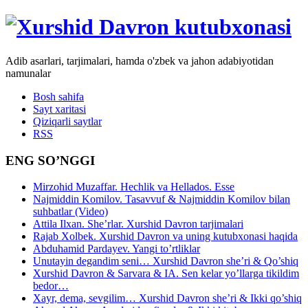
Adib asarlari, tarjimalari, hamda o'zbek va jahon adabiyotidan
namunalar
Bosh sahifa
Sayt xaritasi
Qiziqarli saytlar
RSS
ENG SO’NGGI
Mirzohid Muzaffar. Hechlik va Hellados. Esse
Najmiddin Komilov. Tasavvuf & Najmiddin Komilov bilan
suhbatlar (Video)
Attila Ilxan. She’rlar. Xurshid Davron tarjimalari
Rajab Xolbek. Xurshid Davron va uning kutubxonasi haqida
Abduhamid Pardayev. Yangi to’rtliklar
Unutayin degandim seni… Xurshid Davron she’ri & Qo’shiq
Xurshid Davron & Sarvara & IA. Sen kelar yo’llarga tikildim
bedor…
Xayr, dema, sevgilim… Xurshid Davron she’ri & Ikki qo’shiq