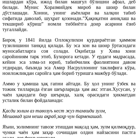
ишлардан кўра, ижод билан машғул бўлишни афзал, деб
билади. Мунис Хоразмийдек мироб ва шоир билан
дўстлашади. Хонни, унинг аъёнлари ва халқни табиб
сифатида даволаб, шуҳрат қозонади.”Ҳақиқатни аниқлаш ва
текшириб кўриш” номли тиббиётга доир асарини ёзиб
тугаллайди.
Бироқ у 1841 йилда Оллоқулихон қурдираётган ҳаммом
тузилишини танқид қилади. Бу эса хон ва шоир ўртасидаги
муносабатларга соя солади. Оқибатда у Хива хони
саройиниям тарк этиб, Бухорога кетади. У ердаги мадрасада,
кейин эса элма-эл юриб, табибчилик фаолиятини давом
этдиради, баъзида эса Амир Насруллонинг таклифига кўра,
ноиложликдан саройга ҳам бориб туришга мажбур бўлади.
Аммо у ҳамиша ҳақ гапни айтади. Бу ҳол унинг ўзбек ва
тожик тилларида ёзган шеърларида ҳам акс этган.Хусусан, у
чаён ҳақидаги бир шеърида, халқ орасидаги ҳикматдан
усталик билан фойдаланади:
Қасди золим аз тавозуъ нест жуз тамхиди зулм,
Мешавад ҳам неши ақраб,заҳр чун бармекашад.
Яъни, золимнинг тавозе этишдан мақсад ҳам, зулм қилмоқдур,
чунки чаён ҳам заҳар сочишдан олдин найзасини пастга
эгади, дея фикр юритади.