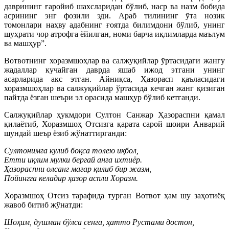
даврининг ғаройиб шахсларидан бўлиб, наср ва назм бобида
асрининг энг фозили эди. Араб тилининг ўта нозик
томонлари наҳву адабнинг ғоятда билимдони бўлиб, унинг
шуҳрати чор атрофга ёйилган, номи барча иқлимларда маълум
ва машҳур”.
Вотвотнинг хоразмшоҳлар ва салжуқийлар ўртасидаги жангу
жадаллар кучайган даврда яшаб ижод этгани унинг
асарларида акс этган. Айниқса, Ҳазорасп қаъласидаги
хоразмшоҳлар ва салжуқийлар ўртасида кечган жанг қизиган
пайтда ёзган шеъри эл орасида машҳур бўлиб кетганди.
Салжуқийлар ҳукмдори Султон Санжар Ҳазораспни қамал
қилаётиб, Хоразмшоҳ Отсизга қарата сарой шоири Анварий
шундай шеър ёзиб жўнаттирганди:
Султонимга кулиб боқса толею иқбол,
Етти иқлим мулки бергай анга ихтиёр.
Ҳазораспни олсанг магар қилиб бир жазм,
Пойингга келадир ҳазор аспли Хоразм.
Хоразмшоҳ Отсиз тарафида турган Вотвот ҳам шу заҳотиёқ
жавоб битиб жўнатди:
Шоҳим, душман бўлса сенга, ҳатто Рустами достон,