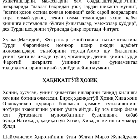
ўхшатишларни, мажозларни ҳам соддалаштиради.Унинг
шеърларида “давлат баҳридан узоқ гардан шикаста мунди”,
“ювған қозон остида қолған ювинди” каби сарой доиралариға
кира олмайтурғон, лекин омма томонидан яхши қабул
қилишға истеъдодли бўлған ўхшатмалар, маъжозлар кўбдир”,
дея Турди шеърияти тўғрисида фикр юритади Фитрат.
Хуллас,Мажидий, Фитратлар жонбозлиги натижасидагина
Турди Фароғийдек исёнкор шоир ижоди адабиёт
ихлосмандлари эътиборини тортди.Аммо шу билангина
унинг ҳаёти ва ижоди тўлиқ ўрганилди, дейиш қийин.Турди
Фароғий шеърияти ўзининг кенг фундаментал
тадқиқотчиларини кутиб турибди дейиш мумкин.
ҲАҚИҚАТГЎЙ ҲОЗИҚ
Хонни, хусусан, унинг қилаётган ишларини танқид қилишга
ҳеч ким ботина олмсасди. Бироқ ҳақиқатгўй Ҳозиқ Хива хони
Оллоқулихон қурдира бошлаган ҳаммом тузилишининг
нотўғри эканлигини унинг ўзига айтди. Бу эса шоир билан
хон ўртасидаги муносабатнинг бузилишига сабаб
бўлди.Натижада, ҳақиқатгўй Ҳозиқ Хивадан кетишга мажбур
бўлди.
Шайхулислом Ҳиротийнинг ўғли бўлган Мирзо Жунайдулло