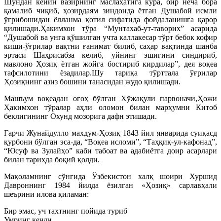
Шундан кейин вазирнинг маслаҳатига кўра, бир неча бора
қамалиб чиқиб, ҳозирдаям зиндонда ётган Душабой исмли
ўғрибошидан ёлланма қотил сифатида фойдаланишга қарор
қилишади.Ҳакимхон тўра “Мунтахаб-ут-таворих” асарида
“Душабой ва унга қўшилган учта каллакесар тўрт бебок кофир
киши-ўғрилар вақтни ғанимат билиб, саҳар вақтинда шанба
эртаси Шаҳрисабза келиб, уйнинг эшигини синдириб,
мавлоно Ҳозиқ ётган жойга бостириб кирдилар”, дея воқеа
тафсилотини ёзадилар.Шу тариқа тўрттала ўғрилар
Ҳозиқнинг азиз бошини танасидан жудо қилишади.
Машъум воқеадан огоҳ бўлган Хўжақули парвоначи,Ҳожи
Ҳакимхон тўралар аҳли оломон билан марҳумни Китоб
беклигининг Охунд мозорига дафн этишади.
Гарчи Жунайдулло махдум-Ҳозиқ 1843 йил январида суиқасд
қурбони бўлган эса-да, “Воқеа исломи”, “Таҳқиқ-ул-кафонад”,
“Юсуф ва Зулайҳо” каби табоат ва адабиётга доир асарлари
билан тарихда боқий қолди.
Мақоламнинг сўнгида Ўзбекистон халқ шоири Хуршид
Давроннинг 1984 йилда ёзилган «Ҳозиқ» сарлавҳали
шеърини илова қиламан:
Бир эмас, уч тахтнинг пойида туриб
Умринг кечди…