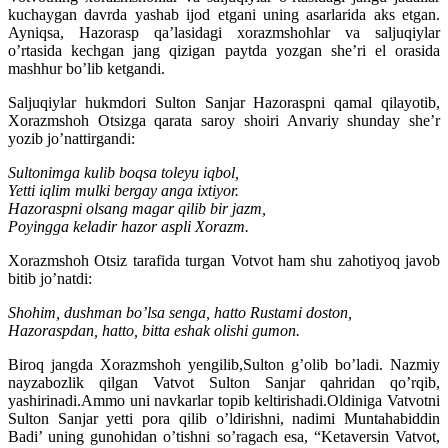
kuchaygan davrda yashab ijod etgani uning asarlarida aks etgan.
Ayniqsa, Hazorasp qa’lasidagi xorazmshohlar va saljuqiylar
o’rtasida kechgan jang qizigan paytda yozgan she’ri el orasida
mashhur bo’lib ketgandi.
Saljuqiylar hukmdori Sulton Sanjar Hazoraspni qamal qilayotib,
Xorazmshoh Otsizga qarata saroy shoiri Anvariy shunday she’r
yozib jo’nattirgandi:
Sultonimga kulib boqsa toleyu iqbol,
Yetti iqlim mulki bergay anga ixtiyor.
Hazoraspni olsang magar qilib bir jazm,
Poyingga keladir hazor aspli Xorazm.
Xorazmshoh Otsiz tarafida turgan Votvot ham shu zahotiyoq javob
bitib jo’natdi:
Shohim, dushman bo’lsa senga, hatto Rustami doston,
Hazoraspdan, hatto, bitta eshak olishi gumon.
Biroq jangda Xorazmshoh yengilib,Sulton g’olib bo’ladi. Nazmiy
nayzabozlik qilgan Vatvot Sulton Sanjar qahridan qo’rqib,
yashirinadi.Ammo uni navkarlar topib keltirishadi.Oldiniga Vatvotni
Sulton Sanjar yetti pora qilib o’ldirishni, nadimi Muntahabiddin
Badi’ uning gunohidan o’tishni so’ragach esa, “Ketaversin Vatvot,