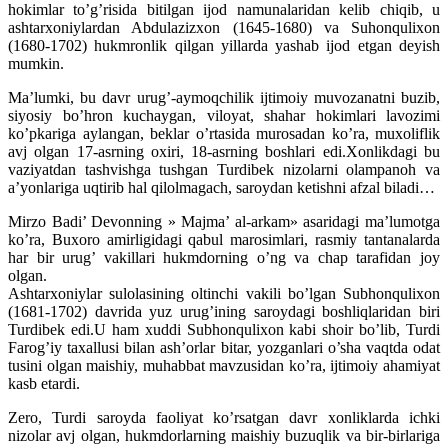
hokimlar to’g’risida bitilgan ijod namunalaridan kelib chiqib, u
ashtarxoniylardan Abdulazizxon (1645-1680) va Suhonqulixon
(1680-1702) hukmronlik qilgan yillarda yashab ijod etgan deyish
mumkin.
Ma’lumki, bu davr urug’-aymoqchilik ijtimoiy muvozanatni buzib,
siyosiy bo’hron kuchaygan, viloyat, shahar hokimlari lavozimi
ko’pkariga aylangan, beklar o’rtasida murosadan ko’ra, muxoliflik
avj olgan 17-asrning oxiri, 18-asrning boshlari edi.Xonlikdagi bu
vaziyatdan tashvishga tushgan Turdibek nizolarni olampanoh va
a’yonlariga uqtirib hal qilolmagach, saroydan ketishni afzal biladi…
Mirzo Badi’ Devonning » Majma’ al-arkam» asaridagi ma’lumotga
ko’ra, Buxoro amirligidagi qabul marosimlari, rasmiy tantanalarda
har bir urug’ vakillari hukmdorning o’ng va chap tarafidan joy
olgan.
Ashtarxoniylar sulolasining oltinchi vakili bo’lgan Subhonqulixon
(1681-1702) davrida yuz urug’ining saroydagi boshliqlaridan biri
Turdibek edi.U ham xuddi Subhonqulixon kabi shoir bo’lib, Turdi
Farog’iy taxallusi bilan ash’orlar bitar, yozganlari o’sha vaqtda odat
tusini olgan maishiy, muhabbat mavzusidan ko’ra, ijtimoiy ahamiyat
kasb etardi.
Zero, Turdi saroyda faoliyat ko’rsatgan davr xonliklarda ichki
nizolar avj olgan, hukmdorlarning maishiy buzuqlik va bir-birlariga