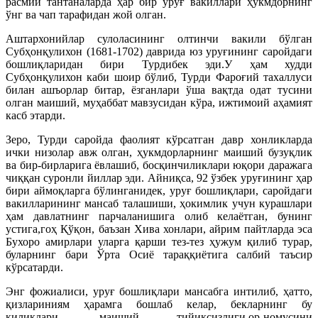
расмий тантаналарда ҳар бир уруғ вакиллари ҳукмдорнинг
ўнг ва чап тарафидан жой олган.
Аштархонийлар сулоласининг олтинчи вакили бўлган
Субҳонқулихон (1681-1702) даврида юз уруғининг саройдаги
бошлиқларидан бири Турдибек эди.У ҳам худди
Субҳонқулихон каби шоир бўлиб, Турди Фароғий тахаллуси
билан ашъорлар битар, ёзганлари ўша вақтда одат тусини
олган маиший, муҳаббат мавзусидан кўра, ижтимоий аҳамият
касб этарди.
Зеро, Турди саройда фаолият кўрсатган давр хонликларда
ички низолар авж олган, ҳукмдорларнинг маиший бузуқлик
ва бир-бирларига ёвлашиб, босқинчиликлари юқори даражага
чиққан суронли йиллар эди.
Айниқса, 92 ўзбек уруғининг ҳар
бири аймоқларга бўлинганидек, уруғ бошлиқлари, саройдаги
вакилларининг мансаб талашиши, ҳокимлик учун курашлари
ҳам давлатнинг парчаланишига олиб келаётган, бунинг
устига,гоҳ Қўқон, баъзан Хива хонлари, айрим пайтларда эса
Бухоро амирлари уларга қарши тез-тез ҳужум қилиб турар,
буларнинг бари Ўрта Осиё тараққиётига салбий таъсир
кўрсатарди.
Энг фожиалиси, уруғ бошлиқлари мансабга интилиб, ҳатто,
қизлариниям ҳарамга бошлаб келар, бекларнинг бу
қилиқлари, маиший тийиқсизлиги,ор-номусини