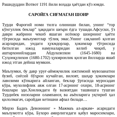
Рашидуддин Вотвот 1191 йили воҳада ҳаётдан кўз юмди.
САРОЙГА СИҒМАГАН ШОИР
Турди Фароғий номи тилга олиниши билан, унинг “тор
кўнгуллик беклар” ҳақидаги шеъри ёдга тушади.Афсуски, ўз
даври жабрини чекиб яшаган исёнкор шоирнинг ҳаёти
тўғрисида маълумотлар тўлиқ эмас.Унинг сақланиб қолган
асарларидан, ундаги ҳукмдорлар, ҳокимлар тўғрисида
битилган ижод намуналаридан келиб чиқиб, у
аштархонийлардан Абдулазизхон (1645-1680) ва
Суҳонқулихон (1680-1702) ҳукмронлик қилган йилларда яшаб
ижод этган дейиш мумкин.
Маълумки, бу давр уруғ-аймоқчилик ижтимоий мувозанатни
бузиб, сиёсий бўҳрон кучайган, вилоят, шаҳар ҳокимлари
лавозими кўпкарига айланган, беклар ўртасида муросадан
кўра, мухолифлик авж олган 17-асрнинг охири, 18-асрнинг
бошлари эди.Хонликдаги бу вазиятдан ташвишга тушган
Турдибек низоларни олампаноҳ ва аъёнларига уқтириб ҳал
қилолмагач, саройдан кетишни афзал билади…
Мирзо Бадиъ Девоннинг » Мажмаъ ал-аркам» асаридаги
маълумотга кўра, Бухоро амирлигидаги қабул маросимлари,