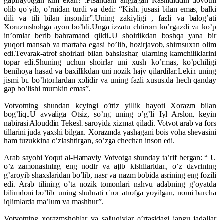
gapirayotgan kim ekan?”.Pisandani anglagan Rashididdin dovotni
olib qo’yib, o’rnidan turdi va dedi: “Kishi jusasi bilan emas, balki
dili va tili bilan insondir”.Uning zakiyligi , fazli va balog’ati
Xorazmshohga ayon bo’ldi.Unga izzatu ehtirom ko’rgazdi va ko’p
in’omlar berib bahramand qildi..U shoirlikdan boshqa yana bir
yuqori mansab va martaba egasi bo’lib, hozirjavob, shirnsuxan olim
edi.Tevarak-atrof shoirlari bilan bahslashar, ularning kamchiliklarini
topar edi.Shuning uchun shoirlar uni xush ko’rmas, ko’pchiligi
benihoya hasad va baxillikdan uni nozik hajv qilardilar.Lekin uning
jismi bu bo’htonlardan xolidir va uning fazli xususida hech qanday
gap bo’lishi mumkin emas”.
Votvotning shundan keyingi o’ttiz yillik hayoti Xorazm bilan
bog’liq..U avvaliga Otsiz, so’ng uning o’g’li Iyl Arslon, keyin
nabirasi Alouddin Tekesh saroyida xizmat qiladi. Votvot arab va fors
tillarini juda yaxshi bilgan. Xorazmda yashagani bois voha shevasini
ham tuzukkina o’zlashtirgan, so’zga chechan inson edi.
Arab sayohi Yoqut al-Hamaviy Votvotga shunday ta’rif bergan: “ U
o’z zamonasining eng nodir va ajib kishilaridan, o’z davrining
g’aroyib shaxslaridan bo’lib, nasr va nazm bobida asrining eng fozili
edi. Arab tilining o’ta nozik tomonlari nahvu adabning g’oyatda
bilimdoni bo’lib, uning shuhrati chor atrofga yoyilgan, nomi barcha
iqlimlarda ma’lum va mashhur”.
Votvotning xorazmshohlar va saljuqiylar o’rtasidagi jangu jadallar