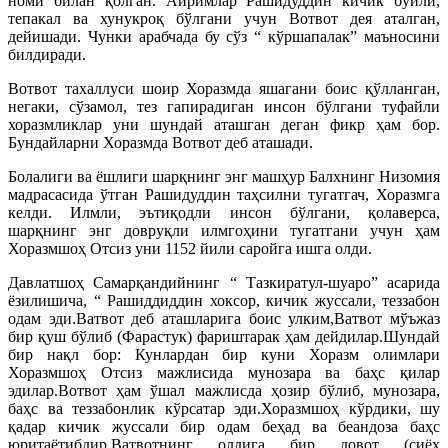
номи билан қолган. Айримлар Рашидуддин кичик бўйли,
тепакал ва хунукроқ бўлгани учун Вотвот дея аталган,
дейишади. Чунки арабчада бу сўз “ кўршапалак” маъносини
билдиради.
Вотвот тахаллуси шоир Хоразмда яшагани боис қўлланган,
негаки, сўзамол, тез гапирадиган инсон бўлгани туфайли
хоразмликлар уни шундай аташган деган фикр ҳам бор.
Бундайларни Хоразмда Вотвот деб аташади.
Болалиги ва ёшлиги шарқнинг энг машҳур Балхнинг Низомия
мадрасасида ўтган Рашидуддин таҳсилни тугатгач, Хоразмга
келди. Илмли, эътиқодли инсон бўлгани, қолаверса,
шарқнинг энг довруқли илмгоҳини тугатгани учун ҳам
Хоразмшоҳ Отсиз уни 1152 йили саройга ишга олди.
Давлатшоҳ Самарқандийнинг “ Тазкиратул-шуаро” асарида
ёзилишича, “ Рашиддиддин хоксор, кичик жуссали, теззабон
одам эди.Ватвот деб аташларига боис улким,Ватвот мўъжаз
бир қуш бўлиб (Фарастук) фариштарак ҳам дейдилар.Шундай
бир нақл бор: Кунлардан бир куни Хоразм олимлари
Хоразмшоҳ Отсиз мажлисида мунозара ва баҳс қилар
эдилар.Вотвот ҳам ўшал мажлисда ҳозир бўлиб, мунозара,
баҳс ва теззабонлик кўрсатар эди.Хоразмшоҳ кўрдики, шу
қадар кичик жуссали бир одам беҳад ва беандоза баҳс
юритаётибдир.Ватвотнинг олдига бир довот (сиёҳ