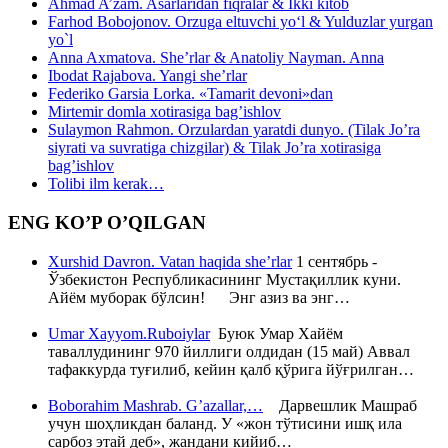
Ahmad A’zam. Asarlaridan fiqralar & Ikki kitob
Farhod Bobojonov. Orzuga eltuvchi yo‘l & Yulduzlar yurgan
yo`l
Anna Axmatova. She’rlar & Anatoliy Nayman. Anna
Ibodat Rajabova. Yangi she’rlar
Federiko Garsia Lorka. «Tamarit devoni»dan
Mirtemir domla xotirasiga bag’ishlov
Sulaymon Rahmon. Orzulardan yaratdi dunyo. (Tilak Jo’ra
siyrati va suvratiga chizgilar) & Tilak Jo’ra xotirasiga
bag’ishlov
Tolibi ilm kerak…
ENG KO’P O’QILGAN
Xurshid Davron. Vatan haqida she’rlar
1 сентябрь -
Ўзбекистон Республикасининг Мустақиллик куни.
Айём муборак бўлсин! Энг азиз ва энг…
Umar Xayyom.Ruboiylar
Буюк Умар Хайём
таваллудининг 970 йиллиги олдидан (15 май) Аввал
тафаккурда туғилиб, кейин қалб қўрига йўғрилган…
Boborahim Mashrab. G’azallar,…
Дарвешлик Машраб
учун шоҳликдан баланд. У «жон тўтисини ишқ ила
сарбоз этай деб», жандани кийиб…