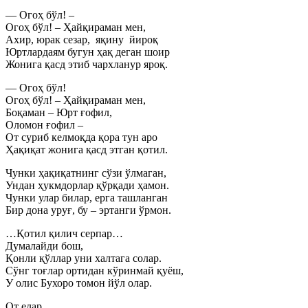
— Огоҳ бўл! –
Огоҳ бўл! – Ҳайқираман мен,
Ахир, юрак сезар, яқину йироқ
Юртлардаям бугун ҳақ деган шоир
Жонига қасд этиб чархланур яроқ.
— Огоҳ бўл!
Огоҳ бўл! – Ҳайқираман мен,
Боқаман – Юрт ғофил,
Оломон ғофил –
От суриб келмоқда қора тун аро
Ҳақиқат жонига қасд этган қотил.
Чунки ҳақиқатнинг сўзи ўлмаган,
Ундан ҳукмдорлар қўрқади ҳамон.
Чунки улар билар, ерга ташланган
Бир дона уруғ, бу – эртанги ўрмон.
…Қотил қилич серпар…
Думалайди бош,
Қонли қўллар уни халтага солар.
Сўнг тоғлар ортидан кўринмай қуёш,
У олис Бухоро томон йўл олар.
От елар…