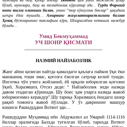
мунозара ва баҳс қилар эдилар.
Вотвот
ҳам ўшал мажлисда ҳозир
бўлиб, мунозара, баҳс ва теззабонлик кўрсатар эди…
Турди Фароғий
номи тилга олиниши билан
, унинг “тор кўнгуллик беклар” ҳақидаги
шеъри ёдга тушади…
Амирнинг жаҳолатпарастлигини билган
Ҳозиқ
дўстларининг таклифига кўра, Шаҳрисабзга кетишга мажбур
бўлади…
Умид Бекмуҳаммад
УЧ ШОИР ҚИСМАТИ
НАЗМИЙ НАЙЗАБОЗЛИК
Жанг айни қизиган пайтда қамалдаги қаълага пайкон ўқи ёки
манжаниқ тоши эмас, қоғозга ёзилган сатрлар келиб тушди.
Ингичка чўп учига жойланиб, ёй орқали юборилган қоғозни
ўқиб, Хоразмшоҳ Отсиз деди: “ Найзабозлик энди назмда
давом этадиган кўринади. Шу боис ҳам уларга назмда жавоб
юбормоғимиз керакдур”.Шу тариқа Хоразмшоҳ ёнидаги шоир
рақиб томонга жавоб йўллади. У ўз даврининг машҳур
кишиси Рашидуддин Вотвот эди…
Рашидуддин Муҳаммад ибн Абдужалил ал Умарий 1114-1116
йиллар оралиғида Балхда туғилган бўлиб, тарихда Вотвот