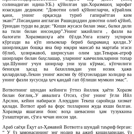
солинадиган идиш-У.Б.) қўйилган эди.Хоразмшоҳ зарофат
юзасидан дедиким: “Довотни олиб қўйингларчи, кўрайлик
қани, унинг орқасида туриб гапираётган ким
экан?”.Писандани англаган Рашидиддин довотни олиб қўйиб,
ўрнидан турди ва деди: “Киши жусаси билан эмас, балки дили
ва тили билан инсондир”.Унинг закийлиги , фазли ва
балоғати Хоразмшоҳга аён бўлди.Унга иззату эҳтиром
кўргазди ва кўп инъомлар бериб баҳраманд қилди..У
шоирликдан бошқа яна бир юқори мансаб ва мартаба эгаси
бўлиб, ҳозиржавоб, ширнсухан олим эди.Теварак-атроф
шоирлари билан баҳслашар, уларнинг камчиликларини топар
эди.Шунинг учун шоирлар уни хуш кўрмас, кўпчилиги
бениҳоя ҳасад ва бахилликдан уни нозик ҳажв
қилардилар.Лекин унинг жисми бу бўҳтонлардан холидир ва
унинг фазли хусусида ҳеч қандай гап бўлиши мумкин эмас”.
Вотвотнинг шундан кейинги ўттиз йиллик ҳаёти Хоразм
билан боғлиқ..У аввалига Отсиз, сўнг унинг ўғли Ийл
Арслон, кейин набираси Алоуддин Текеш саройида хизмат
қилади. Вотвот араб ва форс тилларини жуда яхши билган.
Хоразмда яшагани боис воҳа шевасини ҳам тузуккина
ўзлаштирган, сўзга чечан инсон эди.
Араб саёҳи Ёқут ал-Ҳамавий Вотвотга шундай таъриф берган:
“ У ўз замонасининг энг нодир ва ажиб кишиларидан, ўз