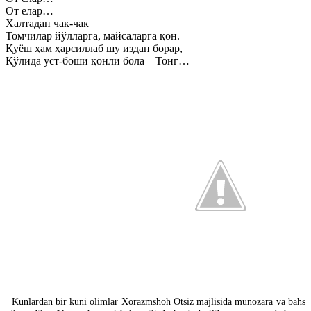
От елар…
Халтадан чак-чак
Томчилар йўлларга, майсаларга қон.
Қуёш ҳам ҳарсиллаб шу издан борар,
Қўлида уст-боши қонли бола – Тонг…
Kunlardan bir kuni olimlar Xorazmshoh Otsiz majlisida munozara va bahs