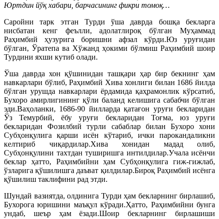
Юртдин йўқ хабари, барчасининг фикри томоқ…
Саройни тарк этган Турди ўша даврда бошқа бекларга
нисбатан кенг феълли, адолатлироқ бўлган Муҳаммад
Раҳимбий ҳузурига боришни афзал кўрди.Юз уруғидан
бўлган, Ўратепа ва Хўжанд ҳокими бўлмиш Раҳимбий шоир
Турдини яхши кутиб олади.
Ўша даврда хон қўшинидан ташқари ҳар бир бекнинг ҳам
навкарлари бўлиб, Раҳимбий Хива хонлиги билан 1686 йилда
бўлган урушда навкарлари ёрдамида қаҳрамонлик кўрсатиб,
Бухоро амирлигининг қўли баланд келишига сабабчи бўлган
эди.Ваҳоланки, 1686-90 йилларда қатағон уруғи бекларидан
Ўз Темурбий, ёбу уруғи бекларидан Тоғма, юз уруғи
бекларидан Фозилбий турли сабаблар билан Бухоро хони
Субҳонқулига қарши исён кўтариб, ички парокандаликни
келтириб чиқардилар.Хива хонидан мадад олиб,
Субҳонқулини тахтдан туширишга интилдилар.Учала исёнчи
беклар ҳатто, Раҳимбийни ҳам Субҳонқулига гиж-гижлаб,
ўзларига қўшилишга даъват қилдилар.Бироқ Раҳимбий исёнга
қўшилиш таклифини рад этди.
Шундай вазиятда, олдинига Турди ҳам бекларнинг бирлашиб,
Бухорога юришини маъқул кўради.Ҳатто, Раҳимбийни бунга
ундаб, шеър ҳам ёзади.Шоир бекларнинг бирлашиши