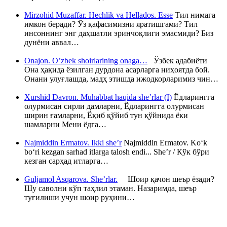
Mirzohid Muzaffar. Hechlik va Hellados. Esse
Тил нимага
имкон беради? Ўз қафасимизни яратишгами? Тил
инсоннинг энг даҳшатли эринчоқлиги эмасмиди? Биз
дунёни аввал…
Onajon. O’zbek shoirlarining onaga…
Ўзбек адабиёти
Она ҳақида ёзилган дурдона асарларга ниҳоятда бой.
Онани улуғлашда, мадҳ этишда ижодкорларимиз чин…
Xurshid Davron. Muhabbat haqida she’rlar (I)
Ёдларингга
олурмисан сирли дамларни, Ёдларингга олурмисан
ширин ғамларни, Ёқиб қўйиб тун қўйнида ёки
шамларни Мени ёдга…
Najmiddin Ermatov. Ikki she’r
Najmiddin Ermatov. Ko‘k
bo‘ri kezgan sarhad itlarga talosh endi... She’r / Кўк бўри
кезган сарҳад итларга…
Guljamol Asqarova. She’rlar.
Шоир қачон шеър ёзади?
Шу саволни кўп таҳлил этаман. Назаримда, шеър
туғилиши учун шоир руҳини…