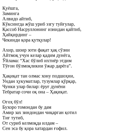
Қуёшга,
Заминга
Алвидо айтиб,
Кўксингда жўш уриб эзгу туйғулар,
Қассоб Насруллонинг изнидан қайтиб,
Ҳайқирдинг –
Чекинди қора қутқулар!
Ахир, шоир зоти фақат ҳақ сўзни
Айтмоқ учун келар қадим дунёга,
Ўйлама: “Хас бўлиб ихтиёр этдим
Тўғон бўлмоқликни ўжар дарёга”.
Ҳақиқат тан олмас хону подшоҳни,
Ундан ҳукуматлар, тузумлар қўрқар,
Чунки улар билар: ёруғ дунёни
Тебратар сочи оқ она – Ҳақиқат.
Огоҳ бўл!
Бухоро томондан бу дам
Амир зах зиндондан чиқарган қотил
Тиғ тутиб,
От суриб келмоқда илдам –
Сен эса бу қора хатардан ғофил.