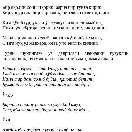
Бир яқодин бош чиқориб, барча бир тўнға кириб,
Бир ўнгурлик, бир тиризлик, бир яқо, енглик қилинг.
Ким қўюбдур, уҳдаи ўз мулкунгиздин чиқмайин,
Икки, уч, тўрт даъвосин этмакни, кўтаҳлик қилинг.
Мардлар майдон чекиб, рангин кўториб захмлар,
Сизга йўқ ул жавҳаре, юзга упо-энглик қилинг.
Турди шунингдек ўз давридаги маънавий бузуқлик,
порахўрлик, очкўзлик иллатларини ҳам қаламга олади:
Едингиз барчангиз итдек фуқаронинг этини,
Ғасб ила молни олиб, қўймадингизлар битини,
Қамчилар доғи солиб бўйин, қанотиб бетини
Бўлмади кам бу раият бошидин ҳеч таёқ…
Ёхуд:
Барчаси порайу ришваға ўлуб бад омуз,
Халқ қўлиға тамаъ бирла тикиб доим кўз…
Ёки:
Аждаҳодек пораға турмиш очиб оғзини,