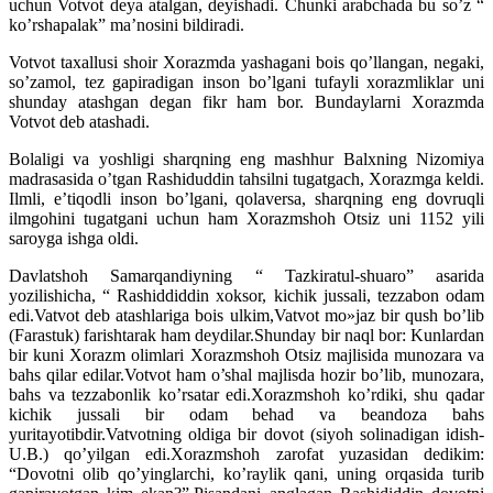
uchun Votvot deya atalgan, deyishadi. Chunki arabchada bu so’z “
ko’rshapalak” ma’nosini bildiradi.
Votvot taxallusi shoir Xorazmda yashagani bois qo’llangan, negaki,
so’zamol, tez gapiradigan inson bo’lgani tufayli xorazmliklar uni
shunday atashgan degan fikr ham bor. Bundaylarni Xorazmda
Votvot deb atashadi.
Bolaligi va yoshligi sharqning eng mashhur Balxning Nizomiya
madrasasida o’tgan Rashiduddin tahsilni tugatgach, Xorazmga keldi.
Ilmli, e’tiqodli inson bo’lgani, qolaversa, sharqning eng dovruqli
ilmgohini tugatgani uchun ham Xorazmshoh Otsiz uni 1152 yili
saroyga ishga oldi.
Davlatshoh Samarqandiyning “ Tazkiratul-shuaro” asarida
yozilishicha, “ Rashiddiddin xoksor, kichik jussali, tezzabon odam
edi.Vatvot deb atashlariga bois ulkim,Vatvot mo»jaz bir qush bo’lib
(Farastuk) farishtarak ham deydilar.Shunday bir naql bor: Kunlardan
bir kuni Xorazm olimlari Xorazmshoh Otsiz majlisida munozara va
bahs qilar edilar.Votvot ham o’shal majlisda hozir bo’lib, munozara,
bahs va tezzabonlik ko’rsatar edi.Xorazmshoh ko’rdiki, shu qadar
kichik jussali bir odam behad va beandoza bahs
yuritayotibdir.Vatvotning oldiga bir dovot (siyoh solinadigan idish-
U.B.) qo’yilgan edi.Xorazmshoh zarofat yuzasidan dedikim:
“Dovotni olib qo’yinglarchi, ko’raylik qani, uning orqasida turib