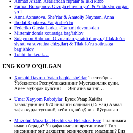
Ahmad A’zam. Asarlaridan fiqralar & Ikki kitob
Farhod Bobojonov. Orzuga eltuvchi yo‘l & Yulduzlar yurgan
yo`l
Anna Axmatova. She’rlar & Anatoliy Nayman. Anna
Ibodat Rajabova. Yangi she’rlar
Federiko Garsia Lorka. «Tamarit devoni»dan
Mirtemir domla xotirasiga bag’ishlov
Sulaymon Rahmon. Orzulardan yaratdi dunyo. (Tilak Jo’ra
siyrati va suvratiga chizgilar) & Tilak Jo’ra xotirasiga
bag’ishlov
Tolibi ilm kerak…
ENG KO’P O’QILGAN
Xurshid Davron. Vatan haqida she’rlar
1 сентябрь -
Ўзбекистон Республикасининг Мустақиллик куни.
Айём муборак бўлсин! Энг азиз ва энг…
Umar Xayyom.Ruboiylar
Буюк Умар Хайём
таваллудининг 970 йиллиги олдидан (15 май) Аввал
тафаккурда туғилиб, кейин қалб қўрига йўғрилган…
Mirzohid Muzaffar. Hechlik va Hellados. Esse
Тил нимага
имкон беради? Ўз қафасимизни яратишгами? Тил
инсоннинг энг даҳшатли эринчоқлиги эмасмиди? Биз