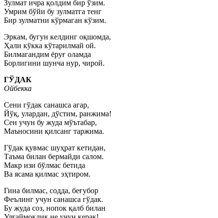
Зулмат ичра қолдим бир ўзим.
Умрим бўйи бу зулматга тенг
Бир зулматни кўрмаган кўзим.
Эркам, бугун келдинг оқшомда,
Ҳали кўкка кўтарилмай ой.
Билмагандим ёруғ оламда
Борлигини шунча нур, чирой.
ГЎДАК
Ойбекка
Сени гўдак санашса агар,
Йўқ, улардан, дўстим, ранжима!
Сен учун бу жуда мўътабар,
Маъносини қилсанг таржима.
Гўдак қувмас шуҳрат кетидан,
Таъма билан бермайди салом.
Макр изи бўлмас бетида
Ва ясама қилмас эҳтиром.
Гина билмас, содда, беғубор
Феълинг учун санашса гўдак.
Бу жуда соз, нопок қалб билан
Улғаймоқлик не учун керак!