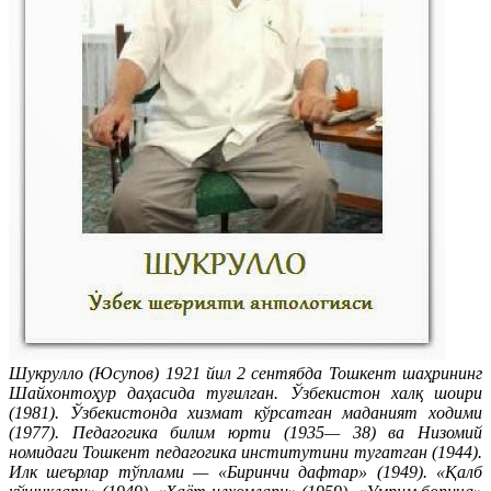
Шукрулло (Юсупов) 1921 йил 2 сентябда Тошкент шаҳрининг
Шайхонтоҳур даҳасида туғилган. Ўзбекистон халқ шоири
(1981). Ўзбекистонда хизмат кўрсатган маданият ходими
(1977). Педагогика билим юрти (1935— 38) ва Низомий
номидаги Тошкент педагогика институтини тугатган (1944).
Илк шеърлар тўплами — «Биринчи дафтар» (1949). «Қалб