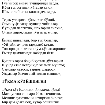
Гўё чироқ ёнгач, туширилди парда.
Кўча тупрогидан кўтарар қуюн,
Шамол табиатга қилгандек зарда.
Терак учларига қўнмоқчи бўлиб,
Осмону фалакда қушлар чийиллар.
Йўлидан чалғитиб, шохларни силкиб,
Олтин япроқларин тўзғитар еллар.
Ёмғир шивалади, бир тўп болалар,
«Уй-уйига», дея тарқалиб кетди.
Толзорларни кезган кўм-кўк анҳорнинг
Ёмғир қамчисидан қабарди бети.
Кўприкларга боқиб кутган дўстларим
Шунда етиб келди кўп қилмай муштоқ.
Самовар навоси, тарнов шарроси,
Улфатлар базмига айтилган машшоқ.
ТЎКМА КЎЗ ЁШИНГНИ
Тўкма кўз ёшингни, йиғлама, гўзал!
Мажнунтол сингари ёйма сочингни.
Менинг гуноҳимни кечиргил бир гал,
Бир дам қояга боқ, кўтар бошингни.