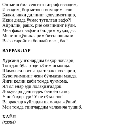
Олтмиш йил севгига таъриф изладим,
Изладим, бир мезон топмадим асло.
Балки, икки дилнинг қовушмоғидир,
Икки дилда ўчмас туғилган вафо?!
Айрилиқ, рашк, риё севгининг йўли,
Мен фақат вафони билдим муқаддас.
Менинг қўшиқларим битта ошиқни
Вафо саройига бошлай олса, бас!
ВАРРАКЛАР
Хурсанд уйғонардим баҳор чоғлари,
Тонгдан бўлар эди кўзим осмонда.
Шамол силкитганда терак шохларин,
Қувончимнинг чеки бўлмасди манда.
Янги келин каби томда чучмома,
Ял-ял ёнар эди лолақизғалдоқ.
Ложувард денгиздек бепоён само,
У не баҳор эди! У не гўзал чоғ!
Варраклар куйларди шамолда жўшиб,
Мен томда тинглардим чалқанча тушиб.
ХАЁЛ
(ҳазил)