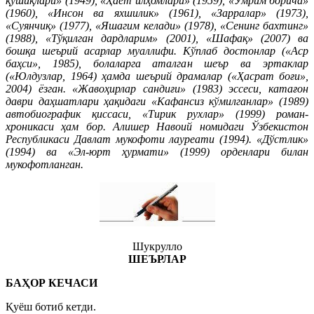
қўшиқлари» (1949), «Ҳаёт илҳомлари» (1959), «Умрим борича»
(1960), «Инсон ва яхшилик» (1961), «Зарралар» (1973),
«Суянчиқ» (1977), «Яшагим келади» (1978), «Сенинг бахтинг»
(1988), «Тўқилган дардларим» (2001), «Шафақ» (2007) ва
бошқа шеърий асарлар муаллифи. Кўплаб достонлар («Аср
баҳси», 1985), болаларга аталган шеър ва эртаклар
(«Юлдузлар, 1964) ҳамда шеърий драмалар («Ҳасрат боғи»,
2004) ёзган. «Жавоҳирлар сандиғи» (1983) эссеси, катағон
даври даҳшатлари ҳақидаги «Кафансиз кўмилганлар» (1989)
автобиографик қиссаси, «Тирик рухлар» (1999) роман-
хроникаси ҳам бор. Алишер Навоий номидаги Ўзбекистон
Республикаси Давлат мукофоти лауреати (1994). «Дўстлик»
(1994) ва «Эл-юрт ҳурмати» (1999) орденлари билан
мукофотланган.
Шукрулло
ШЕЪРЛАР
БАҲОР КЕЧАСИ
Қуёш ботиб кетди.