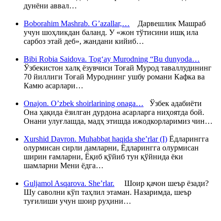
дунёни аввал…
Boborahim Mashrab. G’azallar,…
Дарвешлик Машраб
учун шоҳликдан баланд. У «жон тўтисини ишқ ила
сарбоз этай деб», жандани кийиб…
Bibi Robia Saidova. Tog‘ay Murodning “Bu dunyoda…
Ўзбекистон халқ ёзувчиси Тоғай Мурод таваллудининг
70 йиллиги Тоғай Муроднинг ушбу романи Кафка ва
Камю асарлари…
Onajon. O’zbek shoirlarining onaga…
Ўзбек адабиёти
Она ҳақида ёзилган дурдона асарларга ниҳоятда бой.
Онани улуғлашда, мадҳ этишда ижодкорларимиз чин…
Xurshid Davron. Muhabbat haqida she’rlar (I)
Ёдларингга
олурмисан сирли дамларни, Ёдларингга олурмисан
ширин ғамларни, Ёқиб қўйиб тун қўйнида ёки
шамларни Мени ёдга…
Guljamol Asqarova. She’rlar.
Шоир қачон шеър ёзади?
Шу саволни кўп таҳлил этаман. Назаримда, шеър
туғилиши учун шоир руҳини…