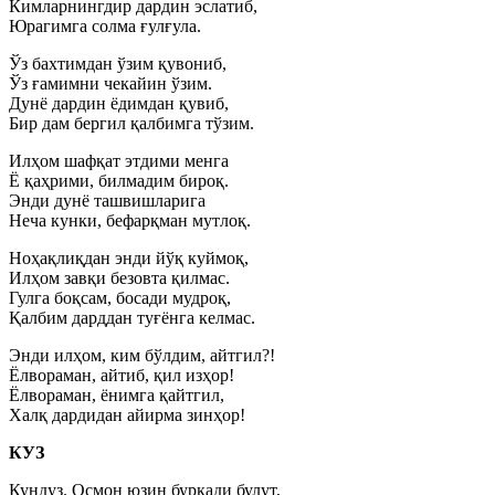
Кимларнингдир дардин эслатиб,
Юрагимга солма ғулғула.
Ўз бахтимдан ўзим қувониб,
Ўз ғамимни чекайин ўзим.
Дунё дардин ёдимдан қувиб,
Бир дам бергил қалбимга тўзим.
Илҳом шафқат этдими менга
Ё қаҳрими, билмадим бироқ.
Энди дунё ташвишларига
Неча кунки, бефарқман мутлоқ.
Ноҳақлиқдан энди йўқ куймоқ,
Илҳом завқи безовта қилмас.
Гулга боқсам, босади мудроқ,
Қалбим дарддан туғёнга келмас.
Энди илҳом, ким бўлдим, айтгил?!
Ёлвораман, айтиб, қил изҳор!
Ёлвораман, ёнимга қайтгил,
Халқ дардидан айирма зинҳор!
КУЗ
Кундуз. Осмон юзин буркади булут,