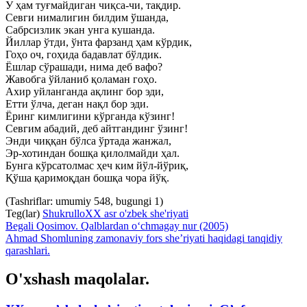
У ҳам туғмайдиган чиқса-чи, тақдир.
Севги нималигин билдим ўшанда,
Сабрсизлик экан унга кушанда.
Йиллар ўтди, ўнта фарзанд ҳам кўрдик,
Гоҳо оч, гоҳида бадавлат бўлдик.
Ёшлар сўрашади, нима деб вафо?
Жавобга ўйланиб қоламан гоҳо.
Ахир уйланганда ақлинг бор эди,
Етти ўлча, деган нақл бор эди.
Ёринг кимлигини кўрганда кўзинг!
Севгим абадий, деб айтгандинг ўзинг!
Энди чиққан бўлса ўртада жанжал,
Эр-хотиндан бошқа қилолмайди ҳал.
Бунга кўрсатолмас ҳеч ким йўл-йўриқ,
Қўша қаримоқдан бошқа чора йўқ.
(Tashriflar: umumiy 548, bugungi 1)
Teg(lar)
Shukrullo
XX asr o'zbek she'riyati
Begali Qosimov. Qalblardan o‘chmagay nur (2005)
Ahmad Shomluning zamonaviy fors she’riyati haqidagi tanqidiy
qarashlari.
O'xshash maqolalar.