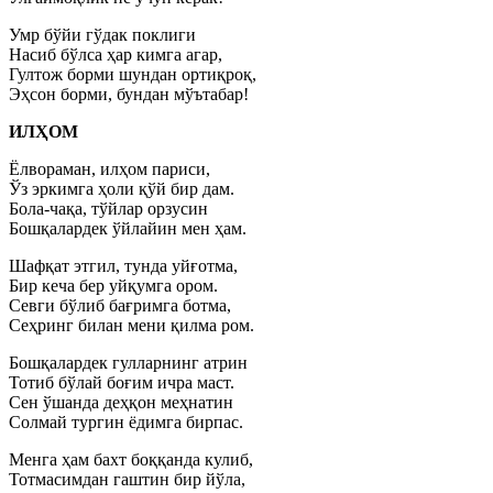
Умр бўйи гўдак поклиги
Насиб бўлса ҳар кимга агар,
Гултож борми шундан ортиқроқ,
Эҳсон борми, бундан мўътабар!
ИЛҲОМ
Ёлвораман, илҳом париси,
Ўз эркимга ҳоли қўй бир дам.
Бола-чақа, тўйлар орзусин
Бошқалардек ўйлайин мен ҳам.
Шафқат этгил, тунда уйғотма,
Бир кеча бер уйқумга ором.
Севги бўлиб бағримга ботма,
Сеҳринг билан мени қилма ром.
Бошқалардек гулларнинг атрин
Тотиб бўлай боғим ичра маст.
Сен ўшанда деҳқон меҳнатин
Солмай тургин ёдимга бирпас.
Менга ҳам бахт боққанда кулиб,
Тотмасимдан гаштин бир йўла,