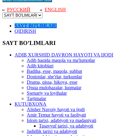
РУССКИЙ
ENGLISH
SAYT BO'LIMLARI
QIDIRISH
SAYT BO’LIMLARI
ADIB XURSHID DAVRON HAYOTI VA IJODI
Adib haqida maqola va ma'lumotlar
Adib kitoblari
Badiha, esse, maqola, suhbat
Dostonlar, she'rlar, turkumlar
Drama, qissa, hikoya, esse
Qisqa mulohazalar, luqmalar
Ssenariy va loyihalar
Tarjimalar
KUTUBXONA
Alisher Navoiy hayoti va ijodi
Amir Temur hayoti va faoliyati
Islom tarixi, adabiyoti va madaniyati
Tasavvuf tarixi, va adabiyoti
Jadidlik tarixi va adabiyoti