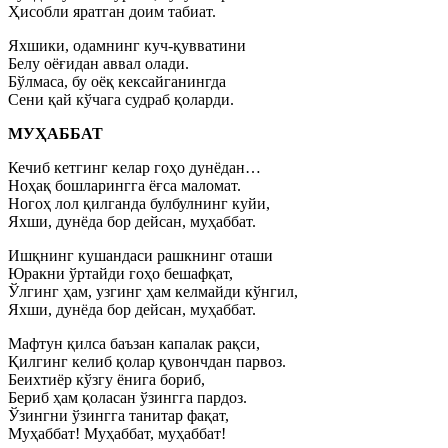
Ҳисобли яратган доим табиат.
Яхшики, одамнинг куч-қувватини
Белу оёғидан аввал олади.
Бўлмаса, бу оёқ кексайганингда
Сени қай кўчага судраб қоларди.
МУҲАББАТ
Кечиб кетгинг келар гоҳо дунёдан…
Ноҳақ бошларингга ёғса маломат.
Ногоҳ лол қилганда булбулнинг куйи,
Яхши, дунёда бор дейсан, муҳаббат.
Ишқнинг кушандаси рашкнинг оташи
Юракни ўртайди гоҳо бешафқат,
Ўлгинг ҳам, узгинг ҳам келмайди кўнгил,
Яхши, дунёда бор дейсан, муҳаббат.
Мафтун қилса баъзан капалак рақси,
Қилгинг келиб қолар қувончдан парвоз.
Беихтиёр кўзгу ёнига бориб,
Бериб ҳам қоласан ўзингга пардоз.
Ўзингни ўзингга танитар фақат,
Муҳаббат! Муҳаббат, муҳаббат!