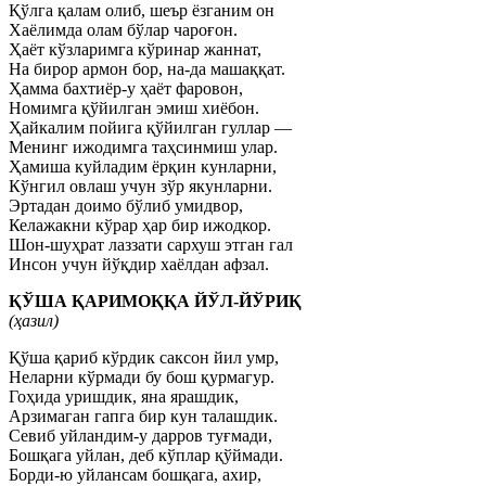
Қўлга қалам олиб, шеър ёзганим он
Хаёлимда олам бўлар чароғон.
Ҳаёт кўзларимга кўринар жаннат,
На бирор армон бор, на-да машаққат.
Ҳамма бахтиёр-у ҳаёт фаровон,
Номимга қўйилган эмиш хиёбон.
Ҳайкалим пойига қўйилган гуллар —
Менинг ижодимга таҳсинмиш улар.
Ҳамиша куйладим ёрқин кунларни,
Кўнгил овлаш учун зўр якунларни.
Эртадан доимо бўлиб умидвор,
Келажакни кўрар ҳар бир ижодкор.
Шон-шуҳрат лаззати сархуш этган гал
Инсон учун йўқдир хаёлдан афзал.
ҚЎША ҚАРИМОҚҚА ЙЎЛ-ЙЎРИҚ
(ҳазил)
Қўша қариб кўрдик саксон йил умр,
Неларни кўрмади бу бош қурмагур.
Гоҳида уришдик, яна ярашдик,
Арзимаган гапга бир кун талашдик.
Севиб уйландим-у дарров туғмади,
Бошқага уйлан, деб кўплар қўймади.
Борди-ю уйлансам бошқага, ахир,