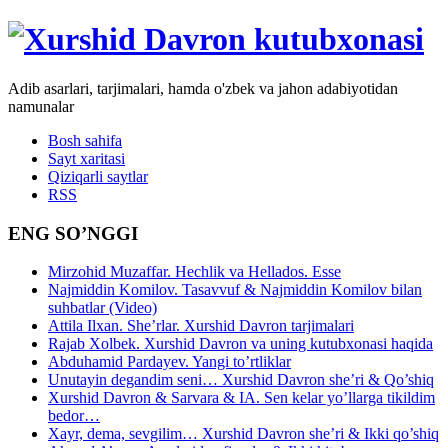
Adib asarlari, tarjimalari, hamda o'zbek va jahon adabiyotidan
namunalar
Bosh sahifa
Sayt xaritasi
Qiziqarli saytlar
RSS
ENG SO’NGGI
Mirzohid Muzaffar. Hechlik va Hellados. Esse
Najmiddin Komilov. Tasavvuf & Najmiddin Komilov bilan
suhbatlar (Video)
Attila Ilxan. She’rlar. Xurshid Davron tarjimalari
Rajab Xolbek. Xurshid Davron va uning kutubxonasi haqida
Abduhamid Pardayev. Yangi to’rtliklar
Unutayin degandim seni… Xurshid Davron she’ri & Qo’shiq
Xurshid Davron & Sarvara & IA. Sen kelar yo’llarga tikildim
bedor…
Xayr, dema, sevgilim… Xurshid Davron she’ri & Ikki qo’shiq