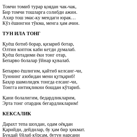
Томчи томиб турар қоядан чак-чак,
Бир томчи тошларга солибди ажин.
Ахир тош эмас-ку мендаги юрак…
Кўз ёшингни тўкма, менга ҳам ачин.
ТУН ИЛА ТОНГ
Қуёш ботиб борар, қизариб ботар,
Олтин копток каби кетди думалаб.
Қуёш ботадими ёки тонг отар,
Бепарво болалар ўйнар қувалаб.
Бепарво ёшлигим, қайтиб келсанг-чи,
Туннинг азобидан мени қутқариб!
Баҳор шамолидек тонгда елсанг-чи,
Тонгга интиқликни бошдан кўтариб.
Қани болалигим, бедардликларим,
Эрта тонг отардик бегардликларим!
КЕКСАЛИК
Дарахт тепа шохдан, одам оёқдан
Қарийди, дейдилар, бу ҳам бир ҳикмат.
Бундай ўйлаб кўрсам, бутун нарсани