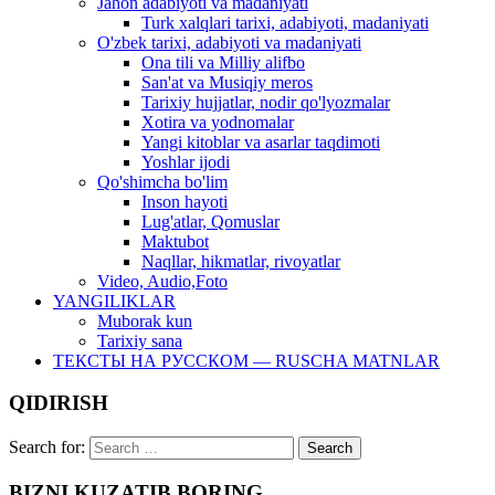
Jahon adabiyoti va madaniyati
Turk xalqlari tarixi, adabiyoti, madaniyati
O'zbek tarixi, adabiyoti va madaniyati
Ona tili va Milliy alifbo
San'at va Musiqiy meros
Tarixiy hujjatlar, nodir qo'lyozmalar
Xotira va yodnomalar
Yangi kitoblar va asarlar taqdimoti
Yoshlar ijodi
Qo'shimcha bo'lim
Inson hayoti
Lug'atlar, Qomuslar
Maktubot
Naqllar, hikmatlar, rivoyatlar
Video, Audio,Foto
YANGILIKLAR
Muborak kun
Tarixiy sana
ТЕКСТЫ НА РУССКОМ — RUSCHA MATNLAR
QIDIRISH
Search for:
BIZNI KUZATIB BORING