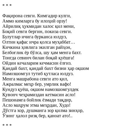
* * *
Фақирона севги. Кимгадир кулги,
Аммо кимларга бу илоҳий орзу!
Айрилиқ ҳукмидан халос қил мени,
Боқий севги бергин, покиза севги.
Булутлар ичига бурканса юлдуз,
Олтин қафас ичра қолса муҳаббат…
Кичкина ҳовлига экилган райҳон,
Белбоғлик ёр бўлса, шу ҳам менга бахт.
Тонгда севинч билан боқай қуёшга!
Ойдин кечаларим кечмасин ёлғиз.
Қандай бахт, қандай бахт бизни ҳар оқшом
Намозшомгул тутиб қутласа юлдуз.
Менга машрабона севги ато қил,
Ажралмас меҳр бер, умрлик вафо!
Кундуз қуёш, оқшом намозшомгулдек
Қувонч чеҳрамиздан кетмасин асло!
Пешонамга бойлик ёзмади тақдир,
Асло маҳрум этма меҳрдан, Худо!
Дўстга хор, душманга зор қилма зинҳор,
Ўзинг ҳалол ризқ бер, қаноат ато!..
* * *