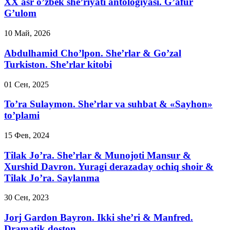
XX asr o’zbek she’riyati antologiyasi. G’afur
G’ulom
10 Май, 2026
Abdulhamid Cho’lpon. She’rlar & Go’zal
Turkiston. She’rlar kitobi
01 Сен, 2025
To’ra Sulaymon. She’rlar va suhbat & «Sayhon»
to’plami
15 Фев, 2024
Tilak Jo’ra. She’rlar & Munojoti Mansur &
Xurshid Davron. Yuragi derazaday ochiq shoir &
Tilak Jo’ra. Saylanma
30 Сен, 2023
Jorj Gardon Bayron. Ikki she’ri & Manfred.
Dramatik doston