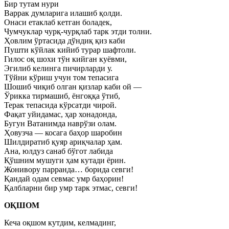
Бир тутам нури
Варрак думларига илашиб қолди.
Онаси етаклаб кетган боладек,
Чумчуклар чурқ-чурқлаб тарк этди толни.
Ҳовлим ўртасида дўндиқ қиз каби
Пушти кўйлак кийиб турар шафтоли.
Гилос оқ шохи тўн кийган куёвми,
Эгилиб келинга пичирларди у.
Тўйни кўриш учун том тепасига
Шошиб чиқиб олган қизлар каби ой —
Ўрикка тирмашиб, ёнгоққа ўтиб,
Терак тепасида кўрсатди чирой.
Фақат уйидамас, ҳар хонадонда,
Бугун Ватанимда наврўзи олам.
Ҳовузча — косага баҳор шаробин
Шилдиратиб қуяр ариқчалар ҳам.
Ана, юлдуз санаб бўгот лабида
Қўшним мушуги ҳам кутади ёрин.
Жонивору парранда… борида севги!
Қандай одам севмас умр баҳорин!
Қалбларни бир умр тарк этмас, севги!
ОҚШОМ
Кеча оқшом кутдим, келмадинг,