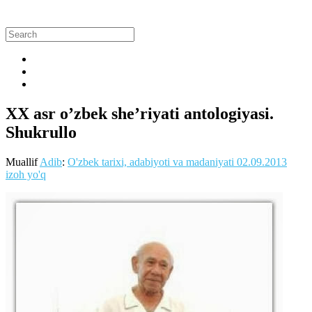
XX asr o’zbek she’riyati antologiyasi.
Shukrullo
Muallif
Adib
:
O'zbek tarixi, adabiyoti va madaniyati
02.09.2013
izoh yo'q