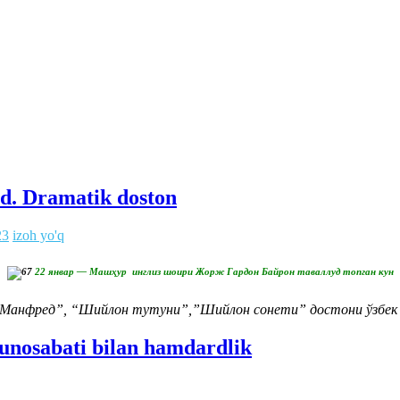
d. Dramatik doston
23
izoh yo'q
22 январ — Машҳур инглиз шоири Жорж Гардон Байрон таваллуд топган кун
“Манфред”, “Шийлон тутуни”,”Шийлон сонети” достони ўзбек 
munosabati bilan hamdardlik