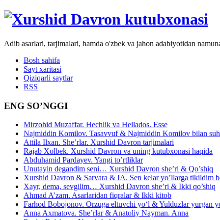
Adib asarlari, tarjimalari, hamda o'zbek va jahon adabiyotidan namun
Bosh sahifa
Sayt xaritasi
Qiziqarli saytlar
RSS
ENG SO’NGGI
Mirzohid Muzaffar. Hechlik va Hellados. Esse
Najmiddin Komilov. Tasavvuf & Najmiddin Komilov bilan suhb
Attila Ilxan. She’rlar. Xurshid Davron tarjimalari
Rajab Xolbek. Xurshid Davron va uning kutubxonasi haqida
Abduhamid Pardayev. Yangi to’rtliklar
Unutayin degandim seni… Xurshid Davron she’ri & Qo’shiq
Xurshid Davron & Sarvara & IA. Sen kelar yo’llarga tikildim
Xayr, dema, sevgilim… Xurshid Davron she’ri & Ikki qo’shiq
Ahmad A’zam. Asarlaridan fiqralar & Ikki kitob
Farhod Bobojonov. Orzuga eltuvchi yo‘l & Yulduzlar yurgan y
Anna Axmatova. She’rlar & Anatoliy Nayman. Anna