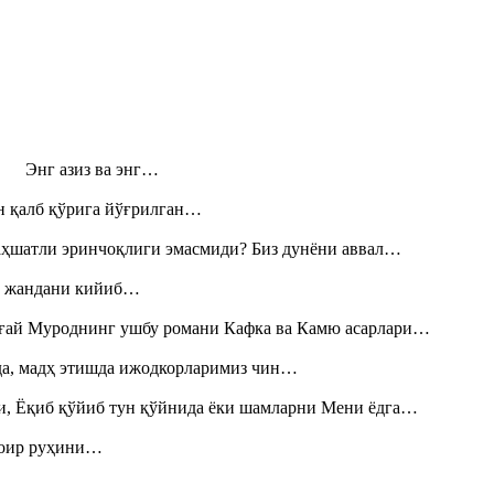
н! Энг азиз ва энг…
н қалб қўрига йўғрилган…
аҳшатли эринчоқлиги эмасмиди? Биз дунёни аввал…
», жандани кийиб…
Тоғай Муроднинг ушбу романи Кафка ва Камю асарлари…
шда, мадҳ этишда ижодкорларимиз чин…
и, Ёқиб қўйиб тун қўйнида ёки шамларни Мени ёдга…
шоир руҳини…