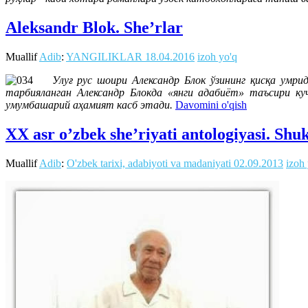
Aleksandr Blok. She’rlar
Muallif
Adib
:
YANGILIKLAR
18.04.2016
izoh yo'q
Улуғ рус шоири Александр Блок ўзининг қисқа умри
тарбияланган Александр Блокда «янги адабиёт» таъсири ку
умумбашарий аҳамият касб этади.
Davomini o'qish
XX asr o’zbek she’riyati antologiyasi. Shu
Muallif
Adib
:
O'zbek tarixi, adabiyoti va madaniyati
02.09.2013
izoh