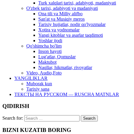
Turk xalqlari tarixi, adabiyoti, madaniyati
O'zbek tarixi, adabiyoti va madaniyati
Ona tili va Milliy alifbo
San'at va Musiqiy meros
Tarixiy hujjatlar, nodir qo'lyozmalar
Xotira va yodnomalar
Yangi kitoblar va asarlar taqdimoti
Yoshlar ijodi
Qo'shimcha bo'lim
Inson hayoti
Lug'atlar, Qomuslar
Maktubot
Naqllar, hikmatlar, rivoyatlar
Video, Audio,Foto
YANGILIKLAR
Muborak kun
Tarixiy sana
ТЕКСТЫ НА РУССКОМ — RUSCHA MATNLAR
QIDIRISH
Search for:
BIZNI KUZATIB BORING