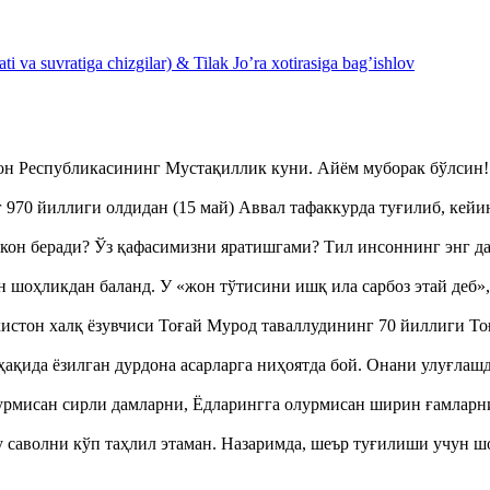
 va suvratiga chizgilar) & Tilak Jo’ra xotirasiga bag’ishlov
тон Республикасининг Мустақиллик куни. Айём муборак бўлси
970 йиллиги олдидан (15 май) Аввал тафаккурда туғилиб, кейи
кон беради? Ўз қафасимизни яратишгами? Тил инсоннинг энг д
оҳликдан баланд. У «жон тўтисини ишқ ила сарбоз этай деб
истон халқ ёзувчиси Тоғай Мурод таваллудининг 70 йиллиги 
ақида ёзилган дурдона асарларга ниҳоятда бой. Онани улуғла
урмисан сирли дамларни, Ёдларингга олурмисан ширин ғамларн
аволни кўп таҳлил этаман. Назаримда, шеър туғилиши учун 