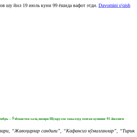
ов шу йил 19 июль куни 99 ёшида вафот этди.
Davomini o'qish
нтябрь – Ўзбекистон халқ шоири Шукрулло таваллуд топган куннинг 95 йиллиги
ри, “Жавоҳирлар сандиғи”, “Кафансиз кўмилганлар”, “Тирик