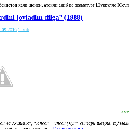
збекистон халқ шоири, атоқли адиб ва драматург Шукрулло Юсуп
rdini joyladim dilga” (1988)
2.09.2016
1 izoh
2 се
 ва яхшилик”, “Инсон – инсон учун” сингари шеърий тўпламла
а севиб мутолаа қилинади.
Davomini o'qish