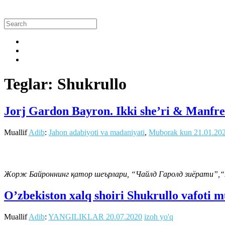
Teglar: Shukrullo
Jorj Gardon Bayron. Ikki she’ri & Manfre
Muallif
Adib
:
Jahon adabiyoti va madaniyati
,
Muborak kun
21.01.20
Жорж Байроннинг қатор шеърлари, “Чайлд Гаролд зиёрати”,
O’zbekiston xalq shoiri Shukrullo vafoti 
Muallif
Adib
:
YANGILIKLAR
20.07.2020
izoh yo'q