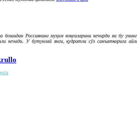
да бошидан Россиянинг муҳим воқеаларини кечирди ва бу унин
чли кечади. У бутунлай янги, қудратли сўз санъаткорига айл
krullo
 yo'q