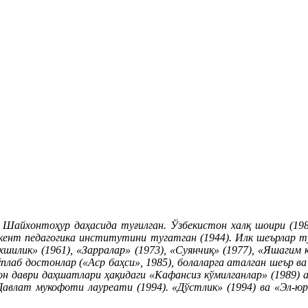
Шайхонтоҳур даҳасида туғилган. Ўзбекистон халқ шоири (198
кент педагогика институтини тугатган (1944). Илк шеърлар тў
хшилик» (1961), «Зарралар» (1973), «Суянчиқ» (1977), «Яшагим к
ўплаб достонлар («Аср баҳси», 1985), болаларга аталган шеър в
ағон даври даҳшатлари ҳақидаги «Кафансиз кўмилганлар» (1989) 
Давлат мукофоти лауреати (1994). «Дўстлик» (1994) ва «Эл-ю