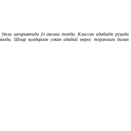
г ўтли шеъриятида ўз аксини топди. Классик адабиёт руҳида
анади. Шоир қолдирган улкан адабий мерос теранлиги билан