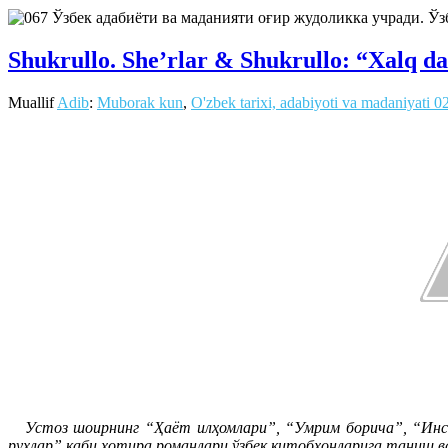
Ўзбек адабиёти ва маданияти оғир жудоликка учради. Ў
Shukrullo. She’rlar & Shukrullo: “Xalq da
Muallif
Adib
:
Muborak kun
,
O'zbek tarixi, adabiyoti va madaniyati
0
Устоз шоирнинг “Ҳаёт илҳомлари”, “Умрим борича”, “Инсон
руҳлар” каби хотира романлари ўзбек китобхонларига таниш в