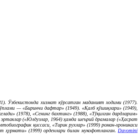
1). Ўзбекистонда хизмат кўрсатган маданият ходими (1977).
плами — «Биринчи дафтар» (1949). «Қалб қўшиқлари» (1949),
елади» (1978), «Сенинг бахтинг» (1988), «Тўқилган дардларим»
а эртаклар («Юлдузлар, 1964) ҳамда шеърий драмалар («Ҳасрат
автобиографик қиссаси, «Тирик рухлар» (1999) роман-хроникаси
рт ҳурмати» (1999) орденлари билан мукофотланган.
Davomini