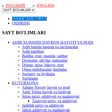
РУССКИЙ
ENGLISH
SAYT BO'LIMLARI
QIDIRISH
SAYT BO’LIMLARI
ADIB XURSHID DAVRON HAYOTI VA IJODI
Adib haqida maqola va ma'lumotlar
Adib kitoblari
Badiha, esse, maqola, suhbat
Dostonlar, she'rlar, turkumlar
Drama, qissa, hikoya, esse
Qisqa mulohazalar, luqmalar
Ssenariy va loyihalar
Tarjimalar
KUTUBXONA
Alisher Navoiy hayoti va ijodi
Amir Temur hayoti va faoliyati
Islom tarixi, adabiyoti va madaniyati
Tasavvuf tarixi, va adabiyoti
Jadidlik tarixi va adabiyoti
Jahon adabiyoti va madaniyati