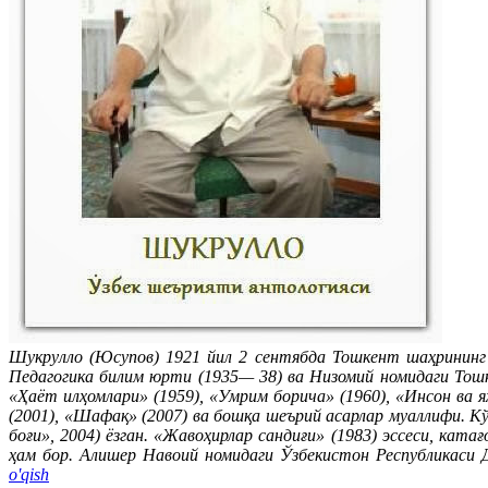
Шукрулло (Юсупов) 1921 йил 2 сентябда Тошкент шаҳрининг 
Педагогика билим юрти (1935— 38) ва Низомий номидаги Тош
«Ҳаёт илҳомлари» (1959), «Умрим борича» (1960), «Инсон ва я
(2001), «Шафақ» (2007) ва бошқа шеърий асарлар муаллифи. К
боғи», 2004) ёзган. «Жавоҳирлар сандиғи» (1983) эссеси, кат
ҳам бор. Алишер Навоий номидаги Ўзбекистон Республикаси 
o'qish