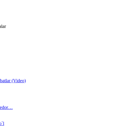
alar
atlar (Video)
 bedor…
o`l