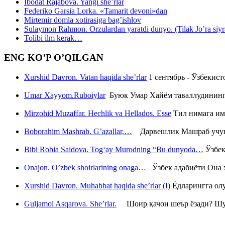
Ibodat Rajabova. Yangi she’rlar
Federiko Garsia Lorka. «Tamarit devoni»dan
Mirtemir domla xotirasiga bag’ishlov
Sulaymon Rahmon. Orzulardan yaratdi dunyo. (Tilak Jo’ra siyrati
Tolibi ilm kerak…
ENG KO’P O’QILGAN
Xurshid Davron. Vatan haqida she’rlar
1 сентябрь - Ўзбекис
Umar Xayyom.Ruboiylar
Буюк Умар Хайём таваллудининг 
Mirzohid Muzaffar. Hechlik va Hellados. Esse
Тил нимага им
Boborahim Mashrab. G’azallar,…
Дарвешлик Машраб учун ш
Bibi Robia Saidova. Tog‘ay Murodning “Bu dunyoda…
Ўзбек
Onajon. O’zbek shoirlarining onaga…
Ўзбек адабиёти Она ҳ
Xurshid Davron. Muhabbat haqida she’rlar (I)
Ёдларингга ол
Guljamol Asqarova. She’rlar.
Шоир қачон шеър ёзади? Шу с