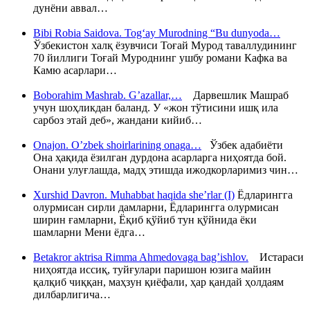
дунёни аввал…
Bibi Robia Saidova. Tog‘ay Murodning “Bu dunyoda…
Ўзбекистон халқ ёзувчиси Тоғай Мурод таваллудининг
70 йиллиги Тоғай Муроднинг ушбу романи Кафка ва
Камю асарлари…
Boborahim Mashrab. G’azallar,…
Дарвешлик Машраб
учун шоҳликдан баланд. У «жон тўтисини ишқ ила
сарбоз этай деб», жандани кийиб…
Onajon. O’zbek shoirlarining onaga…
Ўзбек адабиёти
Она ҳақида ёзилган дурдона асарларга ниҳоятда бой.
Онани улуғлашда, мадҳ этишда ижодкорларимиз чин…
Xurshid Davron. Muhabbat haqida she’rlar (I)
Ёдларингга
олурмисан сирли дамларни, Ёдларингга олурмисан
ширин ғамларни, Ёқиб қўйиб тун қўйнида ёки
шамларни Мени ёдга…
Betakror aktrisa Rimma Ahmedovaga bag’ishlov.
Истараси
ниҳоятда иссиқ, туйғулари паришон юзига майин
қалқиб чиққан, маҳзун қиёфали, ҳар қандай ҳолдаям
дилбарлигича…