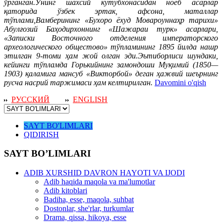
ўрганган.Унинг шахсий кутубхонасидан ноёб асарлар
қаторида ўзбек эртак, афсона, маталлар
тўплами,Вамберининг «Бухоро ёхуд Мовароуннаҳр тарихи»
Абулғозий Баҳодирхоннинг «Шажараи турк» асарлари,
«Записки Восточного отделения императорского
археологического общестово» тўпламининг 1895 йилда нашр
этилган 9-томи ҳам жой олган эди.Эътиборлиси шундаки,
кейинги тўпламда Горькийнинг замондоши Муқимий (1850—
1903) қаламига мансуб «Викторбой» деган ҳажвий шеърнинг
русча насрий таржимаси ҳам келтирилган.
Davomini o'qish
РУССКИЙ
ENGLISH
SAYT BO'LIMLARI
QIDIRISH
SAYT BO’LIMLARI
ADIB XURSHID DAVRON HAYOTI VA IJODI
Adib haqida maqola va ma'lumotlar
Adib kitoblari
Badiha, esse, maqola, suhbat
Dostonlar, she'rlar, turkumlar
Drama, qissa, hikoya, esse