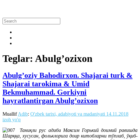
Teglar: Abulg’ozixon
Abulg’oziy Bahodirxon. Shajarai turk &
Shajarai tarokima & Umid
Bekmuhammad. Gorkiyni
hayratlantirgan Abulg’ozixon
Muallif
Adib
:
O'zbek tarixi, adabiyoti va madaniyati
14.11.2018
izoh yo'q
Таниқли рус адиби Максим Горький доимий равишда
Шарққа, хусусан, фольклорига доир китобларни тўплаб, ўқиб-