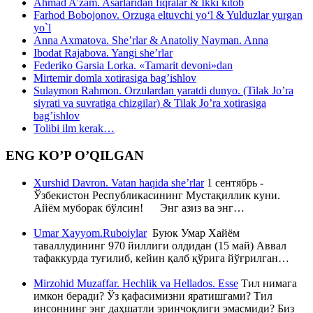
Ahmad A’zam. Asarlaridan fiqralar & Ikki kitob
Farhod Bobojonov. Orzuga eltuvchi yo‘l & Yulduzlar yurgan
yo`l
Anna Axmatova. She’rlar & Anatoliy Nayman. Anna
Ibodat Rajabova. Yangi she’rlar
Federiko Garsia Lorka. «Tamarit devoni»dan
Mirtemir domla xotirasiga bag’ishlov
Sulaymon Rahmon. Orzulardan yaratdi dunyo. (Tilak Jo’ra
siyrati va suvratiga chizgilar) & Tilak Jo’ra xotirasiga
bag’ishlov
Tolibi ilm kerak…
ENG KO’P O’QILGAN
Xurshid Davron. Vatan haqida she’rlar
1 сентябрь -
Ўзбекистон Республикасининг Мустақиллик куни.
Айём муборак бўлсин! Энг азиз ва энг…
Umar Xayyom.Ruboiylar
Буюк Умар Хайём
таваллудининг 970 йиллиги олдидан (15 май) Аввал
тафаккурда туғилиб, кейин қалб қўрига йўғрилган…
Mirzohid Muzaffar. Hechlik va Hellados. Esse
Тил нимага
имкон беради? Ўз қафасимизни яратишгами? Тил
инсоннинг энг даҳшатли эринчоқлиги эмасмиди? Биз