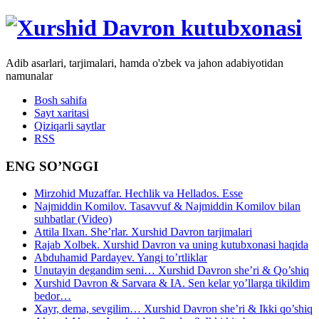
Adib asarlari, tarjimalari, hamda o'zbek va jahon adabiyotidan
namunalar
Bosh sahifa
Sayt xaritasi
Qiziqarli saytlar
RSS
ENG SO’NGGI
Mirzohid Muzaffar. Hechlik va Hellados. Esse
Najmiddin Komilov. Tasavvuf & Najmiddin Komilov bilan
suhbatlar (Video)
Attila Ilxan. She’rlar. Xurshid Davron tarjimalari
Rajab Xolbek. Xurshid Davron va uning kutubxonasi haqida
Abduhamid Pardayev. Yangi to’rtliklar
Unutayin degandim seni… Xurshid Davron she’ri & Qo’shiq
Xurshid Davron & Sarvara & IA. Sen kelar yo’llarga tikildim
bedor…
Xayr, dema, sevgilim… Xurshid Davron she’ri & Ikki qo’shiq