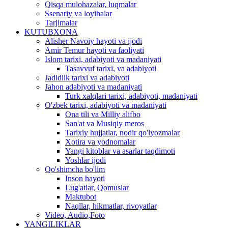
Qisqa mulohazalar, luqmalar
Ssenariy va loyihalar
Tarjimalar
KUTUBXONA
Alisher Navoiy hayoti va ijodi
Amir Temur hayoti va faoliyati
Islom tarixi, adabiyoti va madaniyati
Tasavvuf tarixi, va adabiyoti
Jadidlik tarixi va adabiyoti
Jahon adabiyoti va madaniyati
Turk xalqlari tarixi, adabiyoti, madaniyati
O'zbek tarixi, adabiyoti va madaniyati
Ona tili va Milliy alifbo
San'at va Musiqiy meros
Tarixiy hujjatlar, nodir qo'lyozmalar
Xotira va yodnomalar
Yangi kitoblar va asarlar taqdimoti
Yoshlar ijodi
Qo'shimcha bo'lim
Inson hayoti
Lug'atlar, Qomuslar
Maktubot
Naqllar, hikmatlar, rivoyatlar
Video, Audio,Foto
YANGILIKLAR