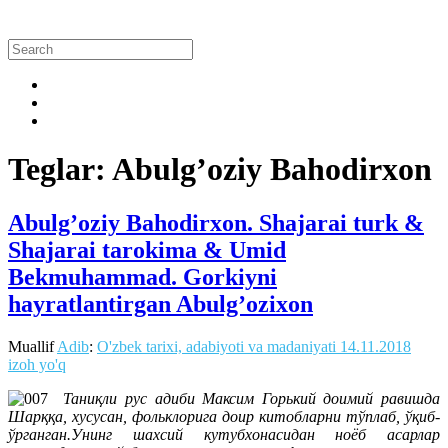
Teglar: Abulg’oziy Bahodirxon
Abulg’oziy Bahodirxon. Shajarai turk &
Shajarai tarokima & Umid
Bekmuhammad. Gorkiyni
hayratlantirgan Abulg’ozixon
Muallif
Adib
:
O'zbek tarixi, adabiyoti va madaniyati
14.11.2018
izoh yo'q
Таниқли рус адиби Максим Горький доимий равишда
Шарққа, хусусан, фольклорига доир китобларни тўплаб, ўқиб-
ўрганган.Унинг шахсий кутубхонасидан ноёб асарлар