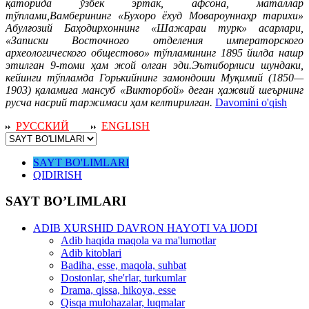
қаторида ўзбек эртак, афсона, маталлар
тўплами,Вамберининг «Бухоро ёхуд Мовароуннаҳр тарихи»
Абулғозий Баҳодирхоннинг «Шажараи турк» асарлари,
«Записки Восточного отделения императорского
археологического общестово» тўпламининг 1895 йилда нашр
этилган 9-томи ҳам жой олган эди.Эътиборлиси шундаки,
кейинги тўпламда Горькийнинг замондоши Муқимий (1850—
1903) қаламига мансуб «Викторбой» деган ҳажвий шеърнинг
русча насрий таржимаси ҳам келтирилган.
Davomini o'qish
РУССКИЙ
ENGLISH
SAYT BO'LIMLARI
QIDIRISH
SAYT BO’LIMLARI
ADIB XURSHID DAVRON HAYOTI VA IJODI
Adib haqida maqola va ma'lumotlar
Adib kitoblari
Badiha, esse, maqola, suhbat
Dostonlar, she'rlar, turkumlar
Drama, qissa, hikoya, esse
Qisqa mulohazalar, luqmalar