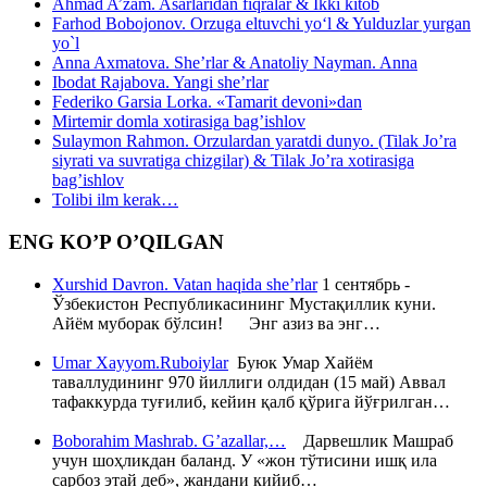
Ahmad A’zam. Asarlaridan fiqralar & Ikki kitob
Farhod Bobojonov. Orzuga eltuvchi yo‘l & Yulduzlar yurgan
yo`l
Anna Axmatova. She’rlar & Anatoliy Nayman. Anna
Ibodat Rajabova. Yangi she’rlar
Federiko Garsia Lorka. «Tamarit devoni»dan
Mirtemir domla xotirasiga bag’ishlov
Sulaymon Rahmon. Orzulardan yaratdi dunyo. (Tilak Jo’ra
siyrati va suvratiga chizgilar) & Tilak Jo’ra xotirasiga
bag’ishlov
Tolibi ilm kerak…
ENG KO’P O’QILGAN
Xurshid Davron. Vatan haqida she’rlar
1 сентябрь -
Ўзбекистон Республикасининг Мустақиллик куни.
Айём муборак бўлсин! Энг азиз ва энг…
Umar Xayyom.Ruboiylar
Буюк Умар Хайём
таваллудининг 970 йиллиги олдидан (15 май) Аввал
тафаккурда туғилиб, кейин қалб қўрига йўғрилган…
Boborahim Mashrab. G’azallar,…
Дарвешлик Машраб
учун шоҳликдан баланд. У «жон тўтисини ишқ ила
сарбоз этай деб», жандани кийиб…