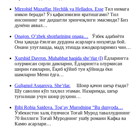
Mirzohid Muzaffar. Hechlik va Hellados. Esse
Тил нимага
имкон беради? Ўз қафасимизни яратишгами? Тил
инсоннинг энг даҳшатли эринчоқлиги эмасмиди? Биз
дунёни аввал…
Onajon. O’zbek shoirlarining onaga…
Ўзбек адабиёти
Она ҳақида ёзилган дурдона асарларга ниҳоятда бой.
Онани улуғлашда, мадҳ этишда ижодкорларимиз чин…
Xurshid Davron. Muhabbat haqida she’rlar (I)
Ёдларингга
олурмисан сирли дамларни, Ёдларингга олурмисан
ширин ғамларни, Ёқиб қўйиб тун қўйнида ёки
шамларни Мени ёдга…
Guljamol Asqarova. She’rlar.
Шоир қачон шеър ёзади?
Шу саволни кўп таҳлил этаман. Назаримда, шеър
туғилиши учун шоир руҳини…
Bibi Robia Saidova. Tog‘ay Murodning “Bu dunyoda…
Ўзбекистон халқ ёзувчиси Тоғай Мурод таваллудининг
70 йиллиги Тоғай Муроднинг ушбу романи Кафка ва
Камю асарлари…