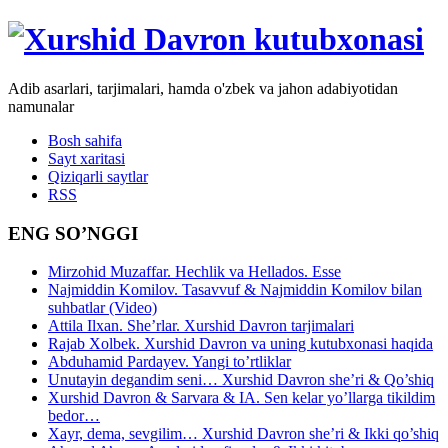
Adib asarlari, tarjimalari, hamda o'zbek va jahon adabiyotidan
namunalar
Bosh sahifa
Sayt xaritasi
Qiziqarli saytlar
RSS
ENG SO’NGGI
Mirzohid Muzaffar. Hechlik va Hellados. Esse
Najmiddin Komilov. Tasavvuf & Najmiddin Komilov bilan
suhbatlar (Video)
Attila Ilxan. She’rlar. Xurshid Davron tarjimalari
Rajab Xolbek. Xurshid Davron va uning kutubxonasi haqida
Abduhamid Pardayev. Yangi to’rtliklar
Unutayin degandim seni… Xurshid Davron she’ri & Qo’shiq
Xurshid Davron & Sarvara & IA. Sen kelar yo’llarga tikildim
bedor…
Xayr, dema, sevgilim… Xurshid Davron she’ri & Ikki qo’shiq