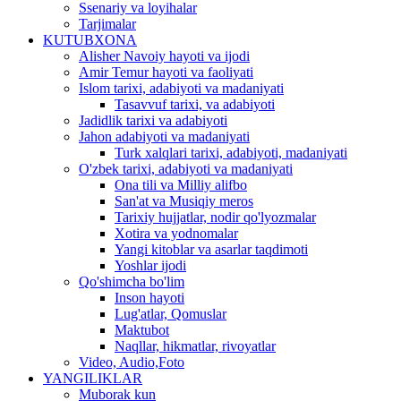
Ssenariy va loyihalar
Tarjimalar
KUTUBXONA
Alisher Navoiy hayoti va ijodi
Amir Temur hayoti va faoliyati
Islom tarixi, adabiyoti va madaniyati
Tasavvuf tarixi, va adabiyoti
Jadidlik tarixi va adabiyoti
Jahon adabiyoti va madaniyati
Turk xalqlari tarixi, adabiyoti, madaniyati
O'zbek tarixi, adabiyoti va madaniyati
Ona tili va Milliy alifbo
San'at va Musiqiy meros
Tarixiy hujjatlar, nodir qo'lyozmalar
Xotira va yodnomalar
Yangi kitoblar va asarlar taqdimoti
Yoshlar ijodi
Qo'shimcha bo'lim
Inson hayoti
Lug'atlar, Qomuslar
Maktubot
Naqllar, hikmatlar, rivoyatlar
Video, Audio,Foto
YANGILIKLAR
Muborak kun