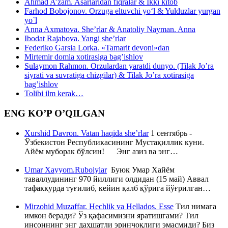
Ahmad A’zam. Asarlaridan fiqralar & Ikki kitob
Farhod Bobojonov. Orzuga eltuvchi yo‘l & Yulduzlar yurgan
yo`l
Anna Axmatova. She’rlar & Anatoliy Nayman. Anna
Ibodat Rajabova. Yangi she’rlar
Federiko Garsia Lorka. «Tamarit devoni»dan
Mirtemir domla xotirasiga bag’ishlov
Sulaymon Rahmon. Orzulardan yaratdi dunyo. (Tilak Jo’ra
siyrati va suvratiga chizgilar) & Tilak Jo’ra xotirasiga
bag’ishlov
Tolibi ilm kerak…
ENG KO’P O’QILGAN
Xurshid Davron. Vatan haqida she’rlar
1 сентябрь -
Ўзбекистон Республикасининг Мустақиллик куни.
Айём муборак бўлсин! Энг азиз ва энг…
Umar Xayyom.Ruboiylar
Буюк Умар Хайём
таваллудининг 970 йиллиги олдидан (15 май) Аввал
тафаккурда туғилиб, кейин қалб қўрига йўғрилган…
Mirzohid Muzaffar. Hechlik va Hellados. Esse
Тил нимага
имкон беради? Ўз қафасимизни яратишгами? Тил
инсоннинг энг даҳшатли эринчоқлиги эмасмиди? Биз