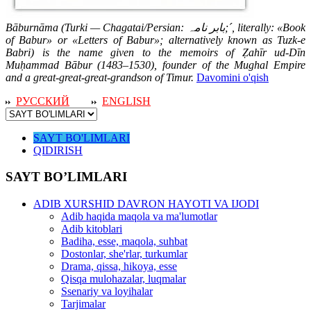
Bāburnāma (Turki — Chagatai/Persian: بابر نامہ‎;´, literally: «Book
of Babur» or «Letters of Babur»; alternatively known as Tuzk-e
Babri) is the name given to the memoirs of Ẓahīr ud-Dīn
Muḥammad Bābur (1483–1530), founder of the Mughal Empire
and a great-great-great-grandson of Timur.
Davomini o'qish
РУССКИЙ
ENGLISH
SAYT BO'LIMLARI
QIDIRISH
SAYT BO’LIMLARI
ADIB XURSHID DAVRON HAYOTI VA IJODI
Adib haqida maqola va ma'lumotlar
Adib kitoblari
Badiha, esse, maqola, suhbat
Dostonlar, she'rlar, turkumlar
Drama, qissa, hikoya, esse
Qisqa mulohazalar, luqmalar
Ssenariy va loyihalar
Tarjimalar