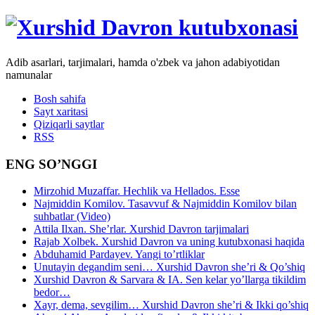
Adib asarlari, tarjimalari, hamda o'zbek va jahon adabiyotidan
namunalar
Bosh sahifa
Sayt xaritasi
Qiziqarli saytlar
RSS
ENG SO’NGGI
Mirzohid Muzaffar. Hechlik va Hellados. Esse
Najmiddin Komilov. Tasavvuf & Najmiddin Komilov bilan
suhbatlar (Video)
Attila Ilxan. She’rlar. Xurshid Davron tarjimalari
Rajab Xolbek. Xurshid Davron va uning kutubxonasi haqida
Abduhamid Pardayev. Yangi to’rtliklar
Unutayin degandim seni… Xurshid Davron she’ri & Qo’shiq
Xurshid Davron & Sarvara & IA. Sen kelar yo’llarga tikildim
bedor…
Xayr, dema, sevgilim… Xurshid Davron she’ri & Ikki qo’shiq