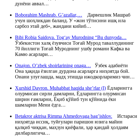
дунёни аввал…
Boborahim Mashrab. G’azallar,…
Дарвешлик Машраб
учун шоҳликдан баланд. У «жон тўтисини ишқ ила
сарбоз этай деб», жандани кийиб…
Bibi Robia Saidova. Tog‘ay Murodning “Bu dunyoda…
Ўзбекистон халқ ёзувчиси Тоғай Мурод таваллудининг
70 йиллиги Тоғай Муроднинг ушбу романи Кафка ва
Камю асарлари…
Onajon. O’zbek shoirlarining onaga…
Ўзбек адабиёти
Она ҳақида ёзилган дурдона асарларга ниҳоятда бой.
Онани улуғлашда, мадҳ этишда ижодкорларимиз чин…
Xurshid Davron. Muhabbat haqida she’rlar (I)
Ёдларингга
олурмисан сирли дамларни, Ёдларингга олурмисан
ширин ғамларни, Ёқиб қўйиб тун қўйнида ёки
шамларни Мени ёдга…
Betakror aktrisa Rimma Ahmedovaga bag’ishlov.
Истараси
ниҳоятда иссиқ, туйғулари паришон юзига майин
қалқиб чиққан, маҳзун қиёфали, ҳар қандай ҳолдаям
дилбарлигича…