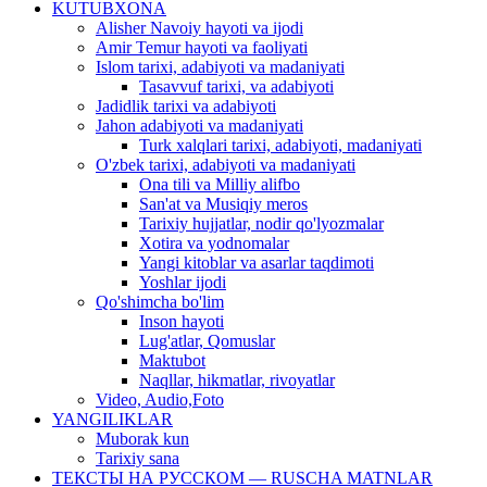
KUTUBXONA
Alisher Navoiy hayoti va ijodi
Amir Temur hayoti va faoliyati
Islom tarixi, adabiyoti va madaniyati
Tasavvuf tarixi, va adabiyoti
Jadidlik tarixi va adabiyoti
Jahon adabiyoti va madaniyati
Turk xalqlari tarixi, adabiyoti, madaniyati
O'zbek tarixi, adabiyoti va madaniyati
Ona tili va Milliy alifbo
San'at va Musiqiy meros
Tarixiy hujjatlar, nodir qo'lyozmalar
Xotira va yodnomalar
Yangi kitoblar va asarlar taqdimoti
Yoshlar ijodi
Qo'shimcha bo'lim
Inson hayoti
Lug'atlar, Qomuslar
Maktubot
Naqllar, hikmatlar, rivoyatlar
Video, Audio,Foto
YANGILIKLAR
Muborak kun
Tarixiy sana
ТЕКСТЫ НА РУССКОМ — RUSCHA MATNLAR