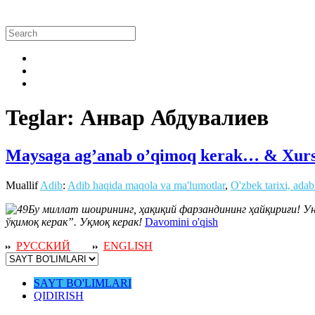
Teglar: Анвар Абдувалиев
Maysaga ag’anab o’qimoq kerak… & Xursh
Muallif
Adib
:
Adib haqida maqola va ma'lumotlar
,
O'zbek tarixi, adab
Бу миллат шоирининг, ҳақиқий фарзандининг ҳайқириғи! У
ўқимоқ керак”. Уқмоқ керак!
Davomini o'qish
РУССКИЙ
ENGLISH
SAYT BO'LIMLARI
QIDIRISH