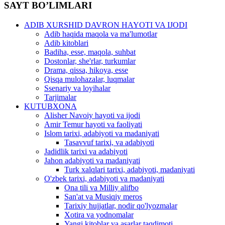
SAYT BO’LIMLARI
ADIB XURSHID DAVRON HAYOTI VA IJODI
Adib haqida maqola va ma'lumotlar
Adib kitoblari
Badiha, esse, maqola, suhbat
Dostonlar, she'rlar, turkumlar
Drama, qissa, hikoya, esse
Qisqa mulohazalar, luqmalar
Ssenariy va loyihalar
Tarjimalar
KUTUBXONA
Alisher Navoiy hayoti va ijodi
Amir Temur hayoti va faoliyati
Islom tarixi, adabiyoti va madaniyati
Tasavvuf tarixi, va adabiyoti
Jadidlik tarixi va adabiyoti
Jahon adabiyoti va madaniyati
Turk xalqlari tarixi, adabiyoti, madaniyati
O'zbek tarixi, adabiyoti va madaniyati
Ona tili va Milliy alifbo
San'at va Musiqiy meros
Tarixiy hujjatlar, nodir qo'lyozmalar
Xotira va yodnomalar
Yangi kitoblar va asarlar taqdimoti