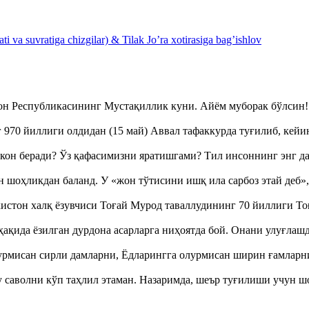
 va suvratiga chizgilar) & Tilak Jo’ra xotirasiga bag’ishlov
тон Республикасининг Мустақиллик куни. Айём муборак бўлси
970 йиллиги олдидан (15 май) Аввал тафаккурда туғилиб, кейи
кон беради? Ўз қафасимизни яратишгами? Тил инсоннинг энг д
оҳликдан баланд. У «жон тўтисини ишқ ила сарбоз этай деб
истон халқ ёзувчиси Тоғай Мурод таваллудининг 70 йиллиги 
ақида ёзилган дурдона асарларга ниҳоятда бой. Онани улуғла
урмисан сирли дамларни, Ёдларингга олурмисан ширин ғамларн
аволни кўп таҳлил этаман. Назаримда, шеър туғилиши учун 