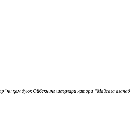
рлар”ни ҳам буюк Ойбекнинг шеърлари қатори “Майсага ағанаб