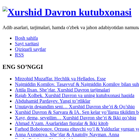
Adib asarlari, tarjimalari, hamda o'zbek va jahon adabiyotidan namun
Bosh sahifa
Sayt xaritasi
Qiziqarli saytlar
RSS
ENG SO’NGGI
Mirzohid Muzaffar. Hechlik va Hellados. Esse
Najmiddin Komilov. Tasavvuf & Najmiddin Komilov bilan suhb
Attila Ilxan. She’rlar. Xurshid Davron tarjimalari
Rajab Xolbek. Xurshid Davron va uning kutubxonasi haqida
Abduhamid Pardayev. Yangi to’rtliklar
Unutayin degandim seni… Xurshid Davron she’ri & Qo’shiq
Xurshid Davron & Sarvara & IA. Sen kelar yo’llarga tikildim
Xayr, dema, sevgilim… Xurshid Davron she’ri & Ikki qo’shiq
Ahmad A’zam. Asarlaridan fiqralar & Ikki kitob
Farhod Bobojonov. Orzuga eltuvchi yo‘l & Yulduzlar yurgan y
Anna Axmatova. She’rlar & Anatoliy Nayman. Anna