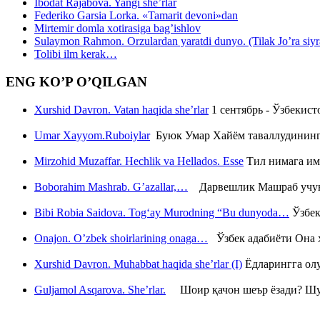
Ibodat Rajabova. Yangi she’rlar
Federiko Garsia Lorka. «Tamarit devoni»dan
Mirtemir domla xotirasiga bag’ishlov
Sulaymon Rahmon. Orzulardan yaratdi dunyo. (Tilak Jo’ra siyrati
Tolibi ilm kerak…
ENG KO’P O’QILGAN
Xurshid Davron. Vatan haqida she’rlar
1 сентябрь - Ўзбекис
Umar Xayyom.Ruboiylar
Буюк Умар Хайём таваллудининг 
Mirzohid Muzaffar. Hechlik va Hellados. Esse
Тил нимага им
Boborahim Mashrab. G’azallar,…
Дарвешлик Машраб учун ш
Bibi Robia Saidova. Tog‘ay Murodning “Bu dunyoda…
Ўзбек
Onajon. O’zbek shoirlarining onaga…
Ўзбек адабиёти Она ҳ
Xurshid Davron. Muhabbat haqida she’rlar (I)
Ёдларингга ол
Guljamol Asqarova. She’rlar.
Шоир қачон шеър ёзади? Шу с