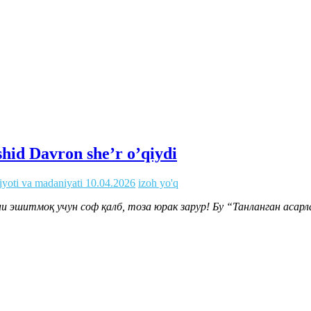
id Davron she’r o’qiydi
iyoti va madaniyati
10.04.2026
izoh yo'q
ни эшитмоқ учун соф қалб, тоза юрак зарур! Бу “Танланган аса