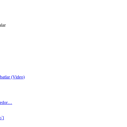
alar
atlar (Video)
 bedor…
o`l