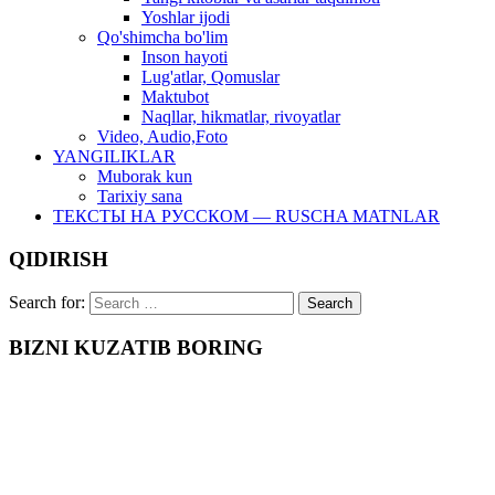
Yoshlar ijodi
Qo'shimcha bo'lim
Inson hayoti
Lug'atlar, Qomuslar
Maktubot
Naqllar, hikmatlar, rivoyatlar
Video, Audio,Foto
YANGILIKLAR
Muborak kun
Tarixiy sana
ТЕКСТЫ НА РУССКОМ — RUSCHA MATNLAR
QIDIRISH
Search for:
BIZNI KUZATIB BORING