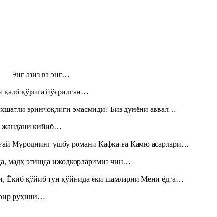
н! Энг азиз ва энг…
н қалб қўрига йўғрилган…
аҳшатли эринчоқлиги эмасмиди? Биз дунёни аввал…
», жандани кийиб…
Тоғай Муроднинг ушбу романи Кафка ва Камю асарлари…
шда, мадҳ этишда ижодкорларимиз чин…
и, Ёқиб қўйиб тун қўйнида ёки шамларни Мени ёдга…
шоир руҳини…