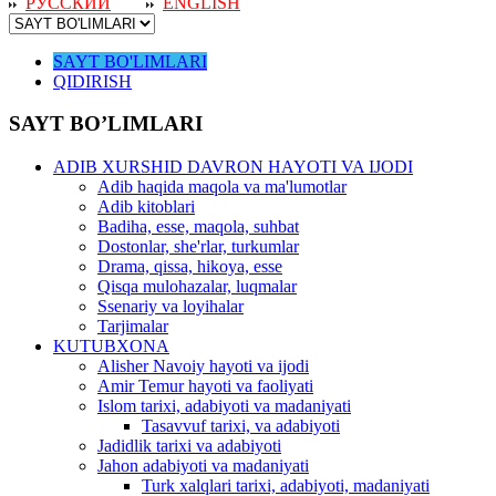
РУССКИЙ
ENGLISH
SAYT BO'LIMLARI
QIDIRISH
SAYT BO’LIMLARI
ADIB XURSHID DAVRON HAYOTI VA IJODI
Adib haqida maqola va ma'lumotlar
Adib kitoblari
Badiha, esse, maqola, suhbat
Dostonlar, she'rlar, turkumlar
Drama, qissa, hikoya, esse
Qisqa mulohazalar, luqmalar
Ssenariy va loyihalar
Tarjimalar
KUTUBXONA
Alisher Navoiy hayoti va ijodi
Amir Temur hayoti va faoliyati
Islom tarixi, adabiyoti va madaniyati
Tasavvuf tarixi, va adabiyoti
Jadidlik tarixi va adabiyoti
Jahon adabiyoti va madaniyati
Turk xalqlari tarixi, adabiyoti, madaniyati