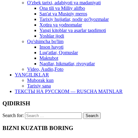
O'zbek tarixi, adabiyoti va madaniyati
Ona tili va Milliy alifbo
San'at va Musiqiy meros
Tarixiy hujjatlar, nodir qo'lyozmalar
Xotira va yodnomalar
Yangi kitoblar va asarlar taqdimoti
Yoshlar ijodi
Qo'shimcha bo'lim
Inson hayoti
Lug'atlar, Qomuslar
Maktubot
Naqllar, hikmatlar, rivoyatlar
Video, Audio,Foto
YANGILIKLAR
Muborak kun
Tarixiy sana
ТЕКСТЫ НА РУССКОМ — RUSCHA MATNLAR
QIDIRISH
Search for:
BIZNI KUZATIB BORING