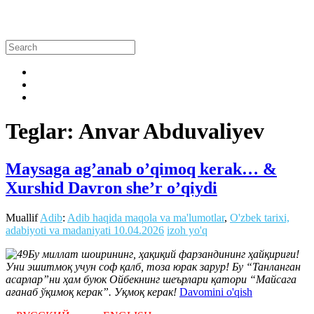
Teglar: Anvar Abduvaliyev
Maysaga ag’anab o’qimoq kerak… &
Xurshid Davron she’r o’qiydi
Muallif
Adib
:
Adib haqida maqola va ma'lumotlar
,
O'zbek tarixi,
adabiyoti va madaniyati
10.04.2026
izoh yo'q
Бу миллат шоирининг, ҳақиқий фарзандининг ҳайқириғи!
Уни эшитмоқ учун соф қалб, тоза юрак зарур! Бу “Танланган
асарлар”ни ҳам буюк Ойбекнинг шеърлари қатори “Майсага
ағанаб ўқимоқ керак”. Уқмоқ керак!
Davomini o'qish