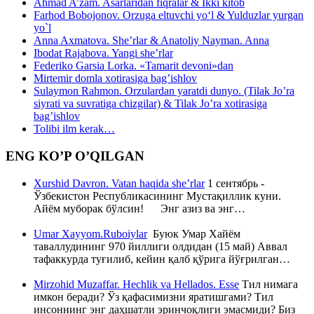
Ahmad A’zam. Asarlaridan fiqralar & Ikki kitob
Farhod Bobojonov. Orzuga eltuvchi yo‘l & Yulduzlar yurgan
yo`l
Anna Axmatova. She’rlar & Anatoliy Nayman. Anna
Ibodat Rajabova. Yangi she’rlar
Federiko Garsia Lorka. «Tamarit devoni»dan
Mirtemir domla xotirasiga bag’ishlov
Sulaymon Rahmon. Orzulardan yaratdi dunyo. (Tilak Jo’ra
siyrati va suvratiga chizgilar) & Tilak Jo’ra xotirasiga
bag’ishlov
Tolibi ilm kerak…
ENG KO’P O’QILGAN
Xurshid Davron. Vatan haqida she’rlar
1 сентябрь -
Ўзбекистон Республикасининг Мустақиллик куни.
Айём муборак бўлсин! Энг азиз ва энг…
Umar Xayyom.Ruboiylar
Буюк Умар Хайём
таваллудининг 970 йиллиги олдидан (15 май) Аввал
тафаккурда туғилиб, кейин қалб қўрига йўғрилган…
Mirzohid Muzaffar. Hechlik va Hellados. Esse
Тил нимага
имкон беради? Ўз қафасимизни яратишгами? Тил
инсоннинг энг даҳшатли эринчоқлиги эмасмиди? Биз