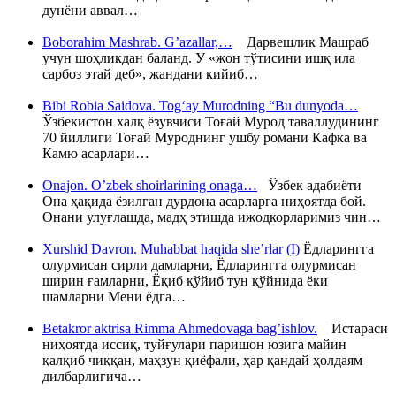
дунёни аввал…
Boborahim Mashrab. G’azallar,…
Дарвешлик Машраб
учун шоҳликдан баланд. У «жон тўтисини ишқ ила
сарбоз этай деб», жандани кийиб…
Bibi Robia Saidova. Tog‘ay Murodning “Bu dunyoda…
Ўзбекистон халқ ёзувчиси Тоғай Мурод таваллудининг
70 йиллиги Тоғай Муроднинг ушбу романи Кафка ва
Камю асарлари…
Onajon. O’zbek shoirlarining onaga…
Ўзбек адабиёти
Она ҳақида ёзилган дурдона асарларга ниҳоятда бой.
Онани улуғлашда, мадҳ этишда ижодкорларимиз чин…
Xurshid Davron. Muhabbat haqida she’rlar (I)
Ёдларингга
олурмисан сирли дамларни, Ёдларингга олурмисан
ширин ғамларни, Ёқиб қўйиб тун қўйнида ёки
шамларни Мени ёдга…
Betakror aktrisa Rimma Ahmedovaga bag’ishlov.
Истараси
ниҳоятда иссиқ, туйғулари паришон юзига майин
қалқиб чиққан, маҳзун қиёфали, ҳар қандай ҳолдаям
дилбарлигича…