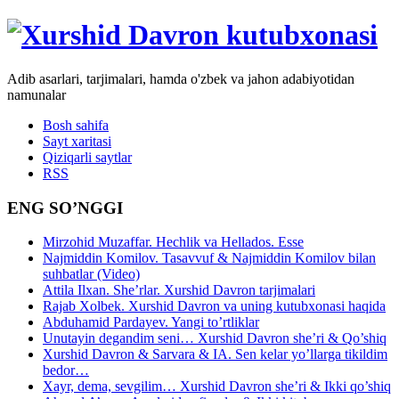
Adib asarlari, tarjimalari, hamda o'zbek va jahon adabiyotidan
namunalar
Bosh sahifa
Sayt xaritasi
Qiziqarli saytlar
RSS
ENG SO’NGGI
Mirzohid Muzaffar. Hechlik va Hellados. Esse
Najmiddin Komilov. Tasavvuf & Najmiddin Komilov bilan
suhbatlar (Video)
Attila Ilxan. She’rlar. Xurshid Davron tarjimalari
Rajab Xolbek. Xurshid Davron va uning kutubxonasi haqida
Abduhamid Pardayev. Yangi to’rtliklar
Unutayin degandim seni… Xurshid Davron she’ri & Qo’shiq
Xurshid Davron & Sarvara & IA. Sen kelar yo’llarga tikildim
bedor…
Xayr, dema, sevgilim… Xurshid Davron she’ri & Ikki qo’shiq