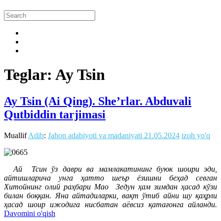
Teglar: Ay Tsin
Ay Tsin (Ai Qing). She’rlar. Abduvali
Qutbiddin tarjimasi
Muallif
Adib
:
Jahon adabiyoti va madaniyati
21.05.2024
izoh yo'q
Ай Тсин ўз даври ва мамлакатининг буюк шоири эди,
айтишларича унга ҳатто шеър ёзишни беҳад севган
Хитойнинг олий раҳбари Мао Зедун ҳам зимдан ҳасад кўзи
билан боққан. Яна айтадиларки, вақт ўтиб айни шу қаҳрли
ҳасад шоир ижодига нисбатан аёвсиз қатағонга айланди.
Davomini o'qish