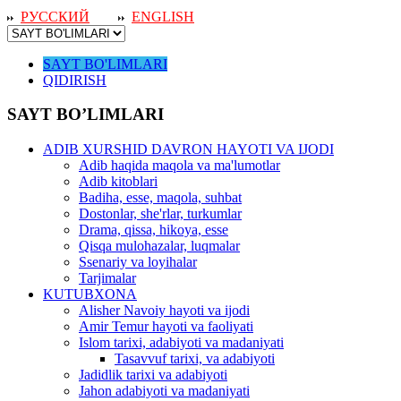
РУССКИЙ
ENGLISH
SAYT BO'LIMLARI
QIDIRISH
SAYT BO’LIMLARI
ADIB XURSHID DAVRON HAYOTI VA IJODI
Adib haqida maqola va ma'lumotlar
Adib kitoblari
Badiha, esse, maqola, suhbat
Dostonlar, she'rlar, turkumlar
Drama, qissa, hikoya, esse
Qisqa mulohazalar, luqmalar
Ssenariy va loyihalar
Tarjimalar
KUTUBXONA
Alisher Navoiy hayoti va ijodi
Amir Temur hayoti va faoliyati
Islom tarixi, adabiyoti va madaniyati
Tasavvuf tarixi, va adabiyoti
Jadidlik tarixi va adabiyoti
Jahon adabiyoti va madaniyati