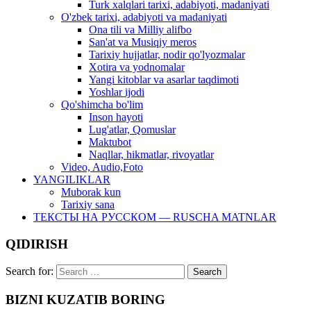
Turk xalqlari tarixi, adabiyoti, madaniyati
O'zbek tarixi, adabiyoti va madaniyati
Ona tili va Milliy alifbo
San'at va Musiqiy meros
Tarixiy hujjatlar, nodir qo'lyozmalar
Xotira va yodnomalar
Yangi kitoblar va asarlar taqdimoti
Yoshlar ijodi
Qo'shimcha bo'lim
Inson hayoti
Lug'atlar, Qomuslar
Maktubot
Naqllar, hikmatlar, rivoyatlar
Video, Audio,Foto
YANGILIKLAR
Muborak kun
Tarixiy sana
ТЕКСТЫ НА РУССКОМ — RUSCHA MATNLAR
QIDIRISH
Search for:
BIZNI KUZATIB BORING