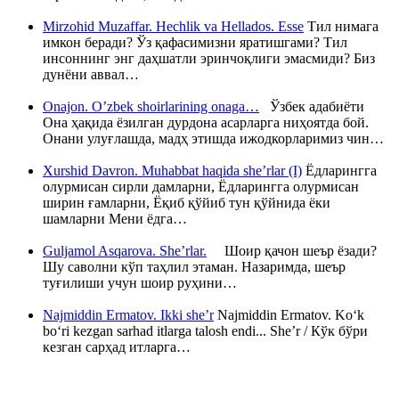
Mirzohid Muzaffar. Hechlik va Hellados. Esse
Тил нимага
имкон беради? Ўз қафасимизни яратишгами? Тил
инсоннинг энг даҳшатли эринчоқлиги эмасмиди? Биз
дунёни аввал…
Onajon. O’zbek shoirlarining onaga…
Ўзбек адабиёти
Она ҳақида ёзилган дурдона асарларга ниҳоятда бой.
Онани улуғлашда, мадҳ этишда ижодкорларимиз чин…
Xurshid Davron. Muhabbat haqida she’rlar (I)
Ёдларингга
олурмисан сирли дамларни, Ёдларингга олурмисан
ширин ғамларни, Ёқиб қўйиб тун қўйнида ёки
шамларни Мени ёдга…
Guljamol Asqarova. She’rlar.
Шоир қачон шеър ёзади?
Шу саволни кўп таҳлил этаман. Назаримда, шеър
туғилиши учун шоир руҳини…
Najmiddin Ermatov. Ikki she’r
Najmiddin Ermatov. Ko‘k
bo‘ri kezgan sarhad itlarga talosh endi... She’r / Кўк бўри
кезган сарҳад итларга…