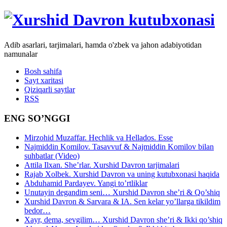
Adib asarlari, tarjimalari, hamda o'zbek va jahon adabiyotidan
namunalar
Bosh sahifa
Sayt xaritasi
Qiziqarli saytlar
RSS
ENG SO’NGGI
Mirzohid Muzaffar. Hechlik va Hellados. Esse
Najmiddin Komilov. Tasavvuf & Najmiddin Komilov bilan
suhbatlar (Video)
Attila Ilxan. She’rlar. Xurshid Davron tarjimalari
Rajab Xolbek. Xurshid Davron va uning kutubxonasi haqida
Abduhamid Pardayev. Yangi to’rtliklar
Unutayin degandim seni… Xurshid Davron she’ri & Qo’shiq
Xurshid Davron & Sarvara & IA. Sen kelar yo’llarga tikildim
bedor…
Xayr, dema, sevgilim… Xurshid Davron she’ri & Ikki qo’shiq