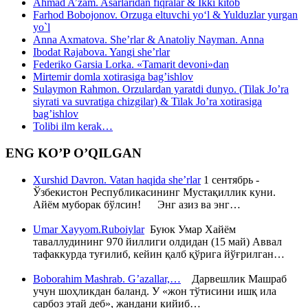
Ahmad A’zam. Asarlaridan fiqralar & Ikki kitob
Farhod Bobojonov. Orzuga eltuvchi yo‘l & Yulduzlar yurgan
yo`l
Anna Axmatova. She’rlar & Anatoliy Nayman. Anna
Ibodat Rajabova. Yangi she’rlar
Federiko Garsia Lorka. «Tamarit devoni»dan
Mirtemir domla xotirasiga bag’ishlov
Sulaymon Rahmon. Orzulardan yaratdi dunyo. (Tilak Jo’ra
siyrati va suvratiga chizgilar) & Tilak Jo’ra xotirasiga
bag’ishlov
Tolibi ilm kerak…
ENG KO’P O’QILGAN
Xurshid Davron. Vatan haqida she’rlar
1 сентябрь -
Ўзбекистон Республикасининг Мустақиллик куни.
Айём муборак бўлсин! Энг азиз ва энг…
Umar Xayyom.Ruboiylar
Буюк Умар Хайём
таваллудининг 970 йиллиги олдидан (15 май) Аввал
тафаккурда туғилиб, кейин қалб қўрига йўғрилган…
Boborahim Mashrab. G’azallar,…
Дарвешлик Машраб
учун шоҳликдан баланд. У «жон тўтисини ишқ ила
сарбоз этай деб», жандани кийиб…