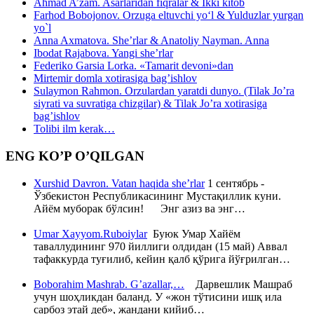
Ahmad A’zam. Asarlaridan fiqralar & Ikki kitob
Farhod Bobojonov. Orzuga eltuvchi yo‘l & Yulduzlar yurgan
yo`l
Anna Axmatova. She’rlar & Anatoliy Nayman. Anna
Ibodat Rajabova. Yangi she’rlar
Federiko Garsia Lorka. «Tamarit devoni»dan
Mirtemir domla xotirasiga bag’ishlov
Sulaymon Rahmon. Orzulardan yaratdi dunyo. (Tilak Jo’ra
siyrati va suvratiga chizgilar) & Tilak Jo’ra xotirasiga
bag’ishlov
Tolibi ilm kerak…
ENG KO’P O’QILGAN
Xurshid Davron. Vatan haqida she’rlar
1 сентябрь -
Ўзбекистон Республикасининг Мустақиллик куни.
Айём муборак бўлсин! Энг азиз ва энг…
Umar Xayyom.Ruboiylar
Буюк Умар Хайём
таваллудининг 970 йиллиги олдидан (15 май) Аввал
тафаккурда туғилиб, кейин қалб қўрига йўғрилган…
Boborahim Mashrab. G’azallar,…
Дарвешлик Машраб
учун шоҳликдан баланд. У «жон тўтисини ишқ ила
сарбоз этай деб», жандани кийиб…