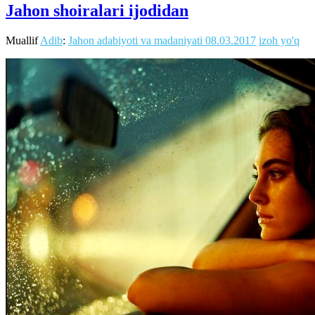
Jahon shoiralari ijodidan
Muallif
Adib
:
Jahon adabiyoti va madaniyati
08.03.2017
izoh yo'q