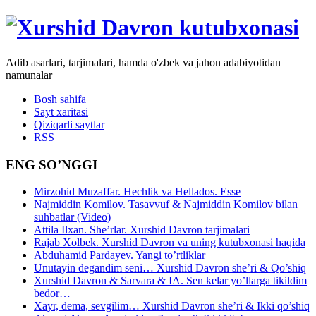
Adib asarlari, tarjimalari, hamda o'zbek va jahon adabiyotidan
namunalar
Bosh sahifa
Sayt xaritasi
Qiziqarli saytlar
RSS
ENG SO’NGGI
Mirzohid Muzaffar. Hechlik va Hellados. Esse
Najmiddin Komilov. Tasavvuf & Najmiddin Komilov bilan
suhbatlar (Video)
Attila Ilxan. She’rlar. Xurshid Davron tarjimalari
Rajab Xolbek. Xurshid Davron va uning kutubxonasi haqida
Abduhamid Pardayev. Yangi to’rtliklar
Unutayin degandim seni… Xurshid Davron she’ri & Qo’shiq
Xurshid Davron & Sarvara & IA. Sen kelar yo’llarga tikildim
bedor…
Xayr, dema, sevgilim… Xurshid Davron she’ri & Ikki qo’shiq