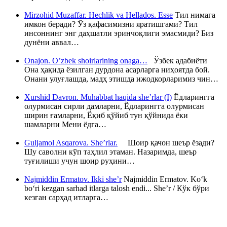
Mirzohid Muzaffar. Hechlik va Hellados. Esse
Тил нимага
имкон беради? Ўз қафасимизни яратишгами? Тил
инсоннинг энг даҳшатли эринчоқлиги эмасмиди? Биз
дунёни аввал…
Onajon. O’zbek shoirlarining onaga…
Ўзбек адабиёти
Она ҳақида ёзилган дурдона асарларга ниҳоятда бой.
Онани улуғлашда, мадҳ этишда ижодкорларимиз чин…
Xurshid Davron. Muhabbat haqida she’rlar (I)
Ёдларингга
олурмисан сирли дамларни, Ёдларингга олурмисан
ширин ғамларни, Ёқиб қўйиб тун қўйнида ёки
шамларни Мени ёдга…
Guljamol Asqarova. She’rlar.
Шоир қачон шеър ёзади?
Шу саволни кўп таҳлил этаман. Назаримда, шеър
туғилиши учун шоир руҳини…
Najmiddin Ermatov. Ikki she’r
Najmiddin Ermatov. Ko‘k
bo‘ri kezgan sarhad itlarga talosh endi... She’r / Кўк бўри
кезган сарҳад итларга…