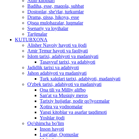
Adib kitoblari
Badiha, esse, maqola, suhbat
Dostonlar, she'rlar, turkumlar
Drama, qissa, hikoya, esse
Qisqa mulohazalar, luqmalar
Ssenariy va loyihalar
Tarjimalar
KUTUBXONA
Alisher Navoiy hayoti va ijodi
Amir Temur hayoti va faoliyati
Islom tarixi, adabiyoti va madaniyati
Tasavvuf tarixi, va adabiyoti
Jadidlik tarixi va adabiyoti
Jahon adabiyoti va madaniyati
Turk xalqlari tarixi, adabiyoti, madaniyati
O'zbek tarixi, adabiyoti va madaniyati
Ona tili va Milliy alifbo
San'at va Musiqiy meros
Tarixiy hujjatlar, nodir qo'lyozmalar
Xotira va yodnomalar
Yangi kitoblar va asarlar taqdimoti
Yoshlar ijodi
Qo'shimcha bo'lim
Inson hayoti
Lug'atlar, Qomuslar