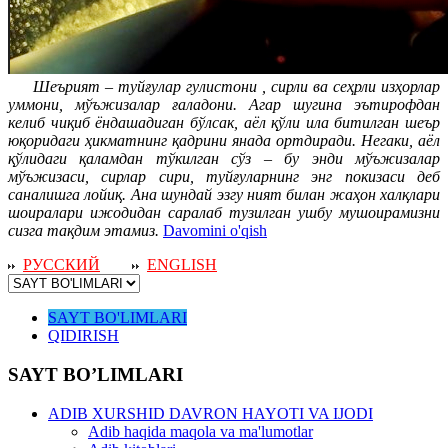
Шеърият – туйғулар гулистони , сирли ва сеҳрли изҳорлар
уммони, мўъжизалар ғаладони. Агар шугина эътирофдан
келиб чиқиб ёндашадиган бўлсак, аёл қўли ила битилган шеър
юқоридаги ҳикматнинг қадрини янада ортдиради. Негаки, аёл
қўлидаги қаламдан тўкилган сўз – бу энди мўъжизалар
мўъжизаси, сирлар сири, туйғуларнинг энг покизаси деб
саналишга лойиқ. Ана шундай эзгу ният билан жаҳон халқлари
шоиралари ижодидан саралаб тузилган ушбу мушоирамизни
сизга тақдим этамиз.
Davomini o'qish
РУССКИЙ
ENGLISH
SAYT BO'LIMLARI
QIDIRISH
SAYT BO’LIMLARI
ADIB XURSHID DAVRON HAYOTI VA IJODI
Adib haqida maqola va ma'lumotlar