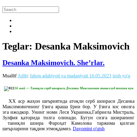
Teglar: Desanka Maksimovich
Desanka Maksimovich. She’rlar.
Muallif
Adib
:
Jahon adabiyoti va madaniyati
16.05.2023
izoh yo'q
16 май — Таниқли серб шоираси Десанка Максимович таваллуд топган кун
ХХ аср жаҳон шеъриятида атоқли серб шоираси Десанка
Максимовичнинг ўзига яраша ўрни бор. У ўзига хос овозга
эга ижодкор. Унинг номи Леся Украинка,Габриела Мистраль,
Зулфия қаторида тилга олинади. Бугун сизга шоиранинг
таниқли шоира Фароҳат Камолова таржима қилган
шеърларини тақдим этмоқдамиз.
Davomini o'qish