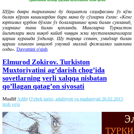
Туркистонда мухтор ҳукумат тузилганини эълон қилди
Шўро даври тарихининг бу даҳшатли саҳифасини ўз кўзи
билан кўрган кишилардан бири мана бу сўзларни ёзган: «Кенг
юртимиз қурбон бўлган ўз болаларининг қони билан сувланиб,
уларнинг тани билан қопланди. Мингларча Туркистон
йигитлари янги ниқоб кийиб чиққан эски мустамлакачиларга
қарши курашда ўлдилар. Шу тариқа севинч, умидлар билан
қарши олинган инқилоб умумий миллий фожиамиз шаклини
олди».
Davomini o'qish
Elmurod Zokirov. Turkiston
Muxtoriyatini ag’darish chog’ida
sovetlarning yerli xalqqa nisbatan
qo’llagan qatag’on siyosati
Muallif
Adib
:
O'zbek tarixi, adabiyoti va madaniyati
26.02.2015
izoh yo'q