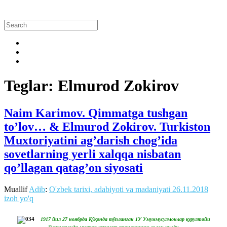
Teglar: Elmurod Zokirov
Naim Karimov. Qimmatga tushgan
to’lov… & Elmurod Zokirov. Turkiston
Muxtoriyatini ag’darish chog’ida
sovetlarning yerli xalqqa nisbatan
qo’llagan qatag’on siyosati
Muallif
Adib
:
O'zbek tarixi, adabiyoti va madaniyati
26.11.2018
izoh yo'q
1917 йил 27 ноябрда Қўқонда тўпланган 1У Умуммусулмонлар қурултойи