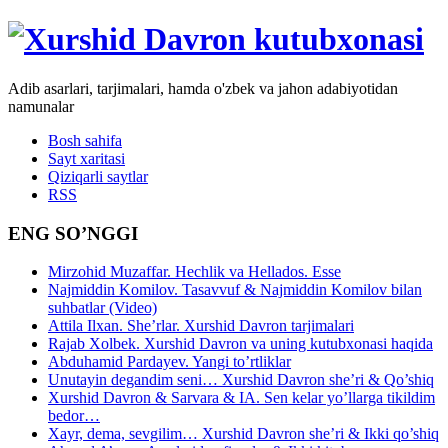
Adib asarlari, tarjimalari, hamda o'zbek va jahon adabiyotidan
namunalar
Bosh sahifa
Sayt xaritasi
Qiziqarli saytlar
RSS
ENG SO’NGGI
Mirzohid Muzaffar. Hechlik va Hellados. Esse
Najmiddin Komilov. Tasavvuf & Najmiddin Komilov bilan
suhbatlar (Video)
Attila Ilxan. She’rlar. Xurshid Davron tarjimalari
Rajab Xolbek. Xurshid Davron va uning kutubxonasi haqida
Abduhamid Pardayev. Yangi to’rtliklar
Unutayin degandim seni… Xurshid Davron she’ri & Qo’shiq
Xurshid Davron & Sarvara & IA. Sen kelar yo’llarga tikildim
bedor…
Xayr, dema, sevgilim… Xurshid Davron she’ri & Ikki qo’shiq