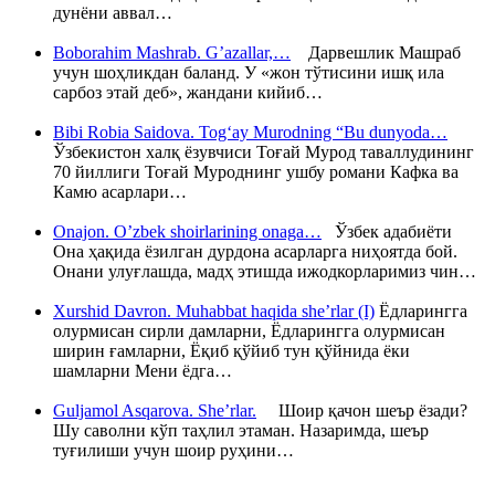
дунёни аввал…
Boborahim Mashrab. G’azallar,…
Дарвешлик Машраб
учун шоҳликдан баланд. У «жон тўтисини ишқ ила
сарбоз этай деб», жандани кийиб…
Bibi Robia Saidova. Tog‘ay Murodning “Bu dunyoda…
Ўзбекистон халқ ёзувчиси Тоғай Мурод таваллудининг
70 йиллиги Тоғай Муроднинг ушбу романи Кафка ва
Камю асарлари…
Onajon. O’zbek shoirlarining onaga…
Ўзбек адабиёти
Она ҳақида ёзилган дурдона асарларга ниҳоятда бой.
Онани улуғлашда, мадҳ этишда ижодкорларимиз чин…
Xurshid Davron. Muhabbat haqida she’rlar (I)
Ёдларингга
олурмисан сирли дамларни, Ёдларингга олурмисан
ширин ғамларни, Ёқиб қўйиб тун қўйнида ёки
шамларни Мени ёдга…
Guljamol Asqarova. She’rlar.
Шоир қачон шеър ёзади?
Шу саволни кўп таҳлил этаман. Назаримда, шеър
туғилиши учун шоир руҳини…