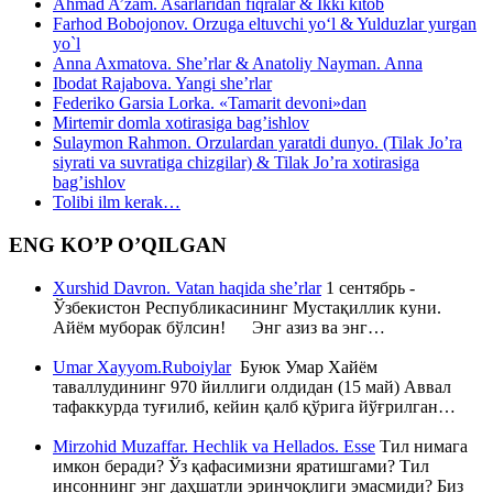
Ahmad A’zam. Asarlaridan fiqralar & Ikki kitob
Farhod Bobojonov. Orzuga eltuvchi yo‘l & Yulduzlar yurgan
yo`l
Anna Axmatova. She’rlar & Anatoliy Nayman. Anna
Ibodat Rajabova. Yangi she’rlar
Federiko Garsia Lorka. «Tamarit devoni»dan
Mirtemir domla xotirasiga bag’ishlov
Sulaymon Rahmon. Orzulardan yaratdi dunyo. (Tilak Jo’ra
siyrati va suvratiga chizgilar) & Tilak Jo’ra xotirasiga
bag’ishlov
Tolibi ilm kerak…
ENG KO’P O’QILGAN
Xurshid Davron. Vatan haqida she’rlar
1 сентябрь -
Ўзбекистон Республикасининг Мустақиллик куни.
Айём муборак бўлсин! Энг азиз ва энг…
Umar Xayyom.Ruboiylar
Буюк Умар Хайём
таваллудининг 970 йиллиги олдидан (15 май) Аввал
тафаккурда туғилиб, кейин қалб қўрига йўғрилган…
Mirzohid Muzaffar. Hechlik va Hellados. Esse
Тил нимага
имкон беради? Ўз қафасимизни яратишгами? Тил
инсоннинг энг даҳшатли эринчоқлиги эмасмиди? Биз