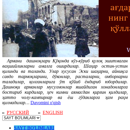
Армани дашноқлари Қўқонда кўз-кўриб қулоқ эшитмаган
ваҳшийликларни амалга оширдилар. Шаҳар остин-устин
қилинди ва таланди. Улар хусусан Эски шаҳарни, айниқса
савдо тармоқларини, дўконлар, расталарни, омборларни
таладилар, қолганларига ўт қўйиб ёндириб юбордилар.
Дашноқи арманлар мусулмонлар яшайдиган хонадонларга
бостириб кирдилар, ҳеч кимни аямасдан қирғин қилдилар,
ҳатто чолу-кампирлар ва ёш гўдакларга ҳам раҳм
қилмадилар…
Davomini o'qish
РУССКИЙ
ENGLISH
SAYT BO'LIMLARI