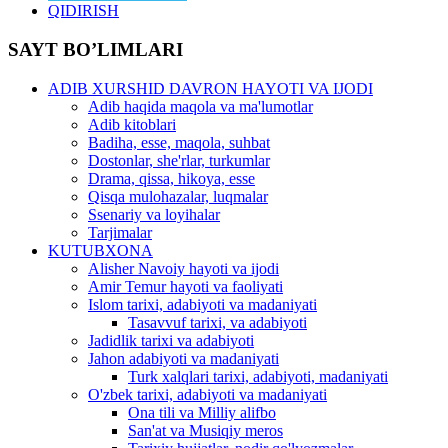
QIDIRISH
SAYT BO’LIMLARI
ADIB XURSHID DAVRON HAYOTI VA IJODI
Adib haqida maqola va ma'lumotlar
Adib kitoblari
Badiha, esse, maqola, suhbat
Dostonlar, she'rlar, turkumlar
Drama, qissa, hikoya, esse
Qisqa mulohazalar, luqmalar
Ssenariy va loyihalar
Tarjimalar
KUTUBXONA
Alisher Navoiy hayoti va ijodi
Amir Temur hayoti va faoliyati
Islom tarixi, adabiyoti va madaniyati
Tasavvuf tarixi, va adabiyoti
Jadidlik tarixi va adabiyoti
Jahon adabiyoti va madaniyati
Turk xalqlari tarixi, adabiyoti, madaniyati
O'zbek tarixi, adabiyoti va madaniyati
Ona tili va Milliy alifbo
San'at va Musiqiy meros