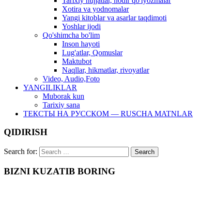
Tarixiy hujjatlar, nodir qo'lyozmalar
Xotira va yodnomalar
Yangi kitoblar va asarlar taqdimoti
Yoshlar ijodi
Qo'shimcha bo'lim
Inson hayoti
Lug'atlar, Qomuslar
Maktubot
Naqllar, hikmatlar, rivoyatlar
Video, Audio,Foto
YANGILIKLAR
Muborak kun
Tarixiy sana
ТЕКСТЫ НА РУССКОМ — RUSCHA MATNLAR
QIDIRISH
Search for:
BIZNI KUZATIB BORING