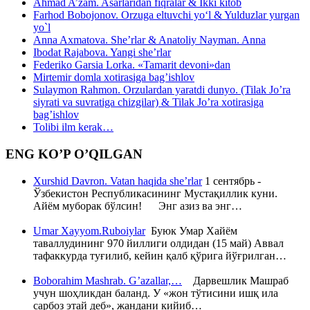
Ahmad A’zam. Asarlaridan fiqralar & Ikki kitob
Farhod Bobojonov. Orzuga eltuvchi yo‘l & Yulduzlar yurgan
yo`l
Anna Axmatova. She’rlar & Anatoliy Nayman. Anna
Ibodat Rajabova. Yangi she’rlar
Federiko Garsia Lorka. «Tamarit devoni»dan
Mirtemir domla xotirasiga bag’ishlov
Sulaymon Rahmon. Orzulardan yaratdi dunyo. (Tilak Jo’ra
siyrati va suvratiga chizgilar) & Tilak Jo’ra xotirasiga
bag’ishlov
Tolibi ilm kerak…
ENG KO’P O’QILGAN
Xurshid Davron. Vatan haqida she’rlar
1 сентябрь -
Ўзбекистон Республикасининг Мустақиллик куни.
Айём муборак бўлсин! Энг азиз ва энг…
Umar Xayyom.Ruboiylar
Буюк Умар Хайём
таваллудининг 970 йиллиги олдидан (15 май) Аввал
тафаккурда туғилиб, кейин қалб қўрига йўғрилган…
Boborahim Mashrab. G’azallar,…
Дарвешлик Машраб
учун шоҳликдан баланд. У «жон тўтисини ишқ ила
сарбоз этай деб», жандани кийиб…