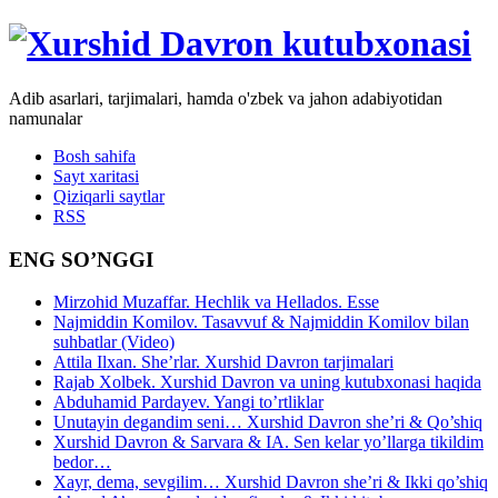
Adib asarlari, tarjimalari, hamda o'zbek va jahon adabiyotidan
namunalar
Bosh sahifa
Sayt xaritasi
Qiziqarli saytlar
RSS
ENG SO’NGGI
Mirzohid Muzaffar. Hechlik va Hellados. Esse
Najmiddin Komilov. Tasavvuf & Najmiddin Komilov bilan
suhbatlar (Video)
Attila Ilxan. She’rlar. Xurshid Davron tarjimalari
Rajab Xolbek. Xurshid Davron va uning kutubxonasi haqida
Abduhamid Pardayev. Yangi to’rtliklar
Unutayin degandim seni… Xurshid Davron she’ri & Qo’shiq
Xurshid Davron & Sarvara & IA. Sen kelar yo’llarga tikildim
bedor…
Xayr, dema, sevgilim… Xurshid Davron she’ri & Ikki qo’shiq