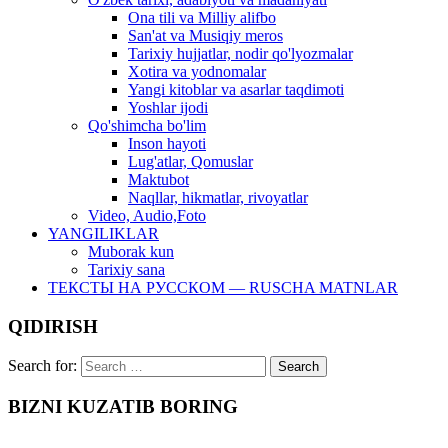
Ona tili va Milliy alifbo
San'at va Musiqiy meros
Tarixiy hujjatlar, nodir qo'lyozmalar
Xotira va yodnomalar
Yangi kitoblar va asarlar taqdimoti
Yoshlar ijodi
Qo'shimcha bo'lim
Inson hayoti
Lug'atlar, Qomuslar
Maktubot
Naqllar, hikmatlar, rivoyatlar
Video, Audio,Foto
YANGILIKLAR
Muborak kun
Tarixiy sana
ТЕКСТЫ НА РУССКОМ — RUSCHA MATNLAR
QIDIRISH
Search for:
BIZNI KUZATIB BORING