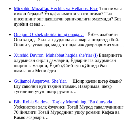
Mirzohid Muzaffar. Hechlik va Hellados. Esse
Тил нимага
имкон беради? Ўз қафасимизни яратишгами? Тил
инсоннинг энг даҳшатли эринчоқлиги эмасмиди? Биз
дунёни аввал…
Onajon. O’zbek shoirlarining onaga…
Ўзбек адабиёти
Она ҳақида ёзилган дурдона асарларга ниҳоятда бой.
Онани улуғлашда, мадҳ этишда ижодкорларимиз чин…
Xurshid Davron. Muhabbat haqida she’rlar (I)
Ёдларингга
олурмисан сирли дамларни, Ёдларингга олурмисан
ширин ғамларни, Ёқиб қўйиб тун қўйнида ёки
шамларни Мени ёдга…
Guljamol Asqarova. She’rlar.
Шоир қачон шеър ёзади?
Шу саволни кўп таҳлил этаман. Назаримда, шеър
туғилиши учун шоир руҳини…
Bibi Robia Saidova. Tog‘ay Murodning “Bu dunyoda…
Ўзбекистон халқ ёзувчиси Тоғай Мурод таваллудининг
70 йиллиги Тоғай Муроднинг ушбу романи Кафка ва
Камю асарлари…