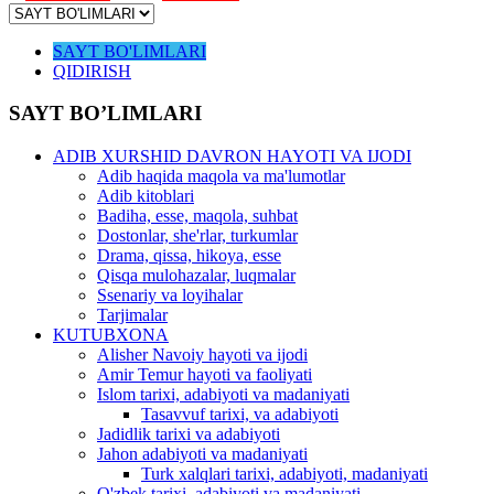
SAYT BO'LIMLARI
QIDIRISH
SAYT BO’LIMLARI
ADIB XURSHID DAVRON HAYOTI VA IJODI
Adib haqida maqola va ma'lumotlar
Adib kitoblari
Badiha, esse, maqola, suhbat
Dostonlar, she'rlar, turkumlar
Drama, qissa, hikoya, esse
Qisqa mulohazalar, luqmalar
Ssenariy va loyihalar
Tarjimalar
KUTUBXONA
Alisher Navoiy hayoti va ijodi
Amir Temur hayoti va faoliyati
Islom tarixi, adabiyoti va madaniyati
Tasavvuf tarixi, va adabiyoti
Jadidlik tarixi va adabiyoti
Jahon adabiyoti va madaniyati
Turk xalqlari tarixi, adabiyoti, madaniyati
O'zbek tarixi, adabiyoti va madaniyati