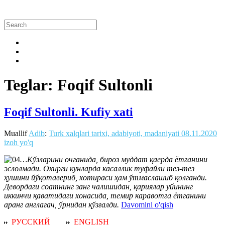
Teglar: Foqif Sultonli
Foqif Sultonli. Kufiy xati
Muallif
Adib
:
Turk xalqlari tarixi, adabiyoti, madaniyati
08.11.2020
izoh yo'q
…Кўзларини очганида, бироз муддат қаерда ётганини
эслолмади. Охирги кунларда касаллик туфайли тез-тез
ҳушини йўқотавериб, хотираси ҳам ўтмаслашиб қолганди.
Девордаги соатнинг занг чалишидан, қариялар уйининг
иккинчи қаватидаги хонасида, темир каравотга ётганини
аранг англагач, ўрнидан қўзғалди.
Davomini o'qish
РУССКИЙ
ENGLISH