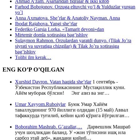
Ahmad A’zam. Asarlaridan fiqralar & Ikki kitob
Farhod Bobojonov. Orzuga eltuvchi yo‘l & Yulduzlar yurgan
yo`l
Anna Axmatova. She’rlar & Anatoliy Nayman. Anna
Ibodat Rajabova. Yangi she’rlar
Federiko Garsia Lorka. «Tamarit devoni»dan
Mirtemir domla xotirasiga bag’ishlov
Sulaymon Rahmon. Orzulardan yaratdi dunyo. (Tilak Jo’ra
siyrati va suvratiga chizgilar) & Tilak Jo’ra xotirasiga
bag’ishlov
Tolibi ilm kerak…
ENG KO’P O’QILGAN
Xurshid Davron. Vatan haqida she’rlar
1 сентябрь -
Ўзбекистон Республикасининг Мустақиллик куни.
Айём муборак бўлсин! Энг азиз ва энг…
Umar Xayyom.Ruboiylar
Буюк Умар Хайём
таваллудининг 970 йиллиги олдидан (15 май) Аввал
тафаккурда туғилиб, кейин қалб қўрига йўғрилган…
Boborahim Mashrab. G’azallar,…
Дарвешлик Машраб
учун шоҳликдан баланд. У «жон тўтисини ишқ ила
сарбоз этай деб», жандани кийиб…