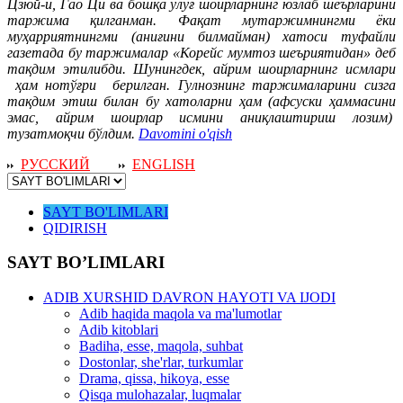
Цзюй-и, Гао Ци ва бошқа улуғ шоирларнинг юзлаб шеърларини
таржима қилганман. Фақат мутаржимнингми ёки
муҳарриятнингми (аниғини билмайман) хатоси туфайли
газетада бу таржималар «Корейс мумтоз шеъриятидан» деб
тақдим этилибди. Шунингдек, айрим шоирларнинг исмлари
ҳам нотўғри берилган. Гулнознинг таржималарини сизга
тақдим этиш билан бу хатоларни ҳам (афсуски ҳаммасини
эмас, айрим шоирлар исмини аниқлаштириш лозим)
тузатмоқчи бўлдим.
Davomini o'qish
РУССКИЙ
ENGLISH
SAYT BO'LIMLARI
QIDIRISH
SAYT BO’LIMLARI
ADIB XURSHID DAVRON HAYOTI VA IJODI
Adib haqida maqola va ma'lumotlar
Adib kitoblari
Badiha, esse, maqola, suhbat
Dostonlar, she'rlar, turkumlar
Drama, qissa, hikoya, esse
Qisqa mulohazalar, luqmalar