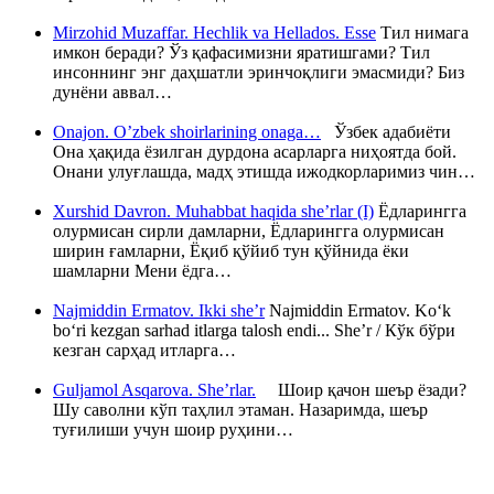
Mirzohid Muzaffar. Hechlik va Hellados. Esse
Тил нимага
имкон беради? Ўз қафасимизни яратишгами? Тил
инсоннинг энг даҳшатли эринчоқлиги эмасмиди? Биз
дунёни аввал…
Onajon. O’zbek shoirlarining onaga…
Ўзбек адабиёти
Она ҳақида ёзилган дурдона асарларга ниҳоятда бой.
Онани улуғлашда, мадҳ этишда ижодкорларимиз чин…
Xurshid Davron. Muhabbat haqida she’rlar (I)
Ёдларингга
олурмисан сирли дамларни, Ёдларингга олурмисан
ширин ғамларни, Ёқиб қўйиб тун қўйнида ёки
шамларни Мени ёдга…
Najmiddin Ermatov. Ikki she’r
Najmiddin Ermatov. Ko‘k
bo‘ri kezgan sarhad itlarga talosh endi... She’r / Кўк бўри
кезган сарҳад итларга…
Guljamol Asqarova. She’rlar.
Шоир қачон шеър ёзади?
Шу саволни кўп таҳлил этаман. Назаримда, шеър
туғилиши учун шоир руҳини…