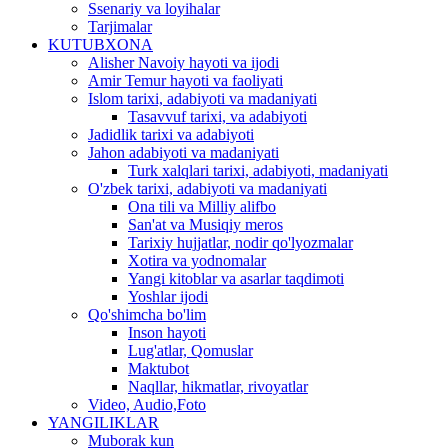
Ssenariy va loyihalar
Tarjimalar
KUTUBXONA
Alisher Navoiy hayoti va ijodi
Amir Temur hayoti va faoliyati
Islom tarixi, adabiyoti va madaniyati
Tasavvuf tarixi, va adabiyoti
Jadidlik tarixi va adabiyoti
Jahon adabiyoti va madaniyati
Turk xalqlari tarixi, adabiyoti, madaniyati
O'zbek tarixi, adabiyoti va madaniyati
Ona tili va Milliy alifbo
San'at va Musiqiy meros
Tarixiy hujjatlar, nodir qo'lyozmalar
Xotira va yodnomalar
Yangi kitoblar va asarlar taqdimoti
Yoshlar ijodi
Qo'shimcha bo'lim
Inson hayoti
Lug'atlar, Qomuslar
Maktubot
Naqllar, hikmatlar, rivoyatlar
Video, Audio,Foto
YANGILIKLAR
Muborak kun