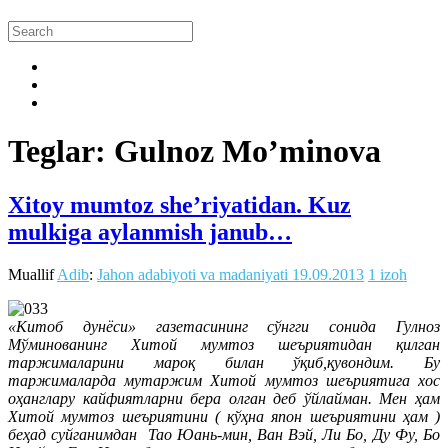
Teglar: Gulnoz Mo’minova
Xitoy mumtoz she’riyatidan. Kuz
mulkiga aylanmish janub…
Muallif
Adib
:
Jahon adabiyoti va madaniyati
19.09.2013
1 izoh
«Китоб дунёси» газетасининг сўнгги сонида Гулноз
Мўминованинг Хитой мумтоз шеъриятидан қилган
таржималарини мароқ билан ўқиб,қувондим. Бу
таржималарда мутаржим Хитой мумтоз шеъриятига хос
оҳанглару кайфиятларни бера олган деб ўйлайман. Мен ҳам
Хитой мумтоз шеъриятини ( кўҳна япон шеъриятини ҳам )
беҳад суйганимдан Тао Юань-мин, Ван Вэй, Ли Бо, Ду Фу, Бо