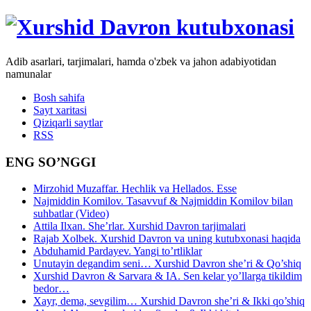
Adib asarlari, tarjimalari, hamda o'zbek va jahon adabiyotidan
namunalar
Bosh sahifa
Sayt xaritasi
Qiziqarli saytlar
RSS
ENG SO’NGGI
Mirzohid Muzaffar. Hechlik va Hellados. Esse
Najmiddin Komilov. Tasavvuf & Najmiddin Komilov bilan
suhbatlar (Video)
Attila Ilxan. She’rlar. Xurshid Davron tarjimalari
Rajab Xolbek. Xurshid Davron va uning kutubxonasi haqida
Abduhamid Pardayev. Yangi to’rtliklar
Unutayin degandim seni… Xurshid Davron she’ri & Qo’shiq
Xurshid Davron & Sarvara & IA. Sen kelar yo’llarga tikildim
bedor…
Xayr, dema, sevgilim… Xurshid Davron she’ri & Ikki qo’shiq