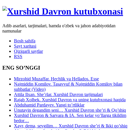
Adib asarlari, tarjimalari, hamda o'zbek va jahon adabiyotidan
namunalar
Bosh sahifa
Sayt xaritasi
Qiziqarli saytlar
RSS
ENG SO’NGGI
Mirzohid Muzaffar. Hechlik va Hellados. Esse
Najmiddin Komilov. Tasavvuf & Najmiddin Komilov bilan
suhbatlar (Video)
Attila Ilxan. She’rlar. Xurshid Davron tarjimalari
Rajab Xolbek. Xurshid Davron va uning kutubxonasi haqida
Abduhamid Pardayev. Yangi to’rtliklar
Unutayin degandim seni… Xurshid Davron she’ri & Qo’shiq
Xurshid Davron & Sarvara & IA. Sen kelar yo’llarga tikildim
bedor…
Xayr, dema, sevgilim… Xurshid Davron she’ri & Ikki qo’shiq