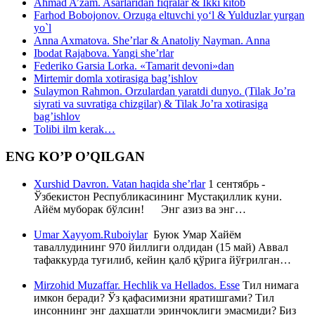
Ahmad A’zam. Asarlaridan fiqralar & Ikki kitob
Farhod Bobojonov. Orzuga eltuvchi yo‘l & Yulduzlar yurgan
yo`l
Anna Axmatova. She’rlar & Anatoliy Nayman. Anna
Ibodat Rajabova. Yangi she’rlar
Federiko Garsia Lorka. «Tamarit devoni»dan
Mirtemir domla xotirasiga bag’ishlov
Sulaymon Rahmon. Orzulardan yaratdi dunyo. (Tilak Jo’ra
siyrati va suvratiga chizgilar) & Tilak Jo’ra xotirasiga
bag’ishlov
Tolibi ilm kerak…
ENG KO’P O’QILGAN
Xurshid Davron. Vatan haqida she’rlar
1 сентябрь -
Ўзбекистон Республикасининг Мустақиллик куни.
Айём муборак бўлсин! Энг азиз ва энг…
Umar Xayyom.Ruboiylar
Буюк Умар Хайём
таваллудининг 970 йиллиги олдидан (15 май) Аввал
тафаккурда туғилиб, кейин қалб қўрига йўғрилган…
Mirzohid Muzaffar. Hechlik va Hellados. Esse
Тил нимага
имкон беради? Ўз қафасимизни яратишгами? Тил
инсоннинг энг даҳшатли эринчоқлиги эмасмиди? Биз