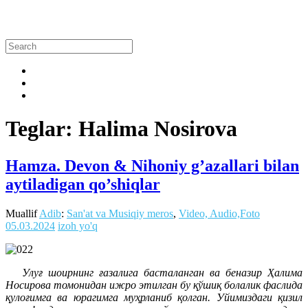
Teglar: Halima Nosirova
Hamza. Devon & Nihoniy g’azallari bilan
aytiladigan qo’shiqlar
Muallif
Adib
:
San'at va Musiqiy meros
,
Video, Audio,Foto
05.03.2024
izoh yo'q
Улуғ шоирнинг ғазалига басталанган ва беназир Ҳалима
Носирова томонидан ижро этилган бу қўшиқ болалик фаслида
қулоғимга ва юрагимга муҳрланиб қолган. Уйимиздаги қизил