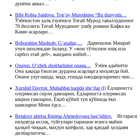
дунёни аввал…
Bibi Robia Saidova. Tog‘ay Murodning “Bu dunyoda…
Ўзбекистон халқ ёзувчиси Тоғай Мурод таваллудининг
70 йиллиги Тоғай Муроднинг ушбу романи Кафка ва
Камю асарлари…
Boborahim Mashrab. G’azallar,…
Дарвешлик Машраб
учун шоҳликдан баланд. У «жон тўтисини ишқ ила
сарбоз этай деб», жандани кийиб…
Onajon. O’zbek shoirlarining onaga…
Ўзбек адабиёти
Она ҳақида ёзилган дурдона асарларга ниҳоятда бой.
Онани улуғлашда, мадҳ этишда ижодкорларимиз чин…
Xurshid Davron. Muhabbat haqida she’rlar (I)
Ёдларингга
олурмисан сирли дамларни, Ёдларингга олурмисан
ширин ғамларни, Ёқиб қўйиб тун қўйнида ёки
шамларни Мени ёдга…
Betakror aktrisa Rimma Ahmedovaga bag’ishlov.
Истараси
ниҳоятда иссиқ, туйғулари паришон юзига майин
қалқиб чиққан, маҳзун қиёфали, ҳар қандай ҳолдаям
дилбарлигича…