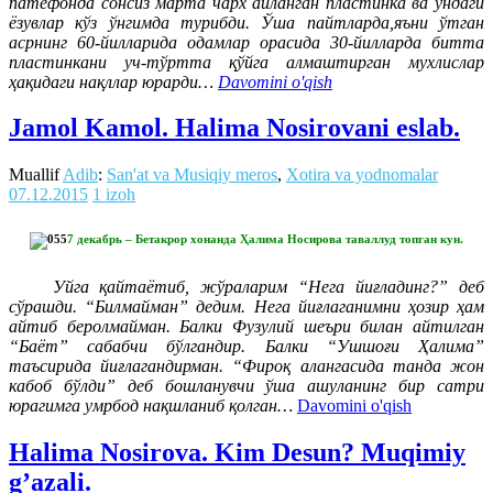
патефонда сонсиз марта чарх айланган пластинка ва ундаги
ёзувлар кўз ўнгимда турибди. Ўша пайтларда,яъни ўтган
асрнинг 60-йилларида одамлар орасида 30-йилларда битта
пластинкани уч-тўртта қўйга алмаштирган мухлислар
ҳақидаги нақллар юрарди…
Davomini o'qish
Jamol Kamol. Halima Nosirovani eslab.
Muallif
Adib
:
San'at va Musiqiy meros
,
Xotira va yodnomalar
07.12.2015
1 izoh
7 декабрь – Бетакрор хонанда Ҳалима Носирова таваллуд топган кун.
Уйга қайтаётиб, жўраларим “Нега йиғладинг?” деб
сўрашди. “Билмайман” дедим. Нега йиғлаганимни ҳозир ҳам
айтиб беролмайман. Балки Фузулий шеъри билан айтилган
“Баёт” сабабчи бўлгандир. Балки “Ушшоғи Ҳалима”
таъсирида йиғлагандирман. “Фироқ алангасида танда жон
кабоб бўлди” деб бошланувчи ўша ашуланинг бир сатри
юрагимга умрбод нақшланиб қолган…
Davomini o'qish
Halima Nosirova. Kim Desun? Muqimiy
g’azali.