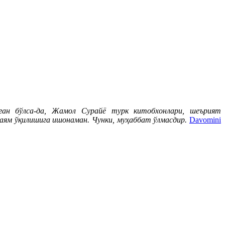
ган бўлса-да, Жамол Сурайё турк китобхонлари, шеърият
даям ўқилишига ишонаман. Чунки, муҳаббат ўлмасдир.
Davomini