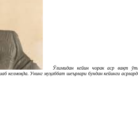
Ўлимидан кейин чорак аср вақт ўт
шаб келмоқда. Унинг муҳаббат шеърлари бундан кейинги асрлар