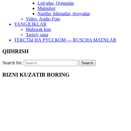
Lug'atlar, Qomuslar
Maktubot
Naqllar, hikmatlar, rivoyatlar
Video, Audio,Foto
YANGILIKLAR
Muborak kun
Tarixiy sana
ТЕКСТЫ НА РУССКОМ — RUSCHA MATNLAR
QIDIRISH
Search for:
BIZNI KUZATIB BORING