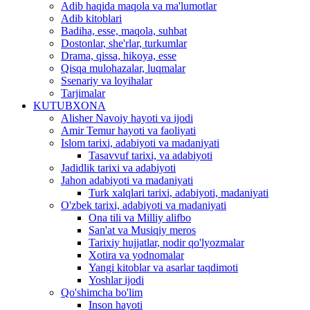
Adib haqida maqola va ma'lumotlar
Adib kitoblari
Badiha, esse, maqola, suhbat
Dostonlar, she'rlar, turkumlar
Drama, qissa, hikoya, esse
Qisqa mulohazalar, luqmalar
Ssenariy va loyihalar
Tarjimalar
KUTUBXONA
Alisher Navoiy hayoti va ijodi
Amir Temur hayoti va faoliyati
Islom tarixi, adabiyoti va madaniyati
Tasavvuf tarixi, va adabiyoti
Jadidlik tarixi va adabiyoti
Jahon adabiyoti va madaniyati
Turk xalqlari tarixi, adabiyoti, madaniyati
O'zbek tarixi, adabiyoti va madaniyati
Ona tili va Milliy alifbo
San'at va Musiqiy meros
Tarixiy hujjatlar, nodir qo'lyozmalar
Xotira va yodnomalar
Yangi kitoblar va asarlar taqdimoti
Yoshlar ijodi
Qo'shimcha bo'lim
Inson hayoti