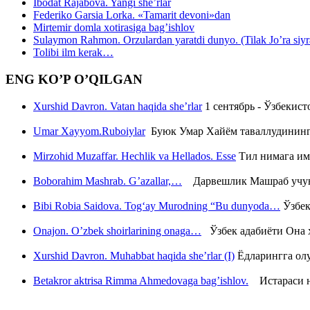
Ibodat Rajabova. Yangi she’rlar
Federiko Garsia Lorka. «Tamarit devoni»dan
Mirtemir domla xotirasiga bag’ishlov
Sulaymon Rahmon. Orzulardan yaratdi dunyo. (Tilak Jo’ra siyrati
Tolibi ilm kerak…
ENG KO’P O’QILGAN
Xurshid Davron. Vatan haqida she’rlar
1 сентябрь - Ўзбекис
Umar Xayyom.Ruboiylar
Буюк Умар Хайём таваллудининг 
Mirzohid Muzaffar. Hechlik va Hellados. Esse
Тил нимага им
Boborahim Mashrab. G’azallar,…
Дарвешлик Машраб учун ш
Bibi Robia Saidova. Tog‘ay Murodning “Bu dunyoda…
Ўзбек
Onajon. O’zbek shoirlarining onaga…
Ўзбек адабиёти Она ҳ
Xurshid Davron. Muhabbat haqida she’rlar (I)
Ёдларингга ол
Betakror aktrisa Rimma Ahmedovaga bag’ishlov.
Истараси ни