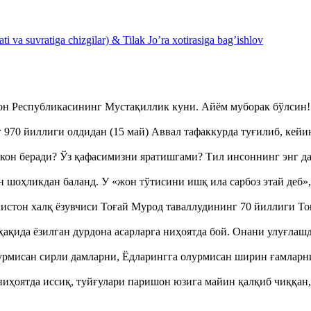
 va suvratiga chizgilar) & Tilak Jo’ra xotirasiga bag’ishlov
тон Республикасининг Мустақиллик куни. Айём муборак бўлси
970 йиллиги олдидан (15 май) Аввал тафаккурда туғилиб, кейи
кон беради? Ўз қафасимизни яратишгами? Тил инсоннинг энг д
оҳликдан баланд. У «жон тўтисини ишқ ила сарбоз этай деб
истон халқ ёзувчиси Тоғай Мурод таваллудининг 70 йиллиги 
ақида ёзилган дурдона асарларга ниҳоятда бой. Онани улуғла
урмисан сирли дамларни, Ёдларингга олурмисан ширин ғамларн
ҳоятда иссиқ, туйғулари паришон юзига майин қалқиб чиққан,