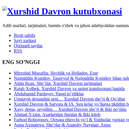
Adib asarlari, tarjimalari, hamda o'zbek va jahon adabiyotidan namun
Bosh sahifa
Sayt xaritasi
Qiziqarli saytlar
RSS
ENG SO’NGGI
Mirzohid Muzaffar. Hechlik va Hellados. Esse
Najmiddin Komilov. Tasavvuf & Najmiddin Komilov bilan suhb
Attila Ilxan. She’rlar. Xurshid Davron tarjimalari
Rajab Xolbek. Xurshid Davron va uning kutubxonasi haqida
Abduhamid Pardayev. Yangi to’rtliklar
Unutayin degandim seni… Xurshid Davron she’ri & Qo’shiq
Xurshid Davron & Sarvara & IA. Sen kelar yo’llarga tikildim
Xayr, dema, sevgilim… Xurshid Davron she’ri & Ikki qo’shiq
Ahmad A’zam. Asarlaridan fiqralar & Ikki kitob
Farhod Bobojonov. Orzuga eltuvchi yo‘l & Yulduzlar yurgan y
Anna Axmatova. She’rlar & Anatoliy Nayman. Anna