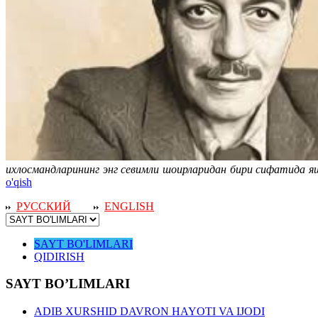
ихлосмандларининг энг севимли шоирларидан бири сифатида я
o'qish
РУССКИЙ
ENGLISH
SAYT BO'LIMLARI
QIDIRISH
SAYT BO’LIMLARI
ADIB XURSHID DAVRON HAYOTI VA IJODI