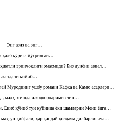
н! Энг азиз ва энг…
н қалб қўрига йўғрилган…
аҳшатли эринчоқлиги эмасмиди? Биз дунёни аввал…
», жандани кийиб…
Тоғай Муроднинг ушбу романи Кафка ва Камю асарлари…
шда, мадҳ этишда ижодкорларимиз чин…
и, Ёқиб қўйиб тун қўйнида ёки шамларни Мени ёдга…
 маҳзун қиёфали, ҳар қандай ҳолдаям дилбарлигича…