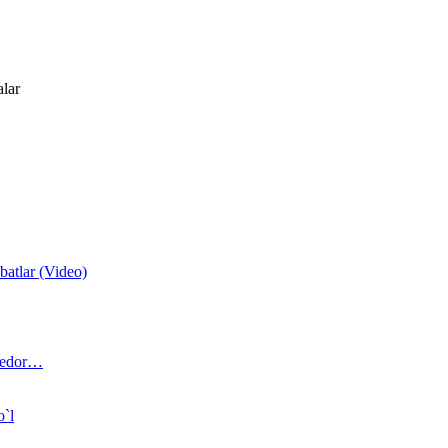
alar
atlar (Video)
 bedor…
o`l