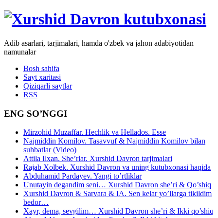
Adib asarlari, tarjimalari, hamda o'zbek va jahon adabiyotidan
namunalar
Bosh sahifa
Sayt xaritasi
Qiziqarli saytlar
RSS
ENG SO’NGGI
Mirzohid Muzaffar. Hechlik va Hellados. Esse
Najmiddin Komilov. Tasavvuf & Najmiddin Komilov bilan
suhbatlar (Video)
Attila Ilxan. She’rlar. Xurshid Davron tarjimalari
Rajab Xolbek. Xurshid Davron va uning kutubxonasi haqida
Abduhamid Pardayev. Yangi to’rtliklar
Unutayin degandim seni… Xurshid Davron she’ri & Qo’shiq
Xurshid Davron & Sarvara & IA. Sen kelar yo’llarga tikildim
bedor…
Xayr, dema, sevgilim… Xurshid Davron she’ri & Ikki qo’shiq