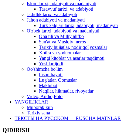
Islom tarixi, adabiyoti va madaniyati
Tasavvuf tarixi, va adabiyoti
Jadidlik tarixi va adabiyoti
Jahon adabiyoti va madaniyati
Turk xalqlari tarixi, adabiyoti, madaniyati
O'zbek tarixi, adabiyoti va madaniyati
Ona tili va Milliy alifbo
San'at va Musiqiy meros
Tarixiy hujjatlar, nodir qo'lyozmalar
Xotira va yodnomalar
Yangi kitoblar va asarlar taqdimoti
Yoshlar ijodi
Qo'shimcha bo'lim
Inson hayoti
Lug'atlar, Qomuslar
Maktubot
Naqllar, hikmatlar, rivoyatlar
Video, Audio,Foto
YANGILIKLAR
Muborak kun
Tarixiy sana
ТЕКСТЫ НА РУССКОМ — RUSCHA MATNLAR
QIDIRISH