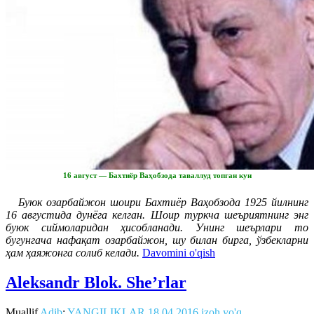
16 август — Бахтиёр Ваҳобзода таваллуд топган кун
Буюк озарбайжон шоири Бахтиёр Ваҳобзода 1925 йилнинг
16 августида дунёга келган. Шоир туркча шеъриятнинг энг
буюк сиймоларидан ҳисобланади. Унинг шеърлари то
бугунгача нафақат озарбайжон, шу билан бирга, ўзбекларни
ҳам ҳаяжонга солиб келади.
Davomini o'qish
Aleksandr Blok. She’rlar
Muallif
Adib
:
YANGILIKLAR
18.04.2016
izoh yo'q