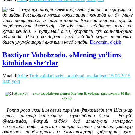
Улуғ рус шоири Александр Блок ўзининг қисқа умрида
бошидан Россиянинг муҳим воқеаларини кечирди ва бу унинг
ўтли шеъриятида ўз аксини топди. Классик адабиёт руҳида
тарбияланган Александр Блокда «янги адабиёт» таъсири
кучли кечади. У бутунлай янги, қудратли сўз санъаткорига
айланади. Шоир қолдирган улкан адабий мерос теранлиги
билан умумбашарий аҳамият касб этади.
Davomini o'qish
Baxtiyor Vahobzoda. «Mening yo’lim»
kitobidan she’rlar
Muallif
Adib
:
Turk xalqlari tarixi, adabiyoti, madaniyati
15.08.2015
izoh yo'q
16 август — улуғ озарбайжон шоири Бахтиёр Ваҳобзода таваллудига 90 йил
тўлади.
Роппа-роса икки йил аввал ҳар йили ўтказиладиган Шоирлар
кунига таклиф этилганим муносабати билан Бокуда
бўлганимда, Фахрий хиёбон деб аталгувчи мемориал
мажмуада дафн этилган атоқли давлат арбоблари,машҳур
олимлару адиблар,тенгсиз санъаткорлар қабрларини ҳам