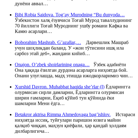
дунёни аввал…
Bibi Robia Saidova. Tog‘ay Murodning “Bu dunyoda…
Ўзбекистон халқ ёзувчиси Тоғай Мурод таваллудининг
70 йиллиги Тоғай Муроднинг ушбу романи Кафка ва
Камю асарлари…
Boborahim Mashrab. G’azallar,…
Дарвешлик Машраб
учун шоҳликдан баланд. У «жон тўтисини ишқ ила
сарбоз этай деб», жандани кийиб…
Onajon. O’zbek shoirlarining onaga…
Ўзбек адабиёти
Она ҳақида ёзилган дурдона асарларга ниҳоятда бой.
Онани улуғлашда, мадҳ этишда ижодкорларимиз чин…
Xurshid Davron. Muhabbat haqida she’rlar (I)
Ёдларингга
олурмисан сирли дамларни, Ёдларингга олурмисан
ширин ғамларни, Ёқиб қўйиб тун қўйнида ёки
шамларни Мени ёдга…
Betakror aktrisa Rimma Ahmedovaga bag’ishlov.
Истараси
ниҳоятда иссиқ, туйғулари паришон юзига майин
қалқиб чиққан, маҳзун қиёфали, ҳар қандай ҳолдаям
дилбарлигича…