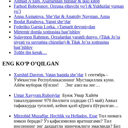
Ahmad A’zam. Asarlaridan fiqralar & Ikki kitob
Farhod Bobojonov. Orzuga eltuvchi yo‘l & Yulduzlar yurgan
yo`l
Anna Axmatova. She’rlar & Anatoliy Nayman. Anna
Ibodat Rajabova. Yangi she’rlar
Federiko Garsia Lorka. «Tamarit devoni»dan
Mirtemir domla xotirasiga bag’ishlov
Sulaymon Rahmon. Orzulardan yaratdi dunyo. (Tilak Jo’ra
siyrati va suvratiga chizgilar) & Tilak Jo’ra xotirasiga
bag’ishlov
Tolibi ilm kerak…
ENG KO’P O’QILGAN
Xurshid Davron. Vatan haqida she’rlar
1 сентябрь -
Ўзбекистон Республикасининг Мустақиллик куни.
Айём муборак бўлсин! Энг азиз ва энг…
Umar Xayyom.Ruboiylar
Буюк Умар Хайём
таваллудининг 970 йиллиги олдидан (15 май) Аввал
тафаккурда туғилиб, кейин қалб қўрига йўғрилган…
Mirzohid Muzaffar. Hechlik va Hellados. Esse
Тил нимага
имкон беради? Ўз қафасимизни яратишгами? Тил
инсоннинг энг даҳшатли эринчоқлиги эмасмиди? Биз