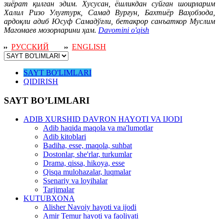
зиёрат қилган эдим. Хусусан, ёшликдан суйган шоирларим
Халил Ризо Улуғтурк, Самад Вурғун, Бахтиёр Ваҳобзода,
ардоқли адиб Юсуф Самадўғли, бетакрор санъаткор Муслим
Магомаев мозорларини ҳам.
Davomini o'qish
РУССКИЙ
ENGLISH
SAYT BO'LIMLARI
QIDIRISH
SAYT BO’LIMLARI
ADIB XURSHID DAVRON HAYOTI VA IJODI
Adib haqida maqola va ma'lumotlar
Adib kitoblari
Badiha, esse, maqola, suhbat
Dostonlar, she'rlar, turkumlar
Drama, qissa, hikoya, esse
Qisqa mulohazalar, luqmalar
Ssenariy va loyihalar
Tarjimalar
KUTUBXONA
Alisher Navoiy hayoti va ijodi
Amir Temur hayoti va faoliyati