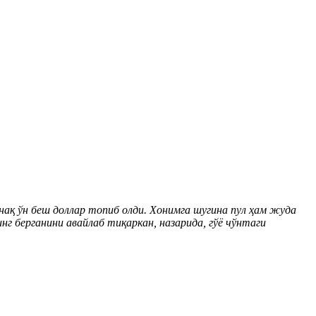
ақ ўн беш доллар топиб олди. Хонимга шугина пул ҳам жуда
нг берганини авайлаб тиқаркан, назарида, гўё чўнтаги