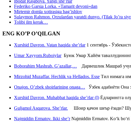
Ibodat Rajabova. Yangi she’rlar
Federiko Garsia Lorka. «Tamarit devoni»dan
Mirtemir domla xotirasiga bag’ishlov
Sulaymon Rahmon. Orzulardan yaratdi dunyo. (Tilak Jo’ra siyrati
Tolibi ilm kerak…
ENG KO’P O’QILGAN
Xurshid Davron. Vatan haqida she’rlar
1 сентябрь - Ўзбекис
Umar Xayyom.Ruboiylar
Буюк Умар Хайём таваллудининг 
Boborahim Mashrab. G’azallar,…
Дарвешлик Машраб учун ш
Mirzohid Muzaffar. Hechlik va Hellados. Esse
Тил нимага им
Onajon. O’zbek shoirlarining onaga…
Ўзбек адабиёти Она ҳ
Xurshid Davron. Muhabbat haqida she’rlar (I)
Ёдларингга ол
Guljamol Asqarova. She’rlar.
Шоир қачон шеър ёзади? Шу с
Najmiddin Ermatov. Ikki she’r
Najmiddin Ermatov. Ko‘k bo‘ri k