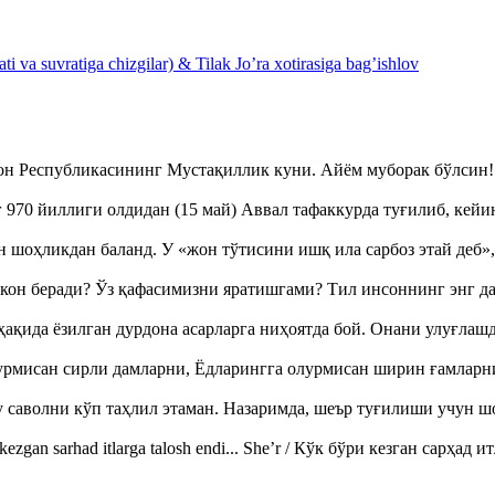
 va suvratiga chizgilar) & Tilak Jo’ra xotirasiga bag’ishlov
тон Республикасининг Мустақиллик куни. Айём муборак бўлси
970 йиллиги олдидан (15 май) Аввал тафаккурда туғилиб, кейи
оҳликдан баланд. У «жон тўтисини ишқ ила сарбоз этай деб
кон беради? Ўз қафасимизни яратишгами? Тил инсоннинг энг д
ақида ёзилган дурдона асарларга ниҳоятда бой. Онани улуғла
урмисан сирли дамларни, Ёдларингга олурмисан ширин ғамларн
аволни кўп таҳлил этаман. Назаримда, шеър туғилиши учун 
ezgan sarhad itlarga talosh endi... She’r / Кўк бўри кезган сарҳад 