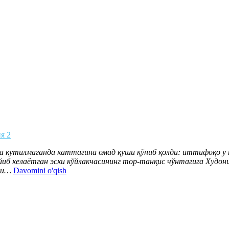
я 2
а кутилмаганда каттагина омад қуши қўниб қолди: иттифоқо у н
йиб келаётган эски кўйлакчасининг тор-танқис чўнтагига Худони
ди…
Davomini o'qish