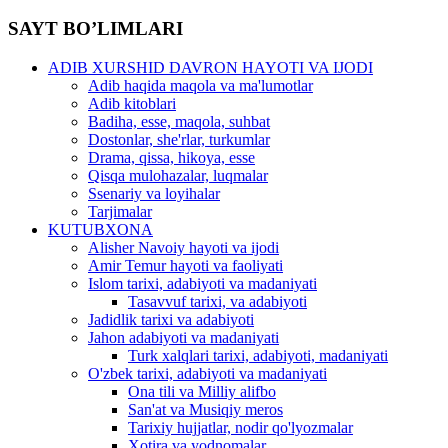
SAYT BO’LIMLARI
ADIB XURSHID DAVRON HAYOTI VA IJODI
Adib haqida maqola va ma'lumotlar
Adib kitoblari
Badiha, esse, maqola, suhbat
Dostonlar, she'rlar, turkumlar
Drama, qissa, hikoya, esse
Qisqa mulohazalar, luqmalar
Ssenariy va loyihalar
Tarjimalar
KUTUBXONA
Alisher Navoiy hayoti va ijodi
Amir Temur hayoti va faoliyati
Islom tarixi, adabiyoti va madaniyati
Tasavvuf tarixi, va adabiyoti
Jadidlik tarixi va adabiyoti
Jahon adabiyoti va madaniyati
Turk xalqlari tarixi, adabiyoti, madaniyati
O'zbek tarixi, adabiyoti va madaniyati
Ona tili va Milliy alifbo
San'at va Musiqiy meros
Tarixiy hujjatlar, nodir qo'lyozmalar
Xotira va yodnomalar