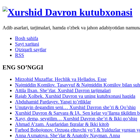
Adib asarlari, tarjimalari, hamda o'zbek va jahon adabiyotidan namun
Bosh sahifa
Sayt xaritasi
Qiziqarli saytlar
RSS
ENG SO’NGGI
Mirzohid Muzaffar. Hechlik va Hellados. Esse
Najmiddin Komilov. Tasavvuf & Najmiddin Komilov bilan suhb
Attila Ilxan. She’rlar. Xurshid Davron tarjimalari
Rajab Xolbek. Xurshid Davron va uning kutubxonasi haqida
Abduhamid Pardayev. Yangi to’rtliklar
Unutayin degandim seni… Xurshid Davron she’ri & Qo’shiq
Xurshid Davron & Sarvara & IA. Sen kelar yo’llarga tikildim
Xayr, dema, sevgilim… Xurshid Davron she’ri & Ikki qo’shiq
Ahmad A’zam. Asarlaridan fiqralar & Ikki kitob
Farhod Bobojonov. Orzuga eltuvchi yo‘l & Yulduzlar yurgan y
Anna Axmatova. She’rlar & Anatoliy Nayman. Anna