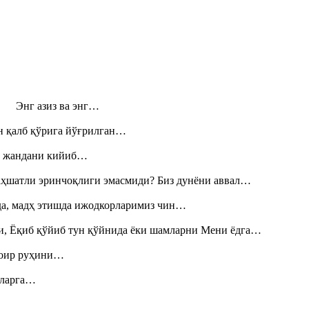
н! Энг азиз ва энг…
н қалб қўрига йўғрилган…
», жандани кийиб…
аҳшатли эринчоқлиги эмасмиди? Биз дунёни аввал…
шда, мадҳ этишда ижодкорларимиз чин…
и, Ёқиб қўйиб тун қўйнида ёки шамларни Мени ёдга…
шоир руҳини…
итларга…