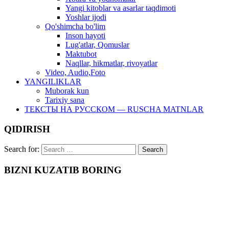
Yangi kitoblar va asarlar taqdimoti
Yoshlar ijodi
Qo'shimcha bo'lim
Inson hayoti
Lug'atlar, Qomuslar
Maktubot
Naqllar, hikmatlar, rivoyatlar
Video, Audio,Foto
YANGILIKLAR
Muborak kun
Tarixiy sana
ТЕКСТЫ НА РУССКОМ — RUSCHA MATNLAR
QIDIRISH
Search for:
BIZNI KUZATIB BORING