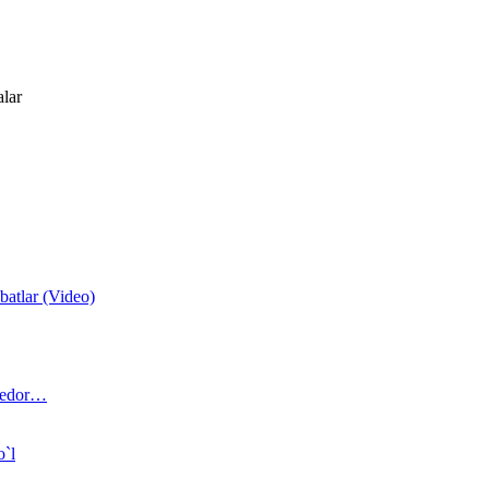
alar
atlar (Video)
 bedor…
o`l