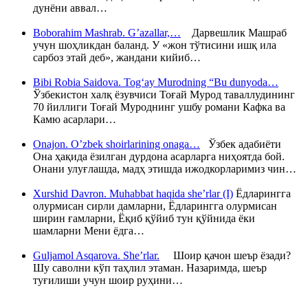
дунёни аввал…
Boborahim Mashrab. G’azallar,…
Дарвешлик Машраб
учун шоҳликдан баланд. У «жон тўтисини ишқ ила
сарбоз этай деб», жандани кийиб…
Bibi Robia Saidova. Tog‘ay Murodning “Bu dunyoda…
Ўзбекистон халқ ёзувчиси Тоғай Мурод таваллудининг
70 йиллиги Тоғай Муроднинг ушбу романи Кафка ва
Камю асарлари…
Onajon. O’zbek shoirlarining onaga…
Ўзбек адабиёти
Она ҳақида ёзилган дурдона асарларга ниҳоятда бой.
Онани улуғлашда, мадҳ этишда ижодкорларимиз чин…
Xurshid Davron. Muhabbat haqida she’rlar (I)
Ёдларингга
олурмисан сирли дамларни, Ёдларингга олурмисан
ширин ғамларни, Ёқиб қўйиб тун қўйнида ёки
шамларни Мени ёдга…
Guljamol Asqarova. She’rlar.
Шоир қачон шеър ёзади?
Шу саволни кўп таҳлил этаман. Назаримда, шеър
туғилиши учун шоир руҳини…