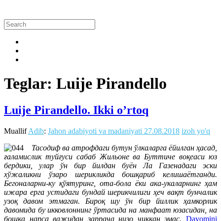
Teglar: Luije Pirandello
Luije Pirandello. Ikki o’rtoq
Muallif
Adib
:
Jahon adabiyoti va madaniyati
27.08.2018
izoh yo'q
Тасодиф ва атрофдаги бутун ўлкаларга ёйилган ҳасад,
ғаламислик туйғуси сабаб Жильоне ва Буттиче воқеаси юз
бердики, улар ўн бир йилдан буён Ла Газенадаги эски
хўжаликни ўзаро шерикликда бошқариб келишаётганди.
Бегоналарни-ку қўятуринг, ота-бола ёки ака-укаларнинг ҳам
ижара ерга устидаги бундай шерикчилиги ҳеч вақт бунчалик
узоқ давом этмаган. Бироқ шу ўн бир йиллик ҳамкорлик
давомида бу икковлоннинг ўртасида на манфаат юзасидан, на
бошқа нарса важидан заррача низо чиққан эмас.
Davomini