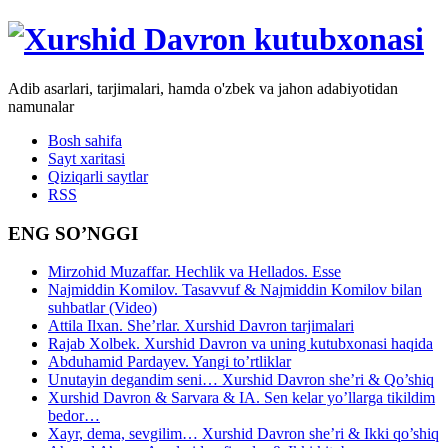
Adib asarlari, tarjimalari, hamda o'zbek va jahon adabiyotidan
namunalar
Bosh sahifa
Sayt xaritasi
Qiziqarli saytlar
RSS
ENG SO’NGGI
Mirzohid Muzaffar. Hechlik va Hellados. Esse
Najmiddin Komilov. Tasavvuf & Najmiddin Komilov bilan
suhbatlar (Video)
Attila Ilxan. She’rlar. Xurshid Davron tarjimalari
Rajab Xolbek. Xurshid Davron va uning kutubxonasi haqida
Abduhamid Pardayev. Yangi to’rtliklar
Unutayin degandim seni… Xurshid Davron she’ri & Qo’shiq
Xurshid Davron & Sarvara & IA. Sen kelar yo’llarga tikildim
bedor…
Xayr, dema, sevgilim… Xurshid Davron she’ri & Ikki qo’shiq