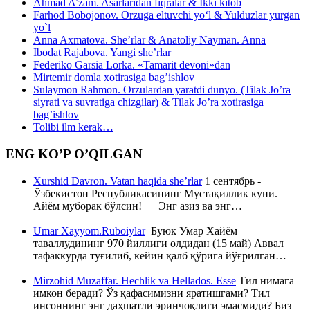
Ahmad A’zam. Asarlaridan fiqralar & Ikki kitob
Farhod Bobojonov. Orzuga eltuvchi yo‘l & Yulduzlar yurgan
yo`l
Anna Axmatova. She’rlar & Anatoliy Nayman. Anna
Ibodat Rajabova. Yangi she’rlar
Federiko Garsia Lorka. «Tamarit devoni»dan
Mirtemir domla xotirasiga bag’ishlov
Sulaymon Rahmon. Orzulardan yaratdi dunyo. (Tilak Jo’ra
siyrati va suvratiga chizgilar) & Tilak Jo’ra xotirasiga
bag’ishlov
Tolibi ilm kerak…
ENG KO’P O’QILGAN
Xurshid Davron. Vatan haqida she’rlar
1 сентябрь -
Ўзбекистон Республикасининг Мустақиллик куни.
Айём муборак бўлсин! Энг азиз ва энг…
Umar Xayyom.Ruboiylar
Буюк Умар Хайём
таваллудининг 970 йиллиги олдидан (15 май) Аввал
тафаккурда туғилиб, кейин қалб қўрига йўғрилган…
Mirzohid Muzaffar. Hechlik va Hellados. Esse
Тил нимага
имкон беради? Ўз қафасимизни яратишгами? Тил
инсоннинг энг даҳшатли эринчоқлиги эмасмиди? Биз