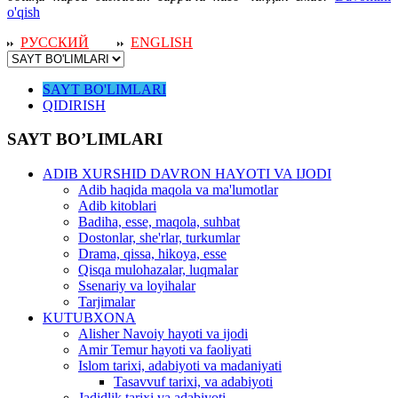
o'qish
РУССКИЙ
ENGLISH
SAYT BO'LIMLARI
QIDIRISH
SAYT BO’LIMLARI
ADIB XURSHID DAVRON HAYOTI VA IJODI
Adib haqida maqola va ma'lumotlar
Adib kitoblari
Badiha, esse, maqola, suhbat
Dostonlar, she'rlar, turkumlar
Drama, qissa, hikoya, esse
Qisqa mulohazalar, luqmalar
Ssenariy va loyihalar
Tarjimalar
KUTUBXONA
Alisher Navoiy hayoti va ijodi
Amir Temur hayoti va faoliyati
Islom tarixi, adabiyoti va madaniyati
Tasavvuf tarixi, va adabiyoti
Jadidlik tarixi va adabiyoti