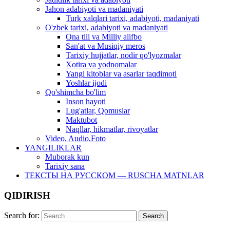
Jahon adabiyoti va madaniyati
Turk xalqlari tarixi, adabiyoti, madaniyati
O'zbek tarixi, adabiyoti va madaniyati
Ona tili va Milliy alifbo
San'at va Musiqiy meros
Tarixiy hujjatlar, nodir qo'lyozmalar
Xotira va yodnomalar
Yangi kitoblar va asarlar taqdimoti
Yoshlar ijodi
Qo'shimcha bo'lim
Inson hayoti
Lug'atlar, Qomuslar
Maktubot
Naqllar, hikmatlar, rivoyatlar
Video, Audio,Foto
YANGILIKLAR
Muborak kun
Tarixiy sana
ТЕКСТЫ НА РУССКОМ — RUSCHA MATNLAR
QIDIRISH
Search for: