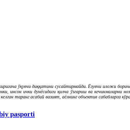
охиригача ўқувчи диққатини сусайтирмайди. Ёзувчи иложи борич
нки, инсон ички дунёсидаги қилча ўзгариш ва кечинмаларни но
 келган таранг асабий вазият, аёлнинг объектив сабабларга кў
biy pasporti