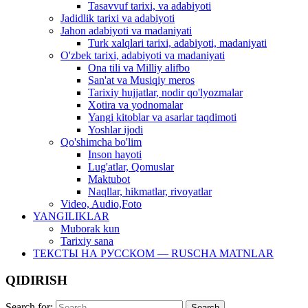
Tasavvuf tarixi, va adabiyoti
Jadidlik tarixi va adabiyoti
Jahon adabiyoti va madaniyati
Turk xalqlari tarixi, adabiyoti, madaniyati
O'zbek tarixi, adabiyoti va madaniyati
Ona tili va Milliy alifbo
San'at va Musiqiy meros
Tarixiy hujjatlar, nodir qo'lyozmalar
Xotira va yodnomalar
Yangi kitoblar va asarlar taqdimoti
Yoshlar ijodi
Qo'shimcha bo'lim
Inson hayoti
Lug'atlar, Qomuslar
Maktubot
Naqllar, hikmatlar, rivoyatlar
Video, Audio,Foto
YANGILIKLAR
Muborak kun
Tarixiy sana
ТЕКСТЫ НА РУССКОМ — RUSCHA MATNLAR
QIDIRISH
Search for: