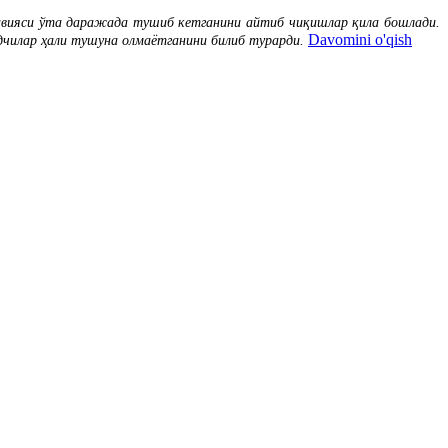
савияси ўта даражада тушиб кетганини айтиб чиқишлар қила бошлади.
Davomini o'qish
идчилар ҳали тушуна олмаётганини билиб турарди.