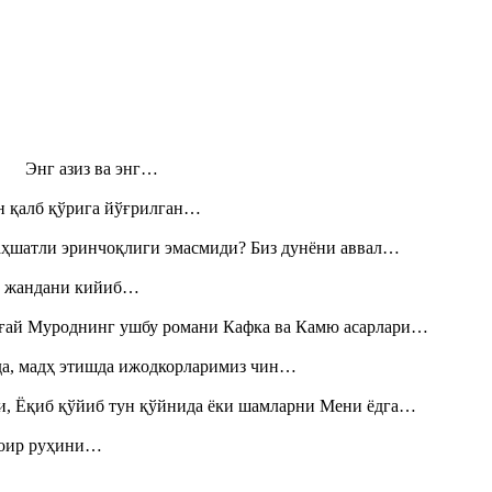
н! Энг азиз ва энг…
н қалб қўрига йўғрилган…
аҳшатли эринчоқлиги эмасмиди? Биз дунёни аввал…
», жандани кийиб…
Тоғай Муроднинг ушбу романи Кафка ва Камю асарлари…
шда, мадҳ этишда ижодкорларимиз чин…
и, Ёқиб қўйиб тун қўйнида ёки шамларни Мени ёдга…
шоир руҳини…