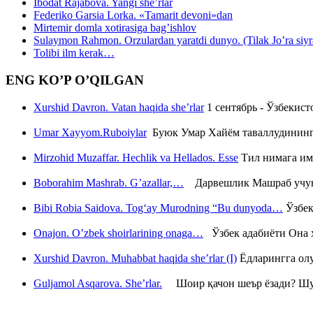
Ibodat Rajabova. Yangi she’rlar
Federiko Garsia Lorka. «Tamarit devoni»dan
Mirtemir domla xotirasiga bag’ishlov
Sulaymon Rahmon. Orzulardan yaratdi dunyo. (Tilak Jo’ra siyrati
Tolibi ilm kerak…
ENG KO’P O’QILGAN
Xurshid Davron. Vatan haqida she’rlar
1 сентябрь - Ўзбекис
Umar Xayyom.Ruboiylar
Буюк Умар Хайём таваллудининг 
Mirzohid Muzaffar. Hechlik va Hellados. Esse
Тил нимага им
Boborahim Mashrab. G’azallar,…
Дарвешлик Машраб учун ш
Bibi Robia Saidova. Tog‘ay Murodning “Bu dunyoda…
Ўзбек
Onajon. O’zbek shoirlarining onaga…
Ўзбек адабиёти Она ҳ
Xurshid Davron. Muhabbat haqida she’rlar (I)
Ёдларингга ол
Guljamol Asqarova. She’rlar.
Шоир қачон шеър ёзади? Шу с