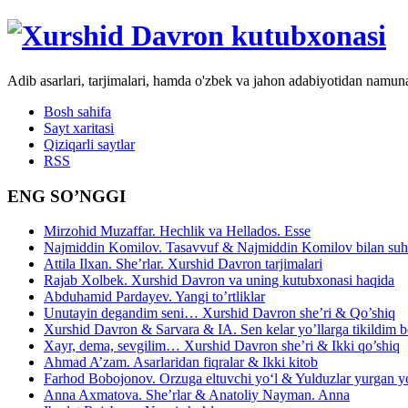
Adib asarlari, tarjimalari, hamda o'zbek va jahon adabiyotidan namun
Bosh sahifa
Sayt xaritasi
Qiziqarli saytlar
RSS
ENG SO’NGGI
Mirzohid Muzaffar. Hechlik va Hellados. Esse
Najmiddin Komilov. Tasavvuf & Najmiddin Komilov bilan suhb
Attila Ilxan. She’rlar. Xurshid Davron tarjimalari
Rajab Xolbek. Xurshid Davron va uning kutubxonasi haqida
Abduhamid Pardayev. Yangi to’rtliklar
Unutayin degandim seni… Xurshid Davron she’ri & Qo’shiq
Xurshid Davron & Sarvara & IA. Sen kelar yo’llarga tikildim
Xayr, dema, sevgilim… Xurshid Davron she’ri & Ikki qo’shiq
Ahmad A’zam. Asarlaridan fiqralar & Ikki kitob
Farhod Bobojonov. Orzuga eltuvchi yo‘l & Yulduzlar yurgan y
Anna Axmatova. She’rlar & Anatoliy Nayman. Anna