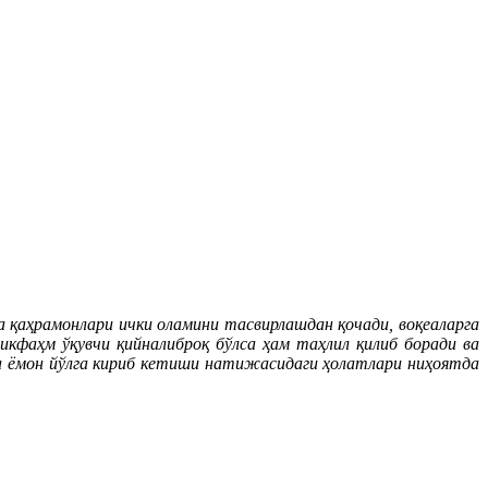
а қаҳрамонлари ички оламини тасвирлашдан қочади, воқеаларга
зикфаҳм ўқувчи қийналиброқ бўлса ҳам таҳлил қилиб боради ва
ра ёмон йўлга кириб кетиши натижасидаги ҳолатлари ниҳоятда