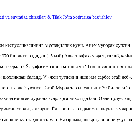
 va suvratiga chizgilar) & Tilak Jo’ra xotirasiga bag’ishlov
тон Республикасининг Мустақиллик куни. Айём муборак бўлси
970 йиллиги олдидан (15 май) Аввал тафаккурда туғилиб, кейи
кон беради? Ўз қафасимизни яратишгами? Тил инсоннинг энг д
оҳликдан баланд. У «жон тўтисини ишқ ила сарбоз этай деб
истон халқ ёзувчиси Тоғай Мурод таваллудининг 70 йиллиги 
ақида ёзилган дурдона асарларга ниҳоятда бой. Онани улуғла
урмисан сирли дамларни, Ёдларингга олурмисан ширин ғамларн
аволни кўп таҳлил этаман. Назаримда, шеър туғилиши учун 