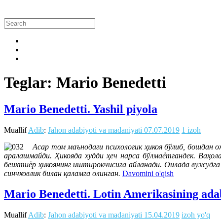
Teglar: Mario Benedetti
Mario Benedetti. Yashil piyola
Muallif
Adib
:
Jahon adabiyoti va madaniyati
07.07.2019
1 izoh
Асар том маънодаги психологик ҳикоя бўлиб, бошдан 
аралашмайди. Ҳикояда худди ҳеч нарса бўлмаётгандек. Ваҳола
беихтиёр ҳикоянинг иштирокчисига айланади. Оилада вужудга
синчковлик билан қаламга олинган.
Davomini o'qish
Mario Benedetti. Lotin Amerikasining ada
Muallif
Adib
:
Jahon adabiyoti va madaniyati
15.04.2019
izoh yo'q