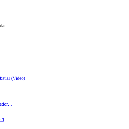
alar
atlar (Video)
 bedor…
o`l