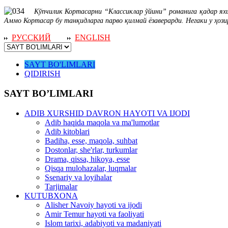
Кўпчилик Кортасарни “Классиклар ўйини” романига қадар яхши 
Аммо Кортасар бу танқидларга парво қилмай ёзаверарди. Негаки у ҳоз
РУССКИЙ
ENGLISH
SAYT BO'LIMLARI
QIDIRISH
SAYT BO’LIMLARI
ADIB XURSHID DAVRON HAYOTI VA IJODI
Adib haqida maqola va ma'lumotlar
Adib kitoblari
Badiha, esse, maqola, suhbat
Dostonlar, she'rlar, turkumlar
Drama, qissa, hikoya, esse
Qisqa mulohazalar, luqmalar
Ssenariy va loyihalar
Tarjimalar
KUTUBXONA
Alisher Navoiy hayoti va ijodi
Amir Temur hayoti va faoliyati
Islom tarixi, adabiyoti va madaniyati