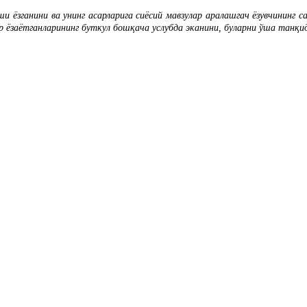
ёзганини ва унинг асарларига сиёсий мавзулар аралашгач ёзувчининг 
ир ёзаётганларининг буткул бошқача услубда эканини, буларни ўша танқ