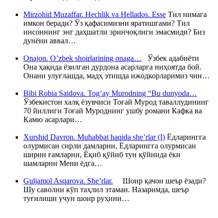
Mirzohid Muzaffar. Hechlik va Hellados. Esse
Тил нимага
имкон беради? Ўз қафасимизни яратишгами? Тил
инсоннинг энг даҳшатли эринчоқлиги эмасмиди? Биз
дунёни аввал…
Onajon. O’zbek shoirlarining onaga…
Ўзбек адабиёти
Она ҳақида ёзилган дурдона асарларга ниҳоятда бой.
Онани улуғлашда, мадҳ этишда ижодкорларимиз чин…
Bibi Robia Saidova. Tog‘ay Murodning “Bu dunyoda…
Ўзбекистон халқ ёзувчиси Тоғай Мурод таваллудининг
70 йиллиги Тоғай Муроднинг ушбу романи Кафка ва
Камю асарлари…
Xurshid Davron. Muhabbat haqida she’rlar (I)
Ёдларингга
олурмисан сирли дамларни, Ёдларингга олурмисан
ширин ғамларни, Ёқиб қўйиб тун қўйнида ёки
шамларни Мени ёдга…
Guljamol Asqarova. She’rlar.
Шоир қачон шеър ёзади?
Шу саволни кўп таҳлил этаман. Назаримда, шеър
туғилиши учун шоир руҳини…