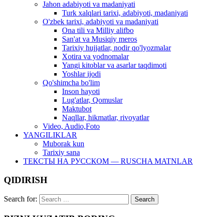
Jahon adabiyoti va madaniyati
Turk xalqlari tarixi, adabiyoti, madaniyati
O'zbek tarixi, adabiyoti va madaniyati
Ona tili va Milliy alifbo
San'at va Musiqiy meros
Tarixiy hujjatlar, nodir qo'lyozmalar
Xotira va yodnomalar
Yangi kitoblar va asarlar taqdimoti
Yoshlar ijodi
Qo'shimcha bo'lim
Inson hayoti
Lug'atlar, Qomuslar
Maktubot
Naqllar, hikmatlar, rivoyatlar
Video, Audio,Foto
YANGILIKLAR
Muborak kun
Tarixiy sana
ТЕКСТЫ НА РУССКОМ — RUSCHA MATNLAR
QIDIRISH
Search for: