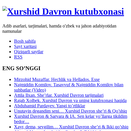
Adib asarlari, tarjimalari, hamda o'zbek va jahon adabiyotidan
namunalar
Bosh sahifa
Sayt xaritasi
Qiziqarli saytlar
RSS
ENG SO’NGGI
Mirzohid Muzaffar. Hechlik va Hellados. Esse
Najmiddin Komilov. Tasavvuf & Najmiddin Komilov bilan
suhbatlar (Video)
Attila Ilxan. She’rlar. Xurshid Davron tarjimalari
Rajab Xolbek. Xurshid Davron va uning kutubxonasi haqida
Abduhamid Pardayev. Yangi to’rtliklar
Unutayin degandim seni… Xurshid Davron she’ri & Qo’shiq
Xurshid Davron & Sarvara & IA. Sen kelar yo’llarga tikildim
bedor…
Xayr, dema, sevgilim… Xurshid Davron she’ri & Ikki qo’shiq