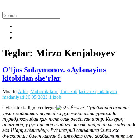
Teglar: Mirzo Kenjaboyev
O’ljas Sulaymonov. «Aylanayin»
kitobidan she’rlar
Muallif
Adib
:
Muborak kun
,
Turk xalqlari tarixi, adabiyoti,
madaniyati
26.05.2022
1 izoh
style=»text-align: center;»>
Ўлжас Сулаймонов иккита
улкан маданият: туркий ва рус маданияти ўртасида
туриб,икковидан ҳам тенг озиқ олаётган шоир. Кенгроқ
айтганда, у рус тилида ёзадиган қозоқ шоири, шахс сифатида
эса Шарқ зиёлисидир. Рус шеърий санъатига ўзига хос
дунёқараши билан кирган бу ижодкор дунё адабиётининг энг