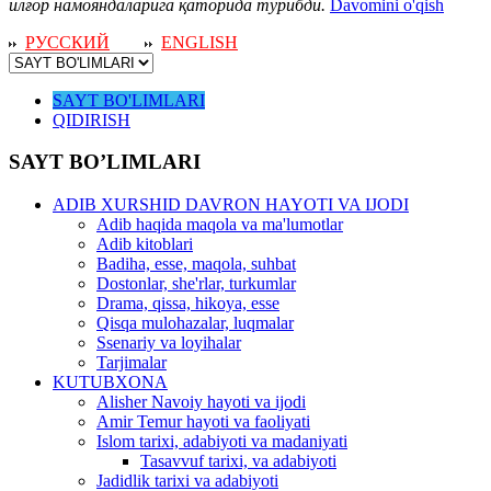
илғор намояндаларига қаторида турибди.
Davomini o'qish
РУССКИЙ
ENGLISH
SAYT BO'LIMLARI
QIDIRISH
SAYT BO’LIMLARI
ADIB XURSHID DAVRON HAYOTI VA IJODI
Adib haqida maqola va ma'lumotlar
Adib kitoblari
Badiha, esse, maqola, suhbat
Dostonlar, she'rlar, turkumlar
Drama, qissa, hikoya, esse
Qisqa mulohazalar, luqmalar
Ssenariy va loyihalar
Tarjimalar
KUTUBXONA
Alisher Navoiy hayoti va ijodi
Amir Temur hayoti va faoliyati
Islom tarixi, adabiyoti va madaniyati
Tasavvuf tarixi, va adabiyoti
Jadidlik tarixi va adabiyoti