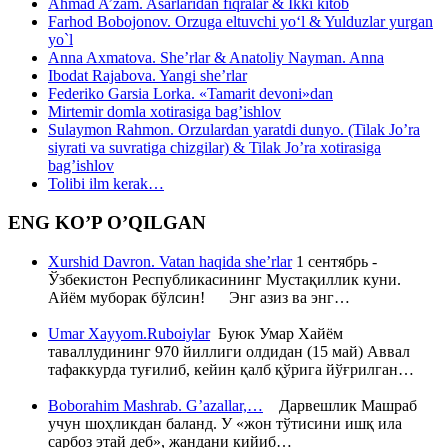
Ahmad A’zam. Asarlaridan fiqralar & Ikki kitob
Farhod Bobojonov. Orzuga eltuvchi yo‘l & Yulduzlar yurgan
yo`l
Anna Axmatova. She’rlar & Anatoliy Nayman. Anna
Ibodat Rajabova. Yangi she’rlar
Federiko Garsia Lorka. «Tamarit devoni»dan
Mirtemir domla xotirasiga bag’ishlov
Sulaymon Rahmon. Orzulardan yaratdi dunyo. (Tilak Jo’ra
siyrati va suvratiga chizgilar) & Tilak Jo’ra xotirasiga
bag’ishlov
Tolibi ilm kerak…
ENG KO’P O’QILGAN
Xurshid Davron. Vatan haqida she’rlar
1 сентябрь -
Ўзбекистон Республикасининг Мустақиллик куни.
Айём муборак бўлсин! Энг азиз ва энг…
Umar Xayyom.Ruboiylar
Буюк Умар Хайём
таваллудининг 970 йиллиги олдидан (15 май) Аввал
тафаккурда туғилиб, кейин қалб қўрига йўғрилган…
Boborahim Mashrab. G’azallar,…
Дарвешлик Машраб
учун шоҳликдан баланд. У «жон тўтисини ишқ ила
сарбоз этай деб», жандани кийиб…