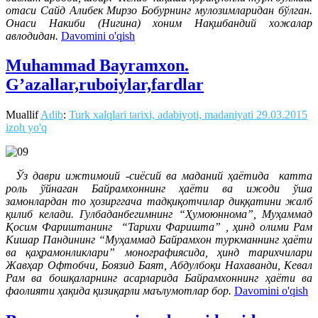
отаси Сайд Алибек Мирзо Бобурнинг мулозимларидан бўлган.
Онаси Накиби (Нигина) хоним Нақшбандий хожалар
авлодидан.
Davomini o'qish
Muhammad Bayramxon.
G’azallar,ruboiylar,fardlar
Muallif
Adib
:
Turk xalqlari tarixi, adabiyoti, madaniyati
29.03.2015
izoh yo'q
Ўз даври ижтимоий -сиёсий ва маданий ҳаётида катта
роль ўйнаган Байрамхоннинг ҳаёти ва ижоди ўша
замонлардан то ҳозирггача тадқиқотчилар диққатини жалб
қилиб келади. Гулбаданбегимнинг “Ҳумоюннома”, Муҳаммад
Қосим Фариштанинг “Тарихи Фаришта” , ҳинд олими Рам
Кишар Пандининг “Муҳаммад Байрамхон туркманнинг ҳаёти
ва қаҳрамонликлари” монографиясида, ҳинд тарихчилари
Жавҳар Офтобчи, Боязид Баят, Абдулбоқи Нахаванди, Кевал
Рам ва бошқаларнинг асарларида Байрамхоннинг ҳаёти ва
фаолияти ҳақида қизиқарли маълумотлар бор.
Davomini o'qish