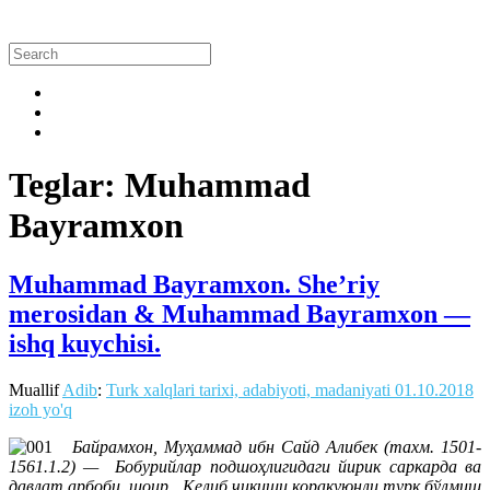
Teglar: Muhammad
Bayramxon
Muhammad Bayramxon. She’riy
merosidan & Muhammad Bayramxon —
ishq kuychisi.
Muallif
Adib
:
Turk xalqlari tarixi, adabiyoti, madaniyati
01.10.2018
izoh yo'q
Байрамхон, Муҳаммад ибн Сайд Алибек (тахм. 1501-
1561.1.2) — Бобурийлар подшоҳлигидаги йирик саркарда ва
давлат арбоби, шоир. Келиб чиқиши қорақуюнли турк бўлмиш