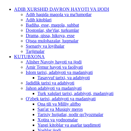
ADIB XURSHID DAVRON HAYOTI VA IJODI
Adib haqida maqola va ma'lumotlar
Adib kitoblari
Badiha, esse, maqola, suhbat
Dostonlar, she'rlar, turkumlar
Drama, qissa, hikoya, esse
Qisqa mulohazalar, luqmalar
Ssenariy va loyihalar
Tarjimalar
KUTUBXONA
Alisher Navoiy hayoti va ijodi
Amir Temur hayoti va faoliyati
Islom tarixi, adabiyoti va madaniyati
Tasavvuf tarixi, va adabiyoti
Jadidlik tarixi va adabiyoti
Jahon adabiyoti va madaniyati
Turk xalqlari tarixi, adabiyoti, madaniyati
O'zbek tarixi, adabiyoti va madaniyati
Ona tili va Milliy alifbo
San'at va Musiqiy meros
Tarixiy hujjatlar, nodir qo'lyozmalar
Xotira va yodnomalar
Yangi kitoblar va asarlar taqdimoti
Yoshlar ijodi