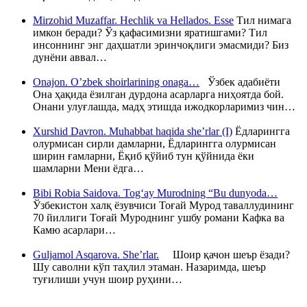
Mirzohid Muzaffar. Hechlik va Hellados. Esse
Тил нимага
имкон беради? Ўз қафасимизни яратишгами? Тил
инсоннинг энг даҳшатли эринчоқлиги эмасмиди? Биз
дунёни аввал…
Onajon. O’zbek shoirlarining onaga…
Ўзбек адабиёти
Она ҳақида ёзилган дурдона асарларга ниҳоятда бой.
Онани улуғлашда, мадҳ этишда ижодкорларимиз чин…
Xurshid Davron. Muhabbat haqida she’rlar (I)
Ёдларингга
олурмисан сирли дамларни, Ёдларингга олурмисан
ширин ғамларни, Ёқиб қўйиб тун қўйнида ёки
шамларни Мени ёдга…
Bibi Robia Saidova. Tog‘ay Murodning “Bu dunyoda…
Ўзбекистон халқ ёзувчиси Тоғай Мурод таваллудининг
70 йиллиги Тоғай Муроднинг ушбу романи Кафка ва
Камю асарлари…
Guljamol Asqarova. She’rlar.
Шоир қачон шеър ёзади?
Шу саволни кўп таҳлил этаман. Назаримда, шеър
туғилиши учун шоир руҳини…