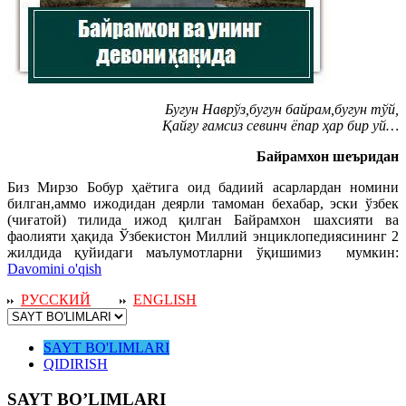
Бугун Наврўз,бугун байрам,бугун тўй,
Қайғу ғамсиз севинч ёпар ҳар бир уй…
Байрамхон шеъридан
Биз Мирзо Бобур ҳаётига оид бадиий асарлардан номини
билган,аммо ижодидан деярли тамоман бехабар, эски ўзбек
(чиғатой) тилида ижод қилган Байрамхон шахсияти ва
фаолияти ҳақида Ўзбекистон Миллий энциклопедиясининг 2
жилдида қуйидаги маълумотларни ўқишимиз мумкин:
Davomini o'qish
РУССКИЙ
ENGLISH
SAYT BO'LIMLARI
QIDIRISH
SAYT BO’LIMLARI