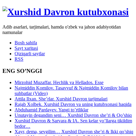
Adib asarlari, tarjimalari, hamda o'zbek va jahon adabiyotidan
namunalar
Bosh sahifa
Sayt xaritasi
Qiziqarli saytlar
RSS
ENG SO’NGGI
Mirzohid Muzaffar. Hechlik va Hellados. Esse
Najmiddin Komilov. Tasavvuf & Najmiddin Komilov bilan
suhbatlar (Video)
Attila Ilxan. She’rlar. Xurshid Davron tarjimalari
Rajab Xolbek. Xurshid Davron va uning kutubxonasi haqida
Abduhamid Pardayev. Yangi to’rtliklar
Unutayin degandim seni… Xurshid Davron she’ri & Qo’shiq
Xurshid Davron & Sarvara & IA. Sen kelar yo’llarga tikildim
bedor…
Xayr, dema, sevgilim… Xurshid Davron she’ri & Ikki qo’shiq