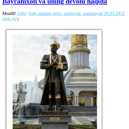
Bayramxon va uning devoni haqida
Muallif
Adib
:
Turk xalqlari tarixi, adabiyoti, madaniyati
20.03.2012
izoh yo'q