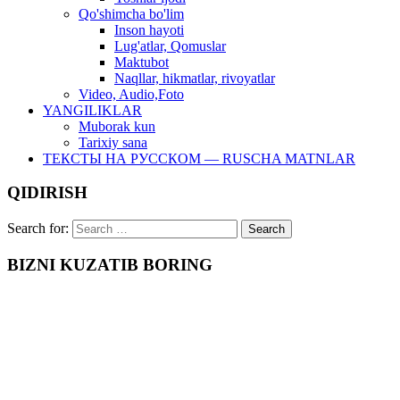
Qo'shimcha bo'lim
Inson hayoti
Lug'atlar, Qomuslar
Maktubot
Naqllar, hikmatlar, rivoyatlar
Video, Audio,Foto
YANGILIKLAR
Muborak kun
Tarixiy sana
ТЕКСТЫ НА РУССКОМ — RUSCHA MATNLAR
QIDIRISH
Search for:
BIZNI KUZATIB BORING