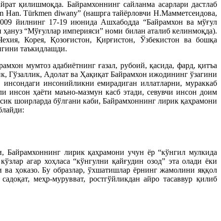
йрат қилишмоқда. Байрамхоннинг сайланма асарлари дастлаб
m Han. Türkmen diwany” (нашрга тайёрловчи Н.Мамметсеидова,
009 йилнинг 17-19 июнида Ашхабодда “Байрамхон ва мўғул
ҳануз “Мўғуллар империяси” номи билан аталиб келинмоқда).
ехия, Корея, Қозоғистон, Қирғистон, Ўзбекистон ва бошқа
игини таъкидлашди.
мхон мумтоз адабиётнинг ғазал, рубоий, қасида, фард, қитъа
ик, Гўзаллик, Адолат ва Ҳақиқат Байрамхон ижодининг ўзагини
, инсондаги инсонийликни емирадиган иллатларни, мураккаб
и инсон ҳаёти маъно-мазмун касб этади, севувчи инсон доим
ассик шоирларда бўлгани каби, Байрамхоннинг лирик қаҳрамони
блайди:
чи, Байрамхоннинг лирик қаҳрамони учун ёр “кўнгил мулкида
 кўзлар агар хоҳласа “кўнгулни қайғудин озод” эта олади ёки
и ва ҳоказо. Бу образлар, ўхшатишлар ёрнинг жамолини яққол
садоқат, меҳр-мурувват, ростгўйликдан айро тасаввур қилиб