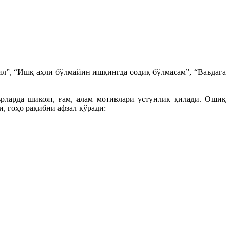
ғил”, “Ишқ аҳли бўлмайин ишқингда содиқ бўлмасам”, “Ваъдага
рларда шикоят, ғам, алам мотивлари устунлик қилади. Ошиқ
и, гоҳо рақибни афзал кўради: