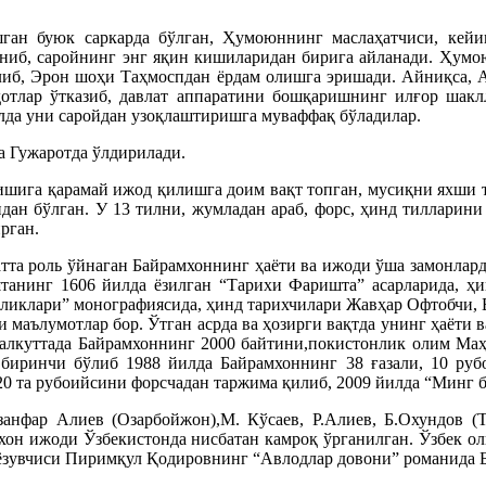
шган буюк саркарда бўлган, Ҳумоюннинг маслаҳатчиси, кейи
ниб, саройнинг энг яқин кишиларидан бирига айланади. Ҳумою
иб, Эрон шоҳи Таҳмоспдан ёрдам олишга эришади. Айниқса, Ак
ҳотлар ўтказиб, давлат аппаратини бошқаришнинг илғор шакл
лда уни саройдан узоқлаштиришга муваффақ бўладилар.
да Гужаротда ўлдирилади.
ишига қарамай ижод қилишга доим вақт топган, мусиқни яхши т
ан бўлган. У 13 тилни, жумладан араб, форс, ҳинд тилларини 
рган.
тта роль ўйнаган Байрамхоннинг ҳаёти ва ижоди ўша замонлард
анинг 1606 йилда ёзилган “Тарихи Фаришта” асарларида, ҳ
ликлари” монографиясида, ҳинд тарихчилари Жавҳар Офтобчи, Б
и маълумотлар бор. Ўтган асрда ва ҳозирги вақтда унинг ҳаёти
алкуттада Байрамхоннинг 2000 байтини,покистонлик олим Ма
биринчи бўлиб 1988 йилда Байрамхоннинг 38 ғазали, 10 руб
 та рубоийсини форсчадан таржима қилиб, 2009 йилда “Минг б
нфар Алиев (Озарбойжон),М. Кўсаев, Р.Алиев, Б.Охундов (Т
мхон ижоди Ўзбекистонда нисбатан камроқ ўрганилган. Ўзбек о
 ёзувчиси Пиримқул Қодировнинг “Авлодлар довони” романида Б