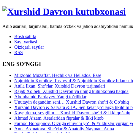
Adib asarlari, tarjimalari, hamda o'zbek va jahon adabiyotidan namun
Bosh sahifa
Sayt xaritasi
Qiziqarli saytlar
RSS
ENG SO’NGGI
Mirzohid Muzaffar. Hechlik va Hellados. Esse
Najmiddin Komilov. Tasavvuf & Najmiddin Komilov bilan suhb
Attila Ilxan. She’rlar. Xurshid Davron tarjimalari
Rajab Xolbek. Xurshid Davron va uning kutubxonasi haqida
Abduhamid Pardayev. Yangi to’rtliklar
Unutayin degandim seni… Xurshid Davron she’ri & Qo’shiq
Xurshid Davron & Sarvara & IA. Sen kelar yo’llarga tikildim
Xayr, dema, sevgilim… Xurshid Davron she’ri & Ikki qo’shiq
Ahmad A’zam. Asarlaridan fiqralar & Ikki kitob
Farhod Bobojonov. Orzuga eltuvchi yo‘l & Yulduzlar yurgan y
Anna Axmatova. She’rlar & Anatoliy Nayman. Anna