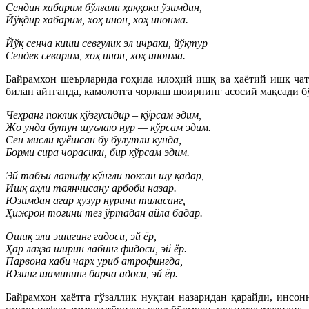
Сендин хабарим бўлғали ҳаққоки ўзимдин,
Йўқдир хабарим, хоҳ инон, хоҳ инонма.
Йўқ сенча киши севгулик эл ичраки, йўқтур
Сендек севарим, хоҳ инон, хоҳ инонма.
Байрамхон шеърларида гоҳида илоҳий ишқ ва ҳаётий ишқ чат
билан айтганда, камолотга чорлаш шоирнинг асосий мақсади 
Чеҳранг поклик кўзгусидир – кўрсам эдим,
Жо унда бутун шуълаю нур — кўрсам эдим.
Сен мисли қуёшсан бу булутли кунда,
Борми сира чорасики, бир кўрсам эдим.
Эй табъи латифу кўнгли поксан шу қадар,
Ишқ аҳли таянчисану арбоби назар.
Юзимдан агар ҳузур нурини тиласанг,
Ҳижрон тоғини тез ўртадан айла бадар.
Ошиқ эли эшигинг гадоси, эй ёр,
Ҳар лаҳза ширин лабинг фидоси, эй ёр.
Парвона каби чарх уриб атрофингда,
Юзинг шамининг барча адоси, эй ёр.
Байрамхон ҳаётга гўзаллик нуқтаи назаридан қарайди, инсо