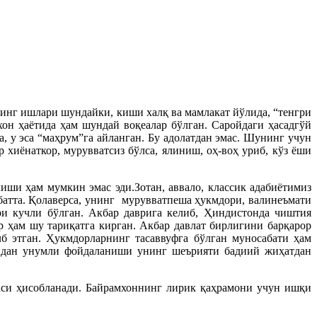
нинг ишлари шундайки, киши халқ ва мамлакат йўлида, “тенгри
он ҳаётида ҳам шундай воқеалар бўлган. Саройдаги ҳасадгўй
 у эса “маҳрум”га айланган. Бу адолатдан эмас. Шунинг учун
 хиёнаткор, мурувватсиз бўлса, ялиниш, оҳ-воҳ уриб, кўз ёши
иши ҳам мумкин эмас эди.Зотан, аввало, классик адабиётимиз
лбатта. Қолаверса, унинг мурувватпеша ҳукмдори, валинеъмати
и кучли бўлган. Акбар даврига келиб, Ҳиндистонда чиштия
р ҳам шу тариқатга кирган. Акбар давлат бирлигини барқарор
 этган. Ҳукмдорларнинг тасаввуфга бўлган муносабати ҳам
аридан унумли фойдаланиши унинг шеърияти бадиий жиҳатдан
аси ҳисобланади. Байрамхоннинг лирик қаҳрамони учун ишқи