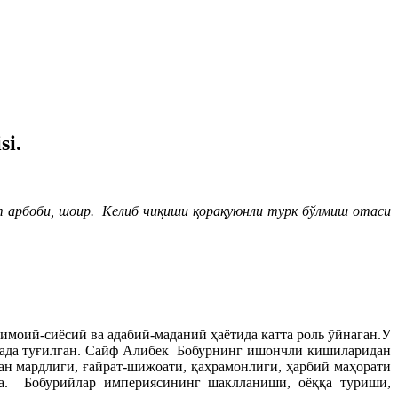
i.
т арбоби, шоир. Келиб чиқиши қорақуюнли турк бўлмиш отаси
моий-сиёсий ва адабий-маданий ҳаётида катта роль ўйнаган.У
нада туғилган. Сайф Алибек Бобурнинг ишончли кишиларидан
ан мардлиги, ғайрат-шижоати, қаҳрамонлиги, ҳарбий маҳорати
та. Бобурийлар империясининг шаклланиши, оёққа туриши,