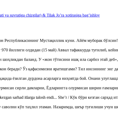
 va suvratiga chizgilar) & Tilak Jo’ra xotirasiga bag’ishlov
тон Республикасининг Мустақиллик куни. Айём муборак бўлси
970 йиллиги олдидан (15 май) Аввал тафаккурда туғилиб, кейи
оҳликдан баланд. У «жон тўтисини ишқ ила сарбоз этай деб
кон беради? Ўз қафасимизни яратишгами? Тил инсоннинг энг д
ақида ёзилган дурдона асарларга ниҳоятда бой. Онани улуғла
урмисан сирли дамларни, Ёдларингга олурмисан ширин ғамларн
ezgan sarhad itlarga talosh endi... She’r / Кўк бўри кезган сарҳад 
аволни кўп таҳлил этаман. Назаримда, шеър туғилиши учун 