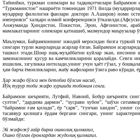
Табиийки, туркман олимлари ва тадқиқотчилари Байрамхон 
“Туркманистон” нашриёти томонидан 1971 йилда (муҳаррирлар
муҳаррир филология фанлари доктори А.Аширов) номи ост
империяси” халқаро илмий конференцияси ўтказилди.(Афсуск
Анжуманда Ҳиндистон, Покистон, Эрон, Афғонистон, араб 
мамлакатларнинг олимлари қатнашиб, мазмундор маърузалар 
Маълумки, Байрамхоннинг ижодий меросидан бизга туркий тил
сингари турли жанрларида асарлар ёзган. Байрамхон асарлари
ташкил этади.Шоир ишқ-муҳаббатни куйлар экан, инсонни ш
замонасининг қусур ва камчиликларини қоралайди. Севги ин
яхшилик, эзгуликка интилади,унинг учун ҳаёт гўзал, у бошқа
ҳам барча ёмонликларни, жабу жафоларни ўзига раво кўради, ёр
Ҳар жафо бўлса мен бетобға бўлсин насиб,
Йўқ турур тоби жафо хуршиди тобоним сенга.
Байрамхон шеърияти, Лутфий, Навоий, Бобур шеърияти синга
султон”, “дардима дармон”, “хусрави хубон”, “шўхи ситамкор
“байрамни ғам қилади”, ёр “сарв”, “ғунчаи хандон”, унинг 
тасаввур қилишга ёрдам бергани сингари, унинг характерин
бўлмайди:
Эй жафожў ғайр бирла ошнолиқ қилмағил,
Ошно бўлган ёронлардан жудолиқ қилмағил.