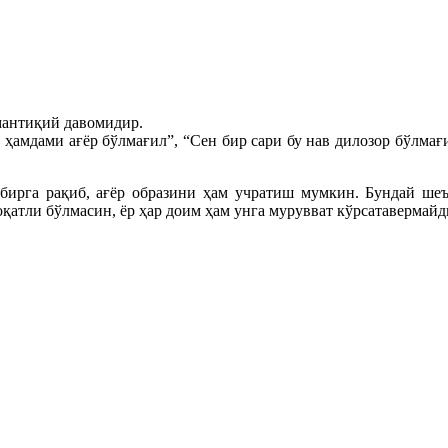
 мантиқий давомидир.
и, ҳамдами ағёр бўлмағил”, “Cен бир сари бу нав дилозор бўлма
 бирга рақиб, ағёр образини ҳам учратиш мумкин. Бундай шеъ
оқатли бўлмасин, ёр ҳар доим ҳам унга мурувват кўрсатавермайд