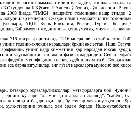
ижодий меросини оммалаштириш ва тадқиқ этишда алоҳида ға
 Б.Охундов ва Б.Кўсаев, Р.Алиев сўзбоши), сўнг девони “Bayra
ида 2000 йилда “ТМҚИ” нашриёти томонидан нашр этилди. 2
и, Бобурийлар империяси жаҳон илмий жамоатчилиги томонидан 
ўлкалари, АҚШ, Буюк Британия, Россия, Туркия, Беларус,Ч
ўқишди, Байрамхон ижодининг жаҳоншумул аҳамиятга эга эканл
да 718 мисра, форс тилида 1216 мисра шеър етиб келган. Байра
да унинг ғоявий-ахлоқий қарашлари ёрқин акс этган. Ишқ, Эзгул
арафлайди, унинг қадр-қимматини ҳар нарсадан юксак қўяди
сонни улуғлайдиган энг яхши фазилатлардандир. Севги туфайл
ларга фидойи, мунофиқлик, хиёнат, худбинлик унга ёт. Бошқа кл
ни эса барча эзгуликлар, энг гўзал нарсаларга муносиб деб ҳисо
ри, бетакрор образлар,тимсоллар, метафораларга бой. Чунон
”, ёрнинг кўзлари “оламни қатл айлаган жаллод”, “сайёд”, бу
сочлари ошиқни беқарор қилади, бу сочлар ҳаяжону эҳтирос тўр
и, хулқ-атворини очишга ҳам ёрдам беради. Ишқ-муҳаббатни 