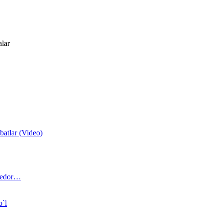
alar
atlar (Video)
 bedor…
o`l