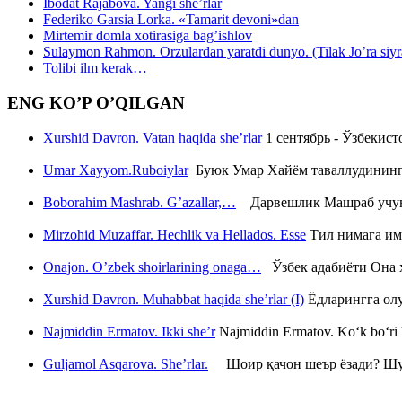
Ibodat Rajabova. Yangi she’rlar
Federiko Garsia Lorka. «Tamarit devoni»dan
Mirtemir domla xotirasiga bag’ishlov
Sulaymon Rahmon. Orzulardan yaratdi dunyo. (Tilak Jo’ra siyrati
Tolibi ilm kerak…
ENG KO’P O’QILGAN
Xurshid Davron. Vatan haqida she’rlar
1 сентябрь - Ўзбекис
Umar Xayyom.Ruboiylar
Буюк Умар Хайём таваллудининг 
Boborahim Mashrab. G’azallar,…
Дарвешлик Машраб учун ш
Mirzohid Muzaffar. Hechlik va Hellados. Esse
Тил нимага им
Onajon. O’zbek shoirlarining onaga…
Ўзбек адабиёти Она ҳ
Xurshid Davron. Muhabbat haqida she’rlar (I)
Ёдларингга ол
Najmiddin Ermatov. Ikki she’r
Najmiddin Ermatov. Ko‘k bo‘ri k
Guljamol Asqarova. She’rlar.
Шоир қачон шеър ёзади? Шу с