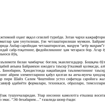
, ижтимоий оҳанг яққол сезилиб турибди. Зотан чархи кажрафтор
хизматлар ҳам унутилиши, ўзи четлаштирилиши мумкин. Байрамх
рида Акбар саройидан четлаштирилган, маҳрум “ағёр маҳрам”га,
дай сабр-тоқатнинг, фидойиликнинг ҳам чегараси бор. Агар ёр
аъноси йўқ.
аълимоти билан чамбарчас боғлиқ эканлигидадир. Бошқача бўл
адабий анъана Байрамхон ижодига таъсир ўтказмай қолмасди, а
. Бинобарин, Ҳиндистонда нақшбандия таълимотининг таъсир
нинг айрим элементларини қабул қилган ва анча-мунча ҳиндла
 пири Шайх Салим Чиштийни устоз сифатида саройига жалб
асаввуф адабиёти формалари, техникаси, образлари, тимсолл
 ўзак тушунчаларидан. Улар инсонни камолотга етказиш восит
из эмас. “Эй бехабарим…” ғазалида шоир ёзади: