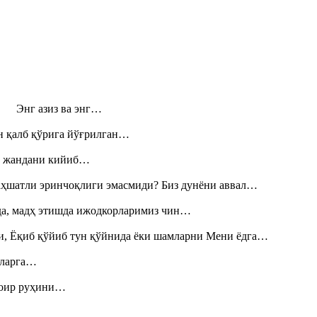
н! Энг азиз ва энг…
н қалб қўрига йўғрилган…
», жандани кийиб…
аҳшатли эринчоқлиги эмасмиди? Биз дунёни аввал…
шда, мадҳ этишда ижодкорларимиз чин…
и, Ёқиб қўйиб тун қўйнида ёки шамларни Мени ёдга…
итларга…
шоир руҳини…