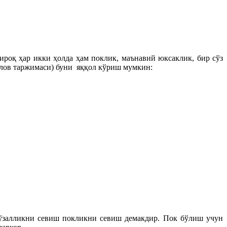
роқ ҳар икки ҳолда ҳам поклик, маънавий юксаклик, бир сўз
илов таржимаси) буни яққол кўриш мумкин:
.Гўзалликни севиш покликни севиш демакдир. Пок бўлиш учун