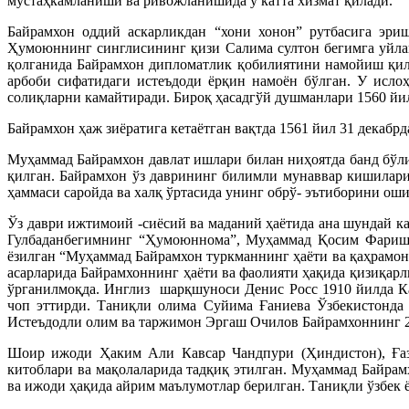
мустаҳкамланиши ва ривожланишида у катта хизмат қилади.
Байрамхон оддий аскарликдан “хони хонон” рутбасига эри
Ҳумоюннинг синглисининг қизи Салима султон бегимга уйла
қолганида Байрамхон дипломатлик қобилиятини намойиш қил
арбоби сифатидаги истеъдоди ёрқин намоён бўлган. У исло
солиқларни камайтиради. Бироқ ҳасадгўй душманлари 1560 йи
Байрамхон ҳаж зиёратига кетаётган вақтда 1561 йил 31 декабр
Муҳаммад Байрамхон давлат ишлари билан ниҳоятда банд бўл
қилган. Байрамхон ўз даврининг билимли мунаввар кишиларид
ҳаммаси саройда ва халқ ўртасида унинг обрў- эътиборини оши
Ўз даври ижтимоий -сиёсий ва маданий ҳаётида ана шундай ка
Гулбаданбегимнинг “Ҳумоюннома”, Муҳаммад Қосим Фаришт
ёзилган “Муҳаммад Байрамхон туркманнинг ҳаёти ва қаҳрамон
асарларида Байрамхоннинг ҳаёти ва фаолияти ҳақида қизиқарл
ўрганилмоқда. Инглиз шарқшуноси Денис Росс 1910 йилда К
чоп эттирди. Таниқли олима Суйима Ғаниева Ўзбекистонда 
Истеъдодли олим ва таржимон Эргаш Очилов Байрамхоннинг 20
Шоир ижоди Ҳаким Али Кавсар Чандпури (Ҳиндистон), Ғаза
китоблари ва мақолаларида тадқиқ этилган. Муҳаммад Байра
ва ижоди ҳақида айрим маълумотлар берилган. Таниқли ўзбек