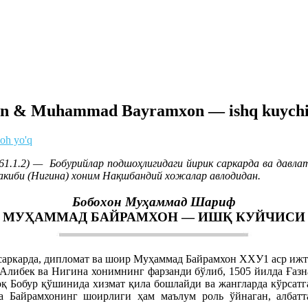
n & Muhammad Bayramxon — ishq kuychis
zoh yo'q
1.1.2) — Бобурийлар подшоҳлигидаги йирик саркарда ва давла
акиби (Нигина) хоним Нақшбандий хожалар авлодидан.
Бобохон Муҳаммад Шариф
МУҲАММАД БАЙРАМХОН — ИШҚ КУЙЧИСИ
аркарда, дипломат ва шоир Муҳаммад Байрамхон ХХУ1 аср ижти
 Алибек ва Нигина хонимнинг фарзанди бўлиб, 1505 йилда Ғаз
оқ Бобур қўшинида хизмат қила бошлайди ва жангларда кўрсатг
а Байрамхонинг шоирлиги ҳам маълум роль ўйнаган, албат