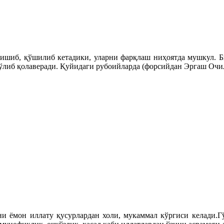
ишиб, қўшилиб кетадики, уларни фарқлаш ниҳоятда мушкул. Би
бўлиб қолаверади. Қуйидаги рубоийларда (форсийдан Эргаш Оч
нни ёмон иллату қусурлардан холи, мукаммал кўргиси келади