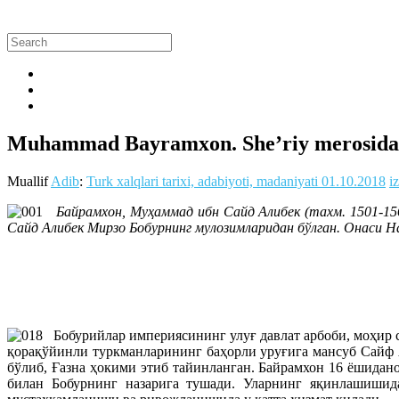
Muhammad Bayramxon. She’riy merosida
Muallif
Adib
:
Turk xalqlari tarixi, adabiyoti, madaniyati
01.10.2018
i
Байрамхон, Муҳаммад ибн Сайд Алибек (тахм. 1501-156
Сайд Алибек Мирзо Бобурнинг мулозимларидан бўлган. Онаси Н
Бобурийлар империясининг улуғ давлат арбоби, моҳир с
қорақўйинли туркманларининг баҳорли уруғига мансуб Сайф
бўлиб, Ғазна ҳокими этиб тайинланган. Байрамхон 16 ёшидан
билан Бобурнинг назарига тушади. Уларнинг яқинлашишид