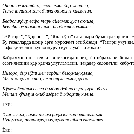
Ошнолиғ яхшидир, лекин ёмондир эл тили,
Тилға тушган халқ бирла ошнолиғ қилмағил.
Беадолиқдир вафо тарк айламак ҳусн аҳлиға,
Бевафолиғ таркин айла, беадолиқ қилмағил.
“Эй сарв”, “Ҳар неча”, “Яна кўзи” ғазаллари бу мисраларнинг
Бу ғазалларда шоир ёрга мурожаат этиб,ёзади: “Тенгри учунк
вафо қилурдин хушондурур кўнглум” ва ҳоказо.
Байрамхоннинг севги лирикасида ошиқ, ёр образлари билан
севгилисини ҳар қанча улуғламасин, нақадар садоқатли, сабр-т
Нигоро, бир йўли мен зордин безорлиқ қилма,
Мени маҳрум этиб, ағёр бирла ёрлиқ қилма.
Кўнгул бердим сенга дилдор деб тенгри учун, эй гул,
Менинг кўнглум олиб ағёрга дилдорлиқ қилма.
Ёки:
Хуш улким, сарви нозим раҳм қилғай бенаволарға,
Нечукким, подшоҳлар марҳамат айлар гадоларға.
Ёки: