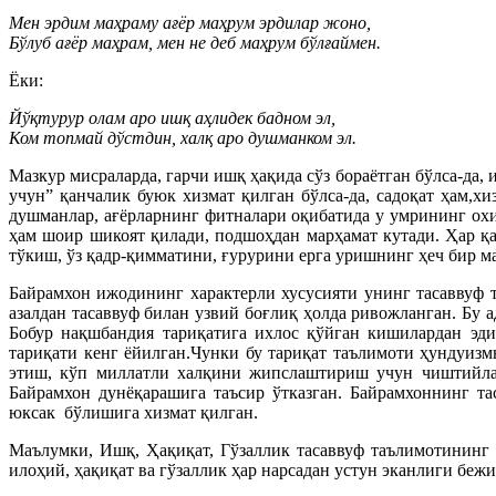
Мен эрдим маҳраму ағёр маҳрум эрдилар жоно,
Бўлуб ағёр маҳрам, мен не деб маҳрум бўлғаймен.
Ёки:
Йўқтурур олам аро ишқ аҳлидек бадном эл,
Ком топмай дўстдин, халқ аро душманком эл.
Мазкур мисраларда, гарчи ишқ ҳақида сўз бораётган бўлса-да
учун” қанчалик буюк хизмат қилган бўлса-да, садоқат ҳам,
душманлар, ағёрларнинг фитналари оқибатида у умрининг охи
ҳам шоир шикоят қилади, подшоҳдан марҳамат кутади. Ҳар қан
тўкиш, ўз қадр-қимматини, ғурурини ерга уришнинг ҳеч бир м
Байрамхон ижодининг характерли хусусияти унинг тасаввуф т
азалдан тасаввуф билан узвий боғлиқ ҳолда ривожланган. Бу 
Бобур нақшбандия тариқатига ихлос қўйган кишилардан эди
тариқати кенг ёйилган.Чунки бу тариқат таълимоти ҳундуизм
этиш, кўп миллатли халқини жипслаштириш учун чиштийлар
Байрамхон дунёқарашига таъсир ўтказган. Байрамхоннинг т
юксак бўлишига хизмат қилган.
Маълумки, Ишқ, Ҳақиқат, Гўзаллик тасаввуф таълимотининг
илоҳий, ҳақиқат ва гўзаллик ҳар нарсадан устун эканлиги беж