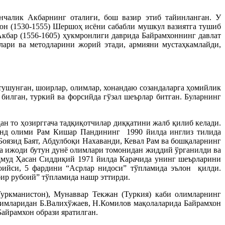
нчалик Акбарнинг оталиғи, бош вазир этиб тайинланган. У
н (1530-1555) Шершоҳ исёни сабабли мушкул вазиятга тушиб
бар (1556-1605) ҳукмронлиги даврида Байрамхоннинг давлат
лари ва методларини жорий этади, армияни мустаҳкамлайди,
ушунган, шоирлар, олимлар, хонандаю созандаларга ҳомийлик
билган, туркий ва форсийда гўзал шеърлар битган. Буларнинг
ан то ҳозирггача тадқиқотчилар диққатини жалб қилиб келади.
инд олими Рам Кишар Пандининг 1990 йилда инглиз тилида
оязид Баят, Абдулбоқи Нахаванди, Кевал Рам ва бошқаларнинг
 ва ижоди бутун дунё олимлари томонидан жиддий ўрганилди ва
ҳмуд Ҳасан Сиддиқий 1971 йилда Карачида унинг шеърларини
оийси, 5 фардини “Асрлар нидоси” тўпламида эълон қилди.
ир рубоий” тўпламида нашр эттирди.
уркманистон), Мунаввар Текжан (Туркия) каби олимларнинг
лимларидан Б.Валихўжаев, Н.Комилов мақолаларида Байрамхон
айрамхон образи яратилган.