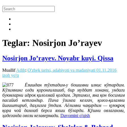
Teglar: Nosirjon Jo’rayev
Nosirjon Jo’rayev. Noyabr kuyi. Qissa
Muallif
Adib
:
O'zbek tarixi, adabiyoti va madaniyati
01.11.2016
izoh yo'q
Ёзишдан тўхтадим-у бошимни илкис кўтардим.
Кўзимнинг олди қоронғилашиб, бир муддат хонани, ундаги
буюмларни идрок қилолмай қолдим. Эҳтимол, яна қон босимим
пасайиб кетгандир. Пича ўзимга келгач, қоғоз-қаламни
йиғиштириб, даҳлизга ўтдим. Аёлимни чақирдим — қуюқроқ
қора чой дамлаб берса яхши бўларди. Қўшни овлаганми,
ҳадеганда овози келавермади.
Davomini o'qish