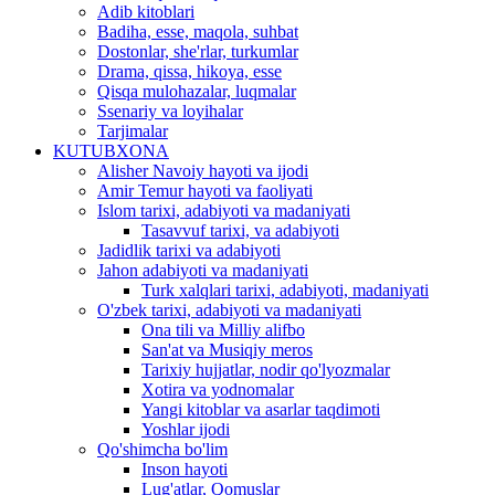
Adib kitoblari
Badiha, esse, maqola, suhbat
Dostonlar, she'rlar, turkumlar
Drama, qissa, hikoya, esse
Qisqa mulohazalar, luqmalar
Ssenariy va loyihalar
Tarjimalar
KUTUBXONA
Alisher Navoiy hayoti va ijodi
Amir Temur hayoti va faoliyati
Islom tarixi, adabiyoti va madaniyati
Tasavvuf tarixi, va adabiyoti
Jadidlik tarixi va adabiyoti
Jahon adabiyoti va madaniyati
Turk xalqlari tarixi, adabiyoti, madaniyati
O'zbek tarixi, adabiyoti va madaniyati
Ona tili va Milliy alifbo
San'at va Musiqiy meros
Tarixiy hujjatlar, nodir qo'lyozmalar
Xotira va yodnomalar
Yangi kitoblar va asarlar taqdimoti
Yoshlar ijodi
Qo'shimcha bo'lim
Inson hayoti
Lug'atlar, Qomuslar