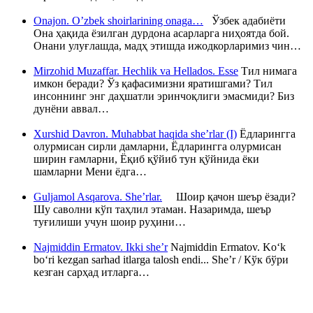
Onajon. O’zbek shoirlarining onaga…
Ўзбек адабиёти
Она ҳақида ёзилган дурдона асарларга ниҳоятда бой.
Онани улуғлашда, мадҳ этишда ижодкорларимиз чин…
Mirzohid Muzaffar. Hechlik va Hellados. Esse
Тил нимага
имкон беради? Ўз қафасимизни яратишгами? Тил
инсоннинг энг даҳшатли эринчоқлиги эмасмиди? Биз
дунёни аввал…
Xurshid Davron. Muhabbat haqida she’rlar (I)
Ёдларингга
олурмисан сирли дамларни, Ёдларингга олурмисан
ширин ғамларни, Ёқиб қўйиб тун қўйнида ёки
шамларни Мени ёдга…
Guljamol Asqarova. She’rlar.
Шоир қачон шеър ёзади?
Шу саволни кўп таҳлил этаман. Назаримда, шеър
туғилиши учун шоир руҳини…
Najmiddin Ermatov. Ikki she’r
Najmiddin Ermatov. Ko‘k
bo‘ri kezgan sarhad itlarga talosh endi... She’r / Кўк бўри
кезган сарҳад итларга…