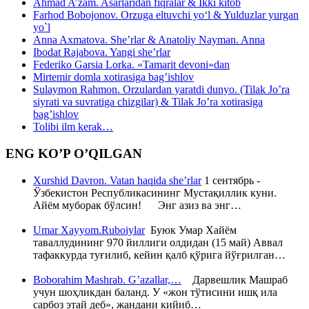
Ahmad A’zam. Asarlaridan fiqralar & Ikki kitob
Farhod Bobojonov. Orzuga eltuvchi yo‘l & Yulduzlar yurgan
yo`l
Anna Axmatova. She’rlar & Anatoliy Nayman. Anna
Ibodat Rajabova. Yangi she’rlar
Federiko Garsia Lorka. «Tamarit devoni»dan
Mirtemir domla xotirasiga bag’ishlov
Sulaymon Rahmon. Orzulardan yaratdi dunyo. (Tilak Jo’ra
siyrati va suvratiga chizgilar) & Tilak Jo’ra xotirasiga
bag’ishlov
Tolibi ilm kerak…
ENG KO’P O’QILGAN
Xurshid Davron. Vatan haqida she’rlar
1 сентябрь -
Ўзбекистон Республикасининг Мустақиллик куни.
Айём муборак бўлсин! Энг азиз ва энг…
Umar Xayyom.Ruboiylar
Буюк Умар Хайём
таваллудининг 970 йиллиги олдидан (15 май) Аввал
тафаккурда туғилиб, кейин қалб қўрига йўғрилган…
Boborahim Mashrab. G’azallar,…
Дарвешлик Машраб
учун шоҳликдан баланд. У «жон тўтисини ишқ ила
сарбоз этай деб», жандани кийиб…