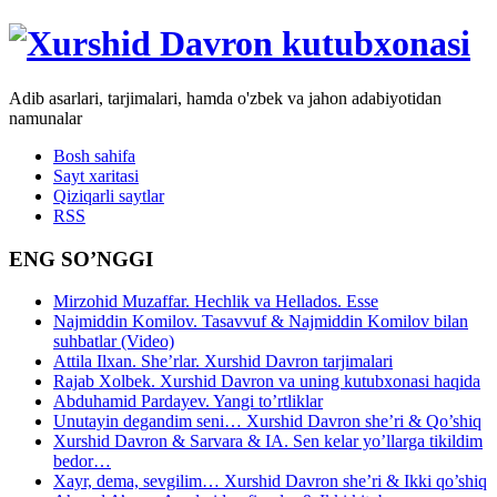
Adib asarlari, tarjimalari, hamda o'zbek va jahon adabiyotidan
namunalar
Bosh sahifa
Sayt xaritasi
Qiziqarli saytlar
RSS
ENG SO’NGGI
Mirzohid Muzaffar. Hechlik va Hellados. Esse
Najmiddin Komilov. Tasavvuf & Najmiddin Komilov bilan
suhbatlar (Video)
Attila Ilxan. She’rlar. Xurshid Davron tarjimalari
Rajab Xolbek. Xurshid Davron va uning kutubxonasi haqida
Abduhamid Pardayev. Yangi to’rtliklar
Unutayin degandim seni… Xurshid Davron she’ri & Qo’shiq
Xurshid Davron & Sarvara & IA. Sen kelar yo’llarga tikildim
bedor…
Xayr, dema, sevgilim… Xurshid Davron she’ri & Ikki qo’shiq