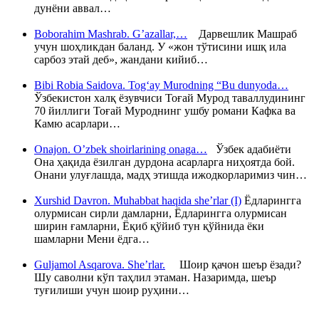
дунёни аввал…
Boborahim Mashrab. G’azallar,…
Дарвешлик Машраб
учун шоҳликдан баланд. У «жон тўтисини ишқ ила
сарбоз этай деб», жандани кийиб…
Bibi Robia Saidova. Tog‘ay Murodning “Bu dunyoda…
Ўзбекистон халқ ёзувчиси Тоғай Мурод таваллудининг
70 йиллиги Тоғай Муроднинг ушбу романи Кафка ва
Камю асарлари…
Onajon. O’zbek shoirlarining onaga…
Ўзбек адабиёти
Она ҳақида ёзилган дурдона асарларга ниҳоятда бой.
Онани улуғлашда, мадҳ этишда ижодкорларимиз чин…
Xurshid Davron. Muhabbat haqida she’rlar (I)
Ёдларингга
олурмисан сирли дамларни, Ёдларингга олурмисан
ширин ғамларни, Ёқиб қўйиб тун қўйнида ёки
шамларни Мени ёдга…
Guljamol Asqarova. She’rlar.
Шоир қачон шеър ёзади?
Шу саволни кўп таҳлил этаман. Назаримда, шеър
туғилиши учун шоир руҳини…