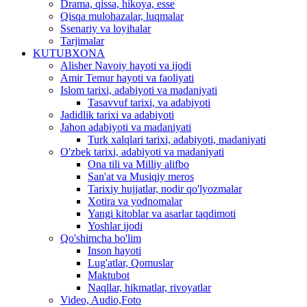
Drama, qissa, hikoya, esse
Qisqa mulohazalar, luqmalar
Ssenariy va loyihalar
Tarjimalar
KUTUBXONA
Alisher Navoiy hayoti va ijodi
Amir Temur hayoti va faoliyati
Islom tarixi, adabiyoti va madaniyati
Tasavvuf tarixi, va adabiyoti
Jadidlik tarixi va adabiyoti
Jahon adabiyoti va madaniyati
Turk xalqlari tarixi, adabiyoti, madaniyati
O'zbek tarixi, adabiyoti va madaniyati
Ona tili va Milliy alifbo
San'at va Musiqiy meros
Tarixiy hujjatlar, nodir qo'lyozmalar
Xotira va yodnomalar
Yangi kitoblar va asarlar taqdimoti
Yoshlar ijodi
Qo'shimcha bo'lim
Inson hayoti
Lug'atlar, Qomuslar
Maktubot
Naqllar, hikmatlar, rivoyatlar
Video, Audio,Foto