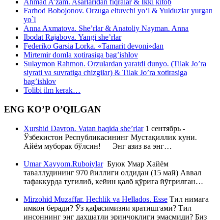
Ahmad A’zam. Asarlaridan fiqralar & Ikki kitob
Farhod Bobojonov. Orzuga eltuvchi yo‘l & Yulduzlar yurgan
yo`l
Anna Axmatova. She’rlar & Anatoliy Nayman. Anna
Ibodat Rajabova. Yangi she’rlar
Federiko Garsia Lorka. «Tamarit devoni»dan
Mirtemir domla xotirasiga bag’ishlov
Sulaymon Rahmon. Orzulardan yaratdi dunyo. (Tilak Jo’ra
siyrati va suvratiga chizgilar) & Tilak Jo’ra xotirasiga
bag’ishlov
Tolibi ilm kerak…
ENG KO’P O’QILGAN
Xurshid Davron. Vatan haqida she’rlar
1 сентябрь -
Ўзбекистон Республикасининг Мустақиллик куни.
Айём муборак бўлсин! Энг азиз ва энг…
Umar Xayyom.Ruboiylar
Буюк Умар Хайём
таваллудининг 970 йиллиги олдидан (15 май) Аввал
тафаккурда туғилиб, кейин қалб қўрига йўғрилган…
Mirzohid Muzaffar. Hechlik va Hellados. Esse
Тил нимага
имкон беради? Ўз қафасимизни яратишгами? Тил
инсоннинг энг даҳшатли эринчоқлиги эмасмиди? Биз