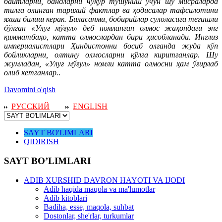
байтларни, бандларни чуқур тушуниш учун шу мисраларда
тилга олинган тарихий фактлар ва ҳодисалар тафсилотини
яхши билиш керак. Биласанми, бобирийлар сулоласига тегишли
бўлган «Улуғ мўғул» деб номланган олмос жаҳондаги энг
қимматбаҳо, катта олмослардан бири ҳисобланади. Инглиз
империалистлари Ҳиндистонни босиб олганда жуда кўп
бойликларни, олтину олмосларни қўлга киритганлар. Шу
жумладан, «Улуғ мўғул» номли катта олмосни ҳам ўғирлаб
олиб кетганлар.
.
Davomini o'qish
РУССКИЙ
ENGLISH
SAYT BO'LIMLARI
QIDIRISH
SAYT BO’LIMLARI
ADIB XURSHID DAVRON HAYOTI VA IJODI
Adib haqida maqola va ma'lumotlar
Adib kitoblari
Badiha, esse, maqola, suhbat
Dostonlar, she'rlar, turkumlar