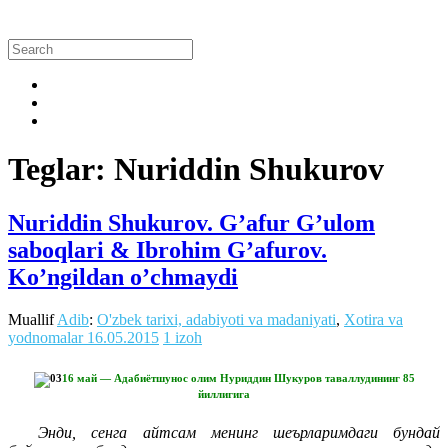
Teglar: Nuriddin Shukurov
Nuriddin Shukurov. G’afur G’ulom
saboqlari & Ibrohim G’afurov.
Ko’ngildan o’chmaydi
Muallif
Adib
:
O'zbek tarixi, adabiyoti va madaniyati
,
Xotira va
yodnomalar
16.05.2015
1 izoh
16 май — Адабиётшунос олим Нуриддин Шукуров таваллудининг 85
йиллигига
Энди, сенга айтсам менинг шеърларимдаги бундай