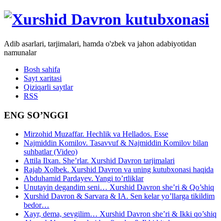
Adib asarlari, tarjimalari, hamda o'zbek va jahon adabiyotidan
namunalar
Bosh sahifa
Sayt xaritasi
Qiziqarli saytlar
RSS
ENG SO’NGGI
Mirzohid Muzaffar. Hechlik va Hellados. Esse
Najmiddin Komilov. Tasavvuf & Najmiddin Komilov bilan
suhbatlar (Video)
Attila Ilxan. She’rlar. Xurshid Davron tarjimalari
Rajab Xolbek. Xurshid Davron va uning kutubxonasi haqida
Abduhamid Pardayev. Yangi to’rtliklar
Unutayin degandim seni… Xurshid Davron she’ri & Qo’shiq
Xurshid Davron & Sarvara & IA. Sen kelar yo’llarga tikildim
bedor…
Xayr, dema, sevgilim… Xurshid Davron she’ri & Ikki qo’shiq