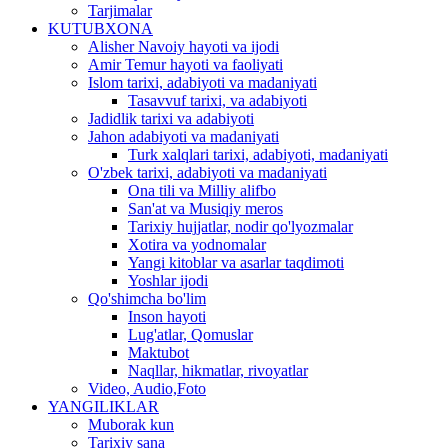
Tarjimalar
KUTUBXONA
Alisher Navoiy hayoti va ijodi
Amir Temur hayoti va faoliyati
Islom tarixi, adabiyoti va madaniyati
Tasavvuf tarixi, va adabiyoti
Jadidlik tarixi va adabiyoti
Jahon adabiyoti va madaniyati
Turk xalqlari tarixi, adabiyoti, madaniyati
O'zbek tarixi, adabiyoti va madaniyati
Ona tili va Milliy alifbo
San'at va Musiqiy meros
Tarixiy hujjatlar, nodir qo'lyozmalar
Xotira va yodnomalar
Yangi kitoblar va asarlar taqdimoti
Yoshlar ijodi
Qo'shimcha bo'lim
Inson hayoti
Lug'atlar, Qomuslar
Maktubot
Naqllar, hikmatlar, rivoyatlar
Video, Audio,Foto
YANGILIKLAR
Muborak kun
Tarixiy sana