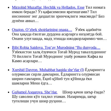
Mirzohid Muzaffar. Hechlik va Hellados. Esse
Тил нимага
имкон беради? Ўз қафасимизни яратишгами? Тил
инсоннинг энг даҳшатли эринчоқлиги эмасмиди? Биз
дунёни аввал…
Onajon. O’zbek shoirlarining onaga…
Ўзбек адабиёти
Она ҳақида ёзилган дурдона асарларга ниҳоятда бой.
Онани улуғлашда, мадҳ этишда ижодкорларимиз чин…
Bibi Robia Saidova. Tog‘ay Murodning “Bu dunyoda…
Ўзбекистон халқ ёзувчиси Тоғай Мурод таваллудининг
70 йиллиги Тоғай Муроднинг ушбу романи Кафка ва
Камю асарлари…
Xurshid Davron. Muhabbat haqida she’rlar (I)
Ёдларингга
олурмисан сирли дамларни, Ёдларингга олурмисан
ширин ғамларни, Ёқиб қўйиб тун қўйнида ёки
шамларни Мени ёдга…
Guljamol Asqarova. She’rlar.
Шоир қачон шеър ёзади?
Шу саволни кўп таҳлил этаман. Назаримда, шеър
туғилиши учун шоир руҳини…