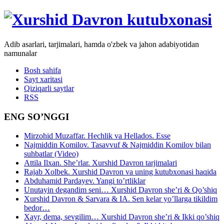
Adib asarlari, tarjimalari, hamda o'zbek va jahon adabiyotidan
namunalar
Bosh sahifa
Sayt xaritasi
Qiziqarli saytlar
RSS
ENG SO’NGGI
Mirzohid Muzaffar. Hechlik va Hellados. Esse
Najmiddin Komilov. Tasavvuf & Najmiddin Komilov bilan
suhbatlar (Video)
Attila Ilxan. She’rlar. Xurshid Davron tarjimalari
Rajab Xolbek. Xurshid Davron va uning kutubxonasi haqida
Abduhamid Pardayev. Yangi to’rtliklar
Unutayin degandim seni… Xurshid Davron she’ri & Qo’shiq
Xurshid Davron & Sarvara & IA. Sen kelar yo’llarga tikildim
bedor…
Xayr, dema, sevgilim… Xurshid Davron she’ri & Ikki qo’shiq