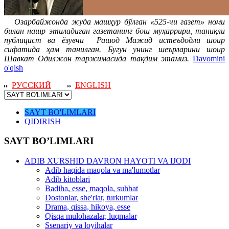
Озарбайжонда жуда машҳур бўлган «525-чи газет» номи
билан нашр этиладиган газетанинг бош муҳаррири, таниқли
публицист ва ёзувчи Рашод Мажид истеъдодли шоир
сифатида ҳам танилган. Бугун унинг шеърларини шоир
Шавкат Одилжон таржимасида тақдим этамиз.
Davomini
o'qish
РУССКИЙ
ENGLISH
SAYT BO'LIMLARI
QIDIRISH
SAYT BO’LIMLARI
ADIB XURSHID DAVRON HAYOTI VA IJODI
Adib haqida maqola va ma'lumotlar
Adib kitoblari
Badiha, esse, maqola, suhbat
Dostonlar, she'rlar, turkumlar
Drama, qissa, hikoya, esse
Qisqa mulohazalar, luqmalar
Ssenariy va loyihalar