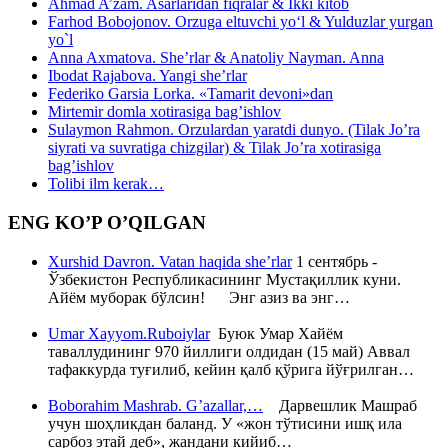
Ahmad A’zam. Asarlaridan fiqralar & Ikki kitob
Farhod Bobojonov. Orzuga eltuvchi yo‘l & Yulduzlar yurgan
yo`l
Anna Axmatova. She’rlar & Anatoliy Nayman. Anna
Ibodat Rajabova. Yangi she’rlar
Federiko Garsia Lorka. «Tamarit devoni»dan
Mirtemir domla xotirasiga bag’ishlov
Sulaymon Rahmon. Orzulardan yaratdi dunyo. (Tilak Jo’ra
siyrati va suvratiga chizgilar) & Tilak Jo’ra xotirasiga
bag’ishlov
Tolibi ilm kerak…
ENG KO’P O’QILGAN
Xurshid Davron. Vatan haqida she’rlar
1 сентябрь -
Ўзбекистон Республикасининг Мустақиллик куни.
Айём муборак бўлсин! Энг азиз ва энг…
Umar Xayyom.Ruboiylar
Буюк Умар Хайём
таваллудининг 970 йиллиги олдидан (15 май) Аввал
тафаккурда туғилиб, кейин қалб қўрига йўғрилган…
Boborahim Mashrab. G’azallar,…
Дарвешлик Машраб
учун шоҳликдан баланд. У «жон тўтисини ишқ ила
сарбоз этай деб», жандани кийиб…