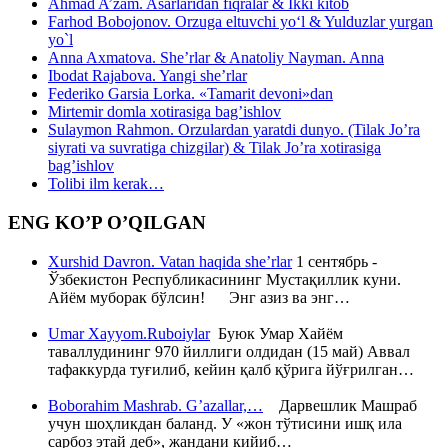
Ahmad A’zam. Asarlaridan fiqralar & Ikki kitob
Farhod Bobojonov. Orzuga eltuvchi yo‘l & Yulduzlar yurgan
yo`l
Anna Axmatova. She’rlar & Anatoliy Nayman. Anna
Ibodat Rajabova. Yangi she’rlar
Federiko Garsia Lorka. «Tamarit devoni»dan
Mirtemir domla xotirasiga bag’ishlov
Sulaymon Rahmon. Orzulardan yaratdi dunyo. (Tilak Jo’ra
siyrati va suvratiga chizgilar) & Tilak Jo’ra xotirasiga
bag’ishlov
Tolibi ilm kerak…
ENG KO’P O’QILGAN
Xurshid Davron. Vatan haqida she’rlar
1 сентябрь -
Ўзбекистон Республикасининг Мустақиллик куни.
Айём муборак бўлсин! Энг азиз ва энг…
Umar Xayyom.Ruboiylar
Буюк Умар Хайём
таваллудининг 970 йиллиги олдидан (15 май) Аввал
тафаккурда туғилиб, кейин қалб қўрига йўғрилган…
Boborahim Mashrab. G’azallar,…
Дарвешлик Машраб
учун шоҳликдан баланд. У «жон тўтисини ишқ ила
сарбоз этай деб», жандани кийиб…