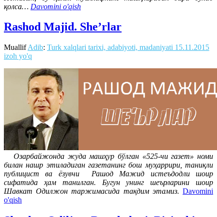
қолса…
Davomini o'qish
Rashod Majid. She’rlar
Muallif
Adib
:
Turk xalqlari tarixi, adabiyoti, madaniyati
15.11.2015
izoh yo'q
Озарбайжонда жуда машҳур бўлган «525-чи газет» номи
билан нашр этиладиган газетанинг бош муҳаррири, таниқли
публицист ва ёзувчи Рашод Мажид истеъдодли шоир
сифатида ҳам танилган. Бугун унинг шеърларини шоир
Шавкат Одилжон таржимасида тақдим этамиз.
Davomini
o'qish