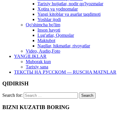
Tarixiy hujjatlar, nodir qo'lyozmalar
Xotira va yodnomalar
Yangi kitoblar va asarlar taqdimoti
Yoshlar ijodi
Qo'shimcha bo'lim
Inson hayoti
Lug'atlar, Qomuslar
Maktubot
Naqllar, hikmatlar, rivoyatlar
Video, Audio,Foto
YANGILIKLAR
Muborak kun
Tarixiy sana
ТЕКСТЫ НА РУССКОМ — RUSCHA MATNLAR
QIDIRISH
Search for:
BIZNI KUZATIB BORING