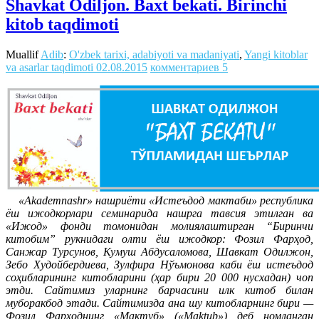
Shavkat Odiljon. Baxt bekati. Birinchi
kitob taqdimoti
Muallif
Adib
:
O'zbek tarixi, adabiyoti va madaniyati
,
Yangi kitoblar
va asarlar taqdimoti
02.08.2015
комментариев 5
«Akademnashr» нашриёти «Истеъдод мактаби» республика
ёш ижодкорлари семинарида нашрга тавсия этилган ва
«Ижод» фонди томонидан молиялаштирган “Биринчи
китобим” рукнидаги олти ёш ижодкор: Фозил Фарҳод,
Санжар Турсунов, Кумуш Абдусаломова, Шавкат Одилжон,
Зебо Худойбердиева, Зулфира Нўъмонова каби ёш истеъдод
соҳибларининг китобларини (ҳар бири 20 000 нусхадан) чоп
этди. Сайтимиз уларнинг барчасини илк китоб билан
муборакбод этади. Сайтимизда ана шу китобларнинг бири —
Фозил Фарҳоднинг «Мактуб» («Maktub») деб номланган