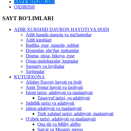
SAYT BO'LIMLARI
QIDIRISH
SAYT BO’LIMLARI
ADIB XURSHID DAVRON HAYOTI VA IJODI
Adib haqida maqola va ma'lumotlar
Adib kitoblari
Badiha, esse, maqola, suhbat
Dostonlar, she'rlar, turkumlar
Drama, qissa, hikoya, esse
Qisqa mulohazalar, luqmalar
Ssenariy va loyihalar
Tarjimalar
KUTUBXONA
Alisher Navoiy hayoti va ijodi
Amir Temur hayoti va faoliyati
Islom tarixi, adabiyoti va madaniyati
Tasavvuf tarixi, va adabiyoti
Jadidlik tarixi va adabiyoti
Jahon adabiyoti va madaniyati
Turk xalqlari tarixi, adabiyoti, madaniyati
O'zbek tarixi, adabiyoti va madaniyati
Ona tili va Milliy alifbo
San'at va Musiqiy meros