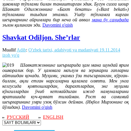
ҳикоялар тўплами билан таништирган эдик. Бугун сизга шоир
Шавкат Одилжоннинг «Бахт бекати» («Baxt bekati»)
тўпламини таыдим этамиз. Ушбу тўпламга кирган
шеърларнинг айримлари бир неча ой аввал
мана бу саҳифада
эълон қилинган эди.
Davomini o'qish
Shavkat Odiljon. She’rlar
Muallif
Adib
:
O'zbek tarixi, adabiyoti va madaniyati
19.11.2014
izoh yo'q
Шавкатжоннинг шеърларида ҳам мана шундай ярим
ошкоралик бор. У ҳаммага маълум ва зерикарли гапларни
айтишдан қочади. Муҳими, укамиз ўзи таъсирланган, кўрган-
билган, ақли етган нарсаларни қаламга оляпти. Мен унга
келгусида қоятошлардан, дарахтлардан, энг муҳими
кўнгиллардан ўчиб кетмайдиган ижод намуналарини
яратишида куч-қувват тилайман. Рост ва самимий
шеърларининг умри узоқ бўлсин дейман. (Иқбол Мирзонинг оқ
йўлидан).
Davomini o'qish
РУССКИЙ
ENGLISH