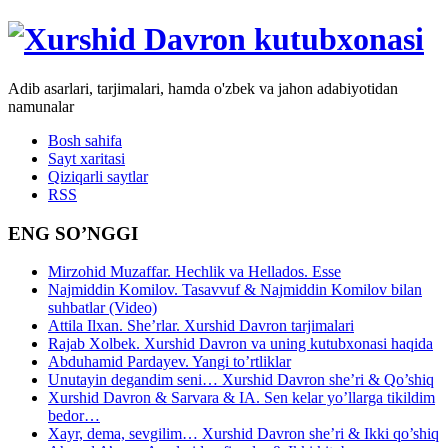
Adib asarlari, tarjimalari, hamda o'zbek va jahon adabiyotidan
namunalar
Bosh sahifa
Sayt xaritasi
Qiziqarli saytlar
RSS
ENG SO’NGGI
Mirzohid Muzaffar. Hechlik va Hellados. Esse
Najmiddin Komilov. Tasavvuf & Najmiddin Komilov bilan
suhbatlar (Video)
Attila Ilxan. She’rlar. Xurshid Davron tarjimalari
Rajab Xolbek. Xurshid Davron va uning kutubxonasi haqida
Abduhamid Pardayev. Yangi to’rtliklar
Unutayin degandim seni… Xurshid Davron she’ri & Qo’shiq
Xurshid Davron & Sarvara & IA. Sen kelar yo’llarga tikildim
bedor…
Xayr, dema, sevgilim… Xurshid Davron she’ri & Ikki qo’shiq