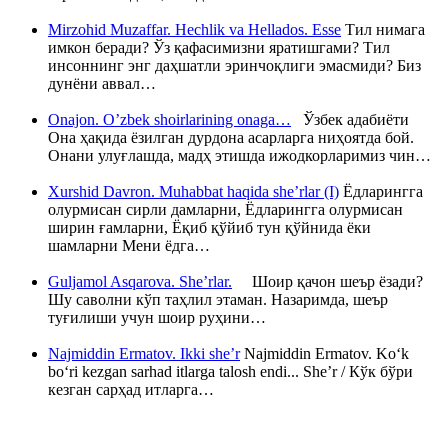
Mirzohid Muzaffar. Hechlik va Hellados. Esse
Тил нимага
имкон беради? Ўз қафасимизни яратишгами? Тил
инсоннинг энг даҳшатли эринчоқлиги эмасмиди? Биз
дунёни аввал…
Onajon. O’zbek shoirlarining onaga…
Ўзбек адабиёти
Она ҳақида ёзилган дурдона асарларга ниҳоятда бой.
Онани улуғлашда, мадҳ этишда ижодкорларимиз чин…
Xurshid Davron. Muhabbat haqida she’rlar (I)
Ёдларингга
олурмисан сирли дамларни, Ёдларингга олурмисан
ширин ғамларни, Ёқиб қўйиб тун қўйнида ёки
шамларни Мени ёдга…
Guljamol Asqarova. She’rlar.
Шоир қачон шеър ёзади?
Шу саволни кўп таҳлил этаман. Назаримда, шеър
туғилиши учун шоир руҳини…
Najmiddin Ermatov. Ikki she’r
Najmiddin Ermatov. Ko‘k
bo‘ri kezgan sarhad itlarga talosh endi... She’r / Кўк бўри
кезган сарҳад итларга…