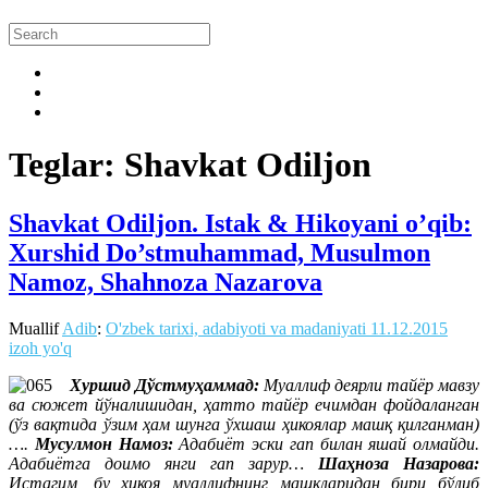
Teglar: Shavkat Odiljon
Shavkat Odiljon. Istak & Hikoyani o’qib:
Xurshid Do’stmuhammad, Musulmon
Namoz, Shahnoza Nazarova
Muallif
Adib
:
O'zbek tarixi, adabiyoti va madaniyati
11.12.2015
izoh yo'q
Хуршид Дўстмуҳаммад:
Муаллиф деярли тайёр мавзу
ва сюжет йўналишидан, ҳатто тайёр ечимдан фойдаланган
(ўз вақтида ўзим ҳам шунга ўхшаш ҳикоялар машқ қилганман)
….
Мусулмон Намоз:
Адабиёт эски гап билан яшай олмайди.
Адабиётга доимо янги гап зарур…
Шаҳноза Назарова:
Истагим, бу ҳикоя муаллифнинг машқларидан бири бўлиб