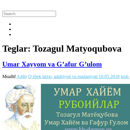
Teglar: Tozagul Matyoqubova
Umar Xayyom va G’afur G’ulom
Muallif
Adib
:
O'zbek tarixi, adabiyoti va madaniyati
10.05.2018
izoh