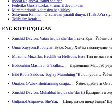
Ibodat Rajabova. Yangi she’rlar
Federiko Garsia Lorka. «Tamarit devoni»dan
Mirtemir domla xotirasiga bag’ishlov
Sulaymon Rahmon. Orzulardan yaratdi dunyo. (Tilak Jo’ra siyrati
Tolibi ilm kerak…
ENG KO’P O’QILGAN
Xurshid Davron. Vatan haqida she’rlar
1 сентябрь - Ўзбекис
Umar Xayyom.Ruboiylar
Буюк Умар Хайём таваллудининг 
Mirzohid Muzaffar. Hechlik va Hellados. Esse
Тил нимага им
Boborahim Mashrab. G’azallar,…
Дарвешлик Машраб учун ш
Bibi Robia Saidova. Tog‘ay Murodning “Bu dunyoda…
Ўзбек
Onajon. O’zbek shoirlarining onaga…
Ўзбек адабиёти Она ҳ
Xurshid Davron. Muhabbat haqida she’rlar (I)
Ёдларингга ол
Guljamol Asqarova. She’rlar.
Шоир қачон шеър ёзади? Шу с