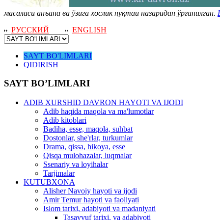
масаласи анъана ва ўзига хослик нуқтаи назаридан ўрганилган.
РУССКИЙ
ENGLISH
SAYT BO'LIMLARI
QIDIRISH
SAYT BO’LIMLARI
ADIB XURSHID DAVRON HAYOTI VA IJODI
Adib haqida maqola va ma'lumotlar
Adib kitoblari
Badiha, esse, maqola, suhbat
Dostonlar, she'rlar, turkumlar
Drama, qissa, hikoya, esse
Qisqa mulohazalar, luqmalar
Ssenariy va loyihalar
Tarjimalar
KUTUBXONA
Alisher Navoiy hayoti va ijodi
Amir Temur hayoti va faoliyati
Islom tarixi, adabiyoti va madaniyati
Tasavvuf tarixi, va adabiyoti