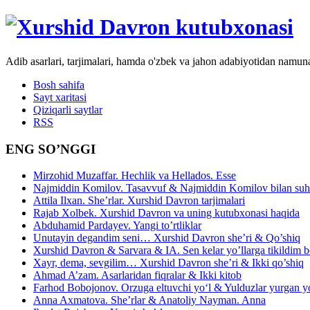
Adib asarlari, tarjimalari, hamda o'zbek va jahon adabiyotidan namun
Bosh sahifa
Sayt xaritasi
Qiziqarli saytlar
RSS
ENG SO’NGGI
Mirzohid Muzaffar. Hechlik va Hellados. Esse
Najmiddin Komilov. Tasavvuf & Najmiddin Komilov bilan suhb
Attila Ilxan. She’rlar. Xurshid Davron tarjimalari
Rajab Xolbek. Xurshid Davron va uning kutubxonasi haqida
Abduhamid Pardayev. Yangi to’rtliklar
Unutayin degandim seni… Xurshid Davron she’ri & Qo’shiq
Xurshid Davron & Sarvara & IA. Sen kelar yo’llarga tikildim
Xayr, dema, sevgilim… Xurshid Davron she’ri & Ikki qo’shiq
Ahmad A’zam. Asarlaridan fiqralar & Ikki kitob
Farhod Bobojonov. Orzuga eltuvchi yo‘l & Yulduzlar yurgan y
Anna Axmatova. She’rlar & Anatoliy Nayman. Anna