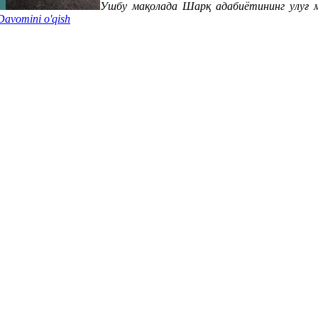
Ушбу мақолада Шарқ адабиётининг улуғ 
Davomini o'qish