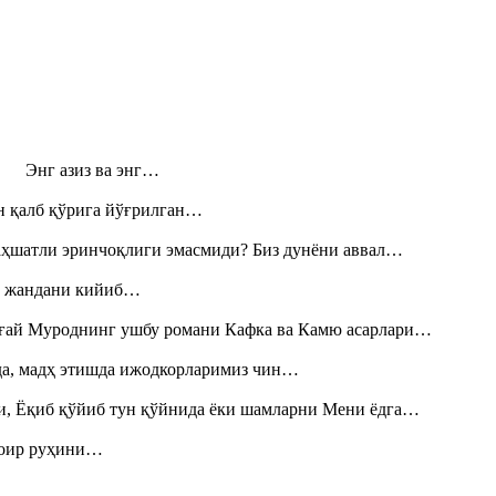
н! Энг азиз ва энг…
н қалб қўрига йўғрилган…
аҳшатли эринчоқлиги эмасмиди? Биз дунёни аввал…
», жандани кийиб…
Тоғай Муроднинг ушбу романи Кафка ва Камю асарлари…
шда, мадҳ этишда ижодкорларимиз чин…
и, Ёқиб қўйиб тун қўйнида ёки шамларни Мени ёдга…
шоир руҳини…