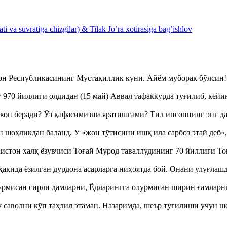
 va suvratiga chizgilar) & Tilak Jo’ra xotirasiga bag’ishlov
тон Республикасининг Мустақиллик куни. Айём муборак бўлси
970 йиллиги олдидан (15 май) Аввал тафаккурда туғилиб, кейи
кон беради? Ўз қафасимизни яратишгами? Тил инсоннинг энг д
оҳликдан баланд. У «жон тўтисини ишқ ила сарбоз этай деб
истон халқ ёзувчиси Тоғай Мурод таваллудининг 70 йиллиги 
ақида ёзилган дурдона асарларга ниҳоятда бой. Онани улуғла
урмисан сирли дамларни, Ёдларингга олурмисан ширин ғамларн
аволни кўп таҳлил этаман. Назаримда, шеър туғилиши учун 