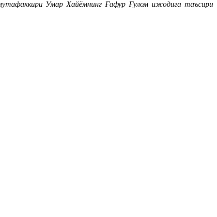
мутафаккири Умар Хайёмнинг Ғафур Ғулом ижодига таъсири