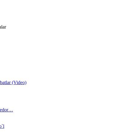
alar
atlar (Video)
 bedor…
o`l