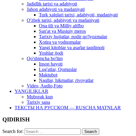
Jadidlik tarixi va adabiyoti
Jahon adabiyoti va madaniyati
Turk xalqlari tarixi, adabiyoti, madaniyati
O'zbek tarixi, adabiyoti va madaniyati
Ona tili va Milliy alifbo
San'at va Musiqiy meros
Tarixiy hujjatlar, nodir qo'lyozmalar
Xotira va yodnomalar
Yangi kitoblar va asarlar taqdimoti
Yoshlar ijodi
Qo'shimcha bo'lim
Inson hayoti
Lug'atlar, Qomuslar
Maktubot
Naqllar, hikmatlar, rivoyatlar
Video, Audio,Foto
YANGILIKLAR
Muborak kun
Tarixiy sana
ТЕКСТЫ НА РУССКОМ — RUSCHA MATNLAR
QIDIRISH
Search for: