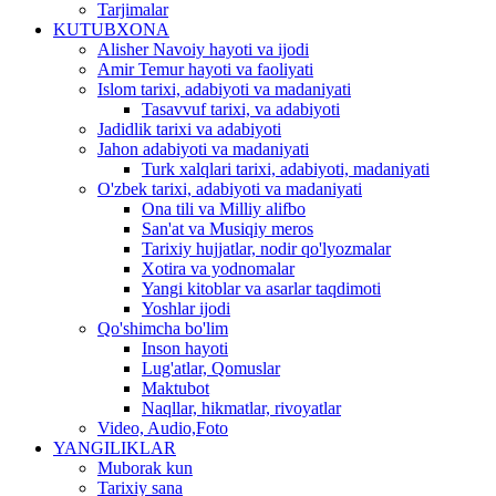
Tarjimalar
KUTUBXONA
Alisher Navoiy hayoti va ijodi
Amir Temur hayoti va faoliyati
Islom tarixi, adabiyoti va madaniyati
Tasavvuf tarixi, va adabiyoti
Jadidlik tarixi va adabiyoti
Jahon adabiyoti va madaniyati
Turk xalqlari tarixi, adabiyoti, madaniyati
O'zbek tarixi, adabiyoti va madaniyati
Ona tili va Milliy alifbo
San'at va Musiqiy meros
Tarixiy hujjatlar, nodir qo'lyozmalar
Xotira va yodnomalar
Yangi kitoblar va asarlar taqdimoti
Yoshlar ijodi
Qo'shimcha bo'lim
Inson hayoti
Lug'atlar, Qomuslar
Maktubot
Naqllar, hikmatlar, rivoyatlar
Video, Audio,Foto
YANGILIKLAR
Muborak kun
Tarixiy sana