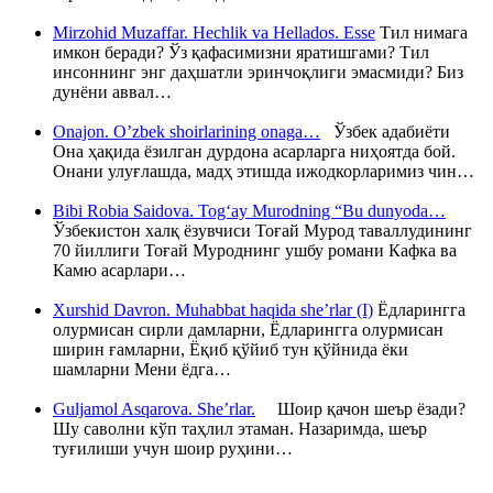
Mirzohid Muzaffar. Hechlik va Hellados. Esse
Тил нимага
имкон беради? Ўз қафасимизни яратишгами? Тил
инсоннинг энг даҳшатли эринчоқлиги эмасмиди? Биз
дунёни аввал…
Onajon. O’zbek shoirlarining onaga…
Ўзбек адабиёти
Она ҳақида ёзилган дурдона асарларга ниҳоятда бой.
Онани улуғлашда, мадҳ этишда ижодкорларимиз чин…
Bibi Robia Saidova. Tog‘ay Murodning “Bu dunyoda…
Ўзбекистон халқ ёзувчиси Тоғай Мурод таваллудининг
70 йиллиги Тоғай Муроднинг ушбу романи Кафка ва
Камю асарлари…
Xurshid Davron. Muhabbat haqida she’rlar (I)
Ёдларингга
олурмисан сирли дамларни, Ёдларингга олурмисан
ширин ғамларни, Ёқиб қўйиб тун қўйнида ёки
шамларни Мени ёдга…
Guljamol Asqarova. She’rlar.
Шоир қачон шеър ёзади?
Шу саволни кўп таҳлил этаман. Назаримда, шеър
туғилиши учун шоир руҳини…