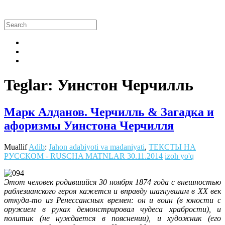
Teglar: Уинстон Черчилль
Марк Алданов. Черчилль & Загадка и
афоризмы Уинстона Черчилля
Muallif
Adib
:
Jahon adabiyoti va madaniyati
,
ТЕКСТЫ НА
РУССКОМ - RUSCHA MATNLAR
30.11.2014
izoh yo'q
Этот человек родившийся 30 ноября 1874 года с внешностью
раблезианского героя кажется и вправду шагнувшим в ХХ век
откуда-то из Ренессансных времен: он и воин (в юности с
оружием в руках демонстрировал чудеса храбрости), и
политик (не нуждается в пояснении), и художник (его