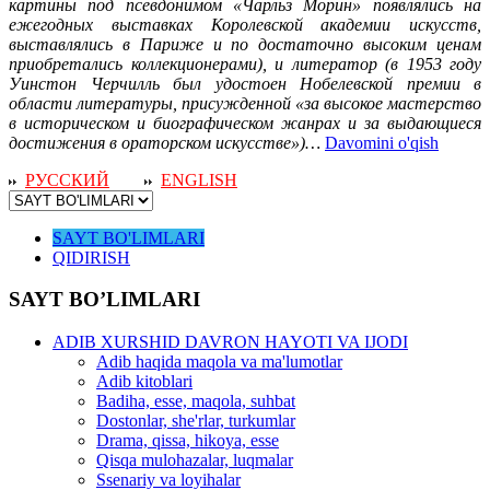
картины под псевдонимом «Чарльз Морин» появлялись на
ежегодных выставках Королевской академии искусств,
выставлялись в Париже и по достаточно высоким ценам
приобретались коллекционерами), и литератор (в 1953 году
Уинстон Черчилль был удостоен Нобелевской премии в
области литературы, присужденной «за высокое мастерство
в историческом и биографическом жанрах и за выдающиеся
достижения в ораторском искусстве»)…
Davomini o'qish
РУССКИЙ
ENGLISH
SAYT BO'LIMLARI
QIDIRISH
SAYT BO’LIMLARI
ADIB XURSHID DAVRON HAYOTI VA IJODI
Adib haqida maqola va ma'lumotlar
Adib kitoblari
Badiha, esse, maqola, suhbat
Dostonlar, she'rlar, turkumlar
Drama, qissa, hikoya, esse
Qisqa mulohazalar, luqmalar
Ssenariy va loyihalar