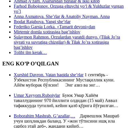
Ahmad A’zam. Asarlaridan fiqralar & Ikki kitob
Farhod Bobojonov. Orzuga eltuvchi yo‘l & Yulduzlar yurgan
yo`l
Anna Axmatova. She’rlar & Anatoliy Nayman. Anna
Ibodat Rajabova. Yangi she’rlar
Federiko Garsia Lorka. «Tamarit devoni»dan
Mirtemir domla xotirasiga bag’ishlov
Sulaymon Rahmon. Orzulardan yaratdi dunyo. (Tilak Jo’ra
siyrati va suvratiga chizgilar) & Tilak Jo’ra xotirasiga
bag’ishlov
Tolibi ilm kerak…
ENG KO’P O’QILGAN
Xurshid Davron. Vatan haqida she’rlar
1 сентябрь -
Ўзбекистон Республикасининг Мустақиллик куни.
Айём муборак бўлсин! Энг азиз ва энг…
Umar Xayyom.Ruboiylar
Буюк Умар Хайём
таваллудининг 970 йиллиги олдидан (15 май) Аввал
тафаккурда туғилиб, кейин қалб қўрига йўғрилган…
Boborahim Mashrab. G’azallar,…
Дарвешлик Машраб
учун шоҳликдан баланд. У «жон тўтисини ишқ ила
сарбоз этай деб», жандани кийиб…