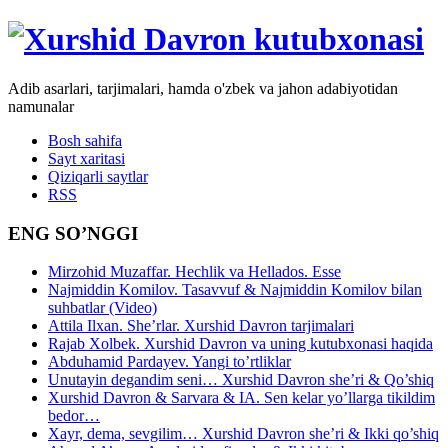
Adib asarlari, tarjimalari, hamda o'zbek va jahon adabiyotidan
namunalar
Bosh sahifa
Sayt xaritasi
Qiziqarli saytlar
RSS
ENG SO’NGGI
Mirzohid Muzaffar. Hechlik va Hellados. Esse
Najmiddin Komilov. Tasavvuf & Najmiddin Komilov bilan
suhbatlar (Video)
Attila Ilxan. She’rlar. Xurshid Davron tarjimalari
Rajab Xolbek. Xurshid Davron va uning kutubxonasi haqida
Abduhamid Pardayev. Yangi to’rtliklar
Unutayin degandim seni… Xurshid Davron she’ri & Qo’shiq
Xurshid Davron & Sarvara & IA. Sen kelar yo’llarga tikildim
bedor…
Xayr, dema, sevgilim… Xurshid Davron she’ri & Ikki qo’shiq