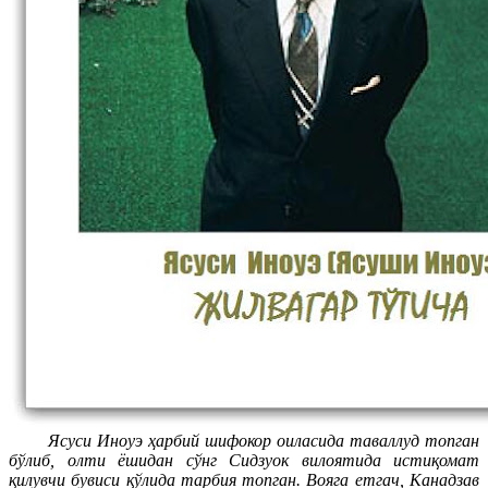
Ясуси Иноуэ ҳарбий шифокор оиласида таваллуд топган
бўлиб, олти ёшидан сўнг Сидзуок вилоятида истиқомат
қилувчи бувиси қўлида тарбия топган. Вояга етгач, Канадзав