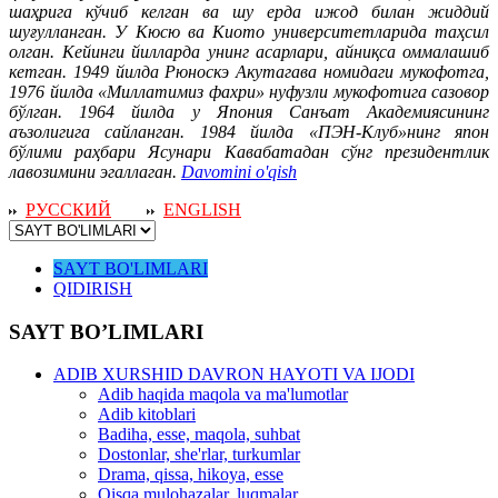
шаҳрига кўчиб келган ва шу ерда ижод билан жиддий
шуғулланган. У Кюсю ва Киото университетларида таҳсил
олган. Кейинги йилларда унинг асарлари, айниқса оммалашиб
кетган. 1949 йилда Рюноскэ Акутагава номидаги мукофотга,
1976 йилда «Миллатимиз фахри» нуфузли мукофотига сазовор
бўлган. 1964 йилда у Япония Санъат Академиясининг
аъзолигига сайланган. 1984 йилда «ПЭН-Клуб»нинг япон
бўлими раҳбари Ясунари Кавабатадан сўнг президентлик
лавозимини эгаллаган.
Davomini o'qish
РУССКИЙ
ENGLISH
SAYT BO'LIMLARI
QIDIRISH
SAYT BO’LIMLARI
ADIB XURSHID DAVRON HAYOTI VA IJODI
Adib haqida maqola va ma'lumotlar
Adib kitoblari
Badiha, esse, maqola, suhbat
Dostonlar, she'rlar, turkumlar
Drama, qissa, hikoya, esse
Qisqa mulohazalar, luqmalar