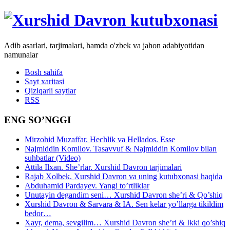
Adib asarlari, tarjimalari, hamda o'zbek va jahon adabiyotidan
namunalar
Bosh sahifa
Sayt xaritasi
Qiziqarli saytlar
RSS
ENG SO’NGGI
Mirzohid Muzaffar. Hechlik va Hellados. Esse
Najmiddin Komilov. Tasavvuf & Najmiddin Komilov bilan
suhbatlar (Video)
Attila Ilxan. She’rlar. Xurshid Davron tarjimalari
Rajab Xolbek. Xurshid Davron va uning kutubxonasi haqida
Abduhamid Pardayev. Yangi to’rtliklar
Unutayin degandim seni… Xurshid Davron she’ri & Qo’shiq
Xurshid Davron & Sarvara & IA. Sen kelar yo’llarga tikildim
bedor…
Xayr, dema, sevgilim… Xurshid Davron she’ri & Ikki qo’shiq