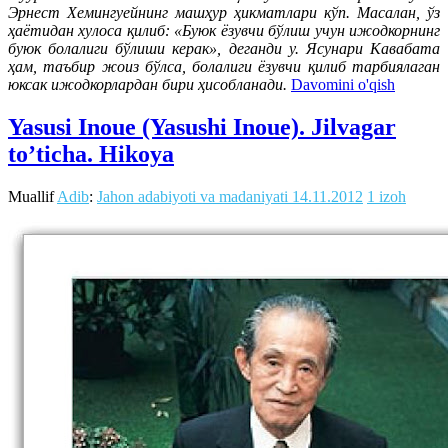
Эрнест Хемингуейнинг машҳур ҳикматлари кўп. Масалан, ўз
ҳаётидан хулоса қилиб: «Буюк ёзувчи бўлиш учун ижодкорнинг
буюк болалиги бўлиши керак», деганди у. Ясунари Кавабата
ҳам, таъбир жоиз бўлса, болалиги ёзувчи қилиб тарбиялаган
юксак ижодкорлардан бири ҳисобланади.
Davomini o'qish
Yasusi Inoue (Yasushi Inoue). Jilvagar
to’ticha. Hikoya
Muallif
Adib
:
Jahon adabiyoti va madaniyati
14.11.2012
1 izoh