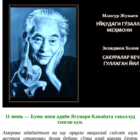
11 июнь — Буюк япон адиби Ясунари Кавабата таваллуд
топган кун.
Америка адабиётига ва шу орқали маҳаллий сиёсат аҳли
шуурига «тинчлик» деган бебаҳо сўзни олиб кирган ёзувчи