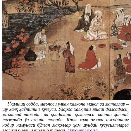
Ўқилиши содда, маъноси улкан халқона мақол ва маталлар –
шу халқ ҳаётининг кўзгуси. Уларда халқнинг яшаш фалсафаси,
маънавий тамойил ва қоидалари, қолаверса, катта ҳаётий
тажриба ўз аксини топади. Япон халқ оғзаки ижодининг
нодир намунаси бўлган мақоллар ҳам шундай хусусиятларга
эгалиги билан ажралиб туради.
Davomini o'qish