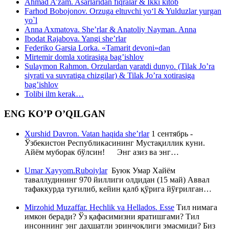
Ahmad A’zam. Asarlaridan fiqralar & Ikki kitob
Farhod Bobojonov. Orzuga eltuvchi yo‘l & Yulduzlar yurgan
yo`l
Anna Axmatova. She’rlar & Anatoliy Nayman. Anna
Ibodat Rajabova. Yangi she’rlar
Federiko Garsia Lorka. «Tamarit devoni»dan
Mirtemir domla xotirasiga bag’ishlov
Sulaymon Rahmon. Orzulardan yaratdi dunyo. (Tilak Jo’ra
siyrati va suvratiga chizgilar) & Tilak Jo’ra xotirasiga
bag’ishlov
Tolibi ilm kerak…
ENG KO’P O’QILGAN
Xurshid Davron. Vatan haqida she’rlar
1 сентябрь -
Ўзбекистон Республикасининг Мустақиллик куни.
Айём муборак бўлсин! Энг азиз ва энг…
Umar Xayyom.Ruboiylar
Буюк Умар Хайём
таваллудининг 970 йиллиги олдидан (15 май) Аввал
тафаккурда туғилиб, кейин қалб қўрига йўғрилган…
Mirzohid Muzaffar. Hechlik va Hellados. Esse
Тил нимага
имкон беради? Ўз қафасимизни яратишгами? Тил
инсоннинг энг даҳшатли эринчоқлиги эмасмиди? Биз