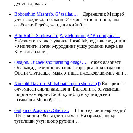
дунёни аввал…
Boborahim Mashrab. G’azallar,…
Дарвешлик Машраб
учун шоҳликдан баланд. У «жон тўтисини ишқ ила
сарбоз этай деб», жандани кийиб…
Bibi Robia Saidova. Tog‘ay Murodning “Bu dunyoda…
Ўзбекистон халқ ёзувчиси Тоғай Мурод таваллудининг
70 йиллиги Тоғай Муроднинг ушбу романи Кафка ва
Камю асарлари…
Onajon. O’zbek shoirlarining onaga…
Ўзбек адабиёти
Она ҳақида ёзилган дурдона асарларга ниҳоятда бой.
Онани улуғлашда, мадҳ этишда ижодкорларимиз чин…
Xurshid Davron. Muhabbat haqida she’rlar (I)
Ёдларингга
олурмисан сирли дамларни, Ёдларингга олурмисан
ширин ғамларни, Ёқиб қўйиб тун қўйнида ёки
шамларни Мени ёдга…
Guljamol Asqarova. She’rlar.
Шоир қачон шеър ёзади?
Шу саволни кўп таҳлил этаман. Назаримда, шеър
туғилиши учун шоир руҳини…