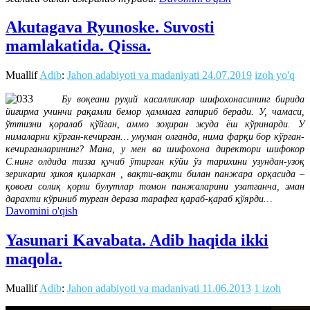
Akutagava Ryunoske. Suvosti
mamlakatida. Qissa.
Muallif
Adib
:
Jahon adabiyoti va madaniyati
24.07.2019
izoh yo'q
Бу воқеани руҳий касалликлар шифохонасининг бирида
йигирма учинчи рақамли бемор ҳаммага гапириб беради. У, чамаси,
ўттизни қоралаб қўйган, аммо зоҳиран жуда ёш кўринарди. У
нималарни кўрган-кечирган… умуман олганда, нима фарқи бор кўрган-
кечирганларининг? Мана, у мен ва шифохона директори шифокор
С.нинг олдида тизза қучиб ўтирган кўйи ўз тарихини узундан-узоқ
зерикарли ҳикоя қиларкан , вақти-вақти билан панжара орқасида –
қовоғи солиқ қорли булутлар томон панжаларини узатганча, эман
дарахти кўриниб турган дераза тарафга қараб-қараб қўярди…
Davomini o'qish
Yasunari Kavabata. Adib haqida ikki
maqola.
Muallif
Adib
:
Jahon adabiyoti va madaniyati
11.06.2013
1 izoh