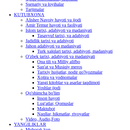
Ssenariy va loyihalar
Tarjimalar
KUTUBXONA
Alisher Navoiy hayoti va ijodi
Amir Temur hayoti va faoliyati
Islom tarixi, adabiyoti va madaniyati
Tasavvuf tarixi, va adabiyoti
Jadidlik tarixi va adabiyoti
Jahon adabiyoti va madaniyati
Turk xalqlari tarixi, adabiyoti, madaniyati
O'zbek tarixi, adabiyoti va madaniyati
Ona tili va Milliy alifbo
San'at va Musiqiy meros
Tarixiy hujjatlar, nodir qo'lyozmalar
Xotira va yodnomalar
Yangi kitoblar va asarlar taqdimoti
Yoshlar ijodi
Qo'shimcha bo'lim
Inson hayoti
Lug'atlar, Qomuslar
Maktubot
Naqllar, hikmatlar, rivoyatlar
Video, Audio,Foto
YANGILIKLAR
Muborak kun