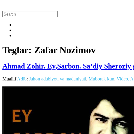
Teglar: Zafar Nozimov
Ahmad Zohir. Ey,Sarbon. Sa’diy Sheroziy 
Muallif
Adib
:
Jahon adabiyoti va madaniyati
,
Muborak kun
,
Video, A