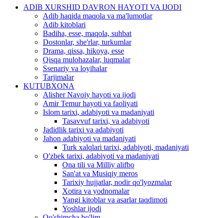
ADIB XURSHID DAVRON HAYOTI VA IJODI
Adib haqida maqola va ma'lumotlar
Adib kitoblari
Badiha, esse, maqola, suhbat
Dostonlar, she'rlar, turkumlar
Drama, qissa, hikoya, esse
Qisqa mulohazalar, luqmalar
Ssenariy va loyihalar
Tarjimalar
KUTUBXONA
Alisher Navoiy hayoti va ijodi
Amir Temur hayoti va faoliyati
Islom tarixi, adabiyoti va madaniyati
Tasavvuf tarixi, va adabiyoti
Jadidlik tarixi va adabiyoti
Jahon adabiyoti va madaniyati
Turk xalqlari tarixi, adabiyoti, madaniyati
O'zbek tarixi, adabiyoti va madaniyati
Ona tili va Milliy alifbo
San'at va Musiqiy meros
Tarixiy hujjatlar, nodir qo'lyozmalar
Xotira va yodnomalar
Yangi kitoblar va asarlar taqdimoti
Yoshlar ijodi
Qo'shimcha bo'lim