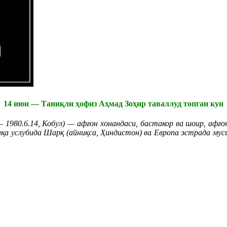
14 июн — Таниқли ҳофиз Аҳмад Зоҳир таваллуд топган кун
— 1980.6.14, Кобул) — афғон хонандаси, бастакор ва шоир, аф
иқа услубида Шарқ (айниқса, Ҳиндистон) ва Европа эстрада мус