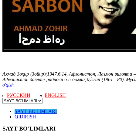
Аҳмад Зоҳир (Зойир)(1947.6.14, Афғонистон, Лағмон вилояти 
Афғонистон давлат радиоси б-н боғлиқ бўлган (1961—80). Мус
o'qish
РУССКИЙ
ENGLISH
SAYT BO'LIMLARI
QIDIRISH
SAYT BO’LIMLARI