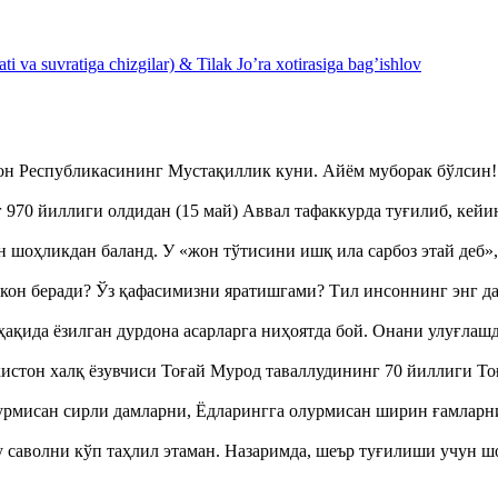
 va suvratiga chizgilar) & Tilak Jo’ra xotirasiga bag’ishlov
тон Республикасининг Мустақиллик куни. Айём муборак бўлси
970 йиллиги олдидан (15 май) Аввал тафаккурда туғилиб, кейи
оҳликдан баланд. У «жон тўтисини ишқ ила сарбоз этай деб
кон беради? Ўз қафасимизни яратишгами? Тил инсоннинг энг д
ақида ёзилган дурдона асарларга ниҳоятда бой. Онани улуғла
истон халқ ёзувчиси Тоғай Мурод таваллудининг 70 йиллиги 
урмисан сирли дамларни, Ёдларингга олурмисан ширин ғамларн
аволни кўп таҳлил этаман. Назаримда, шеър туғилиши учун 