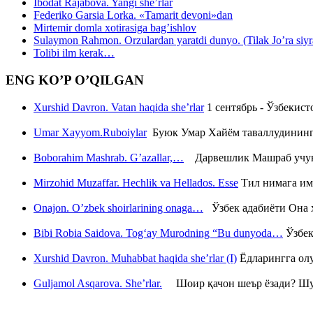
Ibodat Rajabova. Yangi she’rlar
Federiko Garsia Lorka. «Tamarit devoni»dan
Mirtemir domla xotirasiga bag’ishlov
Sulaymon Rahmon. Orzulardan yaratdi dunyo. (Tilak Jo’ra siyrati
Tolibi ilm kerak…
ENG KO’P O’QILGAN
Xurshid Davron. Vatan haqida she’rlar
1 сентябрь - Ўзбекис
Umar Xayyom.Ruboiylar
Буюк Умар Хайём таваллудининг 
Boborahim Mashrab. G’azallar,…
Дарвешлик Машраб учун ш
Mirzohid Muzaffar. Hechlik va Hellados. Esse
Тил нимага им
Onajon. O’zbek shoirlarining onaga…
Ўзбек адабиёти Она ҳ
Bibi Robia Saidova. Tog‘ay Murodning “Bu dunyoda…
Ўзбек
Xurshid Davron. Muhabbat haqida she’rlar (I)
Ёдларингга ол
Guljamol Asqarova. She’rlar.
Шоир қачон шеър ёзади? Шу с