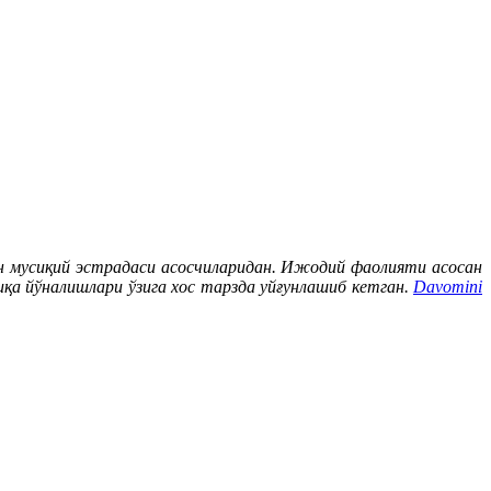
ғон мусиқий эстрадаси асосчиларидан. Ижодий фаолияти асосан
иқа йўналишлари ўзига хос тарзда уйғунлашиб кетган.
Davomini