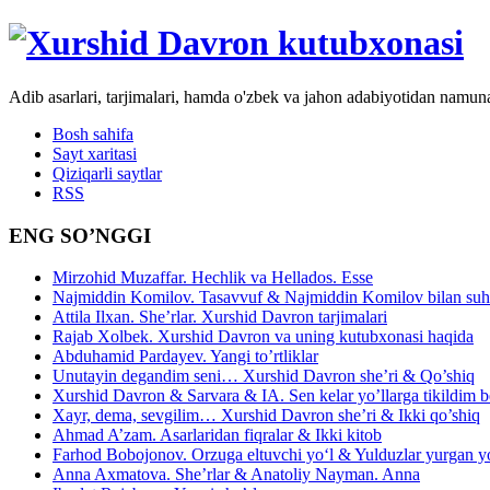
Adib asarlari, tarjimalari, hamda o'zbek va jahon adabiyotidan namun
Bosh sahifa
Sayt xaritasi
Qiziqarli saytlar
RSS
ENG SO’NGGI
Mirzohid Muzaffar. Hechlik va Hellados. Esse
Najmiddin Komilov. Tasavvuf & Najmiddin Komilov bilan suhb
Attila Ilxan. She’rlar. Xurshid Davron tarjimalari
Rajab Xolbek. Xurshid Davron va uning kutubxonasi haqida
Abduhamid Pardayev. Yangi to’rtliklar
Unutayin degandim seni… Xurshid Davron she’ri & Qo’shiq
Xurshid Davron & Sarvara & IA. Sen kelar yo’llarga tikildim
Xayr, dema, sevgilim… Xurshid Davron she’ri & Ikki qo’shiq
Ahmad A’zam. Asarlaridan fiqralar & Ikki kitob
Farhod Bobojonov. Orzuga eltuvchi yo‘l & Yulduzlar yurgan y
Anna Axmatova. She’rlar & Anatoliy Nayman. Anna