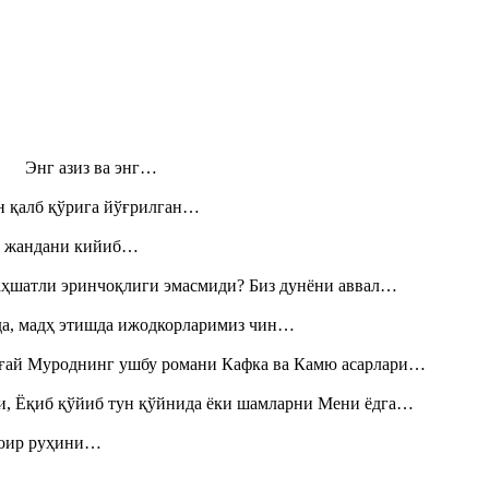
н! Энг азиз ва энг…
н қалб қўрига йўғрилган…
», жандани кийиб…
аҳшатли эринчоқлиги эмасмиди? Биз дунёни аввал…
шда, мадҳ этишда ижодкорларимиз чин…
Тоғай Муроднинг ушбу романи Кафка ва Камю асарлари…
и, Ёқиб қўйиб тун қўйнида ёки шамларни Мени ёдга…
шоир руҳини…