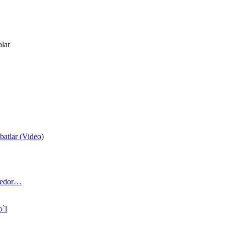
alar
atlar (Video)
 bedor…
o`l