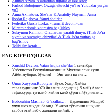
Ahmad A’zam. Asarlaridan fiqralar & Ikki kitob
Farhod Bobojonov. Orzuga eltuvchi yo‘l & Yulduzlar yurgan
yo`l
Anna Axmatova. She’rlar & Anatoliy Nayman. Anna
Ibodat Rajabova. Yangi she’rlar
Federiko Garsia Lorka. «Tamarit devoni»dan
Mirtemir domla xotirasiga bag’ishlov
Sulaymon Rahmon. Orzulardan yaratdi dunyo. (Tilak Jo’ra
siyrati va suvratiga chizgilar) & Tilak Jo’ra xotirasiga
bag’ishlov
Tolibi ilm kerak…
ENG KO’P O’QILGAN
Xurshid Davron. Vatan haqida she’rlar
1 сентябрь -
Ўзбекистон Республикасининг Мустақиллик куни.
Айём муборак бўлсин! Энг азиз ва энг…
Umar Xayyom.Ruboiylar
Буюк Умар Хайём
таваллудининг 970 йиллиги олдидан (15 май) Аввал
тафаккурда туғилиб, кейин қалб қўрига йўғрилган…
Boborahim Mashrab. G’azallar,…
Дарвешлик Машраб
учун шоҳликдан баланд. У «жон тўтисини ишқ ила
сарбоз этай деб», жандани кийиб…