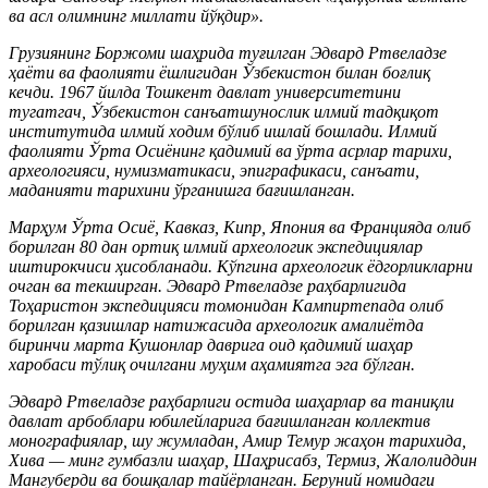
ва асл олимнинг миллати йўқдир».
Грузиянинг Боржоми шаҳрида туғилган Эдвард Ртвеладзе
ҳаёти ва фаолияти ёшлигидан Ўзбекистон билан боғлиқ
кечди. 1967 йилда Тошкент давлат университетини
тугатгач, Ўзбекистон санъатшунослик илмий тадқиқот
институтида илмий ходим бўлиб ишлай бошлади. Илмий
фаолияти Ўрта Осиёнинг қадимий ва ўрта асрлар тарихи,
археологияси, нумизматикаси, эпиграфикаси, санъати,
маданияти тарихини ўрганишга бағишланган.
Марҳум Ўрта Осиё, Кавказ, Кипр, Япония ва Францияда олиб
борилган 80 дан ортиқ илмий археологик экспедициялар
иштирокчиси ҳисобланади. Кўпгина археологик ёдгорликларни
очган ва текширган. Эдвард Ртвеладзе раҳбарлигида
Тоҳаристон экспедицияси томонидан Кампиртепада олиб
борилган қазишлар натижасида археологик амалиётда
биринчи марта Кушонлар даврига оид қадимий шаҳар
харобаси тўлиқ очилгани муҳим аҳамиятга эга бўлган.
Эдвард Ртвеладзе раҳбарлиги остида шаҳарлар ва таниқли
давлат арбоблари юбилейларига бағишланган коллектив
монографиялар, шу жумладан, Амир Темур жаҳон тарихида,
Хива — минг гумбазли шаҳар, Шаҳрисабз, Термиз, Жалолиддин
Мангуберди ва бошқалар тайёрланган. Беруний номидаги