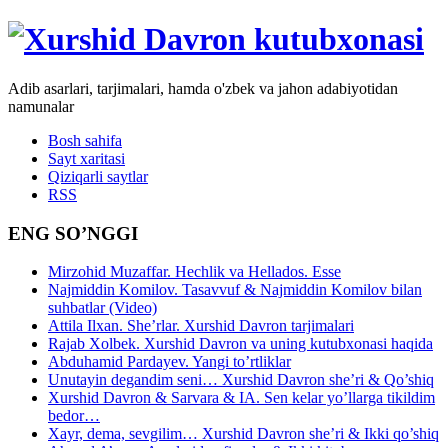
Adib asarlari, tarjimalari, hamda o'zbek va jahon adabiyotidan
namunalar
Bosh sahifa
Sayt xaritasi
Qiziqarli saytlar
RSS
ENG SO’NGGI
Mirzohid Muzaffar. Hechlik va Hellados. Esse
Najmiddin Komilov. Tasavvuf & Najmiddin Komilov bilan
suhbatlar (Video)
Attila Ilxan. She’rlar. Xurshid Davron tarjimalari
Rajab Xolbek. Xurshid Davron va uning kutubxonasi haqida
Abduhamid Pardayev. Yangi to’rtliklar
Unutayin degandim seni… Xurshid Davron she’ri & Qo’shiq
Xurshid Davron & Sarvara & IA. Sen kelar yo’llarga tikildim
bedor…
Xayr, dema, sevgilim… Xurshid Davron she’ri & Ikki qo’shiq