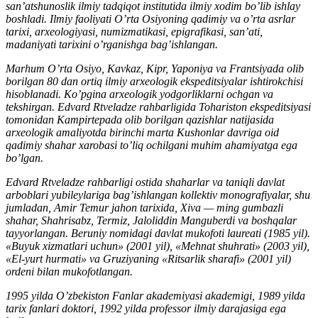
san’atshunoslik ilmiy tadqiqot institutida ilmiy xodim bo’lib ishlay
boshladi. Ilmiy faoliyati O’rta Osiyoning qadimiy va o’rta asrlar
tarixi, arxeologiyasi, numizmatikasi, epigrafikasi, san’ati,
madaniyati tarixini o’rganishga bag’ishlangan.
Marhum O’rta Osiyo, Kavkaz, Kipr, Yaponiya va Frantsiyada olib
borilgan 80 dan ortiq ilmiy arxeologik ekspeditsiyalar ishtirokchisi
hisoblanadi. Ko’pgina arxeologik yodgorliklarni ochgan va
tekshirgan. Edvard Rtveladze rahbarligida Tohariston ekspeditsiyasi
tomonidan Kampirtepada olib borilgan qazishlar natijasida
arxeologik amaliyotda birinchi marta Kushonlar davriga oid
qadimiy shahar xarobasi to’liq ochilgani muhim ahamiyatga ega
bo’lgan.
Edvard Rtveladze rahbarligi ostida shaharlar va taniqli davlat
arboblari yubileylariga bag’ishlangan kollektiv monografiyalar, shu
jumladan, Amir Temur jahon tarixida, Xiva — ming gumbazli
shahar, Shahrisabz, Termiz, Jaloliddin Manguberdi va boshqalar
tayyorlangan. Beruniy nomidagi davlat mukofoti laureati (1985 yil).
«Buyuk xizmatlari uchun» (2001 yil), «Mehnat shuhrati» (2003 yil),
«El-yurt hurmati» va Gruziyaning «Ritsarlik sharafi» (2001 yil)
ordeni bilan mukofotlangan.
1995 yilda O’zbekiston Fanlar akademiyasi akademigi, 1989 yilda
tarix fanlari doktori, 1992 yilda professor ilmiy darajasiga ega