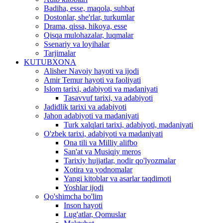
Badiha, esse, maqola, suhbat
Dostonlar, she'rlar, turkumlar
Drama, qissa, hikoya, esse
Qisqa mulohazalar, luqmalar
Ssenariy va loyihalar
Tarjimalar
KUTUBXONA
Alisher Navoiy hayoti va ijodi
Amir Temur hayoti va faoliyati
Islom tarixi, adabiyoti va madaniyati
Tasavvuf tarixi, va adabiyoti
Jadidlik tarixi va adabiyoti
Jahon adabiyoti va madaniyati
Turk xalqlari tarixi, adabiyoti, madaniyati
O'zbek tarixi, adabiyoti va madaniyati
Ona tili va Milliy alifbo
San'at va Musiqiy meros
Tarixiy hujjatlar, nodir qo'lyozmalar
Xotira va yodnomalar
Yangi kitoblar va asarlar taqdimoti
Yoshlar ijodi
Qo'shimcha bo'lim
Inson hayoti
Lug'atlar, Qomuslar