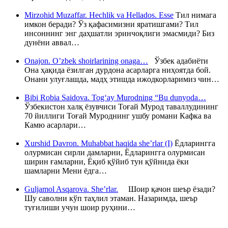
Mirzohid Muzaffar. Hechlik va Hellados. Esse
Тил нимага
имкон беради? Ўз қафасимизни яратишгами? Тил
инсоннинг энг даҳшатли эринчоқлиги эмасмиди? Биз
дунёни аввал…
Onajon. O’zbek shoirlarining onaga…
Ўзбек адабиёти
Она ҳақида ёзилган дурдона асарларга ниҳоятда бой.
Онани улуғлашда, мадҳ этишда ижодкорларимиз чин…
Bibi Robia Saidova. Tog‘ay Murodning “Bu dunyoda…
Ўзбекистон халқ ёзувчиси Тоғай Мурод таваллудининг
70 йиллиги Тоғай Муроднинг ушбу романи Кафка ва
Камю асарлари…
Xurshid Davron. Muhabbat haqida she’rlar (I)
Ёдларингга
олурмисан сирли дамларни, Ёдларингга олурмисан
ширин ғамларни, Ёқиб қўйиб тун қўйнида ёки
шамларни Мени ёдга…
Guljamol Asqarova. She’rlar.
Шоир қачон шеър ёзади?
Шу саволни кўп таҳлил этаман. Назаримда, шеър
туғилиши учун шоир руҳини…