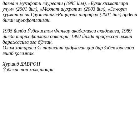
давлат мукофоти лауреати (1985 йил). «Буюк хизматлари
учун» (2001 йил), «Меҳнат шуҳрати» (2003 йил), «Эл-юрт
ҳурмати» ва Грузиянинг «Рицарлик шарафи» (2001 йил) ордени
билан мукофотланган.
1995 йилда Ўзбекистон Фанлар академияси академиги, 1989
йилда тарих фанлари доктори, 1992 йилда профессор илмий
даражасига эга бўлган.
Олим хотираси ўз тарихини қадрлаган ҳар бир ўзбек юрагида
яшаб қолажак.
Хуршид ДАВРОН
Ўзбекистон халқ шоири