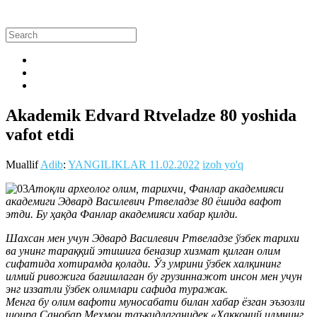
Akademik Edvard Rtveladze 80 yoshida
vafot etdi
Muallif
Adib
:
YANGILIKLAR
11.02.2022
izoh yo'q
Атоқли археолог олим, тарихчи, Фанлар академияси
академиги Эдвард Василевич Ртвеладзе 80 ёшида вафот
этди. Бу ҳақда Фанлар академияси хабар қилди.
Шахсан мен учун Эдвард Василевич Ртвеладзе ўзбек тарихи
ва унинг тараққий этишига беназир хизмат қилган олим
сифатида хотирамда қолади. Ўз умрини ўзбек халқининг
илмий ривожига бағишлаган бу грузиннажот инсон мен учун
энг иззатли ўзбек олимлари сафида туражак.
Менга бу олим вафоти муносабати билан хабар ёзган эъзозли
шоира Санобар Меҳмон таъкидлаганидек «Ҳаққоний илмнинг