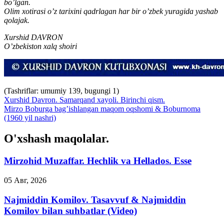
bo’lgan.
Olim xotirasi o’z tarixini qadrlagan har bir o’zbek yuragida yashab
qolajak.
Xurshid DAVRON
O’zbekiston xalq shoiri
(Tashriflar: umumiy 139, bugungi 1)
Xurshid Davron. Samarqand xayoli. Birinchi qism.
Mirzo Boburga bag’ishlangan maqom oqshomi & Boburnoma
(1960 yil nashri)
O'xshash maqolalar.
Mirzohid Muzaffar. Hechlik va Hellados. Esse
05 Авг, 2026
Najmiddin Komilov. Tasavvuf & Najmiddin
Komilov bilan suhbatlar (Video)