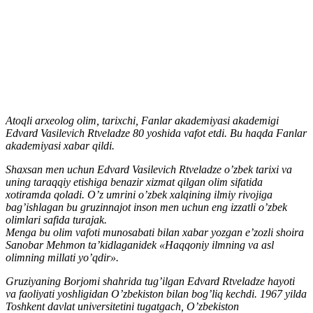
Atoqli arxeolog olim, tarixchi, Fanlar akademiyasi akademigi
Edvard Vasilevich Rtveladze 80 yoshida vafot etdi. Bu haqda Fanlar
akademiyasi xabar qildi.
Shaxsan men uchun Edvard Vasilevich Rtveladze o’zbek tarixi va
uning taraqqiy etishiga benazir xizmat qilgan olim sifatida
xotiramda qoladi. O’z umrini o’zbek xalqining ilmiy rivojiga
bag’ishlagan bu gruzinnajot inson men uchun eng izzatli o’zbek
olimlari safida turajak.
Menga bu olim vafoti munosabati bilan xabar yozgan e’zozli shoira
Sanobar Mehmon ta’kidlaganidek «Haqqoniy ilmning va asl
olimning millati yo’qdir».
Gruziyaning Borjomi shahrida tug’ilgan Edvard Rtveladze hayoti
va faoliyati yoshligidan O’zbekiston bilan bog’liq kechdi. 1967 yilda
Toshkent davlat universitetini tugatgach, O’zbekiston