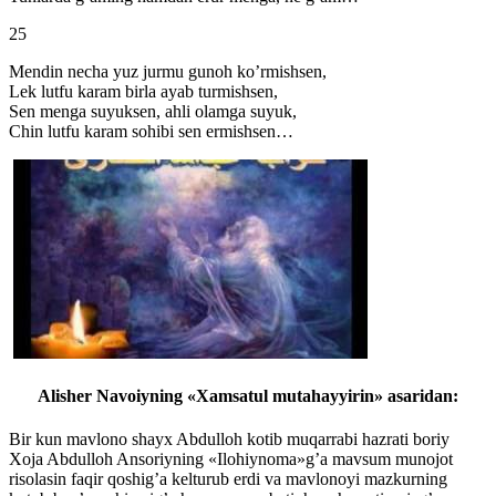
25
Mendin necha yuz jurmu gunoh ko’rmishsen,
Lek lutfu karam birla ayab turmishsen,
Sen menga suyuksen, ahli olamga suyuk,
Chin lutfu karam sohibi sen ermishsen…
Alisher Navoiyning «Xamsatul mutahayyirin» asaridan:
Bir kun mavlono shayx Abdulloh kotib muqarrabi hazrati boriy
Xoja Abdulloh Ansoriyning «Ilohiynoma»g’a mavsum munojot
risolasin faqir qoshig’a kelturub erdi va mavlonoyi mazkurning