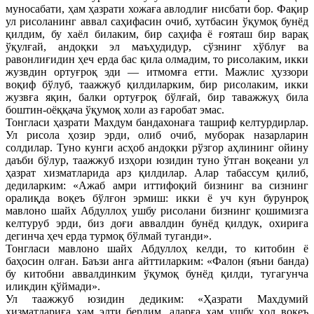
муносабати, ҳам ҳазрати хожаға авлодлиғ нисбати бор. Фақир
ул рисоланинг аввал саҳифасин очиб, хутбасин ўқумоқ бунёд
қилдим, бу хаёл билаким, бир саҳифа ё ғояташ бир варақ
ўқулғай, андоқки эл маъҳудидур, сўзнинг хўблуғ ва
равонлиғидин ҳеч ерда бас қила олмадим, то рисолаким, икки
жузвдин ортуғроқ эди — итмомға етти. Мажлис ҳуззори
воқиф бўлуб, таажжуб қилдиларким, бир рисолаким, икки
жузвға яқин, балки ортуғроқ бўлғай, бир таважжуҳ била
боштин-оёққача ўқумоқ холи аз ғаробат эмас.
Тонгласи ҳазрати Махдум бандахонаға ташриф келтурдирлар.
Ул рисола ҳозир эрди, олиб очиб, муборак назарларин
солдилар. Туно кунги асҳоб андоқки рўзгор аҳлининг ойину
даъби бўлур, таажжуб изҳори юзидин туно ўтган воқеани ул
ҳазрат хизматларида арз қилдилар. Алар табассум қилиб,
дедиларким: «Ажаб амри иттифоқий бизнинг ва сизнинг
оралиқда воқеъ бўлғон эрмиш: икки ё уч кун бурунроқ
мавлоно шайх Абдуллоҳ ушбу рисолани бизнинг қошимизга
келтуруб эрди, биз доғи аввалдин бунёд қилдук, охириға
дегинча ҳеч ерда турмоқ бўлмай туганди».
Тонгласи мавлоно шайх Абдуллоҳ келди, то китобин ё
баҳосин олған. Баъзи анга айттиларким: «Фалон (яъни банда)
бу китобни аввалдинким ўқумоқ бунёд қилди, тугагунча
иликдин қўймади».
Ул таажжуб юзидин дедиким: «Ҳазрати Махдумий
хизматлариға ҳам элти бердим, аларға ҳам ушбу ҳол воқеъ