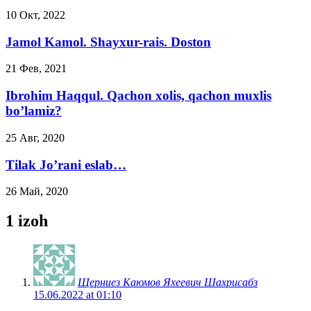
10 Окт, 2022
Jamol Kamol. Shayxur-rais. Doston
21 Фев, 2021
Ibrohim Haqqul. Qachon xolis, qachon muxlis
bo’lamiz?
25 Авг, 2020
Tilak Jo’rani eslab…
26 Май, 2020
1 izoh
Щерниез Каюмов Яхеевич Шахрисабз
15.06.2022 at 01:10