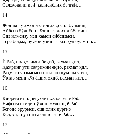
Сажжодани қўй, калисиёлик бўлгай…
14
Жоним чу ажал йўлингда ҳосил бўлмиш,
Айбсиз бўлибон кўзингга дохил бўлмиш.
Сиз илмсизу мен ҳамон айбсизмен,
Терс боқма, бу жой ўзингга маъқул бўлмиш…
15
Ё Раб, шу ҳолимга боқиб, раҳмат қил,
Ҳажринг ўти бағримни ёқиб, раҳмат қил.
Раҳмат сўрамасмен нотавон кўксим учун,
Ўртар мени кўз ёшим оқиб, раҳмат қил…
16
Кибрим ипидин ўзинг халос эт, ё Раб,
Нафсим итидин ўзинг жудо эт, ё Раб.
Бегона эрурмен, ошнолик кўргиз,
Кел, энди ўзингга ошно эт, ё Раб…
17