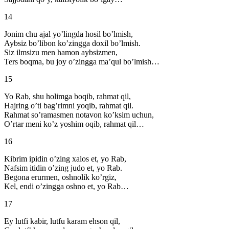
14
Jonim chu ajal yo’lingda hosil bo’lmish,
Aybsiz bo’libon ko’zingga doxil bo’lmish.
Siz ilmsizu men hamon aybsizmen,
Ters boqma, bu joy o’zingga ma’qul bo’lmish…
15
Yo Rab, shu holimga boqib, rahmat qil,
Hajring o’ti bag’rimni yoqib, rahmat qil.
Rahmat so’ramasmen notavon ko’ksim uchun,
O’rtar meni ko’z yoshim oqib, rahmat qil…
16
Kibrim ipidin o’zing xalos et, yo Rab,
Nafsim itidin o’zing judo et, yo Rab.
Begona erurmen, oshnolik ko’rgiz,
Kel, endi o’zingga oshno et, yo Rab…
17
Ey lutfi kabir, lutfu karam ehson qil,