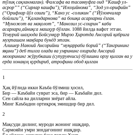
тўлиқ сақланмаган). Фалсафа ва тасаввуфга оид “Кашф ул-
асрор”” (“Сирлар кашфи”),“Илоҳийнома”, “Зод ул-орифийн”
(“Орифлар йўл озиғи”), “Канз ус -соликин” (“Йўловчилар
бойлиги”), “Қаландарнома” ва бошқа асарларни ёзган.
“Муножот ва мақолот”, “Манозил ус-соирин” каби
асарлари,айниқса машҳур бўлган.
1088 йилда вафот этган.
Темурий шаҳзода Бойсунқур Мирзо Ҳиротда Ансорий қабрига
муҳташам мақбара бунёд этган.
Алишер Навоий Ансорийни “муқарраби борий” (“Тангрининг
яқини”) деб тилга олади ва умрининг охирида Ансорий
мозорининг жўрубкаши (супурувчиси) бўлишни орзу қилган ва у
ерда хонақоҳ қурдириб, атрофини обод қилган
1
Ҳақ йўлида икки Каъба бўлмиш ҳосил,
Бир — Каъбайи суврат эса, бир — Каъбайи дил.
Сен сайла ва дилларни зиёрат айла.
Минг Каъбадин ортиқроқ эмишдир бир дил.
2
Мақсуди дилинг, муроди жонинг ишқдир,
Сармояйи умри зиндагонинг ишқдир.