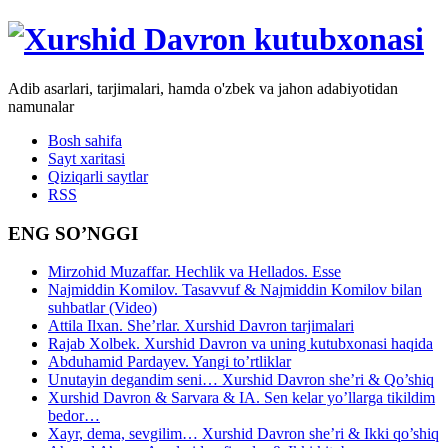
Adib asarlari, tarjimalari, hamda o'zbek va jahon adabiyotidan
namunalar
Bosh sahifa
Sayt xaritasi
Qiziqarli saytlar
RSS
ENG SO’NGGI
Mirzohid Muzaffar. Hechlik va Hellados. Esse
Najmiddin Komilov. Tasavvuf & Najmiddin Komilov bilan
suhbatlar (Video)
Attila Ilxan. She’rlar. Xurshid Davron tarjimalari
Rajab Xolbek. Xurshid Davron va uning kutubxonasi haqida
Abduhamid Pardayev. Yangi to’rtliklar
Unutayin degandim seni… Xurshid Davron she’ri & Qo’shiq
Xurshid Davron & Sarvara & IA. Sen kelar yo’llarga tikildim
bedor…
Xayr, dema, sevgilim… Xurshid Davron she’ri & Ikki qo’shiq