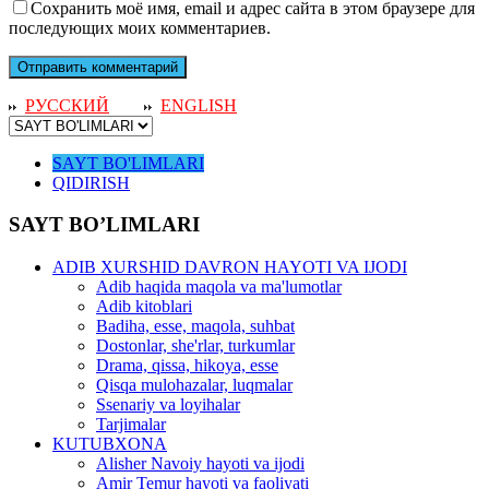
Сохранить моё имя, email и адрес сайта в этом браузере для
последующих моих комментариев.
РУССКИЙ
ENGLISH
SAYT BO'LIMLARI
QIDIRISH
SAYT BO’LIMLARI
ADIB XURSHID DAVRON HAYOTI VA IJODI
Adib haqida maqola va ma'lumotlar
Adib kitoblari
Badiha, esse, maqola, suhbat
Dostonlar, she'rlar, turkumlar
Drama, qissa, hikoya, esse
Qisqa mulohazalar, luqmalar
Ssenariy va loyihalar
Tarjimalar
KUTUBXONA
Alisher Navoiy hayoti va ijodi
Amir Temur hayoti va faoliyati