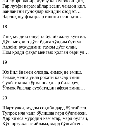
Эй лутфи кабир, лутфу карам эҳсон қил,
Гар лутфи карам айлар эсанг, чандон қил.
Бандангни гуноҳлар юкидин озод эт…
Чарчоқ шу фақирлар ишини осон қил…
18
Ишқ келдию ошуфта бўлиб жону кўнгил,
Дўст меҳрию дўст ёдига тўлдим буткул.
Аъзойи вужудимни тамом дўст олди,
Ном қолди фақат менгаю қолган бари ул…
19
Юз йил ёнамен оловда, ёнмоқ не эмиш,
Ёнмоқ менга ўйла роҳати кавсар эмиш.
Суҳбат қила кўрма ноаҳллар била ҳеч,
Ўлмоқ ўшалар суҳбатидин афзал эмиш…
20
Шарт улки, мудом соҳиби дард бўлгайсен,
Тупроқ ила чанг бўлишда гард бўлгайсен.
Ҳар кимса муродин кам этар, мард бўлгай,
Кўп орзу-ҳавас айлама, мард бўлгайсен.