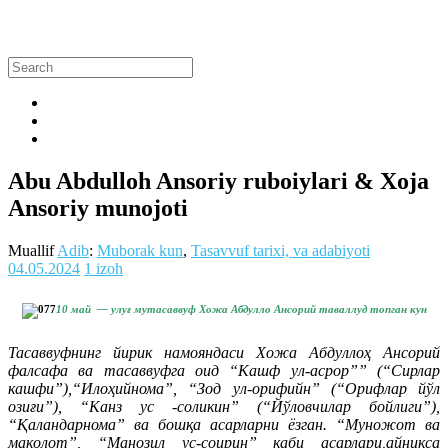
Abu Abdulloh Ansoriy ruboiylari & Xoja
Ansoriy munojoti
Muallif
Adib
:
Muborak kun
,
Tasavvuf tarixi, va adabiyoti
04.05.2024
1 izoh
10 май — улуғ мутасаввуф Хожа Абдулло Ансорий таваллуд топган кун
Тасаввуфнинг йирик намояндаси Хожа Абдуллоҳ Ансорий
фалсафа ва тасаввуфга оид “Кашф ул-асрор”” (“Сирлар
кашфи”),“Илоҳийнома”, “Зод ул-орифийн” (“Орифлар йўл
озиғи”), “Канз ус -соликин” (“Йўловчилар бойлиги”),
“Қаландарнома” ва бошқа асарларни ёзган. “Муножот ва
мақолот”, “Манозил ус-соирин” каби асарлари,айниқса