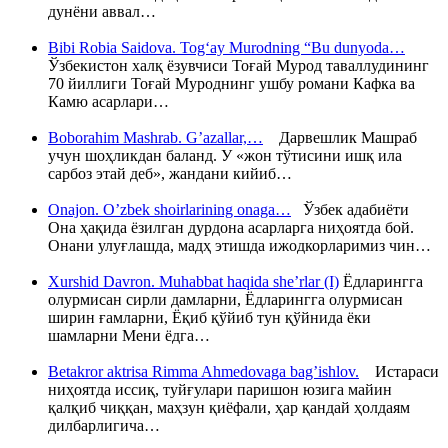
дунёни аввал…
Bibi Robia Saidova. Tog‘ay Murodning “Bu dunyoda…
Ўзбекистон халқ ёзувчиси Тоғай Мурод таваллудининг
70 йиллиги Тоғай Муроднинг ушбу романи Кафка ва
Камю асарлари…
Boborahim Mashrab. G’azallar,…
Дарвешлик Машраб
учун шоҳликдан баланд. У «жон тўтисини ишқ ила
сарбоз этай деб», жандани кийиб…
Onajon. O’zbek shoirlarining onaga…
Ўзбек адабиёти
Она ҳақида ёзилган дурдона асарларга ниҳоятда бой.
Онани улуғлашда, мадҳ этишда ижодкорларимиз чин…
Xurshid Davron. Muhabbat haqida she’rlar (I)
Ёдларингга
олурмисан сирли дамларни, Ёдларингга олурмисан
ширин ғамларни, Ёқиб қўйиб тун қўйнида ёки
шамларни Мени ёдга…
Betakror aktrisa Rimma Ahmedovaga bag’ishlov.
Истараси
ниҳоятда иссиқ, туйғулари паришон юзига майин
қалқиб чиққан, маҳзун қиёфали, ҳар қандай ҳолдаям
дилбарлигича…