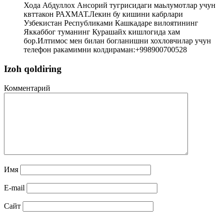
Хода Абдуллох Ансорий тугрисидаги маьлумотлар учун
квттакон РАХМАТ.Лекин бу кишини кабрлари
Узбекистан Республиками Кашкадаре вилоятининг
Яккаббог туманинг Курашайх кишлогида хам
бор.Илтимос мен билан богланишни хохловчилар учун
телефон ракамимни колдираман:+998900700528
Izoh qoldiring
Комментарий
Имя
E-mail
Сайт