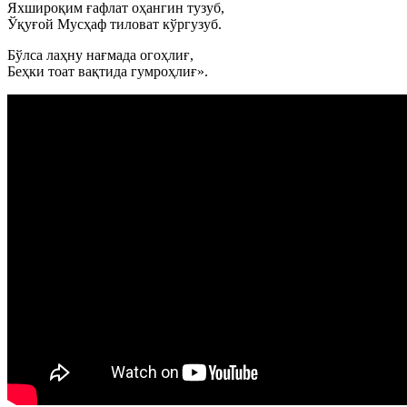
Яхшироқим ғафлат оҳангин тузуб,
Ўқуғой Мусҳаф тиловат кўргузуб.
Бўлса лаҳну нағмада огоҳлиғ,
Беҳки тоат вақтида гумроҳлиғ».