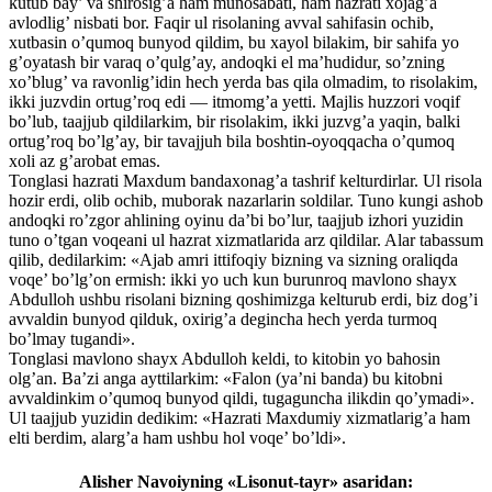
kutub bay’ va shirosig’a ham munosabati, ham hazrati xojag’a
avlodlig’ nisbati bor. Faqir ul risolaning avval sahifasin ochib,
xutbasin o’qumoq bunyod qildim, bu xayol bilakim, bir sahifa yo
g’oyatash bir varaq o’qulg’ay, andoqki el ma’hudidur, so’zning
xo’blug’ va ravonlig’idin hech yerda bas qila olmadim, to risolakim,
ikki juzvdin ortug’roq edi — itmomg’a yetti. Majlis huzzori voqif
bo’lub, taajjub qildilarkim, bir risolakim, ikki juzvg’a yaqin, balki
ortug’roq bo’lg’ay, bir tavajjuh bila boshtin-oyoqqacha o’qumoq
xoli az g’arobat emas.
Tonglasi hazrati Maxdum bandaxonag’a tashrif kelturdirlar. Ul risola
hozir erdi, olib ochib, muborak nazarlarin soldilar. Tuno kungi ashob
andoqki ro’zgor ahlining oyinu da’bi bo’lur, taajjub izhori yuzidin
tuno o’tgan voqeani ul hazrat xizmatlarida arz qildilar. Alar tabassum
qilib, dedilarkim: «Ajab amri ittifoqiy bizning va sizning oraliqda
voqe’ bo’lg’on ermish: ikki yo uch kun burunroq mavlono shayx
Abdulloh ushbu risolani bizning qoshimizga kelturub erdi, biz dog’i
avvaldin bunyod qilduk, oxirig’a degincha hech yerda turmoq
bo’lmay tugandi».
Tonglasi mavlono shayx Abdulloh keldi, to kitobin yo bahosin
olg’an. Ba’zi anga ayttilarkim: «Falon (ya’ni banda) bu kitobni
avvaldinkim o’qumoq bunyod qildi, tugaguncha ilikdin qo’ymadi».
Ul taajjub yuzidin dedikim: «Hazrati Maxdumiy xizmatlarig’a ham
elti berdim, alarg’a ham ushbu hol voqe’ bo’ldi».
Alisher Navoiyning «Lisonut-tayr» asaridan: