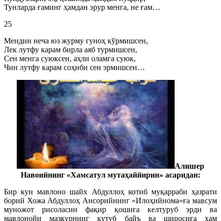
Тунларда ғаминг ҳамдан эрур менга, не ғам…
25
Мендин неча юз журму гуноҳ кўрмишсен,
Лек лутфу карам бирла аяб турмишсен,
Сен менга суюксен, аҳли оламга суюк,
Чин лутфу карам соҳиби сен эрмишсен…
Алишер
Навоийнинг «Хамсатул мутаҳаййирин» асаридан:
Бир кун мавлоно шайх Абдуллоҳ котиб муқарраби ҳазрати
борий Хожа Абдуллоҳ Ансорийнинг «Илоҳийнома»ға мавсум
муножот рисоласин фақир қошиға келтуруб эрди ва
мавлонойи мазкурнинг кутуб байъ ва широсиға ҳам