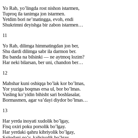
Yo Rab, yo’lingda rost nishon istarmen,
Tuproq ila tanimga jon istarmen.
Yetdim bori ne’matingga, evoh, endi
Shukrimni deyishga bir zabon istarmen…
11
Yo Rab, dilimga himmatingdan jon ber,
Shu dardi dilimga sabr ila darmon ber.
Bu banda na bilsinki — ne aytmoq lozim?
Har neki bilarsan, ber uni, chandon ber…
12
Mahshar kuni oshiqqa bo’lak kor bo’lmas,
Yor yuziga boqmas ersa ul, bor bo’lmas.
Vasling ko’yidin bihisht sari boshlasalar,
Bormasmen, agar va’dayi diydor bo’lmas…
13
Har yerda inoyati xudolik bo’lgay,
Fisq oxiri poku porsolik bo’lgay.
Har yerdaki qahru kibriyolik bo’lgay,
Sajjodani qo’y, kalisiyolik bo’lgay…