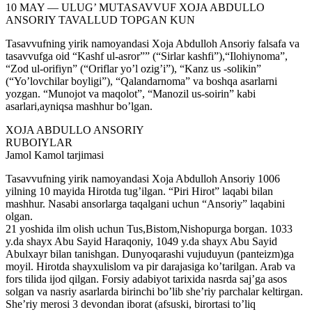
10 MAY — ULUG’ MUTASAVVUF XOJA ABDULLO
ANSORIY TAVALLUD TOPGAN KUN
Tasavvufning yirik namoyandasi Xoja Abdulloh Ansoriy falsafa va
tasavvufga oid “Kashf ul-asror”” (“Sirlar kashfi”),“Ilohiynoma”,
“Zod ul-orifiyn” (“Oriflar yo’l ozig’i”), “Kanz us -solikin”
(“Yo’lovchilar boyligi”), “Qalandarnoma” va boshqa asarlarni
yozgan. “Munojot va maqolot”, “Manozil us-soirin” kabi
asarlari,ayniqsa mashhur bo’lgan.
XOJA ABDULLO ANSORIY
RUBOIYLAR
Jamol Kamol tarjimasi
Tasavvufning yirik namoyandasi Xoja Abdulloh Ansoriy 1006
yilning 10 mayida Hirotda tug’ilgan. “Piri Hirot” laqabi bilan
mashhur. Nasabi ansorlarga taqalgani uchun “Ansoriy” laqabini
olgan.
21 yoshida ilm olish uchun Tus,Bistom,Nishopurga borgan. 1033
y.da shayx Abu Sayid Haraqoniy, 1049 y.da shayx Abu Sayid
Abulxayr bilan tanishgan. Dunyoqarashi vujuduyun (panteizm)ga
moyil. Hirotda shayxulislom va pir darajasiga ko’tarilgan. Arab va
fors tilida ijod qilgan. Forsiy adabiyot tarixida nasrda saj’ga asos
solgan va nasriy asarlarda birinchi bo’lib she’riy parchalar keltirgan.
She’riy merosi 3 devondan iborat (afsuski, birortasi to’liq