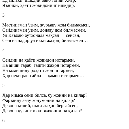
Ёд айлаки, ишқдин бақо топди Хизр,
Яъники, ҳаёти жовидонииг ишқдир.
3
Мастингман ўзим, журъаву жом билмасмен,
Сайдингман ўзим, донаву дом билмасмен.
Ул Каъбаю бутхонада мақсад — сенсан,
Сенсиз надир ул икки жаҳон, билмасмен…
4
Сендин на ҳаёти жовидон истармен,
На айши тараб, гашти жаҳон истармен.
На коми дилу роҳати жон истармен,
Ҳар неки раво айла — ҳамон истармен…
5
Ҳар кимса сени билса, бу жонни на қилар?
Фарзанду аёлу хонумонни на қилар?
Девона қилиб, икки жаҳон бергайсен,
Девона қулинг икки жаҳонни на қилар?
6