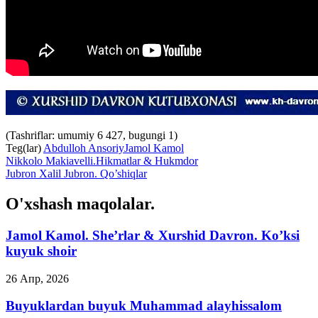
(Tashriflar: umumiy 6 427, bugungi 1)
Teg(lar)
Abdulloh Ansoriy
Jamol Kamol
Nikkolo Makiavelli.Hikmatlar & Hukmdor
Jubron Xalil Jubron. Qo’shiqlar
O'xshash maqolalar.
Jamol Kamol. She’rlar & Xurshid Davron. Ko’ksi
kuyuk shoir
26 Апр, 2026
Buyuklardan buyuk Muhammad alayhissalom