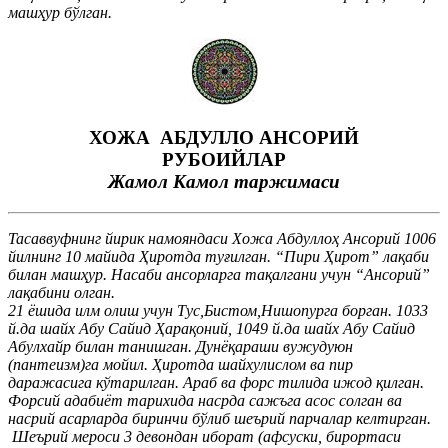
машҳур бўлган.
ХОЖА АБДУЛЛО АНСОРИЙ
РУБОИЙЛАР
Жамол Камол таржимаси
Тасаввуфнинг йирик намояндаси Хожа Абдуллоҳ Ансорий 1006
йилнинг 10 майида Ҳиротда туғилган. “Пири Ҳирот” лақаби
билан машҳур. Насаби ансорларга тақалгани учун “Ансорий”
лақабини олган.
21 ёшида илм олиш учун Тус,Бистом,Нишопурга борган. 1033
й.да шайх Абу Сайид Ҳарақоний, 1049 й.да шайх Абу Сайид
Абулхайр билан танишган. Дунёқараши вужудуюн
(пантеизм)га мойил. Ҳиротда шайхулислом ва пир
даражасига кўтарилган. Араб ва форс тилида ижод қилган.
Форсий адабиёт тарихида насрда сажъга асос солган ва
насрий асарларда биринчи бўлиб шеърий парчалар келтирган.
Шеърий мероси 3 девондан иборат (афсуски, бирортаси