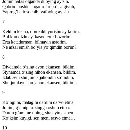
Jonim nafas olganda duoying aytsin.
Qabrim boshida agar o’tar bo’lsa giyoh,
Yaprog’i atir sochib, vafoying aytsin.
7
Keldim kecha, qon kildi yurishmay korim,
Bul kun qizimay, kasod erur bozorim.
Erta ketadurman, bilmayin asrorim,
Ne afzal emish bo’yla yo’qimdin borim?..
8
Diydamda o’zing ayon ekansen, bildim,
Siynamda o’zing nihon ekansen, bildim.
Izlab seni shu jumla jahondin so’radim,
Shu jumlayu shu jahon ekansen, bildim…
9
Ko’nglim, malagim dardini da’vo etma,
Jonim, g’amipi o’zingga oshno etma.
Dardu g’ami ne uning, sira aytmasmen,
Ko’ksim kuyigi, sen meni rasvo etma…
10