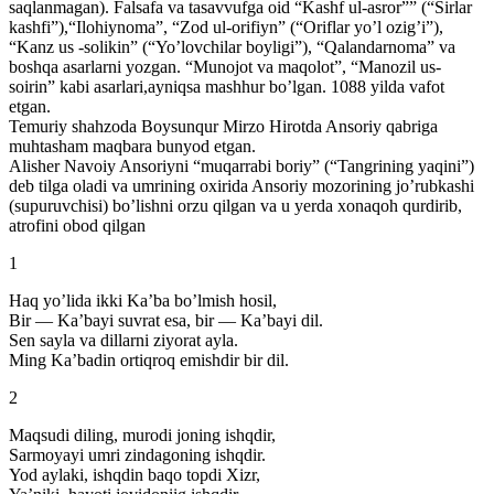
saqlanmagan). Falsafa va tasavvufga oid “Kashf ul-asror”” (“Sirlar
kashfi”),“Ilohiynoma”, “Zod ul-orifiyn” (“Oriflar yo’l ozig’i”),
“Kanz us -solikin” (“Yo’lovchilar boyligi”), “Qalandarnoma” va
boshqa asarlarni yozgan. “Munojot va maqolot”, “Manozil us-
soirin” kabi asarlari,ayniqsa mashhur bo’lgan. 1088 yilda vafot
etgan.
Temuriy shahzoda Boysunqur Mirzo Hirotda Ansoriy qabriga
muhtasham maqbara bunyod etgan.
Alisher Navoiy Ansoriyni “muqarrabi boriy” (“Tangrining yaqini”)
deb tilga oladi va umrining oxirida Ansoriy mozorining jo’rubkashi
(supuruvchisi) bo’lishni orzu qilgan va u yerda xonaqoh qurdirib,
atrofini obod qilgan
1
Haq yo’lida ikki Ka’ba bo’lmish hosil,
Bir — Ka’bayi suvrat esa, bir — Ka’bayi dil.
Sen sayla va dillarni ziyorat ayla.
Ming Ka’badin ortiqroq emishdir bir dil.
2
Maqsudi diling, murodi joning ishqdir,
Sarmoyayi umri zindagoning ishqdir.
Yod aylaki, ishqdin baqo topdi Xizr,