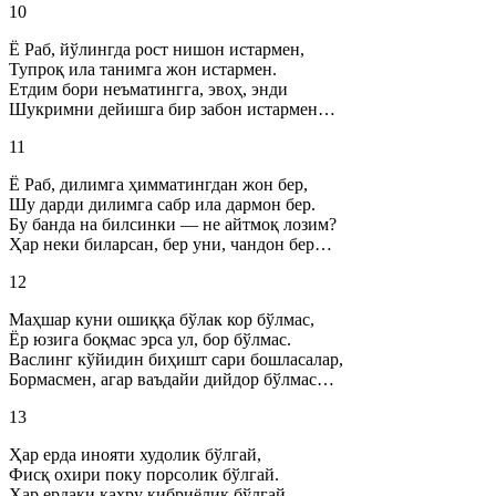
10
Ё Раб, йўлингда рост нишон истармен,
Тупроқ ила танимга жон истармен.
Етдим бори неъматингга, эвоҳ, энди
Шукримни дейишга бир забон истармен…
11
Ё Раб, дилимга ҳимматингдан жон бер,
Шу дарди дилимга сабр ила дармон бер.
Бу банда на билсинки — не айтмоқ лозим?
Ҳар неки биларсан, бер уни, чандон бер…
12
Маҳшар куни ошиққа бўлак кор бўлмас,
Ёр юзига боқмас эрса ул, бор бўлмас.
Васлинг кўйидин биҳишт сари бошласалар,
Бормасмен, агар ваъдайи дийдор бўлмас…
13
Ҳар ерда инояти худолик бўлгай,
Фисқ охири поку порсолик бўлгай.
Ҳар ердаки қаҳру кибриёлик бўлгай,