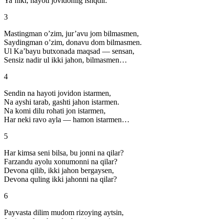
Ya’niki, hayoti jovidoniig ishqdir.
3
Mastingman o’zim, jur’avu jom bilmasmen,
Saydingman o’zim, donavu dom bilmasmen.
Ul Ka’bayu butxonada maqsad — sensan,
Sensiz nadir ul ikki jahon, bilmasmen…
4
Sendin na hayoti jovidon istarmen,
Na ayshi tarab, gashti jahon istarmen.
Na komi dilu rohati jon istarmen,
Har neki ravo ayla — hamon istarmen…
5
Har kimsa seni bilsa, bu jonni na qilar?
Farzandu ayolu xonumonni na qilar?
Devona qilib, ikki jahon bergaysen,
Devona quling ikki jahonni na qilar?
6
Payvasta dilim mudom rizoying aytsin,