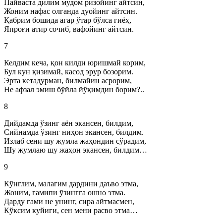
Пайваста дилим мудом ризойинг айтсин,
Жоним нафас олганда дуойинг айтсин.
Қабрим бошида агар ўтар бўлса гиёҳ,
Япроғи атир сочиб, вафойинг айтсин.
7
Келдим кеча, қон килди юришмай корим,
Бул кун қизимай, касод эрур бозорим.
Эрта кетадурман, билмайин асрорим,
Не афзал эмиш бўйла йўқимдин борим?..
8
Дийдамда ўзинг аён экансен, билдим,
Сийнамда ўзинг ниҳон экансен, билдим.
Излаб сени шу жумла жаҳондин сўрадим,
Шу жумлаю шу жаҳон экансен, билдим…
9
Кўнглим, малагим дардини даъво этма,
Жоним, ғамипи ўзингга ошно этма.
Дарду ғами не унинг, сира айтмасмен,
Кўксим куйиги, сен мени расво этма…