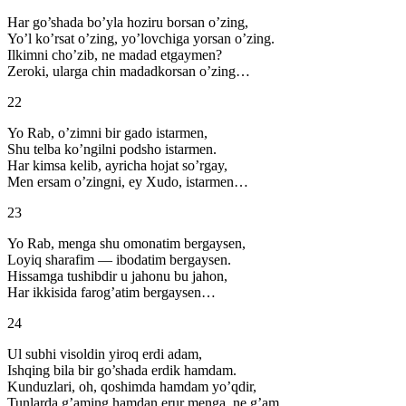
Har go’shada bo’yla hoziru borsan o’zing,
Yo’l ko’rsat o’zing, yo’lovchiga yorsan o’zing.
Ilkimni cho’zib, ne madad etgaymen?
Zeroki, ularga chin madadkorsan o’zing…
22
Yo Rab, o’zimni bir gado istarmen,
Shu telba ko’ngilni podsho istarmen.
Har kimsa kelib, ayricha hojat so’rgay,
Men ersam o’zingni, ey Xudo, istarmen…
23
Yo Rab, menga shu omonatim bergaysen,
Loyiq sharafim — ibodatim bergaysen.
Hissamga tushibdir u jahonu bu jahon,
Har ikkisida farog’atim bergaysen…
24
Ul subhi visoldin yiroq erdi adam,
Ishqing bila bir go’shada erdik hamdam.
Kunduzlari, oh, qoshimda hamdam yo’qdir,
Tunlarda g’aming hamdan erur menga, ne g’am…