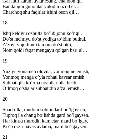
Gar lutfi karam aylar esang, chandon qil.
Bandangni gunohlar yukidin ozod et…
Charchoq shu faqirlar ishini oson qil…
18
Ishq keldiyu oshufta bo’lib jonu ko’ngil,
Do’st mehriyu do’st yodiga to’ldim butkul.
A’zoyi vujudimni tamom do’st oldi,
Nom qoldi faqat mengayu qolgan bari ul…
19
Yuz yil yonamen olovda, yonmoq ne emish,
Yonmoq menga o’yla rohati kavsar emish.
Suhbat qila ko’rma noahllar bila hech,
O’lmoq o’shalar suhbatidin afzal emish…
20
Shart ulki, mudom sohibi dard bo’lgaysen,
Tuproq ila chang bo’lishda gard bo’lgaysen.
Har kimsa murodin kam etar, mard bo’lgay,
Ko’p orzu-havas aylama, mard bo’lgaysen.
21