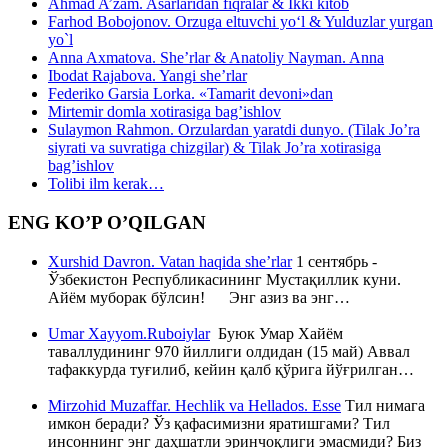
Ahmad A’zam. Asarlaridan fiqralar & Ikki kitob
Farhod Bobojonov. Orzuga eltuvchi yo‘l & Yulduzlar yurgan
yo`l
Anna Axmatova. She’rlar & Anatoliy Nayman. Anna
Ibodat Rajabova. Yangi she’rlar
Federiko Garsia Lorka. «Tamarit devoni»dan
Mirtemir domla xotirasiga bag’ishlov
Sulaymon Rahmon. Orzulardan yaratdi dunyo. (Tilak Jo’ra
siyrati va suvratiga chizgilar) & Tilak Jo’ra xotirasiga
bag’ishlov
Tolibi ilm kerak…
ENG KO’P O’QILGAN
Xurshid Davron. Vatan haqida she’rlar
1 сентябрь -
Ўзбекистон Республикасининг Мустақиллик куни.
Айём муборак бўлсин! Энг азиз ва энг…
Umar Xayyom.Ruboiylar
Буюк Умар Хайём
таваллудининг 970 йиллиги олдидан (15 май) Аввал
тафаккурда туғилиб, кейин қалб қўрига йўғрилган…
Mirzohid Muzaffar. Hechlik va Hellados. Esse
Тил нимага
имкон беради? Ўз қафасимизни яратишгами? Тил
инсоннинг энг даҳшатли эринчоқлиги эмасмиди? Биз