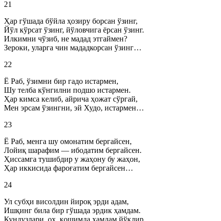
21
Ҳар гўшада бўйла ҳозиру борсан ўзинг,
Йўл кўрсат ўзинг, йўловчига ёрсан ўзинг.
Илкимни чўзиб, не мадад этгаймен?
Зероки, уларга чин мададкорсан ўзинг…
22
Ё Раб, ўзимни бир гадо истармен,
Шу телба кўнгилни подшо истармен.
Ҳар кимса келиб, айрича ҳожат сўргай,
Мен эрсам ўзингни, эй Худо, истармен…
23
Ё Раб, менга шу омонатим бергайсен,
Лойиқ шарафим — ибодатим бергайсен.
Ҳиссамга тушибдир у жаҳону бу жаҳон,
Ҳар иккисида фароғатим бергайсен…
24
Ул субҳи висолдин йироқ эрди адам,
Ишқинг била бир гўшада эрдик ҳамдам.
Кундузлари, оҳ, қошимда ҳамдам йўқдир,