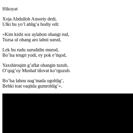
Hikoyat
Xoja Abdulloh Ansoriy dedi,
Ulki bu yo’l ahlig’a hodiy edi:
«Kim kishi soz aylabon ohangi rud,
Tuzsa ul ohang aro lahni surud,
Lek bu rudu surudidin murod,
Bo’lsa tengri yodi, ey pok e’tiqod,
Yaxshiroqim g’aflat ohangin tuzub,
O’qug’oy Mushaf tilovat ko’rguzub.
Bo’lsa lahnu nag’mada ogohlig’,
Behki toat vaqtida gumrohlig’».