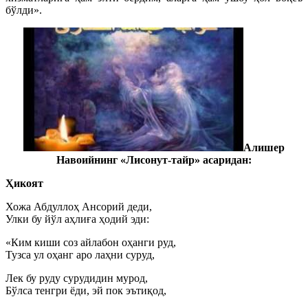
бўлди».
Алишер
Навоийнинг «Лисонут-тайр» асаридан:
Ҳикоят
Хожа Абдуллоҳ Ансорий деди,
Улки бу йўл аҳлиға ҳодий эди:
«Ким киши соз айлабон оҳанги руд,
Тузса ул оҳанг аро лаҳни суруд,
Лек бу руду сурудидин мурод,
Бўлса тенгри ёди, эй пок эътиқод,