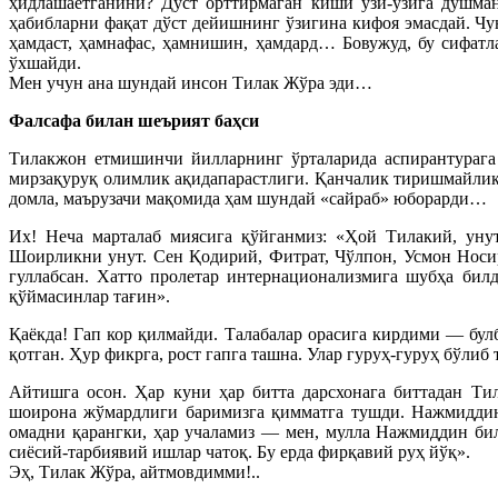
ҳидлашаётганини? Дўст орттирмаган киши ўзи-ўзига душма
ҳабибларни фақат дўст дейишнинг ўзигина кифоя эмасдай. Чу
ҳамдаст, ҳамнафас, ҳамнишин, ҳамдард… Бовужуд, бу сифатл
ўхшайди.
Мен учун ана шундай инсон Тилак Жўра эди…
Фалсафа билан шеърият баҳси
Тилакжон етмишинчи йилларнинг ўрталарида аспирантурага
мирзақуруқ олимлик ақидапарастлиги. Қанчалик тиришмайлик
домла, маърузачи мақомида ҳам шундай «сайраб» юборарди…
Их! Неча марталаб миясига қўйганмиз: «Ҳой Тилакий, унут
Шоирликни унут. Сен Қодирий, Фитрат, Чўлпон, Усмон Носир
гуллабсан. Хатто пролетар интернационализмига шубҳа бил
қўймасинлар тағин».
Қаёкда! Гап кор қилмайди. Талабалар орасига кирдими — бу
қотган. Ҳур фикрга, рост гапга ташна. Улар гуруҳ-гуруҳ бўли
Айтишга осон. Ҳар куни ҳар битта дарсхонага биттадан Т
шоирона жўмардлиги баримизга қимматга тушди. Нажмиддин д
омадни қарангки, ҳар учаламиз — мен, мулла Нажмиддин би
сиёсий-тарбиявий ишлар чатоқ. Бу ерда фирқавий руҳ йўқ».
Эҳ, Тилак Жўра, айтмовдимми!..