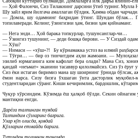
Сабоқни куттириб бўлмайди. Домлаларга илк дафъа ялиниб-ёл
— Ҳой Фалончи, Сиз Тилакнинг дарсини ўтиб туринг. Мулла 
Шу зайл ярим йилгача амаллаган бўлдик. Ҳамма обдан чарчади
— Домла, шу одамнинг баҳридан ўтинг. Шундан бўлак… Па
топилаверади. Келинг, ўзингизни ҳам, бизни ҳам қийнаманг.
— Нега энди… Ҳой барака топкурлар, тушунсанглар-чи…
— Ўзингиз тушунинг, — деди бошқа бирови. — У Сиздай одам
— Хўш?
— Нимаси — «хўш»?! Бу кўрнамакка устоз ва илмий раҳбарсиз.
— Тўғри… — бир оз тинчитдим аҳли жамоани. — Мулоҳазалар
эзилиб юрмаганига ким кафолат бера олади? Мана Сиз, хони
қандай «неъмат» эканини тасаввур қилолмайсиз. Сиз ўз ёруғ 
Сиз ёки истаган биримиз мана шу шоирнинг ўрнида бўлсак, а
ёмон нарса. Сизу бизга ўхшаган ўнта дасторлик муқобил
студентларидан сўранг. Киши кечиримлик, бардошлик, кўтарим
Чуқур хўрсиндим. Кўзимда ёш ҳалқоб бўлди. Секин ойнагим у
мантиқни енгди.
Дарёга талпинган туядай
Талпиндим сўзларинг бағрига.
Улар кўп олисда, қоядай
Қўлларим етмайди барига.
Тутундан толиққан танамда