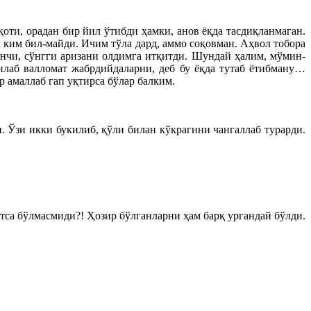
ти, орадан бир йил ўтибди ҳамки, анов ёқда тасдиқланмаган.
 ким бил-майди. Ичим тўла дард, аммо соқовман. Аҳвол тобора
нчи, сўнгги аризани олдимга итқитди. Шундай ҳалим, мўмин-
нлаб валломат жабрдийдаларни, деб бу ёқда тутаб ётибману…
 амаллаб гап уқтирса бўлар балким.
 Ўзи икки букилиб, қўли билан кўкрагини чангаллаб турарди.
са бўлмасмиди?! Ҳозир бўлганларни ҳам барқ ургандай бўлди.