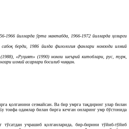
56-1966 йилларда ўрта мактабда, 1966-1972 йилларда ҳозирги
сабоқ берди, 1986 йилда филология фанлари номзоди илмий
(1988), «Руҳият» (1990) номли шеърий китоблари, рус, турк,
гари илмий асарлари босилиб чиққан.
рга қолганини сезмайсан. Ва бир умрга тақдиринг улар билан
Бу тоифа одамлар билан бирга кечган онларинг умр бўстонида
 тўсатдан учрашиб қолганларида, бир-бирини тўйиб-тўйиб