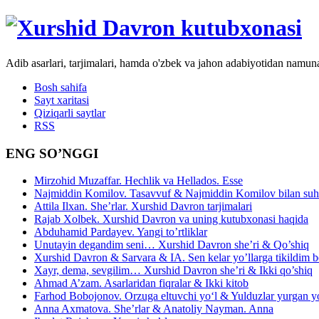
Adib asarlari, tarjimalari, hamda o'zbek va jahon adabiyotidan namun
Bosh sahifa
Sayt xaritasi
Qiziqarli saytlar
RSS
ENG SO’NGGI
Mirzohid Muzaffar. Hechlik va Hellados. Esse
Najmiddin Komilov. Tasavvuf & Najmiddin Komilov bilan suhb
Attila Ilxan. She’rlar. Xurshid Davron tarjimalari
Rajab Xolbek. Xurshid Davron va uning kutubxonasi haqida
Abduhamid Pardayev. Yangi to’rtliklar
Unutayin degandim seni… Xurshid Davron she’ri & Qo’shiq
Xurshid Davron & Sarvara & IA. Sen kelar yo’llarga tikildim
Xayr, dema, sevgilim… Xurshid Davron she’ri & Ikki qo’shiq
Ahmad A’zam. Asarlaridan fiqralar & Ikki kitob
Farhod Bobojonov. Orzuga eltuvchi yo‘l & Yulduzlar yurgan y
Anna Axmatova. She’rlar & Anatoliy Nayman. Anna