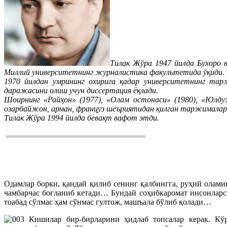
Тилак Жўра 1947 йилда Бухоро 
Миллий университетнинг журналистика факультетида ўқиди. 1
1970 йилдан умрининг охирига қадар университетнинг тар
даражасини олиш учун диссертация ёқлади.
Шоирнинг «Райҳон» (1977), «Олам остонаси» (1980), «Юлдузл
озарбайжон, арман, француз шеъриятидан қилган таржималари
Тилак Жўра 1994 йилда бевақт вафот этди.
Одамлар борки, қандай қилиб сенинг қалбингга, руҳий олами
чамбарчас боғланиб кетади… Бундай соҳибкаромат инсонларси
тоабад сўлмас ҳам сўнмас гултож, машъала бўлиб қолади…
Кишилар бир-бирларини ҳидлаб топсалар керак. Кўр