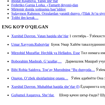
Ibodat Rajabova. Yangi she’rlar
Federiko Garsia Lorka. «Tamarit devoni»dan
Mirtemir domla xotirasiga bag’ishlov
Sulaymon Rahmon. Orzulardan yaratdi dunyo. (Tilak Jo’ra siyrati
Tolibi ilm kerak…
ENG KO’P O’QILGAN
Xurshid Davron. Vatan haqida she’rlar
1 сентябрь - Ўзбекис
Umar Xayyom.Ruboiylar
Буюк Умар Хайём таваллудининг 
Mirzohid Muzaffar. Hechlik va Hellados. Esse
Тил нимага им
Boborahim Mashrab. G’azallar,…
Дарвешлик Машраб учун ш
Bibi Robia Saidova. Tog‘ay Murodning “Bu dunyoda…
Ўзбек
Onajon. O’zbek shoirlarining onaga…
Ўзбек адабиёти Она ҳ
Xurshid Davron. Muhabbat haqida she’rlar (I)
Ёдларингга ол
Guljamol Asqarova. She’rlar.
Шоир қачон шеър ёзади? Шу с