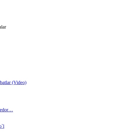
alar
atlar (Video)
 bedor…
o`l