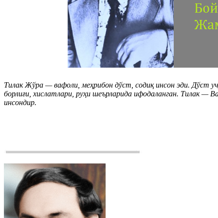
Тилак Жўра — вафоли, меҳрибон дўст, содиқ инсон эди. Дўст у
борлиғи, хислатлари, руҳи шеърларида ифодаланган. Тилак — В
инсондир.