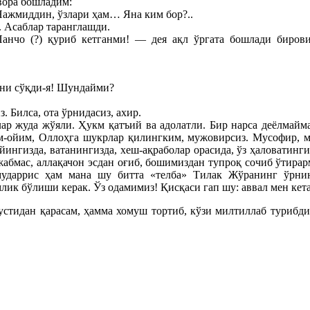
вора бошладим:
Нажмиддин, ўзлари ҳам… Яна ким бор?..
. Асаблар таранглашди.
нчо (?) қуриб кетганми! — дея ақл ўргата бошлади бирови
ни сўқди-я! Шундайми?
 Билса, ота ўрнидасиз, ахир.
 жуда жўяли. Ҳукм қатъий ва адолатли. Бир нарса деёлмайма
м-ойим, Оллоҳга шукрлар қилингким, мужовирсиз. Мусофир, му
уйингизда, ватанингизда, хеш-ақраболар орасида, ўз ҳаловатин
жабмас, аллақачон эсдан оғиб, бошимиздан тупроқ сочиб ўтирар
-мударрис ҳам мана шу битта «телба» Тилак Жўранинг ўрни
лик бўлиши керак. Ўз одамимиз! Қисқаси гап шу: аввал мен кет
стидан қарасам, ҳамма хомуш тортиб, кўзи милтиллаб турибди.