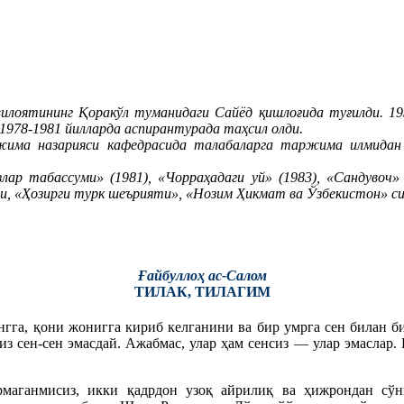
вилоятининг Қоракўл туманидаги Сайёд қишлоғида туғилди. 19
978-1981 йилларда аспирантурада таҳсил олди.
жима назарияси кафедрасида талабаларга таржима илмидан 
ар табассуми» (1981), «Чорраҳадаги уй» (1983), «Сандувоч» 
, «Ҳозирги турк шеърияти», «Нозим Ҳикмат ва Ўзбекистон» син
Ғайбуллоҳ ас-Салом
ТИЛАК, ТИЛАГИМ
нгга, қони жонигга кириб келганини ва бир умрга сен билан би
з сен-сен эмасдай. Ажабмас, улар ҳам сенсиз — улар эмаслар. 
маганмисиз, икки қадрдон узоқ айрилиқ ва ҳижрондан сўнг