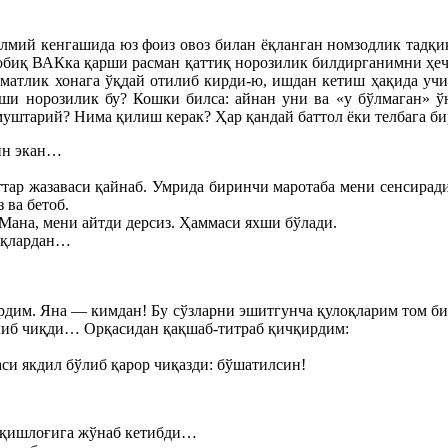
мий кенгашида юз фоиз овоз билан ёқланган номзодлик тадқиқо
собиқ ВАКка қарши расман қаттиқ норозилик билдирганимни ҳеч
матлик хонага ўқдай отилиб кирди-ю, ишдан кетиш ҳақида учи
рши норозилик бу? Кошки билса: айнан уни ва «у бўлмаган» ў
уштарий? Нима қилиш керак? Ҳар қандай баттол ёки телбага бир
ин экан…
тар жазаваси қайнаб. Умрида биринчи маротаба мени сенсиради.
 ва бетоб.
Мана, мени айтди дерсиз. Ҳаммаси яхши бўлади.
 ёқлардан…
рдим. Яна — кимдан! Бу сўзларни эшитгунча қулоқларим том бит
илиб чиқди… Орқасидан қақшаб-титраб қичқирдим:
аси якдил бўлиб қарор чиқазди: бўшатилсин!
т қишлоғига жўнаб кетибди…