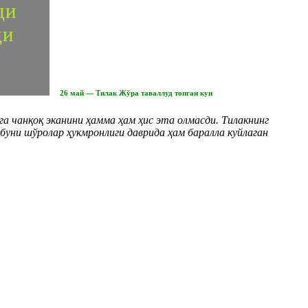
26 май — Тилак Жўра таваллуд топган кун
га чанқоқ эканини ҳамма ҳам ҳис эта олмасди. Тилакнинг
 буни шўролар ҳукмронлиги даврида ҳам баралла куйлаган