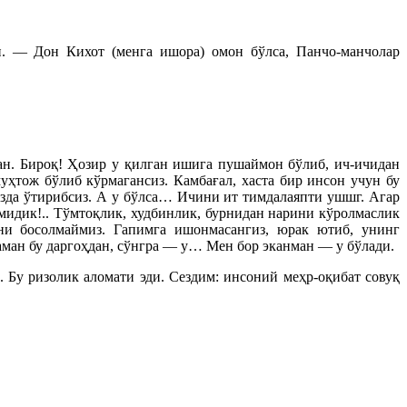
. — Дон Кихот (менга ишора) омон бўлса, Панчо-манчолар
н. Бироқ! Ҳозир у қилган ишига пушаймон бўлиб, ич-ичидан
ҳтож бўлиб кўрмагансиз. Камбағал, хаста бир инсон учун бу
гизда ўтирибсиз. А у бўлса… Ичини ит тимдалаяпти ушшг. Агар
мидик!.. Тўмтоқлик, худбинлик, бурнидан нарини кўролмаслик
ни босолмаймиз. Гапимга ишонмасангиз, юрак ютиб, унинг
аман бу даргоҳдан, сўнгра — у… Мен бор эканман — у бўлади.
 Бу ризолик аломати эди. Сездим: инсоний меҳр-оқибат совуқ