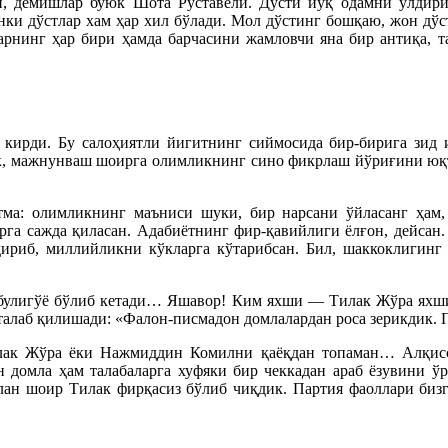
н, демишлар буюк Шота Руставели. Дўсти йўқ одамни ўлдири
нки дўстлар хам ҳар хил бўлади. Мол дўстинг бошқаю, жон дўс
арнинг ҳар бири ҳамда барчасини жамловчи яна бир антиқа, т
 кирди. Бу салоҳиятли йигитнинг сиймосида бир-бирига зид
, мажнунваш шоирга олимликнинг сино фикрлаш йўриғини юқти
ма: олимликнинг маъниси шуки, бир нарсани ўйласанг ҳам, 
га сажда қиласан. Адабиётнинг фир-қавийлиги ёлғон, дейсан. 
дириб, миллийликни кўкларга кўтарибсан. Бил, шаккоклигинг
лбулигўё бўлиб кетади… Яшавор! Ким яхши — Тилак Жўра яхши
б талаб қилишади: «Фалон-писмадон домлалардан роса зерикдик.
илак Жўра ёки Нажмиддин Комилни қаёқдан топаман… Алқисс
омла ҳам талабаларга хуфяки бир чеккадан араб ёзувини ўрг
лан шоир Тилак фирқасиз бўлиб чиқдик. Партия фаоллари бизг