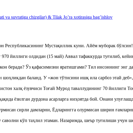
 va suvratiga chizgilar) & Tilak Jo’ra xotirasiga bag’ishlov
тон Республикасининг Мустақиллик куни. Айём муборак бўлси
970 йиллиги олдидан (15 май) Аввал тафаккурда туғилиб, кейи
кон беради? Ўз қафасимизни яратишгами? Тил инсоннинг энг д
оҳликдан баланд. У «жон тўтисини ишқ ила сарбоз этай деб
истон халқ ёзувчиси Тоғай Мурод таваллудининг 70 йиллиги 
ақида ёзилган дурдона асарларга ниҳоятда бой. Онани улуғла
урмисан сирли дамларни, Ёдларингга олурмисан ширин ғамларн
аволни кўп таҳлил этаман. Назаримда, шеър туғилиши учун 