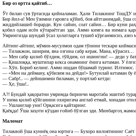
Бир оз ортта қайтиб…
Ўт билан сув ўртасида қийналаман. Ҳали Тилакнинг ТошДУ ил
Бир йил-а! Мен ўзимни гаровга қўйиб, боя айтганимдай, ўша 
жиддийлашиб борарди. Кун сайин, соат сайин… Бир куни раҳ
қобил одам исён кўтараётган эди. Аммо кимга ва нимага қа
Умрингизда шундай ўсал ҳолатларга тушиб кўрганмисиз, азиз м
Айтинг-айтинг, мўмин-мусулмон одам тўнини тескари киймас
— Тилакжон, шоирим, яна озгина сабр керак. Мана, кўрасиз…
— Мен сабр қилиб бўлдим, тўйдим, ол ишингни! — деди у бат
— Қишлоққа, муштипар кекса онамнинг ёнига кетаман. У ёлғиз
— Хўп. Бориб келинг. Аммо ишдан бўшамай туринг. Илтимос. 
— «Мен на дейману, қўбизим на дейди!» Бутунлай кетаман бу
— Сабр!.. — дейишимни биламан, у портлаб кетди:
— Ҳе, ўша!..
А?! Бундай ҳақоратни умримда биринчи маротаба эшитиб тура
У нима қилиб қўйганини охиригача англаб етмай, хонадан от
— Ушланглар уни! Орқасига қайтаринг.
Қаёқда! Ўша заҳоти кўздан ғойиб бўлган эди. Минбаргоҳ жамо
Маломат
Тилаквой ўша куниёқ она юртига — Бухоро вилоятининг Саё