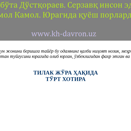
чун жонини беришга тайёр бу одамнинг қалби ниҳоят нозик, меҳр
атан туйғусини юрагида олиб юрган, ўзбеклигидан фахр этган ва
ТИЛАК ЖЎРА ҲАҚИДА
ТЎРТ ХОТИРА