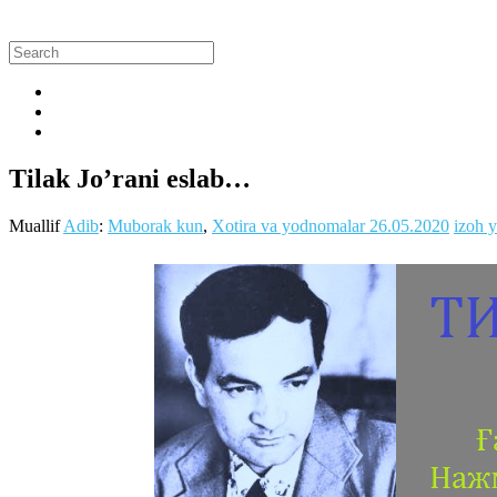
Tilak Jo’rani eslab…
Muallif
Adib
:
Muborak kun
,
Xotira va yodnomalar
26.05.2020
izoh y