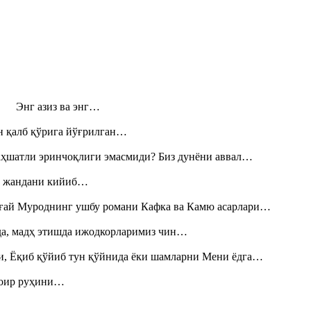
н! Энг азиз ва энг…
н қалб қўрига йўғрилган…
аҳшатли эринчоқлиги эмасмиди? Биз дунёни аввал…
», жандани кийиб…
Тоғай Муроднинг ушбу романи Кафка ва Камю асарлари…
шда, мадҳ этишда ижодкорларимиз чин…
и, Ёқиб қўйиб тун қўйнида ёки шамларни Мени ёдга…
шоир руҳини…