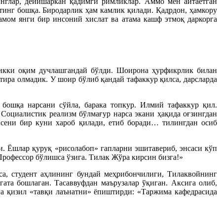
нглар, дейишаркан қадимги римликлар. Аммо мен айтаётган
тинг бошқа. Биродарлик ҳам камлик қилади. Қадрдон, ҳамкору
амом янги бир инсоний хислат ва атама кашф этмоқ даркорга
 икки оқим дучлашгандай бўлди. Шоирона ҳурфикрлик билан
ра олмадик. У шоир бўлиб қандай тафаккур қилса, дарсларда
бошқа нарсани сўйла, барака топкур. Илмий тафаккур қил.
Социалистик реализм бўлмағур нарса экани ҳақида оғзингдан
 сени бир куни хароб қилади, етиб боради… тилингдан осиб
. Ёшлар қуруқ «рисолабоп» гапларни эшитавериб, энсаси кўп
 Профессор бўлишса ўзига. Тилак Жўра кирсин бизга!»
а, студент аҳлининг бундай меҳрибончилиги, Тилаквойнинг
ата бошлаган. Тасаввуфдан маърузалар ўқиган. Аксига олиб,
а қизил «тавқи лаънатни» ёпиштирди: «Таржима кафедрасида