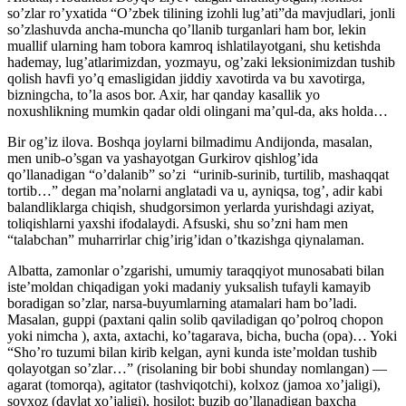
so’zlar ro’yxatida “O’zbek tilining izohli lug’ati”da mavjudlari, jonli
so’zlashuvda ancha-muncha qo’llanib turganlari ham bor, lekin
muallif ularning ham tobora kamroq ishlatilayotgani, shu ketishda
hademay, lug’atlarimizdan, yozmayu, og’zaki leksionimizdan tushib
qolish havfi yo’q emasligidan jiddiy xavotirda va bu xavotirga,
bizningcha, to’la asos bor. Axir, har qanday kasallik yo
noxushlikning mumkin qadar oldi olingani ma’qul-da, aks holda…
Bir og’iz ilova. Boshqa joylarni bilmadimu Andijonda, masalan,
men unib-o’sgan va yashayotgan Gurkirov qishlog’ida
qo’llanadigan “o’dalanib” so’zi “urinib-surinib, turtilib, mashaqqat
tortib…” degan ma’nolarni anglatadi va u, ayniqsa, tog’, adir kabi
balandliklarga chiqish, shudgorsimon yerlarda yurishdagi aziyat,
toliqishlarni yaxshi ifodalaydi. Afsuski, shu so’zni ham men
“talabchan” muharrirlar chig’irig’idan o’tkazishga qiynalaman.
Albatta, zamonlar o’zgarishi, umumiy taraqqiyot munosabati bilan
iste’moldan chiqadigan yoki madaniy yuksalish tufayli kamayib
boradigan so’zlar, narsa-buyumlarning atamalari ham bo’ladi.
Masalan, guppi (paxtani qalin solib qaviladigan qo’polroq chopon
yoki nimcha ), axta, axtachi, ko’tagarava, bicha, bucha (opa)… Yoki
“Sho’ro tuzumi bilan kirib kelgan, ayni kunda iste’moldan tushib
qolayotgan so’zlar…” (risolaning bir bobi shunday nomlangan) —
agarat (tomorqa), agitator (tashviqotchi), kolxoz (jamoa xo’jaligi),
sovxoz (davlat xo’jaligi), hosilot; buzib qo’llanadigan baxcha