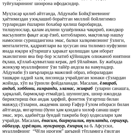
туйғуларининг шоирона ифодасидир.
Муҳтасар қилиб айтганда, Абдунаби Бойқўзиевнинг
ҳаётимиздан узоқлашиб бораётган миллий бойлигимиз
турларидан ёшларни бохабар қилиш баробарида,
тилшунослар, қалам аҳлини ҳушёрликка чақириб, ижодкор
масъулияти фақат асар ёзиб, китобларию, мақтовлар нашъу
намосини суришдангина эмас, балки халқимизнинг ўзлиги,
менталитети, қадриятлари ва хусусан она тилимиз нуфузини
янада юқори кўтаришга ҳаракат қилишдан ҳам иборат
эканлигини яна бир бор эслатиб қўйишдек олижаноб ниятини
ёқлаш, қўллаб-қувватлаш керак, деб ўйлайман. Бу жабҳада
жонкуяр муаллифнинг ўзи тайёр андоза ва намунадир.
Абдунаби ўз шеърларида мажозий образ, иборалардан
ташқари оддий халқ лисонида учрайдиган хонаки сўзлардан
жойида, хўп ва ўринли фойдаланади. Масалан,
ёлвираб,
андиб, хоббони,
ғ
имранди, эламас, живраб
(уларни санашга,
ҳарқалай, бармоқлар етмайди), шунингдек, шоир ижодида
бириктириш ёки андак ҳарфий, фонетик ўзгартиш билан
мавжуд сўзларни, академик шоир Ғафур Ғулом ибораси билан
айтганда, янгартиш (буни ҳам қоидага хилоф санаш шарт
эмас, зеро, адабиётда бундай тажриба бор) ҳодисалари ҳам
учрайди. Масалан
, ёнасим, ба
ғ
ркушлик, тунлатди, сершукр,
ойба
ҳ
ор,
ҳ
урёл
қ
ин, мунгранур, ёз
ғ
ири
қ
ва б
.
Афсуски,
муаллифнинг “Чўли ироғим” шеърий тўпламига ёзилган