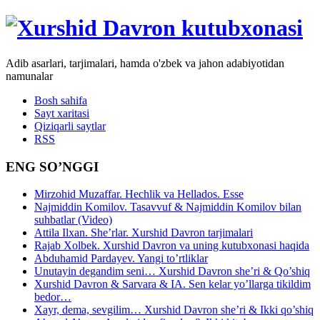
Adib asarlari, tarjimalari, hamda o'zbek va jahon adabiyotidan
namunalar
Bosh sahifa
Sayt xaritasi
Qiziqarli saytlar
RSS
ENG SO’NGGI
Mirzohid Muzaffar. Hechlik va Hellados. Esse
Najmiddin Komilov. Tasavvuf & Najmiddin Komilov bilan
suhbatlar (Video)
Attila Ilxan. She’rlar. Xurshid Davron tarjimalari
Rajab Xolbek. Xurshid Davron va uning kutubxonasi haqida
Abduhamid Pardayev. Yangi to’rtliklar
Unutayin degandim seni… Xurshid Davron she’ri & Qo’shiq
Xurshid Davron & Sarvara & IA. Sen kelar yo’llarga tikildim
bedor…
Xayr, dema, sevgilim… Xurshid Davron she’ri & Ikki qo’shiq