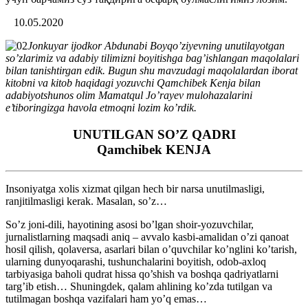
10.05.2020
Jonkuyar ijodkor Abdunabi Boyqo’ziyevning unutilayotgan
so’zlarimiz va adabiy tilimizni boyitishga bag’ishlangan maqolalari
bilan tanishtirgan edik. Bugun shu mavzudagi maqolalardan iborat
kitobni va kitob haqidagi yozuvchi Qamchibek Kenja bilan
adabiyotshunos olim Mamatqul Jo’rayev mulohazalarini
e’tiboringizga havola etmoqni lozim ko’rdik.
UNUTILGAN SO’Z QADRI
Qamchibek KENJA
Insoniyatga xolis xizmat qilgan hech bir narsa unutilmasligi,
ranjitilmasligi kerak. Masalan, so’z…
So’z joni-dili, hayotining asosi bo’lgan shoir-yozuvchilar,
jurnalistlarning maqsadi aniq – avvalo kasbi-amalidan o’zi qanoat
hosil qilish, qolaversa, asarlari bilan o’quvchilar ko’nglini ko’tarish,
ularning dunyoqarashi, tushunchalarini boyitish, odob-axloq
tarbiyasiga baholi qudrat hissa qo’shish va boshqa qadriyatlarni
targ’ib etish… Shuningdek, qalam ahlining ko’zda tutilgan va
tutilmagan boshqa vazifalari ham yo’q emas…