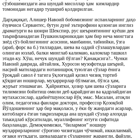
сўзбошимиздаги ана шундай мисоллар ҳам
кимлардир
томонидан негадир тушириб қолдирилган.
Дарҳақиқат, Алишер Навоий бобомизнинг испанларнинг даҳо
ёзувчиси Сервантес, бутун дунё эътирофини қозонган инглиз
драматурги ва шоири Шекспир, рус шеъриятининг қуёши дея
таърифланадиган Пушкинларникидан ҳам бир неча мингтага
зиёд сўз бойлигининг асосини, манбаини, табиийки, ўзга
(араб, форс ва б.) тиллардан, шева ва оддий сўзлашувлардан
олинган юзлаб, балки минглаб калимаю, каломлар ташкил
этади-ку. Хўш, нечук шундай бўлган? Қанақасига?.. Чунки
Навоий даврида, айтайлик, Хуросон музофотида шеърий,
насрий матнлардаги нотанишроқ туюлган сўзлар ёнига
ўроқдай савол ё тагига ўқлоғидай қизил чизиқ тортиб
қўядиган ноширлар, муҳаррирлар бўлмаган, бўлса ҳам,
журъат этишмаган. Ҳайриятки, ҳозир ҳам шева сўзларига
тилимизни бойитиш омили деб қарайдиган ва қадрлайдиган
мутахассислар, адабиётшунослар йўқ эмас. Масалан, атоқли
олим, педагогика фанлари доктори, профессор Қозоқбой
Йўлдошевнинг ҳар бир мақоласи, у ёки бу жанрдаги асарлар,
китобларга ёзган тақризларида ана шундай сўзлар алоҳида
таъкидлаб кўрсатилади, муаллифнинг ютуғи сифатида
баҳоланади. Демоқчимизки, “билармон” ноширу
муҳаррирларнинг сўроғию чизиғидан чўчимай, иккиланмай,
оғзаки нутқдаги, шевалардаги сўзларнинг жарангли, файзли,