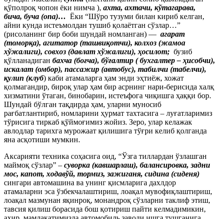
қўполроқ чопон ёки нимча ),
ахта, ахтачи, кўтагарава,
бича, буча (опа)…
Ёки “Шўро тузуми билан кириб келган,
айни кунда истеъмолдан тушиб қолаётган сўзлар…”
(рисоланинг бир боби шундай номланган) —
агарат
(томор
қ
а), агитатор (ташви
қ
отчи), колхоз (жамоа
хўжалиги), совхоз (давлат хўжалиги),
ҳ
осилот;
бузиб
қўлланадиган
бахча (бо
ғ
ча), бў
ғ
алтир ( бухгалтер –
ҳ
исобчи),
искалат (омбор), пассажир (автобус), табилчи (табелчи),
қ
улип (клуб
) каби атамаларга ҳам энди эҳтиёж, хожат
қолмагандир, бироқ улар ҳам бир асрнинг нари-берисида халқ
хизматини ўтаган, бинобарин, истеъфога чиқишга ҳаққи бор.
Шундай бўлган тақдирда ҳам, уларни муносиб
рағбатлантириб, номларини ҳурмат тахтасига – луғатларимиз
тўрисига тиркаб қўймоғимиз жойиз. Зеро, улар келажак
авлодлар тарихга мурожаат қилишига тўғри келиб қолганда
яна асқотиши мумкин.
Аксарияти техника соҳасига оид, “Ўзга тиллардан ўзлашган
маймоқ сўзлар” –
суворка (кавшарлаш), балансировка, задни
мос, капот, ходавўй, тормиз, зажиганя, сидина (сиденя)
сингари автомашина ва унинг қисмларига дахлдор
атамаларни эса ўзбекчалаштириш, лоақал мувофиқлаштириш,
лоақал мазмунан яқинроқ, монандроқ сўзларни таклиф этиш,
тавсия қилиш борасида бош қотириш пайти келмадимикин,
ахир, мамлакатимизда автомобиль заводи ишга тушганига