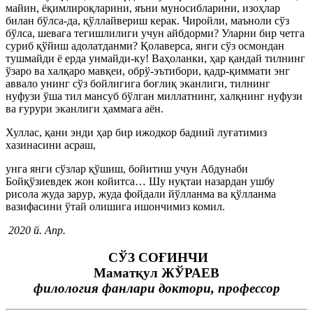
майин, ёқимлироқларини, яъни муносибларини, изоҳлар
билан бўлса-да, қўллайвериш керак. Чиройли, маъноли сўз
бўлса, шевага тегишлилиги учун айбдорми? Уларни бир четга
суриб қўйиш адолатданми? Қолаверса, янги сўз осмондан
тушмайди ё ерда унмайди-ку! Ваҳоланки, ҳар қандай тилнинг
ўзаро ва халқаро мавқеи, обрў-эътибори, қадр-қиммати энг
аввало унинг сўз бойлигига боғлиқ эканлиги, тилнинг
нуфузи ўша тил мансуб бўлган миллатнинг, халқнинг нуфузи
ва ғурури эканлиги ҳаммага аён.
Хуллас, қани энди ҳар бир ижодкор бадиий луғатимиз
хазинасини асраш,
унга янги сўзлар қўшиш, бойитиш учун Абдунаби
Бойқўзиевдек жон койитса… Шу нуқтаи назардан ушбу
рисола жуда зарур, жуда фойдали йўлланма ва қўлланма
вазифасини ўтай олишига ишончимиз комил.
2020 й. Апр.
СЎЗ СОҒИНЧИ
Мамат
қ
ул ЖЎРАЕВ
филология фанлари доктори, профессор