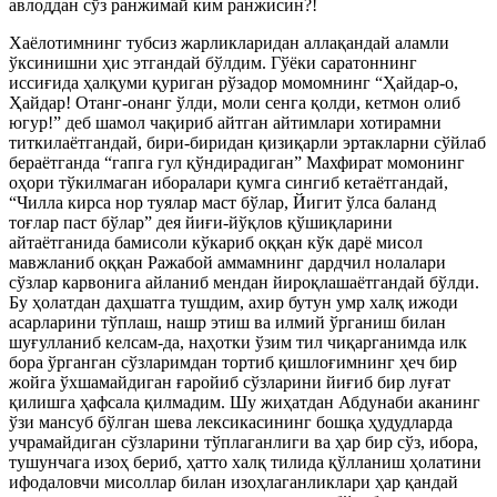
авлоддан сўз ранжимай ким ранжисин?!
Хаёлотимнинг тубсиз жарликларидан аллақандай аламли
ўксинишни ҳис этгандай бўлдим. Гўёки саратоннинг
иссиғида ҳалқуми қуриган рўзадор момомнинг “Ҳайдар-о,
Ҳайдар! Отанг-онанг ўлди, моли сенга қолди, кетмон олиб
югур!” деб шамол чақириб айтган айтимлари хотирамни
титкилаётгандай, бири-биридан қизиқарли эртакларни сўйлаб
бераётганда “гапга гул қўндирадиган” Махфират момонинг
оҳори тўкилмаган иборалари қумга сингиб кетаётгандай,
“Чилла кирса нор туялар маст бўлар, Йигит ўлса баланд
тоғлар паст бўлар” дея йиғи-йўқлов қўшиқларини
айтаётганида бамисоли кўкариб оққан кўк дарё мисол
мавжланиб оққан Ражабой аммамнинг дардчил нолалари
сўзлар карвонига айланиб мендан йироқлашаётгандай бўлди.
Бу ҳолатдан даҳшатга тушдим, ахир бутун умр халқ ижоди
асарларини тўплаш, нашр этиш ва илмий ўрганиш билан
шуғулланиб келсам-да, наҳотки ўзим тил чиқарганимда илк
бора ўрганган сўзларимдан тортиб қишлоғимнинг ҳеч бир
жойга ўхшамайдиган ғаройиб сўзларини йиғиб бир луғат
қилишга ҳафсала қилмадим. Шу жиҳатдан Абдунаби аканинг
ўзи мансуб бўлган шева лексикасининг бошқа ҳудудларда
учрамайдиган сўзларини тўплаганлиги ва ҳар бир сўз, ибора,
тушунчага изоҳ бериб, ҳатто халқ тилида қўлланиш ҳолатини
ифодаловчи мисоллар билан изоҳлаганликлари ҳар қандай