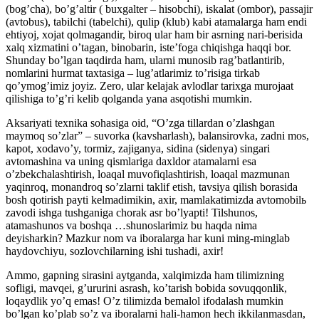
(bog’cha), bo’g’altir ( buxgalter – hisobchi), iskalat (ombor), passajir
(avtobus), tabilchi (tabelchi), qulip (klub) kabi atamalarga ham endi
ehtiyoj, xojat qolmagandir, biroq ular ham bir asrning nari-berisida
xalq xizmatini o’tagan, binobarin, iste’foga chiqishga haqqi bor.
Shunday bo’lgan taqdirda ham, ularni munosib rag’batlantirib,
nomlarini hurmat taxtasiga – lug’atlarimiz to’risiga tirkab
qo’ymog’imiz joyiz. Zero, ular kelajak avlodlar tarixga murojaat
qilishiga to’g’ri kelib qolganda yana asqotishi mumkin.
Aksariyati texnika sohasiga oid, “O’zga tillardan o’zlashgan
maymoq so’zlar” – suvorka (kavsharlash), balansirovka, zadni mos,
kapot, xodavo’y, tormiz, zajiganya, sidina (sidenya) singari
avtomashina va uning qismlariga daxldor atamalarni esa
o’zbekchalashtirish, loaqal muvofiqlashtirish, loaqal mazmunan
yaqinroq, monandroq so’zlarni taklif etish, tavsiya qilish borasida
bosh qotirish payti kelmadimikin, axir, mamlakatimizda avtomobilь
zavodi ishga tushganiga chorak asr bo’lyapti! Tilshunos,
atamashunos va boshqa …shunoslarimiz bu haqda nima
deyisharkin? Mazkur nom va iboralarga har kuni ming-minglab
haydovchiyu, sozlovchilarning ishi tushadi, axir!
Ammo, gapning sirasini aytganda, xalqimizda ham tilimizning
sofligi, mavqei, g’ururini asrash, ko’tarish bobida sovuqqonlik,
loqaydlik yo’q emas! O’z tilimizda bemalol ifodalash mumkin
bo’lgan ko’plab so’z va iboralarni hali-hamon hech ikkilanmasdan,