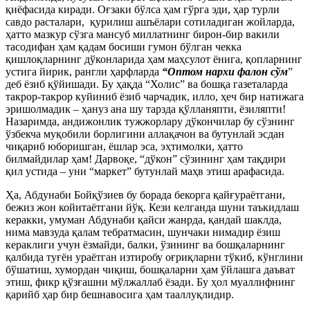
қиёфасида киради. Оғзаки бўлса ҳам гўрга эди, ҳар турли
савдо расталари, қурилиш ашъёлари сотиладиган жойларда,
ҳатто мазкур сўзга мансуб миллатнинг бирон-бир вакили
тасодифан ҳам қадам босиши гумон бўлган чекка
қишлоқларнинг дўконларида ҳам маҳсулот ёнига, қопларнинг
устига йирик, рангли ҳарфларда
“Оптом нархи фалон сўм
”
деб ёзиб қўйишади. Бу ҳақда “Холис” ва бошқа газеталарда
такрор-такрор куйиниб ёзиб чарчадик, илло, ҳеч бир натижага
эришолмадик – ҳануз ана шу тарзда қўлланяпти, ёзиляпти!
Назаримда, андижонлик тужжорлару дўкончилар бу сўзнинг
ўзбекча муқобили борлигини аллақачон ва бутунлай эсдан
чиқариб юборишган, ёшлар эса, эҳтимолки, ҳатто
билмайдилар ҳам! Дарвоқе, “дўкон” сўзининг ҳам тақдири
қил устида – уни “маркет” бутунлай маҳв этиш арафасида.
Ҳа, Абдунаби Бойқўзиев бу борада бекорга қайғураётгани,
бежиз жон койитаётгани йўқ. Кези келганда шуни таъкидлаш
керакки, умуман Абдунаби қайси жанрда, қандай шаклда,
нима мавзуда қалам тебратмасин, шунчаки нимадир ёзиш
кераклиги учун ёзмайди, балки, ўзининг ва бошқаларнинг
қалбида туғён ураётган изтиробу оғриқларни тўкиб, кўнглини
бўшатиш, хумордан чиқиш, бошқаларни ҳам ўйлашга даъват
этиш, фикр қўзғашни мўлжаллаб ёзади. Бу ҳол муаллифнинг
қарийб ҳар бир бешнавосига ҳам тааллуқлидир.