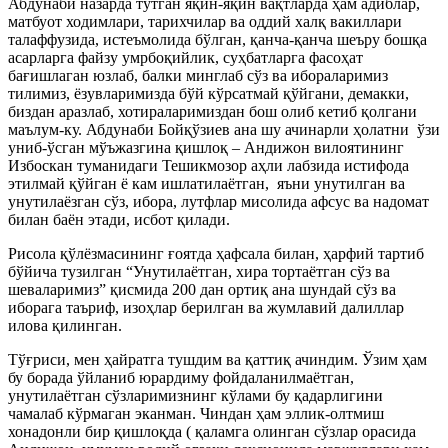
Абдунаби назарда тутган яқин-яқин вақтларда ҳам адиблар,
матбуот ходимлари, тарихчилар ва оддий халқ вакиллари
талаффузида, истеъмолида бўлган, қанча-қанча шеъру бошқа
асарларга файзу умрбоқийлик, суҳбатларга фасоҳат
бағишлаган юзлаб, балки минглаб сўз ва ибораларимиз
тилимиз, ёзувларимизда бўй кўрсатмай қўйгани, демакки,
биздан аразлаб, хотираларимиздан бош олиб кетиб қолгани
маълум-ку. Абдунаби Бойқўзиев ана шу ачинарли ҳолатни ўзи
униб-ўсган мўъжазгина қишлоқ – Андижон вилоятининг
Избоскан туманидаги Тешикмозор аҳли лабзида истифода
этилмай қўйган ё кам ишлатилаётган, яъни унутилган ва
унутилаёзган сўз, ибора, лутфлар мисолида афсус ва надомат
билан баён этади, исбот қилади.
Рисола қўлёзмасининг ғоятда ҳафсала билан, ҳарфий тартиб
бўйича тузилган “Унутилаётган, хира тортаётган сўз ва
шеваларимиз” қисмида 200 дан ортиқ ана шундай сўз ва
иборага таъриф, изоҳлар берилган ва жумлавий далиллар
илова қилинган.
Тўғриси, мен ҳайратга тушдим ва қаттиқ ачиндим. Ўзим ҳам
бу борада ўйланиб юрардиму фойдаланилмаётган,
унутилаётган сўзларимизнинг кўлами бу қадарлигини
чамалаб кўрмаган эканман. Чиндан ҳам эллик-олтмиш
хонадонли бир қишлоқда ( қаламга олинган сўзлар орасида