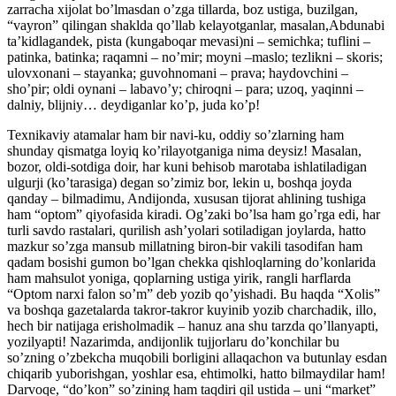
zarracha xijolat bo’lmasdan o’zga tillarda, boz ustiga, buzilgan,
“vayron” qilingan shaklda qo’llab kelayotganlar, masalan,Abdunabi
ta’kidlagandek, pista (kungaboqar mevasi)ni – semichka; tuflini –
patinka, batinka; raqamni – no’mir; moyni –maslo; tezlikni – skoris;
ulovxonani – stayanka; guvohnomani – prava; haydovchini –
sho’pir; oldi oynani – labavo’y; chiroqni – para; uzoq, yaqinni –
dalniy, blijniy… deydiganlar ko’p, juda ko’p!
Texnikaviy atamalar ham bir navi-ku, oddiy so’zlarning ham
shunday qismatga loyiq ko’rilayotganiga nima deysiz! Masalan,
bozor, oldi-sotdiga doir, har kuni behisob marotaba ishlatiladigan
ulgurji (ko’tarasiga) degan so’zimiz bor, lekin u, boshqa joyda
qanday – bilmadimu, Andijonda, xususan tijorat ahlining tushiga
ham “optom” qiyofasida kiradi. Og’zaki bo’lsa ham go’rga edi, har
turli savdo rastalari, qurilish ash’yolari sotiladigan joylarda, hatto
mazkur so’zga mansub millatning biron-bir vakili tasodifan ham
qadam bosishi gumon bo’lgan chekka qishloqlarning do’konlarida
ham mahsulot yoniga, qoplarning ustiga yirik, rangli harflarda
“Optom narxi falon so’m” deb yozib qo’yishadi. Bu haqda “Xolis”
va boshqa gazetalarda takror-takror kuyinib yozib charchadik, illo,
hech bir natijaga erisholmadik – hanuz ana shu tarzda qo’llanyapti,
yozilyapti! Nazarimda, andijonlik tujjorlaru do’konchilar bu
so’zning o’zbekcha muqobili borligini allaqachon va butunlay esdan
chiqarib yuborishgan, yoshlar esa, ehtimolki, hatto bilmaydilar ham!
Darvoqe, “do’kon” so’zining ham taqdiri qil ustida – uni “market”