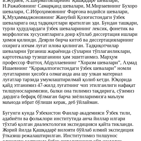
Б.Жўраев, А.Шерматовларнинг Қашқадарё шевалари,
Н.Ражабовнинг Самарқанд шевалари, М.Мирзаевнинг Бухоро
шевалари, С.Иброҳимовнинг Фарғона водийси шевалари,
Қ.Муҳаммаджоновнинг Жанубий Қозоғистондаги ўзбек
шеваларига оид тадқиқотлари яратилган эди. Бундан ташқари,
турли ҳудудлардаги ўзбек шеваларининг лексик, фонетик ва
морфологик хусусиятларига доир кўплаб диссертация ишлари
ҳимоя қилинди. Деярли бирча китоб ва диссертацияларнинг
охирига ихчам луғат илова қилинган. Тадқиқотчилар
шеваларни ўрганиш жараёнида сўзларни тўплаганликлари,
картотекалар тузишганини ҳам эшитганмиз. Марҳум
профессор Фаттоҳ Абдуллаевнинг “Хоразм шевалари”, Аҳмад
Ишаевнинг “Қорақалпоғистондаги ўзбек шевалари” номли
луғатларини ҳисобга олмаганда ана шу улкан материал
луғатлар тарзида умумлаштирилмай қолиб кетди. Юқорида
қайд этганимиз 47-жилд луғатнинг чоп этилганлиги нафақат
тилшуносларимизни, балки она тилимиз тақдирига, сўзимиз
дардига бефарқ бўлмаган барча зиёлиларимизга маълум
маънода ибрат бўлиши керак, деб ўйлайман.
Бугунги кунда Ўзбекистон Фанлар академияси Ўзбек тили,
адабиёти ва фольклори институтида анча йиллар илгари
тўхтаб қолган диалектология экспедицияси қайта тикланди.
Жорий йилда Қашқадарё вилояти бўйлаб илмий экспедиция
ўтказиш режалаштирилган. Институтимиз тилшунос