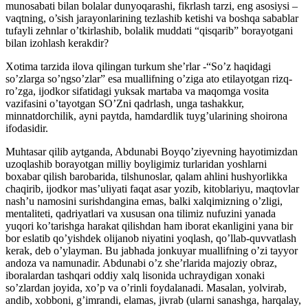
munosabati bilan bolalar dunyoqarashi, fikrlash tarzi, eng asosiysi –
vaqtning, o’sish jarayonlarining tezlashib ketishi va boshqa sabablar
tufayli zehnlar o’tkirlashib, bolalik muddati “qisqarib” borayotgani
bilan izohlash kerakdir?
Xotima tarzida ilova qilingan turkum she’rlar -“So’z haqidagi
so’zlarga so’ngso’zlar” esa muallifning o’ziga ato etilayotgan rizq-
ro’zga, ijodkor sifatidagi yuksak martaba va maqomga vosita
vazifasini o’tayotgan SO’Zni qadrlash, unga tashakkur,
minnatdorchilik, ayni paytda, hamdardlik tuyg’ularining shoirona
ifodasidir.
Muhtasar qilib aytganda, Abdunabi Boyqo’ziyevning hayotimizdan
uzoqlashib borayotgan milliy boyligimiz turlaridan yoshlarni
boxabar qilish barobarida, tilshunoslar, qalam ahlini hushyorlikka
chaqirib, ijodkor mas’uliyati faqat asar yozib, kitoblariyu, maqtovlar
nash’u namosini surishdangina emas, balki xalqimizning o’zligi,
mentaliteti, qadriyatlari va xususan ona tilimiz nufuzini yanada
yuqori ko’tarishga harakat qilishdan ham iborat ekanligini yana bir
bor eslatib qo’yishdek olijanob niyatini yoqlash, qo’llab-quvvatlash
kerak, deb o’ylayman. Bu jabhada jonkuyar muallifning o’zi tayyor
andoza va namunadir. Abdunabi o’z she’rlarida majoziy obraz,
iboralardan tashqari oddiy xalq lisonida uchraydigan xonaki
so’zlardan joyida, xo’p va o’rinli foydalanadi. Masalan, yolvirab,
andib, xobboni, g’imrandi, elamas, jivrab (ularni sanashga, harqalay,