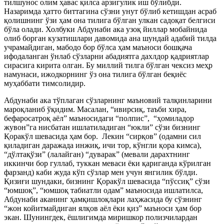
тилшунос олим ҳавас қилса арзигулик иш бўлибди.
Назаримда ҳатто биттагина сўзни унут бўлиб кетишдан асраб
қолишнинг ўзи ҳам она тилига бўлган улкан садоқат белгиси
бўла олади. Холбуки Абдунаби ака узоқ йиллар мобайнида
олиб борган кузатишлари давомида ана шундай адабий тилда
учрамайдиган, мабодо бор бўлса ҳам маъноси бошқача
ифодаланган ўнлаб сўзларни абадиятга дахлдор қадриятлар
сирасига кирита олган. Бу миллий тилга бўлган чексиз меҳр
намунаси, ижодкорнинг ўз она тилига бўлган беқиёс
муҳаббати тимсолидир.
Абдунаби ака тўплаган сўзларнинг маъновий талқинларини
мароқланиб ўқидим. Масалан, “ивирсиқ, таъби хира,
бефаросатроқ аёл” маъносидаги “полпис”, “ҳомиладор
жувон”га нисбатан ишлатиладиган “юкли” сўзи бизнинг
Қоракўл шевасида ҳам бор. Лекин “сирқов” (одамни сил
қиладиган даражада инжиқ, ичи тор, кўнгли қора кимса),
“дўлтақўзи” (лалайган) “дуварак” (мевали дарахтнинг
иккинчи бор гуллаб, туккан меваси ёки қариганда кўрилган
фарзанд) каби жуда кўп сўзлар мен учун янгилик бўлди.
Қизиғи шундаки, бизнинг Қоракўл шевасида “пўссиқ” сўзи
“юмшоқ”, “юмшоқ табиатли одам” маъносида ишлатилса,
Абдунаби аканинг ҳамқишлоқлари лаҳжасида бу сўзнинг
“жон койитмайдиган ялқов аёл ёки қиз” маъноси ҳам бор
экан. Шунингдек, ёшлигимда миришкор полизчилардан