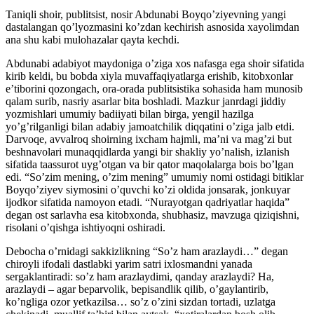
Taniqli shoir, publitsist, nosir Abdunabi Boyqo’ziyevning yangi
dastalangan qo’lyozmasini ko’zdan kechirish asnosida xayolimdan
ana shu kabi mulohazalar qayta kechdi.
Abdunabi adabiyot maydoniga o’ziga xos nafasga ega shoir sifatida
kirib keldi, bu bobda xiyla muvaffaqiyatlarga erishib, kitobxonlar
e’tiborini qozongach, ora-orada publitsistika sohasida ham munosib
qalam surib, nasriy asarlar bita boshladi. Mazkur janrdagi jiddiy
yozmishlari umumiy badiiyati bilan birga, yengil hazilga
yo’g’rilganligi bilan adabiy jamoatchilik diqqatini o’ziga jalb etdi.
Darvoqe, avvalroq shoirning ixcham hajmli, ma’ni va mag’zi but
beshnavolari munaqqidlarda yangi bir shakliy yo’nalish, izlanish
sifatida taassurot uyg’otgan va bir qator maqolalarga bois bo’lgan
edi. “So’zim mening, o’zim mening” umumiy nomi ostidagi bitiklar
Boyqo’ziyev siymosini o’quvchi ko’zi oldida jonsarak, jonkuyar
ijodkor sifatida namoyon etadi. “Nurayotgan qadriyatlar haqida”
degan ost sarlavha esa kitobxonda, shubhasiz, mavzuga qiziqishni,
risolani o’qishga ishtiyoqni oshiradi.
Debocha o’rnidagi sakkizlikning “So’z ham arazlaydi…” degan
chiroyli ifodali dastlabki yarim satri ixlosmandni yanada
sergaklantiradi: so’z ham arazlaydimi, qanday arazlaydi? Ha,
arazlaydi – agar beparvolik, bepisandlik qilib, o’gaylantirib,
ko’ngliga ozor yetkazilsa… so’z o’zini sizdan tortadi, uzlatga