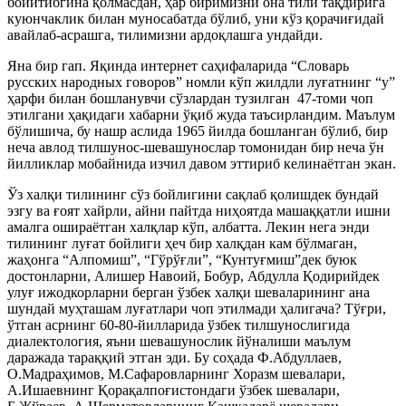
бойитибгина қолмасдан, ҳар биримизни она тили тақдирига
куюнчаклик билан муносабатда бўлиб, уни кўз қорачиғидай
авайлаб-асрашга, тилимизни ардоқлашга ундайди.
Яна бир гап. Яқинда интернет саҳифаларида “Словарь
русских народных говоров” номли кўп жилдли луғатнинг “у”
ҳарфи билан бошланувчи сўзлардан тузилган 47-томи чоп
этилгани ҳақидаги хабарни ўқиб жуда таъсирландим. Маълум
бўлишича, бу нашр аслида 1965 йилда бошланган бўлиб, бир
неча авлод тилшунос-шевашунослар томонидан бир неча ўн
йилликлар мобайнида изчил давом эттириб келинаётган экан.
Ўз халқи тилининг сўз бойлигини сақлаб қолишдек бундай
эзгу ва ғоят хайрли, айни пайтда ниҳоятда машаққатли ишни
амалга ошираётган халқлар кўп, албатта. Лекин нега энди
тилининг луғат бойлиги ҳеч бир халқдан кам бўлмаган,
жаҳонга “Алпомиш”, “Гўрўғли”, “Кунтуғмиш”дек буюк
достонларни, Алишер Навоий, Бобур, Абдулла Қодирийдек
улуғ ижодкорларни берган ўзбек халқи шеваларининг ана
шундай муҳташам луғатлари чоп этилмади ҳалигача? Тўғри,
ўтган асрнинг 60-80-йилларида ўзбек тилшунослигида
диалектология, яъни шевашунослик йўналиши маълум
даражада тараққий этган эди. Бу соҳада Ф.Абдуллаев,
О.Мадраҳимов, М.Сафаровларнинг Хоразм шевалари,
А.Ишаевнинг Қорақалпоғистондаги ўзбек шевалари,