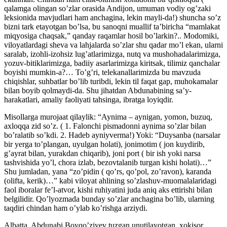
qalamga olingan so’zlar orasida Andijon, umuman vodiy og’zaki
leksionida mavjudlari ham anchagina, lekin mayli-da!) shuncha so’z
bizni tark etayotgan bo’lsa, bu sanoqni muallif ta’biricha “mamlakat
miqyosiga chaqsak,” qanday raqamlar hosil bo’larkin?.. Modomiki,
viloyatlardagi sheva va lahjalarda so’zlar shu qadar mo’l ekan, ularni
saralab, izohli-izohsiz lug’atlarimizga, nutq va mushohadalarimizga,
yozuv-bitiklarimizga, badiiy asarlarimizga kiritsak, tilimiz qanchalar
boyishi mumkin-a?… To’g’ri, telekanallarimizda bu mavzuda
chiqishlar, suhbatlar bo’lib turibdi, lekin til faqat gap, muhokamalar
bilan boyib qolmaydi-da. Shu jihatdan Abdunabining sa’y-
harakatlari, amaliy faoliyati tahsinga, ibratga loyiqdir.
Misollarga murojaat qilaylik: “Aynima – aynigan, yomon, buzuq,
axloqqa zid so’z. ( 1. Falonchi pismadonni aynima so’zlar bilan
bo’ralatib so’kdi. 2. Hadeb ayniyverma!) Yoki: “Duysanba (narsalar
bir yerga to’plangan, uyulgan holati), jonimotim ( jon kuydirib,
g’ayrat bilan, yurakdan chiqarib), joni port ( bir ish yoki narsa
tashvishida yo’l, chora izlab, bezovtalanib turgan kishi holati)…”
Shu jumladan, yana “zo’pidin ( qo’rs, qo’pol, zo’ravon), karanda
(olifta, kerik)…” kabi viloyat ahlining so’zlashuv-muomalalaridagi
faol iboralar fe’l-atvor, kishi ruhiyatini juda aniq aks ettirishi bilan
belgilidir. Qo’lyozmada bunday so’zlar anchagina bo’lib, ularning
taqdiri chindan ham o’ylab ko’rishga arziydi.
Albatta, Abdunabi Boyqo’ziyev tuzgan unutilayotgan, xokisor