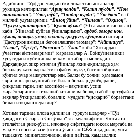
Адибнинг “Урфдан чиққан ёки чиқаётган анъаналар”
рукнида келтирилган
“Ари
қ
чопди”, “Келин тўсди”, “Нон
тишлатиш”, “Уло
қ
тўй”, “Тандир
қ
урди”, “Ўт ё
қ
ди”
ва б.
миллий удумларимиз
, “Ён
ғ
о
қ
ўйин”, “Чиллак”, “О
қ
изо
қ
”,
“Тухум уриштириш”, “
Қ
уло
қ
чўзма”
(30 га яқини саналган)
каби “Ўйнамай қўйган ўйинларимиз”,
ардоб, зо
ғ
ора нон,
кўмач, лочира, умоч, чалпак,
қ
о
қ
урум,
қ
ў
ғ
ирмоч
сингари
“Дастурхонимиздан бегоналашган таомлар”;
“Айтишув”,
“Алла”, “Ёр-ёр”, “Рамазон”, “Ўлан”
каби “Хотирдан
ўчаётган айтимларимиз” (сарлавҳалар А. Бойқўзиевники)
хусусидаги куйинишлари ҳам эътиборга моликдир.
Дарҳақиқат, зикр этилган ўйинлар яқин-яқинларда ҳам
болалару катталар ҳаётига файзу шукуҳ бағишлайдиган
кўнгил очар машғулотлар эди. Балки бу ҳолни ҳам замон
эврилишлари муносабати билан болалар дунёқараши,
фикрлаш тарзи, энг асосийси – вақтнинг, ўсиш
жараёнларининг тезлашиб кетиши ва бошқа сабаблар туфайли
зеҳнлар ўткирлашиб, болалик муддати “қисқариб” бораётгани
билан изоҳлаш керакдир?
Хотима тарзида илова қилинган туркум шеърлар -“Сўз
ҳақидаги сўзларга сўнгсўзлар” эса муаллифнинг ўзига ато
этилаётган ризқ-рўзга, ижодкор сифатидаги юксак мартаба ва
мақомга восита вазифасини ўтаётган
СЎЗ
ни қадрлаш, унга
ташаккур, миннатдорчилик, айни пайтда, ҳамдардлик