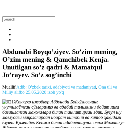
Abdunabi Boyqo’ziyev. So’zim mening,
O’zim mening & Qamchibek Kenja.
Unutilgan so’z qadri & Mamatqul
Jo’rayev. So’z sog’inchi
Muallif
Adib
:
O'zbek tarixi, adabiyoti va madaniyati
,
Ona tili va
Milliy alifbo
25.05.2020
izoh yo'q
Жонкуяр ижодкор Абдунаби Бойқўзиевнинг
унутилаётган сўзларимиз ва адабий тилимизни бойитишга
бағишланган мақолалари билан таништирган эдик. Бугун шу
мавзудаги мақолалардан иборат китобни ва китоб ҳақидаги
ёзувчи Қамчибек Кенжа билан адабиётшунос олим Маматқул
Жўраев мулоҳазаларини эътиборингизга ҳавола этмоқни