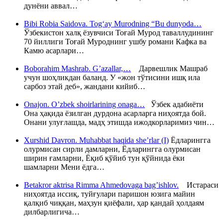
дунёни аввал…
Bibi Robia Saidova. Tog‘ay Murodning “Bu dunyoda…
Ўзбекистон халқ ёзувчиси Тоғай Мурод таваллудининг
70 йиллиги Тоғай Муроднинг ушбу романи Кафка ва
Камю асарлари…
Boborahim Mashrab. G’azallar,…
Дарвешлик Машраб
учун шоҳликдан баланд. У «жон тўтисини ишқ ила
сарбоз этай деб», жандани кийиб…
Onajon. O’zbek shoirlarining onaga…
Ўзбек адабиёти
Она ҳақида ёзилган дурдона асарларга ниҳоятда бой.
Онани улуғлашда, мадҳ этишда ижодкорларимиз чин…
Xurshid Davron. Muhabbat haqida she’rlar (I)
Ёдларингга
олурмисан сирли дамларни, Ёдларингга олурмисан
ширин ғамларни, Ёқиб қўйиб тун қўйнида ёки
шамларни Мени ёдга…
Betakror aktrisa Rimma Ahmedovaga bag’ishlov.
Истараси
ниҳоятда иссиқ, туйғулари паришон юзига майин
қалқиб чиққан, маҳзун қиёфали, ҳар қандай ҳолдаям
дилбарлигича…