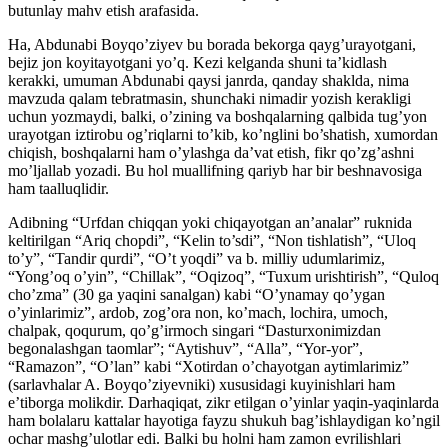
butunlay mahv etish arafasida.
Ha, Abdunabi Boyqo’ziyev bu borada bekorga qayg’urayotgani,
bejiz jon koyitayotgani yo’q. Kezi kelganda shuni ta’kidlash
kerakki, umuman Abdunabi qaysi janrda, qanday shaklda, nima
mavzuda qalam tebratmasin, shunchaki nimadir yozish kerakligi
uchun yozmaydi, balki, o’zining va boshqalarning qalbida tug’yon
urayotgan iztirobu og’riqlarni to’kib, ko’nglini bo’shatish, xumordan
chiqish, boshqalarni ham o’ylashga da’vat etish, fikr qo’zg’ashni
mo’ljallab yozadi. Bu hol muallifning qariyb har bir beshnavosiga
ham taalluqlidir.
Adibning “Urfdan chiqqan yoki chiqayotgan an’analar” ruknida
keltirilgan “Ariq chopdi”, “Kelin to’sdi”, “Non tishlatish”, “Uloq
to’y”, “Tandir qurdi”, “O’t yoqdi” va b. milliy udumlarimiz,
“Yong’oq o’yin”, “Chillak”, “Oqizoq”, “Tuxum urishtirish”, “Quloq
cho’zma” (30 ga yaqini sanalgan) kabi “O’ynamay qo’ygan
o’yinlarimiz”, ardob, zog’ora non, ko’mach, lochira, umoch,
chalpak, qoqurum, qo’g’irmoch singari “Dasturxonimizdan
begonalashgan taomlar”; “Aytishuv”, “Alla”, “Yor-yor”,
“Ramazon”, “O’lan” kabi “Xotirdan o’chayotgan aytimlarimiz”
(sarlavhalar A. Boyqo’ziyevniki) xususidagi kuyinishlari ham
e’tiborga molikdir. Darhaqiqat, zikr etilgan o’yinlar yaqin-yaqinlarda
ham bolalaru kattalar hayotiga fayzu shukuh bag’ishlaydigan ko’ngil
ochar mashg’ulotlar edi. Balki bu holni ham zamon evrilishlari