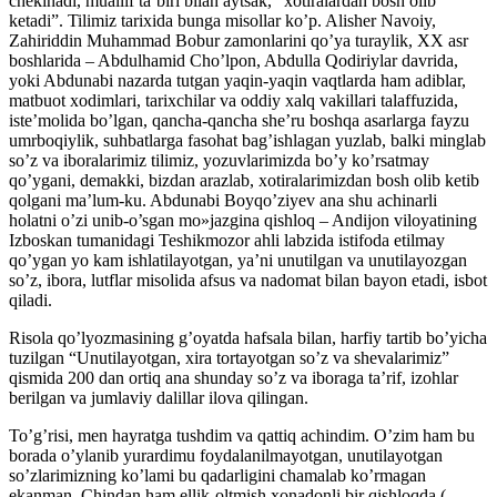
chekinadi, muallif ta’biri bilan aytsak, “xotiralardan bosh olib
ketadi”. Tilimiz tarixida bunga misollar ko’p. Alisher Navoiy,
Zahiriddin Muhammad Bobur zamonlarini qo’ya turaylik, XX asr
boshlarida – Abdulhamid Cho’lpon, Abdulla Qodiriylar davrida,
yoki Abdunabi nazarda tutgan yaqin-yaqin vaqtlarda ham adiblar,
matbuot xodimlari, tarixchilar va oddiy xalq vakillari talaffuzida,
iste’molida bo’lgan, qancha-qancha she’ru boshqa asarlarga fayzu
umrboqiylik, suhbatlarga fasohat bag’ishlagan yuzlab, balki minglab
so’z va iboralarimiz tilimiz, yozuvlarimizda bo’y ko’rsatmay
qo’ygani, demakki, bizdan arazlab, xotiralarimizdan bosh olib ketib
qolgani ma’lum-ku. Abdunabi Boyqo’ziyev ana shu achinarli
holatni o’zi unib-o’sgan mo»jazgina qishloq – Andijon viloyatining
Izboskan tumanidagi Teshikmozor ahli labzida istifoda etilmay
qo’ygan yo kam ishlatilayotgan, ya’ni unutilgan va unutilayozgan
so’z, ibora, lutflar misolida afsus va nadomat bilan bayon etadi, isbot
qiladi.
Risola qo’lyozmasining g’oyatda hafsala bilan, harfiy tartib bo’yicha
tuzilgan “Unutilayotgan, xira tortayotgan so’z va shevalarimiz”
qismida 200 dan ortiq ana shunday so’z va iboraga ta’rif, izohlar
berilgan va jumlaviy dalillar ilova qilingan.
To’g’risi, men hayratga tushdim va qattiq achindim. O’zim ham bu
borada o’ylanib yurardimu foydalanilmayotgan, unutilayotgan
so’zlarimizning ko’lami bu qadarligini chamalab ko’rmagan
ekanman. Chindan ham ellik-oltmish xonadonli bir qishloqda (