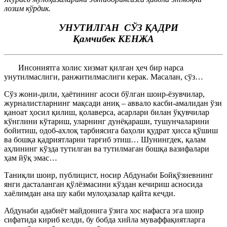
лозим кўрдик.
УНУТИЛГАН СЎЗ ҚАДРИ
Қ
амчибек КЕНЖА
Инсониятга холис хизмат қилган ҳеч бир нарса
унутилмаслиги, ранжитилмаслиги керак. Масалан, сўз…
Сўз жони-дили, ҳаётининг асоси бўлган шоир-ёзувчилар,
журналистларнинг мақсади аниқ – аввало касби-амалидан ўзи
қаноат ҳосил қилиш, қолаверса, асарлари билан ўқувчилар
кўнглини кўтариш, уларнинг дунёқараши, тушунчаларини
бойитиш, одоб-ахлоқ тарбиясига баҳоли қудрат ҳисса қўшиш
ва бошқа қадриятларни тарғиб этиш… Шунингдек, қалам
аҳлининг кўзда тутилган ва тутилмаган бошқа вазифалари
ҳам йўқ эмас…
Таниқли шоир, публицист, носир Абдунаби Бойқўзиевнинг
янги дасталанган қўлёзмасини кўздан кечириш асносида
хаёлимдан ана шу каби мулоҳазалар қайта кечди.
Абдунаби адабиёт майдонига ўзига хос нафасга эга шоир
сифатида кириб келди, бу бобда хийла муваффақиятларга