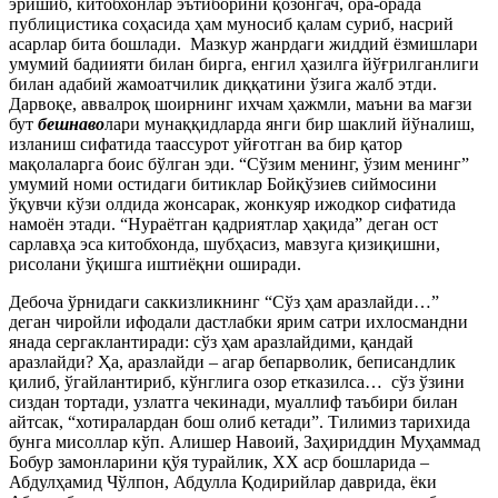
эришиб, китобхонлар эътиборини қозонгач, ора-орада
публицистика соҳасида ҳам муносиб қалам суриб, насрий
асарлар бита бошлади. Мазкур жанрдаги жиддий ёзмишлари
умумий бадиияти билан бирга, енгил ҳазилга йўғрилганлиги
билан адабий жамоатчилик диққатини ўзига жалб этди.
Дарвоқе, аввалроқ шоирнинг ихчам ҳажмли, маъни ва мағзи
бут
бешнаво
лари мунаққидларда янги бир шаклий йўналиш,
изланиш сифатида таассурот уйғотган ва бир қатор
мақолаларга боис бўлган эди. “Сўзим менинг, ўзим менинг”
умумий номи остидаги битиклар Бойқўзиев сиймосини
ўқувчи кўзи олдида жонсарак, жонкуяр ижодкор сифатида
намоён этади. “Нураётган қадриятлар ҳақида” деган ост
сарлавҳа эса китобхонда, шубҳасиз, мавзуга қизиқишни,
рисолани ўқишга иштиёқни оширади.
Дебоча ўрнидаги саккизликнинг “Сўз ҳам аразлайди…”
деган чиройли ифодали дастлабки ярим сатри ихлосмандни
янада сергаклантиради: сўз ҳам аразлайдими, қандай
аразлайди? Ҳа, аразлайди – агар бепарволик, беписандлик
қилиб, ўгайлантириб, кўнглига озор етказилса… сўз ўзини
сиздан тортади, узлатга чекинади, муаллиф таъбири билан
айтсак, “хотиралардан бош олиб кетади”. Тилимиз тарихида
бунга мисоллар кўп. Алишер Навоий, Заҳириддин Муҳаммад
Бобур замонларини қўя турайлик, ХХ аср бошларида –
Абдулҳамид Чўлпон, Абдулла Қодирийлар даврида, ёки