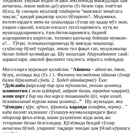
Андижон, умуман водий оғзаки лексионида мавжудлари ҳам
анчагина, лекин майли-да!) шунча сўз бизни тарк этаётган
бўлса, бу саноқни муаллиф таъбирича “мамлакат миқёсига
чақсак,” қандай рақамлар ҳосил бўларкин?.. Модомики,
вилоятлардаги шева ва лаҳжаларда сўзлар шу қадар мўл экан,
уларни саралаб, изоҳли-изоҳсиз луғатларимизга, нутқ ва
мушоҳадаларимизга, ёзув-битикларимизга, бадиий
асарларимизга киритсак, тилимиз қанчалар бойиши мумкин-
а?… Тўғри, телеканалларимизда бу мавзуда чиқишлар,
суҳбатлар бўлиб турибди, лекин тил фақат гап, муҳокамалар
билан бойиб қолмайди-да. Шу жиҳатдан Абдунабининг саъй-
ҳаракатлари, амалий фаолияти таҳсинга, ибратга лойиқдир.
Мисолларга мурожаат қилайлик: “
Айнима
–
айниган, ёмон,
бузуқ, ахлоққа зид сўз.
( 1. Фалончи писмадонни айнима сўзлар
билан бўралатиб сўкди. 2.
Ҳ
адеб айнийверма!)
Ёки:
“
Дуйсанба
(
нарсалар бир ерга тўпланган, уюлган
ҳ
олати)
,
жонимотим
(
жон куйдириб,
ғ
айрат билан, юракдан чи
қ
ариб),
жони порт
(
бир иш ёки нарса ташвишида йўл, чора излаб,
безовталаниб турган киши
ҳ
олати)..
.”
Шу жумладан, яна
“
зўпидин
(
қ
ўрс,
қ
ўпол, зўравон)
,
каранда
(олифта, керик)…”
каби вилоят аҳлининг сўзлашув-муомалаларидаги фаол
иборалар феъл-атвор, киши руҳиятини жуда аниқ акс
эттириши билан белгилидир. Қўлёзмада бундай сўзлар
анчагина бўлиб, уларнинг тақдири чиндан ҳам ўйлаб кўришга