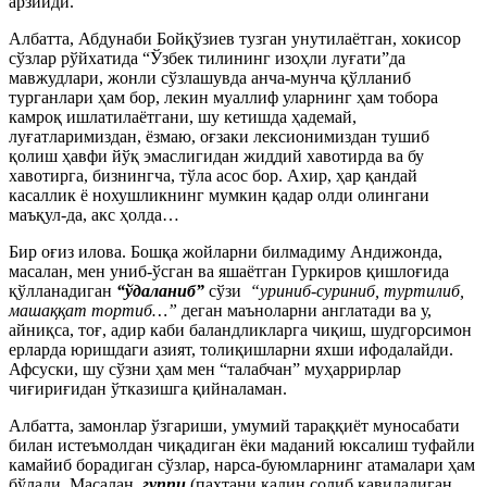
арзийди.
Албатта, Абдунаби Бойқўзиев тузган унутилаётган, хокисор
сўзлар рўйхатида “Ўзбек тилининг изоҳли луғати”да
мавжудлари, жонли сўзлашувда анча-мунча қўлланиб
турганлари ҳам бор, лекин муаллиф уларнинг ҳам тобора
камроқ ишлатилаётгани, шу кетишда ҳадемай,
луғатларимиздан, ёзмаю, оғзаки лексионимиздан тушиб
қолиш ҳавфи йўқ эмаслигидан жиддий хавотирда ва бу
хавотирга, бизнингча, тўла асос бор. Ахир, ҳар қандай
касаллик ё нохушликнинг мумкин қадар олди олингани
маъқул-да, акс ҳолда…
Бир оғиз илова. Бошқа жойларни билмадиму Андижонда,
масалан, мен униб-ўсган ва яшаётган Гуркиров қишлоғида
қўлланадиган
“ўдаланиб”
сўзи
“уриниб-суриниб, туртилиб,
маша
ққ
ат тортиб…”
деган маъноларни англатади ва у,
айниқса, тоғ, адир каби баландликларга чиқиш, шудгорсимон
ерларда юришдаги азият, толиқишларни яхши ифодалайди.
Афсуски, шу сўзни ҳам мен “талабчан” муҳаррирлар
чиғириғидан ўтказишга қийналаман.
Албатта, замонлар ўзгариши, умумий тараққиёт муносабати
билан истеъмолдан чиқадиган ёки маданий юксалиш туфайли
камайиб борадиган сўзлар, нарса-буюмларнинг атамалари ҳам
бўлади. Масалан,
гуппи
(пахтани қалин солиб қавиладиган