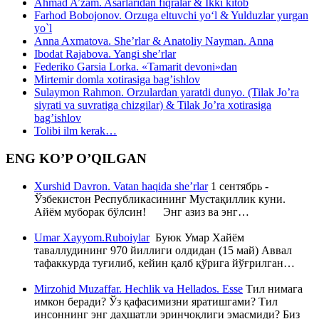
Ahmad A’zam. Asarlaridan fiqralar & Ikki kitob
Farhod Bobojonov. Orzuga eltuvchi yo‘l & Yulduzlar yurgan
yo`l
Anna Axmatova. She’rlar & Anatoliy Nayman. Anna
Ibodat Rajabova. Yangi she’rlar
Federiko Garsia Lorka. «Tamarit devoni»dan
Mirtemir domla xotirasiga bag’ishlov
Sulaymon Rahmon. Orzulardan yaratdi dunyo. (Tilak Jo’ra
siyrati va suvratiga chizgilar) & Tilak Jo’ra xotirasiga
bag’ishlov
Tolibi ilm kerak…
ENG KO’P O’QILGAN
Xurshid Davron. Vatan haqida she’rlar
1 сентябрь -
Ўзбекистон Республикасининг Мустақиллик куни.
Айём муборак бўлсин! Энг азиз ва энг…
Umar Xayyom.Ruboiylar
Буюк Умар Хайём
таваллудининг 970 йиллиги олдидан (15 май) Аввал
тафаккурда туғилиб, кейин қалб қўрига йўғрилган…
Mirzohid Muzaffar. Hechlik va Hellados. Esse
Тил нимага
имкон беради? Ўз қафасимизни яратишгами? Тил
инсоннинг энг даҳшатли эринчоқлиги эмасмиди? Биз