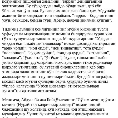
қовуннинг пишмаган хамагини “таррак” дейишганини
эшитганман. Бу сўз қаердан пайдо бўлди экан, деб кўп
ўйлаганман ўшанда. Бу саволимнинг жавобини ҳам Абдунаби
аканинг битикларидан топгандайман: “таррак – бодрингнинг
узун, беўхшов, бемаза тури. Ҳозир, деярли экилмай қўйган”.
Тилимиз луғавий бойлигининг энг муҳим қисмини турли
урф-одат ва маросимларнинг номини билдирувчи турли хил
сўз ва тушунчалар ташкил этади. Мазкур асарнинг “Урфдан
чиққан ёки чиқаётган анъаналар” номли фаслида келтирилган
“ариқ чопди”, “нон ёпди”, “нон тишлатиш”, “ота кўрди”,
“полвонқоп”, “сўқим сўйди”, “тандир қурди”, “хатлашиш”,
“холадим”, “ўкил ота”, “ўт ёқди”, “қулоқ тишлатиш” каби
ўнлаб қадимий удумларнинг номлари, яъни этнографизмлар
шарҳлаб ўтилганки, бу луғавий бирликларнинг ҳар бири
замирида халқимизнинг кўп асрлик қадриятлари тарихи,
аждодларимизнинг эзгу ниятлари ётади. Бундай этнографик
моҳият касб этувчи сўзларни барча ҳудудлар бўйича изчил
тўплаб, келгусида “Ўзбек шевалари этнографизмлари
луғати”ни яратишимиз лозим.
Менимча, Абдунаби ака Бойқўзиевнинг “Сўзим менинг, ўзим
менинг (Нураётган қадриятлар ҳақида)” номли илмий
бадеҳасини шу ҳолатида кўп нусхада чоп этиш мақсадга
мувофиқдир. Чунки бу китоб маънавий дунёқарашимизни