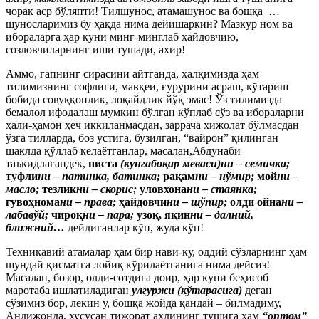
чорак аср бўляпти! Тилшунос, атамашунос ва бошқа …
шуносларимиз бу ҳақда нима дейишаркин? Мазкур ном ва
ибораларга ҳар куни минг-минглаб ҳайдовчию,
созловчиларнинг иши тушади, ахир!
Аммо, гапнинг сирасини айтганда, халқимизда ҳам
тилимизнинг софлиги, мавқеи, ғурурини асраш, кўтариш
бобида совуққонлик, лоқайдлик йўқ эмас! Ўз тилимизда
бемалол ифодалаш мумкин бўлган кўплаб сўз ва ибораларни
ҳали-ҳамон ҳеч иккиланмасдан, заррача хижолат бўлмасдан
ўзга тилларда, боз устига, бузилган, “вайрон” қилинган
шаклда қўллаб келаётганлар, масалан,Абдунаби
таъкидлагандек,
писта
(кунгабо
қ
ар меваси)ни – семичка;
туфли
ни – патинка, батинка;
ра
қ
ам
ни – нўмир;
мой
ни –
масло;
тезлик
ни – скорис;
уловхона
ни – стаянка;
гуво
ҳ
нома
ни – права;
ҳ
айдовчи
ни – шўпир;
олди ойна
ни –
лабавўй;
чиро
қ
ни – пара;
узо
қ
, я
қ
ин
ни – далний,
ближний…
дейдиганлар кўп, жуда кўп!
Техникавий атамалар ҳам бир нави-ку, оддий сўзларнинг ҳам
шундай қисматга лойиқ кўрилаётганига нима дейсиз!
Масалан, бозор, олди-сотдига доир, ҳар куни беҳисоб
маротаба ишлатиладиган
улгуржи (кўтарасига)
деган
сўзимиз бор, лекин у, бошқа жойда қандай – билмадиму,
Андижонда, хусусан тижорат аҳлининг тушига ҳам
“оптом”