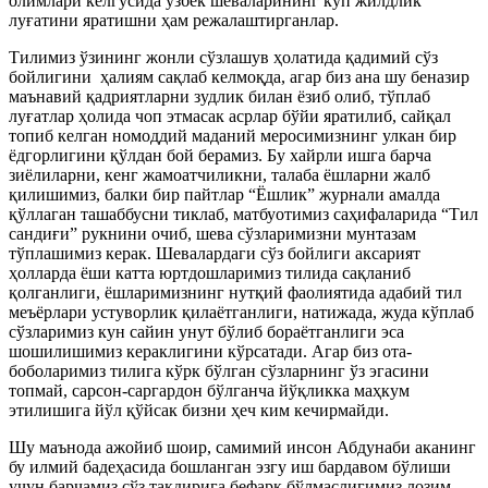
олимлари келгусида ўзбек шеваларининг кўп жилдлик
луғатини яратишни ҳам режалаштирганлар.
Тилимиз ўзининг жонли сўзлашув ҳолатида қадимий сўз
бойлигини ҳалиям сақлаб келмоқда, агар биз ана шу беназир
маънавий қадриятларни зудлик билан ёзиб олиб, тўплаб
луғатлар ҳолида чоп этмасак асрлар бўйи яратилиб, сайқал
топиб келган номоддий маданий меросимизнинг улкан бир
ёдгорлигини қўлдан бой берамиз. Бу хайрли ишга барча
зиёлиларни, кенг жамоатчиликни, талаба ёшларни жалб
қилишимиз, балки бир пайтлар “Ёшлик” журнали амалда
қўллаган ташаббусни тиклаб, матбуотимиз саҳифаларида “Тил
сандиғи” рукнини очиб, шева сўзларимизни мунтазам
тўплашимиз керак. Шевалардаги сўз бойлиги аксарият
ҳолларда ёши катта юртдошларимиз тилида сақланиб
қолганлиги, ёшларимизнинг нутқий фаолиятида адабий тил
меъёрлари устуворлик қилаётганлиги, натижада, жуда кўплаб
сўзларимиз кун сайин унут бўлиб бораётганлиги эса
шошилишимиз кераклигини кўрсатади. Агар биз ота-
боболаримиз тилига кўрк бўлган сўзларнинг ўз эгасини
топмай, сарсон-саргардон бўлганча йўқликка маҳкум
этилишига йўл қўйсак бизни ҳеч ким кечирмайди.
Шу маънода ажойиб шоир, самимий инсон Абдунаби аканинг
бу илмий бадеҳасида бошланган эзгу иш бардавом бўлиши
учун барчамиз сўз тақдирига бефарқ бўлмаслигимиз лозим.