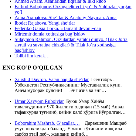
Ahmad A’zam. Asarlaridan fiqralar & Ikki kitob
Farhod Bobojonov. Orzuga eltuvchi yo‘l & Yulduzlar yurgan
yo`l
Anna Axmatova. She’rlar & Anatoliy Nayman. Anna
Ibodat Rajabova. Yangi she’rlar
Federiko Garsia Lorka. «Tamarit devoni»dan
Mirtemir domla xotirasiga bag’ishlov
Sulaymon Rahmon. Orzulardan yaratdi dunyo. (Tilak Jo’ra
siyrati va suvratiga chizgilar) & Tilak Jo’ra xotirasiga
bag’ishlov
Tolibi ilm kerak…
ENG KO’P O’QILGAN
Xurshid Davron. Vatan haqida she’rlar
1 сентябрь -
Ўзбекистон Республикасининг Мустақиллик куни.
Айём муборак бўлсин! Энг азиз ва энг…
Umar Xayyom.Ruboiylar
Буюк Умар Хайём
таваллудининг 970 йиллиги олдидан (15 май) Аввал
тафаккурда туғилиб, кейин қалб қўрига йўғрилган…
Boborahim Mashrab. G’azallar,…
Дарвешлик Машраб
учун шоҳликдан баланд. У «жон тўтисини ишқ ила
сарбоз этай деб», жандани кийиб…