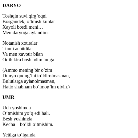
DARYO
Toshqin suvi qirg’oqni
Bosgandek, o’tmish kunlar
Xayoli bosdi meni…
Men daryoga aylandim.
Notanish xotiralar
Tunni achitdilar
Va men xavotir bilan
Oqib kira boshladim tunga.
(Ammo mening bir o’zim
Dunyo qudug’ini to’ldirolmasman,
Bulutlarga aylanolmasman,
Hatto shabnam bo’lmog’im qiyin.)
UMR
Uch yoshimda
O’tmishim yo’q edi hali.
Besh yoshimda
Kecha – bo’ldi o’tmishim.
Yettiga to’lganda