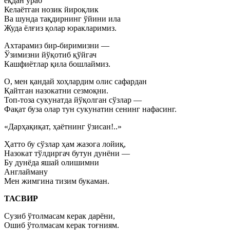
ёқдан ўраб
Келаётган нозик йироқлик
Ва шунда тақдирнинг ўйини ила
Жуда ёлғиз қолар юракларимиз.
Ахтарамиз бир-биримизни —
Ўзимизни йўқотиб қўйгач
Кашфиётлар қила бошлаймиз.
О, мен қандай хоҳлардим олис сафардан
Қайтган назокатни сезмоқни.
Топ-тоза сукунатда йўқолган сўзлар —
Фақат буза олар тун сукунатин сенинг нафасинг.
«Дарҳақиқат, ҳаётнинг ўзисан!..»
Ҳатто бу сўзлар ҳам жазога лойиқ,
Назокат тўлдиргач бутун дунёни —
Бу дунёда яшай олишимни
Англайману
Мен жимгина тизим букаман.
ТАСВИР
Сузиб ўтолмасам керак дарёни,
Ошиб ўтолмасам керак тоғниям.