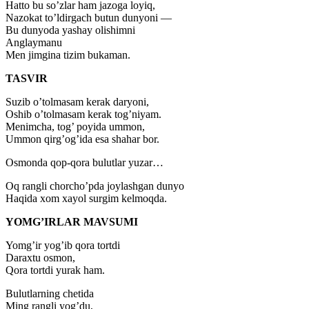
Hatto bu so’zlar ham jazoga loyiq,
Nazokat to’ldirgach butun dunyoni —
Bu dunyoda yashay olishimni
Anglaymanu
Men jimgina tizim bukaman.
TASVIR
Suzib o’tolmasam kerak daryoni,
Oshib o’tolmasam kerak tog’niyam.
Menimcha, tog’ poyida ummon,
Ummon qirg’og’ida esa shahar bor.
Osmonda qop-qora bulutlar yuzar…
Oq rangli chorcho’pda joylashgan dunyo
Haqida xom xayol surgim kelmoqda.
YOMG’IRLAR MAVSUMI
Yomg’ir yog’ib qora tortdi
Daraxtu osmon,
Qora tortdi yurak ham.
Bulutlarning chetida
Ming rangli yog’du,