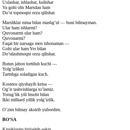
Uxlashar, ishlashar, kulishar
Va gohi olis Marsdan ham
Do’st topmoqni orzu qilishar.
Marsliklar nima bilan mashg’ul — buni bilmayman.
Ular ham ishlarmi?
Quvonarmi ular ham?
Quvonarmi?
Faqat bir narsaga men ishonaman —
Gohi ular ham Yer bilan
Do’stlashmoqni orzu qilishar.
Butun jahon tortilish kuchi —
Yolg’izlikni
Tartnbga soladigan kuch.
Kosmos qiyshayib ketsa —
Og’ir tashvishlarga to’lamiz.
Yorug’lik yili hisobi bilan
Ikki milliard yillik yolg’izlik.
O’zim bilmay aksirib yubordim.
BO’SA
Kipriklarim birlashib sekin,