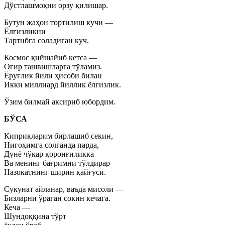
Дўстлашмоқни орзу қилишар.
Бутун жаҳон тортилиш кучи —
Ёлғизликни
Тартнбга соладиган куч.
Космос қийшайиб кетса —
Оғир ташвишларга тўламиз.
Ёруғлик йили ҳисоби билан
Икки миллиард йиллик ёлғизлик.
Ўзим билмай аксириб юбордим.
БЎСА
Киприкларим бирлашиб секин,
Нигоҳимга солганда парда,
Дунё чўкар қоронғиликка
Ва менинг бағримни тўлдирар
Назокатнинг ширин қайғуси.
Сукунат айланар, ваъда мисоли —
Бизларни ўраган сокин кечага.
Кеча —
Шундоққина тўрт