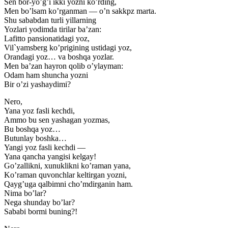
Sen bor-yo’g’i ikki yozni ko’rding,
Men bo’lsam ko’rganman — o’n sakkpz marta.
Shu sababdan turli yillarning
Yozlari yodimda tirilar ba’zan:
Lafitto pansionatidagi yoz,
Vil`yamsberg ko’prigining ustidagi yoz,
Orandagi yoz… va boshqa yozlar.
Men ba’zan hayron qolib o’ylayman:
Odam ham shuncha yozni
Bir o’zi yashaydimi?
Nero,
Yana yoz fasli kechdi,
Ammo bu sen yashagan yozmas,
Bu boshqa yoz…
Butunlay boshka…
Yangi yoz fasli kechdi —
Yana qancha yangisi kelgay!
Go’zallikni, xunuklikni ko’raman yana,
Ko’raman quvonchlar keltirgan yozni,
Qayg’uga qalbimni cho’mdirganin ham.
Nima bo’lar?
Nega shunday bo’lar?
Sababi bormi buning?!