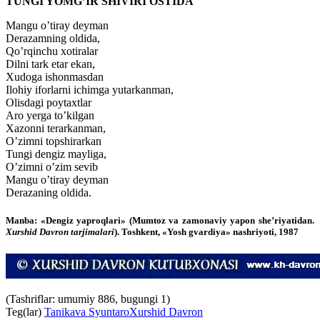
TUNGI YOMG’IR SHIVIRI OSTIDA
Mangu o’tiray deyman
Derazamning oldida,
Qo’rqinchu xotiralar
Dilni tark etar ekan,
Xudoga ishonmasdan
Ilohiy iforlarni ichimga yutarkanman,
Olisdagi poytaxtlar
Aro yerga to’kilgan
Xazonni terarkanman,
O’zimni topshirarkan
Tungi dengiz mayliga,
O’zimni o’zim sevib
Mangu o’tiray deyman
Derazaning oldida.
Manba: «Dengiz yaproqlari» (Mumtoz va zamonaviy yapon she’riyatidan.
Xurshid Davron tarjimalari
). Toshkent, «Yosh gvardiya» nashriyoti, 1987
(Tashriflar: umumiy 886, bugungi 1)
Teg(lar)
Tanikava Syuntaro
Xurshid Davron