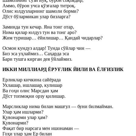
Шамолнинг сўзи йўқ, бўрон соқовдир,
Аммо, бўрон учса қўзғалар титроқ.
Олис юлдузларнинг шамоли борми?
Дўст бўлармикан улар бизларга?
Заминда тун кечар. Яна тонг отар,
Нима қилар юлдуз тун ва тонг аро?
Жим туришар… ёйилишар… Қандай чидарлар?
Осмон кундуз алдар! Тунда сўйлар чин —
Биз эса уҳлаймиз… Саҳарда эса
Бари тушга кирган дея ўйлаймиз.
ИККИ МИЛЛИАРД ЁРУҒЛИК ЙИЛИ ВА ЁЛҒИЗЛИК
Ерликлар кичкина сайёрада
Ухлашар, ишлашар, кулишар
Ва гоҳи олис Марсдан ҳам
Дўст топмоқни орзу қилишар.
Марсликлар нима билан машғул — буни билмайман.
Улар ҳам ишларми?
Қувонарми улар ҳам?
Қувонарми?
Фақат бир нарсага мен ишонаман —
Гоҳи улар ҳам Ер билан