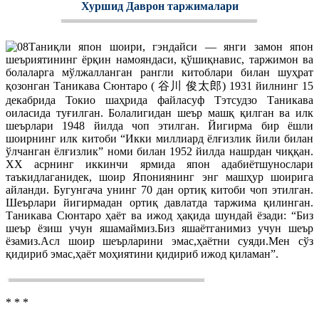
Хуршид Даврон таржималари
Таниқли япон шоири, гэндайси — янги замон япон
шеъриятининг ёрқин намояндаси, қўшиқнавис, таржимон ва
болаларга мўлжалланган рангли китоблари билан шуҳрат
қозонган Таникава Сюнтаро ( 谷川 俊太郎) 1931 йилнинг 15
декабрида Токио шаҳрида файласуф Тэтсудзо Таникава
оиласида туғилган. Болалигидан шеър машқ қилган ва илк
шеърлари 1948 йилда чоп этилган. Йигирма бир ёшли
шоирнинг илк китоби “Икки миллиард ёлғизлик йили билан
ўлчанган ёлғизлик” номи билан 1952 йилда нашрдан чиққан.
ХХ асрнинг иккинчи ярмида япон адабиётшунослари
таъкидлаганидек, шоир Япониянинг энг машҳур шоирига
айланди. Бугунгача унинг 70 дан ортиқ китоби чоп этилган.
Шеърлари йигирмадан ортиқ давлатда таржима қилинган.
Таникава Сюнтаро ҳаёт ва ижод ҳақида шундай ёзади: “Биз
шеър ёзиш учун яшамаймиз.Биз яшаётганимиз учун шеър
ёзамиз.Асл шоир шеърларини эмас,ҳаётни суяди.Мен сўз
қидириб эмас,ҳаёт моҳиятини қидириб ижод қиламан”.
* * *