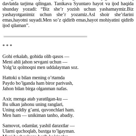
davlatda tarjima qilingan. Tanikava Syuntaro hayot va ijod haqida
shunday yozadi: “Biz she’r yozish uchun yashamaymiz.Biz
yashayotganimiz uchun she’r yozamiz.Asl shoir she’rlarini
emas,hayotni suyadi.Men so’z qidirib emas,hayot mohiyatini qidirib
ijod qilaman”.
* * *
Gohi erkalab, gohida olib qasos —
Meni ahli jahon sevgani uchun —
Yolg’iz qolmoqni men uddalayman soz.
Hattoki u bilan mening o’rtamda
Paydo bo’lganda ham biror parivash,
Jahon bilan birga olganman nafas.
Axir, menga atab yaratilgan-ku —
Bu ulkan jahonu uning ranglari,
Uning oddiy g’ami, quvonchlari ham.
Men ham — unikiman tanho, abadiy.
Samovot, odamlar, yashil daraxtlar —
Ularni quchoqlab, baxtga to’lgayman.