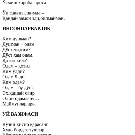
Ўтмиш харобаларига.
Ўн саккиз ёшимда –
Қандай замон эди,билмайман.
ИНСОНПАРВАРЛИК
Ким душман?
Душман – одам.
Дўст-чи,ким?
Дўст ҳам одам.
Қотил ким?
Одам – қотил.
Ким ўлди?
Одам ўлди.
Ким одам?
Одам – бу дўст.
Эҳ,қандай оғир
Олий одамлару…
Маймунлар аро.
УЙ ВАЗИФАСИ
Кўзни қисиб қарасанг –
Худо бордек туюлар.