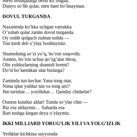
Meni boshqalarga berib ko’ringlar,
Dunyo so’lib qolar, men ham bo’lmayman.
DOVUL TURGANDA
Nazarimda ko’kka uchgan varrakka
O’xshab qolar zamin dovul turganda.
Oy osilib qolgach zulmat ustida —
Tun kirdi deb o’ylay boshlaymiz.
Shamolning so’zi yo’q, bo’ron soqovdir,
Ammo, bo’ron uchsa qo’zg’alar titroq.
Olis yulduzlarning shamoli bormi?
Do’st bo’larmikan ular bizlarga?
Zaminda tun kechar. Yana tong otar,
Nima qilar yulduz tun va tong aro?
Jim turishar… yoyilishar… Qanday chidarlar?
Osmon kunduz aldar! Tunda so’ylar chin —
Biz esa uhlaymiz… Saharda esa
Bari tushga kirgan deya o’ylaymiz.
IKKI MILLIARD YORUG’LIK YILI VA YOLG’IZLIK
Yerliklar kichkina sayyorada