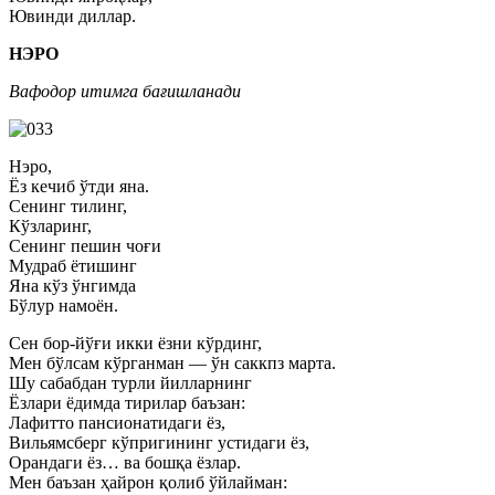
Ювинди диллар.
НЭРО
Вафодор итимга бағишланади
Нэро,
Ёз кечиб ўтди яна.
Сенинг тилинг,
Кўзларинг,
Сенинг пешин чоғи
Мудраб ётишинг
Яна кўз ўнгимда
Бўлур намоён.
Сен бор-йўғи икки ёзни кўрдинг,
Мен бўлсам кўрганман — ўн саккпз марта.
Шу сабабдан турли йилларнинг
Ёзлари ёдимда тирилар баъзан:
Лафитто пансионатидаги ёз,
Вильямсберг кўпригининг устидаги ёз,
Орандаги ёз… ва бошқа ёзлар.
Мен баъзан ҳайрон қолиб ўйлайман: