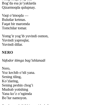
Bog’da esa jo’yaklarda
Qizarmoqda qulupnay.
Vaqt o’tmoqda —
Bulutlar ketmas.
Faqat bir maromda
Tomchilar tomar.
Yomg’ir yog’ib yuvindi osmon,
Yuvindi yaproqlar,
Yuvindi dillar.
NERO
Vafodor itimga bag’ishlanadi
Nero,
Yoz kechib o’tdi yana.
Sening tiling,
Ko’zlaring,
Sening peshin chog’i
Mudrab yotishing
Yana ko’z o’ngimda
Bo’lur namoyon.