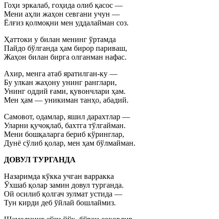
Гоҳи эркалаб, гоҳида олиб қасос —
Мени аҳли жаҳон севгани учун —
Ёлғиз қолмоқни мен уддалайман соз.
Ҳаттоки у билан менинг ўртамда
Пайдо бўлганда ҳам бирор париваш,
Жаҳон билан бирга олганман нафас.
Ахир, менга атаб яратилган-ку —
Бу улкан жаҳону унинг ранглари,
Унинг оддий ғами, қувончлари ҳам.
Мен ҳам — уникиман танҳо, абадий.
Самовот, одамлар, яшил дарахтлар —
Уларни қучоқлаб, бахтга тўлгайман.
Мени бошқаларга бериб кўринглар,
Дунё сўлиб қолар, мен ҳам бўлмайман.
ДОВУЛ ТУРГАНДА
Назаримда кўкка учган варракка
Ўхшаб қолар замин довул турганда.
Ой осилиб қолгач зулмат устида —
Тун кирди деб ўйлай бошлаймиз.