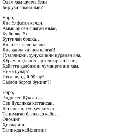
Одам ҳам шунча ёзни
Бир ўзи яшайдими?
Нэро,
Яна ёз фасли кечди,
Аммо бу сен яшаган ёзмас,
Бу бошқа ёз…
Бутунлай бошка…
Янги ёз фасли кечди —
Яна қанча янгиси келгай!
Гўзалликни, хунукликни кўраман яна,
Кўраман қувончлар келтирган ёзни,
Қайғуга қалбимни чўмдирганин ҳам.
Нима бўлар?
Нега шундай бўлар?
Сабаби борми бунинг?!
Нэро,
Энди сен йўқсан —
Сен йўқликка кетгансан,
Кетгансан, гўё ҳеч кимса
Танимаган ёлғизлар каби…
Овозинг,
Ҳисларинг,
Тағин-да кайфиятинг