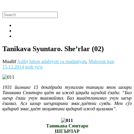
Tanikava Syuntaro. She’rlar (02)
Muallif
Adib
:
Jahon adabiyoti va madaniyati
,
Muborak kun
15.12.2014
izoh yo'q
1931 йилнинг 15 декабрида туғилган таниқли япон шоири
Таникава Сюнтаро ҳаёт ва ижод ҳақида шундай ёзади: “Биз
шеър ёзиш учун яшамаймиз. Биз яшаётганимиз учун шеър
ёзамиз. Асл шоир шеърларини эмас,ҳаётни суяди. Мен сўз
қидириб эмас,ҳаёт моҳиятини қидириб ижод қиламан”.
Таникава Сюнтаро
ШЕЪРЛАР