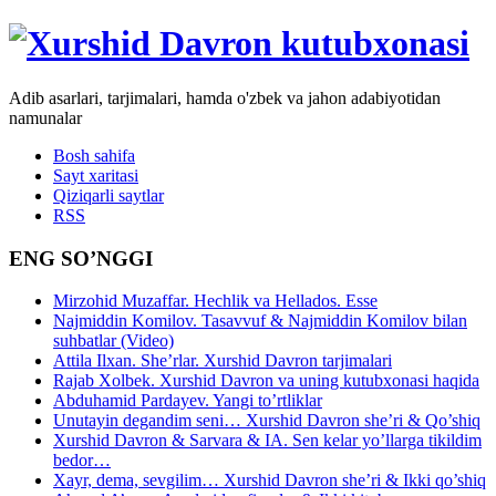
Adib asarlari, tarjimalari, hamda o'zbek va jahon adabiyotidan
namunalar
Bosh sahifa
Sayt xaritasi
Qiziqarli saytlar
RSS
ENG SO’NGGI
Mirzohid Muzaffar. Hechlik va Hellados. Esse
Najmiddin Komilov. Tasavvuf & Najmiddin Komilov bilan
suhbatlar (Video)
Attila Ilxan. She’rlar. Xurshid Davron tarjimalari
Rajab Xolbek. Xurshid Davron va uning kutubxonasi haqida
Abduhamid Pardayev. Yangi to’rtliklar
Unutayin degandim seni… Xurshid Davron she’ri & Qo’shiq
Xurshid Davron & Sarvara & IA. Sen kelar yo’llarga tikildim
bedor…
Xayr, dema, sevgilim… Xurshid Davron she’ri & Ikki qo’shiq