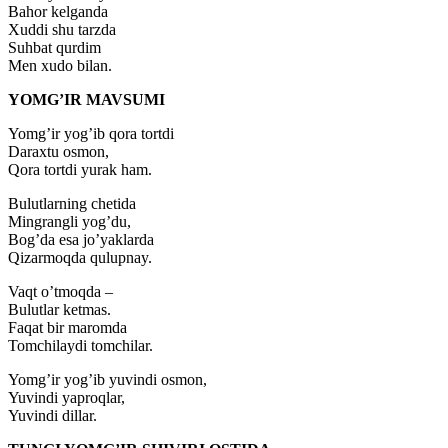
Bahor kelganda
Xuddi shu tarzda
Suhbat qurdim
Men xudo bilan.
YOMG’IR MAVSUMI
Yomg’ir yog’ib qora tortdi
Daraxtu osmon,
Qora tortdi yurak ham.
Bulutlarning chetida
Mingrangli yog’du,
Bog’da esa jo’yaklarda
Qizarmoqda qulupnay.
Vaqt o’tmoqda –
Bulutlar ketmas.
Faqat bir maromda
Tomchilaydi tomchilar.
Yomg’ir yog’ib yuvindi osmon,
Yuvindi yaproqlar,
Yuvindi dillar.