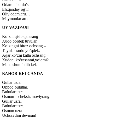
Odam – bu do’st.
Eh,qanday og’ir
Oliy odamlaru…
Maymunlar aro.
UY VAZIFASI
Ko’zni qisib qarasang –
Xudo bordek tuyular.
Ko’zingni biroz ochsang –
Tuyular xudo yo’qdek.
Agar ko’zni katta ochsang –
Xudoni ko’rasanmi,yo’qmi?
Mana shuni bilib kel.
BAHOR KELGANDA
Gullar uzra
Oppoq bulutlar.
Bulutlar uzra
Osmon – cheksiz,moviyrang.
Gullar uzra,
Bulutlar uzra,
Osmon uzra
Uchsaydim deyman!