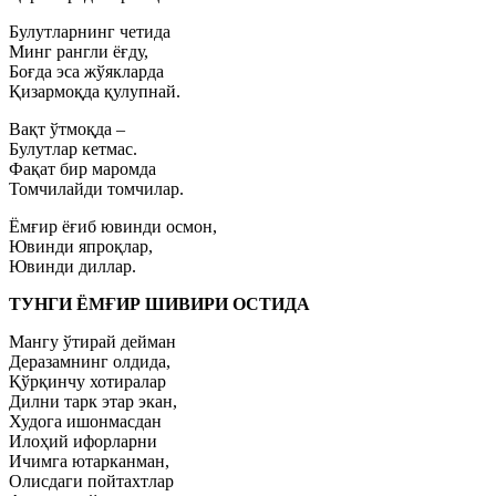
Булутларнинг четида
Минг рангли ёғду,
Боғда эса жўякларда
Қизармоқда қулупнай.
Вақт ўтмоқда –
Булутлар кетмас.
Фақат бир маромда
Томчилайди томчилар.
Ёмғир ёғиб ювинди осмон,
Ювинди япроқлар,
Ювинди диллар.
ТУНГИ ЁМҒИР ШИВИРИ ОСТИДА
Мангу ўтирай дейман
Деразамнинг олдида,
Қўрқинчу хотиралар
Дилни тарк этар экан,
Худога ишонмасдан
Илоҳий ифорларни
Ичимга ютарканман,
Олисдаги пойтахтлар