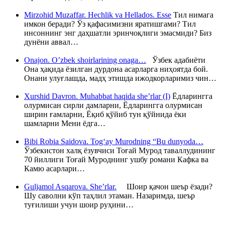
Mirzohid Muzaffar. Hechlik va Hellados. Esse
Тил нимага
имкон беради? Ўз қафасимизни яратишгами? Тил
инсоннинг энг даҳшатли эринчоқлиги эмасмиди? Биз
дунёни аввал…
Onajon. O’zbek shoirlarining onaga…
Ўзбек адабиёти
Она ҳақида ёзилган дурдона асарларга ниҳоятда бой.
Онани улуғлашда, мадҳ этишда ижодкорларимиз чин…
Xurshid Davron. Muhabbat haqida she’rlar (I)
Ёдларингга
олурмисан сирли дамларни, Ёдларингга олурмисан
ширин ғамларни, Ёқиб қўйиб тун қўйнида ёки
шамларни Мени ёдга…
Bibi Robia Saidova. Tog‘ay Murodning “Bu dunyoda…
Ўзбекистон халқ ёзувчиси Тоғай Мурод таваллудининг
70 йиллиги Тоғай Муроднинг ушбу романи Кафка ва
Камю асарлари…
Guljamol Asqarova. She’rlar.
Шоир қачон шеър ёзади?
Шу саволни кўп таҳлил этаман. Назаримда, шеър
туғилиши учун шоир руҳини…