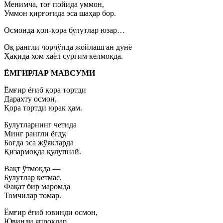
Менимча, тоғ пойида уммон,
Уммон қирғоғида эса шаҳар бор.
Осмонда қоп-қора булутлар юзар…
Оқ рангли чорчўпда жойлашган дунё
Ҳақида хом хаёл сургим келмоқда.
ЁМҒИРЛАР МАВСУМИ
Ёмғир ёғиб қора тортди
Дарахту осмон,
Қора тортди юрак ҳам.
Булутларнинг четида
Минг рангли ёғду,
Боғда эса жўякларда
Қизармоқда қулупнай.
Вақт ўтмоқда —
Булутлар кетмас.
Фақат бир маромда
Томчилар томар.
Ёмғир ёғиб ювинди осмон,
Ювинди япроқлар,