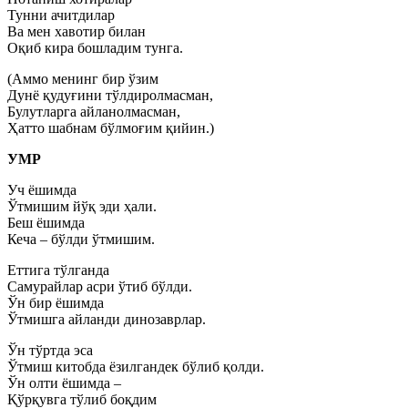
Тунни ачитдилар
Ва мен хавотир билан
Оқиб кира бошладим тунга.
(Аммо менинг бир ўзим
Дунё қудуғини тўлдиролмасман,
Булутларга айланолмасман,
Ҳатто шабнам бўлмоғим қийин.)
УМР
Уч ёшимда
Ўтмишим йўқ эди ҳали.
Беш ёшимда
Кеча – бўлди ўтмишим.
Еттига тўлганда
Самурайлар асри ўтиб бўлди.
Ўн бир ёшимда
Ўтмишга айланди динозаврлар.
Ўн тўртда эса
Ўтмиш китобда ёзилгандек бўлиб қолди.
Ўн олти ёшимда –
Қўрқувга тўлиб боқдим