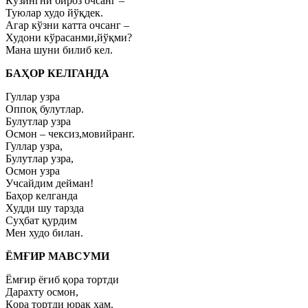
Кўзингни бироз очсанг –
Туюлар худо йўқдек.
Агар кўзни катта очсанг –
Худони кўрасанми,йўқми?
Мана шуни билиб кел.
БАҲОР КЕЛГАНДА
Гуллар узра
Оппоқ булутлар.
Булутлар узра
Осмон – чексиз,мовийранг.
Гуллар узра,
Булутлар узра,
Осмон узра
Учсайдим дейман!
Баҳор келганда
Худди шу тарзда
Суҳбат қурдим
Мен худо билан.
ЁМҒИР МАВСУМИ
Ёмғир ёғиб қора тортди
Дарахту осмон,
Қора тортди юрак ҳам.