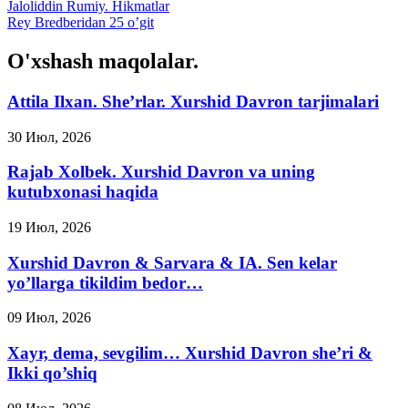
Jaloliddin Rumiy. Hikmatlar
Rey Bredberidan 25 o’git
O'xshash maqolalar.
Attila Ilxan. She’rlar. Xurshid Davron tarjimalari
30 Июл, 2026
Rajab Xolbek. Xurshid Davron va uning
kutubxonasi haqida
19 Июл, 2026
Xurshid Davron & Sarvara & IA. Sen kelar
yo’llarga tikildim bedor…
09 Июл, 2026
Xayr, dema, sevgilim… Xurshid Davron she’ri &
Ikki qo’shiq