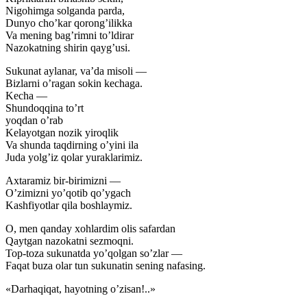
Nigohimga solganda parda,
Dunyo cho’kar qorong’ilikka
Va mening bag’rimni to’ldirar
Nazokatning shirin qayg’usi.
Sukunat aylanar, va’da misoli —
Bizlarni o’ragan sokin kechaga.
Kecha —
Shundoqqina to’rt
yoqdan o’rab
Kelayotgan nozik yiroqlik
Va shunda taqdirning o’yini ila
Juda yolg’iz qolar yuraklarimiz.
Axtaramiz bir-birimizni —
O’zimizni yo’qotib qo’ygach
Kashfiyotlar qila boshlaymiz.
O, men qanday xohlardim olis safardan
Qaytgan nazokatni sezmoqni.
Top-toza sukunatda yo’qolgan so’zlar —
Faqat buza olar tun sukunatin sening nafasing.
«Darhaqiqat, hayotning o’zisan!..»