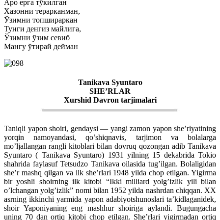
Аро ерга тўкилган
Хазонни терарканман,
Ўзимни топшираркан
Тунги денгиз майлига,
Ўзимни ўзим севиб
Мангу ўтирай дейман
Tanikava Syuntaro
SHE’RLAR
Xurshid Davron tarjimalari
Taniqli yapon shoiri, gendaysi — yangi zamon yapon she’riyatining
yorqin namoyandasi, qo’shiqnavis, tarjimon va bolalarga
mo’ljallangan rangli kitoblari bilan dovruq qozongan adib Tanikava
Syuntaro ( Tanikava Syuntaro) 1931 yilning 15 dekabrida Tokio
shahrida faylasuf Tetsudzo Tanikava oilasida tug’ilgan. Bolaligidan
she’r mashq qilgan va ilk she’rlari 1948 yilda chop etilgan. Yigirma
bir yoshli shoirning ilk kitobi “Ikki milliard yolg’izlik yili bilan
o’lchangan yolg’izlik” nomi bilan 1952 yilda nashrdan chiqqan. XX
asrning ikkinchi yarmida yapon adabiyotshunoslari ta’kidlaganidek,
shoir Yaponiyaning eng mashhur shoiriga aylandi. Bugungacha
uning 70 dan ortiq kitobi chop etilgan. She’rlari yigirmadan ortiq