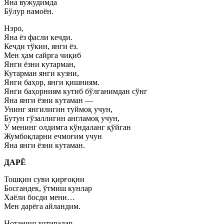
Яна вужудимда
Бўлур намоён.
Нэро,
Яна ёз фасли кечди.
Кечди тўкин, янги ёз.
Мен ҳам сайрга чиқиб
Янги ёзни кутарман,
Кутарман янги кузни,
Янги баҳор, янги қишниям.
Янги баҳорниям кутиб бўлганимдан сўнг
Яна янги ёзни кутаман —
Унинг янгилигин туймоқ учун,
Бутун гўзаллигин англамоқ учун,
У менинг олдимга кўндаланг қўйган
Жумбоқларни ечмоғим учун
Яна янги ёзни кутаман.
ДАРЁ
Тошқин суви қирғоқни
Босгандек, ўтмиш кунлар
Хаёли босди мени…
Мен дарёга айландим.
Нотаниш хотиралар