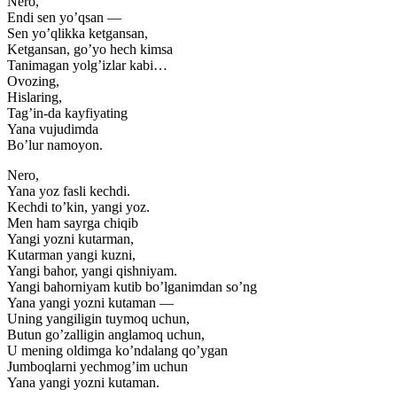
Nero,
Endi sen yo’qsan —
Sen yo’qlikka ketgansan,
Ketgansan, go’yo hech kimsa
Tanimagan yolg’izlar kabi…
Ovozing,
Hislaring,
Tag’in-da kayfiyating
Yana vujudimda
Bo’lur namoyon.
Nero,
Yana yoz fasli kechdi.
Kechdi to’kin, yangi yoz.
Men ham sayrga chiqib
Yangi yozni kutarman,
Kutarman yangi kuzni,
Yangi bahor, yangi qishniyam.
Yangi bahorniyam kutib bo’lganimdan so’ng
Yana yangi yozni kutaman —
Uning yangiligin tuymoq uchun,
Butun go’zalligin anglamoq uchun,
U mening oldimga ko’ndalang qo’ygan
Jumboqlarni yechmog’im uchun
Yana yangi yozni kutaman.