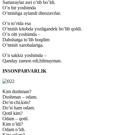
Samuraylar asri o’tib bo’ldi.
O’n bir yoshimda
O’tmishga aylandi dinozavrlar.
O’n to’rtda esa
O’tmish kitobda yozilgandek bo’lib qoldi.
O’n olti yoshimda –
Dahshatga to’lib boqdim
O’tmish xarobalariga.
O’n sakkiz yoshimda –
Qanday zamon edi,bilmayman.
INSONPARVARLIK
Kim dushman?
Dushman – odam.
Do’st-chi,kim?
Do’st ham odam.
Qotil kim?
Odam – qotil.
Kim o’ldi?
Odam o’ldi.
Kim odam?