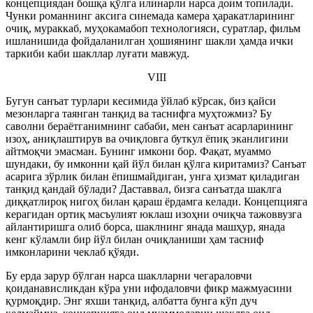
концепциядан бошқа қўлга илинарли нарса доим топилади.
Чунки романнинг аксига синемада камера ҳаракатларининг
очиқ, мураккаб, муҳокамабоп технологияси, суратлар, фильм
ишланишида фойдаланилган ҳошиянинг шакли ҳамда ички
таркиби каби шакллар луғати мавжуд.
VIII
Бугун санъат турлари кесимида ўйлаб кўрсак, биз қайси
мезонларга таянган танқид ва таснифга муҳтожмиз? Бу
саволни бераётганимнинг сабаби, мен санъат асарларининг
изоҳ, аниқлаштирув ва очиқловга буткул ёпиқ эканлигини
айтмоқчи эмасман. Бунинг имкони бор. Фақат, муаммо
шундаки, бу имконни қай йўл билан қўлга киритамиз? Санъат
асарига зўрлик билан ёпишмайдиган, унга ҳизмат қиладиган
танқид қандай бўлади? Даставвал, бизга санъатда шаклга
диққатлироқ нигоҳ билан қараш ёрдамга келади. Концепцияга
керагидан ортиқ масъулият юклаш изоҳни очиқча тажоввузга
айлантиришга олиб борса, шаклнинг янада машҳур, янада
кенг кўламли бир йўл билан очиқланиши ҳам тасниф
имконларини чеклаб қўяди.
Бу ерда зарур бўлган нарса шаклларни чегараловчи
қоиданависликдан кўра уни ифодаловчи фикр мажмуасини
қурмоқдир. Энг яхши танқид, албатта бунга кўп дуч