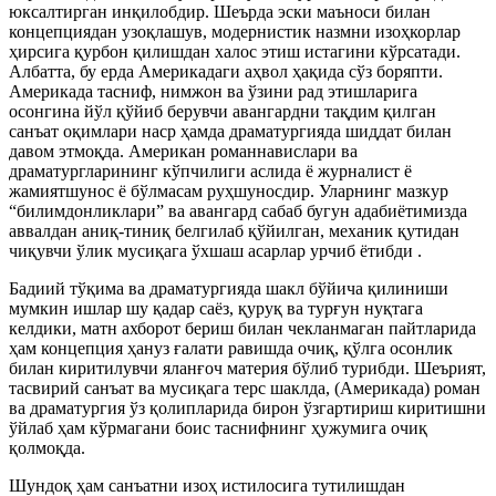
юксалтирган инқилобдир. Шеърда эски маъноси билан
концепциядан узоқлашув, модернистик назмни изоҳкорлар
ҳирсига қурбон қилишдан халос этиш истагини кўрсатади.
Албатта, бу ерда Америкадаги аҳвол ҳақида сўз боряпти.
Америкада тасниф, нимжон ва ўзини рад этишларига
осонгина йўл қўйиб берувчи авангардни тақдим қилган
санъат оқимлари наср ҳамда драматургияда шиддат билан
давом этмоқда. Американ романнавислари ва
драматургларининг кўпчилиги аслида ё журналист ё
жамиятшунос ё бўлмасам руҳшуносдир. Уларнинг мазкур
“билимдонликлари” ва авангард сабаб бугун адабиётимизда
аввалдан аниқ-тиниқ белгилаб қўйилган, механик қутидан
чиқувчи ўлик мусиқага ўхшаш асарлар урчиб ётибди .
Бадиий тўқима ва драматургияда шакл бўйича қилиниши
мумкин ишлар шу қадар саёз, қуруқ ва турғун нуқтага
келдики, матн ахборот бериш билан чекланмаган пайтларида
ҳам концепция ҳануз ғалати равишда очиқ, қўлга осонлик
билан киритилувчи яланғоч материя бўлиб турибди. Шеърият,
тасвирий санъат ва мусиқага терс шаклда, (Америкада) роман
ва драматургия ўз қолипларида бирон ўзгартириш киритишни
ўйлаб ҳам кўрмагани боис таснифнинг ҳужумига очиқ
қолмоқда.
Шундоқ ҳам санъатни изоҳ истилосига тутилишдан