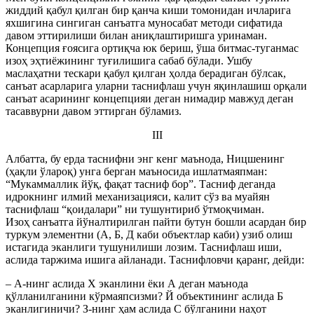
жиддий қабул қилган бир қанча киши томонидан ичларига
яхшигина сингиган санъатга муносабат методи сифатида
давом эттирилиши билан аниқлаштиришга уринаман.
Концепция ғоясига ортиқча юк бериш, ўша битмас-туганмас
изоҳ эҳтиёжининг туғилишига сабаб бўлади. Ушбу
маслаҳатни тескари қабул қилган ҳолда берадиган бўлсак,
санъат асарларига уларни таснифлаш учун яқинлашиш орқали
санъат асарининг концепцияи деган нимадир мавжуд деган
тасаввурни давом эттирган бўламиз.
III
Албатта, бу ерда таснифни энг кенг маънода, Ницшенинг
(ҳақли ўлароқ) унга берган маъносида ишлатмаяпман:
“Мукаммаллик йўқ, фақат тасниф бор”. Тасниф деганда
идрокнинг илмий механизацияси, калит сўз ва муайян
таснифлаш “қоидалари” ни тушунтириб ўтмоқчиман.
Изоҳ санъатга йўналтирилган пайти бутун бошли асардан бир
туркум элементни (А, Б, Д каби объектлар каби) узиб олиш
истагида эканлиги тушунилиши лозим. Таснифлаш иши,
аслида таржима ишига айланади. Таснифловчи қаранг, дейди:
– А-нинг аслида Х эканлини ёки А деган маънода
қўлланилганини кўрмаяпсизми? Й объектининг аслида Б
эканлигиничи? З-нинг ҳам аслида С бўлганини наҳот