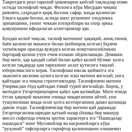
Тавротдаги реал тарихий ҳикояларни қиёсий тақлидлар номи
остида таснифлаб чиқди. Филонга кўра Мисрдан чиқиш
ривояти, саҳродаги қирқ йиллик сафар, ваъда қилинган
ўлкага қадам босиш, аслида шахс руҳининг озодликка
эришишини, унинг чеккан изтироблари ва охир эркка
қовушувини ифодалаган аллегориялар эди.
Бундан келиб чиқсак, тасниф матннинг ҳақиқий, аниқ-тиниқ
баён қилинган маъноси билан (кейинроқ келган) ўқувчи
эҳтиёжлари орасида вужудга келган номутаносибликни
бартараф қилиш учун ечим излаши ойдинлашади. Демакки
бир матн, ҳар қандай сабаб билан қабул қилиб бўлмас ҳолга
келган тақдирда ҳам тарихнинг ахлат қутисига ташлаб
юборилмаслиги керак. Таснифлаш юксак қийматга эга
эканлиги аксиома ҳолига келган эски матнни янгилаб, унга
қайтадан эга чиқиш стратегиясидир. Таснифловчи матнни
ўчирмасдан ёхуд қайтадан ёзмай туриб янгилайди. Бироқ, у
матндаги ўзгартиришларни қабул ҳам қилмайди. Матн ичида
ётган ҳақиқий маънони очиққа чиқарганини айтиб, уни
тушунилиши янада осон ҳолга келтирганини даъво қилишда
давом этади. Таснифловчилар бир матнни қай даражада
ўзгартирганликларидан қатъий назар (бошқа бир машҳур
мисол сифатида очиқча эротик характерга эга “Нашидалар
нашидаси” нинг Мусовийлар ва насронийларга кўра
“руҳоний” тафсирларга гирифтор қилинишини олишимиз