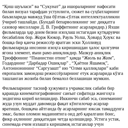
“Қиш шуъласи” ва “Сукунат” да ишораларнинг нафосати
билан визуал тарафдан устунлиги, сюжет ва суҳбатларнинг
баъзиларида мавжуд ўша бўлтак-сўлтак интеллектуалликни
ўчириб ташлайди. (Бундай бепарволикнинг энг диққатга
сазовор мисоллари Д. В. Гриффитнинг асарларидир.) Яхши
фильмларда ҳар доим бизни изоҳлаш истагидан қутқарувчи
бесабаблик бор. Жорж Кюкор, Рауль Уолш, Ҳовард Ҳоукс ва
бошқа бир қанча режиссёр яратган эски Ҳолливуд
фильмларида инсонни изоҳга киришишдан ҳалос қилгувчи
ягона элемент, яъни рамз аниқликдир. Мазкур аниқлик
Трюффонинг “Пианистни отинг” ҳамда “Жюль ва Жим”,
Годарднинг “Дарбадар Ошиқлар” , “Ҳаётни Яшамоқ”,
Антонионининг “Саргузашт” ию “Олми қаллиқлари” каби
европалик замондош режиссёрларнинг етук асарларида кўзга
ташланган жозиба билан бемалол беллашиши мумкин.
Фильмларнинг тасниф ҳужумига учрамаслик сабаби бир
қарашда кинематографиянинг санъат сифатида жангоҳга
эндигина кириб келишидир. Иккинчи сабаб эса, синеманинг
жуда узун муддат давомида фақат кўнгилочар асарлар
яратиши, бошқача айтганда бу асарларнинг юксак тамаддунга
эмас, балки оломон маданиятига оид деб қаралгани боис,
фикр аҳлининг диққатидан четда қолишидир. Устига устак,
синемада ечим излашга киришмоқ истаганлар учун