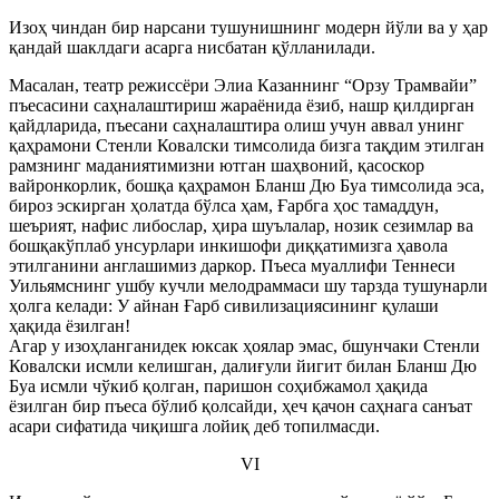
Изоҳ чиндан бир нарсани тушунишнинг модерн йўли ва у ҳар
қандай шаклдаги асарга нисбатан қўлланилади.
Масалан, театр режиссёри Элиа Казаннинг “Орзу Трамвайи”
пъесасини саҳналаштириш жараёнида ёзиб, нашр қилдирган
қайдларида, пъесани саҳналаштира олиш учун аввал унинг
қаҳрамони Стенли Ковалски тимсолида бизга тақдим этилган
рамзнинг маданиятимизни ютган шаҳвоний, қасоскор
вайронкорлик, бошқа қаҳрамон Бланш Дю Буа тимсолида эса,
бироз эскирган ҳолатда бўлса ҳам, Ғарбга ҳос тамаддун,
шеърият, нафис либослар, ҳира шуълалар, нозик сезимлар ва
бошқакўплаб унсурлари инкишофи диққатимизга ҳавола
этилганини англашимиз даркор. Пъеса муаллифи Теннеси
Уильямснинг ушбу кучли мелодраммаси шу тарзда тушунарли
ҳолга келади: У айнан Ғарб сивилизациясининг қулаши
ҳақида ёзилган!
Агар у изоҳланганидек юксак ҳоялар эмас, бшунчаки Стенли
Ковалски исмли келишган, далиғули йигит билан Бланш Дю
Буа исмли чўкиб қолган, паришон соҳибжамол ҳақида
ёзилган бир пъеса бўлиб қолсайди, ҳеч қачон саҳнага санъат
асари сифатида чиқишга лойиқ деб топилмасди.
VI