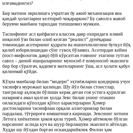
илғамадингиз?
Бир матнни эврилишга учратган бу ажиб механизация яна
қандай ҳолатларни келтириб чиқараркин? Бу саволга жавоб
берувчи манбани тарихдан топишимиз мумкин.
Таснифнинг асл қиёфасига классик давр охиридаги илмий
инқилоб ўзи билан олиб келган “реалист” дунёқараш
томонидан асотирнинг қудрати ва ишончлилигини буткул йўқ
қилиб юборилишидан сўнг гувоҳ бўламиз. Асотирдан кейин
(пост-мифологик давр) бўй кўрсатган ғоянинг этагини тутган
савол – диний ишораларнинг муносиб ё номуносиб эканлиги
бир бор сўралгач, қадимги матнларнинг ўша, асл ҳолати қабул
қилинмай қўйди.
Кўҳна манбалар билан “модерн” эҳтиёжларни қондириш учун
таснифга мурожаат қилинди. Шу йўл билан стоистлар,
тангрилар аҳлоқли бўлиши керак деган ғоя устига қурилган
назарияга амал қилган ҳолда Зевс билан унинг оташин
оиласидаги қўполдан қўпол характерларни Ҳомер
достонларини таснифлаш орқали аллегориялар билан
пардалаш, тўғрироғи юмшатишга киришди. Зевснинг хотини
Летога хиёнатини ҳикоя қила туриб, Ҳомер айтмоқчи бўлган
нарсанинг аслида куч ва шуур бирлашуви эканлиги айтилди.
Худди шу йўлдан борган искандарийялик Филон ҳам