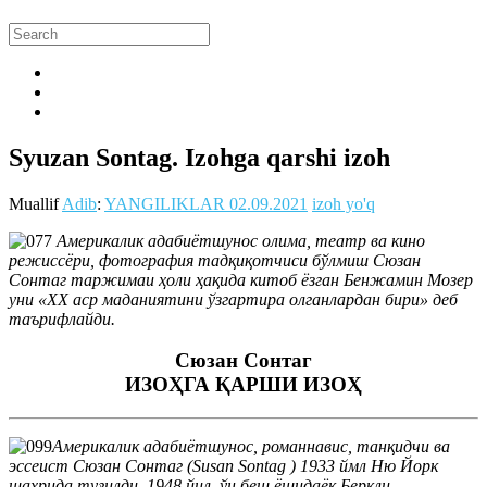
Syuzan Sontag. Izohga qarshi izoh
Muallif
Adib
:
YANGILIKLAR
02.09.2021
izoh yo'q
Америкалик адабиётшунос олима, театр ва кино
режиссёри, фотография тадқиқотчиси бўлмиш Сюзан
Сонтаг таржимаи ҳоли ҳақида китоб ёзган Бенжамин Мозер
уни «ХХ аср маданиятини ўзгартира олганлардан бири» деб
таърифлайди.
Сюзан Сонтаг
ИЗОҲГА ҚАРШИ ИЗОҲ
Америкалик адабиётшунос, романнавис, танқидчи ва
эссеист Сюзан Сонтаг (Susan Sontag ) 1933 ймл Ню Йорк
шаҳрида туғилди. 1948 йил, ўн беш ёшидаёқ Беркли