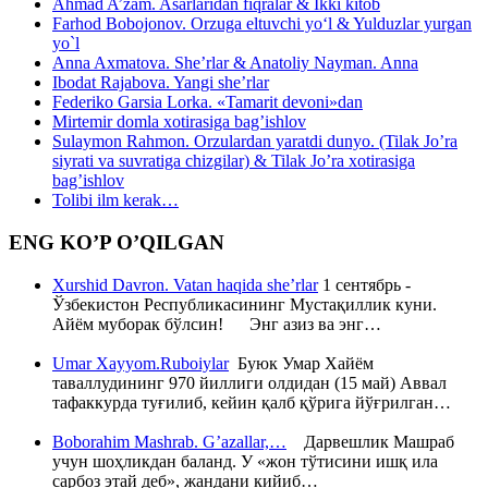
Ahmad A’zam. Asarlaridan fiqralar & Ikki kitob
Farhod Bobojonov. Orzuga eltuvchi yo‘l & Yulduzlar yurgan
yo`l
Anna Axmatova. She’rlar & Anatoliy Nayman. Anna
Ibodat Rajabova. Yangi she’rlar
Federiko Garsia Lorka. «Tamarit devoni»dan
Mirtemir domla xotirasiga bag’ishlov
Sulaymon Rahmon. Orzulardan yaratdi dunyo. (Tilak Jo’ra
siyrati va suvratiga chizgilar) & Tilak Jo’ra xotirasiga
bag’ishlov
Tolibi ilm kerak…
ENG KO’P O’QILGAN
Xurshid Davron. Vatan haqida she’rlar
1 сентябрь -
Ўзбекистон Республикасининг Мустақиллик куни.
Айём муборак бўлсин! Энг азиз ва энг…
Umar Xayyom.Ruboiylar
Буюк Умар Хайём
таваллудининг 970 йиллиги олдидан (15 май) Аввал
тафаккурда туғилиб, кейин қалб қўрига йўғрилган…
Boborahim Mashrab. G’azallar,…
Дарвешлик Машраб
учун шоҳликдан баланд. У «жон тўтисини ишқ ила
сарбоз этай деб», жандани кийиб…