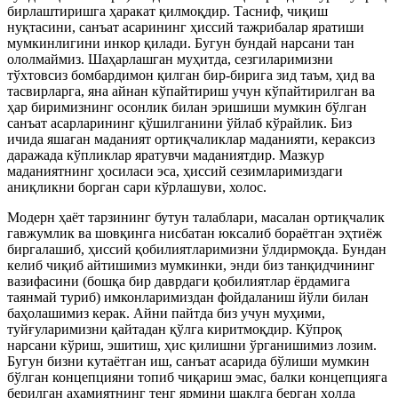
бирлаштиришга ҳаракат қилмоқдир. Тасниф, чиқиш
нуқтасини, санъат асарининг ҳиссий тажрибалар яратиши
мумкинлигини инкор қилади. Бугун бундай нарсани тан
ололмаймиз. Шаҳарлашган муҳитда, сезгиларимизни
тўхтовсиз бомбардимон қилган бир-бирига зид таъм, ҳид ва
тасвирларга, яна айнан кўпайтириш учун кўпайтирилган ва
ҳар биримизнинг осонлик билан эришиши мумкин бўлган
санъат асарларининг қўшилганини ўйлаб кўрайлик. Биз
ичида яшаган маданият ортиқчаликлар маданияти, кераксиз
даражада кўпликлар яратувчи маданиятдир. Мазкур
маданиятнинг ҳосиласи эса, ҳиссий сезимларимиздаги
аниқликни борган сари кўрлашуви, холос.
Модерн ҳаёт тарзининг бутун талаблари, масалан ортиқчалик
гавжумлик ва шовқинга нисбатан юксалиб бораётган эҳтиёж
биргалашиб, ҳиссий қобилиятларимизни ўлдирмоқда. Бундан
келиб чиқиб айтишимиз мумкинки, энди биз танқидчининг
вазифасини (бошқа бир даврдаги қобилиятлар ёрдамига
таянмай туриб) имконларимиздан фойдаланиш йўли билан
баҳолашимиз керак. Айни пайтда биз учун муҳими,
туйғуларимизни қайтадан қўлга киритмоқдир. Кўпроқ
нарсани кўриш, эшитиш, ҳис қилишни ўрганишимиз лозим.
Бугун бизни кутаётган иш, санъат асарида бўлиши мумкин
бўлган концепцияни топиб чиқариш эмас, балки концепцияга
берилган аҳамиятнинг тенг ярмини шаклга берган ҳолда