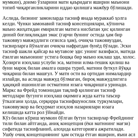
мумкин), доимо ўзларини матн қаъридаги яширин маънони
топиб чиқарганликларини иддао қилишга мажбур бўлишади.
Аслида, бизнинг замонларда тасниф янада мураккаб ҳолга
келди. Чунки замонавий тасниф консепциялари, кўпинча
маъно жиҳатидан емирилган матнга нисбатан ҳис қилинган
диний боғлиқликдан эмас (гарчи бунинг остида ҳам бир
тажоввуз мавжудлиги сезилса ҳам), очиқча тажоввуздан,
тасвирларга йўналган очиқча нафратдан бунёд бўлади. Эски
тасниф шакли қайсар ва мутавозе эди: унинг вазифаси, матнда
ёзилган маънонинг устига бошқа бир маъно юклаш эди, холос.
Ҳозирги изоҳлаш услуби эса, матнни илма-тешик қилиш ва
буни мароқ билан амалга ошира туриб, матнни буткул йўққа
чиқариш билан машғул. У матн ости ва ортидан нималардир
излайди, ва аслида мавжуд бўлмаган, бироқ мавжудлигига
ҳақиқий ишонилган остматнни юзага чиқаришга уринади.
Маркс ва Фрейд томонидан тақлиф қилинган тасниф
методлари бугунги изоҳлаш оқимига жуда катта таъсир
ўтказгани ҳолда, серқирра таснифшунослик туркумлари,
тажоввузкор ва беҳурмат изоҳлов назариялари юзага
келишида катта рол ўйнайди.
Кўз билан кўриш мумкин бўлган бутун тасвирлар Фрейднинг
тили билан айтганда, аниқ концепция (ёки матннинг мағзи)
сифатида таснифланиб, алоҳида категорияга ажратилади.
Ушбу очиқ концепциянинг ҳам остида ётган яширин, яъни асл