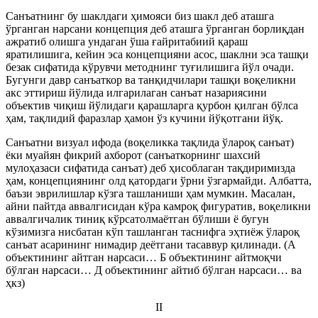
Санъатнинг бу шаклдаги ҳимояси биз шакл деб аташга
ўрганган нарсани концепция деб аташга ўрганган борлиқдан
ажратиб олишга ундаган ўша ғайритабиий қараш
яратилишига, кейин эса концепцияни асос, шаклни эса ташқи
безак сифатида кўрувчи методнинг туғилишига йўл очади.
Бугунги давр санъаткор ва танқидчилари ташқи воқеликни
акс эттириш йўлида илгарилаган санъат назариясини
объектив чиқиш йўлидаги қарашларга қурбон қилган бўлса
ҳам, тақлидий фаразлар ҳамон ўз кучини йўқотгани йўқ.
Санъатни визуал ифода (воқеликка тақлида ўлароқ санъат)
ёки муайян фикрий ахборот (санъаткорнинг шахсий
мулоҳазаси сифатида санъат) деб ҳисоблаган тақдиримизда
ҳам, концепциянинг олд қатордаги ўрни ўзгармайди. Албатта,
баъзи эврилишлар кўзга ташланиши ҳам мумкин. Масалан,
айни пайтда аввалгисидан кўра камроқ фигуратив, воқеликни
аввалгичалик тиниқ кўрсатолмаётган бўлиши ё бугун
кўзимизга нисбатан кўп ташланган таснифга эҳтиёж ўлароқ
санъат асарининг нимадир деётгани тасаввур қилинади. (А
объектининг айтган нарсаси… Б объектининг айтмоқчи
бўлган нарсаси… Д объектининг айтиб бўлган нарсаси… ва
ҳкз)
II