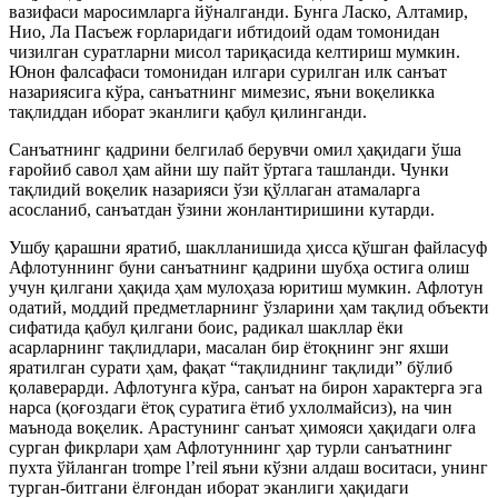
вазифаси маросимларга йўналганди. Бунга Ласко, Алтамир,
Нио, Ла Пасъеж ғорларидаги ибтидоий одам томонидан
чизилган суратларни мисол тариқасида келтириш мумкин.
Юнон фалсафаси томонидан илгари сурилган илк санъат
назариясига кўра, санъатнинг мимезис, яъни воқеликка
тақлиддан иборат эканлиги қабул қилинганди.
Санъатнинг қадрини белгилаб берувчи омил ҳақидаги ўша
ғаройиб савол ҳам айни шу пайт ўртага ташланди. Чунки
тақлидий воқелик назарияси ўзи қўллаган атамаларга
асосланиб, санъатдан ўзини жонлантиришини кутарди.
Ушбу қарашни яратиб, шаклланишида ҳисса қўшган файласуф
Афлотуннинг буни санъатнинг қадрини шубҳа остига олиш
учун қилгани ҳақида ҳам мулоҳаза юритиш мумкин. Афлотун
одатий, моддий предметларнинг ўзларини ҳам тақлид объекти
сифатида қабул қилгани боис, радикал шакллар ёки
асарларнинг тақлидлари, масалан бир ётоқнинг энг яхши
яратилган сурати ҳам, фақат “тақлиднинг тақлиди” бўлиб
қолаверарди. Афлотунга кўра, санъат на бирон характерга эга
нарса (қоғоздаги ётоқ суратига ётиб ухлолмайсиз), на чин
маънода воқелик. Арастунинг санъат ҳимояси ҳақидаги олға
сурган фикрлари ҳам Афлотуннинг ҳар турли санъатнинг
пухта ўйланган trompe l’reil яъни кўзни алдаш воситаси, унинг
турган-битгани ёлғондан иборат эканлиги ҳақидаги