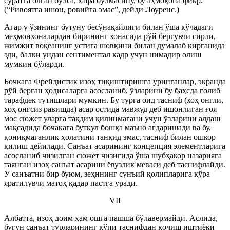
суратга олган бўлса, хафа бўлмасину, бу аҳмоқона фикр.
(“Ривоятга ишон, ровийга эмас”, дейди Лоуренс.)
Агар у ўзининг бутуну бесўнақайлиги билан ўша кўчадаги
меҳмонхоналардан бирининг хонасида рўй бергувчи сирли,
жимжит воқеанинг устига шовқини билан думалаб кирганида
эди, балки ундан сентиментал кадр учун нимадир олиш
мумкин бўларди.
Бочкага Фрейдистик изоҳ тиқиштиришга уринганлар, экранда
рўй берган ҳодисаларга асосланиб, ўзларини бу баҳсда ғолиб
тарафдек тутишлари мумкин. Бу турга оид тасниф (хоҳ онгли,
хоҳ онгсиз равишда) асар остида мавжуд деб ишонлиган ғоя
мос сюжет уларга тақдим қилинмагани учун ўзларини алдаш
мақсадида бочакага буткул бошқа маъно ағдаришади ва бу,
қониқмаганлик ҳолатини танқид эмас, тасниф билан ошкор
қилиш дейилади. Санъат асарининг концепция элементларига
асосланиб чизилган сюжет чизиғида ўша шубҳакор назарияга
таянган изоҳ санъат асарини ёвузлик меваси деб таснифлайди.
У санъатни бир буюм, зеҳннинг сунъий қолипларига кўра
яратилувчи матоҳ қадар пастга уради.
VII
Албатта, изоҳ доим ҳам ошга пашша бўлавермайди. Аслида,
бугун санъат турларининг кўпи таснифдан қочиш иштиёқи