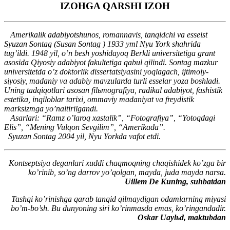
IZOHGA QARSHI IZOH
Amerikalik adabiyotshunos, romannavis, tanqidchi va esseist
Syuzan Sontag (Susan Sontag ) 1933 yml Nyu York shahrida
tug’ildi. 1948 yil, o’n besh yoshidayoq Berkli universitetiga grant
asosida Qiyosiy adabiyot fakultetiga qabul qilindi. Sontag mazkur
universitetda o’z doktorlik dissertatsiyasini yoqlagach, ijtimoiy-
siyosiy, madaniy va adabiy mavzularda turli esselar yoza boshladi.
Uning tadqiqotlari asosan filьmografiya, radikal adabiyot, fashistik
estetika, inqiloblar tarixi, ommaviy madaniyat va freydistik
marksizmga yo’naltirilgandi.
Asarlari: “Ramz o’laroq xastalik”, “Fotografiya”, “Yotoqdagi
Elis”, “Mening Vulqon Sevgilim”, “Amerikada”.
Syuzan Sontag 2004 yil, Nyu Yorkda vafot etdi.
Kontseptsiya deganlari xuddi chaqmoqning chaqishidek ko’zga bir
ko’rinib, so’ng darrov yo’qolgan, mayda, juda mayda narsa.
Uillem De Kuning, suhbatdan
Tashqi ko’rinishga qarab tanqid qilmaydigan odamlarning miyasi
bo’m-bo’sh. Bu dunyoning siri ko’rinmasda emas, ko’ringandadir.
Oskar Uaylьd, maktubdan