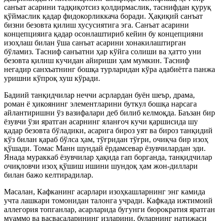
санъат асарини тадқиқотсиз қолдирмаслик, таснифдан қуруқ
қўймаслик қадар фидокорликкача боради. Ҳақиқий санъат
бизни безовта қилиш хусусиятига эга. Санъат асарини
концепцияига қадар осонлаштириб кейин бу концепцияни
изоҳлаш билан ўша санъат асарини хонакилаштирган
бўламиз. Тасниф санъатни ҳар кўйга солиши ва ҳатто уни
безовта қилиш кучидан айириши ҳам мумкин. Тасниф
негадир санхъатнинг бошқа турларидан кўра адабиётга панжа
уришни кўпроқ хуш кўради.
Бадиий танқидчилар неччи асрлардан буён шеър, драма,
роман ё ҳикоянинг элементларини буткул бошқа нарсага
айлантиришни ўз вазифалари деб билиб келмоқда. Баъзан бир
ёзувчи ўзи яратган асарнинг яланғоч кучи қаршисида шу
қадар безовта бўладики, асарига бироз уят ва бироз танқидий
кўз билан қараб бўлса ҳам, тўғридан тўғри, очиқча бир изоҳ
қўшади. Томас Манн шундай ёрдамсевар ёзувчилардан эди.
Янада мураккаб ёзувчилар ҳақида гап борганда, танқидчилар
очиқловчи изоҳ қўшиш ишини шундоқ ҳам жон-диллари
билан бажо келтирадилар.
Масалан, Кафканинг асарлари изоҳкашларнинг энг камида
учта лашкари томонидан талонга учради. Кафкада ижтимоий
аллегория топганлар, асарларида бугунги бюрократия яратган
муаммо ва васвасаларининг изларини, буларнинг натижаси