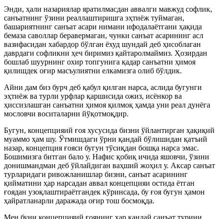
Энди, ҳали назариялар яратилмасдан аввалги мавжуд софлик,
санъатнинг ўзини реаллаштиришга эҳтиёж туймаган,
башариятнинг санъат асари нимани ифодалаётгани ҳақида
бемаза саволлар беравермаган, чунки санъат асарининг асл
вазифасидан хабардор бўлган ёхуд шундай деб ҳисоблаган
даврдаги софликни ҳеч биримиз қайтаролмаймиз. Ҳозирдан
бошлаб шуурнинг охир топгунига қадар санъатни ҳимоя
қилишдек оғир масъулиятни елкамизга олиб бўлдик.
Айни дам биз бурч деб қабул қилган нарса, аслида бугунги
эҳтиёж ва турли урфлар қаршисида ожиз, исёнкор ва
ҳиссизлашган санъатни ҳимоя қилмоқ ҳамда уни реал дунёга
мословчи воситаларни йўқотмоқдир.
Бугун, концепцияий ғоя хусусида бизни ўйлантирган ҳақиқий
муаммо ҳам шу. Ўтмишдаги ўрни қандай бўлишидан қатъий
назар, концепция ғояси бугун тўсиқдан бошқа нарса эмас.
Бошимизга битган бало у. Нафис қобиқ ичида яшовчи, ўзини
донишмандман деб ўйлайдиган ваҳший жоҳил у. Аксар санъат
турларидаги ривожланишлар бизни, санъат асарининг
қийматини ҳар нарсадан аввал концепцияи остида ётган
ғоядан узоқлаштираётгандек кўринсада, бу ғоя бугун ҳамон
ҳайратланарли даражада оғир тош босмоқда.
Мен буни концепцияий ғоянинг ҳар қандай санъат турини