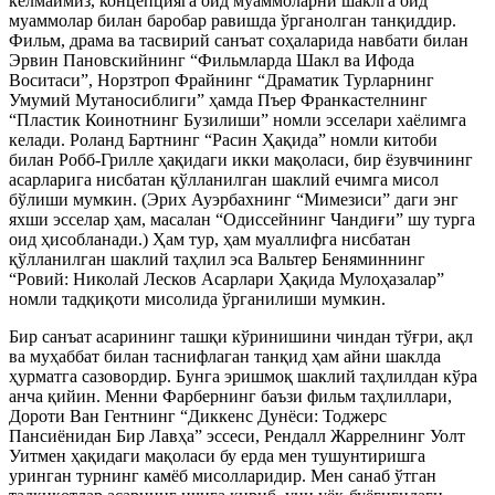
келмаймиз, концепцияга оид муаммоларни шаклга оид
муаммолар билан баробар равишда ўрганолган танқиддир.
Фильм, драма ва тасвирий санъат соҳаларида навбати билан
Эрвин Пановскийнинг “Фильмларда Шакл ва Ифода
Воситаси”, Норзтроп Фрайнинг “Драматик Турларнинг
Умумий Мутаносиблиги” ҳамда Пъер Франкастелнинг
“Пластик Коинотнинг Бузилиши” номли эсселари хаёлимга
келади. Роланд Бартнинг “Расин Ҳақида” номли китоби
билан Робб-Грилле ҳақидаги икки мақоласи, бир ёзувчининг
асарларига нисбатан қўлланилган шаклий ечимга мисол
бўлиши мумкин. (Эрих Ауэрбахнинг “Мимезиси” даги энг
яхши эсселар ҳам, масалан “Одиссейнинг Чандиғи” шу турга
оид ҳисобланади.) Ҳам тур, ҳам муаллифга нисбатан
қўлланилган шаклий таҳлил эса Вальтер Беняминнинг
“Ровий: Николай Лесков Асарлари Ҳақида Мулоҳазалар”
номли тадқиқоти мисолида ўрганилиши мумкин.
Бир санъат асарининг ташқи кўринишини чиндан тўғри, ақл
ва муҳаббат билан таснифлаган танқид ҳам айни шаклда
ҳурматга сазовордир. Бунга эришмоқ шаклий таҳлилдан кўра
анча қийин. Менни Фарбернинг баъзи фильм таҳлиллари,
Дороти Ван Гентнинг “Диккенс Дунёси: Тоджерс
Пансиёнидан Бир Лавҳа” эссеси, Рендалл Жаррелнинг Уолт
Уитмен ҳақидаги мақоласи бу ерда мен тушунтиришга
уринган турнинг камёб мисолларидир. Мен санаб ўтган