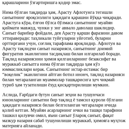
қарашларини ўзгартиришга қодир эмас.
Нима бўлган тақдирда ҳам, Арасту Афлотунга тегишли
санъатнинг яроқсизлиги ҳақидаги қарашни йўққа чиқаради.
Арастуга кўра, ёлғон бўлса бўлмаса санъатнинг муайян
қиймати мавжуд, чунки у энг аввало даволаш шаклидир.
Санъат барибир фойдали, дея Арасту қарши фаразини давом
эттираверади: таҳликали туйғуларни уйғотиб, буларни
орттиргани учун, соғлиқ тарафлама яроқлидир. Афлотун ва
Арасту тақлидчи санъат назарияси, санъатнинг доимий
фигуратив эканлигини тасдиқлаш билан илгарилаб боради.
Тақлид назариясини ҳимоя қилганларнинг безаксифат ва
мураккаб санъатга нима бўлган тақдирда ҳам кўз
юммасликлари керак. Санъатнинг истар-истамас бир
“воқелик” эканлигини айтган ботил инонч, тақлид назарияси
билан чегараланган муаммолар ташқарисига ҳеч чиқмай
туриб ҳам тузатилиши ёхуд қисқартирилиши мумкин.
Аслида, Ғарбдаги бутун санъат зеҳни ва тушунчаси
юнонларнинг санъатни бир тақлид ё тамсил қуроли бўлгани
ҳақидаги назарияси билан белгиланган чегаралари ичида
қолиб кетган. Муайян асарларнинг ички ва ташқи тарафини
ташкил қилувчи омил, яъни санъат ўлароқ санъат, фақат
мазкур назария сабаб тушунилиши мураккаб, ҳимояга муҳтож
материяга айланади.