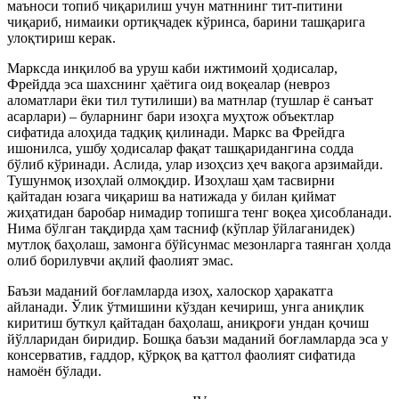
маъноси топиб чиқарилиш учун матннинг тит-питини
чиқариб, нимаики ортиқчадек кўринса, барини ташқарига
улоқтириш керак.
Марксда инқилоб ва уруш каби ижтимоий ҳодисалар,
Фрейдда эса шахснинг ҳаётига оид воқеалар (невроз
аломатлари ёки тил тутилиши) ва матнлар (тушлар ё санъат
асарлари) – буларнинг бари изоҳга муҳтож объектлар
сифатида алоҳида тадқиқ қилинади. Маркс ва Фрейдга
ишонилса, ушбу ҳодисалар фақат ташқаридангина содда
бўлиб кўринади. Аслида, улар изоҳсиз ҳеч вақога арзимайди.
Тушунмоқ изоҳлай олмоқдир. Изоҳлаш ҳам тасвирни
қайтадан юзага чиқариш ва натижада у билан қиймат
жиҳатидан баробар нимадир топишга тенг воқеа ҳисобланади.
Нима бўлган тақдирда ҳам тасниф (кўплар ўйлаганидек)
мутлоқ баҳолаш, замонга бўйсунмас мезонларга таянган ҳолда
олиб борилувчи ақлий фаолият эмас.
Баъзи маданий боғламларда изоҳ, халоскор ҳаракатга
айланади. Ўлик ўтмишини кўздан кечириш, унга аниқлик
киритиш буткул қайтадан баҳолаш, аниқроғи ундан қочиш
йўлларидан биридир. Бошқа баъзи маданий боғламларда эса у
консерватив, ғаддор, қўрқоқ ва қаттол фаолият сифатида
намоён бўлади.