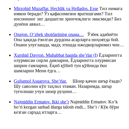
Mirzohid Muzaffar. Hechlik va Hellados. Esse
Тил нимага
имкон беради? Ўз қафасимизни яратишгами? Тил
инсоннинг энг даҳшатли эринчоқлиги эмасмиди? Биз
дунёни аввал…
Onajon. O’zbek shoirlarining onaga…
Ўзбек адабиёти
Она ҳақида ёзилган дурдона асарларга ниҳоятда бой.
Онани улуғлашда, мадҳ этишда ижодкорларимиз чин…
Xurshid Davron. Muhabbat haqida she’rlar (I)
Ёдларингга
олурмисан сирли дамларни, Ёдларингга олурмисан
ширин ғамларни, Ёқиб қўйиб тун қўйнида ёки
шамларни Мени ёдга…
Guljamol Asqarova. She’rlar.
Шоир қачон шеър ёзади?
Шу саволни кўп таҳлил этаман. Назаримда, шеър
туғилиши учун шоир руҳини…
Najmiddin Ermatov. Ikki she’r
Najmiddin Ermatov. Ko‘k
bo‘ri kezgan sarhad itlarga talosh endi... She’r / Кўк бўри
кезган сарҳад итларга…