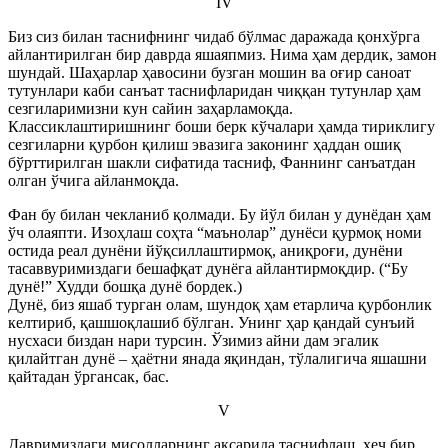
IV
Биз сиз билан таснифнинг чидаб бўлмас даражада қонхўрга
айлантирилган бир даврда яшаяпмиз. Нима ҳам дердик, замон
шундай. Шаҳарлар ҳавосини бузган мошин ва оғир саноат
тутунлари каби санъат таснифларидан чиққан тутунлар ҳам
сезгиларимизни кун сайин заҳарламоқда.
Классиклаштиришнинг боши берк кўчалари ҳамда тириклигу
сезгиларни қурбон қилиш эвазига законинг ҳаддан ошиқ
бўрттирилган шакли сифатида тасниф, Фаннинг санъатдан
олган ўчига айланмоқда.
Фан бу билан чекланиб қолмади. Бу йўл билан у дунёдан ҳам
ўч олаяпти. Изоҳлаш соҳта “маънолар” дунёси қурмоқ номи
остида реал дунёни йўқсиллаштирмоқ, аниқроғи, дунёни
тасаввуримиздаги бешафқат дунёга айлантирмоқдир. (“Бу
дунё!” Худди бошқа дунё бордек.)
Дунё, биз яшаб турган олам, шундоқ ҳам етарлича қурбонлик
келтириб, қашшоқлашиб бўлган. Унинг ҳар қандай сунъий
нусхаси биздан нари турсин. Ўзимиз айни дам эгалик
қилайтган дунё – ҳаётни янада яқиндан, тўлалигича яшашни
қайтадан ўргансак, бас.
V
Давримиздаги мисолларнинг аксарида таснифлаш, ҳеч бир