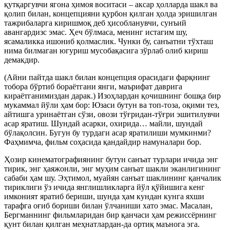
қутқаргувчи ягона ҳимоя воситаси – аксар ҳолларда шакл ва
қолип билан, концепцияни қурбон қилган ҳолда эришилган
тажрибаларга киришмоқ деб ҳисобланувчи, сунъий
авангардизс эмас. Ҳеч бўлмаса, менинг истагим шу,
ясамаликка ишониб қолмаслик. Чунки бу, санъатни тўхташ
нима билмаган югуриш мусобақасига зўрлаб олиб кириш
демакдир.
(Айни пайтда шакл билан концепция орасидаги фарқнинг
тобора бўртиб бораётгани янги, маърифат даврига
кираётганимиздан дарак.) Изоҳлардан қочишнинг бошқа бир
мукаммал йўли ҳам бор: Юзаси бутун ва топ-тоза, оқими тез,
айтишга уринаётган сўзи, овози тўғридан-тўғри эшитилувчи
асар яратиш. Шундай асарки, охирида… майли, шундай
бўлақолсин. Бугун бу турдаги асар яратилиши мумкинми?
Фаҳмимча, фильм соҳасида қандайдир намуналари бор.
Ҳозир кинематографиянинг бутун санъат турлари ичида энг
тирик, энг ҳаяжонли, энг муҳим санъат шакли эканлигининг
сабаби ҳам шу. Эҳтимол, муайян санъат шаклининг қанчалик
тириклиги ўз ичида янглишликларга йўл қўйишига кенг
имконият яратиб бериши, шунда ҳам кундан кунга яхши
тарафга оғиб бориши билан ўлчаниши хато эмас. Масалан,
Бергманнинг фильмларидан бир қанчаси ҳам режиссёрнинг
қунт билан қилган меҳнатлардан-да ортиқ маънога эга.