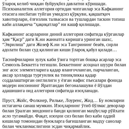
ўлароқ келиб чиққан буйруқбоз давлатни кўришади.
Психоаналитик аллегория ортидан чопганлар эса Кафканинг
отасига нисбатан туйган умидсиз қўрқуви, қақшатқич
хавотирлари, ёлғизлик талвасаси ва тушлардан таскин топиш
каби аллақанча “ҳақиқатлар” ни кашф қилишади.
Кафканинг асарларини диний аллегория сифатида кўрганлар
ҳам “Қаср” даги К.ни жаннатга киришга уринган шахс,
“Эврилиш” даги Жозеф К.ни эса Тангрининг беаёв, сирли
адолати билан суд қилинган киши ўлароқ қабул қилади…
Таснифчиларни зулук каби ўзига тортган бошқа асарлар эса
Семюэль Беккетга тегишли. Беккетнинг асоциал шуури билан
энг асос элементларига қадар яланғочланган, парчаланган,
аксар ҳолларда турғунлик ва тиниқликка қадар
соддалаштирган онглилиги у ёзган нафис пъесалари фонида
модерн инсоннинг Яратгандан бегоналашуви ё йўлдан
адашишига оид аллегория сифатида изоҳланади.
Пруст, Жойс, Фолкнер, Рильке, Лоуренс, Жид… Бу номларни
истаганча санаш мумкин. Изоҳларнинг ўтиб бўлмас деворлар
билан ўралган зиндонига банди қилинган маҳбуслар рўйхати
асло тугамайди. Фақат, изоҳни сиз билан биз каби оддий
кишилар томонидан буюкларга бағишланган мадҳу санолар
билан чекланмаслигини эсдан чиқармайлик.