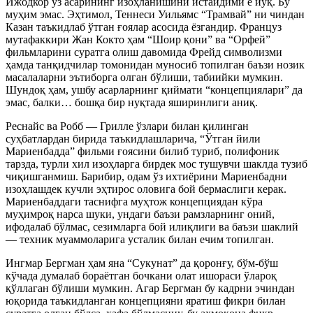
Ижодкор ўз асарининг изоҳланишини истайдими ё йўқ. Бу
муҳим эмас. Эҳтимол, Теннеси Уильямс “Трамвай” ни чиндан
Казан таъкидлаб ўтган ғоялар асосида ёзгандир. Француз
мутафаккири Жан Кокто ҳам “Шоир қони” ва “Орфей”
фильмларини суратга олиш давомида Фрейд символизми
ҳамда танқидчилар томонидан муносиб топилган баъзи нозик
масалаларни эътиборга олган бўлиши, табиийки мумкин.
Шундоқ ҳам, ушбу асарларнинг қиймати “концепциялари” да
эмас, балки… бошқа бир нуқтада яширинлиги аниқ.
Реснайс ва Робб — Грилле ўзлари билан қилинган
суҳбатлардан бирида таъкидлашларича, “Ўтган йили
Мариенбадда” фильми ғоясини билиб туриб, полифоник
тарзда, турли хил изоҳларга бирдек мос тушувчи шаклда тузиб
чиқишганмиш. Барибир, одам ўз ихтиёрини Мариенбадни
изоҳлашдек кучли эҳтирос оловига бой бермаслиги керак.
Мариенбаддаги таснифга муҳтож концепциядан кўра
муҳимроқ нарса шуки, ундаги баъзи рамзларнинг оний,
ифодалаб бўлмас, сезимларга бой илиқлиги ва баъзи шаклий
— техник муаммоларига усталик билан ечим топилган.
Ингмар Бергман ҳам яна “Сукунат” да қоронғу, бўм-бўш
кўчада думалаб бораётган бочкани олат ишораси ўлароқ
қўллаган бўлиши мумкин. Агар Бергман бу кадрни эчиндан
юқорида таъкидланган концепцияни яратиш фикри билан