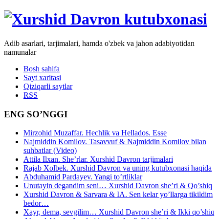
Adib asarlari, tarjimalari, hamda o'zbek va jahon adabiyotidan
namunalar
Bosh sahifa
Sayt xaritasi
Qiziqarli saytlar
RSS
ENG SO’NGGI
Mirzohid Muzaffar. Hechlik va Hellados. Esse
Najmiddin Komilov. Tasavvuf & Najmiddin Komilov bilan
suhbatlar (Video)
Attila Ilxan. She’rlar. Xurshid Davron tarjimalari
Rajab Xolbek. Xurshid Davron va uning kutubxonasi haqida
Abduhamid Pardayev. Yangi to’rtliklar
Unutayin degandim seni… Xurshid Davron she’ri & Qo’shiq
Xurshid Davron & Sarvara & IA. Sen kelar yo’llarga tikildim
bedor…
Xayr, dema, sevgilim… Xurshid Davron she’ri & Ikki qo’shiq