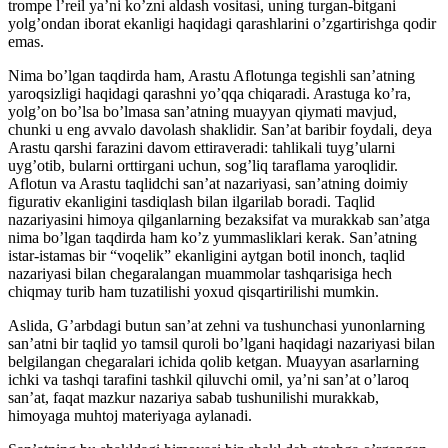
trompe l’reil ya’ni ko’zni aldash vositasi, uning turgan-bitgani
yolg’ondan iborat ekanligi haqidagi qarashlarini o’zgartirishga qodir
emas.
Nima bo’lgan taqdirda ham, Arastu Aflotunga tegishli san’atning
yaroqsizligi haqidagi qarashni yo’qqa chiqaradi. Arastuga ko’ra,
yolg’on bo’lsa bo’lmasa san’atning muayyan qiymati mavjud,
chunki u eng avvalo davolash shaklidir. San’at baribir foydali, deya
Arastu qarshi farazini davom ettiraveradi: tahlikali tuyg’ularni
uyg’otib, bularni orttirgani uchun, sog’liq taraflama yaroqlidir.
Aflotun va Arastu taqlidchi san’at nazariyasi, san’atning doimiy
figurativ ekanligini tasdiqlash bilan ilgarilab boradi. Taqlid
nazariyasini himoya qilganlarning bezaksifat va murakkab san’atga
nima bo’lgan taqdirda ham ko’z yummasliklari kerak. San’atning
istar-istamas bir “voqelik” ekanligini aytgan botil inonch, taqlid
nazariyasi bilan chegaralangan muammolar tashqarisiga hech
chiqmay turib ham tuzatilishi yoxud qisqartirilishi mumkin.
Aslida, G’arbdagi butun san’at zehni va tushunchasi yunonlarning
san’atni bir taqlid yo tamsil quroli bo’lgani haqidagi nazariyasi bilan
belgilangan chegaralari ichida qolib ketgan. Muayyan asarlarning
ichki va tashqi tarafini tashkil qiluvchi omil, ya’ni san’at o’laroq
san’at, faqat mazkur nazariya sabab tushunilishi murakkab,
himoyaga muhtoj materiyaga aylanadi.