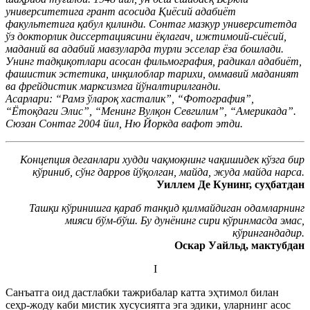
университетига грант асосида Қиёсий адабиёт
факультетига қабул қилинди. Сонтаг мазкур университетда
ўз докторлик диссертациясини ёқлагач, ижтимоий-сиёсий,
маданий ва адабий мавзуларда турли эсселар ёза бошлади.
Унинг тадқиқотлари асосан фильмография, радикал адабиёт,
фашистик эстетика, инқилоблар тарихи, оммавий маданият
ва фрейдистик марксизмга йўналтирилганди.
Асарлари: “Рамз ўлароқ хасталик”, “Фотография”,
“Ётоқдаги Элис”, “Менинг Вулқон Севгилим”, “Америкада”.
Сюзан Сонтаг 2004 йил, Ню Йоркда вафот этди.
Концепция деганлари худди чақмоқнинг чақишидек кўзга бир
кўриниб, сўнг дарров йўқолган, майда, жуда майда нарса.
Уиллем Де Кунинг, суҳбатдан
Ташқи кўринишга қараб танқид қилмайдиган одамларнинг
мияси бўм-бўш. Бу дунёнинг сири кўринмасда эмас,
кўрингандадир.
Оскар Уайльд, мактубдан
I
Санъатга оид дастлабки тажрибалар катта эҳтимол билан
сеҳр-жоду каби мистик хусусиятга эга эдики, уларнинг асос