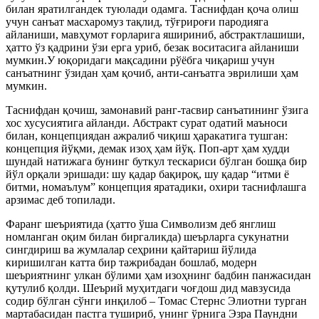
билан яратилгандек туюлади одамга. Таснифдан қоча олиш
учун санъат масхаромуз тақлид, тўғрироғи пародияга
айланиши, мавҳумот ғорларига яшириниб, абстрактлашиши,
ҳатто ўз қадрини ўзи ерга уриб, безак воситасига айланиши
мумкин.У юқоридаги мақсадини рўёбга чиқариш учун
санъатнинг ўзидан ҳам қочиб, анти-санъатга эврилиши ҳам
мумкин.
Таснифдан қочиш, замонавий ранг-тасвир санъатининг ўзига
хос хусусиятига айланди. Абстракт сурат одатий маъноси
билан, концепциядан ажралиб чиқиш ҳаракатига тушган:
концепция йўқми, демак изоҳ ҳам йўқ. Поп-арт ҳам худди
шундай натижага бунинг буткул тескариси бўлган бошқа бир
йўл орқали эришади: шу қадар бақироқ, шу қадар “итми ё
битми, номаълум” концепция яратадики, охири таснифлашга
арзимас деб топилади.
Фаранг шеъриятида (ҳатто ўша Символизм деб янглиш
номланган оқим билан биргаликда) шеърларга сукунатни
сингдириш ва жумлалар сеҳрини қайтариш йўлида
киришилган катта бир тажрибадан бошлаб, модерн
шеъриятнинг улкан бўлими ҳам изоҳнинг бадбин панжасидан
қутулиб қолди. Шеърий муҳитдаги чоғдош дид мавзусида
содир бўлган сўнги инқилоб – Томас Стернс Элиотни турган
мартабасидан пастга тушириб, унинг ўрнига Эзра Паундни