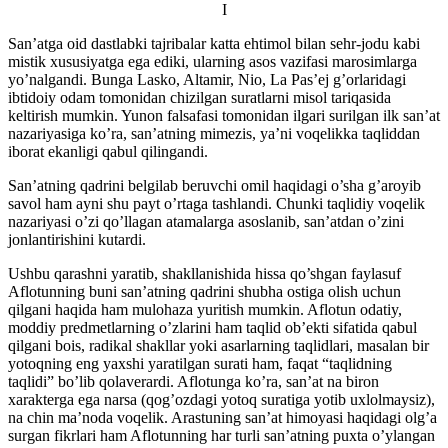
I
San’atga oid dastlabki tajribalar katta ehtimol bilan sehr-jodu kabi
mistik xususiyatga ega ediki, ularning asos vazifasi marosimlarga
yo’nalgandi. Bunga Lasko, Altamir, Nio, La Pas’ej g’orlaridagi
ibtidoiy odam tomonidan chizilgan suratlarni misol tariqasida
keltirish mumkin. Yunon falsafasi tomonidan ilgari surilgan ilk san’at
nazariyasiga ko’ra, san’atning mimezis, ya’ni voqelikka taqliddan
iborat ekanligi qabul qilingandi.
San’atning qadrini belgilab beruvchi omil haqidagi o’sha g’aroyib
savol ham ayni shu payt o’rtaga tashlandi. Chunki taqlidiy voqelik
nazariyasi o’zi qo’llagan atamalarga asoslanib, san’atdan o’zini
jonlantirishini kutardi.
Ushbu qarashni yaratib, shakllanishida hissa qo’shgan faylasuf
Aflotunning buni san’atning qadrini shubha ostiga olish uchun
qilgani haqida ham mulohaza yuritish mumkin. Aflotun odatiy,
moddiy predmetlarning o’zlarini ham taqlid ob’ekti sifatida qabul
qilgani bois, radikal shakllar yoki asarlarning taqlidlari, masalan bir
yotoqning eng yaxshi yaratilgan surati ham, faqat “taqlidning
taqlidi” bo’lib qolaverardi. Aflotunga ko’ra, san’at na biron
xarakterga ega narsa (qog’ozdagi yotoq suratiga yotib uxlolmaysiz),
na chin ma’noda voqelik. Arastuning san’at himoyasi haqidagi olg’a
surgan fikrlari ham Aflotunning har turli san’atning puxta o’ylangan