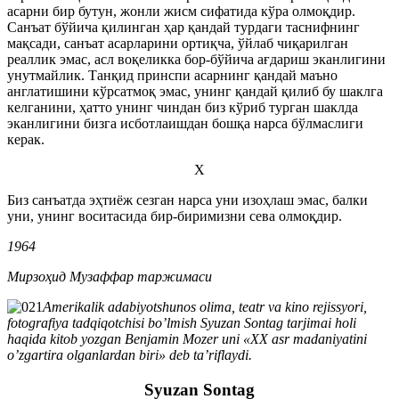
асарни бир бутун, жонли жисм сифатида кўра олмоқдир.
Санъат бўйича қилинган ҳар қандай турдаги таснифнинг
мақсади, санъат асарларини ортиқча, ўйлаб чиқарилган
реаллик эмас, асл воқеликка бор-бўйича ағдариш эканлигини
унутмайлик. Танқид принспи асарнинг қандай маъно
англатишини кўрсатмоқ эмас, унинг қандай қилиб бу шаклга
келганини, ҳатто унинг чиндан биз кўриб турган шаклда
эканлигини бизга исботлаишдан бошқа нарса бўлмаслиги
керак.
X
Биз санъатда эҳтиёж сезган нарса уни изоҳлаш эмас, балки
уни, унинг воситасида бир-биримизни сева олмоқдир.
1964
Мирзоҳид Музаффар таржимаси
Amerikalik adabiyotshunos olima, teatr va kino rejissyori,
fotografiya tadqiqotchisi bo’lmish Syuzan Sontag tarjimai holi
haqida kitob yozgan Benjamin Mozer uni «XX asr madaniyatini
o’zgartira olganlardan biri» deb ta’riflaydi.
Syuzan Sontag