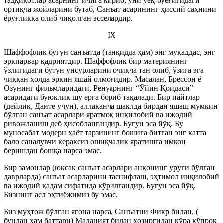
тадқиқотлар асарнинг ичига кириб, уни уёқ-буёғигидаги
ортиқча жойларини бутаб, Санъат асарининг ҳиссий саҳнини
ёруғликка олиб чиқолган эсселардир.
IX
Шаффофлик бугун санъатда (танқидда ҳам) энг муқаддас, энг
эркпарвар қадриятдир. Шаффофлик бир материянинг
ўзлигидаги бутун унсурларини очиқча тан олиб, ўзига эга
чиққан ҳолда эркин яшай олмоғидир. Масалан, Брессон ё
Озунинг фильмларидаги, Ренуарнинг “Ўйин Қоидаси”
асаридаги буюклик шу ерга бориб тақалади. Бир пайтлар
(дейлик, Данте учун), аллақанча шаклда бирдан яшаш мумкин
бўлган санъат асарлари яратмоқ инқилобий ва ижодий
ривожланиш деб ҳисоблангандир. Бугун эса йўқ. Бу
муносабат модерн ҳаёт тарзининг бошига битган энг катта
бало саналувчи кераксиз ошиқчалик яратишга имкон
беришдан бошқа нарса эмас.
Бир замонлар (юксак санъат асарлари анқонинг уруғи бўлган
даврларда) санъат асарларини таснифлаш, эҳтимол инқилобий
ва ижодий қадам сифатида кўрилгандир. Бугун эса йўқ.
Бизнинг асл эҳтиёжимиз бу эмас.
Биз муҳтож бўлган ягона нарса, Санъатни Фикр билан, (
бундан ҳам баттари) Маданият билан ҳозиргидан кўра кўпроқ