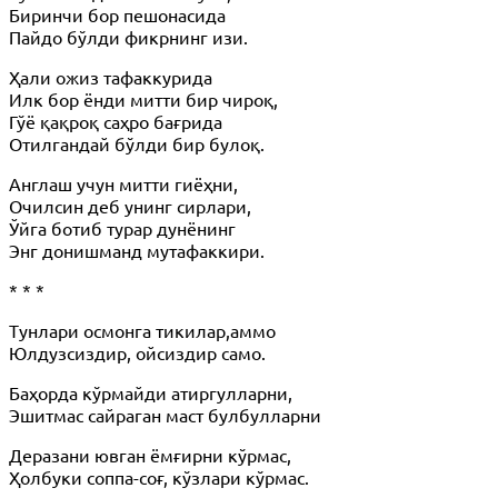
Биринчи бор пешонасида
Пайдо бўлди фикрнинг изи.
Ҳали ожиз тафаккурида
Илк бор ёнди митти бир чироқ,
Гўё қақроқ саҳро бағрида
Отилгандай бўлди бир булоқ.
Англаш учун митти гиёҳни,
Очилсин деб унинг сирлари,
Ўйга ботиб турар дунёнинг
Энг донишманд мутафаккири.
* * *
Тунлари осмонга тикилар,аммо
Юлдузсиздир, ойсиздир само.
Баҳорда кўрмайди атиргулларни,
Эшитмас сайраган маст булбулларни
Деразани ювган ёмғирни кўрмас,
Ҳолбуки соппа-соғ, кўзлари кўрмас.