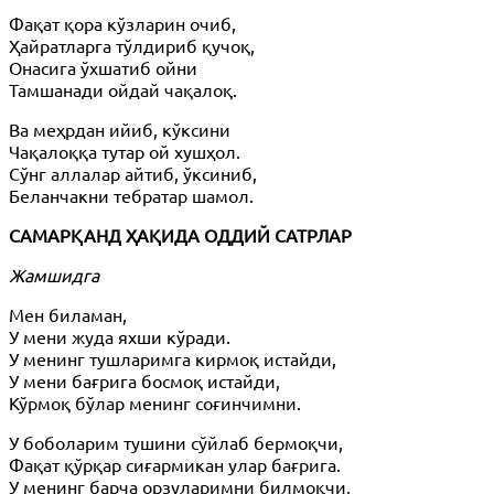
Фақат қора кўзларин очиб,
Ҳайратларга тўлдириб қучоқ,
Онасига ўхшатиб ойни
Тамшанади ойдай чақалоқ.
Ва меҳрдан ийиб, кўксини
Чақалоққа тутар ой хушҳол.
Сўнг аллалар айтиб, ўксиниб,
Беланчакни тебратар шамол.
САМАРҚАНД ҲАҚИДА ОДДИЙ САТРЛАР
Жамшидга
Мен биламан,
У мени жуда яхши кўради.
У менинг тушларимга кирмоқ истайди,
У мени бағрига босмоқ истайди,
Кўрмоқ бўлар менинг соғинчимни.
У боболарим тушини сўйлаб бермоқчи,
Фақат қўрқар сиғармикан улар бағрига.
У менинг барча орзуларимни билмоқчи,