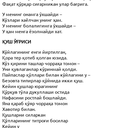
Фақат қўрқар сиғармикан улар бағрига.
У менинг онамга ўхшайди –
Кўзлари хаёлчан унинг ҳам.
У менинг болалигимга ўхшайди –
У ҳам менга ёзолмайди хат.
ҚУШ ЎҒРИСИ
Кўйлагининг енги йиртилган,
Қора тер қотиб қолган юзида.
Кўз қирини ташлар чорраҳа томон –
Уни қувлаганлар кўринмай қолди.
Пайпаслар қўллари билан кўйлагини у –
Безовта типирлар қўйнида икки қуш.
Кейин қушлар юрагининг
Қўрқув тўла дукуллаши остида
Нафасини ростлай бошлайди.
Яна қараб қўяр чорраҳа томон
Хавотир билан.
Қушларни силаркан
Қўлларининг титроғи босилар
Кейин у