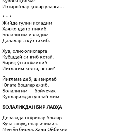
Қувонч қолмас,
Изтироблар қолар уларга…
* * *
Жийда гулин исладим
Ҳаяжондан энтикиб.
Болалигим изладим
Далаларга кўз тикиб.
Ҳув, олис-олисларга
Қуёшдай сингиб кетай.
Бироқ ўтга кўмилиб
Йиғлагим келса, нетай?
Йиғлама деб, шивирлаб
Юпата бошлар ажиб,
Болалигим — бойчечак
Қўлларимдан ушлаб жим.
БОЛАЛИКДАН БИР ЛАВҲА
Деразадан кўринар боғлар –
Кўча совуқ, ёнар ичимиз.
Мен ўн бирда. Ҳали Ойбекни