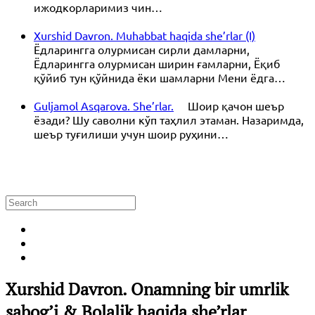
ижодкорларимиз чин…
Xurshid Davron. Muhabbat haqida she’rlar (I)
Ёдларингга олурмисан сирли дамларни,
Ёдларингга олурмисан ширин ғамларни, Ёқиб
қўйиб тун қўйнида ёки шамларни Мени ёдга…
Guljamol Asqarova. She’rlar.
Шоир қачон шеър
ёзади? Шу саволни кўп таҳлил этаман. Назаримда,
шеър туғилиши учун шоир руҳини…
Xurshid Davron. Onamning bir umrlik
sabog’i & Bolalik haqida she’rlar