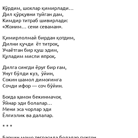
Кўрдим, шохлар қимирлади…
Дил қўрқувни туйган дам,
Кимдир титраб шивирлади:
«Жоним… сени севаман».
Қимирлолмай бирдан қотдим,
Дилни қучди ёт титроқ,
Учаётган бир қуш эдим,
Қуладим мисли япроқ.
Дилга сингди ёруғ бир ғам,
Унут бўлди куз, ўйин,
Сокин шамол
димоғимга
Сочди ифор — соч бўйин.
Боғда ҳамон бекинмачоқ
Ўйнар эди болалар…
Мени эса чорлар эди
Ёлғизлик ва далалар.
* * *
Барчин момо теграсида болалар ғужғон,