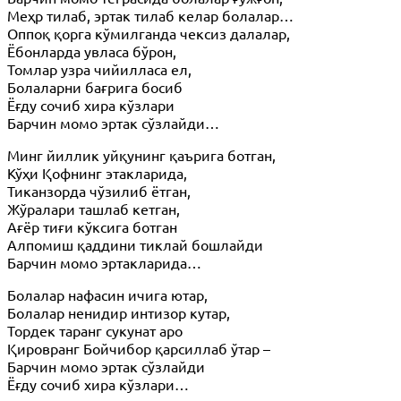
Меҳр тилаб, эртак тилаб келар болалар…
Оппоқ қорга кўмилганда чексиз далалар,
Ёбонларда увласа бўрон,
Томлар узра чийилласа ел,
Болаларни бағрига босиб
Ёғду сочиб хира кўзлари
Барчин момо эртак сўзлайди…
Минг йиллик уйқунинг қаърига ботган,
Кўҳи Қофнинг этакларида,
Тиканзорда чўзилиб ётган,
Жўралари ташлаб кетган,
Ағёр тиғи кўксига ботган
Алпомиш қаддини тиклай бошлайди
Барчин момо эртакларида…
Болалар нафасин ичига ютар,
Болалар ненидир интизор кутар,
Тордек таранг сукунат аро
Қировранг Бойчибор қарсиллаб ўтар –
Барчин момо эртак сўзлайди
Ёғду сочиб хира кўзлари…