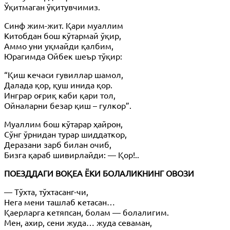
Ўқитмаган ўқитувчимиз.
Синф жим-жит. Қари муаллим
Китобдан бош кўтармай ўқир,
Аммо уни уқмайди қалбим,
Юрагимда Ойбек шеър тўқир:
“Қиш кечаси гувиллар шамол,
Далада қор, қуш инида қор.
Инграр оғриқ каби қари тол,
Ойналарни безар қиш – гулкор”.
Муаллим бош кўтарар ҳайрон,
Сўнг ўрнидан турар шиддаткор,
Деразани зарб билан очиб
,
Бизга қараб шивирлайди: — Қор!..
ПОЕЗДДАГИ ВОҚЕА ЁКИ БОЛАЛИКНИНГ ОВОЗИ
— Тўхта, тўхтасанг-чи,
Нега мени ташлаб кетасан…
Қаерларга кетяпсан, болам — болалигим.
Мен, ахир, сени жуда… жуда севаман,