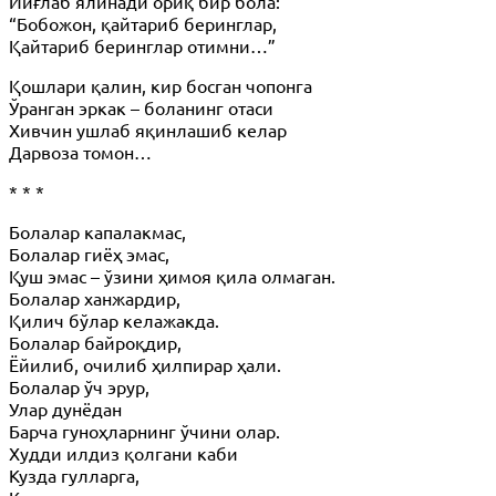
Йиғлаб ялинади ориқ бир бола:
“Бобожон, қайтариб беринглар,
Қайтариб беринглар отимни…”
Қошлари қалин, кир босган чопонга
Ўранган эркак – боланинг отаси
Хивчин ушлаб яқинлашиб келар
Дарвоза томон…
* * *
Болалар капалакмас,
Болалар гиёҳ эмас,
Қуш эмас – ўзини ҳимоя қила олмаган.
Болалар ханжардир,
Қилич бўлар келажакда.
Болалар байроқдир,
Ёйилиб, очилиб ҳилпирар ҳали.
Болалар ўч эрур,
Улар дунёдан
Барча гуноҳларнинг ўчини олар.
Худди илдиз қолгани каби
Кузда гулларга,