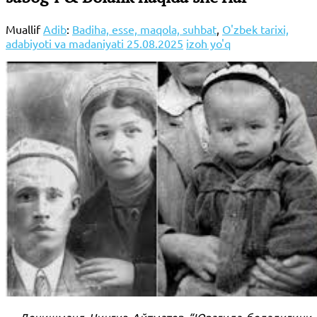
Muallif
Adib
:
Badiha, esse, maqola, suhbat
,
O'zbek tarixi,
adabiyoti va madaniyati
25.08.2025
izoh yo'q
Донишманд Чингиз Айтматов “Юрагида болалигини