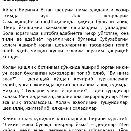
Айнан биринчи ёзган шеърим нима ҳақдалиги ҳозир
эсимда йўқ. Илк шеърларим
Самарқанд,Регистон,Шоҳизинда ҳақида бўлгани аниқ.
Шеър ёзишимни ҳаммадан яширардим , уялардим.
Бола юрагимда китобга,адабиётга меҳр уйғотган, она
тили ва адабиёт муаллимаси бўлмиш Субуҳабегим
холам яшириб юрган шеърларимни тасодифан топиб
олиб ўқиб чиққан кунни эсласам юрагим ҳаприқиб
кетади.
Холам қишлик ботинкам қўнжида яшириб юрган икки-
уч қават букланган қоғозларни топиб олиб, ”Бу нима
экан?” – дегандай кўздан кечириб турганларини
кўриб,турган жойимда қотиб қолганим аниқ ёдимда.
Ниҳоят, “ Буларни ўзинг ёздингми?” – деб сўрадилар
холам. Мен индамагач,саволни яна такрорладилар. Мен
эса миқ этолмасдим. Холам аҳволимни тушундилар,
шекилли, жилмайиб, елкамни силадилар.
Кейин холам қўлидаги қоғозларнинг бирини кўрсатиб:
“Лекин, мана бунақа шеърлар ёзма” – дедилар. Мен
қайси шеър экан, деганча қоғозга мўраладим. Гўри