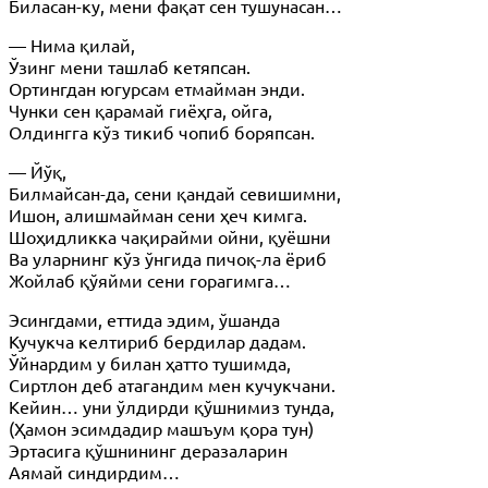
Биласан-ку, мени фақат сен тушунасан…
— Нима қилай,
Ўзинг мени ташлаб кетяпсан.
Ортингдан югурсам етмайман энди.
Чунки сен қарамай гиёҳга, ойга,
Олдингга кўз тикиб чопиб боряпсан.
— Йўқ,
Билмайсан-да, сени қандай севишимни,
Ишон, алишмайман сени ҳеч кимга.
Шоҳидликка чақирайми ойни, қуёшни
Ва уларнинг кўз ўнгида пичоқ-ла ёриб
Жойлаб қўяйми сени горагимга…
Эсингдами, еттида эдим, ўшанда
Кучукча келтириб бердилар дадам.
Ўйнардим у билан ҳатто тушимда,
Сиртлон деб атагандим мен кучукчани.
Кейин… уни ўлдирди қўшнимиз тунда,
(Ҳамон эсимдадир машъум қора тун)
Эртасига қўшнининг деразаларин
Аямай синдирдим…