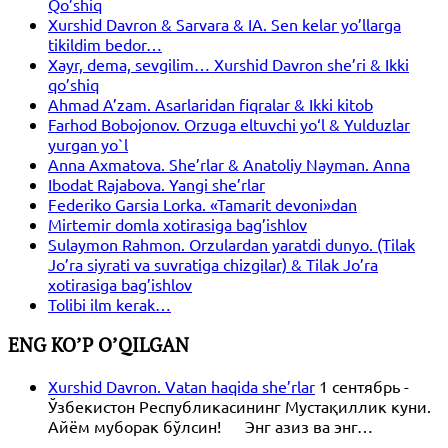
Qo’shiq
Xurshid Davron & Sarvara & IA. Sen kelar yo’llarga
tikildim bedor…
Xayr, dema, sevgilim… Xurshid Davron she’ri & Ikki
qo’shiq
Ahmad A’zam. Asarlaridan fiqralar & Ikki kitob
Farhod Bobojonov. Orzuga eltuvchi yo‘l & Yulduzlar
yurgan yo`l
Anna Axmatova. She’rlar & Anatoliy Nayman. Anna
Ibodat Rajabova. Yangi she’rlar
Federiko Garsia Lorka. «Tamarit devoni»dan
Mirtemir domla xotirasiga bag’ishlov
Sulaymon Rahmon. Orzulardan yaratdi dunyo. (Tilak
Jo’ra siyrati va suvratiga chizgilar) & Tilak Jo’ra
xotirasiga bag’ishlov
Tolibi ilm kerak…
ENG KO’P O’QILGAN
Xurshid Davron. Vatan haqida she’rlar
1 сентябрь -
Ўзбекистон Республикасининг Мустақиллик куни.
Айём муборак бўлсин! Энг азиз ва энг…