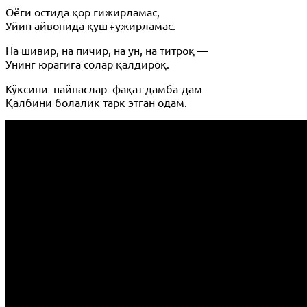
Оёғи остида қор ғижирламас,
Уйин айвонида қуш ғужирламас.
На шивир, на пичир, на ун, на титроқ —
Унинг юрагига солар қалдироқ.
Кўксини пайпаслар фақат дамба-дам
Қалбини болалик тарк этган одам.