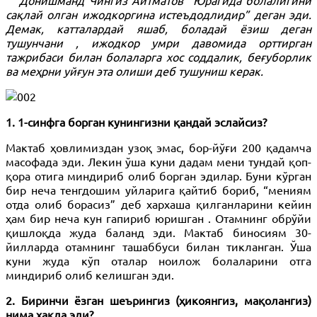
сақлай олган ижодкоргина истеъдодлидир” деган эди.
Демак, катталардай яшаб, боладай ёзиш деган
тушунчани , ижодкор умри давомида орттирган
тажрибаси билан болаларга хос соддалик, беғуборлик
ва меҳрни уйғун эта олиши деб тушуниш керак.
1. 1-синфга борган кунингизни қандай эслайсиз?
Мактаб ҳовлимиздан узоқ эмас, бор-йўғи 200 қадамча
масофада эди. Лекин ўша куни дадам мени тундай қоп-
қора отига миндириб олиб борган эдилар. Буни кўрган
бир неча тенгдошим уйларига қайтиб бориб, “мениям
отда олиб борасиз” деб хархаша қилганларини кейин
ҳам бир неча кун гапириб юришган . Отамнинг обрўйи
қишлоқда жуда баланд эди. Мактаб биносиям 30-
йилларда отамнинг ташаббуси билан тикланган. Ўша
куни жуда кўп оталар ноилож болаларини отга
миндириб олиб келишган эди.
2. Биринчи ёзган шеърингиз (ҳикоянгиз, мақолангиз)
нима ҳақда эди?