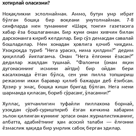
хотирлай оласизми?
Ноҳақликни эслолмайман. Аммо, бутун умр ибрат
бўлган бошқа бир воқеани унутолмайман. 7-8
синфларда мен туманнинг «Шарқ тонги» газетасига
хабар ёза бошлаганман. Бир куни онам хивчин билан
дарсхонамга кириб келдилар. Бир сўз демасдан савалай
бошладилар. Мен хонадан ҳовлига қочиб чиқдим.
Узоқроқда туриб “Нега урасиз, нима қилдим?” дедим
ҳиқиллаб йиғлаганча. Онам “Нега ёлғонни ёзасан?”
дедилар жаҳлдан тушмай. “Фалончи (онам яқин
дугонасининг исмини айтди) бир ойдан бери
касалхонада ётган бўлса, сен уни пилла топшириш
режасини икки баравар қилиб бажарди деб ёзибсан.
Ҳозир у эмас, бошқа киши бригад бўлган. Нега мени
шарманда қиласан, бориб сўрасанг, ўласанми?”
Хуллас, уятчанлигим туфайли пиллахона бормай,
узоқдан сўраб-суриштириб ёзган кичкина хабарим
эълон қилинган куннинг эртаси онам журналистиканинг,
албатта, адабиётнинг ҳам асосий талаби — ёлғонни
ёзмаслик ҳақида бир умрлик сабоқ берган эдилар.