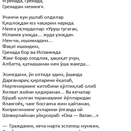
«Гренада, Гренада,
Гренадам менинг».
Учинчи кун ушлаб олдилар
Қишлоқдан юз чақирим нарида.
Менга уқтирдилар: «Уруш тугаган,
Испания узоқда… жуда узоқда».
Мен-чи, ишонмадим…
Фақат ишондим,
Гренада бор ва Испанияда
Жанг борар озодлик, ҳақиқат учун,
Албатта, қатнашаман мен ўша жангда…
Эсингдами, ўн олтида эдим, ўшанда
Дарғамариқ қирларини ёқалаб,
Миртемирнинг китобини қўлтиқлаб олиб
Хилват жойни қидираман… Ва кечалар
Бўшаб қолган тирамаҳнинг йўлларидан
Ялангоёқ, чанг босганча жим қайтаман,
Кипригимнинг учларини ўпганда ой
Шивирлайман уйқусираб: «Она — Ватан…»
— Гражданин, неча марта эслатиш мумкин,