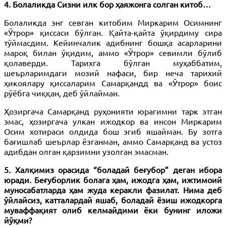
4. Болаликда Сизни илк бор ҳаяжонга солган китоб…
Болаликда энг севган китобим Миркарим Осимнинг
«Ўтрор» қиссаси бўлган. Қайта-қайта ўқирдиму сира
тўймасдим. Кейинчалик адибнинг бошқа асарларини
мароқ билан ўқидим, аммо «Ўтрор» севимли бўлиб
қолаверди. Тарихга бўлган муҳаббатим,
шеърларимдаги мозий нафаси, бир неча тарихий
ҳикоялару қиссаларим Самарқандд ва «Ўтрор» боис
рўёбга чиққан, деб ўйлайман.
Ҳозиргача Самарқанд руҳонияти юрагимни тарк этган
эмас, ҳозиргача улкан ижодкор ва инсон Миркарим
Осим хотираси олдида бош эгиб яшайман. Бу зотга
бағишлаб шеърлар ёзганман, аммо Самарқанд ва устоз
адибдан олган қарзимни узолган эмасман.
5. Халқимиз орасида “боладай беғубор” деган ибора
юради. Беғуборлик болага ҳам, ижодга ҳам, ижтимоий
муносабатларда ҳам жуда керакли фазилат. Нима деб
ўйлайсиз, катталардай яшаб, боладай ёзиш ижодкорга
муваффақият олиб келмайдими ёки бунинг иложи
йўқми?