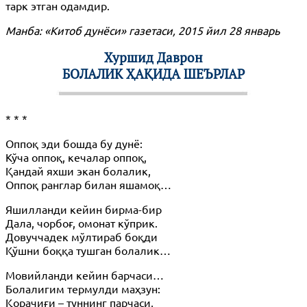
тарк этган одамдир.
Манба: «Китоб дунёси» газетаси, 2015 йил 28 январь
Хуршид Даврон
БОЛАЛИК ҲАҚИДА ШЕЪРЛАР
* * *
Оппоқ эди бошда бу дунё:
Кўча оппоқ, кечалар оппоқ,
Қандай яхши экан болалик,
Оппоқ ранглар билан яшамоқ…
Яшилланди кейин бирма-бир
Дала, чорбоғ, омонат кўприк.
Довуччадек мўлтираб боқди
Қўшни боққа тушган болалик…
Мовийланди кейин барчаси…
Болалигим термулди маҳзун:
Қорачиғи – туннинг парчаси,