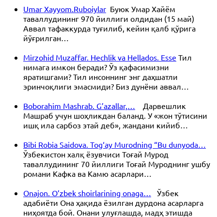
Umar Xayyom.Ruboiylar
Буюк Умар Хайём
таваллудининг 970 йиллиги олдидан (15 май)
Аввал тафаккурда туғилиб, кейин қалб қўрига
йўғрилган…
Mirzohid Muzaffar. Hechlik va Hellados. Esse
Тил
нимага имкон беради? Ўз қафасимизни
яратишгами? Тил инсоннинг энг даҳшатли
эринчоқлиги эмасмиди? Биз дунёни аввал…
Boborahim Mashrab. G’azallar,…
Дарвешлик
Машраб учун шоҳликдан баланд. У «жон тўтисини
ишқ ила сарбоз этай деб», жандани кийиб…
Bibi Robia Saidova. Tog‘ay Murodning “Bu dunyoda…
Ўзбекистон халқ ёзувчиси Тоғай Мурод
таваллудининг 70 йиллиги Тоғай Муроднинг ушбу
романи Кафка ва Камю асарлари…
Onajon. O’zbek shoirlarining onaga…
Ўзбек
адабиёти Она ҳақида ёзилган дурдона асарларга
ниҳоятда бой. Онани улуғлашда, мадҳ этишда