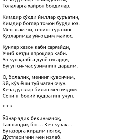
Толаларга ҳайрон боқдилар.
Кимдир сўкди йиллар суръатин,
Кимдир боғлар томон бурди юз.
Мен эсам-чи, сенинг суратинг
Кўзларимда уйғотдим майюс.
Кунлар хазон каби сарғайди,
Учиб кетди япроқлар каби.
Ул кун қалбга дунё сиғарди,
Бугун сиғмас ўзимнинг дардим.
О, болалик, менинг қувончим,
Эй, кўз ёши туймаган очун.
Кеча дўстлар билан мен ичдим
Сенинг боқий қудратинг учун.
* * *
Ўйнар эдик бекинмачоқ,
Ташландиқ боғ… Кеч кузак…
Бутазорга кирдим ногоҳ,
Дўстларимни мен излаб.