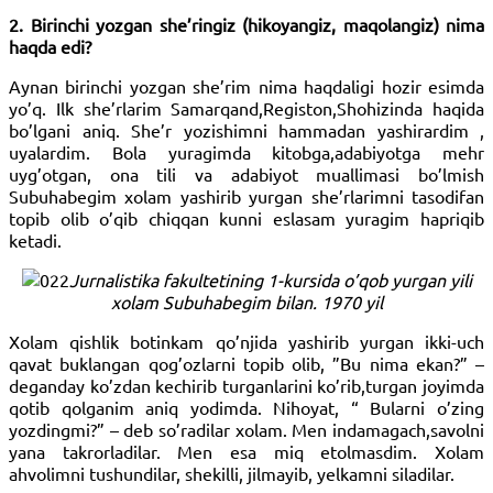
2. Birinchi yozgan she’ringiz (hikoyangiz, maqolangiz) nima
haqda edi?
Aynan birinchi yozgan she’rim nima haqdaligi hozir esimda
yo’q. Ilk she’rlarim Samarqand,Registon,Shohizinda haqida
bo’lgani aniq. She’r yozishimni hammadan yashirardim ,
uyalardim. Bola yuragimda kitobga,adabiyotga mehr
uyg’otgan, ona tili va adabiyot muallimasi bo’lmish
Subuhabegim xolam yashirib yurgan she’rlarimni tasodifan
topib olib o’qib chiqqan kunni eslasam yuragim hapriqib
ketadi.
Jurnalistika fakultetining 1-kursida o’qob yurgan yili
xolam Subuhabegim bilan. 1970 yil
Xolam qishlik botinkam qo’njida yashirib yurgan ikki-uch
qavat buklangan qog’ozlarni topib olib, ”Bu nima ekan?” –
deganday ko’zdan kechirib turganlarini ko’rib,turgan joyimda
qotib qolganim aniq yodimda. Nihoyat, “ Bularni o’zing
yozdingmi?” – deb so’radilar xolam. Men indamagach,savolni
yana takrorladilar. Men esa miq etolmasdim. Xolam
ahvolimni tushundilar, shekilli, jilmayib, yelkamni siladilar.