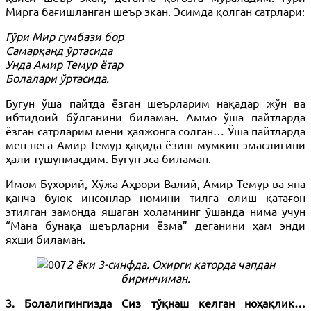
Мирга бағишланган шеър экан. Эсимда қолган сатрлари:
Гўри Мир гумбази бор
Самарқанд ўртасида
Унда Амир Темур ётар
Болалари ўртасида.
Бугун ўша пайтда ёзган шеърларим нақадар жўн ва
ибтидоий бўлганини биламан. Аммо ўша пайтларда
ёзган сатрларим мени ҳаяжонга солган… Ўша пайтларда
мен нега Амир Темур ҳақида ёзиш мумкин эмаслигини
ҳали тушунмасдим. Бугун эса биламан.
Имом Бухорий, Хўжа Аҳрори Валий, Амир Темур ва яна
қанча буюк инсонлар номини тилга олиш қатағон
этилган замонда яшаган холамнинг ўшанда нима учун
“Мана бунақа шеърларни ёзма” деганини ҳам энди
яхши биламан.
2 ёки 3-синфда. Охирги қаторда чапдан
биринчиман.
3. Болалигингизда Сиз тўқнаш келган ноҳақлик…