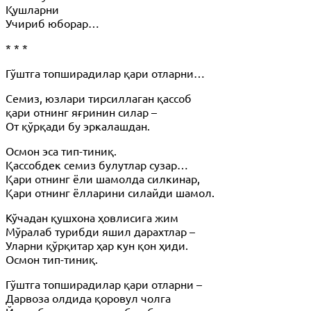
Қушларни
Учириб юборар…
* * *
Гўштга топширадилар қари отларни…
Семиз, юзлари тирсиллаган қассоб
қари отнинг яғринин силар –
От қўрқади бу эркалашдан.
Осмон эса тип-тиниқ.
Қассобдек семиз булутлар сузар…
Қари отнинг ёли шамолда силкинар,
Қари отнинг ёлларини силайди шамол.
Кўчадан қушхона ҳовлисига жим
Мўралаб турибди яшил дарахтлар –
Уларни қўрқитар ҳар кун қон ҳиди.
Осмон тип-тиниқ.
Гўштга топширадилар қари отларни –
Дарвоза олдида қоровул чолга