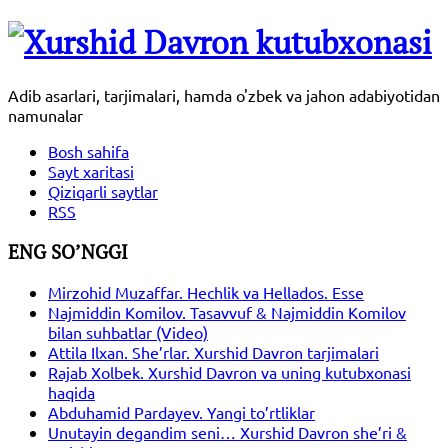
Adib asarlari, tarjimalari, hamda o'zbek va jahon adabiyotidan
namunalar
Bosh sahifa
Sayt xaritasi
Qiziqarli saytlar
RSS
ENG SO’NGGI
Mirzohid Muzaffar. Hechlik va Hellados. Esse
Najmiddin Komilov. Tasavvuf & Najmiddin Komilov
bilan suhbatlar (Video)
Attila Ilxan. She’rlar. Xurshid Davron tarjimalari
Rajab Xolbek. Xurshid Davron va uning kutubxonasi
haqida
Abduhamid Pardayev. Yangi to’rtliklar
Unutayin degandim seni… Xurshid Davron she’ri &