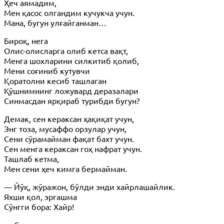
Ҳеч аямадим,
Мен қасос олгандим кучукча учун.
Мана, бугун улғайганман…
Бироқ, нега
Олис-олисларга олиб кетса вақт,
Менга шохларини силкитиб қолиб,
Мени соғиниб кутувчи
Қоратолни кесиб ташлаган
Қўшнимнинг ложувард деразалари
Синмасдан ярқираб турибди бугун?
Демак, сен кераксан ҳақиқат учун,
Энг тоза, мусаффо орзулар учун,
Сени сўрамайман фақат бахт учун.
Сен менга кераксан гоҳ нафрат учун.
Ташлаб кетма,
Мен сени ҳеч кимга бермайман.
— Йўқ, жўражон, бўлди энди хайрлашайлик.
Яхши қол, эргашма
Сўнгги бора: Хайр!