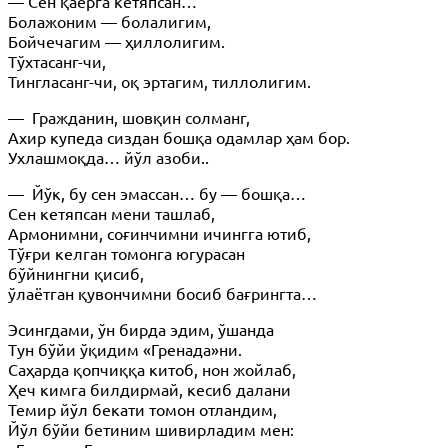
— Сен қаерга кетяпсан…
Болажоним — болалигим,
Бойчечагим — ҳиллолигим.
Тўхтасанг-чи,
Тингласанг-чи, оқ эртагим, тиллолигим.
— Гражданин, шовқин солманг,
Ахир купеда сиздан бошқа одамлар ҳам бор.
Ухлашмоқда… йўл азоби..
— Йўк, бу сен эмассан… бу — бошқа…
Сен кетяпсан мени ташлаб,
Армонимни, соғинчимни ичингга ютиб,
Тўғри келган томонга югурасан
бўйнингни қисиб,
ўлаётган қувончимни босиб бағрингта…
Эсингдами, ўн бирда эдим, ўшанда
Тун бўйи ўқидим «Гренада»ни.
Саҳарда қопчиққа китоб, нон жойлаб,
Ҳеч кимга билдирмай, кесиб далани
Темир йўл бекати томон отландим,
Йўл бўйи бетиним шивирладим мен: