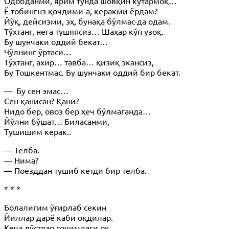
Одобданми, ярим тунда шовқин кўтармоқ…
Ё тобингнз қочдими-а, керакми ёрдам?
Йўқ, дейсизми, эҳ, бунақа бўлмас-да одам.
Тўхтанг, нега тушяпсиз… Шаҳар кўп узоқ.
Бу шунчаки оддий бекат…
Чўлнинг ўртаси…
Тўхтанг, ахир… тавба… қизиқ экансиз,
Бу Тошкентмас. Бу шунчаки оддий бир бекат.
— Бу сен эмас…
Сен қанисан? Қани?
Нидо бер, овоз бер ҳеч бўлмаганда…
Йўлни бўшат… Биласанми,
Тушишим керак..
— Телба.
— Нима?
— Поезддан тушиб кетди бир телба.
* * *
Болалигим ўғирлаб секин
Йиллар дарё каби оқдилар.
Кеча дўстлар сочимдаги оқ