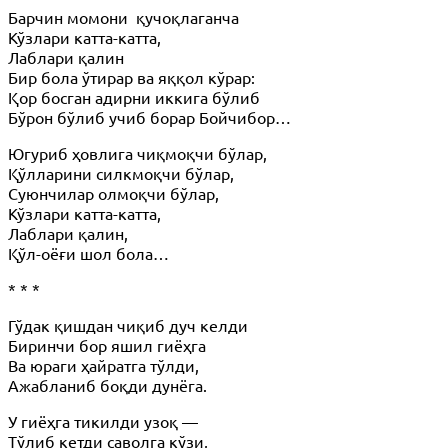
Барчин момони қучоқлаганча
Кўзлари катта-катта,
Лаблари қалин
Бир бола ўтирар ва яққол кўрар:
Қор босган адирни иккига бўлиб
Бўрон бўлиб учиб борар Бойчибор…
Югуриб ҳовлига чиқмоқчи бўлар,
Қўлларини силкмоқчи бўлар,
Суюнчилар олмоқчи бўлар,
Кўзлари катта-катта,
Лаблари қалин,
Қўл-оёғи шол бола…
* * *
Гўдак қишдан чиқиб дуч келди
Биринчи бор яшил гиёҳга
Ва юраги ҳайратга тўлди,
Ажабланиб боқди дунёга.
У гиёҳга тикилди узоқ —
Тўлиб кетди саволга кўзи,