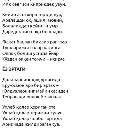
Илк севгиси киприкдек узун.
Кейин аста хира тортди нур,
Аралашди оқ, яшил, мовий,
Болаликдан кейинги умр
Дарёдек тинч оқа бошлади.
Фақат баъзан бу азиз ранглар
Тушларимга солар қасирға.
Оппоқ болиш устида ёнар
Кўздан оққан томчи – исирға.
ЁЗ ЭРТАГИ
Далаларнинг қоқ ўртасида
Еру-осмон аро бир эртак –
Юлдузларнинг майин сасидан
Тебранади оппоқ беланчак.
Ухлаб қолар ҳориган ота,
Ухлаб қолар теримчи-сулув,
Ухлаб қолар чорбоғ ортида
Ариқчада жилдираган сув.