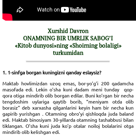
Xurshid Davron
ONAMNING BIR UMRLIK SABOG’I
«Kitob dunyosi»ning «Shoirning bolaligi»
turkumidan
1. 1-sinfga borgan kuningizni qanday eslaysiz?
Maktab hovlimizdan uzoq emas, bor-yo’g’i 200 qadamcha
masofada edi. Lekin o’sha kuni dadam meni tunday qop-
qora otiga mindirib olib borgan edilar. Buni ko’rgan bir necha
tengdoshim uylariga qaytib borib, “meniyam otda olib
borasiz” deb xarxasha qilganlarini keyin ham bir necha kun
gapirib yurishgan . Otamning obro’yi qishloqda juda baland
edi. Maktab binosiyam 30-yillarda otamning tashabbusi bilan
tiklangan. O’sha kuni juda ko’p otalar noiloj bolalarini otga
mindirib olib kelishgan edi.