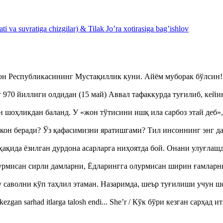
 va suvratiga chizgilar) & Tilak Jo’ra xotirasiga bag’ishlov
тон Республикасининг Мустақиллик куни. Айём муборак бўлси
970 йиллиги олдидан (15 май) Аввал тафаккурда туғилиб, кейи
оҳликдан баланд. У «жон тўтисини ишқ ила сарбоз этай деб
кон беради? Ўз қафасимизни яратишгами? Тил инсоннинг энг д
ақида ёзилган дурдона асарларга ниҳоятда бой. Онани улуғла
урмисан сирли дамларни, Ёдларингга олурмисан ширин ғамларн
аволни кўп таҳлил этаман. Назаримда, шеър туғилиши учун 
ezgan sarhad itlarga talosh endi... She’r / Кўк бўри кезган сарҳад 