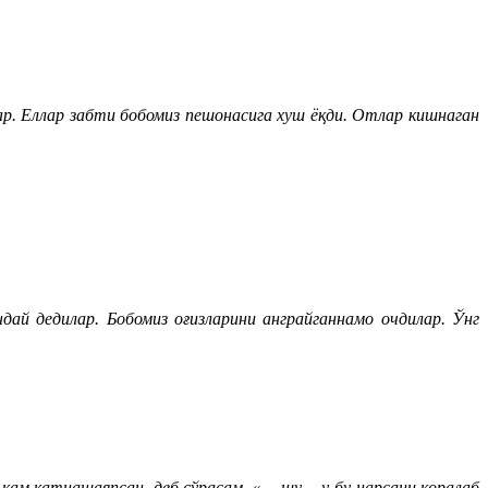
ар. Еллар забти бобомиз пешонасига хуш ёқди. Отлар кишнаган
ай дедилар. Бобомиз оғизларини анграйганнамо очдилар. Ўнг
 кам қатнашаяпсан, деб сўрасам, «… шу… у-бу нарсани қоралаб