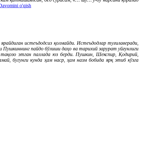
Davomini o'qish
ярайдиган истеъдодсиз қолмайди. Истеъдодлар туғилаверади,
и Пушкиннинг пайдо бўлиши даҳо ва тарихий зарурат уйғунлиги
тақозо этган паллада юз берди. Пушкин, Шекспир, Қодирий,
ай, бугунги кунда ҳам наср, ҳам назм бобида ярқ этиб кўзга