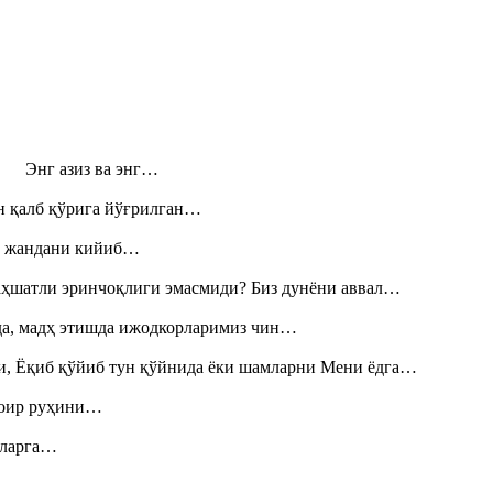
н! Энг азиз ва энг…
н қалб қўрига йўғрилган…
», жандани кийиб…
аҳшатли эринчоқлиги эмасмиди? Биз дунёни аввал…
шда, мадҳ этишда ижодкорларимиз чин…
и, Ёқиб қўйиб тун қўйнида ёки шамларни Мени ёдга…
шоир руҳини…
итларга…