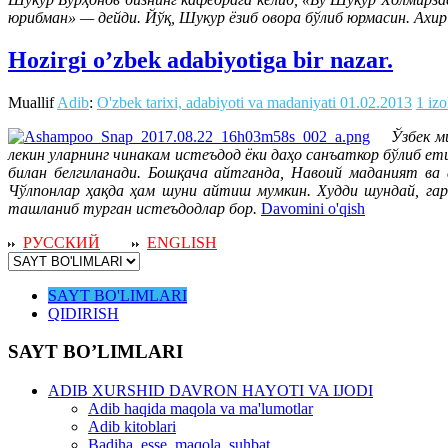
юрибман» — дейди. Йўқ, Шукур ёзиб овора бўлиб юрмасин. Ахир 
Hozirgi o’zbek adabiyotiga bir nazar.
Muallif
Adib
:
O'zbek tarixi, adabiyoti va madaniyati
01.02.2013
1 iz
Ўзбек милл
лекин уларнинг чинакам истеъдод ёки даҳо санъаткор бўлиб е
билан белгиланади. Бошқача айтганда, Навоий маданият ва
Чўлпонлар ҳақда ҳам шуни айтиш мумкин. Худди шундай, гарч
ташланиб турган истеъдодлар бор.
Davomini o'qish
РУССКИЙ
ENGLISH
SAYT BO'LIMLARI
QIDIRISH
SAYT BO’LIMLARI
ADIB XURSHID DAVRON HAYOTI VA IJODI
Adib haqida maqola va ma'lumotlar
Adib kitoblari
Badiha, esse, maqola, suhbat