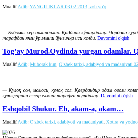
Muallif
Adib
:
YANGILIKLAR
03.02.2013
izoh yo'q
Бобомиз сергакландилар. Қаддини кўтардилар. Чордона қурдил
тарафдан янги ўрилмиш йўнғичқа иси келди.
Davomini o'qish
Tog’ay Murod.Oydinda yurgan odamlar. Qis
Muallif
Adib
:
Muborak kun
,
O'zbek tarixi, adabiyoti va madaniyati
0
— Қулоқ сол, момоси, қулоқ сол. Қаердандир одам овози ке
қулоқларини еллар елмиш тарафга тутдилар.
Davomini o'qish
Eshqobil Shukur. Eh, akam-a, akam…
Muallif
Adib
:
O'zbek tarixi, adabiyoti va madaniyati
,
Xotira va yodno
Шукур Бурҳонов бизнинг кафедрага келиб, «Бу Шукур Холмирза