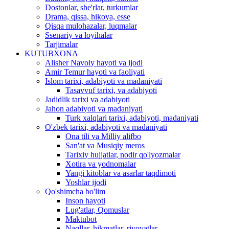
Dostonlar, she'rlar, turkumlar
Drama, qissa, hikoya, esse
Qisqa mulohazalar, luqmalar
Ssenariy va loyihalar
Tarjimalar
KUTUBXONA
Alisher Navoiy hayoti va ijodi
Amir Temur hayoti va faoliyati
Islom tarixi, adabiyoti va madaniyati
Tasavvuf tarixi, va adabiyoti
Jadidlik tarixi va adabiyoti
Jahon adabiyoti va madaniyati
Turk xalqlari tarixi, adabiyoti, madaniyati
O'zbek tarixi, adabiyoti va madaniyati
Ona tili va Milliy alifbo
San'at va Musiqiy meros
Tarixiy hujjatlar, nodir qo'lyozmalar
Xotira va yodnomalar
Yangi kitoblar va asarlar taqdimoti
Yoshlar ijodi
Qo'shimcha bo'lim
Inson hayoti
Lug'atlar, Qomuslar
Maktubot
Naqllar, hikmatlar, rivoyatlar