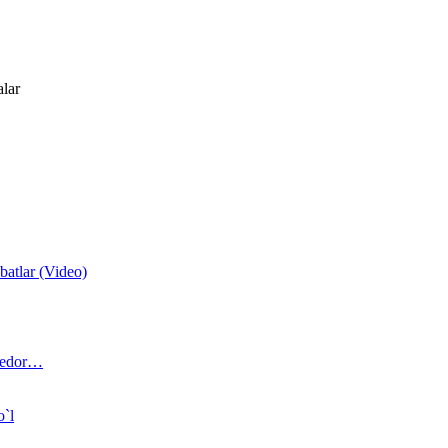
alar
atlar (Video)
 bedor…
o`l