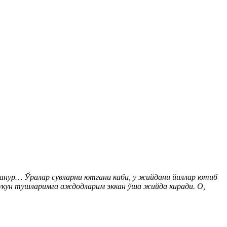
бранур… Ўралар сувларни ютгани каби, у жийдани йиллар ютиб
Букун тушларимга аждодларим эккан ўша жийда киради. О,