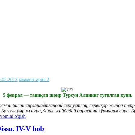
5.02.2013
комментария 2
5 феврал — таниқли шоир Турсун Алининг туғилган куни.
да осмон билан сирлашаётгандай серпўстлоқ, сервиқор жийда те
 Бу узун умрим ичра, ўшал жийдадай дарахтни кўрмадим сира. 
vomini o'qish
ssa. IV-V bob