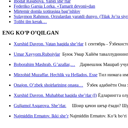
Ibodat Rajabova. Yangi she’rlar
Federiko Garsia Lorka. «Tamarit devoni»dan
Mirtemir domla xotirasiga bag’ishlov
Sulaymon Rahmon. Orzulardan yaratdi dunyo. (Tilak Jo’ra siyrati
Tolibi ilm kerak…
ENG KO’P O’QILGAN
Xurshid Davron. Vatan haqida she’rlar
1 сентябрь - Ўзбекис
Umar Xayyom.Ruboiylar
Буюк Умар Хайём таваллудининг 
Boborahim Mashrab. G’azallar,…
Дарвешлик Машраб учун ш
Mirzohid Muzaffar. Hechlik va Hellados. Esse
Тил нимага им
Onajon. O’zbek shoirlarining onaga…
Ўзбек адабиёти Она ҳ
Xurshid Davron. Muhabbat haqida she’rlar (I)
Ёдларингга ол
Guljamol Asqarova. She’rlar.
Шоир қачон шеър ёзади? Шу с
Najmiddin Ermatov. Ikki she’r
Najmiddin Ermatov. Ko‘k bo‘ri k