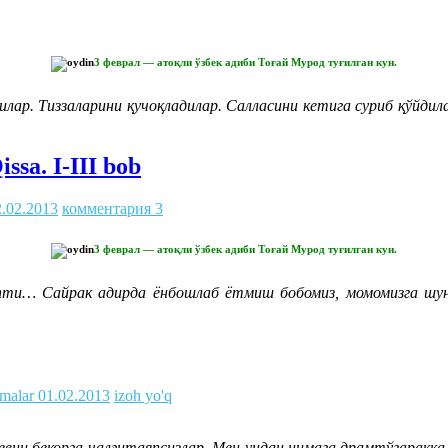
3 феврал — атоқли ўзбек адиби Тоғай Мурод туғилган кун.
ар. Тиззаларини қучоқладилар. Салласини кетига суриб қўйдил
sa. I-III bob
2.02.2013
комментария 3
3 феврал — атоқли ўзбек адиби Тоғай Мурод туғилган кун.
ляпти… Сайрак адирда ёнбошлаб ётмиш бобомиз, момомизга шунд
malar
01.02.2013
izoh yo'q
евни бекорга чалғитаяпсизлар. Мен ундан нимага драмтўгаракка