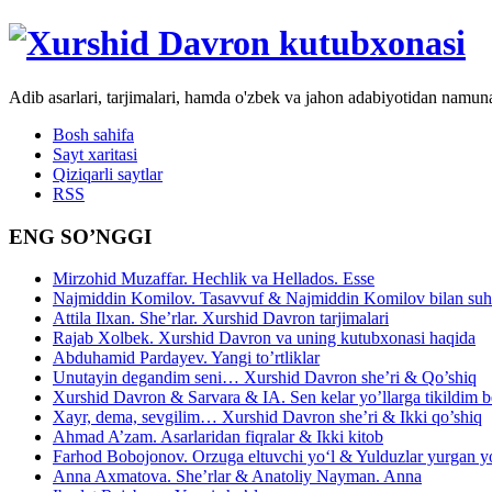
Adib asarlari, tarjimalari, hamda o'zbek va jahon adabiyotidan namun
Bosh sahifa
Sayt xaritasi
Qiziqarli saytlar
RSS
ENG SO’NGGI
Mirzohid Muzaffar. Hechlik va Hellados. Esse
Najmiddin Komilov. Tasavvuf & Najmiddin Komilov bilan suhb
Attila Ilxan. She’rlar. Xurshid Davron tarjimalari
Rajab Xolbek. Xurshid Davron va uning kutubxonasi haqida
Abduhamid Pardayev. Yangi to’rtliklar
Unutayin degandim seni… Xurshid Davron she’ri & Qo’shiq
Xurshid Davron & Sarvara & IA. Sen kelar yo’llarga tikildim
Xayr, dema, sevgilim… Xurshid Davron she’ri & Ikki qo’shiq
Ahmad A’zam. Asarlaridan fiqralar & Ikki kitob
Farhod Bobojonov. Orzuga eltuvchi yo‘l & Yulduzlar yurgan y
Anna Axmatova. She’rlar & Anatoliy Nayman. Anna