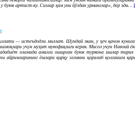
у буюк артист-ку. Сизлар ҳам уни йўлдан урманглар», дер эди…
oh
ати — истеъдодли миллат. Шундай экан, у ҳеч қачон кунига 
тишмоқлари учун муҳит мувофиқлиги керак. Мисол учун Навоий ёк
 адабиёт оламида амалга оширган буюк туркона ишлар тарих 
и айримларининг ёшлари қирқу элликни қоралаб қолганига қарам