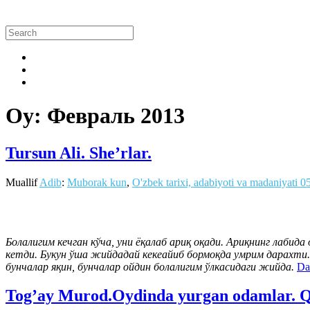
Oy:
Февраль 2013
Tursun Ali. She’rlar.
Muallif
Adib
:
Muborak kun
,
O'zbek tarixi, adabiyoti va madaniyati
0
Болалигим кечган кўча, уни ёқалаб ариқ оқади. Ариқнинг лаби
кетди. Букун ўша жийдадай кекеайиб бормоқда умрим дарахти.
бунчалар яқин, бунчалар ойдин болалигим ўлкасидаги жийда.
Da
Tog’ay Murod.Oydinda yurgan odamlar. Qi