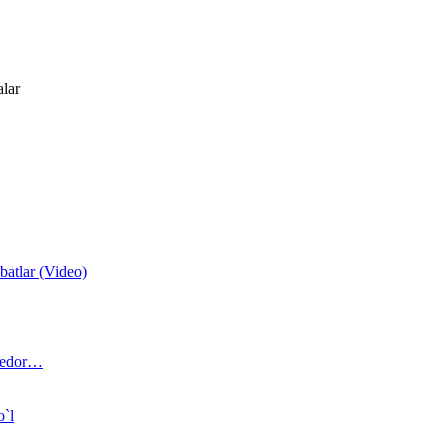
alar
atlar (Video)
 bedor…
o`l