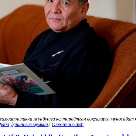
жамоатчиликни жунбушга келтираётган воқеаларга муносабат 
фада ўқишингиз мумкин
).
Davomini o'qish