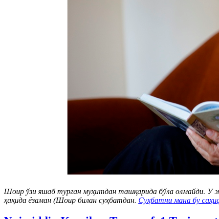
Шоир ўзи яшаб турган муҳитдан ташқарида бўла олмайди. У 
ҳақида ёзаман (Шоир билан суҳбатдан.
Суҳбатни мана бу саҳи