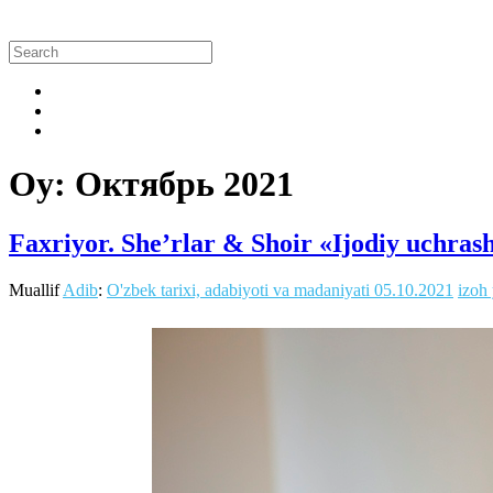
Oy:
Октябрь 2021
Faxriyor. She’rlar & Shoir «Ijodiy uchras
Muallif
Adib
:
O'zbek tarixi, adabiyoti va madaniyati
05.10.2021
izoh