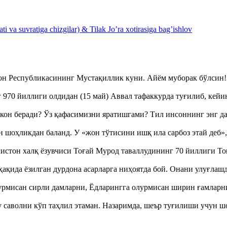
 va suvratiga chizgilar) & Tilak Jo’ra xotirasiga bag’ishlov
тон Республикасининг Мустақиллик куни. Айём муборак бўлси
970 йиллиги олдидан (15 май) Аввал тафаккурда туғилиб, кейи
кон беради? Ўз қафасимизни яратишгами? Тил инсоннинг энг д
оҳликдан баланд. У «жон тўтисини ишқ ила сарбоз этай деб
истон халқ ёзувчиси Тоғай Мурод таваллудининг 70 йиллиги 
ақида ёзилган дурдона асарларга ниҳоятда бой. Онани улуғла
урмисан сирли дамларни, Ёдларингга олурмисан ширин ғамларн
аволни кўп таҳлил этаман. Назаримда, шеър туғилиши учун 