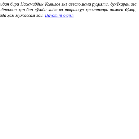
идан бири Нажмиддин Комилов энг аввало,исми руҳияти, дунёқарашига
айтилган ҳар бир сўзида ҳаёт ва тафаккур ҳикматлари намоён бўлар,
тида ҳам мужассам эди.
Davomini o'qish