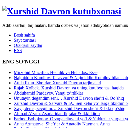
Adib asarlari, tarjimalari, hamda o'zbek va jahon adabiyotidan namun
Bosh sahifa
Sayt xaritasi
Qiziqarli saytlar
RSS
ENG SO’NGGI
Mirzohid Muzaffar. Hechlik va Hellados. Esse
Najmiddin Komilov. Tasavvuf & Najmiddin Komilov bilan suhb
Attila Ilxan. She’rlar. Xurshid Davron tarjimalari
Rajab Xolbek. Xurshid Davron va uning kutubxonasi haqida
Abduhamid Pardayev. Yangi to’rtliklar
Unutayin degandim seni… Xurshid Davron she’ri & Qo’shiq
Xurshid Davron & Sarvara & IA. Sen kelar yo’llarga tikildim
Xayr, dema, sevgilim… Xurshid Davron she’ri & Ikki qo’shiq
Ahmad A’zam. Asarlaridan fiqralar & Ikki kitob
Farhod Bobojonov. Orzuga eltuvchi yo‘l & Yulduzlar yurgan y
Anna Axmatova. She’rlar & Anatoliy Nayman. Anna