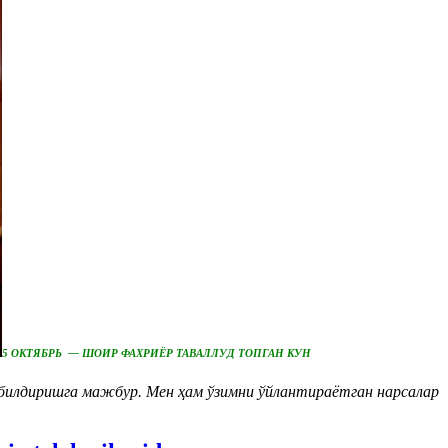
5 ОКТЯБРЬ — ШОИР ФАХРИЁР ТАВАЛЛУД ТОПГАН КУН
билдиришга мажбур. Мен ҳам ўзимни ўйлантираётган нарсалар