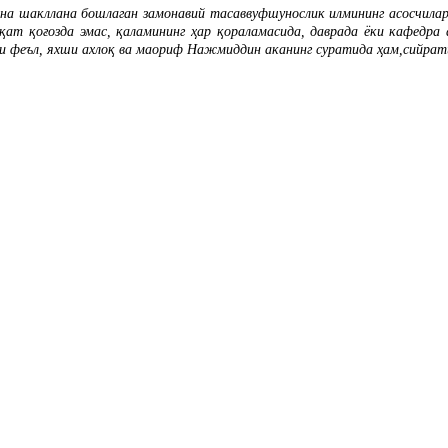
на шакллана бошлаган замонавий тасаввуфшунослик илмининг асосчилар
қат қоғозда эмас, қаламининг ҳар қораламасида, даврада ёки кафедра 
ши феъл, яхши ахлоқ ва маориф Нажмиддин аканинг суратида ҳам,сийра