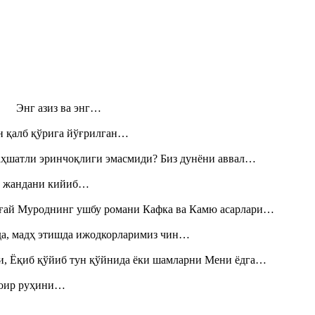
н! Энг азиз ва энг…
н қалб қўрига йўғрилган…
аҳшатли эринчоқлиги эмасмиди? Биз дунёни аввал…
», жандани кийиб…
Тоғай Муроднинг ушбу романи Кафка ва Камю асарлари…
шда, мадҳ этишда ижодкорларимиз чин…
и, Ёқиб қўйиб тун қўйнида ёки шамларни Мени ёдга…
шоир руҳини…