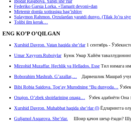
Ibodat Rajabova. Yangi she’rlar
Federiko Garsia Lorka. «Tamarit devoni»dan
Mirtemir domla xotirasiga bag’ishlov
Sulaymon Rahmon. Orzulardan yaratdi dunyo. (Tilak Jo’ra siyrati
Tolibi ilm kerak…
ENG KO’P O’QILGAN
Xurshid Davron. Vatan haqida she’rlar
1 сентябрь - Ўзбекис
Umar Xayyom.Ruboiylar
Буюк Умар Хайём таваллудининг 
Mirzohid Muzaffar. Hechlik va Hellados. Esse
Тил нимага им
Boborahim Mashrab. G’azallar,…
Дарвешлик Машраб учун ш
Bibi Robia Saidova. Tog‘ay Murodning “Bu dunyoda…
Ўзбек
Onajon. O’zbek shoirlarining onaga…
Ўзбек адабиёти Она ҳ
Xurshid Davron. Muhabbat haqida she’rlar (I)
Ёдларингга ол
Guljamol Asqarova. She’rlar.
Шоир қачон шеър ёзади? Шу с