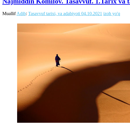
Najmiddin Komilov. Tasavvuf. 1.Tarix va t
Muallif
Adib
:
Tasavvuf tarixi, va adabiyoti
04.10.2021
izoh yo'q