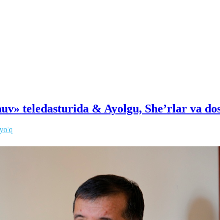
huv» teledasturida & Ayolgu, She’rlar va do
 yo'q