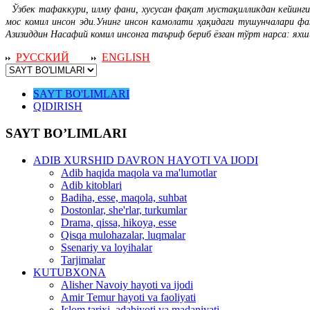
Ўзбек тафаккури, илму фани, хусусан фақат мустақилликдан кейинги
мос комил инсон эди.Унинг инсон камолати ҳақидаги тушунчалари фа
Азизиддин Насафий комил инсонга таъриф бериб ёзган тўрт нарса: ях
РУССКИЙ
ENGLISH
SAYT BO'LIMLARI
QIDIRISH
SAYT BO’LIMLARI
ADIB XURSHID DAVRON HAYOTI VA IJODI
Adib haqida maqola va ma'lumotlar
Adib kitoblari
Badiha, esse, maqola, suhbat
Dostonlar, she'rlar, turkumlar
Drama, qissa, hikoya, esse
Qisqa mulohazalar, luqmalar
Ssenariy va loyihalar
Tarjimalar
KUTUBXONA
Alisher Navoiy hayoti va ijodi
Amir Temur hayoti va faoliyati
Islom tarixi, adabiyoti va madaniyati