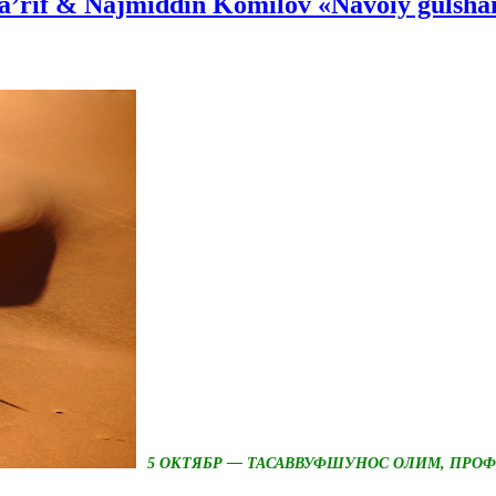
a’rif & Najmiddin Komilov «Navoiy gulshan
5 ОКТЯБР — ТАСАВВУФШУНОС ОЛИМ, ПРОФ