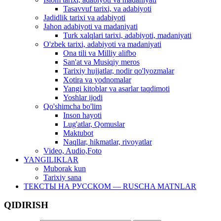
Tasavvuf tarixi, va adabiyoti
Jadidlik tarixi va adabiyoti
Jahon adabiyoti va madaniyati
Turk xalqlari tarixi, adabiyoti, madaniyati
O'zbek tarixi, adabiyoti va madaniyati
Ona tili va Milliy alifbo
San'at va Musiqiy meros
Tarixiy hujjatlar, nodir qo'lyozmalar
Xotira va yodnomalar
Yangi kitoblar va asarlar taqdimoti
Yoshlar ijodi
Qo'shimcha bo'lim
Inson hayoti
Lug'atlar, Qomuslar
Maktubot
Naqllar, hikmatlar, rivoyatlar
Video, Audio,Foto
YANGILIKLAR
Muborak kun
Tarixiy sana
ТЕКСТЫ НА РУССКОМ — RUSCHA MATNLAR
QIDIRISH