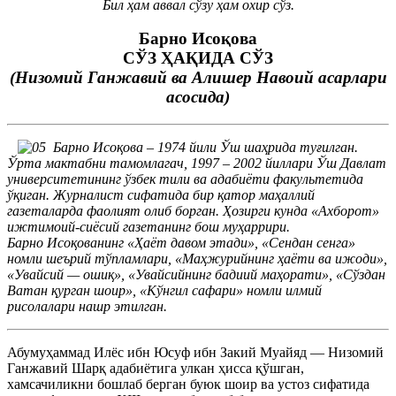
Бил ҳам аввал сўзу ҳам охир сўз.
Барно Исоқова
СЎЗ ҲАҚИДА СЎЗ
(Низомий Ганжавий ва Алишер Навоий асарлари
асосида)
Барно Исоқова – 1974 йили Ўш шаҳрида туғилган.
Ўрта мактабни тамомлагач, 1997 – 2002 йиллари Ўш Давлат
университетининг ўзбек тили ва адабиёти факультетида
ўқиган. Журналист сифатида бир қатор маҳаллий
газеталарда фаолият олиб борган. Ҳозирги кунда «Ахборот»
ижтимоий-сиёсий газетанинг бош муҳаррири.
Барно Исоқованинг «Ҳаёт давом этади», «Сендан сенга»
номли шеърий тўпламлари, «Маҳжурийнинг ҳаёти ва ижоди»,
«Увайсий — ошиқ», «Увайсийнинг бадиий маҳорати», «Сўздан
Ватан қурган шоир», «Кўнгил сафари» номли илмий
рисолалари нашр этилган.
Абумуҳаммад Илёс ибн Юсуф ибн Закий Муайяд — Низомий
Ганжавий Шарқ адабиётига улкан ҳисса қўшган,
хамсачиликни бошлаб берган буюк шоир ва устоз сифатида