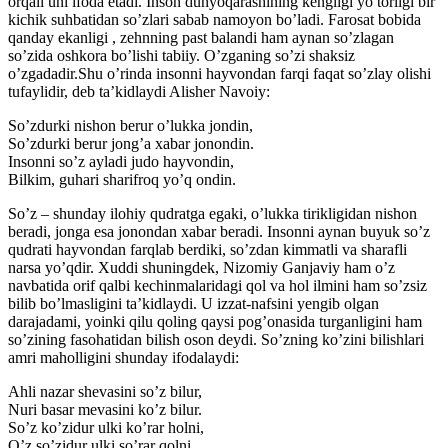
orqali uni ifoda etadi. Inson dunyoqarashining kengligi yo torligi bir
kichik suhbatidan so’zlari sabab namoyon bo’ladi. Farosat bobida
qanday ekanligi , zehnning past balandi ham aynan so’zlagan
so’zida oshkora bo’lishi tabiiy. O’zganing so’zi shaksiz
o’zgadadir.Shu o’rinda insonni hayvondan farqi faqat so’zlay olishi
tufaylidir, deb ta’kidlaydi Alisher Navoiy:
So’zdurki nishon berur o’lukka jondin,
So’zdurki berur jong’a xabar jonondin.
Insonni so’z ayladi judo hayvondin,
Bilkim, guhari sharifroq yo’q ondin.
So’z – shunday ilohiy qudratga egaki, o’lukka tirikligidan nishon
beradi, jonga esa jonondan xabar beradi. Insonni aynan buyuk so’z
qudrati hayvondan farqlab berdiki, so’zdan kimmatli va sharafli
narsa yo’qdir. Xuddi shuningdek, Nizomiy Ganjaviy ham o’z
navbatida orif qalbi kechinmalaridagi qol va hol ilmini ham so’zsiz
bilib bo’lmasligini ta’kidlaydi. U izzat-nafsini yengib olgan
darajadami, yoinki qilu qoling qaysi pog’onasida turganligini ham
so’zining fasohatidan bilish oson deydi. So’zning ko’zini bilishlari
amri maholligini shunday ifodalaydi:
Ahli nazar shevasini so’z bilur,
Nuri basar mevasini ko’z bilur.
So’z ko’zidur ulki ko’rar holni,
O’z so’zidur ulki so’rar qolni.