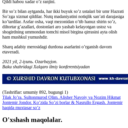
Qildi habou xadar o’z ranjini.
Bir so’z bilan aytganda, har ikki buyuk so’z ustalari bir umr Hazrati
So’zga xizmat qildilar. Nutq madaniyatini notiqlik san’ati darajasiga
ko’tardilar. Asrlar osha, vaqt mezonidan o’tib hanuz shirin so’z,
diltortar g’azallari, dostonlari aro yashab kelayotgan ustoz va
shogirdning ummondan tomchi misol birgina qirrasini ayta olish
ham mushkul yumushdir.
Sharq adabiy merosidagi durdona asarlarini o’rganish davom
etaveradi.
2021 yil, 2-iyunь. Ozarbayjon.
Baku shahridagi Xalqaro ilmiy konferentsiyadan
(Tashriflar: umumiy 892, bugungi 1)
Tilak Jo’ra. Sultonmurod Olim. Alisher Navoiy va Nozim Hikmat
Jontemir Jondor. Ko’zida So’zi borlar & Nasrullo Ergash. Jontemir
haqida muxtasar so’z
O'xshash maqolalar.