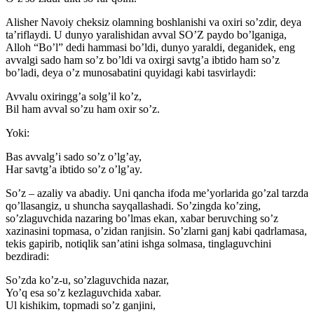
Alisher Navoiy cheksiz olamning boshlanishi va oxiri so’zdir, deya
ta’riflaydi. U dunyo yaralishidan avval SO’Z paydo bo’lganiga,
Alloh “Bo’l” dedi hammasi bo’ldi, dunyo yaraldi, deganidek, eng
avvalgi sado ham so’z bo’ldi va oxirgi savtg’a ibtido ham so’z
bo’ladi, deya o’z munosabatini quyidagi kabi tasvirlaydi:
Avvalu oxiringg’a solg’il ko’z,
Bil ham avval so’zu ham oxir so’z.
Yoki:
Bas avvalg’i sado so’z o’lg’ay,
Har savtg’a ibtido so’z o’lg’ay.
So’z – azaliy va abadiy. Uni qancha ifoda me’yorlarida go’zal tarzda
qo’llasangiz, u shuncha sayqallashadi. So’zingda ko’zing,
so’zlaguvchida nazaring bo’lmas ekan, xabar beruvching so’z
xazinasini topmasa, o’zidan ranjisin. So’zlarni ganj kabi qadrlamasa,
tekis gapirib, notiqlik san’atini ishga solmasa, tinglaguvchini
bezdiradi:
So’zda ko’z-u, so’zlaguvchida nazar,
Yo’q esa so’z kezlaguvchida xabar.
Ul kishikim, topmadi so’z ganjini,