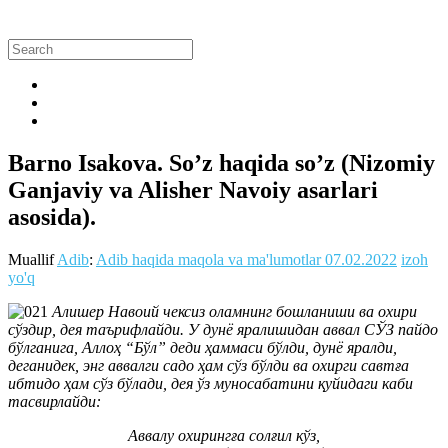
Barno Isakova. So’z haqida so’z (Nizomiy
Ganjaviy va Alisher Navoiy asarlari
asosida).
Muallif
Adib
:
Adib haqida maqola va ma'lumotlar
07.02.2022
izoh
yo'q
Алишер Навоий чексиз оламнинг бошланиши ва охири
сўздир, дея таърифлайди. У дунё яралишидан аввал СЎЗ пайдо
бўлганига, Аллоҳ “Бўл” деди ҳаммаси бўлди, дунё яралди,
деганидек, энг аввалги садо ҳам сўз бўлди ва охирги савтға
ибтидо ҳам сўз бўлади, дея ўз муносабатини қуйидаги каби
тасвирлайди:
Аввалу охирингға солғил кўз,