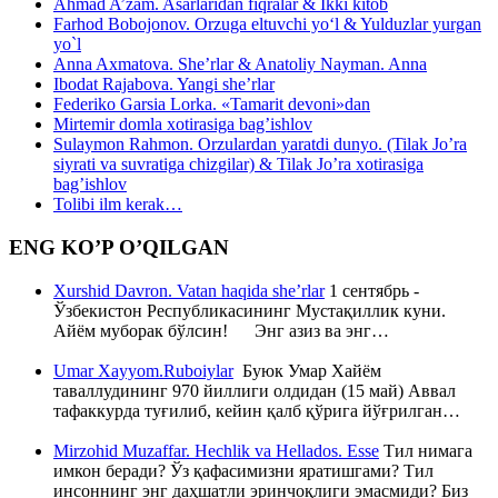
Ahmad A’zam. Asarlaridan fiqralar & Ikki kitob
Farhod Bobojonov. Orzuga eltuvchi yo‘l & Yulduzlar yurgan
yo`l
Anna Axmatova. She’rlar & Anatoliy Nayman. Anna
Ibodat Rajabova. Yangi she’rlar
Federiko Garsia Lorka. «Tamarit devoni»dan
Mirtemir domla xotirasiga bag’ishlov
Sulaymon Rahmon. Orzulardan yaratdi dunyo. (Tilak Jo’ra
siyrati va suvratiga chizgilar) & Tilak Jo’ra xotirasiga
bag’ishlov
Tolibi ilm kerak…
ENG KO’P O’QILGAN
Xurshid Davron. Vatan haqida she’rlar
1 сентябрь -
Ўзбекистон Республикасининг Мустақиллик куни.
Айём муборак бўлсин! Энг азиз ва энг…
Umar Xayyom.Ruboiylar
Буюк Умар Хайём
таваллудининг 970 йиллиги олдидан (15 май) Аввал
тафаккурда туғилиб, кейин қалб қўрига йўғрилган…
Mirzohid Muzaffar. Hechlik va Hellados. Esse
Тил нимага
имкон беради? Ўз қафасимизни яратишгами? Тил
инсоннинг энг даҳшатли эринчоқлиги эмасмиди? Биз