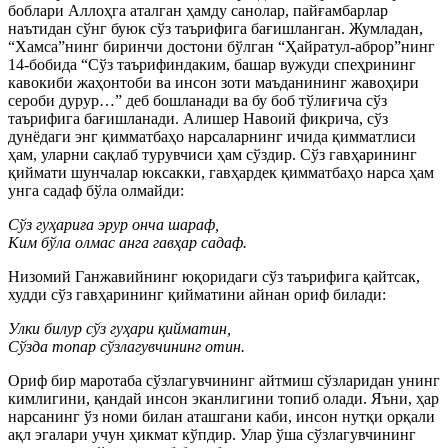
боблари Аллоҳга аталган ҳамду санолар, пайғамбарлар
наътидан сўнг буюк сўз таърифига бағишланган. Жумладан,
“Хамса”нинг биринчи достони бўлган “Ҳайратул-аброр”нинг
14-бобида “Сўз таърифиндаким, башар вужуди спеҳрининг
кавокиби жаҳонтоби ва инсон зоти маъданининг жавоҳири
сероби дурур…” деб бошланади ва бу боб тўлиғича сўз
таърифига бағишланади. Алишер Навоий фикрича, сўз
дунёдаги энг қимматбаҳо нарсаларнинг ичида қимматлиси
ҳам, уларни сақлаб турувчиси ҳам сўздир. Сўз гавҳарининг
қиймати шунчалар юксакки, гавҳардек қимматбаҳо нарса ҳам
унга садаф бўла олмайди:
Сўз гуҳариға эрур онча шараф,
Ким бўла олмас анга гавҳар садаф.
Низомий Ганжавийнинг юқоридаги сўз таърифига қайтсак,
худди сўз гавҳарининг қийматини айнан ориф билади:
Улки билур сўз гуҳари қийматин,
Сўзда топар сўзлагувчининг отин.
Ориф бир маротаба сўзлагувчининг айтмиш сўзларидан унинг
кимлигини, қандай инсон эканлигини топиб олади. Яъни, ҳар
нарсанинг ўз номи билан аташгани каби, инсон нутқи орқали
ақл эгалари учун ҳикмат кўпдир. Улар ўша сўзлагувчининг