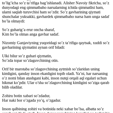
to’lig’icha so’z ta’rifiga bag’ishlanadi. Alisher Navoiy fikricha, so’z
dunyodagi eng qimmatbaho narsalarning ichida qimmatlisi ham,
ularni saqlab turuvchisi ham so’zdir. So’z gavharining qiymati
shunchalar yuksakki, gavhardek qimmatbaho narsa ham unga sadaf
bo’la olmaydi:
So’z guharig’a erur oncha sharaf,
Kim bo’la olmas anga gavhar sadaf.
Nizomiy Ganjaviyning yuqoridagi so’z ta’rifiga qaytsak, xuddi so’z
gavharining qiymatini aynan orif biladi:
Ulki bilur so’z guhari qiymatin,
So’zda topar so’zlaguvchining otin.
Orif bir marotaba so’zlaguvchining aytmish so’zlaridan uning
kimligini, qanday inson ekanligini topib oladi. Ya’ni, har narsaning
o’z nomi bilan atashgani kabi, inson nutqi orqali aql egalari uchun
hikmat ko’pdir. Ular o’sha so’zlaguvchining kimligini so’ziga qarab
bilib oladilar.
Zohiru botin xabari so’zdadur,
Har naki bor o’zgada yo’q, o’zgadur.
Inson qalbining zohiri va botinida neki xabar bo’lsa, albatta so’z