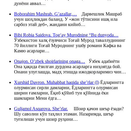
дунёни аввал…
Boborahim Mashrab. G’azallar,…
Дарвешлик Машраб
учун шоҳликдан баланд. У «жон тўтисини ишқ ила
сарбоз этай деб», жандани кийиб…
Bibi Robia Saidova. Tog‘ay Murodning “Bu dunyoda…
Ўзбекистон халқ ёзувчиси Тоғай Мурод таваллудининг
70 йиллиги Тоғай Муроднинг ушбу романи Кафка ва
Камю асарлари…
Onajon. O’zbek shoirlarining onaga…
Ўзбек адабиёти
Она ҳақида ёзилган дурдона асарларга ниҳоятда бой.
Онани улуғлашда, мадҳ этишда ижодкорларимиз чин…
Xurshid Davron. Muhabbat haqida she’rlar (I)
Ёдларингга
олурмисан сирли дамларни, Ёдларингга олурмисан
ширин ғамларни, Ёқиб қўйиб тун қўйнида ёки
шамларни Мени ёдга…
Guljamol Asqarova. She’rlar.
Шоир қачон шеър ёзади?
Шу саволни кўп таҳлил этаман. Назаримда, шеър
туғилиши учун шоир руҳини…