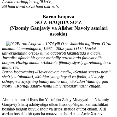
Avvalu oxiringg’a solg’il ko’z,
Bil ham avval so’zu ham oxir so’z.
Barno Isoqova
SO’Z HAQIDA SO’Z
(Nizomiy Ganjaviy va Alisher Navoiy asarlari
asosida)
Barno Isoqova – 1974 yili O’sh shahrida tug’ilgan. O’rta
maktabni tamomlagach, 1997 – 2002 yillari O’sh Davlat
universitetining o’zbek tili va adabiyoti fakulьtetida o’qigan.
Jurnalist sifatida bir qator mahalliy gazetalarda faoliyat olib
borgan. Hozirgi kunda «Axborot» ijtimoiy-siyosiy gazetaning bosh
muharriri.
Barno Isoqovaning «Hayot davom etadi», «Sendan senga» nomli
she’riy to’plamlari, «Mahjuriyning hayoti va ijodi», «Uvaysiy —
oshiq», «Uvaysiyning badiiy mahorati», «So’zdan Vatan qurgan
shoir», «Ko’ngil safari» nomli ilmiy risolalari nashr etilgan.
Abumuhammad Ilyos ibn Yusuf ibn Zakiy Muayyad — Nizomiy
Ganjaviy Sharq adabiyotiga ulkan hissa qo’shgan, xamsachilikni
boshlab bergan buyuk shoir va ustoz sifatida e’tirof etiladi. XIII
asrdan boshlab bir qancha muazzam shoirlar — Amir Xusrav