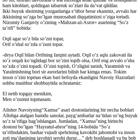
ham kitoblari, qoldirgan tabarruk so’zlari ila da’vat qildilar.
Ikki buyuk shoirning yozganlariga e’tibor berar ekanmiz, avvalo har
ikkisining so’zga bo’lgan munosabati diqqatimizni o’ziga tortadi.
Nizomiy Ganjaviy o’zining «Mahzan-ul-Asror» asarining “So’z
ta’rifi” bobida:
Oqil agar so’z bila so’zni topar,
Orif o’shal so’zda o’zuni topar.
-deya Oqil bilan Orifning farqini aytadi. Oqil o’z aqlu zakovati ila
so’z orqali ko’nglidagi bor so’zini topib olsa, Orif eng avvalo o’sha
so’zda o’zini topadi. O’zini topish, O’zligini tanish, Yaratmish va
Yaralmishning bori sir asrorlarini bilish har kimga emas. Tokim
inson o’zini topmas ekan bari befoyda ekanligini Navoiy Hazratlari
ushbu mashhur shohbaytida uchratamiz:
El netib topgay menikim,
Men o’zumni topmasam.
Alisher Navoiyning“Xamsa” asari dostonlarining bir necha boblari
Allohga atalgan hamdu sanolar, payg’ambarlar na’tidan so’ng buyuk
so’z ta’rifiga bag’ishlangan. Jumladan, “Xamsa”ning birinchi
dostoni bo’lgan “Hayratul-abror”ning 14-bobida “So’z
ta’rifindakim, bashar vujudi spehrining kavokibi jahontobi va inson
zoti ma’danining javohiri serobi durur…” deb boshlanadi va bu bob