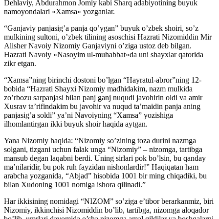
Dehlaviy, Abdurahmon Jomiy kabi Sharq adabiyotining buyuk
namoyondalari «Xamsa» yozganlar.
“Ganjaviy panjasig’a panja qo’ygan” buyuk o’zbek shoiri, so’z
mulkining sultoni, o’zbek tilining asoschisi Hazrati Nizomiddin Mir
Alisher Navoiy Nizomiy Ganjaviyni o’ziga ustoz deb bilgan.
Hazrati Navoiy «Nasoyim ul-muhabbat»da uni shayxlar qatorida
zikr etgan.
“Xamsa”ning birinchi dostoni bo’lgan “Hayratul-abror”ning 12-
bobida “Hazrati Shayxi Nizomiy madhidakim, nazm mulkida
zo’rbozu sarpanjasi bilan panj ganj nuqudi javohirin oldi va amir
Xusrav ta’rifindakim bu javohir va nuqud ta’maidin panja aning
panjasig’a soldi” ya’ni Navoiyning “Xamsa” yozishiga
ilhomlantirgan ikki buyuk shoir haqida aytgan.
Yana Nizomiy haqida: “Nizomiy so’zining toza durini nazmga
solgani, tizgani uchun falak unga “Nizomiy” – nizomga, tartibga
mansub degan laqabni berdi. Uning sirlari pok bo’lsin, bu qanday
ma’nilaridir, bu pok ruh fayzidan nishonlardir!” Haqiqatan ham
arabcha yozganida, “Abjad” hisobida 1001 bir ming chiqadiki, bu
bilan Xudoning 1001 nomiga ishora qilinadi.”
Har ikkisining nomidagi “NIZOM” so’ziga e’tibor berarkanmiz, biri
Nizomiy, ikkinchisi Nizomiddin bo’lib, tartibga, nizomga aloqador
bo’lib, umrlari davomida o’sha nizomga amal qildilar va boshqalarni