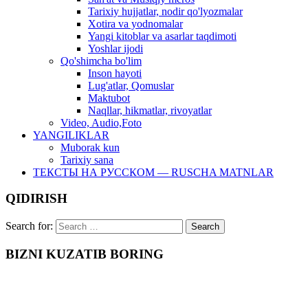
Tarixiy hujjatlar, nodir qo'lyozmalar
Xotira va yodnomalar
Yangi kitoblar va asarlar taqdimoti
Yoshlar ijodi
Qo'shimcha bo'lim
Inson hayoti
Lug'atlar, Qomuslar
Maktubot
Naqllar, hikmatlar, rivoyatlar
Video, Audio,Foto
YANGILIKLAR
Muborak kun
Tarixiy sana
ТЕКСТЫ НА РУССКОМ — RUSCHA MATNLAR
QIDIRISH
Search for:
BIZNI KUZATIB BORING