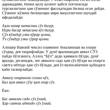
даражадами, ёинки қилу қолинг қайси поғонасида
турганлигини ҳам сўзининг фасоҳатидан билиш осон дейди.
Сўзнинг кўзини билишлари амри маҳоллигини шундай
ифодалайди:
Аҳли назар шевасини сўз билур,
Нури басар мевасини кўз билур.
Сўз кўзидур улки кўрар ҳолни,
Ўз сўзидур улки сўрар қолни.
Алишер Навоий чексиз оламнинг бошланиши ва охири
сўздир, дея таърифлайди. У дунё яралишидан аввал СЎЗ
пайдо бўлганига, Аллоҳ “Бўл” деди ҳаммаси бўлди, дунё
яралди, деганидек, энг аввалги садо ҳам сўз бўлди ва охирги
савтға ибтидо ҳам сўз бўлади, дея ўз муносабатини қуйидаги
каби тасвирлайди:
Аввалу охирингға солғил кўз,
Бил ҳам аввал сўзу ҳам охир сўз.
Ёки:
Бас аввалғи садо сўз ўлғай,
Ҳар савтға ибтидо сўз ўлғай.