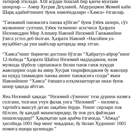
эътироф этилади. XIII асрдан бошлаб бир қанча муаззам
шоирлар — Амир Хусрав Деҳлавий, Абдураҳмон Жомий каби
Шарқ адабиётининг буюк намоёндалари «Хамса» ёзганлар.
“Ганжавий панжасиға панжа қўйган” буюк ўзбек шоири, сўз
мулкининг султони, ўзбек тилининг асосчиси Ҳазрати
Низомиддин Мир Алишер Навоий Низомий Ганжавийни
ўзига устоз деб билган. Ҳазрати Навоий «Насойим ул-
муҳаббат»да уни шайхлар қаторида зикр этган.
“Хамса”нинг биринчи достони бўлган “Ҳайратул-аброр”нинг
12-бобида “Ҳазрати Шайхи Низомий мадҳидаким, назм
мулкида зўрбозу сарпанжаси билан панж ганж нуқуди
жавоҳирин олди ва амир Хусрав таърифиндаким бу жавоҳир
ва нуқуд таъмаидин панжа анинг панжасиға солди” яъни
Навоийнинг “Хамса” ёзишига илҳомлантирган икки буюк
шоир ҳақида айтган.
Яна Низомий ҳақида: “Низомий сўзининг тоза дурини назмга
солгани, тизгани учун фалак унга “Низомий” – низомга,
тартибга мансуб деган лақабни берди. Унинг сирлари пок
бўлсин, бу қандай маъниларидир, бу пок руҳ файзидан
нишонлардир!” Ҳақиқатан ҳам арабча ёзганида, “Абжад”
ҳисобида 1001 бир минг чиқадики, бу билан Худонинг 1001
номига ишора қилинади.”