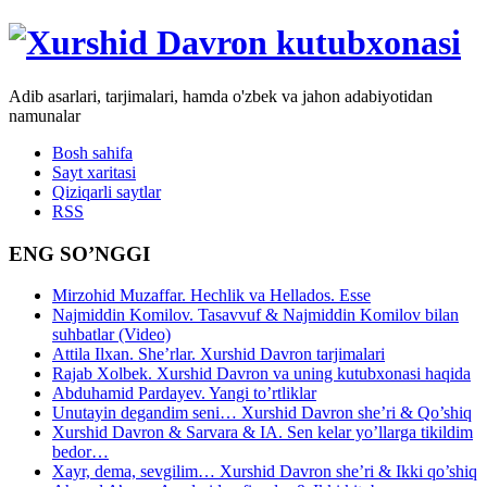
Adib asarlari, tarjimalari, hamda o'zbek va jahon adabiyotidan
namunalar
Bosh sahifa
Sayt xaritasi
Qiziqarli saytlar
RSS
ENG SO’NGGI
Mirzohid Muzaffar. Hechlik va Hellados. Esse
Najmiddin Komilov. Tasavvuf & Najmiddin Komilov bilan
suhbatlar (Video)
Attila Ilxan. She’rlar. Xurshid Davron tarjimalari
Rajab Xolbek. Xurshid Davron va uning kutubxonasi haqida
Abduhamid Pardayev. Yangi to’rtliklar
Unutayin degandim seni… Xurshid Davron she’ri & Qo’shiq
Xurshid Davron & Sarvara & IA. Sen kelar yo’llarga tikildim
bedor…
Xayr, dema, sevgilim… Xurshid Davron she’ri & Ikki qo’shiq