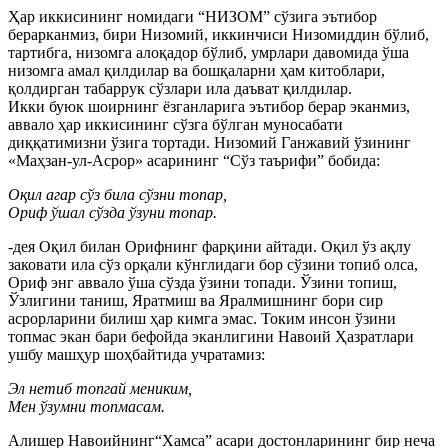
Ҳар иккисининг номидаги “НИЗОМ” сўзига эътибор
берарканмиз, бири Низомий, иккинчиси Низомиддин бўлиб,
тартибга, низомга алоқадор бўлиб, умрлари давомида ўша
низомга амал қилдилар ва бошқаларни ҳам китоблари,
қолдирган табаррук сўзлари ила даъват қилдилар.
Икки буюк шоирнинг ёзганларига эътибор берар эканмиз,
аввало ҳар иккисининг сўзга бўлган муносабати
диққатимизни ўзига тортади. Низомий Ганжавий ўзининг
«Маҳзан-ул-Асрор» асарининг “Сўз таърифи” бобида:
Оқил агар сўз била сўзни топар,
Ориф ўшал сўзда ўзуни топар.
-дея Оқил билан Орифнинг фарқини айтади. Оқил ўз ақлу
заковати ила сўз орқали кўнглидаги бор сўзини топиб олса,
Ориф энг аввало ўша сўзда ўзини топади. Ўзини топиш,
Ўзлигини таниш, Яратмиш ва Яралмишнинг бори сир
асрорларини билиш ҳар кимга эмас. Токим инсон ўзини
топмас экан бари бефойда эканлигини Навоий Ҳазратлари
ушбу машҳур шоҳбайтида учратамиз:
Эл нетиб топгай мениким,
Мен ўзумни топмасам.
Алишер Навоийнинг“Хамса” асари достонларининг бир неча