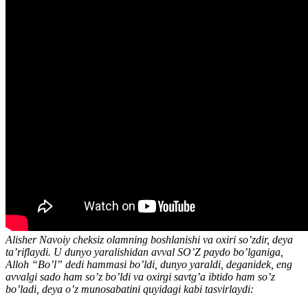
Alisher Navoiy cheksiz olamning boshlanishi va oxiri so’zdir, deya
ta’riflaydi. U dunyo yaralishidan avval SO’Z paydo bo’lganiga,
Alloh “Bo’l” dedi hammasi bo’ldi, dunyo yaraldi, deganidek, eng
avvalgi sado ham so’z bo’ldi va oxirgi savtg’a ibtido ham so’z
bo’ladi, deya o’z munosabatini quyidagi kabi tasvirlaydi: