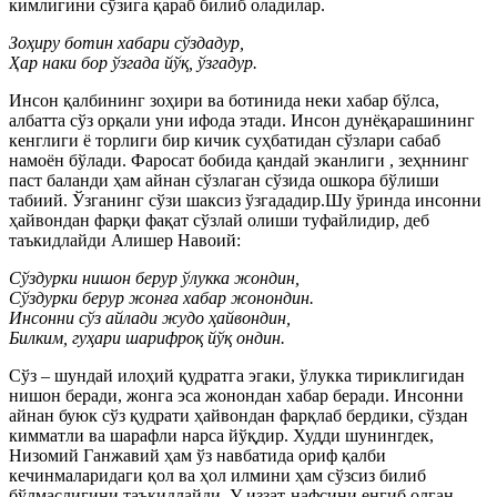
кимлигини сўзига қараб билиб оладилар.
Зоҳиру ботин хабари сўздадур,
Ҳар наки бор ўзгада йўқ, ўзгадур.
Инсон қалбининг зоҳири ва ботинида неки хабар бўлса,
албатта сўз орқали уни ифода этади. Инсон дунёқарашининг
кенглиги ё торлиги бир кичик суҳбатидан сўзлари сабаб
намоён бўлади. Фаросат бобида қандай эканлиги , зеҳннинг
паст баланди ҳам айнан сўзлаган сўзида ошкора бўлиши
табиий. Ўзганинг сўзи шаксиз ўзгададир.Шу ўринда инсонни
ҳайвондан фарқи фақат сўзлай олиши туфайлидир, деб
таъкидлайди Алишер Навоий:
Сўздурки нишон берур ўлукка жондин,
Сўздурки берур жонға хабар жонондин.
Инсонни сўз айлади жудо ҳайвондин,
Билким, гуҳари шарифроқ йўқ ондин.
Сўз – шундай илоҳий қудратга эгаки, ўлукка тириклигидан
нишон беради, жонга эса жонондан хабар беради. Инсонни
айнан буюк сўз қудрати ҳайвондан фарқлаб бердики, сўздан
кимматли ва шарафли нарса йўқдир. Худди шунингдек,
Низомий Ганжавий ҳам ўз навбатида ориф қалби
кечинмаларидаги қол ва ҳол илмини ҳам сўзсиз билиб
бўлмаслигини таъкидлайди. У иззат-нафсини енгиб олган