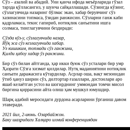
Сўз – азалий ва абадий. Уни қанча ифода меъёрларида гўзал
тарзда қўлласангиз, у шунча сайқаллашади. Сўзингда кўзинг,
сўзлагувчида назаринг бўлмас экан, хабар берувчинг сўз
хазинасини топмаса, ўзидан ранжисин. Сўзларни ганж каби
қадрламаса, текис гапириб, нотиқлик санъатини ишга
солмаса, тинглагувчини бездиради:
Сўзда кўз-у, сўзлагувчида назар,
Йўқ эса сўз кезлагувчида хабар.
Ул кишиким, топмади сўз ганжини,
Қилди ҳабоу хадар ўз ранжини.
Бир сўз билан айтганда, ҳар икки буюк сўз усталари бир умр
Ҳазрати Сўзга хизмат қилдилар. Нутқ маданиятини нотиқлик
санъати даражасига кўтардилар. Асрлар оша, вақт мезонидан
ўтиб ҳануз ширин сўз, дилтортар ғазаллари, достонлари аро
яшаб келаётган устоз ва шогирднинг уммондан томчи мисол
биргина қиррасини айта олиш ҳам мушкул юмушдир.
Шарқ адабий меросидаги дурдона асарларини ўрганиш давом
этаверади.
2021 йил, 2-июнь. Озарбайжон.
Баку шаҳридаги Халқаро илмий конференциядан