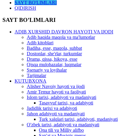
SAYT BO'LIMLARI
QIDIRISH
SAYT BO’LIMLARI
ADIB XURSHID DAVRON HAYOTI VA IJODI
Adib haqida maqola va ma'lumotlar
Adib kitoblari
Badiha, esse, maqola, suhbat
Dostonlar, she'rlar, turkumlar
Drama, qissa, hikoya, esse
Qisqa mulohazalar, luqmalar
Ssenariy va loyihalar
Tarjimalar
KUTUBXONA
Alisher Navoiy hayoti va ijodi
Amir Temur hayoti va faoliyati
Islom tarixi, adabiyoti va madaniyati
Tasavvuf tarixi, va adabiyoti
Jadidlik tarixi va adabiyoti
Jahon adabiyoti va madaniyati
Turk xalqlari tarixi, adabiyoti, madaniyati
O'zbek tarixi, adabiyoti va madaniyati
Ona tili va Milliy alifbo
San'at va Musiqiy meros