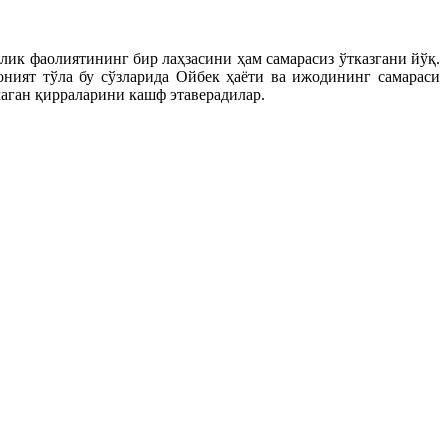
лик фаолиятининг бир лаҳзасини ҳам самарасиз ўтказгани йўқ.
оният тўла бу сўзларида Ойбек ҳаёти ва ижодининг самараси
маган қирраларини кашф этаверадилар.