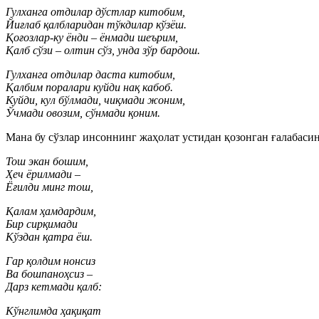
Гулханга отдилар дўстлар китобим,
Йиғлаб қалбларидан тўкдилар кўзёш.
Қоғозлар-ку ёнди – ёнмади шеърим,
Қалб сўзи – олтин сўз, унда зўр бардош.
Гулханга отдилар даста китобим,
Қалбим поралари куйди нақ кабоб.
Куйди, кул бўлмади, чиқмади жоним,
Ўчмади овозим, сўнмади қоним.
Мана бу сўзлар инсоннинг жаҳолат устидан қозонган ғалабасин
Тош экан бошим,
Ҳеч ёрилмади –
Ёғилди минг тош,
Қалам ҳамдардим,
Бир сирқимади
Кўздан қатра ёш.
Гар қолдим нонсиз
Ва бошпаноҳсиз –
Дарз кетмади қалб:
Кўнглимда ҳақиқат