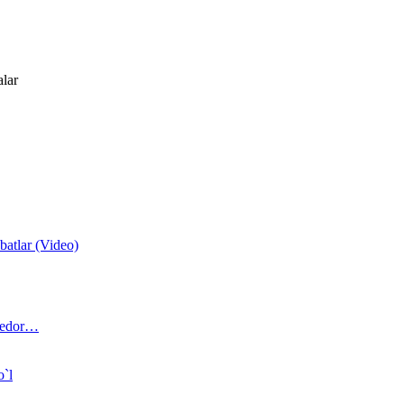
alar
atlar (Video)
 bedor…
o`l