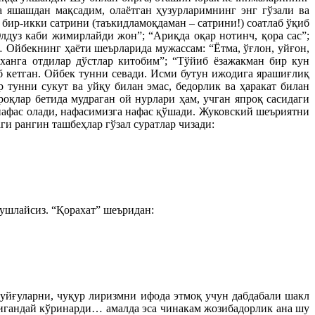
 яшашдан мақсадим, олаётган ҳузурларимнинг энг гўзали ва
ир-икки сатрини (таъкидламоқдаман – сатрини!) соатлаб ўқиб
лдуз каби жимирлайди жон”; “Ариқда оқар нотинч, қора сас”;
… Ойбекнинг ҳаёти шеърларида мужассам: “Ётма, ўғлон, уйғон,
лханга отдилар дўстлар китобим”; “Тўйиб ёзажакман бир кун
 кетган. Ойбек тунни севади. Исми бутун ижодига ярашиғлиқ
 тунни сукут ва уйқу билан эмас, бедорлик ва ҳаракат билан
оқлар бетида мудраган ой нурлари ҳам, учган япроқ сасидаги
 нафас олади, нафасимизга нафас қўшади. Жуковский шеъриятни
ги рангин ташбеҳлар гўзал суратлар чизади:
 ушлайсиз. “Қорахат” шеъридан:
туйғуларни, чуқур лиризмни ифода этмоқ учун дабдабали шакл
дигандай кўринарди… амалда эса чинакам жозибадорлик ана шу