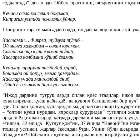
соддаликда”, деган эди. Ойбек юрагининг, шеъриятининг қудра
Кечаси осмонга секин боқаман,
Кипригим устида чексизлик ўйнар.
Шоирнинг юраги майсадай содда, тоғдай залворли ҳис-туйғула
Хастаман… Фикрга, туйғуга тўлиб –
Ой менга ҳамқадам – сокин юраман.
Соғайсам бир куни ёзаман тўйиб,
Ҳисларга қалбимни қўшиб ёзаман.
Кечалар юрарман телбадай ҳориб,
Бошимда ой борур, менга ҳамқадам.
Хаёллар учади машъалдай ёниб,
Тўйиб ёзажакман бир кун соғайсам.
“Ижод дардини туғруқ дарди билан қиёс этадилар, ижод да
юпантирувчи, қуёш каби ҳаёт ва қувонч бағишловчи бир куч”.
эди. Тилдан қолган, қўлларидан мадор кетган шоир бу қудратн
– “олтин қуёш нуридан, япроқлар суруридан” туғилган жилв
орқали ёлқинлантирар, қатрада дарёларни мавжлантирар, учқун
этилган, 32 ёшида “Қутлуғ қон”ни, 37 ёшида “Навоий”ни ёзга
тошлар устидан, жарлар ёқасидан ўтди. Унинг йўли шеърида
бўладими?! Ойбекнинг қуйидаги сатрлари шу оғир йўлни ўтиш