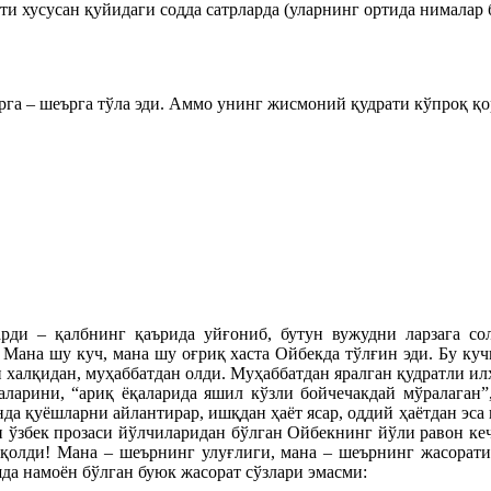
ти хусусан қуйидаги содда сатрларда (уларнинг ортида нималар 
рга – шеърга тўла эди. Аммо унинг жисмоний қудрати кўпроқ қо
рди – қалбнинг қаърида уйғониб, бутун вужудни ларзага со
 Мана шу куч, мана шу оғриқ хаста Ойбекда тўлғин эди. Бу куч
и халқидан, муҳаббатдан олди. Муҳаббатдан яралган қудратли ил
аларини, “ариқ ёқаларида яшил кўзли бойчечакдай мўралаган”,
да қуёшларни айлантирар, ишқдан ҳаёт ясар, оддий ҳаётдан эса
н ўзбек прозаси йўлчиларидан бўлган Ойбекнинг йўли равон ке
 қолди! Мана – шеърнинг улуғлиги, мана – шеърнинг жасорат
да намоён бўлган буюк жасорат сўзлари эмасми: