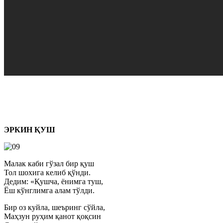
ЭРКИН ҚУШ
Малак каби гўзал бир қуш
Тол шохига келиб қўнди.
Дедим: «Қушча, ёнимга туш,
Ёш кўнглимга алам тўлди.
Бир оз куйла, шеъринг сўйла,
Маҳзун руҳим қанот қоқсин