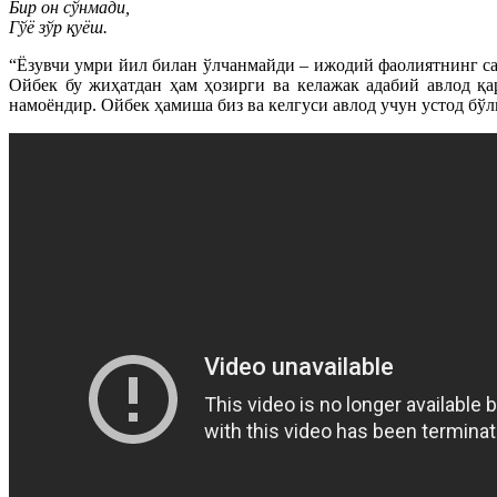
Бир он сўнмади,
Гўё зўр қуёш.
“Ёзувчи умри йил билан ўлчанмайди – ижодий фаолиятнинг сам
Ойбек бу жиҳатдан ҳам ҳозирги ва келажак адабий авлод қа
намоёндир. Ойбек ҳамиша биз ва келгуси авлод учун устод бўл