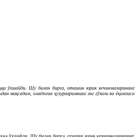
иққа ўхшайди. Шу билан бирга, оташин юрак кечинмаларининг
ан мақсадим, олаётган ҳузурларимнинг энг гўзали ва ёқимлиси
шиққа ўхшайди. Шу билан бирга, оташин юрак кечинмаларининг