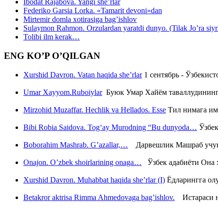
Ibodat Rajabova. Yangi she’rlar
Federiko Garsia Lorka. «Tamarit devoni»dan
Mirtemir domla xotirasiga bag’ishlov
Sulaymon Rahmon. Orzulardan yaratdi dunyo. (Tilak Jo’ra siyrati
Tolibi ilm kerak…
ENG KO’P O’QILGAN
Xurshid Davron. Vatan haqida she’rlar
1 сентябрь - Ўзбекис
Umar Xayyom.Ruboiylar
Буюк Умар Хайём таваллудининг 
Mirzohid Muzaffar. Hechlik va Hellados. Esse
Тил нимага им
Bibi Robia Saidova. Tog‘ay Murodning “Bu dunyoda…
Ўзбек
Boborahim Mashrab. G’azallar,…
Дарвешлик Машраб учун ш
Onajon. O’zbek shoirlarining onaga…
Ўзбек адабиёти Она ҳ
Xurshid Davron. Muhabbat haqida she’rlar (I)
Ёдларингга ол
Betakror aktrisa Rimma Ahmedovaga bag’ishlov.
Истараси ни