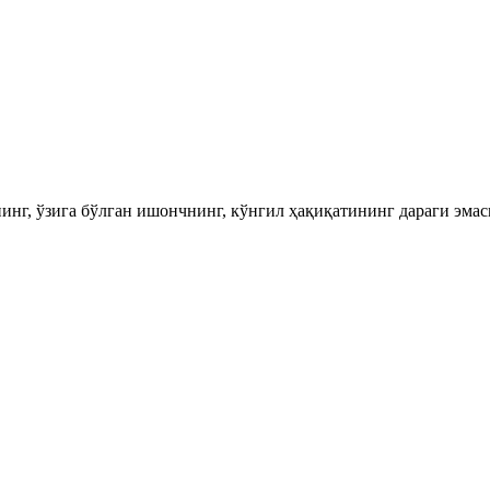
инг, ўзига бўлган ишончнинг, кўнгил ҳақиқатининг дараги эмас