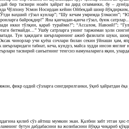
ай бир тасвири ноаён ҳайрат ва дард сезаманки, бу – дунёда
ида Чўлпону Усмон Носирдан кейин Ойбекдай шоир йўқдирким, б
“Ўтди ваҳший гўзал кунлар”; “Шу кечам умримда ўлмасин”; “Ю
ронларга байроқдир!” Яна қанчадан-қанча гўзал, буюк сатрлар
шади икки тўлқин, қараб турайми?”; “Ассалом, Навоий!”; “Гу
эртаги битмайди…” Ушбу сатрларга унинг таржимаи ҳоли сингиб
узатади. Тун ҳақидаги шеърларининг ажиб фазилати шуки, шоир
Юксак чинорлар учи қуёш сочлари билан секин ўйнаши ҳам, япр
к шеърларидаги табиат, кеча, кундуз, майса худди инсон янглиғ
еърлари тасвирий санъатнинг тенгсиз намуналарига яқин, уларда
аяжон, фикр оддий сўзларга сингдирилганки, ўқиб ҳайратдан ёқа
ддагина қилиб сўз айтиш мумкин экан. Қалбни забт этган ҳис-
оламнинг бутун дабдабасини ва жозибасини йўққа чиқариб қўя