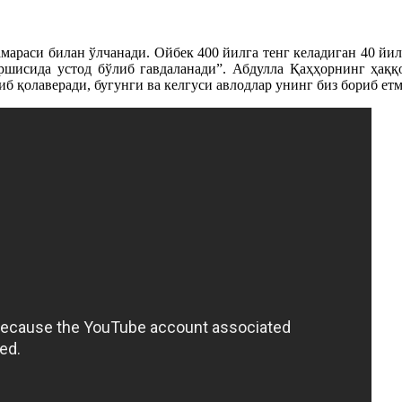
араси билан ўлчанади. Ойбек 400 йилга тенг келадиган 40 йил
ршисида устод бўлиб гавдаланади”. Абдулла Қаҳҳорнинг ҳаққ
иб қолаверади, бугунги ва келгуси авлодлар унинг биз бориб ет