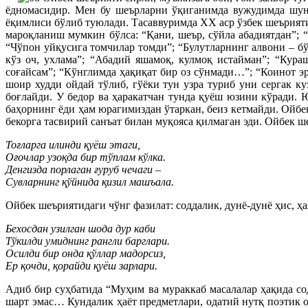
ёдномасидир. Мен бу шеърларни ўқиганимда вужудимда шунд
ёқимлиси бўлиб туюлади. Тасаввуримда ХХ аср ўзбек шеърият
мароқланиш мумкин бўлса: “Қани, шеър, сўйла абадиятдан”; 
“Чўпон уйқусига томчилар томди”; “Булутларнинг алвони – бў
кўз оч, ухлама”; “Абадий яшамоқ, кулмоқ истайман”; “Кура
соғайсам”; “Кўнглимда ҳақиқат бир оз сўнмади…”; “Коинот 
шоир худди ойдай тўлиб, гўёки тун узра туриб уни сергак к
боғлайди. У бедор ва ҳаракатчан тунда қуёш юзини кўради. 
баҳорнинг ёди ҳам юрагимиздан ўтаркан, беиз кетмайди. Ойбе
бекорга тасвирий санъат билан муқояса қилмаган эди. Ойбек ш
Тоғларга илинди қуёш этаги,
Оғочлар узоқда бир тўплам кўлка.
Денгизда порлаган ғуруб чечаги –
Сувларнинг қўйнида қизил машъала.
Ойбек шеъриятидаги чўнг фазилат: соддалик, дунё-дунё ҳис, ҳ
Бехосдан узилган шода дур каби
Тўкилди умиднинг рангли барглари.
Осилди бир онда қўллар мадорсиз,
Ер қочди, қорайди қуёш зарлари.
Адиб бир суҳбатида “Муҳим ва мураккаб масалалар ҳақида со
шарт эмас… Кундалик ҳаёт предметлари, одатий нутқ поэтик 