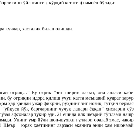
борлигини ўйласангиз, қўрқиб кетасиз) намоён бўлади:
ра кучлар, хасталик билан олишди.
лган оғриқ…” Бу оғриқ “энг ширин лаззат, она алласи каби
ни, бу оғриқни идора қилиш учун катта маънавий қудрат зарур
ҳом ҳар қандай ўжар фикрни, руҳнинг энг нозик, тутқич бермас
 “уйқуси йўқ баргларнинг чучук лапари ёққан” ҳисларни сўз
 гўзал афсоналар тўқир эди. 21 ёшида илк шеърий тўплами нашр
чмади. Унинг умр йўли шон-шуҳрат гуллари оралаб эмас, чақир
и! Шеър – юрак ҳаётининг ларзаси эканига энди ҳам ишонмай