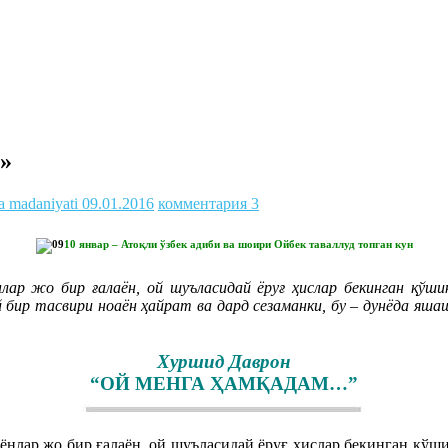
»
va madaniyati
09.01.2016
комментария 3
10 январ – Атоқли ўзбек адиби ва шоири Ойбек таваллуд топган кун
нлар жо бир ғалаён, ой шуъласидай ёруғ ҳислар бекинган қўш
бир тасвири ноаён ҳайрат ва дард сезаманки, бу – дунёда яшашд
Хуршид Даврон
“ОЙ МЕНГА ҲАМҚАДАМ…”
ғёнлар жо бир ғалаён, ой шуъласидай ёруғ ҳислар бекинган қў