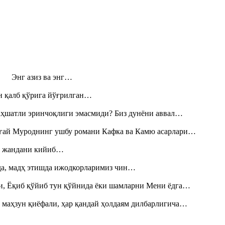
н! Энг азиз ва энг…
н қалб қўрига йўғрилган…
аҳшатли эринчоқлиги эмасмиди? Биз дунёни аввал…
Тоғай Муроднинг ушбу романи Кафка ва Камю асарлари…
», жандани кийиб…
шда, мадҳ этишда ижодкорларимиз чин…
и, Ёқиб қўйиб тун қўйнида ёки шамларни Мени ёдга…
 маҳзун қиёфали, ҳар қандай ҳолдаям дилбарлигича…