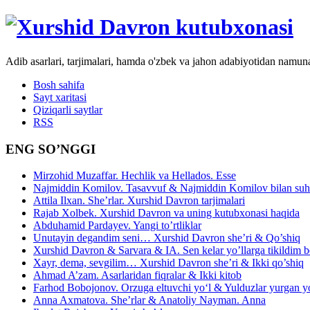
Adib asarlari, tarjimalari, hamda o'zbek va jahon adabiyotidan namun
Bosh sahifa
Sayt xaritasi
Qiziqarli saytlar
RSS
ENG SO’NGGI
Mirzohid Muzaffar. Hechlik va Hellados. Esse
Najmiddin Komilov. Tasavvuf & Najmiddin Komilov bilan suhb
Attila Ilxan. She’rlar. Xurshid Davron tarjimalari
Rajab Xolbek. Xurshid Davron va uning kutubxonasi haqida
Abduhamid Pardayev. Yangi to’rtliklar
Unutayin degandim seni… Xurshid Davron she’ri & Qo’shiq
Xurshid Davron & Sarvara & IA. Sen kelar yo’llarga tikildim
Xayr, dema, sevgilim… Xurshid Davron she’ri & Ikki qo’shiq
Ahmad A’zam. Asarlaridan fiqralar & Ikki kitob
Farhod Bobojonov. Orzuga eltuvchi yo‘l & Yulduzlar yurgan y
Anna Axmatova. She’rlar & Anatoliy Nayman. Anna