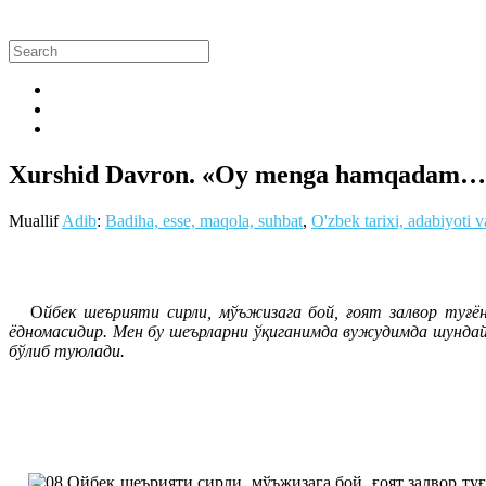
Xurshid Davron. «Oy menga hamqadam…
Muallif
Adib
:
Badiha, esse, maqola, suhbat
,
O'zbek tarixi, adabiyoti 
О
йбек шеърияти сирли, мўъжизага бой, ғоят залвор туғё
ёдномасидир. Мен бу шеърларни ўқиганимда вужудимда шундай 
бўлиб туюлади.
Ойбек шеърияти сирли, мўъжизага бой, ғоят залвор ту