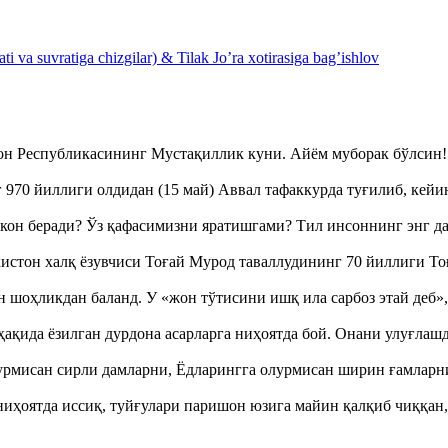
 va suvratiga chizgilar) & Tilak Jo’ra xotirasiga bag’ishlov
тон Республикасининг Мустақиллик куни. Айём муборак бўлси
970 йиллиги олдидан (15 май) Аввал тафаккурда туғилиб, кейи
кон беради? Ўз қафасимизни яратишгами? Тил инсоннинг энг д
истон халқ ёзувчиси Тоғай Мурод таваллудининг 70 йиллиги 
оҳликдан баланд. У «жон тўтисини ишқ ила сарбоз этай деб
ақида ёзилган дурдона асарларга ниҳоятда бой. Онани улуғла
урмисан сирли дамларни, Ёдларингга олурмисан ширин ғамларн
ҳоятда иссиқ, туйғулари паришон юзига майин қалқиб чиққан,