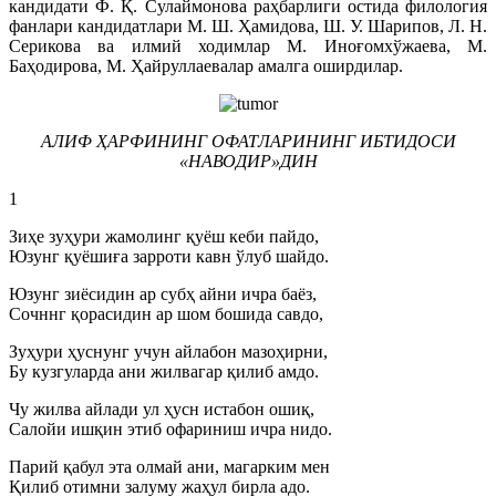
кандидати Ф. Қ. Сулаймонова раҳбарлиги остида филология
фанлари кандидатлари М. Ш. Ҳамидова, Ш. У. Шарипов, Л. Н.
Серикова ва илмий ходимлар М. Иноғомхўжаева, М.
Баҳодирова, М. Ҳайруллаевалар амалга оширдилар.
АЛИФ ҲАРФИНИНГ ОФАТЛАРИНИНГ ИБТИДОСИ
«НАВОДИР»ДИН
1
Зиҳе зуҳури жамолинг қуёш кеби пайдо,
Юзунг қуёшиға зарроти кавн ўлуб шайдо.
Юзунг зиёсидин ар субҳ айни ичра баёз,
Сочннг қорасидин ар шом бошида савдо,
Зуҳури ҳуснунг учун айлабон мазоҳирни,
Бу кузгуларда ани жилвагар қилиб амдо.
Чу жилва айлади ул ҳусн истабон ошиқ,
Салойи ишқин этиб офариниш ичра нидо.
Парий қабул эта олмай ани, магарким мен
Қилиб отимни залуму жаҳул бирла адо.