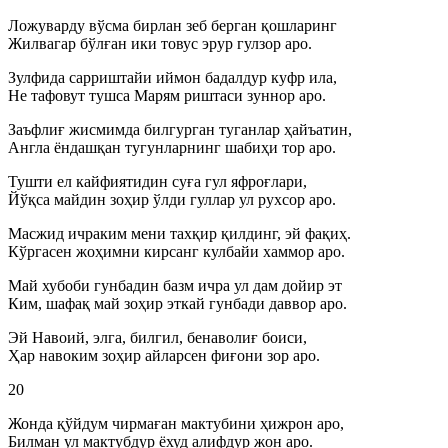
Ложуварду вўсма бирлан зеб берган қошларинг
Жилвагар бўлған ики товус эрур гулзор аро.
Зулфида сарриштайи иймон бадалдур куфр ила,
Не тафовут тушса Марям риштаси зуннор аро.
Заъфлиғ жисмимда билгурган туганлар ҳайъатин,
Англа ёндашқан тугунларнинг шабиҳи тор аро.
Тушти ел кайфиятидин суға гул яфроғлари,
Йўқса майдин зоҳир ўлди гуллар ул рухсор аро.
Масжид ичраким мени тахқир қилдинг, эй фақиҳ.
Кўргасен жоҳимни кирсанг кулбайи хаммор аро.
Май хубоби гунбадин базм ичра ул дам дойир эт
Ким, шафақ май зоҳир эткай гунбади даввор аро.
Эй Навоий, элга, билгил, бенаволиғ боиси,
Ҳар навоким зоҳир айларсен фиғони зор аро.
20
Жонда қўйдум чирмаған мактубини ҳижрон аро,
Билман ул мактубдур ёхуд алифдур жон аро.