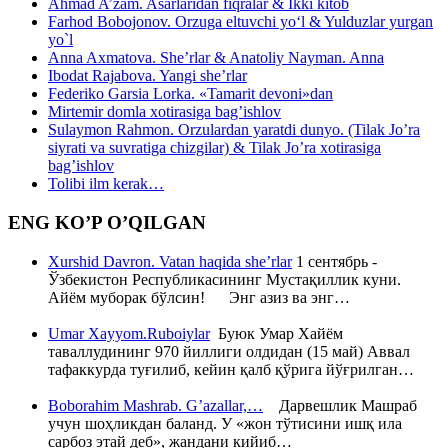
Ahmad A’zam. Asarlaridan fiqralar & Ikki kitob
Farhod Bobojonov. Orzuga eltuvchi yo‘l & Yulduzlar yurgan
yo`l
Anna Axmatova. She’rlar & Anatoliy Nayman. Anna
Ibodat Rajabova. Yangi she’rlar
Federiko Garsia Lorka. «Tamarit devoni»dan
Mirtemir domla xotirasiga bag’ishlov
Sulaymon Rahmon. Orzulardan yaratdi dunyo. (Tilak Jo’ra
siyrati va suvratiga chizgilar) & Tilak Jo’ra xotirasiga
bag’ishlov
Tolibi ilm kerak…
ENG KO’P O’QILGAN
Xurshid Davron. Vatan haqida she’rlar
1 сентябрь -
Ўзбекистон Республикасининг Мустақиллик куни.
Айём муборак бўлсин! Энг азиз ва энг…
Umar Xayyom.Ruboiylar
Буюк Умар Хайём
таваллудининг 970 йиллиги олдидан (15 май) Аввал
тафаккурда туғилиб, кейин қалб қўрига йўғрилган…
Boborahim Mashrab. G’azallar,…
Дарвешлик Машраб
учун шоҳликдан баланд. У «жон тўтисини ишқ ила
сарбоз этай деб», жандани кийиб…