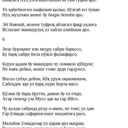
Ул ҳабибингни шафиъим қилки, бўлғай юз туман
Нуҳ муҳтожи анинг бу баҳри бепоён аро.
Эй Навоий, жонни туфроқ айлагил фақр аҳлиға
Истасанг маншурлуқ ул хайли олийшон аро.
6
Зиҳе буроқинг изи меҳру сайри барқосо,
Бу барқ сайри била пўяси фалакфарсо.
Бурун қадам бу макондин чу ломакон қўйдунг,
Не навъ дейки, анинг гоми эрди гардунсо.
Висол субҳи дейин, йўқ уруж оқшомиким,
Сабоҳдек эди ул барқ нури бирла масо.
Қўлин бу барқ ёрутти, дамин бу ел очди,
Агар сипеҳр уза Мусо эди ва гар Ийсо.
Чу қолди сайрида руҳу-л-амин, не тонг, ул ҳам
Гар ўлмади сафарингнинг ниҳоятиға расо.
Малойик ўлмадилар ул ҳарам аро маҳрам,