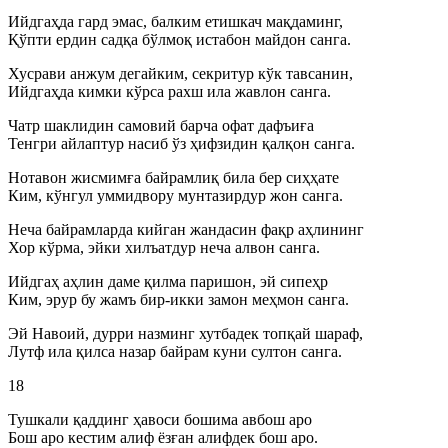
Ийдгаҳда гард эмас, балким етишкач мақдаминг,
Қўпти ердин садқа бўлмоқ истабон майдон санга.
Хусрави анжум дегайким, секритур кўк тавсанин,
Ийдгаҳда кимки кўрса рахш ила жавлон санга.
Чатр шаклидин самовий барча офат дафъиға
Тенгри айлаптур насиб ўз ҳифзидин қалқон санга.
Нотавон жисмимға байрамлиқ била бер сиҳҳате
Ким, кўнгул уммидвору мунтазирдур жон санга.
Неча байрамларда кийган жандасин фақр аҳлининг
Хор кўрма, эйки хилъатдур неча алвон санга.
Ийдгаҳ аҳлин даме қилма паришон, эй сипеҳр
Ким, эрур бу жамъ бир-икки замон меҳмон санга.
Эй Навоий, дурри назминг хутбадек топқай шараф,
Лутф ила қилса назар байрам куни султон санга.
18
Тушкали қаддинг ҳавоси бошима авбош аро
Бош аро кестим алиф ёзған алифдек бош аро.