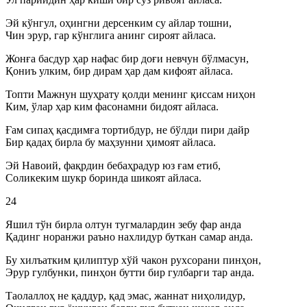
Эй кўнгул, оҳингни дерсенким су айлар тошни,
Чин эрур, гар кўнглига анинг сироят айласа.
Жонға басдур ҳар нафас бир доғи невчун бўлмасун,
Қониъ улким, бир дирам ҳар дам кифоят айласа.
Топти Мажнун шуҳрату қолди менинг қиссам ниҳон
Ким, ўлар ҳар ким фасонамни бидоят айласа.
Ғам сипаҳ қасдимға тортибдур, не бўлди пири дайр
Бир қадаҳ бирла бу маҳзунни ҳимоят айласа.
Эй Навоий, фақрдин бебаҳрадур юз ғам етиб,
Соликеким шукр боринда шикоят айласа.
24
Яшил тўн бирла олтун тугмалардин зебу фар анда
Қадинг норанжи раъно нахлидур буткан самар анда.
Бу хилъатким қилиптур хўй чакон рухсорани пинҳон,
Эрур гулбунки, пинҳон бутти бир гулбарги тар анда.
Таолаллоҳ не қаддур, қад эмас, жаннат ниҳолидур,