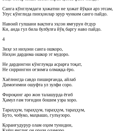
Санга кўнглумдаги ҳожатни не ҳожат йўқки арз этсам,
Улус кўнглида пинҳонлар эрур чунким санго пайдо.
Навоий гулшани вақтиға эҳсон ямғурун ёғдур
Ки, анда гул била булбулға йўқ баргу наво пайдо.
4
Зиҳе эл ниҳони санга ошкоро,
Ниҳон дардима ошкор эт мудоро.
Не дардингни кўнглумда асрарға тоқат,
Не сиррингнн оғзимға олмаққа ёро.
Хаёлннгда савдо пиширғанда, айлаб
Димоғимни ошуфта ул зулфи соро.
Фироқинг аро жон талашурда ёғиб
Ҳамул ғам тоғидин бошим узра хоро.
Тараҳҳум, тараҳҳум, тараҳҳум, тараҳҳум,
Буто, чобуко, маҳвашо, гулъузоро.
Қоранғудурур олам оҳим тунидин,
Қуёш янглиғ оч орази оламоро.