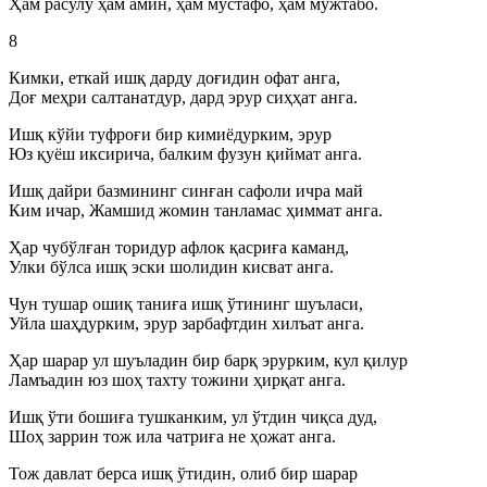
Ҳам расулу ҳам амин, ҳам мустафо, ҳам мужтабо.
8
Кимки, еткай ишқ дарду доғидин офат анга,
Доғ меҳри салтанатдур, дард эрур сиҳҳат анга.
Ишқ кўйи туфроғи бир кимиёдурким, эрур
Юз қуёш иксирича, балким фузун қиймат анга.
Ишқ дайри базмининг синған сафоли ичра май
Ким ичар, Жамшид жомин танламас ҳиммат анга.
Ҳар чубўлған торидур афлок қасриға каманд,
Улки бўлса ишқ эски шолидин кисват анга.
Чун тушар ошиқ таниға ишқ ўтининг шуъласи,
Уйла шаҳдурким, эрур зарбафтдин хилъат анга.
Ҳар шарар ул шуъладин бир барқ эрурким, кул қилур
Ламъадин юз шоҳ тахту тожини ҳирқат анга.
Ишқ ўти бошиға тушканким, ул ўтдин чиқса дуд,
Шоҳ заррин тож ила чатриға не ҳожат анга.
Тож давлат берса ишқ ўтидин, олиб бир шарар