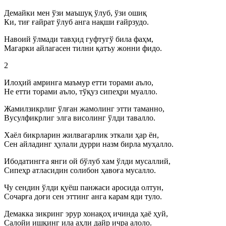
Демайки мен ўзи маъшуқ ўлуб, ўзи ошиқ
Ки, тиғ ғайрат ўлуб анга нақши ғайрзудо.
Навоий ўлмади тавҳид гуфтугў била фаҳм,
Магарки айлагасен тилни қатъу жонни фидо.
2
Илоҳий амринга маъмур етти торами аъло,
Не етти торами аъло, тўқуз сипеҳри муалло.
Жамилзикрлиг ўлған жамолинг этти таманно,
Вусулфикрлиг элга висолинг ўлди тавалло.
Хаёл бикрларин жилвагарлик эткали ҳар ён,
Сен айладинг ҳулали дурри назм бирла муҳалло.
Ибодатингға янги ой бўлуб хам ўлди мусаллий,
Сипеҳр атласидин солибон ҳавоға мусалло.
Чу сендин ўлди қуёш панжаси аросида олтун,
Сочарға доғи сен эттинг анга карам яди туло.
Демакка зикринг эрур хонақоҳ ичинда ҳаё ҳуй,
Салойи ишқинг ила аҳли дайр ичра алоло.