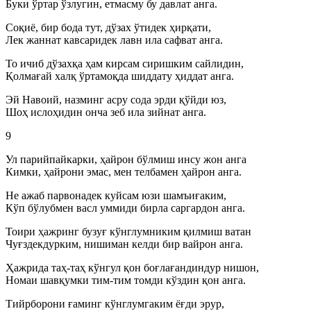
Буки ўртар ўзлугин, етмасму бу давлат анга.
Соқиё, бир бода тут, дўзах ўтидек ҳирқати,
Лек жаннат кавсаридек лавн ила сафват анга.
То ичиб дўзахқа ҳам кирсам сиришким сайлидин,
Қолмағай халқ ўртамоқда шиддату ҳиддат анга.
Эй Навоий, назминг асру сода эрди қўйди юз,
Шоҳ ислоҳидин онча зеб ила зийнат анга.
9
Ул парийпайкарки, ҳайрон бўлмиш инсу жон анга
Кимки, ҳайрони эмас, мен телбамен ҳайрон анга.
Не ажаб парвонадек куйсам юзи шамъиғаким,
Кўп бўлубмен васл уммиди бирла саргардон анга.
Тоири ҳажринг бузуғ кўнглумниким қилмиш ватан
Чуғздекдурким, нишиман келди бир вайрон анга.
Ҳажрида таҳ-таҳ кўнгул қон боғлағандиндур нишон,
Номаи шавқумки тим-тим томди кўздин қон анга.
Тийрборони ғаминг кўнглумгаким ёғди эрур,