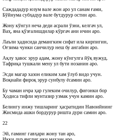
Саждададур юзум вале жон аро ул санам ғами,
Бўйнума субҳадур вале бутдурур остин аро.
Жону кўнгул неча деди асрали ўзни, келгач ул,
Ваҳ, яна қўзғалишдилар кўргач ани ичин аро.
Лаъли ҳадисида демангким сифат ила кирпигин,
Оғзима чунки санчилур неш бу ангабин аро.
Ақлу ҳавос эрур адам, жону кўнгулга йўқ вужуд,
Тафриқа тушкали мену ул бути нозанин аро.
Эсди магар хазон еликим хам ўлуб видо учун.
Воқиайи фироқ эрур сунбулу ёсамин аро.
Бу чаман ичра ҳар гулеким очилур, фиғонки бор
Ҳодиса тифли мунтазир узмак учун камин аро.
Белингу инжу тишларинг ҳасратидин Навоийнинг
Жисмида ашки бордурур ришта дури самин аро.
22
Эй, ғаминг гавҳари жону тан аро,
Икки дур янглиғ ики маҳзан аро.