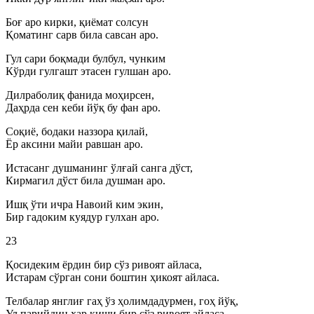
Боғ аро кирки, қиёмат солсун
Қоматинг сарв била савсан аро.
Гул сари боқмади булбул, чунким
Кўрди гулгашт этасен гулшан аро.
Дилраболиқ фанида моҳирсен,
Даҳрда сен кеби йўқ бу фан аро.
Соқиё, бодаки наззора қилай,
Ёр аксини майи равшан аро.
Истасанг душманинг ўлғай санга дўст,
Кирмагил дўст била душман аро.
Ишқ ўти ичра Навоий ким экин,
Бир гадоким куядур гулхан аро.
23
Қосидеким ёрдин бир сўз ривоят айласа,
Истарам сўрган сони боштин ҳикоят айласа.
Телбалар янглиғ гаҳ ўз ҳолимдадурмен, гоҳ йўқ,
Ул парийдин ҳар киши бир сўз ривоят айласа.