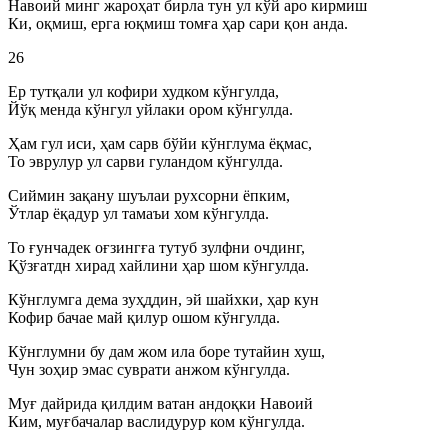
Навоий минг жароҳат бирла тун ул кўй аро кирмиш
Ки, оқмиш, ерга юқмиш томға ҳар сари қон анда.
26
Ер тутқали ул кофири худком кўнгулда,
Йўқ менда кўнгул уйлаки ором кўнгулда.
Ҳам гул иси, ҳам сарв бўйи кўнглума ёқмас,
То эврулур ул сарви гуландом кўнгулда.
Сиймин зақану шуълаи рухсорни ёпким,
Ўтлар ёқадур ул тамаъи хом кўнгулда.
То ғунчадек оғзингға тутуб зулфни очдинг,
Қўзғатдн хирад хайлини ҳар шом кўнгулда.
Кўнглумга дема зуҳддин, эй шайхки, ҳар кун
Кофир бачае май қилур ошом кўнгулда.
Кўнглумни бу дам жом ила боре тутайин хуш,
Чун зоҳир эмас суврати анжом кўнгулда.
Муғ дайрида қилдим ватан андоқки Навоий
Ким, муғбачалар васлидурур ком кўнгулда.