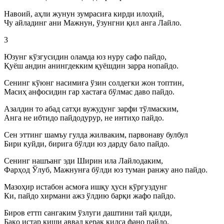
Навоий, аҳли жунун зумрасиға кирди илоҳий,
Чу айладинг ани Мажнун, ўзунгни қил анга Лайло.
3
Юзунг кўзгусидин оламда юз нуру сафо пайдо,
Қуёш андин анингдекким қуёшдин зарра нопайдо.
Сенинг кўюнг насимиға ўзин солдегки жон топтин,
Масиҳ анфосидин гар хастаға бўлмас даво пайдо.
Азалдин то абад сатҳи вужудунг зарфи тўлмаским,
Анга не ибтидо пайдодурур, не интиҳо пайдо.
Сен эттинг шамъу гулда жилваким, парвонаву булбул
Бири куйди, бирига бўлди юз дарду бало пайдо.
Сенинг нашъанг эди Ширин ила Лайлодаким,
Фарҳод Ўлуб, Мажнунға бўлди юз туман ранжу ано пайдо.
Мазоҳир истабон асмоға ишқу ҳусн кўргуздунг
Ки, пайдо хирмани ажз ўлдию барқи жафо пайдо.
Биров еттп сангаким ўзлуги даштини тай қилди,
Бақо истар киши аввал керак қилса фано пайдо.