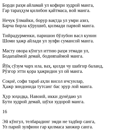
Борди раҳм айламай ул кофири худрой манга,
Гар тараҳҳум қилибон қайтмаса, вой манга.
Нечук ўлмайки, борур вақтда ул умри азиз,
Барча бирла кўрушиб, қилмади парвой манга.
Тийрадурменки, паришон бўлубон васл кунин
Шоми ҳажр айлади ул зулфи сумансой манга.
Масту овора кўнгул иттию раҳм этмади ул,
Бодапаймой демай, бодияпаймой манга.
Йўқ сўзум чарх ила, ваҳ, қилди чу шабгир баланд,
Рўзгор этти қора ҳажридин ул ой манга.
Соқиё, софи тараб аҳли висол ичсунлар,
Ҳажр зиндонида тутсанг бас эрур лой манга.
Ҳур зоҳидқа, Навоий, икки дунёдаю ул
Бути худрой демай, шўхи худорой манга.
16
Эй кўнгул, телбарадинг эмди не тадбир санга,
Ул парий зулфини гар қилмаса занжир санга.