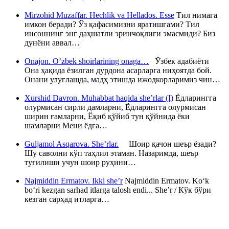
Mirzohid Muzaffar. Hechlik va Hellados. Esse
Тил нимага
имкон беради? Ўз қафасимизни яратишгами? Тил
инсоннинг энг даҳшатли эринчоқлиги эмасмиди? Биз
дунёни аввал…
Onajon. O’zbek shoirlarining onaga…
Ўзбек адабиёти
Она ҳақида ёзилган дурдона асарларга ниҳоятда бой.
Онани улуғлашда, мадҳ этишда ижодкорларимиз чин…
Xurshid Davron. Muhabbat haqida she’rlar (I)
Ёдларингга
олурмисан сирли дамларни, Ёдларингга олурмисан
ширин ғамларни, Ёқиб қўйиб тун қўйнида ёки
шамларни Мени ёдга…
Guljamol Asqarova. She’rlar.
Шоир қачон шеър ёзади?
Шу саволни кўп таҳлил этаман. Назаримда, шеър
туғилиши учун шоир руҳини…
Najmiddin Ermatov. Ikki she’r
Najmiddin Ermatov. Ko‘k
bo‘ri kezgan sarhad itlarga talosh endi... She’r / Кўк бўри
кезган сарҳад итларга…