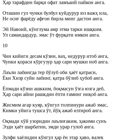
Ҳар тарафдин барқи офат ламъаий пайкон анга.
Оташин гул чунки булбул куйдурур юз важҳ ила,
Не осиғ фарёду афғон бирла минг дастон анга.
Эй Навоий, кўнглума амр этма тарки ишқким.
Ул самандардур, эмас ўт фурқати имкон анга.
10
Чин кийиги десам кўзин, ваҳ, недурур итоб анга,
Чунки қораси кўргузур ҳар сари мушки ноб анга.
Лаъли лабингда тер бўлуб оби ҳаёт қатраси,
Ёки Хизр суйи лабинг, қатра бўлиб ҳубоб анга.
Ёпмади кўзни ашкким, боқмасун ўзга юзга деб,
Ҳар сари айни рашкдин ёпти ғаминг ниқоб анга.
Жисмим агар куяр, кўнгул толпинури ажаб эмас,
Кимки уйига тушса ўт, йўқ ажаб изтироб анга.
Оқмади хўй узоридин лаълиғаким, ҳакими сунъ
Эзди ҳаёт шарбатин, эмди урар гулоб анга.
Зулфи хаёлидин кўнгул ҳар ён этар ҳаво, валек