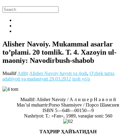
Alisher Navoiy. Mukammal asarlar
to’plami. 20 tomlik. T. 4. Xazoyin ul-
maoniy: Navodirbush-shabob
Muallif
Adib
:
Alisher Navoiy hayoti va ijodi
,
O'zbek tarixi,
adabiyoti va madaniyati
29.03.2012
izoh yo'q
Muallif: Alisher Navoiy / А л и ш е р Н а в о и й
Mas’ul muharrir:Porso Shamsiyev / Порсо Шамсиев
ISВN 5—648—00150—9
Nashriyot: Т.: «Fan», 1989, varaqlar soni: 560
TАҲРИР ҲАЙЪАТИДАН