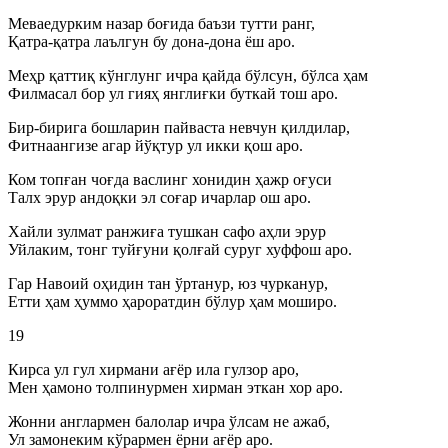
Меваедурким назар боғида баъзи тутти ранг,
Қатра-қатра лаългун бу дона-дона ёш аро.
Меҳр қаттиқ кўнглунг ичра қайда бўлсун, бўлса ҳам
Филмасал бор ул гияҳ янглиғки буткай тош аро.
Бир-бирига бошларин пайваста невчун қилдилар,
Фитнаангизе агар йўқтур ул икки қош аро.
Ком топған чоғда васлинг хонидин ҳажр оғуси
Талх эрур андоқки эл соғар ичарлар ош аро.
Хайли зулмат ранжиға тушкан сафо аҳли эрур
Уйлаким, тонг туйғуни қолғай суруг хуффош аро.
Гар Навоий оҳидин тан ўртанур, юз чурканур,
Етти ҳам ҳуммо ҳароратдин бўлур ҳам моширо.
19
Кирса ул гул хирмани ағёр ила гулзор аро,
Мен ҳамоно толпинурмен хирман эткан хор аро.
Жонни англармен балолар ичра ўлсам не ажаб,
Ул замонеким кўрармен ёрни ағёр аро.