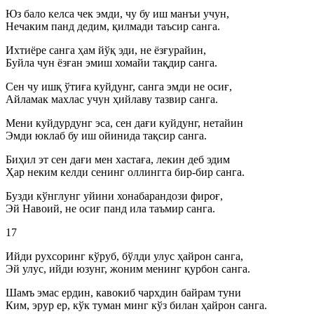
Юз бало келса чек эмди, чу бу иш манъи учун,
Нечаким панд дедим, қилмади таъсир санга.
Ихтиёре санга ҳам йўқ эди, не ёзғурайин,
Буйла чун ёзған эмиш хомайи тақдир санга.
Сен чу ишқ ўтиға куйдунг, санга эмди не осиғ,
Айламак махлас учун ҳийлаву тазвир санга.
Мени куйдурдунг эса, сен дағи куйдунг, нетайин
Эмди юклаб бу иш ойинида тақсир санга.
Биҳил эт сен дағи мен хастаға, лекин деб эдим
Ҳар неким келди сенинг оллингга бир-бир санга.
Бузди кўнглунг уйини хонабарандози фироғ,
Эй Навоий, не осиғ панд ила таъмир санга.
17
Ийди рухсоринг кўруб, бўлди улус ҳайрон санга,
Эй улус, ийди юзунг, жоним менинг қурбон санга.
Шамъ эмас ердин, кавокиб чархдин байрам туни
Ким, эрур ер, кўк туман минг кўз билан ҳайрон санга.