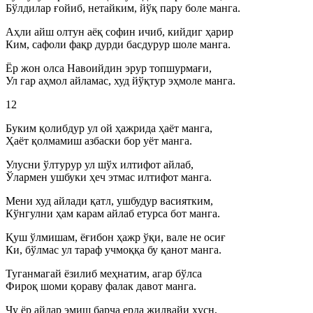
Бўлдилар ғойиб, нетайким, йўқ пару боле манга.
Аҳли айш олтун аёқ софин ичиб, кийдиг ҳарир
Ким, сафоли фақр дурди басдурур шоле манга.
Ёр жон олса Навоийдин эрур топшурмағи,
Ул гар аҳмол айламас, худ йўқтур эҳмоле манга.
12
Буким қолибдур ул ой ҳажрида ҳаёт манга,
Ҳаёт қолмамиш азбаски бор уёт манга.
Улусни ўлтурур ул шўх илтифот айлаб,
Ўлармен ушбуки ҳеч этмас илтифот манга.
Мени худ айлади қатл, ушбудур васиятким,
Кўнгулни ҳам карам айлаб етурса бот манга.
Қуш ўлмишам, ёғибон ҳажр ўқи, вале не осиғ
Ки, бўлмас ул тараф учмоққа бу қанот манга.
Туганмагай ёзилиб меҳнатим, агар бўлса
Фироқ шоми қораву фалак давот манга.
Чу ёр айлар эмиш барча ерда жилвайи ҳусн,