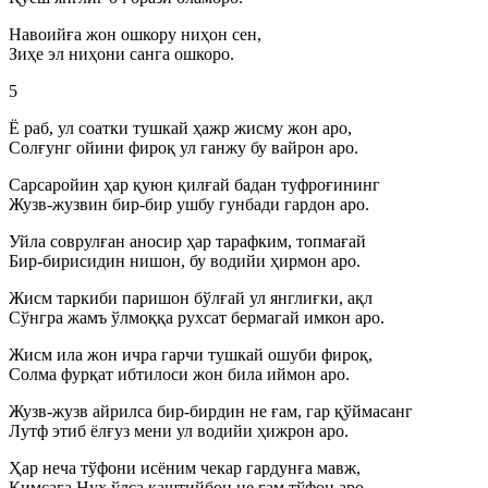
Навоийға жон ошкору ниҳон сен,
Зиҳе эл ниҳони санга ошкоро.
5
Ё раб, ул соатки тушкай ҳажр жисму жон аро,
Солғунг ойини фироқ ул ганжу бу вайрон аро.
Сарсаройин ҳар қуюн қилғай бадан туфроғининг
Жузв-жузвин бир-бир ушбу гунбади гардон аро.
Уйла соврулған аносир ҳар тарафким, топмағай
Бир-бирисидин нишон, бу водийи ҳирмон аро.
Жисм таркиби паришон бўлғай ул янглиғки, ақл
Сўнгра жамъ ўлмоққа рухсат бермагай имкон аро.
Жисм ила жон ичра гарчи тушкай ошуби фироқ,
Солма фурқат ибтилоси жон била иймон аро.
Жузв-жузв айрилса бир-бирдин не ғам, гар қўймасанг
Лутф этиб ёлғуз мени ул водийи ҳижрон аро.
Ҳар неча тўфони исёним чекар гардунға мавж,
Кимсага Нуҳ ўлса каштийбон не ғам тўфон аро.