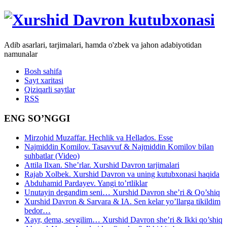
Adib asarlari, tarjimalari, hamda o'zbek va jahon adabiyotidan
namunalar
Bosh sahifa
Sayt xaritasi
Qiziqarli saytlar
RSS
ENG SO’NGGI
Mirzohid Muzaffar. Hechlik va Hellados. Esse
Najmiddin Komilov. Tasavvuf & Najmiddin Komilov bilan
suhbatlar (Video)
Attila Ilxan. She’rlar. Xurshid Davron tarjimalari
Rajab Xolbek. Xurshid Davron va uning kutubxonasi haqida
Abduhamid Pardayev. Yangi to’rtliklar
Unutayin degandim seni… Xurshid Davron she’ri & Qo’shiq
Xurshid Davron & Sarvara & IA. Sen kelar yo’llarga tikildim
bedor…
Xayr, dema, sevgilim… Xurshid Davron she’ri & Ikki qo’shiq