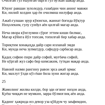
Очилған гул ёшунған барги гул буткан шакар анда.
Юзунг равшан зулоледур, ғазабдин чин анинг мавжи
Ки, нилий холдин ҳар ён очилмиш нилуфар анда.
Ажаб-гулшан эрур кўюнгки, жаннат боғида йўқтур
Ниҳолеким, гулу сунбул аён қилғай магар анда.
Неча овора кўнглумни сўроғ эттим киши билмас,
Магар кўйига йўл топсам, топилғай бир хабар анда.
Ториқтим хонақаҳда дайр сари юзланай эмди
Ки, мунда неча зулматдур, сафодур сарбасар анда.
Қадаҳ софию пири дайр софий, муғбача софий,
Не кўргай жуз сафо бир кимсаким, тутқан мақар анда.
Навоий назми рангину равон эрса ажаб эрмас
Ки, махлут ўлди кўз ёши била хуни жигар анда.
25
Жамолинг жилва килди, бор эди оғзинг ниҳон анда,
Қуёш чиққач не мумкин, зарра бўлмоғлиқ аён анда.
Қадинг ҳажрида юз девор уза қўйдум чу заъфимдин,