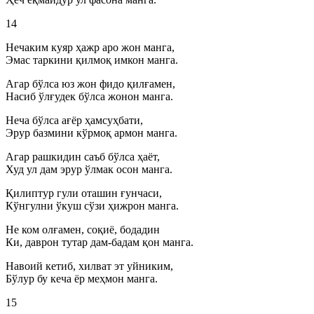
14
Нечаким куяр ҳажр аро жон манга,
Эмас таркини қилмоқ имкон манга.
Агар бўлса юз жон фидо қилғамен,
Насиб ўлғудек бўлса жонон манга.
Неча бўлса ағёр ҳамсуҳбати,
Эрур базмини кўрмоқ армон манга.
Агар рашкидин саъб бўлса ҳаёт,
Худ ул дам эрур ўлмак осон манга.
Қилиптур гули оташин ғунчаси,
Кўнгулни ўкуш сўзи ҳижрон манга.
Не ком олғамен, соқиё, бодадин
Ки, даврон тутар дам-бадам қон манга.
Навоий кетиб, хилват эт уйниким,
Бўлур бу кеча ёр меҳмон манга.
15