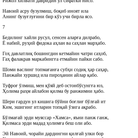
Рижол хилвати давридин ул сифатки нисо.
Навоий асру бузулмиш, боқиб иноят ила
Анинг бузуғлуғини бир кўз учи бирла ясо.
7
Бедилинг хайли русул, сенсен аларға дилрабо,
Ё набий, руҳий фидока аҳлан ва саҳлан марҳабо.
Гоҳ давлатлиқ бошингдин кетмайин чатри саҳоб,
Гаҳ фалакрав маркабингға етмайин пайки сабо.
Шоми васлинг топмағанға субҳи содиқ ҳар саҳар,
Панжайи хуршид ила пироҳанин айлар қабо.
Туфроғ ўлмиш, мен қўяй деб остонбўсунгға юз,
Ҳолима раҳм айлабон қилма бу ранжимни ҳабо.
Шери гардун ул кишига бўйни боғлиғ бўлғай ит
Ким, эшигинг итларин топқай ўзига ақрабо.
Бўлмағай эрди муяссар «Хамса», яъни панж ганж,
Қилмаса эрди мадад ҳолимға беш оли або.
Эй Навоий, чорайи дардингни қилғай улки бор