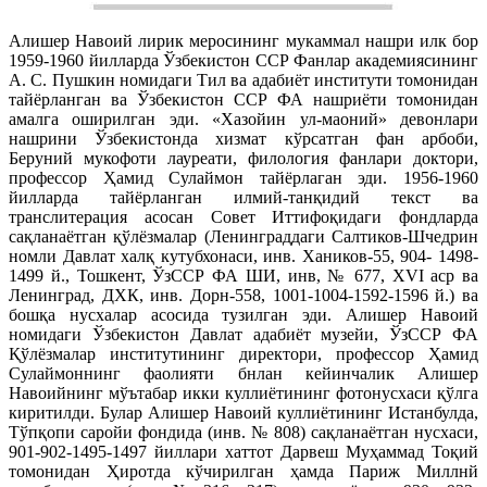
Алишер Навоий лирик меросининг мукаммал нашри илк бор
1959-1960 йилларда Ўзбекистон ССР Фанлар академиясининг
А. С. Пушкин номидаги Тил ва адабиёт институти томонидан
тайёрланган ва Ўзбекистон ССР ФА нашриёти томонидан
амалга оширилган эди. «Хазойин ул-маоний» девонлари
нашрини Ўзбекистонда хизмат кўрсатган фан арбоби,
Беруний мукофоти лауреати, филология фанлари доктори,
профессор Ҳамид Сулаймон тайёрлаган эди. 1956-1960
йилларда тайёрланган илмий-танқидий текст ва
транслитерация асосан Совет Иттифоқидаги фондларда
сақланаётган қўлёзмалар (Ленинграддаги Салтиков-Шчедрин
номли Давлат халқ кутубхонаси, инв. Хаников-55, 904- 1498-
1499 й., Тошкент, ЎзССР ФА ШИ, инв, № 677, XVI аср ва
Ленинград, ДХК, инв. Дорн-558, 1001-1004-1592-1596 й.) ва
бошқа нусхалар асосида тузилган эди. Алишер Навоий
номидаги Ўзбекистон Давлат адабиёт музейи, ЎзССР ФА
Қўлёзмалар институтининг директори, профессор Ҳамид
Сулаймоннинг фаолияти бнлан кейинчалик Алишер
Навоийнинг мўътабар икки куллиётининг фотонусхаси қўлга
киритилди. Булар Алишер Навоий куллиётининг Истанбулда,
Тўпқопи саройи фондида (инв. № 808) сақланаётган нусхаси,
901-902-1495-1497 йиллари хаттот Дарвеш Муҳаммад Тоқий
томонидан Ҳиротда кўчирилган ҳамда Париж Миллнй