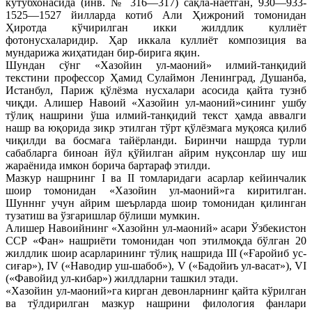
кутубхонасида (инв. № 316—317) сақла-наётган, 930—933-
1525—1527 йилларда котиб Али Ҳижроний томонидан
Ҳиротда кўчирилган икки жилдлик куллиёт
фотонусхаларидир. Ҳар иккала куллиёт композиция ва
мундарижа жиҳатидан бир-бирига яқин.
Шундан сўнг «Хазойин ул-маоний» илмий-танқидий
текстини профессор Ҳамид Сулаймон Ленинград, Душанба,
Истанбул, Париж қўлёзма нусхалари асосида қайта тузнб
чиқди. Алишер Навоий «Хазойин ул-маоний»сининг ушбу
тўлиқ нашрини ўша илмий-танқидий текст ҳамда аввалги
нашр ва юқорида зикр этилган тўрт қўлёзмага муқояса қилиб
чиқилди ва босмага тайёрланди. Биринчи нашрда турли
сабабларга биноан йўл қўйилган айрим нуқсонлар шу иш
жараёнида имкон борича бартараф этилди.
Мазкур нашрнинг I ва II томларидаги асарлар кейинчалик
шоир томонидан «Хазойин ул-маоний»га киритилган.
Шунннг учун айрим шеърларда шоир томонидан қилинган
тузатиш ва ўзгаришлар бўлиши мумкин.
Алишер Навоийнинг «Хазойнн ул-маоний» асари Ўзбекистон
ССР «Фан» нашриёти томонидан чоп этилмоқда бўлган 20
жилдлик шоир асарларининг тўлиқ нашрида III («Ғаройиб ус-
сиғар»), IV («Наводир уш-шабоб»), V («Бадойиъ ул-васат»), VI
(«Фавойид ул-кибар») жилдларни ташкил этади.
«Хазойин ул-маоний»га кирган девонларнинг қайта кўрилган
ва тўлдирилган мазкур нашрини филология фанлари