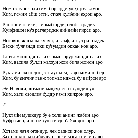
Нома эрмас эрдиким, бор эрди ул ҳирзул-амон
Ким, ғамим айш этти, еткач кулбайи аҳзон аро.
Риштайи олики, чирмаб эрди, очиб асрадим
Хунфишон кўз рагларидек дийдайи гирён аро.
Нотавон жисмим кўрунди заъфдин ул риштадек,
Баски тўлғанди ики кўзумдин оққан қон аро.
Гарчи жонондин азиз эрмас, эрур жондин азиз
Ким, васила бўлди маҳзун жон била жонон аро.
Руқъайи эҳсондин, эй мунъим, гадо комини бер
Ким, бу янглиғ ганж топмас кимса бу вайрон аро.
Эй Навоий, номайи мақсуд етти хушдил ўл
Ким, хати озодлиғ будир ғами ҳижрон аро.
21
Нуқтайи мушкдур бу ё холи анинг жабин аро,
Куфр саводини не хуш сизди баёзи дин аро.
Хотами лаъл оғзидур, лек ҳадиси жон олур,
Заҳр ниҳон қилибдурур лаъли магар нигин аро.