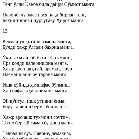
Тенг ўлди Каъба била дайри Сўмнот манга.
Навоиё, чу эмас нася нақд бирлан тенг,
Беҳишт воизи пургўғаву Ҳирот манга.
13
Келмай ул қотили замона манга,
Бўлди ҳажр ўлгали баҳона манга.
Ўқи захм айлаб ўтти кўксумдин,
Яра қолди вале нишона манга.
Ҳажр аро навҳа айларамки, эрур
Нағмайи айш бу тарона манга.
Ишқ кўйида ҳамнафас бўлмиш,
Ҳар нафас оҳи ошиқона манга.
Эй кўнгул, ишқ ўтидин ёнма,
Бору ташвиш берма ёна манга.
Ҳажр аро ашк тухмини сочтим,
То не бергай самар бу дона манга.
Тавбадин сўз, Навоиё, демаким,
Ҳеч ёқмайдур ул фасона манга.