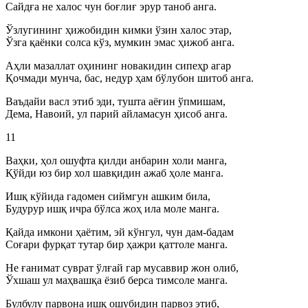
Сайдға не халос чун боғлиғ эрур таноб анга.
Ўзлугининг ҳижобидин кимки ўзин халос этар,
Ўзга қаёнки солса кўз, мумкин эмас ҳижоб анга.
Аҳли мазаллат оҳининг новакидин сипеҳр агар
Қочмади мунча, бас, недур ҳам бўлубон шитоб анга.
Ваъдайи васл этиб эди, тушта аёғин ўпмишам,
Дема, Навоий, ул парий айламасун ҳисоб анга.
11
Ваҳки, ҳол ошуфта қилди анбарин холи манга,
Қўйди юз бир хол шавқидин ажаб ҳоле манга.
Ишқ кўйида гадомен сиймгун ашким била,
Будурур ишқ ичра бўлса жоҳ ила моле манга.
Қайда имкони ҳаётим, эй кўнгул, чун дам-бадам
Соғари фурқат тутар бир ҳажри қаттоле манга.
Не ғанимат суврат ўлғай гар мусаввир жон олиб,
Ўхшаш ул маҳвашқа ёзиб берса тимсоле манга.
Булбулу парвона ишқ ошубидин парвоз этиб,