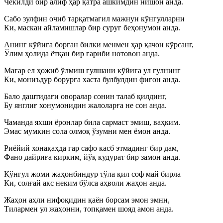
Чекилди бир алиф ҳар қатра ашкимдин нишон анда.
Сабо зулфин очиб тарқатмагил мажнун кўнгулларни
Ки, маскан айламишлар бир суруг беҳонумон анда.
Анинг кўйига борған билки менмен ҳар қачон кўрсанг,
Ўлим ҳолида ётқан бир ғариби нотовон анда.
Магар ел ҳожиб ўлмиш гулшани кўйига ул гулнинг
Ки, мониъдур борурға хаста булбулдин фиғон анда.
Бало даштидағи оворалар сонин талаб қилдинг,
Бу янглиғ хонумонидин жалоларға не сон анда.
Чаманда яхши ёронлар била сармаст эмиш, ваҳким.
Эмас мумкин сола олмоқ ўзумни мен ёмон анда.
Риёйий хонақаҳда гар сафо касб этмадинг бир дам,
Фано дайриға кирким, йўқ кудурат бир замон анда.
Кўнгул жоми жаҳонбиндур тўла қил соф май бирла
Ки, солғай акс неким бўлса аҳволи жаҳон анда.
Жаҳон аҳли нифоқидин қаён борсам эмон эмнн,
Тилармен ул жаҳонни, топқамен шояд амон анда.