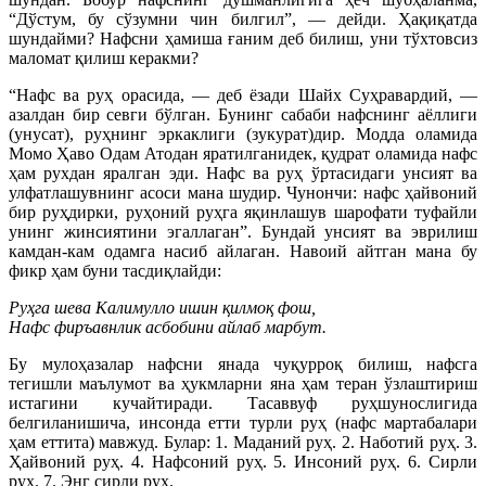
“Дўстум, бу сўзумни чин билгил”, — дейди. Ҳақиқатда
шундайми? Нафсни ҳамиша ғаним деб билиш, уни тўхтовсиз
маломат қилиш керакми?
“Нафс ва руҳ орасида, — деб ёзади Шайх Суҳравардий, —
азалдан бир севги бўлган. Бунинг сабаби нафснинг аёллиги
(унусат), руҳнинг эркаклиги (зукурат)дир. Модда оламида
Момо Ҳаво Одам Атодан яратилганидек, қудрат оламида нафс
ҳам рухдан яралган эди. Нафс ва руҳ ўртасидаги унсият ва
улфатлашувнинг асоси мана шудир. Чунончи: нафс ҳайвоний
бир руҳдирки, руҳоний руҳга яқинлашув шарофати туфайли
унинг жинсиятини эгаллаган”. Бундай унсият ва эврилиш
камдан-кам одамга насиб айлаган. Навоий айтган мана бу
фикр ҳам буни тасдиқлайди:
Руҳга шева Калимулло ишин қилмоқ фош,
Нафс фиръавнлик асбобини айлаб марбут.
Бу мулоҳазалар нафсни янада чуқурроқ билиш, нафсга
тегишли маълумот ва ҳукмларни яна ҳам теран ўзлаштириш
истагини кучайтиради. Тасаввуф руҳшунослигида
белгиланишича, инсонда етти турли руҳ (нафс мартабалари
ҳам еттита) мавжуд. Булар: 1. Маданий руҳ. 2. Наботий руҳ. 3.
Ҳайвоний руҳ. 4. Нафсоний руҳ. 5. Инсоний руҳ. 6. Сирли
руҳ. 7. Энг сирли руҳ.