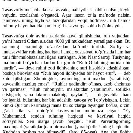
Tasavvufiy mushohada esa, avvalo, nafsiydir. U oldin nafsni, keyin
vujudni tozalashni o’rgatadi. Agar inson to’la ma’noda nafsini
tanimasa, uning hiyla va tuzoqlaridan voqif bo’lmasa, ruh hamda
ruhoniy hayot haqida ham to’g’ri tasavvurga sohib bo’lolmaydi.
Tasavvufga doir ayrim asarlarda qayd qilinishicha, ruh vujuddan,
ya’ni hazrati Odam a.s.dan 4000 yil mukaddam yaratilgan ekan. Bu
sananing taxminligi o’z-o’zidan ko’rinib turibdi. So’fiy va
mutasavviflar ruhning haqiqati hamda xususiyati to’g’risida ham har
turli fikr-mulohazalarni ilgari surishgan. Abu Nasr Sarroji Tusiyning
ma’lumoti bo’yicha ulardan bir guruh “Ruh Ollohning nuridan bir
nurdir”, — deya ruhni zoti ilohiyaning nuri hisoblab adashishgan,
boshqa birovlar esa “Ruh hayoti ilohiyadan bir hayot erur”, — deb
xato qilishgan. Shuningdek, avomning ruhi maxluq (yaratilish),
xavosniki maxluq emas”, “Ruhlar qadimdir: o’lmas, azob chekmas
va qarimas”, “Ruh ruhoniydir, malakutdan yaratilmish, soflikka
erishgach, yana takror malakutga qaytadi”, — deguvchilar ham
bo’lganki, bularning har biri adashib, xatoga yo’l qo’yishgan. Lekin
kimki Qur’oni karimdagi mana bu so’zlarga tayangan bo’lsa, o’zini
g’alat fikr va noto’g’ri tasavvurdan muhofaza etgan: “Ey
Muhammad, sendan ruhning haqiqati va kayfiyati haqida
so’raydilar. Sen ularga javob bergilki, “Ruh Parvardigorning
maxluqlari (yaratiqlari)dan bir maxluq (yaratiq) dir. Uning haqiqatini
Xudodan boshqa zot bilmaydi”. (Isro: 85-oyat). Ana shu ilohiy