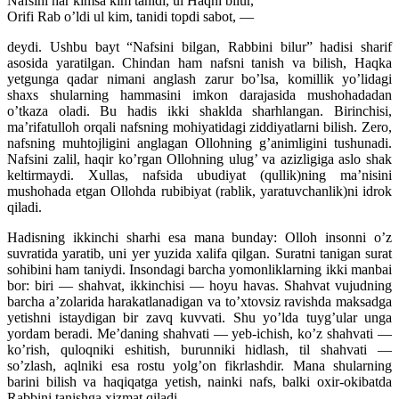
Nafsini har kimsa kim tanidi, ul Haqni bilur,
Orifi Rab o’ldi ul kim, tanidi topdi sabot, —
deydi. Ushbu bayt “Nafsini bilgan, Rabbini bilur” hadisi sharif
asosida yaratilgan. Chindan ham nafsni tanish va bilish, Haqka
yetgunga qadar nimani anglash zarur bo’lsa, komillik yo’lidagi
shaxs shularning hammasini imkon darajasida mushohadadan
o’tkaza oladi. Bu hadis ikki shaklda sharhlangan. Birinchisi,
ma’rifatulloh orqali nafsning mohiyatidagi ziddiyatlarni bilish. Zero,
nafsning muhtojligini anglagan Ollohning g’animligini tushunadi.
Nafsini zalil, haqir ko’rgan Ollohning ulug’ va azizligiga aslo shak
keltirmaydi. Xullas, nafsida ubudiyat (qullik)ning ma’nisini
mushohada etgan Ollohda rubibiyat (rablik, yaratuvchanlik)ni idrok
qiladi.
Hadisning ikkinchi sharhi esa mana bunday: Olloh insonni o’z
suvratida yaratib, uni yer yuzida xalifa qilgan. Suratni tanigan surat
sohibini ham taniydi. Insondagi barcha yomonliklarning ikki manbai
bor: biri — shahvat, ikkinchisi — hoyu havas. Shahvat vujudning
barcha a’zolarida harakatlanadigan va to’xtovsiz ravishda maksadga
yetishni istaydigan bir zavq kuvvati. Shu yo’lda tuyg’ular unga
yordam beradi. Me’daning shahvati — yeb-ichish, ko’z shahvati —
ko’rish, quloqniki eshitish, burunniki hidlash, til shahvati —
so’zlash, aqlniki esa rostu yolg’on fikrlashdir. Mana shularning
barini bilish va haqiqatga yetish, nainki nafs, balki oxir-okibatda
Rabbini tanishga xizmat qiladi.