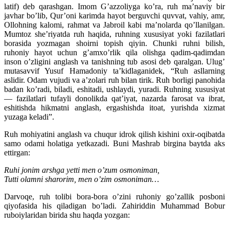
latif) deb qarashgan. Imom G’azzoliyga ko’ra, ruh ma’naviy bir
javhar bo’lib, Qur’oni karimda hayot berguvchi quvvat, vahiy, amr,
Ollohning kalomi, rahmat va Jabroil kabi ma’nolarda qo’llanilgan.
Mumtoz she’riyatda ruh haqida, ruhning xususiyat yoki fazilatlari
borasida yozmagan shoirni topish qiyin. Chunki ruhni bilish,
ruhoniy hayot uchun g’amxo’rlik qila olishga qadim-qadimdan
inson o’zligini anglash va tanishning tub asosi deb qaralgan. Ulug’
mutasavvif Yusuf Hamadoniy ta’kidlaganidek, “Ruh asllarning
aslidir. Odam vujudi va a’zolari ruh bilan tirik. Ruh borligi panohida
badan ko’radi, biladi, eshitadi, ushlaydi, yuradi. Ruhning xususiyat
— fazilatlari tufayli donolikda qat’iyat, nazarda farosat va ibrat,
eshitishda hikmatni anglash, ergashishda itoat, yurishda xizmat
yuzaga keladi”.
Ruh mohiyatini anglash va chuqur idrok qilish kishini oxir-oqibatda
samo odami holatiga yetkazadi. Buni Mashrab birgina baytda aks
ettirgan:
Ruhi jonim arshga yetti men o’zum osmoniman,
Tutti olamni sharorim, men o’zim osmoniman…
Darvoqe, ruh tolibi bora-bora o’zini ruhoniy go’zallik posboni
qiyofasida his qiladigan bo’ladi. Zahiriddin Muhammad Bobur
ruboiylaridan birida shu haqda yozgan: