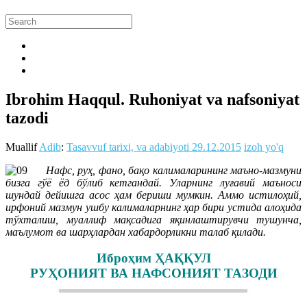
Ibrohim Haqqul. Ruhoniyat va nafsoniyat
tazodi
Muallif
Adib
:
Tasavvuf tarixi, va adabiyoti
29.12.2015
izoh yo'q
Нафс, руҳ, фано, бақо калималарининг маъно-мазмуни
бизга гўё ёд бўлиб кетгандай. Уларнинг луғавий маъноси
шундай дейишга асос ҳам бериши мумкин. Аммо истилоҳий,
ирфоний мазмун ушбу калималарнинг ҳар бири устида алоҳида
тўхталиш, муаллиф мақсадига яқинлаштирувчи тушунча,
маълумот ва шарҳлардан хабардорликни талаб қилади.
Иброҳим ҲАҚҚУЛ
РУҲОНИЯТ ВА НАФСОНИЯТ ТАЗОДИ