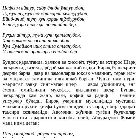
Нафсим айтур, садр ёнида ўлтурибон,
Турлук-турлук неъматларни келтурубон,
Ейиб-ичиб, туну кун қорин тўлдурубон,
Ёстуқ узра такя қилиб ётойин дер.
Руҳим айтур, туни куни қатланубон,
Ҳақ мавлом ризосини тилаюбон.
Қул Сулаймон ишқ отига отланубон,
Узоқ-кечмиш эранларга етойин дер.
Бундоқ қаралганда, ҳаяжон ва ҳиссиёт, туйғу ва эҳтирос Шарқ
шеъриятида азим дарёдай мавжланиб оқади. Бироқ бу шеърият
деярли барча давр ва замонларда юксак маданият, теран илм
ва маърифат заминида илгарилаб борган. Чунки илм нури,
маърифат завқи сингмаган шеър — авом ўқийдиган, энг
ёмони омийликни муҳофаза қиладиган шеър. Бунақа
шеърларда ҳам жанр, вазн, қофия ва радиф — бадиий
унсурлар бўлади. Бироқ уларнинг муаллифида мустақил
маънавий-руҳий қиёфа бўлмаганидек, сўзларида бир ҳарорат
таъсири сезилмайди. Авомлик, жўнлик туғёни ўқувчилар
манфаатига зарарлигини ҳисобга олиб, Абдураҳмон Жомий
мана нима деган:
Шеър к-афтод қабули хотири ом,