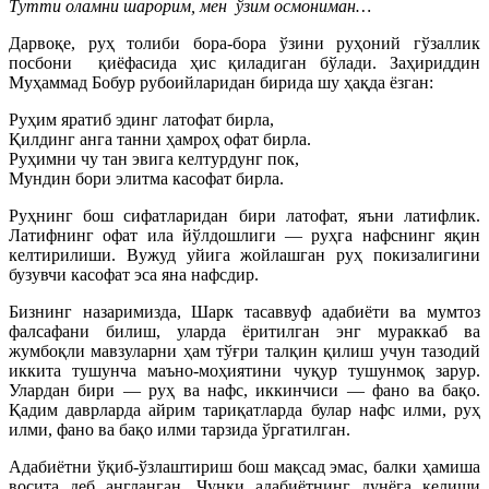
Тутти оламни шарорим, мен ўзим осмониман…
Дарвоқе, руҳ толиби бора-бора ўзини руҳоний гўзаллик
посбони қиёфасида ҳис қиладиган бўлади. Заҳириддин
Муҳаммад Бобур рубоийларидан бирида шу ҳақда ёзган:
Руҳим яратиб эдинг латофат бирла,
Қилдинг анга танни ҳамроҳ офат бирла.
Руҳимни чу тан эвига келтурдунг пок,
Мундин бори элитма касофат бирла.
Руҳнинг бош сифатларидан бири латофат, яъни латифлик.
Латифнинг офат ила йўлдошлиги — руҳга нафснинг яқин
келтирилиши. Вужуд уйига жойлашган руҳ покизалигини
бузувчи касофат эса яна нафсдир.
Бизнинг назаримизда, Шарк тасаввуф адабиёти ва мумтоз
фалсафани билиш, уларда ёритилган энг мураккаб ва
жумбоқли мавзуларни ҳам тўғри талқин қилиш учун тазодий
иккита тушунча маъно-моҳиятини чуқур тушунмоқ зарур.
Улардан бири — руҳ ва нафс, иккинчиси — фано ва бақо.
Қадим даврларда айрим тариқатларда булар нафс илми, руҳ
илми, фано ва бақо илми тарзида ўргатилган.
Адабиётни ўқиб-ўзлаштириш бош мақсад эмас, балки ҳамиша
восита деб англанган. Чунки адабиётнинг дунёга келиши