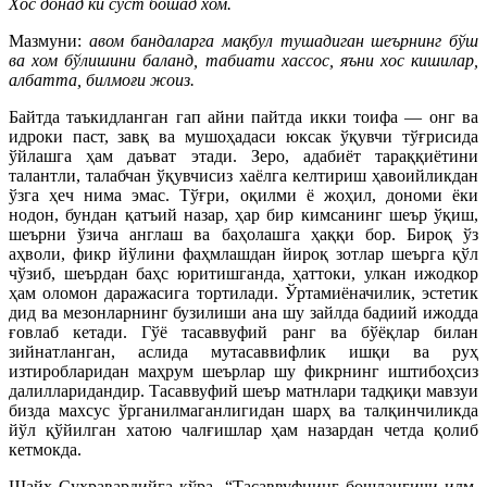
Хос донад ки суст бошад хом.
Мазмуни:
авом бандаларга мақбул тушадиган шеърнинг бўш
ва хом бўлишини баланд, табиати хассос, яъни хос кишилар,
албатта, билмоғи жоиз.
Байтда таъкидланган гап айни пайтда икки тоифа — онг ва
идроки паст, завқ ва мушоҳадаси юксак ўқувчи тўғрисида
ўйлашга ҳам даъват этади. Зеро, адабиёт тараққиётини
талантли, талабчан ўқувчисиз хаёлга келтириш ҳавоийликдан
ўзга ҳеч нима эмас. Тўғри, оқилми ё жоҳил, дономи ёки
нодон, бундан қатъий назар, ҳар бир кимсанинг шеър ўқиш,
шеърни ўзича англаш ва баҳолашга ҳаққи бор. Бироқ ўз
аҳволи, фикр йўлини фаҳмлашдан йироқ зотлар шеърга қўл
чўзиб, шеърдан баҳс юритишганда, ҳаттоки, улкан ижодкор
ҳам оломон даражасига тортилади. Ўртамиёначилик, эстетик
дид ва мезонларнинг бузилиши ана шу зайлда бадиий ижодда
ғовлаб кетади. Гўё тасаввуфий ранг ва бўёқлар билан
зийнатланган, аслида мутасаввифлик ишқи ва руҳ
изтиробларидан маҳрум шеърлар шу фикрнинг иштибоҳсиз
далилларидандир. Тасаввуфий шеър матнлари тадқиқи мавзуи
бизда махсус ўрганилмаганлигидан шарҳ ва талқинчиликда
йўл қўйилган хатою чалғишлар ҳам назардан четда қолиб
кетмокда.
Шайх Суҳравардийга кўра, “Тасаввуфнинг бошланғичи илм,