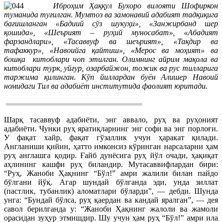
Иброҳим Ҳаққул Бухоро вилояти Шофиркон
туманида туғилган. Мумтоз ва замонавий адабият тадқиқига
бағишланган «Бадиий сўз шукуҳи», «Занжирбанд шер
қошида», «Шеърият – руҳий муносабат», «Абадият
фарзандлари», «Тасаввуф ва шеърият», «Тақдир ва
тафаккур», «Навоийга қайтиш», «Мерос ва моҳият» ва
бошқа китоблари чоп этилган. Олимнинг айрим мақола ва
китоблари турк, уйғур, озарбайжон, тожик ва рус тилларига
таржима қилинган. Кўп йиллардан буён Алишер Навоий
номидаги Тил ва адабиёт институтида фаолият юритади.
Шарқ тасаввуф адабиёти, энг аввало, руҳ ва руҳоният
адабиёти. Чунки руҳ яратиқларнинг энг софи ва энг порлоғи.
У фақат хайр, фақат гўзаллик учун ҳаракат қилади.
Англаниши қийин, ҳатто имконсиз кўринган нарсаларни ҳам
руҳ англашга қодир. Ғайб дунёсига руҳ йўл очади, ҳақиқат
аҳлининг кашфи руҳ биландир. Мутасаввифлардан бири:
“Руҳ, Жаноби Ҳақнинг “Бўл!” амри жалили билан пайдо
бўлгани йўқ. Агар шундай бўлганда эди, унда зиллат
(пастлик, тубанлик) аломатлари бўларди”, — дебди. Шунда
унга: “Бундай бўлса, руҳ қаердан ва кандай яралган”, — дея
савол берилганда у: “Жаноби Ҳақнинг жалоли ва жамоли
орасидан зуҳур этмишдир. Шу учун ҳам руҳ “Бўл!” амри ила