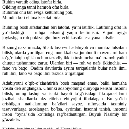
Ruhim yaratib eding latofat birla,
Qilding anga tanni hamroh ofat birla.
Ruhimni chu tan eviga kelturdung pok,
Mundin bori elitma kasofat birla.
Ruhning bosh sifatlaridan biri latofat, ya’ni latiflik. Latifning ofat ila
yo’ldoshligi — ruhga nafsning yaqin keltirilishi. Vujud uyiga
joylashgan ruh pokizaligini buzuvchi kasofat esa yana nafsdir.
Bizning nazarimizda, Shark tasavvuf adabiyoti va mumtoz falsafani
bilish, ularda yoritilgan eng murakkab va jumboqli mavzularni ham
to’g’ri talqin qilish uchun tazodiy ikkita tushuncha ma’no-mohiyatini
chuqur tushunmoq zarur. Ulardan biri — ruh va nafs, ikkinchisi —
fano va baqo. Qadim davrlarda ayrim tariqatlarda bular nafs ilmi,
ruh ilmi, fano va baqo ilmi tarzida o’rgatilgan.
Adabiyotni o’qib-o’zlashtirish bosh maqsad emas, balki hamisha
vosita deb anglangan. Chunki adabiyotning dunyoga kelishi insonni
bilish, uning tashqi va ichki hayoti to’g’risidagi fikr-qarashlarni
jozibali shakllarda aks ettirish ehtiyojini ifodalagan. Bu yo’lda
erishilgan natijalarning ba’zilari sayoz, nihoyatda taxminiy
tasavvurlarga asoslangan bo’lsa, ayrimlari insonni tanish, insonni
inson “oyna”sida ko’rishga rag’batlantirgan. Buyuk Nasimiy bir
g’azalida: