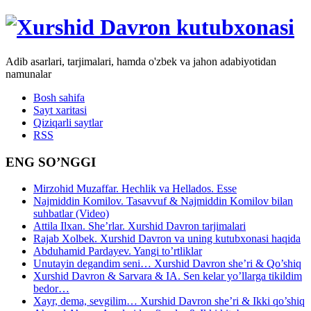
Adib asarlari, tarjimalari, hamda o'zbek va jahon adabiyotidan
namunalar
Bosh sahifa
Sayt xaritasi
Qiziqarli saytlar
RSS
ENG SO’NGGI
Mirzohid Muzaffar. Hechlik va Hellados. Esse
Najmiddin Komilov. Tasavvuf & Najmiddin Komilov bilan
suhbatlar (Video)
Attila Ilxan. She’rlar. Xurshid Davron tarjimalari
Rajab Xolbek. Xurshid Davron va uning kutubxonasi haqida
Abduhamid Pardayev. Yangi to’rtliklar
Unutayin degandim seni… Xurshid Davron she’ri & Qo’shiq
Xurshid Davron & Sarvara & IA. Sen kelar yo’llarga tikildim
bedor…
Xayr, dema, sevgilim… Xurshid Davron she’ri & Ikki qo’shiq