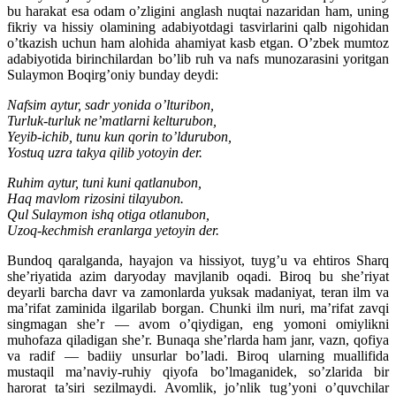
bu harakat esa odam o’zligini anglash nuqtai nazaridan ham, uning
fikriy va hissiy olamining adabiyotdagi tasvirlarini qalb nigohidan
o’tkazish uchun ham alohida ahamiyat kasb etgan. O’zbek mumtoz
adabiyotida birinchilardan bo’lib ruh va nafs munozarasini yoritgan
Sulaymon Boqirg’oniy bunday deydi:
Nafsim aytur, sadr yonida o’lturibon,
Turluk-turluk ne’matlarni kelturubon,
Yeyib-ichib, tunu kun qorin to’ldurubon,
Yostuq uzra takya qilib yotoyin der.
Ruhim aytur, tuni kuni qatlanubon,
Haq mavlom rizosini tilayubon.
Qul Sulaymon ishq otiga otlanubon,
Uzoq-kechmish eranlarga yetoyin der.
Bundoq qaralganda, hayajon va hissiyot, tuyg’u va ehtiros Sharq
she’riyatida azim daryoday mavjlanib oqadi. Biroq bu she’riyat
deyarli barcha davr va zamonlarda yuksak madaniyat, teran ilm va
ma’rifat zaminida ilgarilab borgan. Chunki ilm nuri, ma’rifat zavqi
singmagan she’r — avom o’qiydigan, eng yomoni omiylikni
muhofaza qiladigan she’r. Bunaqa she’rlarda ham janr, vazn, qofiya
va radif — badiiy unsurlar bo’ladi. Biroq ularning muallifida
mustaqil ma’naviy-ruhiy qiyofa bo’lmaganidek, so’zlarida bir
harorat ta’siri sezilmaydi. Avomlik, jo’nlik tug’yoni o’quvchilar