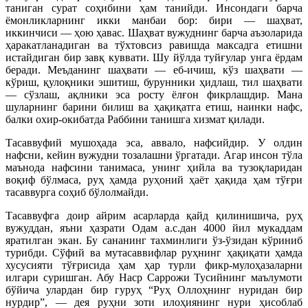
таниган сурат соҳибини ҳам танийди. Инсондаги барча
ёмонликларнинг икки манбаи бор: бири — шаҳват,
иккинчиси — ҳою ҳавас. Шаҳват вужуднинг барча аъзоларида
ҳаракатланадиган ва тўхтовсиз равишда максадга етишни
истайдиган бир завқ куввати. Шу йўлда туйғулар унга ёрдам
беради. Меъданинг шаҳвати — еб-ичиш, кўз шаҳвати —
кўриш, қулоқники эшитиш, бурунники ҳидлаш, тил шаҳвати
— сўзлаш, ақлники эса росту ёлғон фикрлашдир. Мана
шуларнинг барини билиш ва ҳақиқатга етиш, наинки нафс,
балки охир-окибатда Раббини танишга хизмат қилади.
Тасаввуфий мушоҳада эса, аввало, нафсийдир. У олдин
нафсни, кейин вужудни тозалашни ўргатади. Агар инсон тўла
маънода нафсини танимаса, унинг ҳийла ва тузоқларидан
воқиф бўлмаса, руҳ ҳамда руҳоний ҳаёт ҳақида ҳам тўғри
тасаввурга соҳиб бўлолмайди.
Тасаввуфга доир айрим асарларда қайд қилинишича, руҳ
вужуддан, яъни ҳазрати Одам а.с.дан 4000 йил мукаддам
яратилган экан. Бу сананинг тахминлиги ўз-ўзидан кўриниб
турибди. Сўфий ва мутасаввифлар руҳнинг ҳақиқати ҳамда
хусусияти тўғрисида ҳам ҳар турли фикр-мулоҳазаларни
илгари суришган. Абу Наср Саррожи Тусийнинг маълумоти
бўйича улардан бир гуруҳ “Руҳ Оллоҳнинг нуридан бир
нурдир”, — дея руҳни зоти илоҳиянинг нури ҳисоблаб