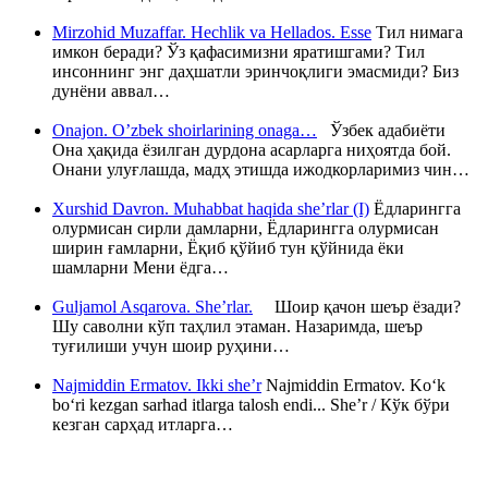
Mirzohid Muzaffar. Hechlik va Hellados. Esse
Тил нимага
имкон беради? Ўз қафасимизни яратишгами? Тил
инсоннинг энг даҳшатли эринчоқлиги эмасмиди? Биз
дунёни аввал…
Onajon. O’zbek shoirlarining onaga…
Ўзбек адабиёти
Она ҳақида ёзилган дурдона асарларга ниҳоятда бой.
Онани улуғлашда, мадҳ этишда ижодкорларимиз чин…
Xurshid Davron. Muhabbat haqida she’rlar (I)
Ёдларингга
олурмисан сирли дамларни, Ёдларингга олурмисан
ширин ғамларни, Ёқиб қўйиб тун қўйнида ёки
шамларни Мени ёдга…
Guljamol Asqarova. She’rlar.
Шоир қачон шеър ёзади?
Шу саволни кўп таҳлил этаман. Назаримда, шеър
туғилиши учун шоир руҳини…
Najmiddin Ermatov. Ikki she’r
Najmiddin Ermatov. Ko‘k
bo‘ri kezgan sarhad itlarga talosh endi... She’r / Кўк бўри
кезган сарҳад итларга…