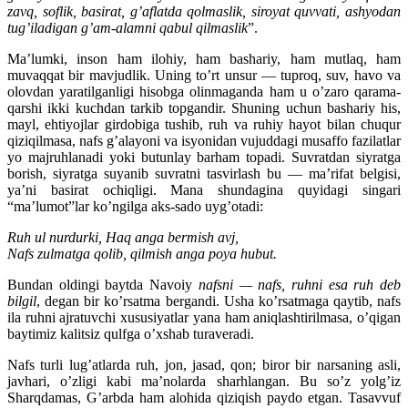
zavq, soflik, basirat, g’aflatda qolmaslik, siroyat quvvati, ashyodan
tug’iladigan g’am-alamni qabul qilmaslik
”.
Ma’lumki, inson ham ilohiy, ham bashariy, ham mutlaq, ham
muvaqqat bir mavjudlik. Uning to’rt unsur — tuproq, suv, havo va
olovdan yaratilganligi hisobga olinmaganda ham u o’zaro qarama-
qarshi ikki kuchdan tarkib topgandir. Shuning uchun bashariy his,
mayl, ehtiyojlar girdobiga tushib, ruh va ruhiy hayot bilan chuqur
qiziqilmasa, nafs g’alayoni va isyonidan vujuddagi musaffo fazilatlar
yo majruhlanadi yoki butunlay barham topadi. Suvratdan siyratga
borish, siyratga suyanib suvratni tasvirlash bu — ma’rifat belgisi,
ya’ni basirat ochiqligi. Mana shundagina quyidagi singari
“ma’lumot”lar ko’ngilga aks-sado uyg’otadi:
Ruh ul nurdurki, Haq anga bermish avj,
Nafs zulmatga qolib, qilmish anga poya hubut.
Bundan oldingi baytda Navoiy
nafsni — nafs, ruhni esa ruh deb
bilgil
, degan bir ko’rsatma bergandi. Usha ko’rsatmaga qaytib, nafs
ila ruhni ajratuvchi xususiyatlar yana ham aniqlashtirilmasa, o’qigan
baytimiz kalitsiz qulfga o’xshab turaveradi.
Nafs turli lug’atlarda ruh, jon, jasad, qon; biror bir narsaning asli,
javhari, o’zligi kabi ma’nolarda sharhlangan. Bu so’z yolg’iz
Sharqdamas, G’arbda ham alohida qiziqish paydo etgan. Tasavvuf