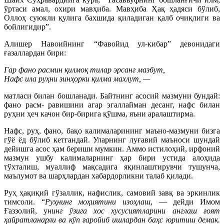
ўртаси амал, охири мавҳиба. Мавҳиба Ҳақ ҳадяси бўлиб,
Оллоҳ суюкли қулига бахшида қиладиган қалб очиқлиги ва
бойлигидир”.
Алишер Навоийнинг “Фавойид ул-кибар” девонидаги
ғазаллардан бири:
Гар фано расмин қилмоқ тилар эрсанг мазбут,
Нафс ила руҳни зинҳорки қилма махлут, —
матласи билан бошланади. Байтнинг асосий мазмуни бундай:
фано расм- равишини агар эгаллайман десанг, нафс билан
руҳни ҳеч качон бир-бирига қўшма, яъни аралаштирма.
Нафс, руҳ, фано, бақо калималарининг маъно-мазмуни бизга
гўё ёд бўлиб кетгандай. Уларнинг луғавий маъноси шундай
дейишга асос ҳам бериши мумкин. Аммо истилоҳий, ирфоний
мазмун ушбу калималарнинг ҳар бири устида алоҳида
тўхталиш, муаллиф мақсадига яқинлаштирувчи тушунча,
маълумот ва шарҳлардан хабардорликни талаб қилади.
Руҳ ҳақиқий гўзаллик, нафислик, самовий завқ ва эркинлик
тимсоли. “
Руҳнинг моҳиятини изоҳлаш
, — дейди Имом
Ғаззолий, у
нинг ўзига хос хусусиятларини англаш ғоят
ҳайратланарли ва кўп ғаройиб ишлардан баҳс юритиш демак.