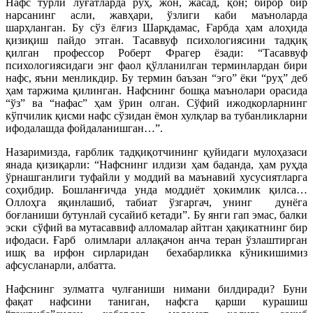
Нафс турли луғатларда руҳ, жон, жасад, қон; бирор бир
нарсанинг асли, жавҳари, ўзлиги каби маъноларда
шарҳланган. Бу сўз ёлғиз Шарқдамас, Ғарбда ҳам алоҳида
қизиқиш пайдо этган. Тасаввуф психологиясини тадқиқ
қилган профессор Роберт Фрагер ёзади: “Тасаввуф
психологиясидаги энг фаол қўлланилган терминлардан бири
нафс, яъни менликдир. Бу термин баъзан “эго” ёки “руҳ” деб
ҳам таржима қилинган. Нафснинг бошқа маънолари орасида
“ўз” ва “нафас” ҳам ўрин олган. Сўфий ижодкорларнинг
кўпчилик қисми нафс сўзидан ёмон хулқлар ва тубанликларни
ифодалашда фойдаланишган…”.
Назаримизда, ғарблик тадқиқотчининг қуйидаги мулоҳазаси
янада қизиқарли: “Нафснинг илдизи ҳам баданда, ҳам руҳда
ўрнашганлиги туфайли у моддий ва маънавий хусусиятларга
соҳибдир. Бошланғичда унда моддиёт ҳокимлик қилса…
Оллоҳга яқинлашиб, табиат ўзгаргач, унинг дунёга
боғланиши бутунлай сусайиб кетади”. Бу янги гап эмас, балки
эски сўфий ва мутасаввиф алломалар айтган ҳақикатнинг бир
ифодаси. Ғарб олимлари аллақачон анча теран ўзлаштирган
ишқ ва ирфон сирларидан бехабарликка кўникишимиз
афсусланарли, албатта.
Нафснинг зулматга чулғаниши нимани билдиради? Буни
фақат нафсини таниган, нафсга қарши курашиш