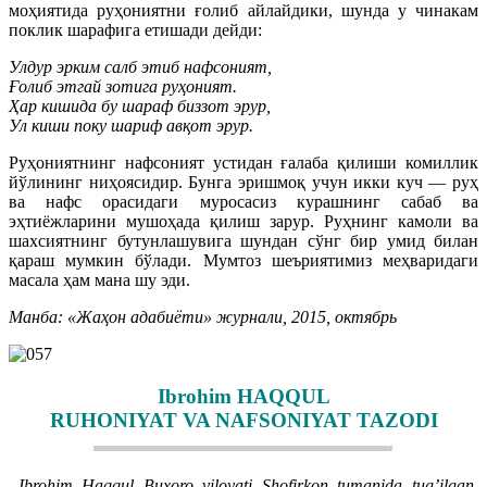
моҳиятида руҳониятни ғолиб айлайдики, шунда у чинакам
поклик шарафига етишади дейди:
Улдур эрким салб этиб нафсоният,
Ғолиб этгай зотига руҳоният.
Ҳар кишида бу шараф биззот эрур,
Ул киши поку шариф авқот эрур.
Руҳониятнинг нафсоният устидан ғалаба қилиши комиллик
йўлининг ниҳоясидир. Бунга эришмоқ учун икки куч — руҳ
ва нафс орасидаги муросасиз курашнинг сабаб ва
эҳтиёжларини мушоҳада қилиш зарур. Руҳнинг камоли ва
шахсиятнинг бутунлашувига шундан сўнг бир умид билан
қараш мумкин бўлади. Мумтоз шеъриятимиз меҳваридаги
масала ҳам мана шу эди.
Манба: «Жаҳон адабиёти» журнали, 2015, октябрь
Ibrohim HAQQUL
RUHONIYAT VA NAFSONIYAT TAZODI
Ibrohim Haqqul Buxoro viloyati Shofirkon tumanida tug’ilgan.