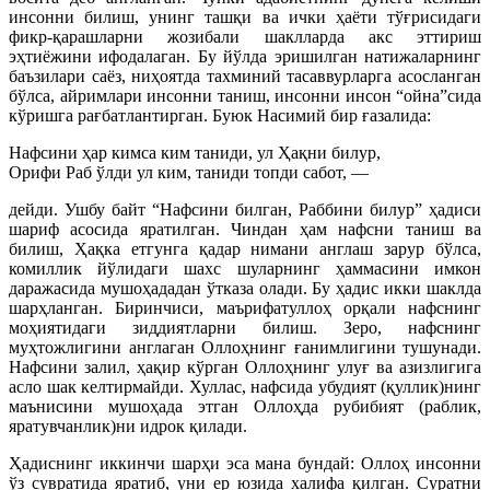
инсонни билиш, унинг ташқи ва ички ҳаёти тўғрисидаги
фикр-қарашларни жозибали шаклларда акс эттириш
эҳтиёжини ифодалаган. Бу йўлда эришилган натижаларнинг
баъзилари саёз, ниҳоятда тахминий тасаввурларга асосланган
бўлса, айримлари инсонни таниш, инсонни инсон “ойна”сида
кўришга рағбатлантирган. Буюк Насимий бир ғазалида:
Нафсини ҳар кимса ким таниди, ул Ҳақни билур,
Орифи Раб ўлди ул ким, таниди топди сабот, —
дейди. Ушбу байт “Нафсини билган, Раббини билур” ҳадиси
шариф асосида яратилган. Чиндан ҳам нафсни таниш ва
билиш, Ҳақка етгунга қадар нимани англаш зарур бўлса,
комиллик йўлидаги шахс шуларнинг ҳаммасини имкон
даражасида мушоҳададан ўтказа олади. Бу ҳадис икки шаклда
шарҳланган. Биринчиси, маърифатуллоҳ орқали нафснинг
моҳиятидаги зиддиятларни билиш. Зеро, нафснинг
муҳтожлигини англаган Оллоҳнинг ғанимлигини тушунади.
Нафсини залил, ҳақир кўрган Оллоҳнинг улуғ ва азизлигига
асло шак келтирмайди. Хуллас, нафсида убудият (қуллик)нинг
маънисини мушоҳада этган Оллоҳда рубибият (раблик,
яратувчанлик)ни идрок қилади.
Ҳадиснинг иккинчи шарҳи эса мана бундай: Оллоҳ инсонни
ўз сувратида яратиб, уни ер юзида халифа қилган. Суратни