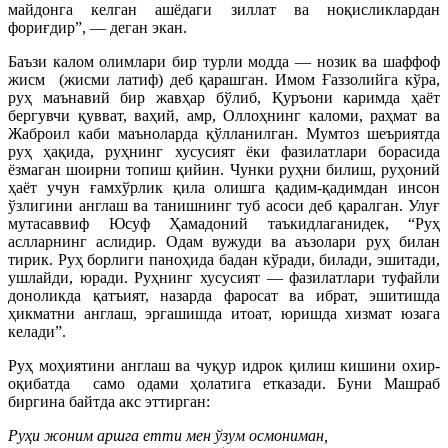
майдонга келган ашёдаги зиллат ва ноқисликлардан
фориғдир”, — деган экан.
Баъзи калом олимлари бир турли модда — нозик ва шаффоф
жисм (жисми латиф) деб қарашган. Имом Ғаззолийга кўра,
руҳ маънавий бир жавҳар бўлиб, Қуръони каримда ҳаёт
бергувчи қувват, ваҳий, амр, Оллоҳнинг каломи, раҳмат ва
Жаброил каби маъноларда қўлланилган. Мумтоз шеъриятда
руҳ ҳақида, руҳнинг хусусият ёки фазилатлари борасида
ёзмаган шоирни топиш қийин. Чунки руҳни билиш, руҳоний
ҳаёт учун ғамхўрлик қила олишга қадим-қадимдан инсон
ўзлигини англаш ва танишнинг туб асоси деб қаралган. Улуғ
мутасаввиф Юсуф Ҳамадоний таъкидлаганидек, “Руҳ
аслларнинг аслидир. Одам вужуди ва аъзолари руҳ билан
тирик. Руҳ борлиги паноҳида бадан кўради, билади, эшитади,
ушлайди, юради. Руҳнинг хусусият — фазилатлари туфайли
доноликда қатъият, назарда фаросат ва ибрат, эшитишда
ҳикматни англаш, эргашишда итоат, юришда хизмат юзага
келади”.
Руҳ моҳиятини англаш ва чуқур идрок қилиш кишини охир-
оқибатда само одами ҳолатига етказади. Буни Машраб
биргина байтда акс эттирган:
Руҳи жоним аршга етти мен ўзум осмониман,