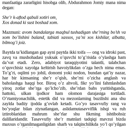
manfaatiga zararligini hisobga olib, Abdurahmon Jomiy mana nima
degan:
She’r k-aftod qabuli xotiri om,
Xos donad ki sust boshad xom.
Mazmuni:
avom bandalarga maqbul tushadigan she’rning bo’sh va
xom bo’lishini baland, tabiati xassos, ya’ni xos kishilar, albatta,
bilmog’i joiz.
Baytda ta’kidlangan gap ayni paytda ikki toifa — ong va idroki past,
zavq va mushohadasi yuksak o’quvchi to’g’risida o’ylashga ham
da’vat etadi. Zero, adabiyot taraqqiyotini talantli, talabchan
o’quvchisiz xayolga keltirish havoiylikdan o’zga hech nima emas.
To’g’ri, oqilmi yo johil, donomi yoki nodon, bundan qat’iy nazar,
har bir kimsaning she’r o’qish, she’rni o’zicha anglash va
baholashga haqqi bor. Biroq o’z ahvoli, fikr yo’lini fahmlashdan
yiroq zotlar she’rga qo’lcho’zib, she’rdan bahs yuritishganda,
hattoki, ulkan ijodkor ham olomon darajasiga tortiladi.
O’rtamiyonachilik, estetik did va mezonlarning buzilishi ana shu
zaylda badiiy ijodda g’ovlab ketadi. Go’yo tasavvufiy rang va
bo’yoqlar bilan ziynatlangan, aslidamutasavviflik ishqi va ruh
iztiroblaridan mahrum she’rlar shu fikrning ishtibohsiz
dalillaridandir. Tasavvufiy she’r matnlari tadqiqi mavzui bizda
maxsus o’rganilmaganligidan sharh va talqinchilikda yo’l qo’yilgan