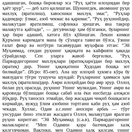
адашишган, бошқа бировлар эса “Руҳ ҳаёти илоҳиядан бир
ҳаёт эрур”, — деб хато қилишган. Шунингдек, авомнинг руҳи
махлуқ (яратилиш), хавосники махлуқ эмас”, “Руҳлар
қадимдир: ўлмас, азоб чекмас ва қаримас”, “Руҳ руҳонийдир,
малакутдан яратилмиш, софликка эришгач, яна такрор
малакутга қайтади”, — дегувчилар ҳам бўлганки, буларнинг
ҳар бири адашиб, хатога йўл қўйишган. Лекин кимки
Қуръони каримдаги мана бу сўзларга таянган бўлса, ўзини
ғалат фикр ва нотўғри тасаввурдан муҳофаза этган: “Эй
Муҳаммад, сендан руҳнинг ҳақиқати ва кайфияти ҳақида
сўрайдилар. Сен уларга жавоб бергилки, “Руҳ
Парвардигорнинг махлуқлари (яратиқлари)дан бир махлуқ
(яратиқ) дир. Унинг ҳақиқатини Худодан бошқа зот
билмайди”. (Исро: 85-оят). Ана шу илоҳий ҳукмга кўра бу
мавзудаги тўғри тушунча шундай: Руҳларнинг ҳаммаси ҳам
махлуқ (яратилиш)дир. Амри илоҳийдан бир амр эрур. Оллоҳ
билан руҳ орасида, руҳнинг Унинг мулкидан, Унинг амри ва
қаровида бўлишдан бошқа сабаб ила ёки нисбатда алоқаси
йўқдир. Руҳ таносих этмайди, бир жасаддан чиқиб бошқасига
кирмайди, вужуд ўлим азобини тортгани каби руҳ ҳам азоб
чекади. Хуллас, Одам а.с.нинг аносири арбаъ — тўрт
унсурдан бино этилган жасадига Оллоҳ малакутдан яралган
руҳни киритган: “Эй Муҳаммад (с.а.в), Парвардигорнинг
малакларига: “Мен Одамни қора балчиқдан халқ
қилгувчиман. Вақтики, мен Одамни халқ қилсам, унинг