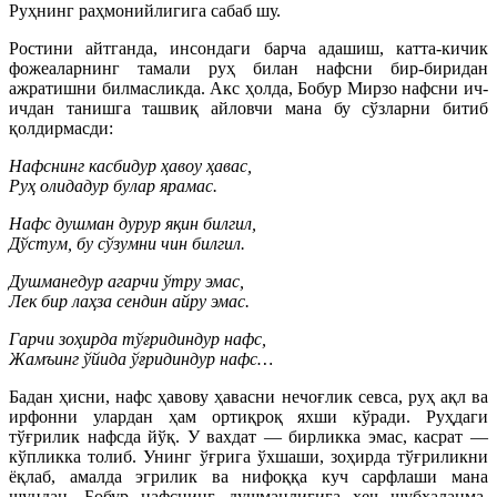
Руҳнинг раҳмонийлигига сабаб шу.
Ростини айтганда, инсондаги барча адашиш, катта-кичик
фожеаларнинг тамали руҳ билан нафсни бир-биридан
ажратишни билмасликда. Акс ҳолда, Бобур Мирзо нафсни ич-
ичдан танишга ташвиқ айловчи мана бу сўзларни битиб
қолдирмасди:
Нафснинг касбидур ҳавоу ҳавас,
Руҳ олидадур булар ярамас.
Нафс душман дурур яқин билгил,
Дўстум, бу сўзумни чин билгил.
Душманедур агарчи ўтру эмас,
Лек бир лаҳза сендин айру эмас.
Гарчи зоҳирда тўғридиндур нафс,
Жамъинг ўйида ўғридиндур нафс…
Бадан ҳисни, нафс ҳавову ҳавасни нечоғлик севса, руҳ ақл ва
ирфонни улардан ҳам ортиқроқ яхши кўради. Руҳдаги
тўғрилик нафсда йўқ. У вахдат — бирликка эмас, касрат —
кўпликка толиб. Унинг ўғрига ўхшаши, зоҳирда тўғриликни
ёқлаб, амалда эгрилик ва нифоққа куч сарфлаши мана
шундан. Бобур нафснинг душманлигига ҳеч шубҳаланма,