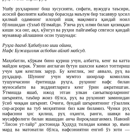
Ушбу руҳларнинг бош хусусияти, сифати, вужудга таъсири,
асосий фаолияти кабилар борасида маълум бир тасаввур ҳосил
қилмай одамнинг илоҳий ишқ мақомига қандай ноил
бўлишидан сўзлаб бўлмайди. Ўзича руҳ илми билан қизиққан
киши эса онг, ақл, кўнгул ва руҳни пайғамбар севгиси қандай
мунаввар айлашини осон тушунади:
Руҳга дааъб Ҳабибулло иши ойини,
Нафс Бужаҳиллик асбобин айлаб мабсуд.
Маҳобатли, кўркам бино қуриш учун, албатта, кенг ва катта
майдон керак. Ўзини англаган бутун шахсни камол топтириш
учун ҳам кенглик зарур. Бу кенглик, энг аввало, руҳ ва
руҳдадир. Шунинг учун мумтоз шоирлар комиллик
тушунчасини ёритишда руҳга, руҳнинг нафс билан
муносабати ва зиддиятларига кенг ўрин ажратишган.
Ўтмишда яшаб, ижод этган улкан санъаткорларнинг
шеърияти, таъбир жоиз бўлса, руҳ ва руҳоният заминидан
ўсиб чиққан шеърият. Очиғи, бундай шеъриятнинг гўзаллик
сир-асрори ва туб моҳиятини биз кам биламиз. Чунки руҳ
нафасини ҳис қилиш, руҳ оҳанги, ранги, шавқи ва
мусаффолиги билан яшашдан анча йироқлашганмиз. Навоий
“Лисон ут-тайр” достонида Ҳудҳуд тилидан кимки эр, яъни
мард ва матонатли бўлса, нафсониятни енгиб ўз зоти —