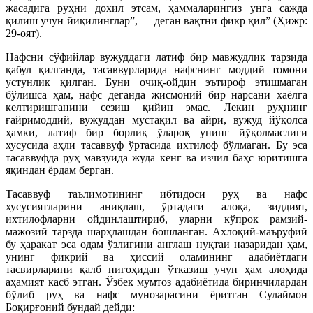
жасадига руҳни дохил этсам, ҳаммаларингиз унга сажда
қилиш учун йиқилинглар”, — деган вақтни фикр қил” (Ҳижр:
29-оят).
Нафсни сўфийлар вужуддаги латиф бир мавжудлик тарзида
қабул қилганда, тасаввурларида нафснинг моддий томони
устунлик қилган. Буни очиқ-ойдин эътироф этишмаган
бўлишса ҳам, нафс деганда жисмоний бир нарсани хаёлга
келтиришганини сезиш қийин эмас. Лекин руҳнинг
ғайримоддий, вужуддан мустақил ва айри, вужуд йўқолса
ҳамки, латиф бир борлиқ ўлароқ унинг йўқолмаслиги
хусусида аҳли тасаввуф ўртасида ихтилоф бўлмаган. Бу эса
тасаввуфда руҳ мавзуида жуда кенг ва изчил баҳс юритишга
яқиндан ёрдам берган.
Тасаввуф таълимотининг ибтидоси руҳ ва нафс
хусусиятларини аниқлаш, ўртадаги алоқа, зиддият,
ихтилофларни ойдинлаштириб, уларни кўпрок рамзий-
мажозий тарзда шарҳлашдан бошланган. Ахлоқий-маъруфий
бу ҳаракат эса одам ўзлигини англаш нуқтаи назаридан ҳам,
унинг фикрий ва ҳиссий оламининг адабиётдаги
тасвирларини қалб нигоҳидан ўтказиш учун ҳам алоҳида
аҳамият касб этган. Ўзбек мумтоз адабиётида биринчилардан
бўлиб руҳ ва нафс мунозарасини ёритган Сулаймон
Боқирғоний бундай дейди: