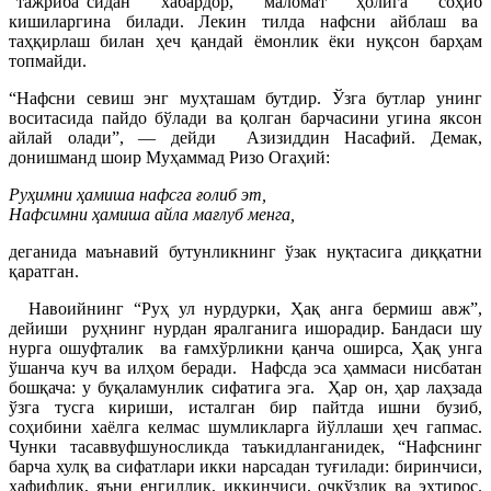
“тажриба”сидан хабардор, маломат ҳолига соҳиб
кишиларгина билади. Лекин тилда нафсни айблаш ва
таҳқирлаш билан ҳеч қандай ёмонлик ёки нуқсон барҳам
топмайди.
“Нафсни севиш энг муҳташам бутдир. Ўзга бутлар унинг
воситасида пайдо бўлади ва қолган барчасини угина яксон
айлай олади”, — дейди Азизиддин Насафий. Демак,
донишманд шоир Муҳаммад Ризо Огаҳий:
Руҳимни ҳамиша нафсга ғолиб эт,
Нафсимни ҳамиша айла мағлуб менга,
деганида маънавий бутунликнинг ўзак нуқтасига диққатни
қаратган.
Навоийнинг “Руҳ ул нурдурки, Ҳақ анга бермиш авж”,
дейиши руҳнинг нурдан яралганига ишорадир. Бандаси шу
нурга ошуфталик ва ғамхўрликни қанча оширса, Ҳақ унга
ўшанча куч ва илҳом беради. Нафсда эса ҳаммаси нисбатан
бошқача: у буқаламунлик сифатига эга. Ҳар он, ҳар лаҳзада
ўзга тусга кириши, исталган бир пайтда ишни бузиб,
соҳибини хаёлга келмас шумликларга йўллаши ҳеч гапмас.
Чунки тасаввуфшуносликда таъкидланганидек, “Нафснинг
барча хулқ ва сифатлари икки нарсадан туғилади: биринчиси,
ҳафифлик, яъни енгиллик, иккинчиси, очкўзлик ва эҳтирос.