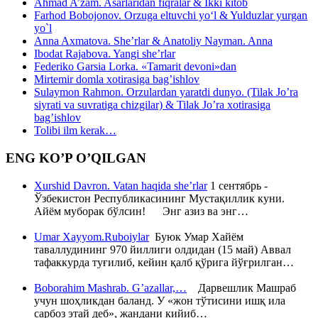
Ahmad A’zam. Asarlaridan fiqralar & Ikki kitob
Farhod Bobojonov. Orzuga eltuvchi yo‘l & Yulduzlar yurgan
yo`l
Anna Axmatova. She’rlar & Anatoliy Nayman. Anna
Ibodat Rajabova. Yangi she’rlar
Federiko Garsia Lorka. «Tamarit devoni»dan
Mirtemir domla xotirasiga bag’ishlov
Sulaymon Rahmon. Orzulardan yaratdi dunyo. (Tilak Jo’ra
siyrati va suvratiga chizgilar) & Tilak Jo’ra xotirasiga
bag’ishlov
Tolibi ilm kerak…
ENG KO’P O’QILGAN
Xurshid Davron. Vatan haqida she’rlar
1 сентябрь -
Ўзбекистон Республикасининг Мустақиллик куни.
Айём муборак бўлсин! Энг азиз ва энг…
Umar Xayyom.Ruboiylar
Буюк Умар Хайём
таваллудининг 970 йиллиги олдидан (15 май) Аввал
тафаккурда туғилиб, кейин қалб қўрига йўғрилган…
Boborahim Mashrab. G’azallar,…
Дарвешлик Машраб
учун шоҳликдан баланд. У «жон тўтисини ишқ ила
сарбоз этай деб», жандани кийиб…