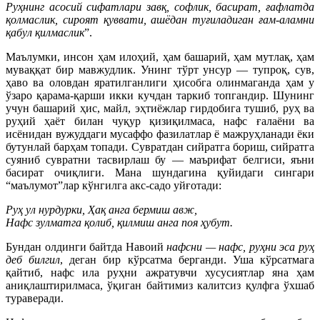
Руҳнинг асосий сифатлари завқ, софлик, басират, ғафлатда
қолмаслик, сироят қуввати, ашёдан туғиладиган ғам-аламни
қабул қилмаслик
”.
Маълумки, инсон ҳам илоҳий, ҳам башарий, ҳам мутлақ, ҳам
муваққат бир мавжудлик. Унинг тўрт унсур — тупроқ, сув,
ҳаво ва оловдан яратилганлиги ҳисобга олинмаганда ҳам у
ўзаро қарама-қарши икки кучдан таркиб топгандир. Шунинг
учун башарий ҳис, майл, эҳтиёжлар гирдобига тушиб, руҳ ва
руҳий ҳаёт билан чуқур қизиқилмаса, нафс ғалаёни ва
исёнидан вужуддаги мусаффо фазилатлар ё мажруҳланади ёки
бутунлай барҳам топади. Сувратдан сийратга бориш, сийратга
суяниб сувратни тасвирлаш бу — маърифат белгиси, яъни
басират очиқлиги. Мана шундагина қуйидаги сингари
“маълумот”лар кўнгилга акс-садо уйғотади:
Руҳ ул нурдурки, Ҳақ анга бермиш авж,
Нафс зулматга қолиб, қилмиш анга поя ҳубут.
Бундан олдинги байтда Навоий
нафсни — нафс, руҳни эса руҳ
деб билгил
, деган бир кўрсатма берганди. Уша кўрсатмага
қайтиб, нафс ила руҳни ажратувчи хусусиятлар яна ҳам
аниқлаштирилмаса, ўқиган байтимиз калитсиз қулфга ўхшаб
тураверади.