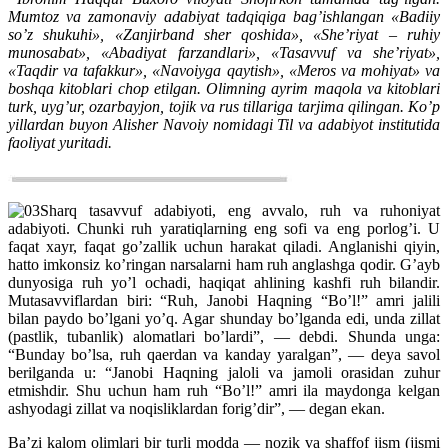
Mumtoz va zamonaviy adabiyat tadqiqiga bag’ishlangan «Badiiy
so’z shukuhi», «Zanjirband sher qoshida», «She’riyat – ruhiy
munosabat», «Abadiyat farzandlari», «Tasavvuf va she’riyat»,
«Taqdir va tafakkur», «Navoiyga qaytish», «Meros va mohiyat» va
boshqa kitoblari chop etilgan. Olimning ayrim maqola va kitoblari
turk, uyg’ur, ozarbayjon, tojik va rus tillariga tarjima qilingan. Ko’p
yillardan buyon Alisher Navoiy nomidagi Til va adabiyot institutida
faoliyat yuritadi.
Sharq tasavvuf adabiyoti, eng avvalo, ruh va ruhoniyat
adabiyoti. Chunki ruh yaratiqlarning eng sofi va eng porlog’i. U
faqat xayr, faqat go’zallik uchun harakat qiladi. Anglanishi qiyin,
hatto imkonsiz ko’ringan narsalarni ham ruh anglashga qodir. G’ayb
dunyosiga ruh yo’l ochadi, haqiqat ahlining kashfi ruh bilandir.
Mutasavviflardan biri: “Ruh, Janobi Haqning “Bo’l!” amri jalili
bilan paydo bo’lgani yo’q. Agar shunday bo’lganda edi, unda zillat
(pastlik, tubanlik) alomatlari bo’lardi”, — debdi. Shunda unga:
“Bunday bo’lsa, ruh qaerdan va kanday yaralgan”, — deya savol
berilganda u: “Janobi Haqning jaloli va jamoli orasidan zuhur
etmishdir. Shu uchun ham ruh “Bo’l!” amri ila maydonga kelgan
ashyodagi zillat va noqisliklardan forig’dir”, — degan ekan.
Ba’zi kalom olimlari bir turli modda — nozik va shaffof jism (jismi