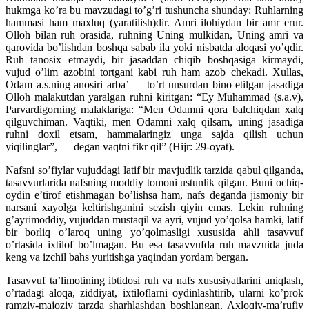
hukmga ko’ra bu mavzudagi to’g’ri tushuncha shunday: Ruhlarning
hammasi ham maxluq (yaratilish)dir. Amri ilohiydan bir amr erur.
Olloh bilan ruh orasida, ruhning Uning mulkidan, Uning amri va
qarovida bo’lishdan boshqa sabab ila yoki nisbatda aloqasi yo’qdir.
Ruh tanosix etmaydi, bir jasaddan chiqib boshqasiga kirmaydi,
vujud o’lim azobini tortgani kabi ruh ham azob chekadi. Xullas,
Odam a.s.ning anosiri arba’ — to’rt unsurdan bino etilgan jasadiga
Olloh malakutdan yaralgan ruhni kiritgan: “Ey Muhammad (s.a.v),
Parvardigorning malaklariga: “Men Odamni qora balchiqdan xalq
qilguvchiman. Vaqtiki, men Odamni xalq qilsam, uning jasadiga
ruhni doxil etsam, hammalaringiz unga sajda qilish uchun
yiqilinglar”, — degan vaqtni fikr qil” (Hijr: 29-oyat).
Nafsni so’fiylar vujuddagi latif bir mavjudlik tarzida qabul qilganda,
tasavvurlarida nafsning moddiy tomoni ustunlik qilgan. Buni ochiq-
oydin e’tirof etishmagan bo’lishsa ham, nafs deganda jismoniy bir
narsani xayolga keltirishganini sezish qiyin emas. Lekin ruhning
g’ayrimoddiy, vujuddan mustaqil va ayri, vujud yo’qolsa hamki, latif
bir borliq o’laroq uning yo’qolmasligi xususida ahli tasavvuf
o’rtasida ixtilof bo’lmagan. Bu esa tasavvufda ruh mavzuida juda
keng va izchil bahs yuritishga yaqindan yordam bergan.
Tasavvuf ta’limotining ibtidosi ruh va nafs xususiyatlarini aniqlash,
o’rtadagi aloqa, ziddiyat, ixtiloflarni oydinlashtirib, ularni ko’prok
ramziy-majoziy tarzda sharhlashdan boshlangan. Axloqiy-ma’rufiy