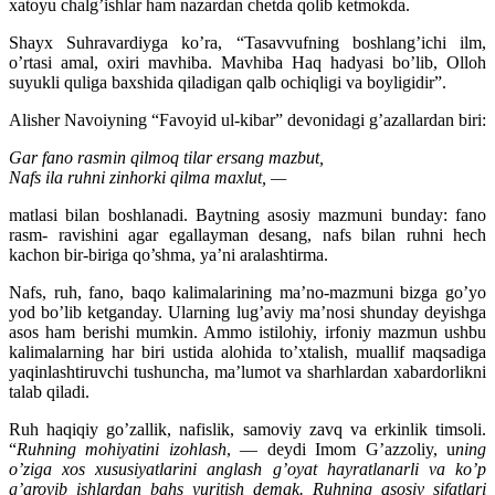
xatoyu chalg’ishlar ham nazardan chetda qolib ketmokda.
Shayx Suhravardiyga ko’ra, “Tasavvufning boshlang’ichi ilm,
o’rtasi amal, oxiri mavhiba. Mavhiba Haq hadyasi bo’lib, Olloh
suyukli quliga baxshida qiladigan qalb ochiqligi va boyligidir”.
Alisher Navoiyning “Favoyid ul-kibar” devonidagi g’azallardan biri:
Gar fano rasmin qilmoq tilar ersang mazbut,
Nafs ila ruhni zinhorki qilma maxlut, —
matlasi bilan boshlanadi. Baytning asosiy mazmuni bunday: fano
rasm- ravishini agar egallayman desang, nafs bilan ruhni hech
kachon bir-biriga qo’shma, ya’ni aralashtirma.
Nafs, ruh, fano, baqo kalimalarining ma’no-mazmuni bizga go’yo
yod bo’lib ketganday. Ularning lug’aviy ma’nosi shunday deyishga
asos ham berishi mumkin. Ammo istilohiy, irfoniy mazmun ushbu
kalimalarning har biri ustida alohida to’xtalish, muallif maqsadiga
yaqinlashtiruvchi tushuncha, ma’lumot va sharhlardan xabardorlikni
talab qiladi.
Ruh haqiqiy go’zallik, nafislik, samoviy zavq va erkinlik timsoli.
“
Ruhning mohiyatini izohlash
, — deydi Imom G’azzoliy, u
ning
o’ziga xos xususiyatlarini anglash g’oyat hayratlanarli va ko’p
g’aroyib ishlardan bahs yuritish demak. Ruhning asosiy sifatlari