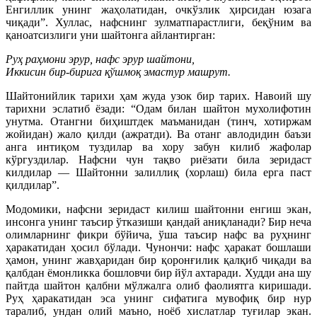
Енгиллик унинг жаҳолатидан, очкўзлик ҳирсидан юзага
чиқади”. Хуллас, нафснинг зулматпарастлиги, беқўним ва
қаноатсизлиги уни шайтонга айлантирган:
Руҳ раҳмони эрур, нафс эрур шайтони,
Иккисин бир-бирига қўшмоқ эмастур машрут.
Шайтонийлик тарихи ҳам жуда узок бир тарих. Навоий шу
тарихни эслатиб ёзади: “Одам билан шайтон мухолифотин
унутма. Отангни биҳиштдек маъманидан (тинч, хотиржам
жойидан) жало қилди (ажратди). Ва отанг авлодидин баъзи
анга интиқом туздилар ва хору забун килиб жафолар
кўргуздилар. Нафсни чун тақво риёзати била зеридаст
килдилар — Шайтонни залиллиқ (хорлаш) била ерга паст
қилдилар”.
Модомики, нафсни зеридаст килиш шайтонни енгиш экан,
инсонга унинг таъсир ўтказиши қандай аниқланади? Бир неча
олимларнинг фикри бўйича, ўша таъсир нафс ва руҳнинг
ҳаракатидан ҳосил бўлади. Чунончи: нафс ҳаракат бошлаши
ҳамон, унинг жавҳаридан бир қоронғилик қалқиб чиқади ва
қалбдан ёмонликка бошловчи бир йўл ахтаради. Худди ана шу
пайтда шайтон қалбни мўлжалга олиб фаолиятга киришади.
Руҳ ҳаракатидан эса унинг сифатига мувофиқ бир нур
таралиб, ундан олий маъно, ноёб хислатлар туғилар экан.