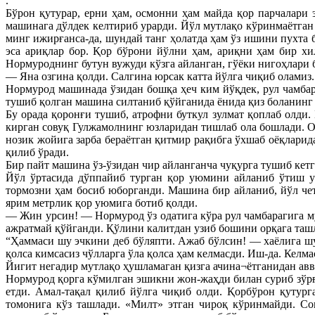
.
Бўрон қутурар, ерни ҳам, осмонни ҳам майда қор парчалари э
машинага дўлдек келтириб урарди. Йўл мутлақо кўринмаётган
минг ижирғанса-да, шундай танг ҳолатда ҳам ўз ишини пухта 
эса ариқлар бор. Қор бўрони йўлни ҳам, ариқни ҳам бир хи
Нормуроднинг бутун вужуди кўзга айланган, гўёки нигоҳлари б
— Яна озгина қолди. Салгина юрсак катта йўлга чиқиб олами
Нормурод машинада ўзидан бошқа ҳеч ким йўқдек, рул чамба
тушиб қолган машина силтаниб қўйганида ёнида қиз боланинг
Бу орада қоронғи тушиб, атрофни буткул зулмат қоплаб олди
кирган совуқ Гулжамолнинг юзларидан тишлаб ола бошлади. Оё
нозик жойига зарба бераётган қитмир рақибга ўхшаб оёқлари
қилиб ўради.
Бир пайт машина ўз-ўзидан чир айланганча чуқурга тушиб кет
Йўл ўртасида дўппайиб турган қор уюмини айланиб ўтиш уч
тормозни ҳам босиб юборганди. Машина бир айланиб, йўл че
ярим метрлик қор уюмига ботиб қолди.
— Жин урсин! — Нормурод ўз одатига кўра рул чамбарагига м
ажратмай қўйганди. Қўлини калитдан узиб бошини орқага таш
“Ҳаммаси шу эчкини деб бўляпти. Ажаб бўлсин! — хаёлига шу
қолса кимсасиз чўлларга ўла қолса ҳам келмасди. Иш-да. Келма
Йигит негадир мутлақо ҳушламаган қизга ачина¬ётганидан авв
Нормурод қорга кўмилган эшикни жон-жаҳди билан суриб зўрға 
етди. Амал-тақал қилиб йўлга чиқиб олди. Қорбўрон қутур
томонига кўз ташлади. «Милт» этган чироқ кўринмайди. Со