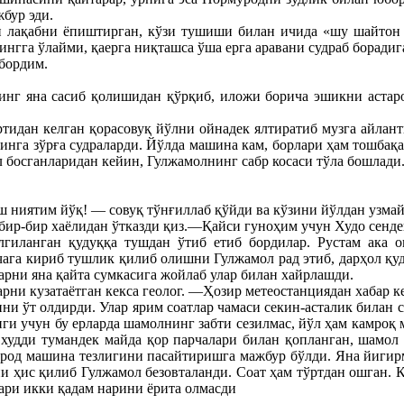
бур эди.
н лақабни ёпиштирган, кўзи тушиши билан ичида «шу шайтон
ингга ўлайми, қаерга ниқташса ўша ерга аравани судраб борадиг
юбордим.
инг яна сасиб қолишидан қўрқиб, иложи борича эшикни астар
ортидан келган қорасовуқ йўлни ойнадек ялтиратиб музга айла
инга зўрға судраларди. Йўлда машина кам, борлари ҳам тошбақ
л босганларидан кейин, Гулжамолнинг сабр косаси тўла бошлади
ниятим йўқ! — совуқ тўнғиллаб қўйди ва кўзини йўлдан узмай,
бир-бир хаёлидан ўтказди қиз.—Қайси гуноҳим учун Худо сенде
иланган қудуққа тушдан ўтиб етиб бордилар. Рустам ака ог
чага кириб тушлик қилиб олишни Гулжамол рад этиб, дарҳол қуд
арни яна қайта сумкасига жойлаб улар билан хайрлашди.
рни кузатаётган кекса геолог. —Ҳозир метеостанциядан хабар к
ни ўт олдирди. Улар ярим соатлар чамаси секин-асталик билан 
ги учун бу ерларда шамолнинг забти сезилмас, йўл ҳам камроқ 
о худди тумандек майда қор парчалари билан қопланган, шамол
мурод машина тезлигини пасайтиришга мажбур бўлди. Яна йигир
и ҳис қилиб Гулжамол безовталанди. Соат ҳам тўртдан ошган. 
ри икки қадам нарини ёрита олмасди