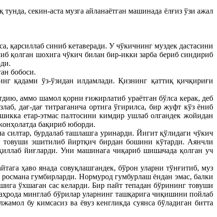
 тунда, секин-аста музга айланаётган машинада ёлғиз ўзи ажал
а, қарсиллаб синиб кетаверади. У чўкичнинг муздек дастасини
либ қолган шохига чўкич билан бир-икки зарба бериб синдириб
ди.
ан бобоси.
нг қадами ўз-ўзидан илдамлади. Қизнинг қаттиқ қичқириғи
дию, аммо шамол қорни ғижирлатиб ураётган бўлса керак, деб
аб, дағ-дағ титраганича ортига ўгирилса, бир жуфт кўз ёниб
шикка етар-этмас палтосини кимдир ушлаб олгандек жойидан
жонҳолатда бақириб юборди.
ча силтар, бурдалаб ташлашга уринарди. Йигит қўлидаги чўкич
н товуши эшитилиб йиртқич бирдан бошини кўтарди. Аянчли
иқиллаб йиғларди. Уни машинага чиқариб шишачада қолган уч
йтага ҳаво янада совуқлашгандек, бўрон уларни тўнғитиб, муз
 росмана гумбирларди. Нормурод гумбурлаш ёндан эмас, балки
шига ўхшаган сас келарди. Бир пайт тепадан бўрининг товуши
саҳрода минглаб бўрилар уларнинг ташқарига чиқишини пойлаб
лжамол бу кимсасиз ва ёвуз кенгликда суянса бўладиган битта