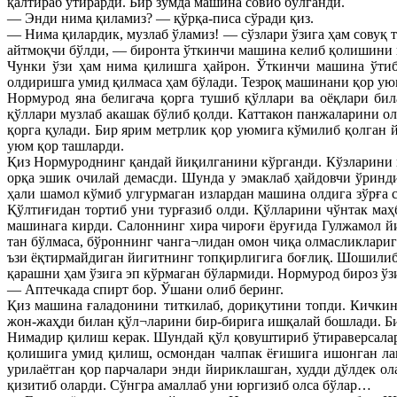
қалтираб ўтирарди. Бир зумда машина совиб бўлганди.
— Энди нима қиламиз? — қўрқа-писа сўради қиз.
— Нима қилардик, музлаб ўламиз! — сўзлари ўзига ҳам совуқ 
айтмоқчи бўлди, — биронта ўткинчи машина келиб қолишини 
Чунки ўзи ҳам нима қилишга ҳайрон. Ўткинчи машина ўтиб
олдиришга умид қилмаса ҳам бўлади. Тезроқ машинани қор ую
Нормурод яна белигача қорга тушиб қўллари ва оёқлари би
қўллари музлаб акашак бўлиб қолди. Каттакон панжаларини ол
қорга қулади. Бир ярим метрлик қор уюмига кўмилиб қолган й
уюм қор ташларди.
Қиз Нормуроднинг қандай йиқилганини кўрганди. Кўзларини й
орқа эшик очилай демасди. Шунда у эмаклаб ҳайдовчи ўринди
ҳали шамол кўмиб улгурмаган излардан машина олдига зўрға 
Қўлтиғидан тортиб уни турғазиб олди. Қўлларини чўнтак маҳ
машинага кирди. Салоннинг хира чироғи ёруғида Гулжамол йи
тан бўлмаса, бўроннинг чанга¬лидан омон чиқа олмасликлари
ъзи ёқтирмайдиган йигитнинг топқирлигига боғлиқ. Шошилиб 
қарашни ҳам ўзига эп кўрмаган бўлармиди. Нормурод бироз ўзи
— Аптечкада спирт бор. Ўшани олиб беринг.
Қиз машина ғаладонини титкилаб, дориқутини топди. Кичкин
жон-жаҳди билан қўл¬ларини бир-бирига ишқалай бошлади. Бир
Нимадир қилиш керак. Шундай қўл қовуштириб ўтираверсалар
қолишига умид қилиш, осмондан чалпак ёғишига ишонган лақ
урилаётган қор парчалари энди йириклашган, худди дўлдек ол
қизитиб оларди. Сўнгра амаллаб уни юргизиб олса бўлар…