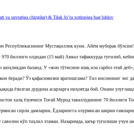
 va suvratiga chizgilar) & Tilak Jo’ra xotirasiga bag’ishlov
тон Республикасининг Мустақиллик куни. Айём муборак бўлси
970 йиллиги олдидан (15 май) Аввал тафаккурда туғилиб, кейи
оҳликдан баланд. У «жон тўтисини ишқ ила сарбоз этай деб
кон беради? Ўз қафасимизни яратишгами? Тил инсоннинг энг д
ақида ёзилган дурдона асарларга ниҳоятда бой. Онани улуғла
истон халқ ёзувчиси Тоғай Мурод таваллудининг 70 йиллиги 
урмисан сирли дамларни, Ёдларингга олурмисан ширин ғамларн
аволни кўп таҳлил этаман. Назаримда, шеър туғилиши учун 