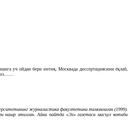
шига уч ойдан бери интиқ. Москвада диссертациясини ёқлаб,
ссиз……
верситетининг журналистика факултетини тамомлаган (1999).
ари нашр этилган. Айни пайтда «Эл» газетаси масъул котиби