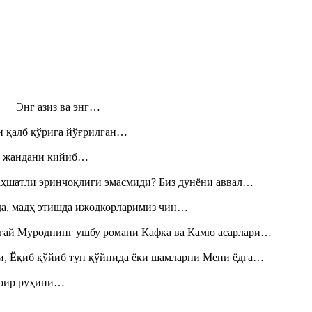
н! Энг азиз ва энг…
н қалб қўрига йўғрилган…
», жандани кийиб…
аҳшатли эринчоқлиги эмасмиди? Биз дунёни аввал…
шда, мадҳ этишда ижодкорларимиз чин…
Тоғай Муроднинг ушбу романи Кафка ва Камю асарлари…
и, Ёқиб қўйиб тун қўйнида ёки шамларни Мени ёдга…
шоир руҳини…