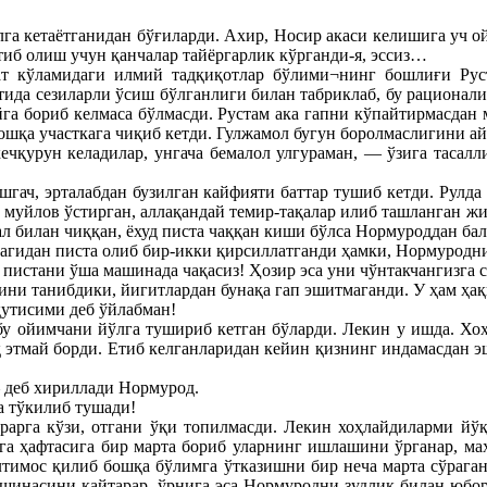
лга кетаётганидан бўғиларди. Ахир, Носир акаси келишига уч о
иб олиш учун қанчалар тайёргарлик кўрганди-я, эссиз…
ат кўламидаги илмий тадқиқотлар бўлими¬нинг бошлиғи Рус
атида сезиларли ўсиш бўлганлиги билан табриклаб, бу рациона
га бориб келмаса бўлмасди. Рустам ака гапни кўпайтирмасдан 
ошқа участкага чиқиб кетди. Гулжамол бугун боролмаслигини а
чқурун келадилар, унгача бемалол улгураман, — ўзига тасалл
шгач, эрталабдан бузилган кайфияти баттар тушиб кетди. Рулд
га муйлов ўстирган, аллақандай темир-тақалар илиб ташланган 
ал билан чиққан, ёхуд писта чаққан киши бўлса Нормуроддан бал
гидан писта олиб бир-икки қирсиллатганди ҳамки, Нормуроднин
пистани ўша машинада чақасиз! Ҳозир эса уни чўнтакчангизга 
ни танибдики, йигитлардан бунақа гап эшитмаганди. У ҳам ҳақ
қутисими деб ўйлабман!
бу ойимчани йўлга тушириб кетган бўларди. Лекин у ишда. Хоҳ
 этмай борди. Етиб келганларидан кейин қизнинг индамасдан э
 деб хириллади Нормурод.
а тўкилиб тушади!
арга кўзи, отгани ўқи топилмасди. Лекин хоҳлайдиларми йўқм
га ҳафтасига бир марта бориб уларнинг ишлашини ўрганар, ма
лтимос қилиб бошқа бўлимга ўтказишни бир неча марта сўрага
ашинасини қайтарар, ўрнига эса Нормуродни зудлик билан юбор