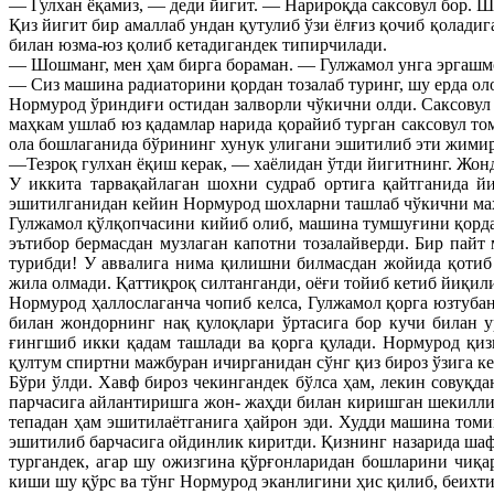
— Гулхан ёқамиз, — деди йигит. — Нарироқда саксовул бор. 
Қиз йигит бир амаллаб ундан қутулиб ўзи ёлғиз қочиб қоладиг
билан юзма-юз қолиб кетадигандек типирчилади.
— Шошманг, мен ҳам бирга бораман. — Гулжамол унга эргашмо
— Сиз машина радиаторини қордан тозалаб туринг, шу ерда оло
Нормурод ўриндиғи остидан залворли чўкични олди. Саксовул 
маҳкам ушлаб юз қадамлар нарида қорайиб турган саксовул то
ола бошлаганида бўрининг хунук улигани эшитилиб эти жимирл
—Тезроқ гулхан ёқиш керак, — хаёлидан ўтди йигитнинг. Жонд
У иккита тарвақайлаган шохни судраб ортига қайтганида й
эшитилганидан кейин Нормурод шохларни ташлаб чўкични ма
Гулжамол қўлқопчасини кийиб олиб, машина тумшуғини қордан
эътибор бермасдан музлаган капотни тозалайверди. Бир пайт
турибди! У аввалига нима қилишни билмасдан жойида қотиб
жила олмади. Қаттиқроқ силтанганди, оёғи тойиб кетиб йиқи
Нормурод ҳаллослаганча чопиб келса, Гулжамол қорга юзтубан
билан жондорнинг нақ қулоқлари ўртасига бор кучи билан 
ғингшиб икки қадам ташлади ва қорга қулади. Нормурод қиз
қултум спиртни мажбуран ичирганидан сўнг қиз бироз ўзига ке
Бўри ўлди. Хавф бироз чекингандек бўлса ҳам, лекин совуқда
парчасига айлантиришга жон- жаҳди билан киришган шекилли,
тепадан ҳам эшитилаётганига ҳайрон эди. Худди машина томи
эшитилиб барчасига ойдинлик киритди. Қизнинг назарида шаф
тургандек, агар шу ожизгина қўрғонларидан бошларини чиқарг
киши шу қўрс ва тўнг Нормурод эканлигини ҳис қилиб, беихт