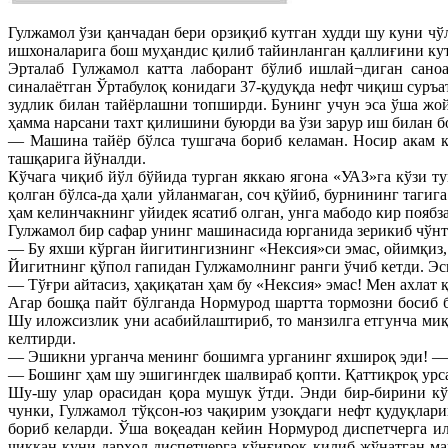
Гулжамол ўзи қанчадан бери орзиқиб кутган худди шу куни чў
ишхоналарига бош муҳандис қилиб тайинланган қаллиғини кут
Эрталаб Гулжамол катта лаборант бўлиб ишлай¬диган сано
синалаётган Ўртабулоқ конидаги 37-қудуқда нефт чиқиш суръ
зудлик билан тайёрлашни топширди. Бунинг учун эса ўша жой
ҳамма нарсани тахт қилишини буюрди ва ўзи зарур иш билан б
— Машина тайёр бўлса тушгача бориб келаман. Носир акам ке
ташқарига йўналди.
Кўчага чиқиб йўл бўйида турган яккаю ягона «УАЗ»га кўзи ту
қолган бўлса-да ҳали уйланмаган, соч қўйиб, бурнининг таги
ҳам келинчакнинг уйидек ясатиб олган, унга мабодо кир поябз
Гулжамол бир сафар унинг машинасида юрганида зерикиб чўнта
— Бу яхши кўрган йигитингизнинг «Нексия»си эмас, ойимқиз, 
Йигитнинг қўпол гапидан Гулжамолнинг ранги ўчиб кетди. Эси
— Тўғри айтасиз, ҳақиқатан ҳам бу «Нексия» эмас! Мен ахлат 
Агар бошқа пайт бўлганда Нормурод шартта тормозни босиб 
Шу иложсизлик уни асабийлаштириб, то манзилга етгунча миқ
келтирди.
— Эшикни урганча менинг бошимга урганинг яхшироқ эди! —
— Бошинг ҳам шу эшигингдек шалвираб қопти. Қаттиқроқ урс
Шу-шу улар орасидан қора мушук ўтди. Энди бир-бирини кўр
чунки, Гулжамол тўқсон-юз чақирим узоқдаги нефт қудуқлари
бориб келарди. Ўша воқеадан кейин Нормурод диспетчерга и
чиққан куни дарҳол диспетчерга қўнғироқ қилиб жўнатган м