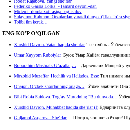
Ibodat Rajabova. Yangi she’rlar
Federiko Garsia Lorka. «Tamarit devoni»dan
Mirtemir domla xotirasiga bag’ishlov
Sulaymon Rahmon. Orzulardan yaratdi dunyo. (Tilak Jo’ra siyrati
Tolibi ilm kerak…
ENG KO’P O’QILGAN
Xurshid Davron. Vatan haqida she’rlar
1 сентябрь - Ўзбекис
Umar Xayyom.Ruboiylar
Буюк Умар Хайём таваллудининг 
Boborahim Mashrab. G’azallar,…
Дарвешлик Машраб учун ш
Mirzohid Muzaffar. Hechlik va Hellados. Esse
Тил нимага им
Onajon. O’zbek shoirlarining onaga…
Ўзбек адабиёти Она ҳ
Bibi Robia Saidova. Tog‘ay Murodning “Bu dunyoda…
Ўзбек
Xurshid Davron. Muhabbat haqida she’rlar (I)
Ёдларингга ол
Guljamol Asqarova. She’rlar.
Шоир қачон шеър ёзади? Шу с