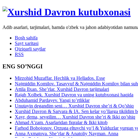
Adib asarlari, tarjimalari, hamda o'zbek va jahon adabiyotidan namun
Bosh sahifa
Sayt xaritasi
Qiziqarli saytlar
RSS
ENG SO’NGGI
Mirzohid Muzaffar. Hechlik va Hellados. Esse
Najmiddin Komilov. Tasavvuf & Najmiddin Komilov bilan suhb
Attila Ilxan. She’rlar. Xurshid Davron tarjimalari
Rajab Xolbek. Xurshid Davron va uning kutubxonasi haqida
Abduhamid Pardayev. Yangi to’rtliklar
Unutayin degandim seni… Xurshid Davron she’ri & Qo’shiq
Xurshid Davron & Sarvara & IA. Sen kelar yo’llarga tikildim
Xayr, dema, sevgilim… Xurshid Davron she’ri & Ikki qo’shiq
Ahmad A’zam. Asarlaridan fiqralar & Ikki kitob
Farhod Bobojonov. Orzuga eltuvchi yo‘l & Yulduzlar yurgan y
Anna Axmatova. She’rlar & Anatoliy Nayman. Anna