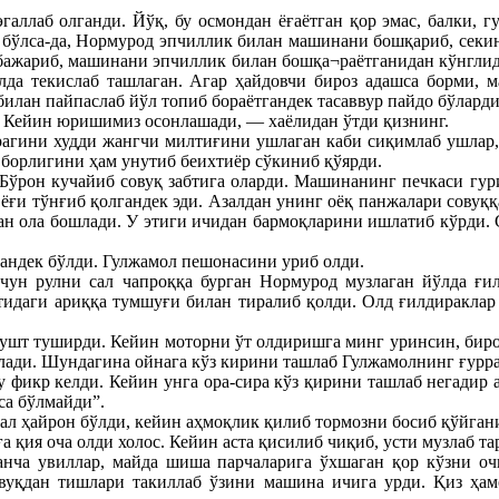
галлаб олганди. Йўқ, бу осмондан ёғаётган қор эмас, балки, г
 бўлса-да, Нормурод эпчиллик билан машинани бошқариб, секин
бажариб, машинани эпчиллик билан бошқа¬раётганидан кўнглида
лда текислаб ташлаган. Агар ҳайдовчи бироз адашса борми, 
илан пайпаслаб йўл топиб бораётгандек тасаввур пайдо бўларди
з. Кейин юришимиз осонлашади, — хаёлидан ўтди қизнинг.
рагини худди жангчи милтиғини ушлаган каби сиқимлаб ушлар, 
 борлигини ҳам унутиб беихтиёр сўкиниб қўярди.
. Бўрон кучайиб совуқ забтига оларди. Машинанинг печкаси гур
ғи тўнғиб қолгандек эди. Азалдан унинг оёқ панжалари совуққ
дан ола бошлади. У этиги ичидан бармоқларини ишлатиб кўрди.
гандек бўлди. Гулжамол пешонасини уриб олди.
ун рулни сал чапроққа бурган Нормурод музлаган йўлда ғил
тидаги ариққа тумшуғи билан тиралиб қолди. Олд ғилдираклар 
ушт туширди. Кейин моторни ўт олдиришга минг уринсин, бирон
лади. Шундагина ойнага кўз кирини ташлаб Гулжамолнинг ғурра
 фикр келди. Кейин унга ора-сира кўз қирини ташлаб негадир а
са бўлмайди”.
ал ҳайрон бўлди, кейин аҳмоқлик қилиб тормозни босиб қўйгани
қия оча олди холос. Кейин аста қисилиб чиқиб, усти музлаб та
ганча увиллар, майда шиша парчаларига ўхшаган қор кўзни о
вуқдан тишлари такиллаб ўзини машина ичига урди. Қиз ҳам