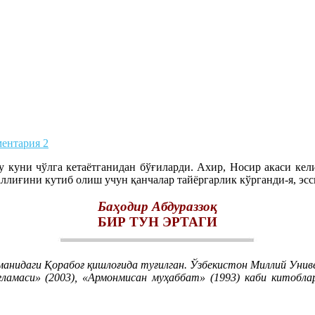
ентария 2
куни чўлга кетаётганидан бўғиларди. Ахир, Носир акаси кели
ллиғини кутиб олиш учун қанчалар тайёргарлик кўрганди-я, э
Баҳодир Абдураззоқ
БИР ТУН ЭРТАГИ
уманидаги Қорабоғ қишлоғида туғилган. Ўзбекистон Миллий Уни
нгламаси» (2003), «Армонмисан муҳаббат» (1993) каби китобл