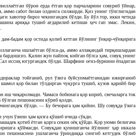
увиллаётган бўрон ерда ётган қор парчаларини совуриб ўйнар,
, аммо сабот билан олдинга силжирди. Қиз унинг тўнглигидан
ги хавотир бироз чекингандек бўлди. Бу йўл тор, икки четида
машина ариққа тушиб ағдарилиб кетиши ҳеч гап эмас. Лекин,
.
дам-бадам қор остида қолиб кетган йўлнинг ўнқир-чўнқирига
иллаганча ишлаётган бўлса-да, аммо аллақандай тирқишлардан
а бардошсиз. Қалин жун пайпоқ кийган бўлса ҳам, совуқ унинг
 Сал иссиқ югургандек бўлди. Шарфини оғиз-бурнини ёпадиган
дираклар тойғаниб, рул ўзига буйсунмаётганидан ижирғаниб
шамол қор билан тўлдирган чуқурга тушиб, кузов қарийб бир
 иш чиқаролмади. Чамаси бобинага қор кириб, свечаларга ток
 бўлган пешонасини кўриб қолди.
чингандек бўлди. — Бу бечорага ҳам қийин. Шу совуқда ўзига
 учун ўзини ҳам қизга қўшиб ичида сўкди.
рашадек қотиб ётган қорга секин оёқ қўйди. Қор уюми белигача
чиришга қўймасди. Совуқдан қунишганча йўлнинг ҳар иккала
он пешонасини ушлаганча ўриндиққа сингиб кетгудек бўлиб