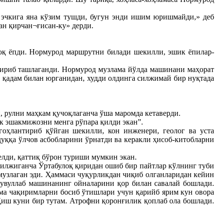
 эчкига яна кўзим тушди, бугун энди ишим юришмайди,» деб
ан қирчан¬ғисан-ку» дерди.
оқ ёпди. Нормурод маршрутни билади шекилли, эшик ёпилар-
нтириб ташлаганди. Нормурод музлама йўлда машинани маҳорат
а қадам билан юрганидан, худди олдинга силжимай бир нуқтада
.
 рулни маҳкам қучоқлаганча ўша маромда кетаверди.
к эшакмижозни менга рўпара қилди экан”.
оҳлантириб қўйган шекилли, кон инженери, геолог ва уста
уққа ўлчов асбобларини ўрнатди ва керакли ҳисоб-китобларни
елди, қаттиқ бўрон туриши мумкин экан.
силжиганча Ўртабулоқ қиридан ошиб бир пайтлар кўлнинг туби
музлаган эди. Ҳаммаси чуқурликдан чиқиб олганларидан кейин
 увуллаб машинанинг ойналарини қор билан савалай бошлади.
ма чақиримларни босиб ўтишлари учун қарийб ярим кун овора
Қиш куни бир тутам. Атрофни қоронғилик қоплаб ола бошлади.