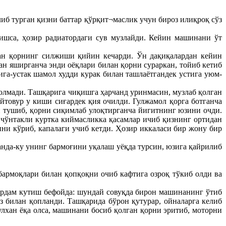
иб турган қизни баттар қўрқит¬маслик учун бироз илиқроқ сўз
шса, ҳозир радиатордаги сув музлайди. Кейин машинани ўт
ан қорнинг силжиши қийин кечарди. Ўн дақиқалардан кейин
ан яширганча энди оёқлари билан қорни сураркан, тойиб кетиб
ига-устак шамол худди курак билан ташлаётгандек устига уюм-
олмади. Ташқарига чиқишга ҳарчанд уринмасин, музлаб қолган
йтовур у киши сиғардек қия очилди. Гулжамол қорга ботганча
и тушиб, қорни сиқимлаб улоқтирганча йигитнинг юзини очди.
 чўнтакли куртка киймасликка қасамлар ичиб қизнинг ортидан
ни кўриб, капалаги учиб кетди. Ҳозир иккаласи бир жону бир
нда-ку унинг бармоғини уқалаш уёқда турсин, юзига қайрилиб
армоқлари билан қопқоқни очиб кафтига озроқ тўкиб олди ва
ёрдам кутиш бефойда: шундай совуқда бирон машинанинг ўтиб
 билан қопланди. Ташқарида бўрон қутурар, ойналарга келиб
улхан ёқа олса, машинани босиб қолган қорни эритиб, моторни