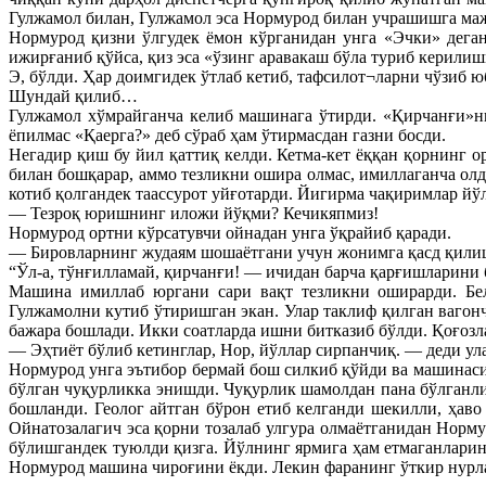
Гулжамол билан, Гулжамол эса Нормурод билан учрашишга маж
Нормурод қизни ўлгудек ёмон кўрганидан унга «Эчки» дега
ижирғаниб қўйса, қиз эса «ўзинг аравакаш бўла туриб керилиш
Э, бўлди. Ҳар доимгидек ўтлаб кетиб, тафсилот¬ларни чўзиб 
Шундай қилиб…
Гулжамол хўмрайганча келиб машинага ўтирди. «Қирчанғи»н
ёпилмас «Қаерга?» деб сўраб ҳам ўтирмасдан газни босди.
Негадир қиш бу йил қаттиқ келди. Кетма-кет ёққан қорнинг 
билан бошқарар, аммо тезликни ошира олмас, имиллаганча олд
котиб қолгандек таассурот уйғотарди. Йигирма чақиримлар йў
— Тезроқ юришнинг иложи йўқми? Кечикяпмиз!
Нормурод ортни кўрсатувчи ойнадан унга ўқрайиб қаради.
— Бировларнинг жудаям шошаётгани учун жонимга қасд қилиш 
“Ўл-а, тўнғилламай, қирчанғи! — ичидан барча қарғишларини 
Машина имиллаб юргани сари вақт тезликни оширарди. Белг
Гулжамолни кутиб ўтиришган экан. Улар таклиф қилган вагон
бажара бошлади. Икки соатларда ишни битказиб бўлди. Қоғозл
— Эҳтиёт бўлиб кетинглар, Нор, йўллар сирпанчиқ. — деди ула
Нормурод унга эътибор бермай бош силкиб қўйди ва машинаси
бўлган чуқурликка энишди. Чуқурлик шамолдан пана бўлганли
бошланди. Геолог айтган бўрон етиб келганди шекилли, ҳав
Ойнатозалагич эса қорни тозалаб улгура олмаётганидан Нор
бўлишгандек туюлди қизга. Йўлнинг ярмига ҳам етмаганларин
Нормурод машина чироғини ёкди. Лекин фаранинг ўткир нурла