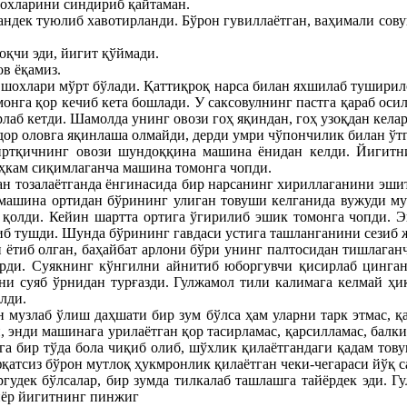
Шохларини синдириб қайтаман.
андек туюлиб хавотирланди. Бўрон гувиллаётган, ваҳимали совуқ
қчи эди, йигит қўймади.
в ёқамиз.
шохлари мўрт бўлади. Қаттиқроқ нарса билан яхшилаб туширилс
монга қор кечиб кета бошлади. У саксовулнинг пастга қараб оси
аб кетди. Шамолда унинг овози гоҳ яқиндан, гоҳ узоқдан келар
ор оловга яқинлаша олмайди, дерди умри чўпончилик билан ўтг
иртқичнинг овози шундоққина машина ёнидан келди. Йигитни
ҳкам сиқимлаганча машина томонга чопди.
 тозалаётганда ёнгинасида бир нарсанинг хириллаганини эшит
 машина ортидан бўрининг улиган товуши келганида вужуди музл
 қолди. Кейин шартта ортига ўгирилиб эшик томонга чопди. Э
либ тушди. Шунда бўрининг гавдаси устига ташланганини сезиб 
 ётиб олган, баҳайбат арлони бўри унинг палтосидан тишлаган
урди. Суякнинг кўнгилни айнитиб юборгувчи қисирлаб цинга
ни суяб ўрнидан турғазди. Гулжамол тили калимага келмай ҳ
лди.
н музлаб ўлиш даҳшати бир зум бўлса ҳам уларни тарк этмас, қа
 энди машинага урилаётган қор тасирламас, қарсилламас, балки
га бир тўда бола чиқиб олиб, шўхлик қилаётгандаги қадам тову
қатсиз бўрон мутлоқ ҳукмронлик қилаётган чеки-чегараси йўқ 
удек бўлсалар, бир зумда тилкалаб ташлашга тайёрдек эди. Гу
иёр йигитнинг пинжиг