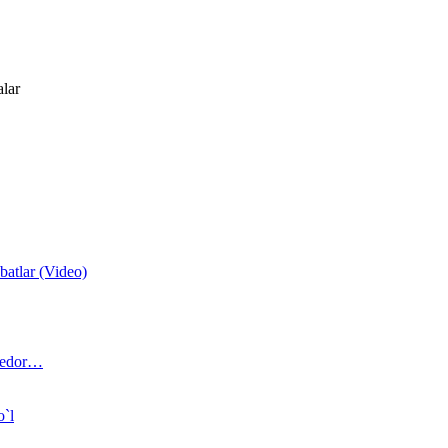
alar
atlar (Video)
 bedor…
o`l