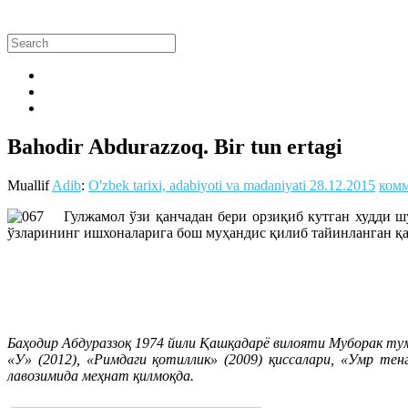
Bahodir Abdurazzoq. Bir tun ertagi
Muallif
Adib
:
O'zbek tarixi, adabiyoti va madaniyati
28.12.2015
комм
Гулжамол ўзи қанчадан бери орзиқиб кутган худди шу 
ўзларининг ишхоналарига бош муҳандис қилиб тайинланган қа
Баҳодир Абдураззоқ 1974 йили Қашқадарё вилояти Муборак т
«У» (2012), «Римдаги қотиллик» (2009) қиссалари, «Умр те
лавозимида меҳнат қилмоқда.