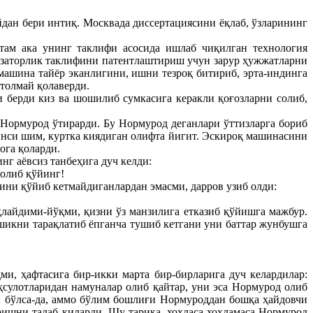
йдан бери интиқ. Москвада диссертациясини ёқлаб, ўзларининг
там ака унинг таклифи асосида ишлаб чиқилган технология
лизаторлик таклифини патентлаштириш учун зарур ҳужжатларни
машина тайёр эканлигини, ишни тезроқ битириб, эрта-индинга
йтолмай қолаверди.
и берди киз ва шошилиб сумкасига керакли қоғозларни солиб,
а Нормурод ўтирарди. Бу Нормурод деганлари ўттизларга бориб
жинси шим, куртка киядиган олифта йигит. Эскироқ машинасини
ога қоларди.
г аёвсиз танбеҳига дуч келди:
солиб қўйинг!
ини қўйиб кетмайдиганлардан эмасми, дарров узиб олди:
лайдими-йўқми, қизни ўз манзилига етказиб қўйишга мажбур.
шикни тарақлатиб ёпганча тушиб кетгани уни баттар жунбушга
и, ҳафтасига бир-икки марта бир-бирларига дуч келардилар:
ҳсулотларидан намуналар олиб қайтар, уни эса Нормурод олиб
н бўлса-да, аммо бўлим бошлиғи Нормуроддан бошқа ҳайдовчи
ишни талаб қиларди. Шу тариқа, хоҳласа-хоҳламаса Нормурод