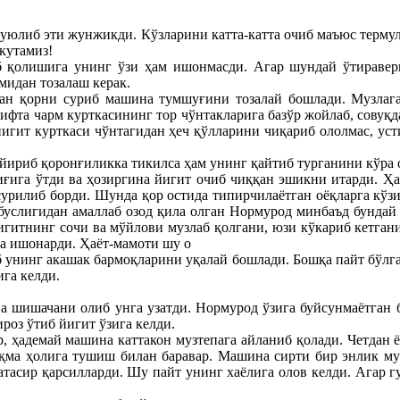
туюлиб эти жунжикди. Кўзларини катта-катта очиб маъюс термул
кутамиз!
 қолишига унинг ўзи ҳам ишонмасди. Агар шундай ўтиравери
мидан тозалаш керак.
лан қорни суриб машина тумшуғини тозалай бошлади. Музлаг
ифта чарм курткасининг тор чўнтакларига базўр жойлаб, совуқд
игит курткаси чўнтагидан ҳеч қўлларини чиқариб ололмас, уст
ириб қоронғиликка тикилса ҳам унинг қайтиб турганини кўра 
ғига ўтди ва ҳозиргина йигит очиб чиққан эшикни итарди. Ҳа
сурилиб борди. Шунда қор остида типирчилаётган оёқларга кўз
буслигидан амаллаб озод қила олган Нормурод минбаъд бундай
гитнинг сочи ва мўйлови музлаб қолгани, юзи кўкариб кетгани
га ишонарди. Ҳаёт-мамоти шу о
унинг акашак бармоқларини уқалай бошлади. Бошқа пайт бўлга
га келди.
а шишачани олиб унга узатди. Нормурод ўзига буйсунмаётган б
оз ўтиб йигит ўзига келди.
, ҳадемай машина каттакон музтепага айланиб қолади. Четдан 
ма ҳолига тушиш билан баравар. Машина сирти бир энлик муз
атасир қарсилларди. Шу пайт унинг хаёлига олов келди. Агар г