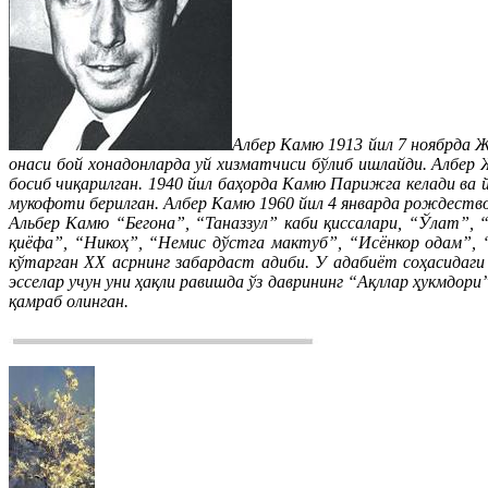
Албер Камю 1913 йил 7 ноябрда Ж
онаси бой хонадонларда уй хизматчиси бўлиб ишлайди. Албер 
босиб чиқарилган. 1940 йил баҳорда Камю Парижга келади ва
мукофоти берилган. Албер Камю 1960 йил 4 январда рождеств
Альбер Камю “Бегона”, “Таназзул” каби қиссалари, “Ўлат”, 
қиёфа”, “Никоҳ”, “Немис дўстга мактуб”, “Исёнкор одам”, 
кўтарган ХХ асрнинг забардаст адиби. У адабиёт соҳасидаги
эсселар учун уни ҳақли равишда ўз даврининг “Ақллар ҳукмдор
қамраб олинган.