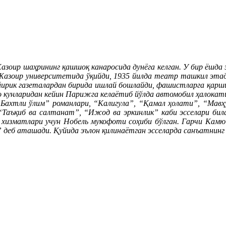
азоир шаҳрининг қашшоқ канаросида дунёга келган. У бир ёшда
Жазоир университетида ўқийди, 1935 йилда театр ташкил этади
 йирик газеталардан бирида ишлай бошлайди, фашистларга қарши
о кунларидан кейин Парижга келаётиб йўлда автомобил ҳалокат
“Бахтли ўлим” романлари, “Калигула”, “Қамал ҳолати”, “Мавҳ
“Таъқиб ва салтанат”, “Ижод ва эркинлик” каби эсселари била
 хизматлари учун Нобель мукофоти соҳиби бўлган. Гарчи Камю
и” деб аташади. Қуйида эълон қилинаётган эсселарда санъатнинг