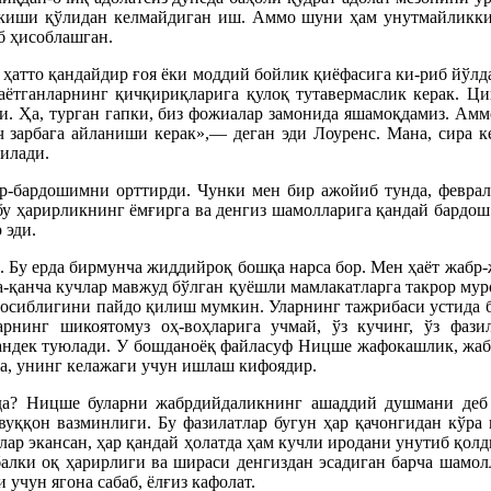
 киши қўлидан келмайдиган иш. Аммо шуни ҳам унутмайликки, 
б ҳисоблашган.
у ҳатто қандайдир ғоя ёки моддий бойлик қиёфасига ки-риб йўл
ётганларнинг қичқириқларига қулоқ тутавермаслик керак. Ци
ади. Ҳа, турган гапки, биз фожиалар замонида яшамоқдамиз. А
ч зарбага айланиши керак»,— деган эди Лоуренс. Мана, сира 
илади.
бр-бардошимни орттирди. Чунки мен бир ажойиб тунда, феврал
бу ҳарирликнинг ёмғирга ва денгиз шамолларига қандай бардош
 эди.
. Бу ерда бирмунча жиддийроқ бошқа нарса бор. Мен ҳаёт жабр-
нча-қанча кучлар мавжуд бўлган қуёшли мамлакатларга такрор му
носиблигини пайдо қилиш мумкин. Уларнинг тажрибаси устида б
арнинг шикоятомуз оҳ-воҳларига учмай, ўз кучинг, ўз фаз
тгандек туюлади. У бошданоёқ файласуф Ницше жафокашлик, жабр
да, унинг келажаги учун ишлаш кифоядир.
да? Ницше буларни жабрдийдаликнинг ашаддий душмани деб ат
вуққон вазминлиги. Бу фазилатлар бугун ҳар қачонгидан кўра 
лар экансан, ҳар қандай ҳолатда ҳам кучли иродани унутиб қол
балки оқ ҳарирлиги ва шираси денгиздан эсадиган барча шамо
учун ягона сабаб, ёлғиз кафолат.