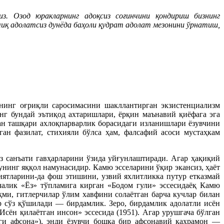
з. Озод юракларнинг адоқсиз соғинчини қондириш бизнинг
чиқ адолатсиз дунёда баҳоли қудрат адолат мезонини ўрнатиш,
нинг оғриқли саросимасини шакллантирган экзистенциализм
г бундай эътиқод ахтаришлари, ёрқин маънавий қиёфага эга
ан ташқари ахлоқпарварлик борасидаги изланишлари ёзувчини
ан фазилат, стихияли бўлса ҳам, фалсафий асоси мустаҳкам
з санъати гавҳарларини ўзида уйғунлаштиради. Агар ҳақиқий
нинг яққол намунасидир. Камю эсселарини ўқир экансиз, ҳаёт
иятларини-да фош этишини, узвий яхлитликка путур етказмай
чалик «Ёз» тўпламига кирган «Бодом гули» эссесидаёқ Камю
қми, гитлерчилар ўлим хавфини солаётган барча кучлар билан
 сўз қўшилади — бирдамлик. Зеро, бирдамлик адолатли исён
сён қилаётган инсон» эссесида (1951). Агар урушгача бўлган
ги афсона»), энди ёзувчи бошқа бир афсонавий қаҳрамон —