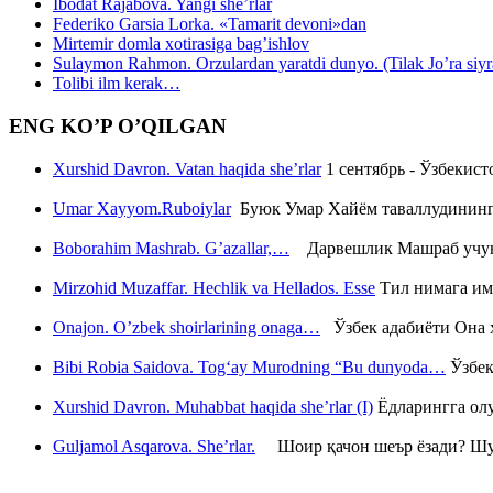
Ibodat Rajabova. Yangi she’rlar
Federiko Garsia Lorka. «Tamarit devoni»dan
Mirtemir domla xotirasiga bag’ishlov
Sulaymon Rahmon. Orzulardan yaratdi dunyo. (Tilak Jo’ra siyrati
Tolibi ilm kerak…
ENG KO’P O’QILGAN
Xurshid Davron. Vatan haqida she’rlar
1 сентябрь - Ўзбекис
Umar Xayyom.Ruboiylar
Буюк Умар Хайём таваллудининг 
Boborahim Mashrab. G’azallar,…
Дарвешлик Машраб учун ш
Mirzohid Muzaffar. Hechlik va Hellados. Esse
Тил нимага им
Onajon. O’zbek shoirlarining onaga…
Ўзбек адабиёти Она ҳ
Bibi Robia Saidova. Tog‘ay Murodning “Bu dunyoda…
Ўзбек
Xurshid Davron. Muhabbat haqida she’rlar (I)
Ёдларингга ол
Guljamol Asqarova. She’rlar.
Шоир қачон шеър ёзади? Шу с