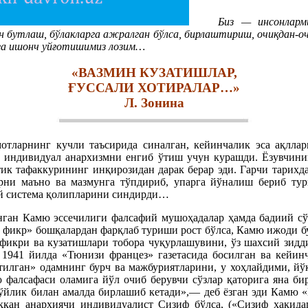
Биз — инсонларми
ан бутлаш, бўлакларга ажралган бўлса, бирлаштириш, очиқдан-о
ига ишонч уйғотишимиз лозим…
«ВАЗМИН КУЗАТИШЛАР,
ҒУССАЛИ ХОТИРАЛАР…»
Л. Зонина
тларнинг кучли таъсирида синалган, кейинчалик эса ақллар
 индивидуал анархизмни енгиб ўтиш учун курашди. Ёзувчинин
ик тафаккурининг инқирозидан дарак берар эди. Гарчи тарихд
рни маъно ва мазмунга тўпдириб, упарга йўналиш бериб тург
ий система қолипларини синдирди…
нган Камю эссечилиги фалсафий мушоҳадалар ҳамда бадиий сў
к фикр» бошқалардан фарқлаб туриши рост бўлса, Камю ижоди бу
г фикри ва кузатишлари тобора чуқурлашувини, ўз шахсий зидд
р 1941 йилда «Тюнизи францез» газетасида босилган ва кейин
тилган» одамнинг бурч ва мажбуриятларини, у хоҳлайдими, йў
фалсафаси оламига йўл очиб берувчи сўзлар қаторига яна бир
гўйлик билан амалда бирлашиб кетади»,— деб ёзган эди Камю «И
ққан анархиячи индивидуалист Сизиф бўлса, («Сизиф ҳакида