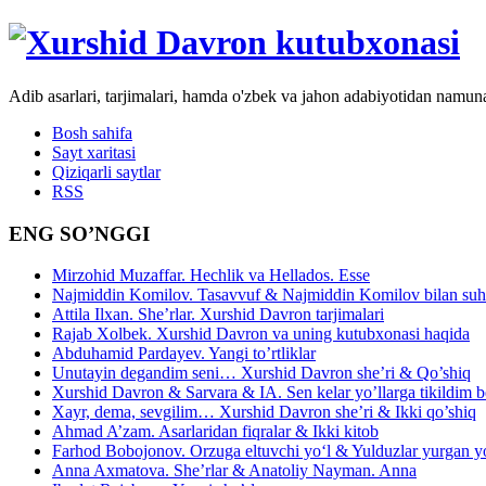
Adib asarlari, tarjimalari, hamda o'zbek va jahon adabiyotidan namun
Bosh sahifa
Sayt xaritasi
Qiziqarli saytlar
RSS
ENG SO’NGGI
Mirzohid Muzaffar. Hechlik va Hellados. Esse
Najmiddin Komilov. Tasavvuf & Najmiddin Komilov bilan suhb
Attila Ilxan. She’rlar. Xurshid Davron tarjimalari
Rajab Xolbek. Xurshid Davron va uning kutubxonasi haqida
Abduhamid Pardayev. Yangi to’rtliklar
Unutayin degandim seni… Xurshid Davron she’ri & Qo’shiq
Xurshid Davron & Sarvara & IA. Sen kelar yo’llarga tikildim
Xayr, dema, sevgilim… Xurshid Davron she’ri & Ikki qo’shiq
Ahmad A’zam. Asarlaridan fiqralar & Ikki kitob
Farhod Bobojonov. Orzuga eltuvchi yo‘l & Yulduzlar yurgan y
Anna Axmatova. She’rlar & Anatoliy Nayman. Anna