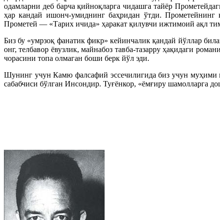
одамларни деб барча қийноқларга чидашга тайёр Прометейдаг
ҳар кандай ишонч-умиднинг баҳридан ўтди. Прометейнинг қ
Прометей — «Тарих ичида» ҳаракат қилувчи ижтимоий ақл тим
Биз бу «умрзоқ фанатик фикр» кейинчалик қандай йўллар била
онг, телбавор ёвузлик, майнабоз тавба-тазарру ҳақидаги ром
чорасини топа олмаган боши берк йўл эди.
Шунинг учун Камю фалсафий эссечилигида биз учун муҳими кў
сабабчиси бўлган Инсондир. Туғёнкор, «ёмғиру шамолларга д