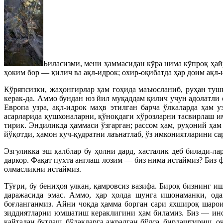
Биласизми, мени ҳаммасидан кўра нима кўпроқ ҳай
ҳоким бор — қилич ва ақл-идрок; охир-оқибатда ҳар доим ақл-
Кўряпсизки, жаҳонгирлар ҳам гоҳида маъюсланиб, руҳан туш
керак-да. Аммо бундан юз йил муқаддам қилич учун адолатли 
Европа узра, ақл-идрок маҳв этилган барча ўлкаларда ҳам 
асарларида қушхоналарни, қўноқдаги хўрозларни тасвирлаш и
тирик. Эндиликда ҳаммаси ўзгарган; рассом ҳам, руҳоний ҳа
йўқотди, ҳамон куч-қудратни лаънатлаб, ўз имкониятларини са
Эзгуликка эш қалблар бу ҳолни дард, хасталик деб билади-л
даркор. Фақат пухта англаш лозим — биз нима истаймиз? Биз 
олмасликни истаймиз.
Тўғри, бу бениҳоя улкан, қамровсиз вазифа. Бироқ бизнинг 
даражасида эмас. Аммо, ҳар ҳолда шунга ишонаманки, ода
боғланганмиз. Айни чоқда ҳамма борган сари яхшироқ шароит
зиддиятларни юмшатиш кераклигини ҳам биламиз. Биз — инс
қайтадан бутлаш, бўлакларга ажралган бўлса, бирлаштириш, оч