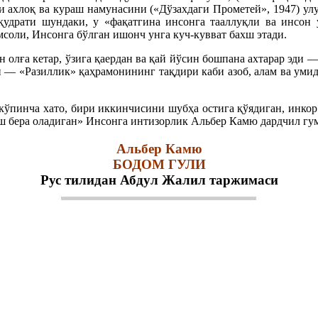
и ахлоқ ва кураш намунасини («Дўзахдаги Прометей», 1947) улу
удрати шундаки, у «фақатгина инсонга тааллуқли ва инсон 
соли, Инсонга бўлган ишонч унга куч-кувват бахш этади.
н олға кетар, ўзига қаердан ва қай йўсин бошпана ахтарар эди
ани — «Разиллик» қаҳрамонининг тақдири каби азоб, алам ва ум
пинча хато, бири иккинчисини шубҳа остига қўядиган, инкор 
ош бера оладиган» Инсонга интизорлик Альбер Камю дардчил гу
Альбер Камю
БОДОМ ГУЛИ
Рус тилидан Абдул Жалил таржимаси