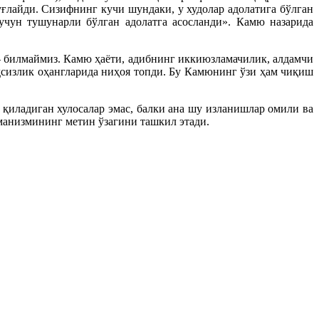
ғлайди. Сизифнинг кучи шундаки, у худолар адолатига бўлган
учун тушунарли бўлган адолатга асосланди». Камю назарида
 — билмаймиз. Камю ҳаёти, адибнинг иккиюзламачилик, алдамчи
идсизлик оҳангларида ниҳоя топди. Бу Камюнинг ўзи ҳам чиқиш
қиладиган хулосалар эмас, балки ана шу изланишлар омили ва
манизмининг метин ўзагини ташкил этади.