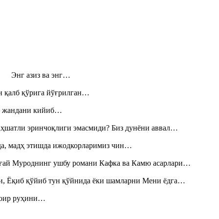
н! Энг азиз ва энг…
н қалб қўрига йўғрилган…
», жандани кийиб…
аҳшатли эринчоқлиги эмасмиди? Биз дунёни аввал…
шда, мадҳ этишда ижодкорларимиз чин…
Тоғай Муроднинг ушбу романи Кафка ва Камю асарлари…
и, Ёқиб қўйиб тун қўйнида ёки шамларни Мени ёдга…
шоир руҳини…