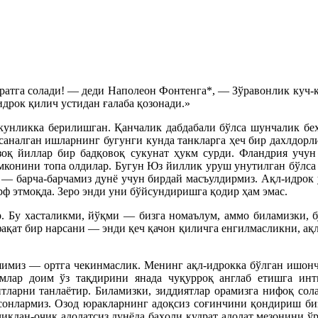
ратга солади! — деди Наполеон Фонтенга*, — Зўравонлик куч-қ
идрок қилич устидан ғалаба қозонади.»
кунликка берилишган. Қанчалик дабдабали бўлса шунчалик бе
саналган ишларнинг бугунги кунда танкларга ҳеч бир дахлдорл
узоқ йиллар бир бадқовоқ сукунат ҳукм сурди. Фландрия учу
мконини топа олдилар. Бугун Юз йиллик уруш унутилган бўлса
м — барча-барчамиз дунё учун бирдай масъулдирмиз. Ақл-идрок
рф этмоқда. Зеро энди уни бўйсундиришга қодир ҳам эмас.
ар. Бу хасталикми, йўқми — бизга номаълум, аммо биламизки, 
фақат бир нарсани — энди қеч қачон қиличга енгилмасликни, ақл
ишимиз — ортга чекинмаслик. Менинг ақл-идрокка бўлган ишон
млар доим ўз тақдирини янада чуқурроқ англаб етишга инти
ларни танлаётир. Биламизки, зиддиятлар орамизга нифоқ сола
онлармиз. Озод юракларнинг адоқсиз соғинчини қондириш биз
иқдан-очиқ адолатсиз дунёда баҳоли қудрат адолат мезонини ўр