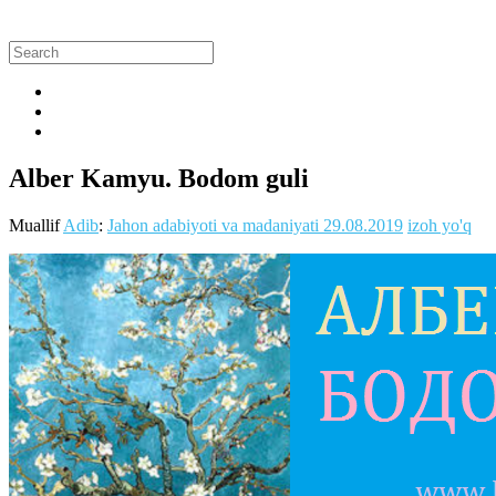
Alber Kamyu. Bodom guli
Muallif
Adib
:
Jahon adabiyoti va madaniyati
29.08.2019
izoh yo'q