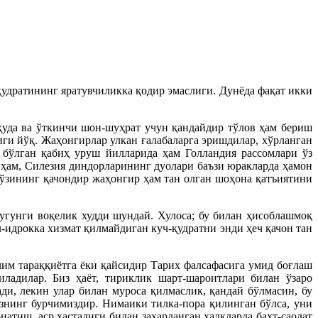
удратининг яратувчиликка қодир эмаслиги. Дунёда фақат икки
ҳуда ва ўткинчи шон-шуҳрат учун қандайдир тўлов ҳам бериш
иги йўқ. Жаҳонгирлар улкан ғалабаларга эришдилар, хўрланган
н бўлган қабиҳ уруш йилларида ҳам Голландия рассомлари ўз
 ҳам, Силезия диндорларининг дуолари баъзи юракларда ҳамон
 ўзининг қачондир жаҳонгир ҳам тан олган шоҳона қатъиятини
бугунги воқелик худди шундай. Хулоса; бу билан ҳисоблашмоқ
-идрокка хизмат қилмайдиган куч-қудратни энди ҳеч қачон тан
чим тараққиётга ёки қайсидир Тарих фалсафасига умид боғлаш
ладилар. Биз ҳаёт, тириклик шарт-шароитлари билан ўзаро
ди, лекин улар билан муроса қилмаслик, қандай бўлмасин, бу
нинг бурчимиздир. Нимаики тилка-пора қилинган бўлса, уни
натиш, аср хасталиги билан заҳарланган халқларда бахт-саодат