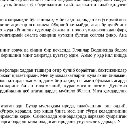
узоқ йиллар зўр бериладиган саъй- ҳаракатни талаб қилувчи
дан оздирмоқчи бўлганида ҳам биз ақл-идрокдан юз ўгирмаймиз.
вилизациялар осонликча йўқолиб кетмайди, агар бу дунёнинг
ммо жуда кўпчилик одамлар фожиани ночор умидсизликдан фарқ
кечиктирмай амалга ошириш мумкин бўлган соғлом фикр. Ана
нинг совуқ ва ойдин бир кечасида Элчилар Водийсида бодом
 беришини минг ҳайратда кузатар эдим. Аммо у ҳар йил қишда
жафолари ҳаддан ташқари оғир бўлиб бораётган, бахтсизликлар
рожаат қилаётирман. Мен бу мамлакатларни жуда яхши биламан.
ош қотирар эканман, доим бир ҳақиқатга амин бўламан: агарда
илатларинг билан илҳомланиб, курашмоғинг лозим. Дунёмиз
дийдалик деб атаган дардга мубтало бўлган. Унга ҳамдардлик
аган эди. Булар мустаҳкам ирода, талабчанлик, энг оддий,
кўпроқ керакли, ҳар киши ўзига мос, энг тўғри келадиганини
дирмаслик керак. Сайловолди минбарларида дарғазаб хўмрайган
лларга бардош қила оладиган иродани унутмаслик даркор. У —