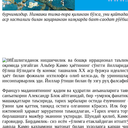
бурчимиздир. Нимаики тилка-пора қилинган бўлса, уни қайтад
аср хасталиги билан заҳарланган халқларда бахт-саодат рўёб
Ёшлигиданок ницшечилик ва бошқв иррационал таълимо
оқимида улғайган Альбер Камю ҳаётининг сўнгги йилларида
бўлиш йўлидаги бу конмас ташналик XX аср буржуа идеалист
ҳаёт билан фожиали ихтилофга олиб келса-да, бу уринишла
инсонпарварлик эди. Йиллар ўтиши билан бу эзгу руҳ фалсаф
Француз маданиятининг қадим ва қудратли анъаналарига тая
санъаткорни Александр Блок айтганидай, бир «умрзоқ фанати
машаққатлари таъсирида, тарих зарбалари остида ёзувчинин
ўзини ҳам қаттиқ танқид остига олганини кўрасиз. Илк бо
ижтимоий ҳаракат заруратини таъкидлаган, «Тарих ичига тор
бирлашишга мажбур эканини уқтиради. Шундай қилиб, Камю 
гаровидир. Бирдамлик- сиз исён «ўлимга етаклайдиган итоат
даврда Камю қаҳрамони матонат билан худоларга қарши чи