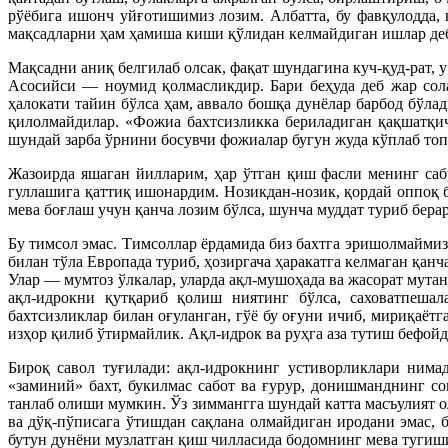
рўёбига ишонч уйғотишимиз лозим. Албатта, бу фавқулодда,
мақсадларни ҳам ҳамиша киши қўлидан келмайдиган ишлар де
Мақсадни аниқ белгилаб олсак, фақат шундагина куч-қуд-рат, 
Асосийси — ноумид қолмасликдир. Бари беҳуда деб жар сола
ҳалокати тайин бўлса ҳам, аввало бошқа дунёлар барбод бўл
қилолмайдилар. «Фожиа бахтсизликка бериладиган қақшатқи
шундай зарба ўрнини босувчи фожиалар бугун жуда кўплаб топ
Жазоирда яшаган йилларим, ҳар ўтган қиш фасли менинг са
гуллашига қаттиқ ишонардим. Нозикдан-нозик, қордай оппоқ 
мева боғлаш учун қанча лозим бўлса, шунча муддат туриб берар
Бу тимсол эмас. Тимсоллар ёрдамида биз бахтга эришолмаймиз
билан тўла Европада туриб, ҳозиргача ҳаракатга келмаган қа
Улар — мумтоз ўлкалар, уларда ақл-мушоҳада ва жасорат мута
ақл-идрокни қутқариб қолиш ниятинг бўлса, саховатпешал
бахтсизликлар билан оғуланган, гўё бу оғуни ичиб, мириқаё
изҳор қилиб ўтирмайлик. Ақл-идрок ва руҳга аза тутиш бефой
Бироқ савол туғилади: ақл-идрокнинг устиворликлари нима
«заминий» бахт, букилмас сабот ва ғурур, донишманднинг со
танлаб олиши мумкин. Ўз зиммангга шундай катта масъулият о
ва дўқ-пўписага ўтишдан сақлана олмайдиган иродани эмас, 
бутун дунёни музлатган қиш чилласида бодомнинг мева тугиши 