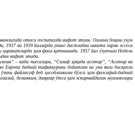
 эканлигида отаси госпиталда вафот этган. Оилани боқиш учун
, 1937 ва 1939 йилларда унинг дастлабки иккита лирик эссеси
 ҳаракатларда ҳам фаол қатнашади. 1957 йил ёзувчига Нобель
идан вафот этади.
умлик” – каби пьесалари, “Сизиф ҳақида асотир”, “Асотир ва
н Европа бадиий тафаккурини бойитган ва уни янги босқичга
 ўзини файласуф деб ҳисобламаган бўлса ҳам фалсафий-бадиий
 азалий, демакким, даврлар ўтса ҳам эскирмайдиган муаммолари