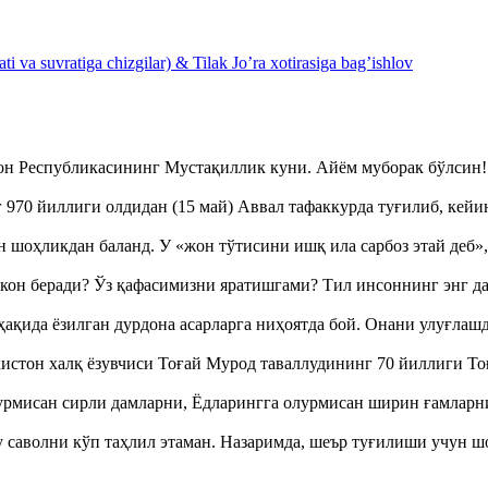
 va suvratiga chizgilar) & Tilak Jo’ra xotirasiga bag’ishlov
тон Республикасининг Мустақиллик куни. Айём муборак бўлси
970 йиллиги олдидан (15 май) Аввал тафаккурда туғилиб, кейи
оҳликдан баланд. У «жон тўтисини ишқ ила сарбоз этай деб
кон беради? Ўз қафасимизни яратишгами? Тил инсоннинг энг д
ақида ёзилган дурдона асарларга ниҳоятда бой. Онани улуғла
истон халқ ёзувчиси Тоғай Мурод таваллудининг 70 йиллиги 
урмисан сирли дамларни, Ёдларингга олурмисан ширин ғамларн
аволни кўп таҳлил этаман. Назаримда, шеър туғилиши учун 