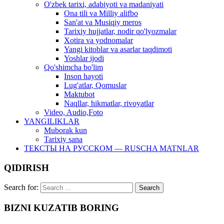
O'zbek tarixi, adabiyoti va madaniyati
Ona tili va Milliy alifbo
San'at va Musiqiy meros
Tarixiy hujjatlar, nodir qo'lyozmalar
Xotira va yodnomalar
Yangi kitoblar va asarlar taqdimoti
Yoshlar ijodi
Qo'shimcha bo'lim
Inson hayoti
Lug'atlar, Qomuslar
Maktubot
Naqllar, hikmatlar, rivoyatlar
Video, Audio,Foto
YANGILIKLAR
Muborak kun
Tarixiy sana
ТЕКСТЫ НА РУССКОМ — RUSCHA MATNLAR
QIDIRISH
Search for:
BIZNI KUZATIB BORING