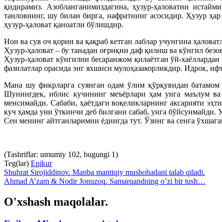
қидирамиз. Азобланганимиздагина, ҳузур-ҳаловатни истайм
танловнинг, шу билан бирга, нафратнинг асосидир. Ҳузур ҳар
ҳузур-ҳаловат қаноатли бўлишдир.
Нон ва сув оч қорин ва қақраб кетган лаблар учунгина ҳалов
Ҳузур-ҳаловат – бу танадан оғриқни даф қилиш ва кўнгил без
Ҳузур-ҳаловат кўнгилни бесаранжом қилаётган ўй-хаёллардан 
фазилатлар орасида энг яхшиси мулоҳазакорликдир. Идрок, иф
Мана шу фикрларга суянган одам ўлим қўрқувидан батамом 
Шунингдек, иблис кучининг меъёрлари ҳам унга маълум ва 
менсимайди. Сабаби, ҳаётдаги воқеликларнинг аксарияти эҳт
куч ҳамда уни ўткинчи деб билгани сабаб, унга бўйсунмайди. 
Сен менинг айтганларимни ёдингда тут. Ўзинг ва сенга ўхшаган
(Tashriflar: umumiy 102, bugungi 1)
Teg(lar)
Epikur
Shuhrat Sirojiddinov. Manba mantiqiy mushohadani talab qiladi.
Ahmad A’zam & Nodir Jonuzoq. Samarqandning o’zi bir tush…
O'xshash maqolalar.