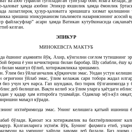
т ва азоб туфайли туғиладиган туйғулар боис юзага келади, де
ур-ҳаловат ҳамда азобни Эпикур яхшилик ҳамда ёмонлик ўртас
нада лаззатлироқ ҳузур-ҳаловатга эришишга хизмат қилишини
мликка эришиш эпикурианизм таълимоти назариясининг асосий қ
 файласуфлар” асари ҳамда Ватикан кутубхонасида сақланаёт
етиб келган.
ЭПИКУР
МИНОКЕВСГА МАКТУБ
а ёшнинг аҳамияти йўқ. Ахир, кўнгилни соғлом тутишнинг эр
 бой бериш ё уни кечиктириш билан баробар. Шу сабабли, ёшу 
 билан машғул бўлиб, хотиржамликка эришамиз.
н. Ўлим биз ўйлаганчалик қўрқинчли эмас. Ундан устун келишн
оғриғини ўйлаб эмас, ўлим келажак сари тобора жадал илгар
биз учун ҳеч нарса. Гап шундаки, биз тирик бўлганимизда у б
блис деб билишган. Вақти келиб эса ўлим уларга ҳаётдаги ибли
ан у қадар ҳам изтиробга тушмайди. Одамлар мўл-кўл овқатда
ечиришни маъқул кўради.
изнинг ихтиёримизда эмас. Унинг келишига қатъий ишониш ё
сабаб бўлади. Қаноат эса хотиржамлик ва бахтиёрликнинг кал
арур. Қолганларига эҳтиёж йўқ. Бунинг фаҳмига етиб, улар
мазмуни ва умрнинг хайрли давоми деб билади. Биз доимо 