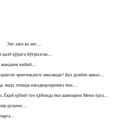
н! Энг азиз ва энг…
н қалб қўрига йўғрилган…
», жандани кийиб…
аҳшатли эринчоқлиги эмасмиди? Биз дунёни аввал…
шда, мадҳ этишда ижодкорларимиз чин…
и, Ёқиб қўйиб тун қўйнида ёки шамларни Мени ёдга…
шоир руҳини…
итларга…