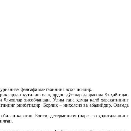
урианизм фалсафа мактабининг асосчисидир.
риқлардан қутилиш ва қадрдон дўстлар даврасида ўз ҳаётидан
и ўлчовлар ҳисобланади. Ўлим тана ҳамда қалб ҳаракатининг
тининг оқибатидир. Борлиқ – ниҳоясиз ва абадийдир. Оламда
билан қараган. Боиси, детерминизм (нарса ва ҳодисаларнинг
илган.