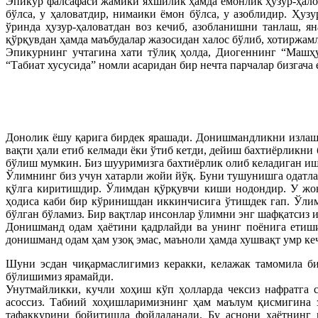
Эпикур фалсафаси жамики яхшилик ҳамда ёмонлик ҳузур-ҳалова
бўлса, у ҳаловатдир, нимаики ёмон бўлса, у азоблидир. Ҳуз
ўринда ҳузур-ҳаловатдан воз кечиб, азобланишни танлаш, я
қўрқувдан ҳамда маъбудалар жазосидан халос бўлиб, хотиржа
Эпикурнинг учтагина хати тўлиқ ҳолда, Диогеннинг “Машҳур
“Табиат хусусида” номли асаридан бир нечта парчалар бизгача 
Донолик ёшу қарига бирдек ярашади. Донишмандликни излашд
вақти ҳали етиб келмади ёки ўтиб кетди, дейиш бахтиёрликни
бўлиш мумкин. Биз шууримизга бахтиёрлик олиб келадиган иш
Ўлимнинг биз учун хатарли жойи йўқ. Буни тушунишга одатла
қўлга киритишдир. Ўлимдан қўрқувчи киши нодондир. У жон 
ҳодиса каби бир кўринишдан иккинчисига ўтишдек гап. Ўлим 
бўлган бўламиз. Бир вақтлар инсонлар ўлимни энг шафқатсиз и
Донишманд одам ҳаётини қадрлайди ва унинг поёнига етишид
донишманд одам ҳам узоқ эмас, маъноли ҳамда хушвақт умр к
Шуни эсдан чиқармаслигимиз керакки, келажак тамомила б
бўлишимиз ярамайди.
Унутмайликки, кучли хоҳиш кўп ҳолларда чексиз нафратга 
асоссиз. Табиий хоҳишларимизнинг ҳам маълум қисмигина з
тафаккурини бойитишда фойдаланади. Бу аснони ҳаётнинг 