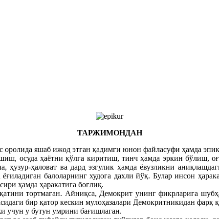
ТАРЖИМОНДАН
 оролида яшаб ижод этган қадимги юнон файласуфи ҳамда эпик
шиш, осуда ҳаётни қўлга киритиш, тинч ҳамда эркин бўлиш, оғ
 ҳузур-ҳаловат ва дард эзгулик ҳамда ёвузликни аниқлашдаг
ёғиладиган балоларнинг худога дахли йўқ. Булар инсон ҳарака
сири ҳамда ҳаракатига боғлиқ.
атини тортмаган. Айниқса, Демокрит унинг фикрларига шубҳа 
сидаги бир қатор кескин мулоҳазалари Демокритникидан фарқ қ
жи учун у бутун умрини бағишлаган.