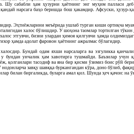
из. Шу сабабли ҳам ҳузурни ҳаётнинг энг муҳим палласи деб
 қандай нарсага баҳо беришда бош ҳакамдир. Афсуски, ҳузур-ҳ
атлидир. Эҳтиёжларини меъёрида ушлаб турган киши ортиқча муа
овталигидан халос бўлишдир. У шоҳона таомлар тортилган тўкин
халос этгувчи, бизни улардан ҳимоя қилгувчи ҳамда олдимизда
тихор ҳамда адолат фаровон ҳаётнинг ажралмас бўлагидир.
халосдир. Бундай одам яхши нарсаларга ва эзгуликка қанчал
у бундан унчалик ҳам хавотирга тушмайди. Баъзилар учун қ
иёж, қолганлари тасодиф ва яна бир қисми ўзимиз боис рўй бер
У нодонларча завқу шавққа буркангандан кўра, доно бўлиб, фақи
лар билан биргаликда, буларга амал қил. Шунда ҳеч қачон: на ўн