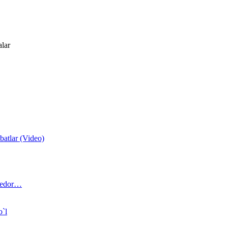
alar
atlar (Video)
 bedor…
o`l