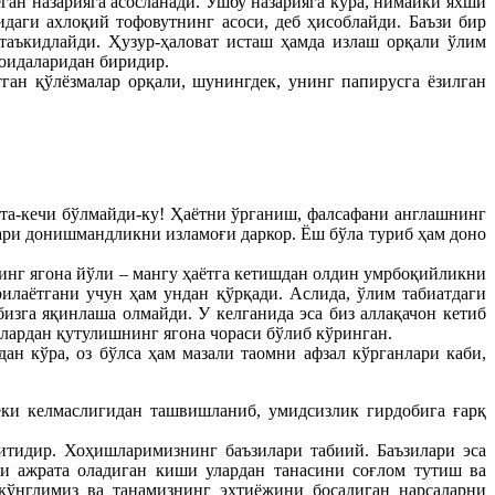
ган назарияга асосланади. Ушбу назарияга кўра, нимаики яхши
идаги ахлоқий тофовутнинг асоси, деб ҳисоблайди. Баъзи бир
 таъкидлайди. Ҳузур-ҳаловат исташ ҳамда излаш орқали ўлим
оидаларидан биридир.
ган қўлёзмалар орқали, шунингдек, унинг папирусга ёзилган
та-кечи бўлмайди-ку! Ҳаётни ўрганиш, фалсафани англашнинг
қари донишмандликни изламоғи даркор. Ёш бўла туриб ҳам доно
инг ягона йўли – мангу ҳаётга кетишдан олдин умрбоқийликни
илаётгани учун ҳам ундан қўрқади. Аслида, ўлим табиатдаги
изга яқинлаша олмайди. У келганида эса биз аллақачон кетиб
слардан қутулишнинг ягона чораси бўлиб кўринган.
н кўра, оз бўлса ҳам мазали таомни афзал кўрганлари каби,
ки келмаслигидан ташвишланиб, умидсизлик гирдобига ғарқ
итидир. Хоҳишларимизнинг баъзилари табиий. Баъзилари эса
ни ажрата оладиган киши улардан танасини соғлом тутиш ва
кўнглимиз ва танамизнинг эҳтиёжини босадиган нарсаларни