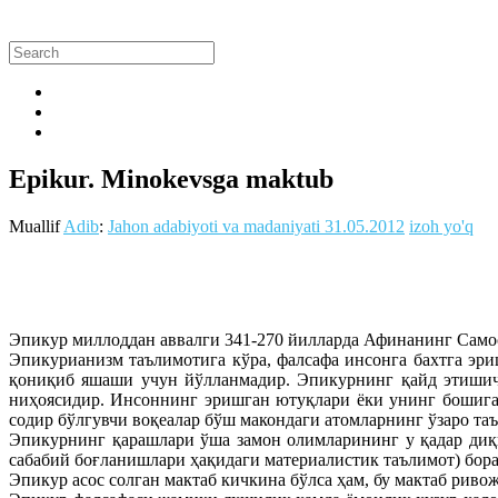
Epikur. Minokevsga maktub
Muallif
Adib
:
Jahon adabiyoti va madaniyati
31.05.2012
izoh yo'q
Эпикур миллоддан аввалги 341-270 йилларда Афинанинг Самос
Эпикурианизм таълимотига кўра, фалсафа инсонга бахтга эри
қониқиб яшаши учун йўлланмадир. Эпикурнинг қайд этишича,
ниҳоясидир. Инсоннинг эришган ютуқлари ёки унинг бошига 
содир бўлгувчи воқеалар бўш макондаги атомларнинг ўзаро таъ
Эпикурнинг қарашлари ўша замон олимларининг у қадар диққ
сабабий боғланишлари ҳақидаги материалистик таълимот) бора
Эпикур асос солган мактаб кичкина бўлса ҳам, бу мактаб риво