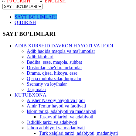
РУССКИЙ
ENGLISH
SAYT BO'LIMLARI
QIDIRISH
SAYT BO’LIMLARI
ADIB XURSHID DAVRON HAYOTI VA IJODI
Adib haqida maqola va ma'lumotlar
Adib kitoblari
Badiha, esse, maqola, suhbat
Dostonlar, she'rlar, turkumlar
Drama, qissa, hikoya, esse
Qisqa mulohazalar, luqmalar
Ssenariy va loyihalar
Tarjimalar
KUTUBXONA
Alisher Navoiy hayoti va ijodi
Amir Temur hayoti va faoliyati
Islom tarixi, adabiyoti va madaniyati
Tasavvuf tarixi, va adabiyoti
Jadidlik tarixi va adabiyoti
Jahon adabiyoti va madaniyati
Turk xalqlari tarixi, adabiyoti, madaniyati