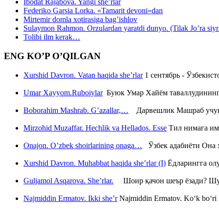
Ibodat Rajabova. Yangi she’rlar
Federiko Garsia Lorka. «Tamarit devoni»dan
Mirtemir domla xotirasiga bag’ishlov
Sulaymon Rahmon. Orzulardan yaratdi dunyo. (Tilak Jo’ra siyrati
Tolibi ilm kerak…
ENG KO’P O’QILGAN
Xurshid Davron. Vatan haqida she’rlar
1 сентябрь - Ўзбекис
Umar Xayyom.Ruboiylar
Буюк Умар Хайём таваллудининг 
Boborahim Mashrab. G’azallar,…
Дарвешлик Машраб учун ш
Mirzohid Muzaffar. Hechlik va Hellados. Esse
Тил нимага им
Onajon. O’zbek shoirlarining onaga…
Ўзбек адабиёти Она ҳ
Xurshid Davron. Muhabbat haqida she’rlar (I)
Ёдларингга ол
Guljamol Asqarova. She’rlar.
Шоир қачон шеър ёзади? Шу с
Najmiddin Ermatov. Ikki she’r
Najmiddin Ermatov. Ko‘k bo‘ri k