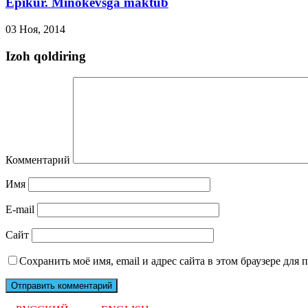
Epikur. Minokevsga maktub
03 Ноя, 2014
Izoh qoldiring
Комментарий
Имя
E-mail
Сайт
Сохранить моё имя, email и адрес сайта в этом браузере дл