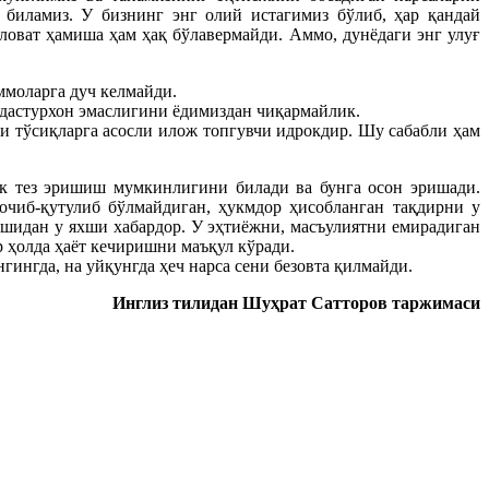
 биламиз. У бизнинг энг олий истагимиз бўлиб, ҳар қандай
аловат ҳамиша ҳам ҳақ бўлавермайди. Аммо, дунёдаги энг улуғ
ммоларга дуч келмайди.
 дастурхон эмаслигини ёдимиздан чиқармайлик.
ги тўсиқларга асосли илож топгувчи идрокдир. Шу сабабли ҳам
ик тез эришиш мумкинлигини билади ва бунга осон эришади.
очиб-қутулиб бўлмайдиган, ҳукмдор ҳисобланган тақдирни у
ишидан у яхши хабардор. У эҳтиёжни, масъулиятни емирадиган
р ҳолда ҳаёт кечиришни маъқул кўради.
гингда, на уйқунгда ҳеч нарса сени безовта қилмайди.
Инглиз тилидан Шуҳрат Сатторов таржимаси