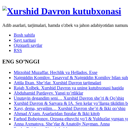
Adib asarlari, tarjimalari, hamda o'zbek va jahon adabiyotidan namun
Bosh sahifa
Sayt xaritasi
Qiziqarli saytlar
RSS
ENG SO’NGGI
Mirzohid Muzaffar. Hechlik va Hellados. Esse
Najmiddin Komilov. Tasavvuf & Najmiddin Komilov bilan suhb
Attila Ilxan. She’rlar. Xurshid Davron tarjimalari
Rajab Xolbek. Xurshid Davron va uning kutubxonasi haqida
Abduhamid Pardayev. Yangi to’rtliklar
Unutayin degandim seni… Xurshid Davron she’ri & Qo’shiq
Xurshid Davron & Sarvara & IA. Sen kelar yo’llarga tikildim
Xayr, dema, sevgilim… Xurshid Davron she’ri & Ikki qo’shiq
Ahmad A’zam. Asarlaridan fiqralar & Ikki kitob
Farhod Bobojonov. Orzuga eltuvchi yo‘l & Yulduzlar yurgan y
Anna Axmatova. She’rlar & Anatoliy Nayman. Anna