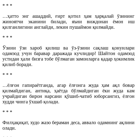
* * *
…ҳатто энг ашаддий, ғирт қотил ҳам ҳарқалай ўзининг
жиноятчи эканини билади, яъни виждонан ёмон иш
қилганлигини англайди, лекин пушаймон қилмайди.
* * *
Ўзини ўзи хароб қилиш ва ўз-ўзини сақлаш қонунлари
одамзод учун баравар даражада кучлидир! Шайтон одамзод
устидан ҳали бизга тобе бўлмаган замонларга қадар ҳокимлик
қилиб боради.
* * *
…ёлғон гапираётганда, агар ёлғонга жуда ҳам ақл бовар
қилмайдиган, антиқа, ҳаётда бўлмайдиган ёки жуда кам
учрайдиган бирон нарсани қўшиб-чатиб юборсангиз, ёлғон
худди чинга ўхшаб қолади.
* * *
Филҳақиқат, худо жазо бераман деса, аввало одамнинг ақлини
олади.