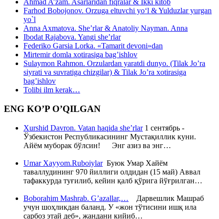
Ahmad A’zam. Asarlaridan fiqralar & Ikki kitob
Farhod Bobojonov. Orzuga eltuvchi yo‘l & Yulduzlar yurgan
yo`l
Anna Axmatova. She’rlar & Anatoliy Nayman. Anna
Ibodat Rajabova. Yangi she’rlar
Federiko Garsia Lorka. «Tamarit devoni»dan
Mirtemir domla xotirasiga bag’ishlov
Sulaymon Rahmon. Orzulardan yaratdi dunyo. (Tilak Jo’ra
siyrati va suvratiga chizgilar) & Tilak Jo’ra xotirasiga
bag’ishlov
Tolibi ilm kerak…
ENG KO’P O’QILGAN
Xurshid Davron. Vatan haqida she’rlar
1 сентябрь -
Ўзбекистон Республикасининг Мустақиллик куни.
Айём муборак бўлсин! Энг азиз ва энг…
Umar Xayyom.Ruboiylar
Буюк Умар Хайём
таваллудининг 970 йиллиги олдидан (15 май) Аввал
тафаккурда туғилиб, кейин қалб қўрига йўғрилган…
Boborahim Mashrab. G’azallar,…
Дарвешлик Машраб
учун шоҳликдан баланд. У «жон тўтисини ишқ ила
сарбоз этай деб», жандани кийиб…