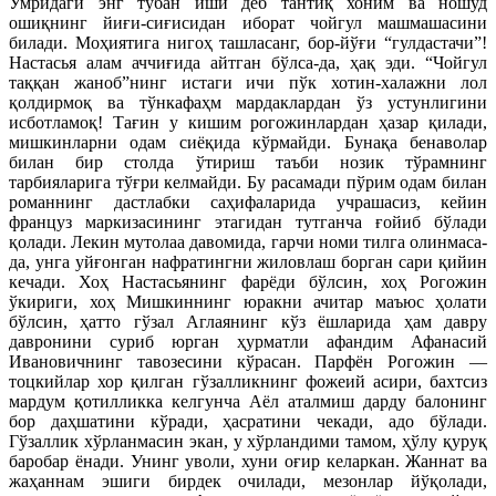
Умридаги энг тубан иши деб тантиқ хоним ва ношуд
ошиқнинг йиғи-сиғисидан иборат чойгул машмашасини
билади. Моҳиятига нигоҳ ташласанг, бор-йўғи “гулдастачи”!
Настасья алам аччиғида айтган бўлса-да, ҳақ эди. “Чойгул
таққан жаноб”нинг истаги ичи пўк хотин-халажни лол
қолдирмоқ ва тўнкафаҳм мардаклардан ўз устунлигини
исботламоқ! Тағин у кишим рогожинлардан ҳазар қилади,
мишкинларни одам сиёқида кўрмайди. Бунақа бенаволар
билан бир столда ўтириш таъби нозик тўрамнинг
тарбияларига тўғри келмайди. Бу расамади пўрим одам билан
романнинг дастлабки саҳифаларида учрашасиз, кейин
француз маркизасининг этагидан тутганча ғойиб бўлади
қолади. Лекин мутолаа давомида, гарчи номи тилга олинмаса-
да, унга уйғонган нафратингни жиловлаш борган сари қийин
кечади. Хоҳ Настасьянинг фарёди бўлсин, хоҳ Рогожин
ўкириги, хоҳ Мишкиннинг юракни ачитар маъюс ҳолати
бўлсин, ҳатто гўзал Аглаянинг кўз ёшларида ҳам давру
давронини суриб юрган ҳурматли афандим Афанасий
Ивановичнинг тавозесини кўрасан. Парфён Рогожин —
тоцкийлар хор қилган гўзалликнинг фожеий асири, бахтсиз
мардум қотилликка келгунча Аёл аталмиш дарду балонинг
бор даҳшатини кўради, ҳасратини чекади, адо бўлади.
Гўзаллик хўрланмасин экан, у хўрландими тамом, ҳўлу қуруқ
баробар ёнади. Унинг уволи, хуни оғир келаркан. Жаннат ва
жаҳаннам эшиги бирдек очилади, мезонлар йўқолади,