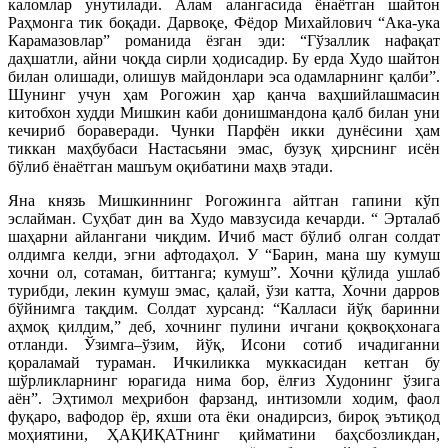
каломлар унутилади. Алам алангасида ёнаётган шайтон
Раҳмонга тик боқади. Дарвоқе, Фёдор Михайлович “Ака-ука
Карамазовлар” романида ёзган эди: “Гўзаллик нафақат
даҳшатли, айни чоқда сирли ҳодисадир. Бу ерда Худо шайтон
билан олишади, олишув майдонлари эса одамларнинг қалби”.
Шунинг учун ҳам Рогожин ҳар қанча ваҳшийлашмасин
китобхон худди Мишкин каби донишмандона қалб билан уни
кечириб бораверади. Чунки Парфён икки дунёсини ҳам
тиккан маҳбубаси Настасьяни эмас, бузуқ ҳирснинг исён
бўлиб ёнаётган машъум оқибатини маҳв этади.
Яна князь Мишкиннинг Рогожинга айтган гапини кўп
эслайман. Суҳбат дин ва Худо мавзусида кечарди. “ Эрталаб
шаҳарни айлангани чиқдим. Ичиб маст бўлиб олган солдат
олдимга келди, эгни афтодаҳол. У “Барин, мана шу кумуш
хочни ол, сотаман, биттанга; кумуш”. Хочни қўлида ушлаб
турибди, лекин кумуш эмас, қалай, ўзи катта, Хочни дарров
бўйнимга тақдим. Солдат хурсанд: “Калласи йўқ баринни
аҳмоқ қилдим,” де
б, хочнинг пулини ичгани қоқвоқхонага
отланди. Ўзимга–ўзим, йўқ, Исони сотиб ичадиганни
қораламай тураман. Ичкиликка муккасидан кетган бу
шўрликларнинг юрагида нима бор, ёлғиз Худонинг ўзига
аён”. Эҳтимол меҳрибон фарзанд, интизомли ходим, фаол
фуқаро, вафодор ёр, яхши ота ёки онадирсиз, бироқ эътиқод
моҳиятини, ҲАҚИҚАТнинг қийматини баҳсбозликдан,