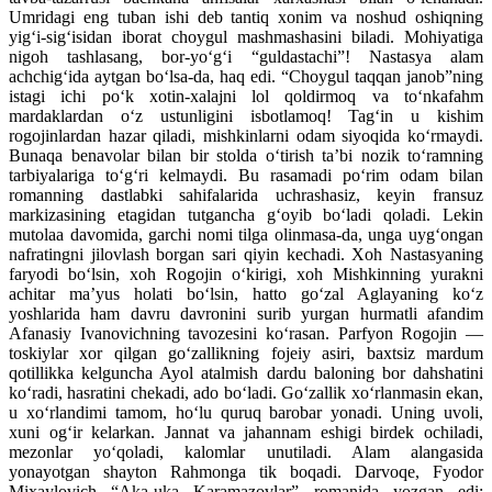
Umridagi eng tuban ishi deb tantiq xonim va noshud oshiqning
yig‘i-sig‘isidan iborat choygul mashmashasini biladi. Mohiyatiga
nigoh tashlasang, bor-yo‘g‘i “guldastachi”! Nastasya alam
achchig‘ida aytgan bo‘lsa-da, haq edi. “Choygul taqqan janob”ning
istagi ichi po‘k xotin-xalajni lol qoldirmoq va to‘nkafahm
mardaklardan o‘z ustunligini isbotlamoq! Tag‘in u kishim
rogojinlardan hazar qiladi, mishkinlarni odam siyoqida ko‘rmaydi.
Bunaqa benavolar bilan bir stolda o‘tirish ta’bi nozik to‘ramning
tarbiyalariga to‘g‘ri kelmaydi. Bu rasamadi po‘rim odam bilan
romanning dastlabki sahifalarida uchrashasiz, keyin fransuz
markizasining etagidan tutgancha g‘oyib bo‘ladi qoladi. Lekin
mutolaa davomida, garchi nomi tilga olinmasa-da, unga uyg‘ongan
nafratingni jilovlash borgan sari qiyin kechadi. Xoh Nastasyaning
faryodi bo‘lsin, xoh Rogojin o‘kirigi, xoh Mishkinning yurakni
achitar ma’yus holati bo‘lsin, hatto go‘zal Aglayaning ko‘z
yoshlarida ham davru davronini surib yurgan hurmatli afandim
Afanasiy Ivanovichning tavozesini ko‘rasan. Parfyon Rogojin —
toskiylar xor qilgan go‘zallikning fojeiy asiri, baxtsiz mardum
qotillikka kelguncha Ayol atalmish dardu baloning bor dahshatini
ko‘radi, hasratini chekadi, ado bo‘ladi. Go‘zallik xo‘rlanmasin ekan,
u xo‘rlandimi tamom, ho‘lu quruq barobar yonadi. Uning uvoli,
xuni og‘ir kelarkan. Jannat va jahannam eshigi birdek ochiladi,
mezonlar yo‘qoladi, kalomlar unutiladi. Alam alangasida
yonayotgan shayton Rahmonga tik boqadi. Darvoqe, Fyodor
Mixaylovich “Aka-uka Karamazovlar” romanida yozgan edi: