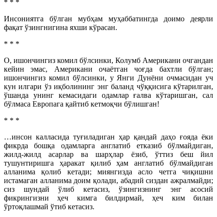
* * *
Инсониятга бўлган мубҳам муҳаббатингда доимо деярли
фақат ўзингнигина яхши кўрасан.
* * *
О, ишончингиз комил бўлсинки, Колумб Американи очгандан
кейин эмас, Американи очаётган чоғда бахтли бўлган;
ишончингиз комил бўлсинки, у Янги Дунёни очмасидан уч
кун илгари ўз иқболининг энг баланд чўққисига кўтарилган,
ўшанда унинг кемасидаги одамлар ғалва кўтаришган, сал
бўлмаса Европага қайтиб кетмоқчи бўлишган!
* * *
…инсон калласида туғиладиган ҳар қандай даҳо ғояда ёки
фикрда бошқа одамларга англатиб етказиб бўлмайдиган,
жилд-жилд асарлар ва шарҳлар ёзиб, ўттиз беш йил
тушунтиришга ҳаракат қилиб ҳам англатиб бўлмайдиган
алланима қолиб кетади; миянгизда асло четга чиқишни
истамаган алланима доим қолади, абадий сиздан ажралмайди;
сиз шундай ўлиб кетасиз, ўзингизнинг энг асосий
фикрингизни ҳеч кимга билдирмай, ҳеч ким билан
ўртоқлашмай ўтиб кетасиз.