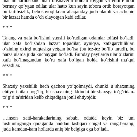
ular bu tartibsizlik bilan olishaverib holdan toygan va endi e’tibor
bermay qo’ygan edilar, ular hatto kun sayin tobora ortib borayotgan
bu tartibsizlik, beboshvoqlikdan allaqanday juda alamli va achchiq
bir lazzat hamda o’ch olayotgan kabi edilar.
* * *
Tajang va xafa bo’lishni yaxshi ko’radigan odamlar toifasi bo’ladi,
ular xafa bo’lishdan lazzat topadilar, ayniqsa, xafagarchiliklari
o’zining oxirgi nuqtasiga yetgan bo’lsa (bu tez-tez bo’lib turadi), bu
narsa ularda juda kuchaygan bo’ladi. Bunday paytlarda ular o’zlarini
xafa bo’lmagandan ko’ra xafa bo’lgan holda ko’rishni ma’qul
sezadilar.
* * *
Shaxsiy yaxshilik hech qachon yo’qolmaydi, chunki u shaxsning
ehtiyoji bilan bog’liq, bir shaxsning ikkinchi bir shaxsga to’g’ridan-
to’g’ri ta’siridan kelib chiqadigan jonli ehtiyojdir.
* * *
…inson xatti-harakatlarining sababi odatda keyin biz uni
tushuntirganga qaraganda haddan tashqari chigal va rang-barang,
juda kamdan-kam hollarda aniq bir belgiga ega bo’ladi.