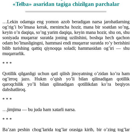
«Telba» asaridan tagiga chizilgan parchalar
…Lekin odamga eng yomon azob beradigan narsa jarohatlarning
og’rig’i bo’lmasa kerak, menimcha hozir, mana bir soatdan so’ng,
keyin o’n daqiqa, so’ng yarim daqiqa, keyin mana hozir, shu on, shu
soniyada muqarrar suratda joning uzilishini, boshqa hech qachon
odam bo’lmasligingni, hammasi endi muqarrar suratda ro’y berishini
bilib turishing qattiq qiynoqqa soladi; hammasidan og’iri — shu
muqarrarlik.
* * *
Qotillik qilganligi uchun qatl qilish jinoyatning o’zidan ko’ra ham
og’irroq jazo. Hukm o’qish yo’li bilan qilinadigan qotillik
qaroqchilik yo’li bilan qilinadigan qotillikdan ko’ra beqiyos
dahshatliroq.
* * *
…jimjima — bu juda ham xatarli narsa.
* * *
Ba’zan peshin chog’larida tog’lar orasiga kirib, bir o’zing tog’lar