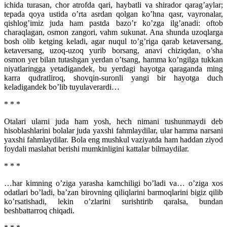
ichida turasan, chor atrofda qari, haybatli va shirador qarag’aylar;
tepada qoya ustida o’rta asrdan qolgan ko’hna qasr, vayronalar,
qishlog’imiz juda ham pastda bazo’r ko’zga ilg’anadi: oftob
charaqlagan, osmon zangori, vahm sukunat. Ana shunda uzoqlarga
bosh olib ketging keladi, agar nuqul to’g’riga qarab ketaversang,
ketaversang, uzoq-uzoq yurib borsang, anavi chiziqdan, o’sha
osmon yer bilan tutashgan yerdan o’tsang, hamma ko’ngilga tukkan
niyatlaringga yetadigandek, bu yerdagi hayotga qaraganda ming
karra qudratliroq, shovqin-suronli yangi bir hayotga duch
keladigandek bo’lib tuyulaverardi…
* * *
Otalari ularni juda ham yosh, hech nimani tushunmaydi deb
hisoblashlarini bolalar juda yaxshi fahmlaydilar, ular hamma narsani
yaxshi fahmlaydilar. Bola eng mushkul vaziyatda ham haddan ziyod
foydali maslahat berishi mumkinligini kattalar bilmaydilar.
* * *
…har kimning o’ziga yarasha kamchiligi bo’ladi va… o’ziga xos
odatlari bo’ladi, ba’zan birovning qiliqlarini barmoqlarini bigiz qilib
ko’rsatishadi, lekin o’zlarini surishtirib qaralsa, bundan
beshbattarroq chiqadi.