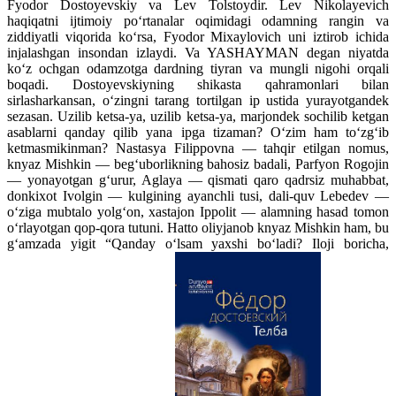
Fyodor Dostoyevskiy va Lev Tolstoydir. Lev Nikolayevich
haqiqatni ijtimoiy po‘rtanalar oqimidagi odamning rangin va
ziddiyatli viqorida ko‘rsa, Fyodor Mixaylovich uni iztirob ichida
injalashgan insondan izlaydi. Va YASHAYMAN degan niyatda
ko‘z ochgan odamzotga dardning tiyran va mungli nigohi orqali
boqadi. Dostoyevskiyning shikasta qahramonlari bilan
sirlasharkansan, o‘zingni tarang tortilgan ip ustida yurayotgandek
sezasan. Uzilib ketsa-ya, uzilib ketsa-ya, marjondek sochilib ketgan
asablarni qanday qilib yana ipga tizaman? O‘zim ham to‘zg‘ib
ketmasmikinman? Nastasya Filippovna — tahqir etilgan nomus,
knyaz Mishkin — beg‘uborlikning bahosiz badali, Parfyon Rogojin
— yonayotgan g‘urur, Aglaya — qismati qaro qadrsiz muhabbat,
donkixot Ivolgin — kulgining ayanchli tusi, dali-quv Lebedev —
o‘ziga mubtalo yolg‘on, xastajon Ippolit — alamning hasad tomon
o‘rlayotgan qop-qora tutuni. Hatto oliyjanob knyaz Mishkin ham, bu
g‘amzada yigit “Qanday o‘lsam yaxshi bo‘ladi? Iloji boricha,