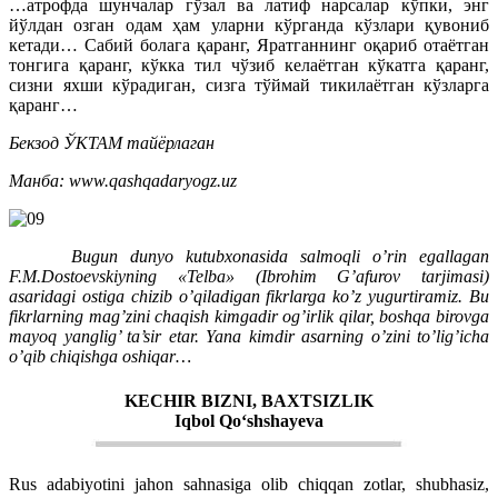
…атрофда шунчалар гўзал ва латиф нарсалар кўпки, энг
йўлдан озган одам ҳам уларни кўрганда кўзлари қувониб
кетади… Сабий болага қаранг, Яратганнинг оқариб отаётган
тонгига қаранг, кўкка тил чўзиб келаётган кўкатга қаранг,
сизни яхши кўрадиган, сизга тўймай тикилаётган кўзларга
қаранг…
Бекзод ЎКТАМ тайёрлаган
Манба: www.qashqadaryogz.uz
Bugun dunyo kutubxonasida salmoqli o’rin egallagan
F.M.Dostoevskiyning «Telba» (Ibrohim G’afurov tarjimasi)
asaridagi ostiga chizib o’qiladigan fikrlarga ko’z yugurtiramiz. Bu
fikrlarning mag’zini chaqish kimgadir og’irlik qilar, boshqa birovga
mayoq yanglig’ ta’sir etar. Yana kimdir asarning o’zini to’lig’icha
o’qib chiqishga oshiqar…
KECHIR BIZNI, BAXTSIZLIK
Iqbol Qo‘shshayeva
Rus adabiyotini jahon sahnasiga olib chiqqan zotlar, shubhasiz,