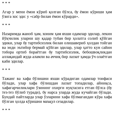
* * *
Агар у мени ёмон кўриб қолган бўлса, бу ёмон кўриши ҳам
ўзига хос эди: у «сабр билан ёмон кўрарди».
* * *
Назаримда жаноб ҳам, хоним ҳам яхши одамлар эдилар, лекин
йўқчилик уларни шу қадар тубан бир ҳолатга солиб қўйган
эдики, улар бу тартибсизлик билан олишавериб ҳолдан тойган
ва энди эътибор бермай қўйган эдилар, улар ҳатто кун сайин
тобора ортиб бораётган бу тартибсизлик, бебошвоқликдан
аллақандай жуда аламли ва аччиқ бир лаззат ҳамда ўч олаётган
каби эдилар.
* * *
Тажанг ва хафа бўлишни яхши кўрадиган одамлар тоифаси
бўлади, улар хафа бўлишдан лаззат топадилар, айниқса,
хафагарчиликлари ўзининг охирги нуқтасига етган бўлса (бу
тез-тез бўлиб туради), бу нарса уларда жуда кучайган бўлади.
Бундай пайтларда улар ўзларини хафа бўлмагандан кўра хафа
бўлган ҳолда кўришни маъқул сезадилар.
* * *