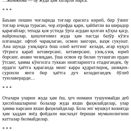
…жимжима — бу жуда ҳам хатарли нарса.
* * *
Баъзан пешин чоғларида тоғлар орасига кириб, бир ўзинг
тоғлар ичида турасан, чор атрофда қари, ҳайбатли ва ширадор
қарағайлар; тепада қоя устида ўрта асрдан қолган кўҳна қаср,
вайроналар, қишлоғимиз жуда ҳам пастда базўр кўзга
илғанади: офтоб чарақлаган, осмон зангори, ваҳм сукунат.
Ана шунда узоқларга бош олиб кетгинг келади, агар нуқул
тўғрига қараб кетаверсанг, кетаверсанг, узоқ-узоқ юриб
борсанг, анави чизиқдан, ўша осмон ер билан туташган ердан
ўтсанг, ҳамма кўнгилга туккан ниятларингга етадигандек, бу
ердаги ҳаётга қараганда минг карра қудратлироқ, шовқин-
суронли янги бир ҳаётга дуч келадигандек бўлиб
туюлаверарди…
* * *
Оталари уларни жуда ҳам ёш, ҳеч нимани тушунмайди деб
ҳисоблашларини болалар жуда яхши фаҳмлайдилар, улар
ҳамма нарсани яхши фаҳмлайдилар. Бола энг мушкул вазиятда
ҳам ҳаддан зиёд фойдали маслаҳат бериши мумкинлигини
катталар билмайдилар.
* * *