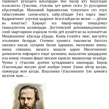
ташвиқот руҳидаги ваъзлардан ёки басир кўз баҳосидан
изласангиз гўзаллик, етуклик ҳеч қачон сизга ўз рухсорини
кўрсатмайди. Маънавий баркамоллик тушунчаси сиз учун
табассумнамо салом-алигу, хайр-хўшдан ўзга нарса эмас!
Қадриятнинг улуғвор қадрини белгилайдиган мезон — дўппи
ва хонатлас! Ҳақиқат эса бақир-чақир танқидомуз
таъкидлигича қолаверади. Достоевский донишмандликнинг
олий шартларини издиҳом телба деб кулаётган ва куюнаётган
Мишкиннинг кўксида кўради. Князь ғолибга эмас, мағлубга
эгилишни биларди. Оломон ҳукмига ташланган бахтсиз
ожизага юксак эҳтиром билан қарашни, мазлумани ачина-
ачина севишни, мазахга маҳкум қария Иволгиннинг
донкихотча лофларига тоқат қилишни, жаҳолатни ҳамдардлик
ила инкор этишни фақат мискин юракли мишкинлар эплайди.
Чунки у гўзаллик дунёни қутқаришига ишонарди. Бироқ
гўзалликдан мосуво дунё ахийри унинг ўзини абгор қилди,
пажмурда жон қилди. Ваҳоланки гўзалликнинг ўзи ҳимояга
муҳтож экан….