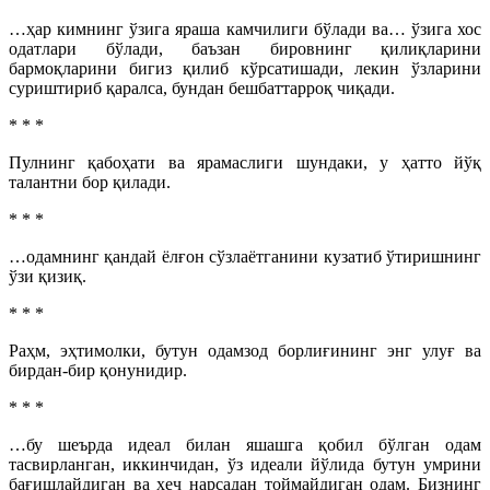
…ҳар кимнинг ўзига яраша камчилиги бўлади ва… ўзига хос
одатлари бўлади, баъзан бировнинг қилиқларини
бармоқларини бигиз қилиб кўрсатишади, лекин ўзларини
суриштириб қаралса, бундан бешбаттарроқ чиқади.
* * *
Пулнинг қабоҳати ва ярамаслиги шундаки, у ҳатто йўқ
талантни бор қилади.
* * *
…одамнинг қандай ёлғон сўзлаётганини кузатиб ўтиришнинг
ўзи қизиқ.
* * *
Раҳм, эҳтимолки, бутун одамзод борлиғининг энг улуғ ва
бирдан-бир қонунидир.
* * *
…бу шеърда идеал билан яшашга қобил бўлган одам
тасвирланган, иккинчидан, ўз идеали йўлида бутун умрини
бағишлайдиган ва ҳеч нарсадан тоймайдиган одам. Бизнинг