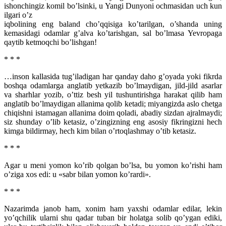
ishonchingiz komil bo’lsinki, u Yangi Dunyoni ochmasidan uch kun
ilgari o’z
iqbolining eng baland cho’qqisiga ko’tarilgan, o’shanda uning
kemasidagi odamlar g’alva ko’tarishgan, sal bo’lmasa Yevropaga
qaytib ketmoqchi bo’lishgan!
* * *
…inson kallasida tug’iladigan har qanday daho g’oyada yoki fikrda
boshqa odamlarga anglatib yetkazib bo’lmaydigan, jild-jild asarlar
va sharhlar yozib, o’ttiz besh yil tushuntirishga harakat qilib ham
anglatib bo’lmaydigan allanima qolib ketadi; miyangizda aslo chetga
chiqishni istamagan allanima doim qoladi, abadiy sizdan ajralmaydi;
siz shunday o’lib ketasiz, o’zingizning eng asosiy fikringizni hech
kimga bildirmay, hech kim bilan o’rtoqlashmay o’tib ketasiz.
* * *
Agar u meni yomon ko’rib qolgan bo’lsa, bu yomon ko’rishi ham
o’ziga xos edi: u «sabr bilan yomon ko’rardi».
* * *
Nazarimda janob ham, xonim ham yaxshi odamlar edilar, lekin
yo’qchilik ularni shu qadar tuban bir holatga solib qo’ygan ediki,