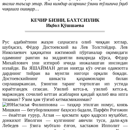
янглиғ таъсир этар. Яна кимдир асарнинг ўзини тўлиғича ўқиб
чиқишга ошиқар…
КEЧИР БИЗНИ, БАХТСИЗЛИК
Иқбол Қўшшаева
Рус адабиётини жаҳон саҳнасига олиб чиққан зотлар,
шубҳасиз, Фёдор Достоевский ва Лев Толстойдир. Лев
Николаевич ҳақиқатни ижтимоий пўртаналар оқимидаги
одамнинг рангин ва зиддиятли виқорида кўрса, Фёдор
Михайлович уни изтироб ичида инжалашган инсондан
излайди. Ва ЯШАЙМАН деган ниятда кўз очган одамзотга
дарднинг тийран ва мунгли нигоҳи орқали боқади.
Достоевскийнинг шикаста қаҳрамонлари билан
сирлашаркансан, ўзингни таранг тортилган ип устида
юраётгандек сезасан. Узилиб кетса-я, узилиб кетса-я,
маржондек сочилиб кетган асабларни қандай қилиб яна ипга
тизаман? Ўзим ҳам тўзғиб кетмасмикинман?
Настасья Филипповна — таҳқир этилган номус, князь
Мишкин — беғуборликнинг баҳосиз бадали, Парфён Рогожин
— ёнаётган ғурур, Аглая — қисмати қаро қадрсиз муҳаббат,
донкихот Иволгин — кулгининг аянчли туси, дали-қув
Лебедев — ўзига мубтало ёлғон, хастажон Ипполит —