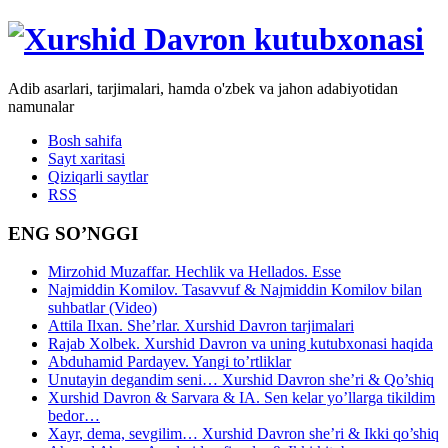
Adib asarlari, tarjimalari, hamda o'zbek va jahon adabiyotidan
namunalar
Bosh sahifa
Sayt xaritasi
Qiziqarli saytlar
RSS
ENG SO’NGGI
Mirzohid Muzaffar. Hechlik va Hellados. Esse
Najmiddin Komilov. Tasavvuf & Najmiddin Komilov bilan
suhbatlar (Video)
Attila Ilxan. She’rlar. Xurshid Davron tarjimalari
Rajab Xolbek. Xurshid Davron va uning kutubxonasi haqida
Abduhamid Pardayev. Yangi to’rtliklar
Unutayin degandim seni… Xurshid Davron she’ri & Qo’shiq
Xurshid Davron & Sarvara & IA. Sen kelar yo’llarga tikildim
bedor…
Xayr, dema, sevgilim… Xurshid Davron she’ri & Ikki qo’shiq