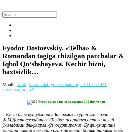
Fyodor Dostoevskiy. «Telba» &
Romandan tagiga chizilgan parchalar &
Iqbol Qo‘shshayeva. Kechir bizni,
baxtsizlik…
Muallif
Adib
:
Jahon adabiyoti va madaniyati
11.11.2021
комментариев 5
Бугун буюк адиб таваллудига 200 йил тўлди
Бугун дунё кутубхонасида салмоқли ўрин эгаллаган
Ф.М.Достоевскийнинг «Телба» асаридаги остига чизиб
ўқиладиган фикрларга кўз югуртирамиз. Бу фикрларнинг
мағзини чақиш кимгадир оғирлик қилар, бошқа бировга маёқ