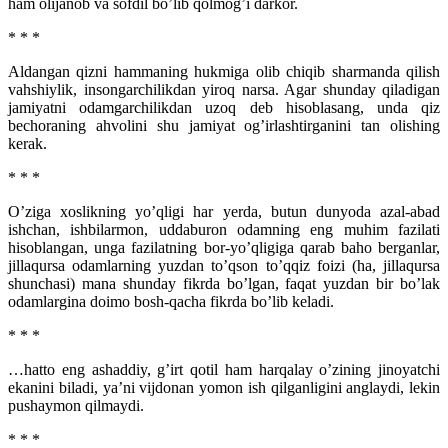
ham olijanob va sofdil bo’lib qolmog’i darkor.
* * *
Aldangan qizni hammaning hukmiga olib chiqib sharmanda qilish
vahshiylik, insongarchilikdan yiroq narsa. Agar shunday qiladigan
jamiyatni odamgarchilikdan uzoq deb hisoblasang, unda qiz
bechoraning ahvolini shu jamiyat og’irlashtirganini tan olishing
kerak.
* * *
O’ziga xoslikning yo’qligi har yerda, butun dunyoda azal-abad
ishchan, ishbilarmon, uddaburon odamning eng muhim fazilati
hisoblangan, unga fazilatning bor-yo’qligiga qarab baho berganlar,
jillaqursa odamlarning yuzdan to’qson to’qqiz foizi (ha, jillaqursa
shunchasi) mana shunday fikrda bo’lgan, faqat yuzdan bir bo’lak
odamlargina doimo bosh-qacha fikrda bo’lib keladi.
* * *
…hatto eng ashaddiy, g’irt qotil ham harqalay o’zining jinoyatchi
ekanini biladi, ya’ni vijdonan yomon ish qilganligini anglaydi, lekin
pushaymon qilmaydi.
* * *