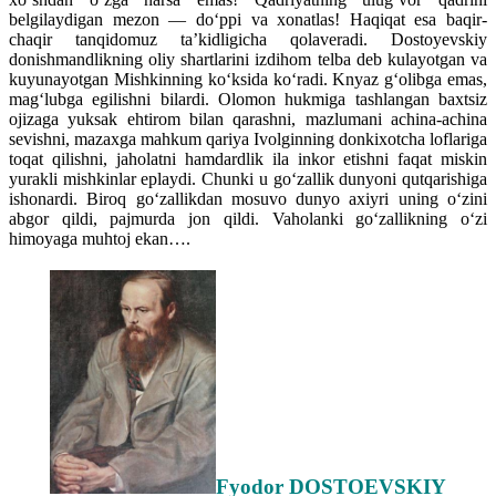
belgilaydigan mezon — do‘ppi va xonatlas! Haqiqat esa baqir-
chaqir tanqidomuz ta’kidligicha qolaveradi. Dostoyevskiy
donishmandlikning oliy shartlarini izdihom telba deb kulayotgan va
kuyunayotgan Mishkinning ko‘ksida ko‘radi. Knyaz g‘olibga emas,
mag‘lubga egilishni bilardi. Olomon hukmiga tashlangan baxtsiz
ojizaga yuksak ehtirom bilan qarashni, mazlumani achina-achina
sevishni, mazaxga mahkum qariya Ivolginning donkixotcha loflariga
toqat qilishni, jaholatni hamdardlik ila inkor etishni faqat miskin
yurakli mishkinlar eplaydi. Chunki u go‘zallik dunyoni qutqarishiga
ishonardi. Biroq go‘zallikdan mosuvo dunyo axiyri uning o‘zini
abgor qildi, pajmurda jon qildi. Vaholanki go‘zallikning o‘zi
himoyaga muhtoj ekan….
Fyodor DOSTOEVSKIY