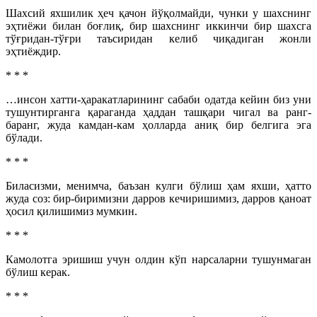
Шахсий яхшилик ҳеч қачон йўқолмайди, чунки у шахснинг
эҳтиёжи билан боғлиқ, бир шахснинг иккинчи бир шахсга
тўғридан-тўғри таъсиридан келиб чиқадиган жонли
эҳтиёждир.
* * *
…инсон хатти-ҳаракатларининг сабаби одатда кейин биз уни
тушунтирганга қараганда ҳаддан ташқари чигал ва ранг-
баранг, жуда камдан-кам ҳолларда аниқ бир белгига эга
бўлади.
* * *
Биласизми, менимча, баъзан кулги бўлиш ҳам яхши, ҳатто
жуда соз: бир-биримизни дарров кечиришимиз, дарров қаноат
ҳосил қилишимиз мумкин.
* * *
Камолотга эришиш учун олдин кўп нарсаларни тушунмаган
бўлиш керак.
* * *