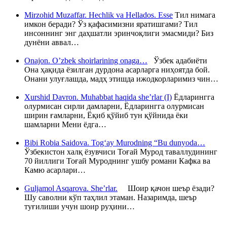
Mirzohid Muzaffar. Hechlik va Hellados. Esse
Тил нимага
имкон беради? Ўз қафасимизни яратишгами? Тил
инсоннинг энг даҳшатли эринчоқлиги эмасмиди? Биз
дунёни аввал…
Onajon. O’zbek shoirlarining onaga…
Ўзбек адабиёти
Она ҳақида ёзилган дурдона асарларга ниҳоятда бой.
Онани улуғлашда, мадҳ этишда ижодкорларимиз чин…
Xurshid Davron. Muhabbat haqida she’rlar (I)
Ёдларингга
олурмисан сирли дамларни, Ёдларингга олурмисан
ширин ғамларни, Ёқиб қўйиб тун қўйнида ёки
шамларни Мени ёдга…
Bibi Robia Saidova. Tog‘ay Murodning “Bu dunyoda…
Ўзбекистон халқ ёзувчиси Тоғай Мурод таваллудининг
70 йиллиги Тоғай Муроднинг ушбу романи Кафка ва
Камю асарлари…
Guljamol Asqarova. She’rlar.
Шоир қачон шеър ёзади?
Шу саволни кўп таҳлил этаман. Назаримда, шеър
туғилиши учун шоир руҳини…