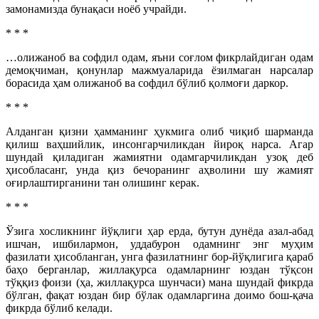
замонамизда бунақаси ноёб учрайди.
* * *
…олижаноб ва софдил одам, яъни соғлом фикрлайдиган одам
демоқчиман, қонунлар мажмуаларида ёзилмаган нарсалар
борасида ҳам олижаноб ва софдил бўлиб қолмоғи даркор.
* * *
Алданган қизни ҳамманинг ҳукмига олиб чиқиб шарманда
қилиш ваҳшийлик, инсонгарчиликдан йироқ нарса. Агар
шундай қиладиган жамиятни одамгарчиликдан узоқ деб
ҳисобласанг, унда қиз бечоранинг аҳволини шу жамият
оғирлаштирганини тан олишинг керак.
* * *
Ўзига хосликнинг йўқлиги ҳар ерда, бутун дунёда азал-абад
ишчан, ишбилармон, уддабурон одамнинг энг муҳим
фазилати ҳисобланган, унга фазилатнинг бор-йўқлигига қараб
баҳо берганлар, жиллақурса одамларнинг юздан тўқсон
тўққиз фоизи (ҳа, жиллақурса шунчаси) мана шундай фикрда
бўлган, фақат юздан бир бўлак одамларгина доимо бош-қача
фикрда бўлиб келади.