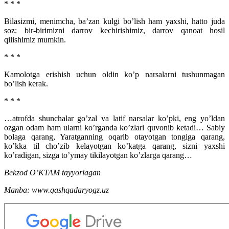
* * *
Bilasizmi, menimcha, ba’zan kulgi bo’lish ham yaxshi, hatto juda
soz: bir-birimizni darrov kechirishimiz, darrov qanoat hosil
qilishimiz mumkin.
* * *
Kamolotga erishish uchun oldin ko’p narsalarni tushunmagan
bo’lish kerak.
* * *
…atrofda shunchalar go’zal va latif narsalar ko’pki, eng yo’ldan
ozgan odam ham ularni ko’rganda ko’zlari quvonib ketadi… Sabiy
bolaga qarang, Yaratganning oqarib otayotgan tongiga qarang,
ko’kka til cho’zib kelayotgan ko’katga qarang, sizni yaxshi
ko’radigan, sizga to’ymay tikilayotgan ko’zlarga qarang…
Bekzod O’KTAM tayyorlagan
Manba: www.qashqadaryogz.uz