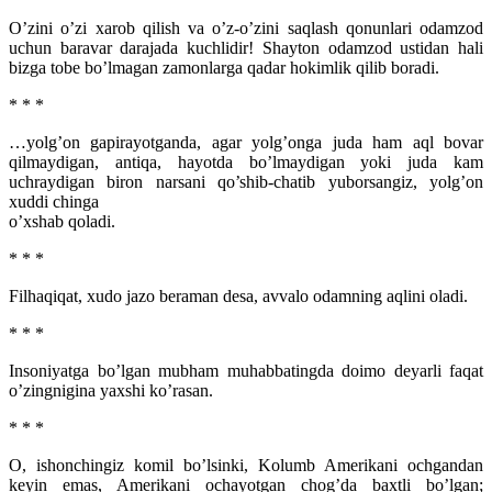
O’zini o’zi xarob qilish va o’z-o’zini saqlash qonunlari odamzod
uchun baravar darajada kuchlidir! Shayton odamzod ustidan hali
bizga tobe bo’lmagan zamonlarga qadar hokimlik qilib boradi.
* * *
…yolg’on gapirayotganda, agar yolg’onga juda ham aql bovar
qilmaydigan, antiqa, hayotda bo’lmaydigan yoki juda kam
uchraydigan biron narsani qo’shib-chatib yuborsangiz, yolg’on
xuddi chinga
o’xshab qoladi.
* * *
Filhaqiqat, xudo jazo beraman desa, avvalo odamning aqlini oladi.
* * *
Insoniyatga bo’lgan mubham muhabbatingda doimo deyarli faqat
o’zingnigina yaxshi ko’rasan.
* * *
O, ishonchingiz komil bo’lsinki, Kolumb Amerikani ochgandan
keyin emas, Amerikani ochayotgan chog’da baxtli bo’lgan;