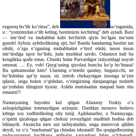
ezguroq bo‘lib ko‘rinsa”, deb
so‘raganida,
u : “yonimizdan o‘tib keting, baxtimizni kechiring” deb aytadi. Baxt
— iste’dod va muhabbat kabi kechirish qiyin bo‘lgan ma’sum
gunoh! Aybsiz aybdorlikning ajri, bu! Banda bandaning baxtini tan
olishi, o‘zga o‘zganing muhabbatini e’tirof etishi, inson inson
iste’dodiga iqror bo‘lishi, juda mushkul savdo. Odamzot hali bu
kenglikka qodir emas. Chunki bular Parvardigor ixtiyoridagi noyob
omonat. … Ey, voh! Qayg‘uning qiyofasi buncha ko‘p bo‘lmasa!
Bu qahramonlar kim? Ularning o‘tmishi qanday, buguni-chi, ne
bo‘lishidan qat’iy nazar, siz iztirob chekayotgan insonga ta’zim
qilasiz, unga hukm o‘qishdan, o‘zingizning darajangizga tushirib
qo‘yishdan tilingizni tiyasiz. Aslida mutolaadan maqsad ham shu
emasmi?!
Nastasyaning hayotini kul qilgan Afanasiy Toskiy o‘z
axloqsizligidan tonmaydigan axloqsiz. Darddan mosuvo bedavo
kibrga xos xudbinlikning oliy turqi. Ajablanarlisi, u Nastasyaga,
o‘spirin qizaloqqa qilgan cheksiz yovuzligini mudhish hodisa deb
bilmaydi. Aksincha men uni tarbiyaladim, unga muruvvat qildim
deydi, va o‘z “marhamati”ga chindan ishonadi! Bu qoqigulbozning
tavba-tazarrusi bachkana anfisalar xarxashasi bilan o‘lchanadi.