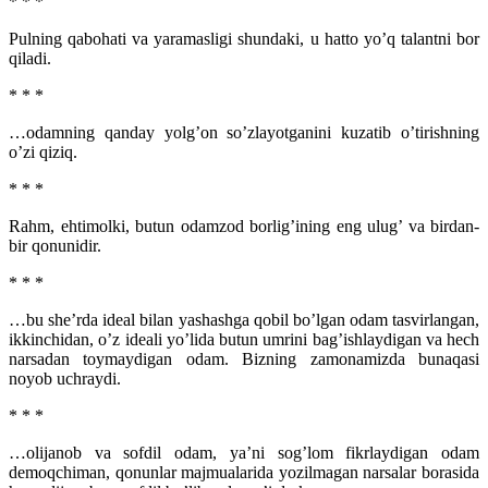
* * *
Pulning qabohati va yaramasligi shundaki, u hatto yo’q talantni bor
qiladi.
* * *
…odamning qanday yolg’on so’zlayotganini kuzatib o’tirishning
o’zi qiziq.
* * *
Rahm, ehtimolki, butun odamzod borlig’ining eng ulug’ va birdan-
bir qonunidir.
* * *
…bu she’rda ideal bilan yashashga qobil bo’lgan odam tasvirlangan,
ikkinchidan, o’z ideali yo’lida butun umrini bag’ishlaydigan va hech
narsadan toymaydigan odam. Bizning zamonamizda bunaqasi
noyob uchraydi.
* * *
…olijanob va sofdil odam, ya’ni sog’lom fikrlaydigan odam
demoqchiman, qonunlar majmualarida yozilmagan narsalar borasida