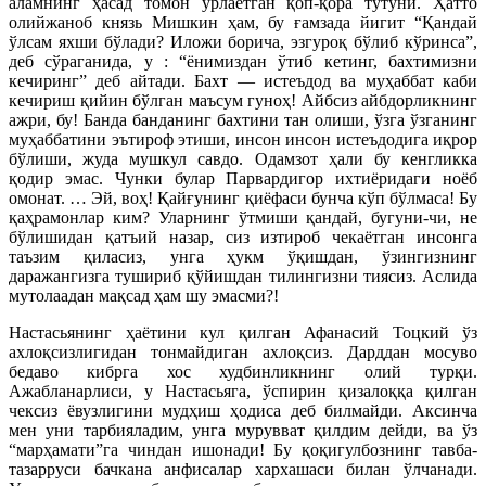
аламнинг ҳасад томон ўрлаётган қоп-қора тутуни. Ҳатто
олийжаноб князь Мишкин ҳам, бу ғамзада йигит “Қандай
ўлсам яхши бўлади? Иложи борича, эзгуроқ бўлиб кўринса”,
деб сўраганида, у : “ёнимиздан ўтиб кетинг, бахтимизни
кечиринг” деб айтади. Бахт — истеъдод ва муҳаббат каби
кечириш қийин бўлган маъсум гуноҳ! Айбсиз айбдорликнинг
ажри, бу! Банда банданинг бахтини тан олиши, ўзга ўзганинг
муҳаббатини эътироф этиши, инсон инсон истеъдодига иқрор
бўлиши, жуда мушкул савдо. Одамзот ҳали бу кенгликка
қодир эмас. Чунки булар Парвардигор ихтиёридаги ноёб
омонат. … Эй, воҳ! Қайғунинг қиёфаси бунча кўп бўлмаса! Бу
қаҳрамонлар ким? Уларнинг ўтмиши қандай, бугуни-чи, не
бўлишидан қатъий назар, сиз изтироб чекаётган инсонга
таъзим қиласиз, унга ҳукм ўқишдан, ўзингизнинг
даражангизга тушириб қўйишдан тилингизни тиясиз. Аслида
мутолаадан мақсад ҳам шу эмасми?!
Настасьянинг ҳаётини кул қилган Афанасий Тоцкий ўз
ахлоқсизлигидан тонмайдиган ахлоқсиз. Дарддан мосуво
бедаво кибрга хос худбинликнинг олий турқи.
Ажабланарлиси, у Настасьяга, ўспирин қизалоққа қилган
чексиз ёвузлигини мудҳиш ҳодиса деб билмайди. Аксинча
мен уни тарбияладим, унга мурувват қилдим дейди, ва ўз
“марҳамати”га чиндан ишонади! Бу қоқигулбознинг тавба-
тазарруси бачкана анфисалар хархашаси билан ўлчанади.