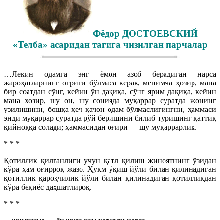
Фёдор ДОСТОЕВСКИЙ
«Телба» асаридан тагига чизилган парчалар
…Лекин одамга энг ёмон азоб берадиган нарса
жароҳатларнинг оғриғи бўлмаса керак, менимча ҳозир, мана
бир соатдан сўнг, кейин ўн дақиқа, сўнг ярим дақиқа, кейин
мана ҳозир, шу он, шу сонияда муқаррар суратда жонинг
узилишини, бошқа ҳеч қачон одам бўлмаслигингни, ҳаммаси
энди муқаррар суратда рўй беришини билиб туришинг қаттиқ
қийноққа солади; ҳаммасидан оғири — шу муқаррарлик.
* * *
Қотиллик қилганлиги учун қатл қилиш жиноятнинг ўзидан
кўра ҳам оғирроқ жазо. Ҳукм ўқиш йўли билан қилинадиган
қотиллик қароқчилик йўли билан қилинадиган қотилликдан
кўра беқиёс даҳшатлироқ.
* * *